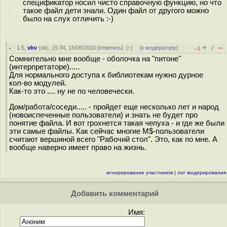
спецификатор носил чисто справочную функцию, но что
такое файл дети знали. Один файл от другого можно
было на слух отличить :-)
+
–
1.5
,
vbv
(
ok
), 15:34, 15/06/2010 [
ответить
]
[
↑
] [
к модератору
]
/
–1
Сомнительно мне вообще - оболочка на "питоне"
(интерпретаторе).....
Для нормального доступа к библиотекам нужно дурное
кол-во модулей.
Как-то это .... ну не по человечески.
Дом/работа/соседи..... - пройдет еще несколько лет и народ
(новоиспеченные пользователи) и знать не будет про
понятие файла. И вот грохнется такая чепуха - и где же были
эти самые файлы. Как сейчас многие M$-пользователи
считают вершиной всего "Рабочий стол". Это, как по мне. А
вообще наверно имеет право на жизнь.
игнорирование участников
|
лог модерирования
Добавить комментарий
Имя: