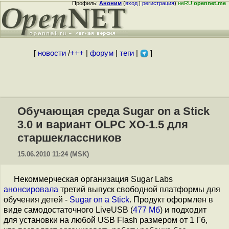
Профиль:
Аноним
(
вход
|
регистрация
)
неRU
opennet.me
[
новости
/
+++
|
форум
|
теги
|
]
Обучающая среда Sugar on a Stick
3.0 и вариант OLPC XO-1.5 для
старшеклассников
15.06.2010 11:24 (MSK)
Некоммерческая организация Sugar Labs
анонсировала
третий выпуск свободной платформы для
обучения детей -
Sugar on a Stick
. Продукт оформлен в
виде самодостаточного LiveUSB (
477 Мб
) и подходит
для установки на любой USB Flash размером от 1 Гб,