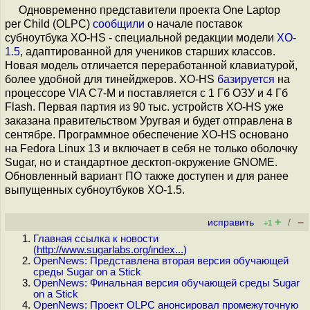
Одновременно представители проекта One Laptop
per Child (OLPC)
сообщили
о начале поставок
субноутбука XO-HS - специальной редакции модели
XO-
1.5
, адаптированной для учеников старших классов.
Новая модель отличается переработанной клавиатурой,
более удобной для тинейджеров. XO-HS
базируется
на
процессоре VIA C7-M и поставляется с 1 Гб ОЗУ и 4 Гб
Flash. Первая партия из 90 тыс. устройств XO-HS уже
заказана правительством Уругвая и будет отправлена в
сентябре. Программное обеспечение XO-HS основано
на Fedora Linux 13 и включает в себя не только оболочку
Sugar, но и стандартное десктоп-окружение GNOME.
Обновленный вариант ПО также доступен и для ранее
выпущенных субноутбуков XO-1.5.
+
–
исправить
/
+1
Главная ссылка к новости
(
http://www.sugarlabs.org/index...
)
OpenNews: Представлена вторая версия обучающей
среды Sugar on a Stick
OpenNews: Финальная версия обучающей среды Sugar
on a Stick
OpenNews: Проект OLPC анонсировал промежуточную