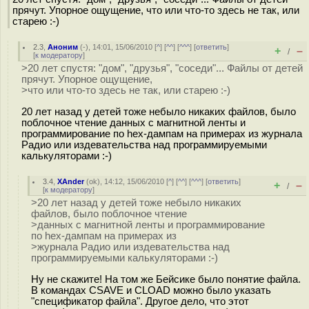
прячут. Упорное ощущение, что или что-то здесь не так, или
старею :-)
2.3
,
Аноним
(
-
), 14:01, 15/06/2010 [
^
] [
^^
] [
^^^
] [
ответить
]
+
–
/
[
к модератору
]
>20 лет спустя: "дом", "друзья", "соседи"... Файлы от детей
прячут. Упорное ощущение,
>что или что-то здесь не так, или старею :-)
20 лет назад у детей тоже небыло никаких файлов, было
поблочное чтение данных с магнитной ленты и
программирование по hex-дампам на примерах из журнала
Радио или издевательства над программируемыми
калькуляторами :-)
3.4
,
XAnder
(
ok
), 14:12, 15/06/2010 [
^
] [
^^
] [
^^^
] [
ответить
]
+
–
/
[
к модератору
]
>20 лет назад у детей тоже небыло никаких
файлов, было поблочное чтение
>данных с магнитной ленты и программирование
по hex-дампам на примерах из
>журнала Радио или издевательства над
программируемыми калькуляторами :-)
Ну не скажите! На том же Бейсике было понятие файла.
В командах CSAVE и CLOAD можно было указать
"спецификатор файла". Другое дело, что этот