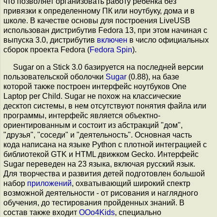
что позволяет организовать работу ребенка без
привязки к определенному ПК или ноутбуку, дома и в
школе. В качестве основы для построения LiveUSB
использован дистрибутив Fedora 13, при этом начиная с
выпуска 3.0, дистрибутив
включен
в число официальных
сборок проекта Fedora (
Fedora Spin
).
Sugar on a Stick 3.0 базируется на последней версии
пользовательской оболочки
Sugar
(0.88), на базе
которой также построен интерфейс ноутбуков One
Laptop per Child. Sugar не похож на классические
десктоп системы, в нем отсутствуют понятия файла или
программы, интерфейс является объектно-
ориентированным и состоит из абстракций "дом",
"друзья", "соседи" и "деятельность". Основная часть
кода написана на языке Python с плотной интеграцией с
библиотекой GTK и HTML движком Gecko. Интерфейс
Sugar переведен на 23 языка, включая русский язык.
Для творчества и развития детей подготовлен большой
набор
приложений
, охватывающий широкий спектр
возможной деятельности - от рисования и наглядного
обучения, до тестирования пройденных знаний. В
состав также входит
OOo4Kids
, специально