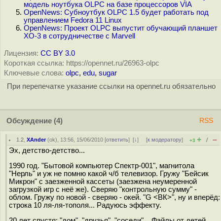
модель ноутбука OLPC на базе процессоров VIA
OpenNews: Субноутбук OLPC 1.5 будет работать под
управлением Fedora 11 Linux
OpenNews: Проект OLPC выпустит обучающий планшет
XO-3 в сотрудничестве с Marvell
Лицензия:
CC BY 3.0
Короткая ссылка: https://opennet.ru/26963-olpc
Ключевые слова:
olpc
,
edu
,
sugar
При перепечатке указание ссылки на opennet.ru обязательно
Обсуждение
(4)
RSS
+
–
1.2
,
XAnder
(
ok
), 13:56, 15/06/2010 [
ответить
]
[
↓
] [
к модератору
]
/
+3
Эх, детство-детство...
1990 год. "Бытовой компьютер Спектр-001", магнитола
"Нерль" и уж не помню какой ч/б телевизор. Гружу "Бейсик
Микрон" с заезженной кассеты (заезжена неумеренной
загрузкой игр с неё же). Сверяю "контрольную сумму" -
облом. Гружу по новой - сверяю - окей. "G <ВК>", ну и вперёд:
строка 10 ля-ля-тополя... Радуюсь эффекту.
20 лет спустя: "дом", "друзья", "соседи"... Файлы от детей