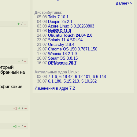
далее>>
Дистрибутивы:
05.08
Tails 7.10.1
04.08
Deepin 25.2.1
+
–
/
03.08
Azure Linux 3.0.20260803
01.08
NetBSD 11.0
24.07
Ubuntu Touch 24.04 2.0
23.07
Solaris 11.4 SRU94
21.07
Omarchy 3.8.4
19.07
Chrome OS 150.0.7871.150
17.07
Whonix 18.2.1.9
16.07
SteamOS 3.8.15
+
–
/
16.07
OPNsense 26.7
оторый
собранный на
Актуальные ядра Linux:
03.08
7.1.6
,
6.18.42
,
6.12.101
,
6.6.148
30.07
6.1.180
,
5.15.213
,
5.10.262
офиг какие
Изменения в ядре 7.2
+
–
/
–1
+
–
/
+3