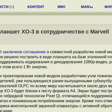
ОСТИ
(
+
)
КОНТЕНТ
WIKI
MAN'ы
ФО
аншет XO-3 в сотрудничестве с Marvell
ll
заключили соглашение
о совместной разработке новой м
рую решено построить в виде планшета на базе эталонной 
поддерживать кодирования и декодирования 1080p-видео, р
этом всего 1 Вт энергии.
и проектировании новой модели разработчики учли пожелан
дителей, уже пользующихся ранее выпущенными субноутбу
ователей OLPC по всему миру насчитывается около двух м
р XO-3 будет близок к листу формата A4. Экран будет постр
е гибридной технологии Pixel Qi, отличающейся поддержко
итач и пониженным потреблением энергии. Кроме того отм
ржка многоязычной экранной клавиатуры с активной обрат
асании.