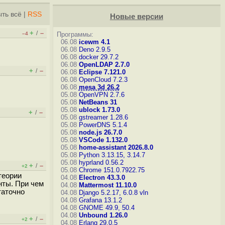
ть всё
|
RSS
Новые версии
+
–
/
–4
Программы:
06.08
icewm 4.1
06.08
Deno 2.9.5
06.08
docker 29.7.2
06.08
OpenLDAP 2.7.0
+
–
/
06.08
Eclipse 7.121.0
06.08
OpenCloud 7.2.3
06.08
mesa 3d 26.2
05.08
OpenVPN 2.7.6
05.08
NetBeans 31
05.08
ublock 1.73.0
+
–
/
05.08
gstreamer 1.28.6
05.08
PowerDNS 5.1.4
05.08
node.js 26.7.0
05.08
VSCode 1.132.0
05.08
home-assistant 2026.8.0
05.08
Python 3.13.15, 3.14.7
05.08
hyprland 0.56.2
+
–
/
+2
05.08
Chrome 151.0.7922.75
теории
04.08
Electron 43.3.0
нты. При чем
04.08
Mattermost 11.10.0
таточно
04.08
Django 5.2.17, 6.0.8
vln
04.08
Grafana 13.1.2
04.08
GNOME 49.9, 50.4
04.08
Unbound 1.26.0
+
–
/
+2
04.08
Erlang 29.0.5