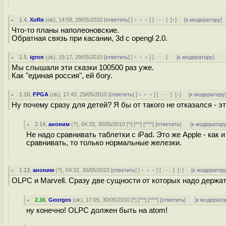
1.4
,
XoRe
(
ok
), 14:58, 29/05/2010 [
ответить
] [
﹢﹢﹢
] [
· · ·
]
[
↑
] [
к модератору
]
Что-то планы наполеоновские.
Обратная связь при касании, 3d с opengl 2.0.
1.5
,
igron
(
ok
), 15:17, 29/05/2010 [
ответить
] [
﹢﹢﹢
] [
· · ·
]
[
к модератору
]
Мы слышали эти сказки 100500 раз уже.
Как "единая россия", ей богу.
1.10
,
FPGA
(
ok
), 17:43, 29/05/2010 [
ответить
] [
﹢﹢﹢
] [
· · ·
]
[
↓
] [
к модератору
Ну почему сразу для детей? Я бы от такого не отказался - э
2.14
,
аноним
(
?
), 04:33, 30/05/2010 [
^
] [
^^
] [
^^^
] [
ответить
]
[
к модератор
Не надо сравнивать таблетки с iPad. Это же Apple - как 
сравнивать, то только нормальные железки.
1.13
,
аноним
(
?
), 04:32, 30/05/2010 [
ответить
] [
﹢﹢﹢
] [
· · ·
]
[
↑
] [
к модератор
OLPC и Marvell. Сразу две сущности от которых надо держа
2.16
,
Georges
(
ok
), 17:05, 30/05/2010 [
^
] [
^^
] [
^^^
] [
ответить
]
[
к модерато
ну конечно! OLPC должен быть на atom!