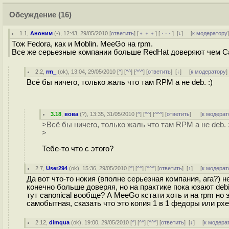
Обсуждение
(16)
1.1
,
Аноним
(
-
), 12:43, 29/05/2010 [
ответить
] [
﹢﹢﹢
] [
· · ·
]
[
↓
] [
к модератору
Тож Fedora, как и Moblin. MeeGo на rpm.
Все же серьезные компании больше RedHat доверяют чем Ca
2.2
,
rm_
(
ok
), 13:04, 29/05/2010 [
^
] [
^^
] [
^^^
] [
ответить
]
[
↓
] [
к модератору
]
Всё бы ничего, только жаль что там RPM а не deb. :)
3.18
,
вова
(
?
), 13:35, 31/05/2010 [
^
] [
^^
] [
^^^
] [
ответить
]
[
к модерат
>Всё бы ничего, только жаль что там RPM а не deb. :
>
Тебе-то что с этого?
2.7
,
User294
(
ok
), 15:36, 29/05/2010 [
^
] [
^^
] [
^^^
] [
ответить
]
[
↑
] [
к модерат
Да вот что-то нокия (вполне серьезная компания, ага?) 
конечно больше доверяя, но на практике пока юзают debi
тут canonical вообще? А MeeGo кстати хоть и на rpm но 
самобытная, сказать что это копия 1 в 1 федоры или рхе
2.12
,
dimqua
(
ok
), 19:00, 29/05/2010 [
^
] [
^^
] [
^^^
] [
ответить
]
[
↓
] [
к модера