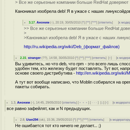
> Все же серьезные компании больше RedHat доверяют ч
Каноникал изобрела deb! Я в ужасе с наших линуксойдо
3.17
,
Аноним
(
-
), 20:19, 30/05/2010 [
^
] [
^^
] [
^^^
] [
ответить
]
[
к моде
>> Все же серьезные компании больше RedHat довер
>
>Каноникал изобрела deb! Я в ужасе с наших линук
http://ru.wikipedia.org/wiki/Deb_(формат_файлов)
2.15
,
stranger
(
??
), 14:58, 30/05/2010 [
^
] [
^^
] [
^^^
] [
ответить
]
[
↑
] [
к модер
Вы удивитесь, но что deb, что rpm - это всего лишь сп
удобен тем, кто железку будет поставлять. Тут вот, нап
основе своего дистрибутива -
http://en.wikipedia.org/wiki/M
А тут вот вообще написано, что Moblin собирался на ope
пакеты собирать.
1.3
,
Аноним
(
-
), 14:45, 29/05/2010 [
ответить
] [
﹢﹢﹢
] [
· · ·
]
[
↓
] [
↑
] [
к модерат
все равно зафейлят, как и N предыдущих.
2.8
,
User294
(
ok
), 15:36, 29/05/2010 [
^
] [
^^
] [
^^^
] [
ответить
]
[
к модератор
Не ошибается тот кто ничего не делает... ;)