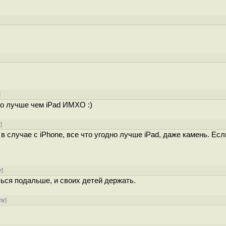
]
то лучше чем iPad ИМХО :)
у
]
и в случае с iPhone, все что угодно лучше iPad, даже камень. Есл
у
]
ться подальше, и своих детей держать.
ру
]