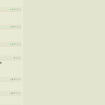
+
–
/
+1
+
–
/
+1
+
–
/
+1
+
–
/
и
+
–
/
–3
+
–
/
–2