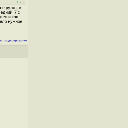
+
–
/
е рулят, в
едний i7 с
жен и как
дело нужное
лог модерирования