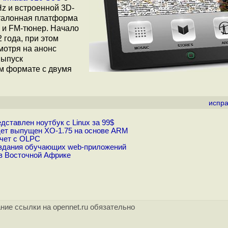
z и встроенной 3D-
талонная платформа
, и FM-тюнер. Начало
 года, при этом
мотря на анонс
ыпуск
м формате с двумя
испра
ставлен ноутбук с Linux за 99$
дет выпущен XO-1.75 на основе ARM
счет с OLPC
здания обучающих web-приложений
в Восточной Африке
ние ссылки на opennet.ru обязательно