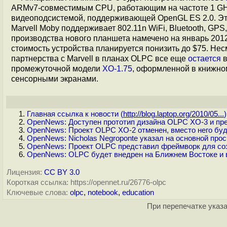
ARMv7-совместимым CPU, работающим на частоте 1 GH
видеоподсистемой, поддерживающей OpenGL ES 2.0. Э
Marvell Moby поддерживает 802.11n WiFi, Bluetooth, GPS
производства нового планшета намечено на январь 2012
стоимость устройства планируется понизить до $75. Нес
партнерства с Marvell в планах OLPC все еще
остается
в
промежуточной модели
XO-1.75
, оформленной в книжно
сенсорными экранами.
Главная ссылка к новости (
http://blog.laptop.org/2010/05...
)
OpenNews: Доступен прототип дизайна OLPC XO-3 и пред
OpenNews: Проект OLPC XO-2 отменен, вместо него бу
OpenNews: Nicholas Negroponte указал на основной про
OpenNews: Проект OLPC представил фреймворк для со
OpenNews: OLPC будет внедрен на Ближнем Востоке и 
Лицензия:
CC BY 3.0
Короткая ссылка: https://opennet.ru/26776-olpc
Ключевые слова:
olpc
,
notebook
,
education
При перепечатке указа