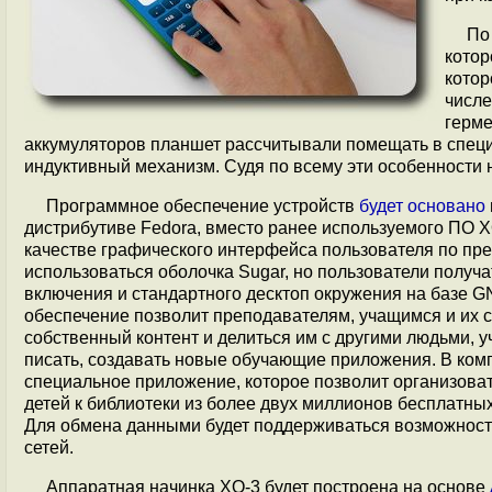
По
котор
котор
числе
герме
аккумуляторов планшет рассчитывали помещать в специ
индуктивный механизм. Судя по всему эти особенности 
Программное обеспечение устройств
будет основано
дистрибутиве Fedora, вместо ранее используемого ПО X
качестве графического интерфейса пользователя по пр
использоваться оболочка Sugar, но пользователи получ
включения и стандартного десктоп окружения на базе
обеспечение позволит преподавателям, учащимся и их 
собственный контент и делиться им с другими людьми, уч
писать, создавать новые обучающие приложения. В ком
специальное приложение, которое позволит организова
детей к библиотеки из более двух миллионов бесплатных
Для обмена данными будет поддерживаться возможност
сетей.
Аппаратная начинка XO-3 будет построена на основе