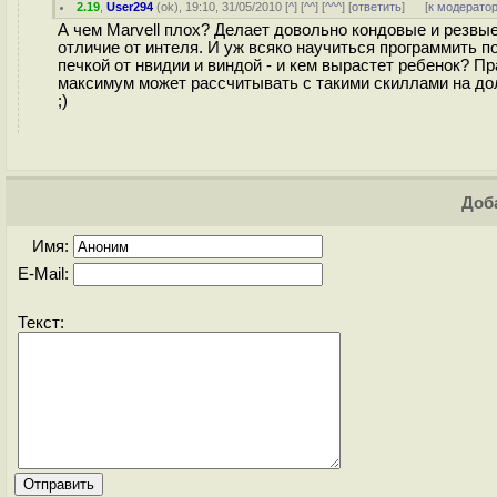
2.19
,
User294
(
ok
), 19:10, 31/05/2010 [
^
] [
^^
] [
^^^
] [
ответить
]
[
к модерато
А чем Marvell плох? Делает довольно кондовые и резвы
отличие от интеля. И уж всяко научиться программить п
печкой от нвидии и виндой - и кем вырастет ребенок? П
максимум может рассчитывать с такими скиллами на долж
;)
Доба
Имя:
E-Mail:
Текст: