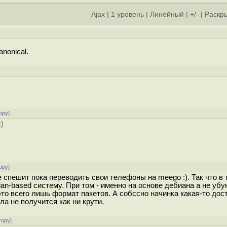
Ajax
|
1 уровень
|
Линейный
|
+/-
|
Раскры
]
nonical.
ору
]
)
ору
]
не спешит пока переводить свои телефоны на meego :). Так что в 
an-based систему. При том - именно на основе дебиана а не убу
это всего лишь формат пакетов. А собссно начинка какая-то дос
ла не получится как ни крути.
тору
]