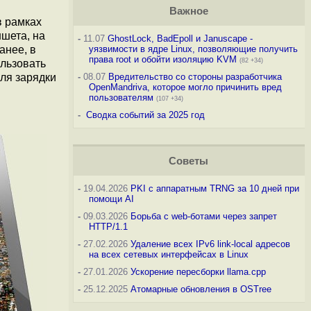
Важное
 в рамках
ншета, на
-
11.07
GhostLock, BadEpoll и Januscape -
анее, в
уязвимости в ядре Linux, позволяющие получить
права root и обойти изоляцию KVM
(82 +34)
льзовать
Для зарядки
-
08.07
Вредительство со стороны разработчика
OpenMandriva, которое могло причинить вред
пользователям
(107 +34)
-
Сводка событий за 2025 год
Советы
-
19.04.2026
PKI с аппаратным TRNG за 10 дней при
помощи AI
-
09.03.2026
Борьба с web-ботами через запрет
HTTP/1.1
-
27.02.2026
Удаление всех IPv6 link-local адресов
на всех сетевых интерфейсах в Linux
-
27.01.2026
Ускорение пересборки llama.cpp
-
25.12.2025
Атомарные обновления в OSTree