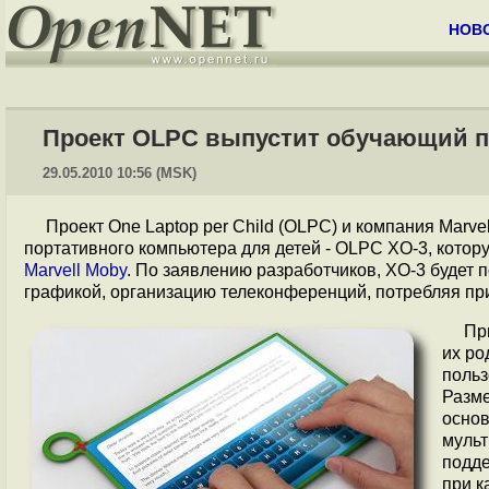
НОВ
Проект OLPC выпустит обучающий пл
29.05.2010 10:56 (MSK)
Проект One Laptop per Child (OLPC) и компания Marve
портативного компьютера для детей - OLPC XO-3, кото
Marvell Moby
. По заявлению разработчиков, XO-3 будет 
графикой, организацию телеконференций, потребляя при 
Пр
их ро
польз
Разме
основ
мульт
подде
при к