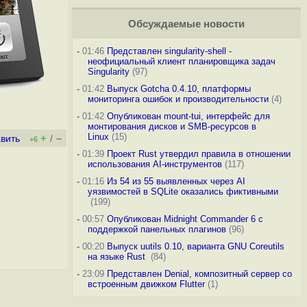
Обсуждаемые новости
-
01:46
Представлен singularity-shell -
неофициальный клиент планировщика задач
Singularity
(97)
-
01:42
Выпуск Gotcha 0.4.10, платформы
мониторинга ошибок и производительности
(4)
-
01:42
Опубликован mount-tui, интерфейс для
монтирования дисков и SMB-ресурсов в
Linux
(15)
+
–
вить
/
+6
-
01:39
Проект Rust утвердил правила в отношении
использования AI-инструментов
(117)
-
01:16
Из 54 из 55 выявленных через AI
уязвимостей в SQLite оказались фиктивными
(199)
-
00:57
Опубликован Midnight Commander 6 c
поддержкой панельных плагинов
(96)
-
00:20
Выпуск uutils 0.10, варианта GNU Coreutils
на языке Rust
(84)
-
23:09
Представлен Denial, композитный сервер со
встроенным движком Flutter
(1)