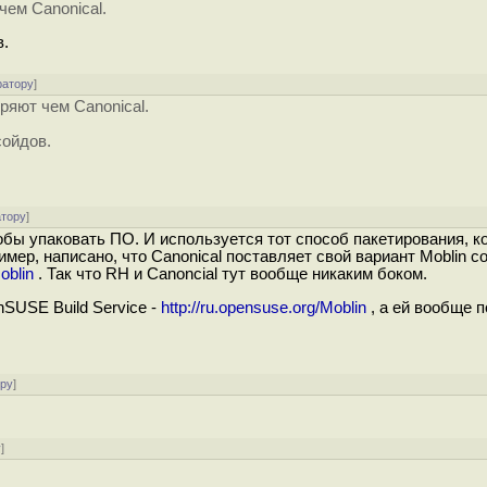
ем Canonical.
в.
ратору
]
яют чем Canonical.
сойдов.
атору
]
особы упаковать ПО. И используется тот способ пакетирования, к
ример, написано, что Canonical поставляет свой вариант Moblin 
oblin
. Так что RH и Canoncial тут вообще никаким боком.
nSUSE Build Service -
http://ru.opensuse.org/Moblin
, а ей вообще п
ору
]
у
]