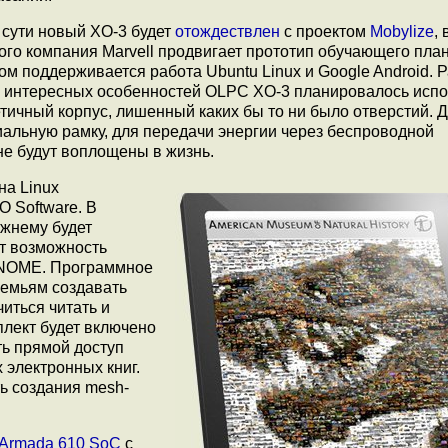
 сути новый XO-3 будет
отождествлен
с проектом
Mobylize
,
ого компания Marvell продвигает прототип обучающего пла
ом поддерживается работа Ubuntu Linux и Google Android. Р
 интересных особенностей OLPC XO-3 планировалось испо
тичный корпус, лишенный каких бы то ни было отверстий. 
альную рамку, для передачи энергии через беспроводной
не будут воплощены в жизнь.
на Linux
O Software. В
ежнему будет
ат возможность
 GNOME. Программное
семьям создавать
иться читать и
плект будет включено
ть прямой доступ
 электронных книг.
ь создания mesh-
Armada 610 SoC
с