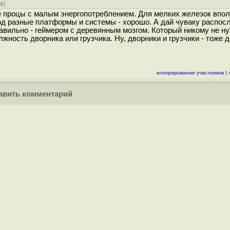
ру
]
е процы с малым энергопотреблением. Для мелких железок вполн
од разные платформы и системы - хорошо. А дай чуваку распосл
равильно - геймером с деревянным мозгом. Который никому не ну
ность дворника или грузчика. Ну, дворники и грузчики - тоже 
игнорирование участников
|
вить комментарий