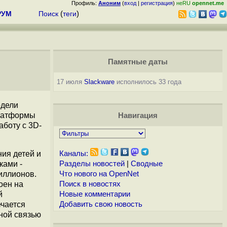
Профиль:
Аноним
(
вход
|
регистрация
)
неRU
opennet.me
РУМ
Поиск
(
теги
)
Памятные даты
17 июля
Slackware
исполнилось 33 года
одели
платформы
Навигация
аботу с 3D-
ия детей и
Каналы:
ками -
Разделы новостей
|
Сводные
иллионов.
Что нового на OpenNet
оен на
Поиск в новостях
й
Новые комментарии
ечается
Добавить свою новость
ной связью