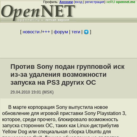
Профиль:
Аноним
(
вход
|
регистрация
)
неRU
opennet.me
[
новости
/
+++
|
форум
|
теги
|
]
Против Sony подан групповой иск
из-за удаления возможности
запуска на PS3 других ОС
29.04.2010 19:01 (MSK)
В марте корпорация Sony выпустила новое
обновление для игровой приставки Sony Playstation 3,
которое, среди прочего, блокировало возможность
запуска сторонних ОС, таких как Linux-дистрибутив
Yellow Dog или специальная сборка Ubuntu для