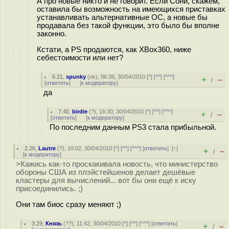
А про новые никто и не говорит. Если Сони, скажем,
оставила бы возможность на имеющихся приставках
устанавливать альтернативные ОС, а новые бы
продавала без такой функции, это было бы вполне
законно.
Кстати, а PS продаются, как XBox360, ниже
себестоимости или нет?
6.21
,
spunky
(
ok
), 06:39, 30/04/2010 [
^
] [
^^
] [
^^^
]
+
–
/
[
ответить
]
[
к модератору
]
да
7.40
,
birdie
(
?
), 16:30, 30/04/2010 [
^
] [
^^
] [
^^^
]
+
–
/
[
ответить
]
[
к модератору
]
По последним данным PS3 стала прибыльной.
2.26
,
Lautre
(
?
), 10:02, 30/04/2010 [
^
] [
^^
] [
^^^
] [
ответить
]
[
↑
]
+
–
/
[
к модератору
]
>Кажись как-то проскакивала новость, что министерство
обороны США из плэйстейшенов делает дешёвые
кластеры для вычислений... вот бы они ещё к иску
присоединились. ;)
Они там биос сразу меняют ;)
3.29
,
Князь
(
??
), 11:42, 30/04/2010 [
^
] [
^^
] [
^^^
] [
ответить
]
+
–
/