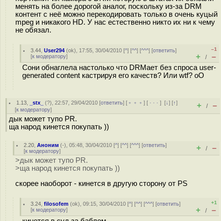
менять на более дорогой аналог, поскольку из-за DRM
контент с неё можно перекодировать только в очень куцый
mpeg и никакого HD. У нас естественно никто их ни к чему
не обязал.
–1
3.44
,
User294
(
ok
), 17:55, 30/04/2010 [
^
] [
^^
] [
^^^
] [
ответить
]
+
–
[
к модератору
]
/
Сони обнаглела настолько что DRMает без спроса user-
generated content кастрируя его качеств? Или wtf? oO
1.13
,
_stx_
(
?
), 22:57, 29/04/2010 [
ответить
] [
﹢﹢﹢
] [
· · ·
]
[
↓
] [
↑
]
+
–
/
[
к модератору
]
дык может тупо PR.
ща народ кинется покупать ))
2.20
,
Аноним
(
-
), 05:48, 30/04/2010 [
^
] [
^^
] [
^^^
] [
ответить
]
+
–
/
[
к модератору
]
>дык может тупо PR.
>ща народ кинется покупать ))
скорее наоборот - кинется в другую сторону от PS
+1
3.24
,
filosofem
(
ok
), 09:15, 30/04/2010 [
^
] [
^^
] [
^^^
] [
ответить
]
+
–
[
к модератору
]
/