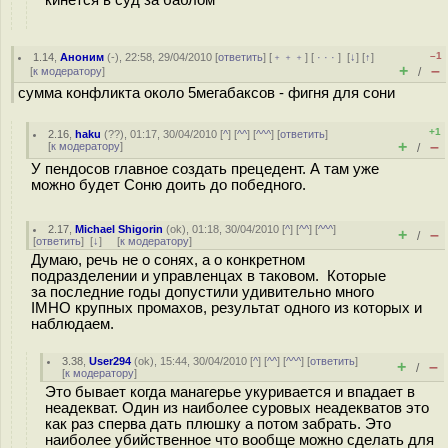
кинется в суд за баблом
–1
1.14
,
Аноним
(
-
), 22:58, 29/04/2010 [
ответить
] [
﹢﹢﹢
] [
· · ·
]
[
↓
] [
↑
]
+
–
[
к модератору
]
/
сумма конфликта около 5мегабаксов - фигня для сони
+1
2.16
,
haku
(
??
), 01:17, 30/04/2010 [
^
] [
^^
] [
^^^
] [
ответить
]
+
–
[
к модератору
]
/
У пендосов главное создать прецедент. А там уже
можно будет Соню доить до победного.
2.17
,
Michael Shigorin
(
ok
), 01:18, 30/04/2010 [
^
] [
^^
] [
^^^
]
+
–
/
[
ответить
]
[
↓
] [
к модератору
]
Думаю, речь не о сонях, а о конкретном
подразделении и управленцах в таковом. Которые
за последние годы допустили удивительно много
IMHO крупных промахов, результат одного из которых и
наблюдаем.
3.38
,
User294
(
ok
), 15:44, 30/04/2010 [
^
] [
^^
] [
^^^
] [
ответить
]
+
–
/
[
к модератору
]
Это бывает когда манагерье укуривается и впадает в
неадекват. Один из наиболее суровых неадекватов это
как раз сперва дать плюшку а потом забрать. Это
наиболее убийственное что вообще можно сделать для