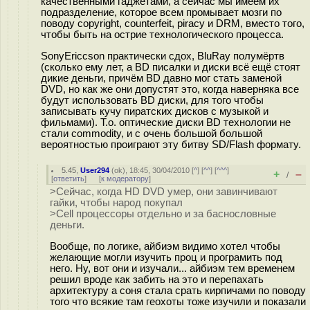
качественными гаджетами, а сейчас мы имеем их
подразделение, которое всем промывает мозги по
поводу copyright, counterfeit, piracy и DRM, вместо того,
чтобы быть на острие технологического процесса.
SonyEriccson практически сдох, BluRay полумёртв
(сколько ему лет, а BD писалки и диски всё ещё стоят
дикие деньги, причём BD давно мог стать заменой
DVD, но как же они допустят это, когда наверняка все
будут использовать BD диски, для того чтобы
записывать кучу пиратских дисков с музыкой и
фильмами). Т.о. оптические диски BD технологии не
стали commodity, и с очень большой большой
вероятностью проиграют эту битву SD/Flash формату.
5.45
,
User294
(
ok
), 18:45, 30/04/2010 [
^
] [
^^
] [
^^^
]
+
–
/
[
ответить
]
[
к модератору
]
>Сейчас, когда HD DVD умер, они завинчивают
гайки, чтобы народ покупал
>Cell процессоры отдельно и за баснословные
деньги.
Вообще, по логике, айбиэм видимо хотел чтобы
желающие могли изучить проц и програмить под
него. Ну, вот они и изучали... айбиэм тем временем
решил вроде как забить на это и перепахать
архитектуру а соня стала срать кирпичами по поводу
того что всякие там геохоты тоже изучили и показали