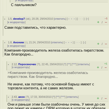
[
к модератору
]
С паяльником?
–1
1.5
,
develop7
(
ok
), 20:28, 29/04/2010 [
ответить
] [
﹢﹢﹢
] [
· · ·
]
[
↑
]
+
–
[
к модератору
]
/
Сами подставились, что характерно.
1.8
,
Аноним
(
-
), 21:24, 29/04/2010 [
ответить
] [
﹢﹢﹢
] [
· · ·
]
[
↓
]
+
–
/
[
к модератору
]
Компания-производитель железа озаботилась пиратством.
Как благородно...
+1
2.12
,
Поросеночек
(
?
), 22:45, 29/04/2010 [
^
] [
^^
] [
^^^
] [
ответить
]
+
–
[
к модератору
]
/
>Компания-производитель железа озаботилась
пиратством. Как благородно...
Не иначе, как потому, что основной барыш имеют с
торговли контента, а не самих железяк.
2.43
,
анон
(
?
), 17:33, 30/04/2010 [
^
] [
^^
] [
^^^
] [
ответить
]
+
–
/
[
к модератору
]
Они и раньше этим были озабочены очень. У меня до сих
пор лежит их камера с DRM которую в штатах их обязали