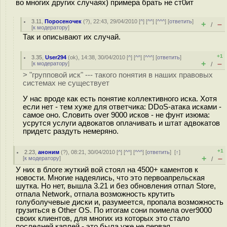
во многих других случаях) примера брать не ст0ит
3.11
,
Поросеночек
(
?
), 22:43, 29/04/2010 [
^
] [
^^
] [
^^^
] [
ответить
]
+
–
/
[
к модератору
]
Так и описывают их случай.
+1
3.35
,
User294
(
ok
), 14:38, 30/04/2010 [
^
] [
^^
] [
^^^
] [
ответить
]
+
–
[
к модератору
]
/
> "групповой иск" --- такого понятия в наших правовых
системах не существует
У нас вроде как есть понятие коллективного иска. Хотя
если нет - тем хуже для ответчика: DDoS-атака исками -
самое оно. Словить over 9000 исков - не фунт изюма:
усрутся услуги адвокатов оплачивать и штат адвокатов
придетс раздуть немеряно.
+1
2.23
,
аноним
(
?
), 08:21, 30/04/2010 [
^
] [
^^
] [
^^^
] [
ответить
]
[
↑
]
+
–
[
к модератору
]
/
У них в блоге жуткий вой стоял на 4500+ каментов к
новости. Многие надеялись, что это первоапрельская
шутка. Но нет, вышла 3.21 и без обновления отпал Store,
отпала Network, отпала возможность крутить
голуболучевые диски и, разумеется, пропала возможность
грузиться в Other OS. По итогам сони поимела over9000
своих клиентов, для многих из которых это стало
последней каплей - это была уже не первая