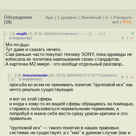
Обсуждение
Ajax
|
1 уровень
|
Линейный
|
+/-
|
Раскрыть
(39)
всё
|
RSS
+3
1.2
,
emg81
(
?
), 20:16, 29/04/2010 [
ответить
] [
﹢﹢﹢
] [
· · ·
]
[
↓
]
+
–
[
к модератору
]
/
Мо-ло-дцы.
Тут даже и сказать нечего.
Сам раньше часто покупал технику SONY, пока однажды не
взбесила их политика навязывания своих стандартов.
А карточки М2 микро - это вообще отдельный разговор...
2.10
,
linecommander
(
ok
), 22:03, 29/04/2010 [
^
] [
^^
] [
^^^
] [
ответить
]
+
–
/
[
↓
] [
к модератору
]
просьба ко всем не принимать понятие "групповой иск" как
нечто реально существующее
я вот из этой сферы
и когда к кому-то из вашей сферы обращаюсь за помощью,
стараюсь пользоваться нормальными терминами, а
попробуй я иначе себя вести сразу ураган критики и это
правильно
"групповой иск" --- такого понятия в наших правовых
системах не существует, а с "них" в данном случае (как и