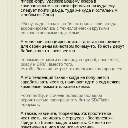
гипервизору, удерживающему юзера в
копирастичном загончике фирмы сони куда ему
следует пойти (да-да, туда же куда и остальным
жлобам из Сони).
>Sony, надо сказать, себя потеряла - они всегда
ассоциировались с технологически крутыми
>и качественными гаджетами,
У меня они ассоциировались с достаточно низким
для своей цены качеством почему-то. То есть дерут
бабки а за что - неизвестно.
>промывает мозги по поводу copyright, counterfeit,
piracy и DRM, вместо того,
>чтобы быть на острие технологического процесса.
А это тенденция такая - когда не получается
зарабатывать честно, начинают идти в ход всякие
крышевые вымогательские схемы.
>commodity, и с очень большой большой
вероятностью проиграют эту битву SD/Flash
>формату.
А также, извините, торрентам. Уж простите за
честность, но играть в страусов - бесполезняк.
Придется бизнес-модели менять. Сколько не
рэкетируй а шило в мешке не утаишь.