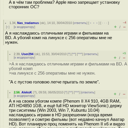
А в чём там проблема? Apple явно запрещает установку
сторонних ОС?
–4
1.34
,
Nas_tradamus
(
ok
), 14:10, 30/04/2010 [
ответить
] [
﹢﹢﹢
] [
· · ·
]
+
–
[
↑
] [
к модератору
]
/
А я наслаждаюсь отличными играми и фильмами на
BD. А убогий комп на линуксе с 256 оперативы мне не
нужен.
+5
2.39
,
User294
(
ok
), 15:53, 30/04/2010 [
^
] [
^^
] [
^^^
] [
ответить
]
+
–
[
к модератору
]
/
>А я наслаждаюсь отличными играми и фильмами на BD. А
убогий комп
>на линуксе с 256 оперативы мне не нужен.
"А с пустою головою легче прыгать по земле".
2.56
,
AleksK
(
?
), 09:59, 06/05/2010 [
^
] [
^^
] [
^^^
] [
ответить
]
+
–
/
[
к модератору
]
А я на своем убогом компе (Phenom II X4 910, 4GB RAM,
ATI HD4850 1GB, и ещё full HD монитор ViewSonic) держу
три сиситемы (Win 2003, Win 7, Kubuntu 10.04)
наслаждаюсь играми в HD разрешении (когда время
позволяет) и сомтрю фильмы (вот недавно качнул Аватар
HD). Вот планирую проц поменять на Phenom II x6 и видео