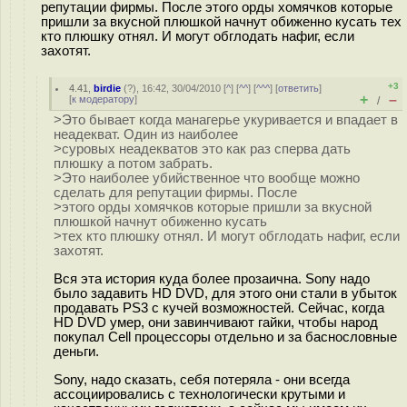
репутации фирмы. После этого орды хомячков которые
пришли за вкусной плюшкой начнут обиженно кусать тех
кто плюшку отнял. И могут обглодать нафиг, если
захотят.
+3
4.41
,
birdie
(
?
), 16:42, 30/04/2010 [
^
] [
^^
] [
^^^
] [
ответить
]
+
–
[
к модератору
]
/
>Это бывает когда манагерье укуривается и впадает в
неадекват. Один из наиболее
>суровых неадекватов это как раз сперва дать
плюшку а потом забрать.
>Это наиболее убийственное что вообще можно
сделать для репутации фирмы. После
>этого орды хомячков которые пришли за вкусной
плюшкой начнут обиженно кусать
>тех кто плюшку отнял. И могут обглодать нафиг, если
захотят.
Вся эта история куда более прозаична. Sony надо
было задавить HD DVD, для этого они стали в убыток
продавать PS3 с кучей возможностей. Сейчас, когда
HD DVD умер, они завинчивают гайки, чтобы народ
покупал Cell процессоры отдельно и за баснословные
деньги.
Sony, надо сказать, себя потеряла - они всегда
ассоциировались с технологически крутыми и