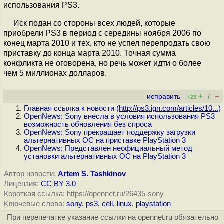
использования PS3.
Иск подан со стороны всех людей, которые
приобрели PS3 в период с середины ноября 2006 по
конец марта 2010 и тех, кто не успел перепродать свою
приставку до конца марта 2010. Точная сумма
конфликта не оговорена, но речь может идти о более
чем 5 миллионах долларов.
+
–
исправить
/
+23
Главная ссылка к новости (
http://ps3.ign.com/articles/10...
)
OpenNews: Sony внесла в условия использования PS3
возможность обновления без спроса
OpenNews: Sony прекращает поддержку загрузки
альтернативных ОС на приставке PlayStation 3
OpenNews: Представлен неофициальный метод
установки альтернативных ОС на PlayStation 3
Автор новости:
Artem S. Tashkinov
Лицензия:
CC BY 3.0
Короткая ссылка: https://opennet.ru/26435-sony
Ключевые слова:
sony
,
ps3
,
cell
,
linux
,
playstation
При перепечатке указание ссылки на opennet.ru обязательно