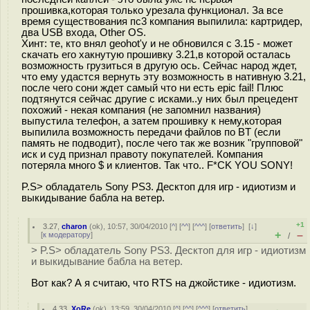
прошивка,которая только урезала функционал. За все
время существования пс3 компания выпилила: картридер,
два USB входа, Other OS.
Хинт: те, кто внял geohot'у и не обновился с 3.15 - может
скачать его хакнутую прошивку 3.21,в которой осталась
возможность грузиться в другую ось. Сейчас народ ждет,
что ему удастся вернуть эту возможность в нативную 3.21,
после чего сони ждет самый что ни есть epic fail! Плюс
подтянутся сейчас другие с исками..у них был прецедент
похожий - некая компания (не запомнил названия)
выпустила телефон, а затем прошивку к нему,которая
выпилила возможность передачи файлов по BT (если
память не подводит), после чего так же возник "групповой"
иск и суд признал правоту покупателей. Компания
потеряла много $ и клиентов. Так что.. F*CK YOU SONY!
P.S> обладатель Sony PS3. Десктоп для игр - идиотизм и
выкидывание бабла на ветер.
+1
3.27
,
charon
(
ok
), 10:57, 30/04/2010 [
^
] [
^^
] [
^^^
] [
ответить
]
[
↓
]
+
–
[
к модератору
]
/
> P.S> обладатель Sony PS3. Десктоп для игр - идиотизм
и выкидывание бабла на ветер.
Вот как? А я считаю, что RTS на джойстике - идиотизм.
4.33
,
XoRe
(
ok
), 13:59, 30/04/2010 [
^
] [
^^
] [
^^^
] [
ответить
]