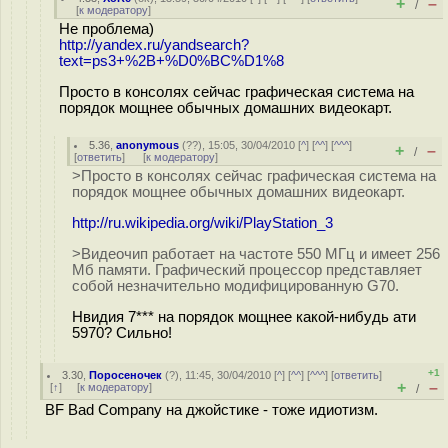
+
–
/
[
к модератору
]
Не проблема)
http://yandex.ru/yandsearch?
text=ps3+%2B+%D0%BC%D1%8
Просто в консолях сейчас графическая система на
порядок мощнее обычных домашних видеокарт.
5.36
,
anonymous
(
??
), 15:05, 30/04/2010 [
^
] [
^^
] [
^^^
]
+
–
/
[
ответить
]
[
к модератору
]
>Просто в консолях сейчас графическая система на
порядок мощнее обычных домашних видеокарт.
http://ru.wikipedia.org/wiki/PlayStation_3
>Видеочип работает на частоте 550 МГц и имеет 256
Мб памяти. Графический процессор представляет
собой незначительно модифицированную G70.
Нвидия 7*** на порядок мощнее какой-нибудь ати
5970? Сильно!
+1
3.30
,
Поросеночек
(
?
), 11:45, 30/04/2010 [
^
] [
^^
] [
^^^
] [
ответить
]
+
–
[
↑
] [
к модератору
]
/
BF Bad Company на джойстике - тоже идиотизм.