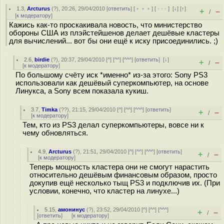
1.3
,
Arcturus
(
?
), 20:26, 29/04/2010 [
ответить
] [
﹢﹢﹢
] [
· · ·
]
[
↓
] [
↑
]
+
–
/
[
к модератору
]
Кажись как-то проскакивала новость, что министерство
обороны США из плэйстейшенов делает дешёвые кластеры
для вычислений... вот бы они ещё к иску присоединились. ;)
2.6
,
birdie
(
?
), 20:37, 29/04/2010 [
^
] [
^^
] [
^^^
] [
ответить
]
[
↓
]
+
–
/
[
к модератору
]
По большому счёту иск *именно* из-за этого: Sony PS3
использовали как дешёвый суперкомпьютер, на основе
Линукса, а Sony всем показала кукиш.
3.7
,
Timka
(
??
), 21:15, 29/04/2010 [
^
] [
^^
] [
^^^
] [
ответить
]
+
–
/
[
к модератору
]
Тем, кто из PS3 делал суперкомпьютеры, вовсе ни к
чему обновляться.
4.9
,
Arcturus
(
?
), 21:51, 29/04/2010 [
^
] [
^^
] [
^^^
] [
ответить
]
+
–
/
[
к модератору
]
Теперь мощность кластера они не смогут нарастить
относительно дешёвым финансовым образом, просто
докупив ещё несколько тыщ PS3 и подключив их. (При
условии, конечно, что кластер на линухе...)
5.15
,
амонинус
(
?
), 23:52, 29/04/2010 [
^
] [
^^
] [
^^^
]
+
–
/
[
ответить
]
[
к модератору
]