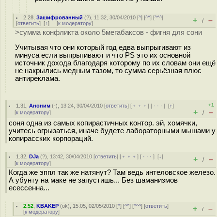
2.28
,
Зашифрованный
(
?
), 11:32, 30/04/2010 [
^
] [
^^
] [
^^^
]
+
–
/
[
ответить
]
[
↑
] [
к модератору
]
>сумма конфликта около 5мегабаксов - фигня для сони
Учитывая что они который год едва выпрыгивают из
минуса если выпрыгивают и что PS это их основной
источник дохода благодаря которому по их словам они ещё
не накрылись медным тазом, то сумма серьёзная плюс
антиреклама.
+1
1.31
,
Аноним
(
-
), 13:24, 30/04/2010 [
ответить
] [
﹢﹢﹢
] [
· · ·
]
[
↑
]
+
–
[
к модератору
]
/
соня одна из самых копирастичных контор. эй, хомячки,
учитесь огрызаться, иначе будете лабораторными мышами у
копирасских корпораций.
1.32
,
DJa
(
?
), 13:42, 30/04/2010 [
ответить
] [
﹢﹢﹢
] [
· · ·
]
[
↓
]
+
–
/
[
к модератору
]
Когда же эппл так же натянут? Там ведь интеловское железо.
А убунту на маке не запустишь... Без шаманизмов
есессенна...
2.52
,
KBAKEP
(
ok
), 15:05, 02/05/2010 [
^
] [
^^
] [
^^^
] [
ответить
]
+
–
/
[
к модератору
]