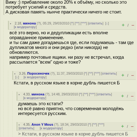
Вижу :) прибавление около 20% к объёму, но сколько это
потребует усилий и средств.
А дисковая память нынче практически ничего не стоит.
2.18
,
минона
(
?
), 05:29, 29/03/2010 [
^
] [
^^
] [
^^^
] [
ответить
]
[
↓
]
+
–
/
[
к модератору
]
всё это верно, но и дедупликации есть вполне
оправданное применение.
и ты сам даже догадаешься где, если подумаешь - там где
дупликатов много и они редко (или никогда) не
обновляются.
например почтовые ящики. ни разу не встречал, когда
рассылается "всем" одно и тоже?
3.26
,
Поросеночек
(
?
), 11:37, 29/03/2010 [
^
] [
^^
] [
^^^
] [
ответить
]
+
–
/
[
↓
] [
к модератору
]
Кстати, в русском языке в корне дубль пишется Б
4.33
,
минона
(
?
), 14:48, 29/03/2010 [
^
] [
^^
] [
^^^
] [
ответить
]
+
–
/
[
к модератору
]
думаешь это кстати?
но всё равно приятно, что современная молодёжь
интересуется русским.
4.35
,
Anon Y Mous
(
?
), 18:34, 29/03/2010 [
^
] [
^^
] [
^^^
]
+
–
/
[
ответить
]
[
к модератору
]
> Кстати, в русском языке в корне дубль пишется Б