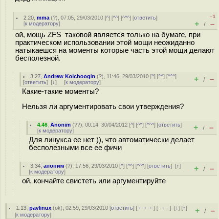
–1
2.20
,
mma
(
?
), 07:05, 29/03/2010 [
^
] [
^^
] [
^^^
] [
ответить
]
+
–
[
к модератору
]
/
ой, мощь ZFS таковой является только на бумаге, при
практическом использовании этой мощи неожиданно
натыкаешся на моменты которые часть этой мощи делают
бесполезной.
3.27
,
Andrew Kolchoogin
(
?
), 11:46, 29/03/2010 [
^
] [
^^
] [
^^^
]
+
–
/
[
ответить
]
[
↓
] [
к модератору
]
Какие-такие моменты?
Нельзя ли аргументировать свои утверждения?
4.46
,
Anonim
(
??
), 00:14, 30/04/2012 [
^
] [
^^
] [
^^^
] [
ответить
]
+
–
/
[
к модератору
]
Для линукса ее нет )), что автоматически делает
бесполезными все ее фичи
3.34
,
аноним
(
?
), 17:56, 29/03/2010 [
^
] [
^^
] [
^^^
] [
ответить
]
[
↑
]
+
–
/
[
к модератору
]
ой, кончайте свистеть или аргументируйте
1.13
,
pavlinux
(
ok
), 02:59, 29/03/2010 [
ответить
] [
﹢﹢﹢
] [
· · ·
]
[
↓
] [
↑
]
+
–
/
[
к модератору
]