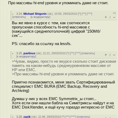
Про массивы hi-end уровня и упоминать даже не стоит.
+1
3.24
,
Michael Shigorin
(
ok
), 10:59, 29/03/2010 [
^
] [
^^
] [
^^^
]
+
–
[
ответить
]
[
к модератору
]
/
Вы же явно в курсе с тем, как соотносится
пропускная способность hi-end массивов с
(кажущейся среднепотолочной) цифрой "150Мб/
сек"...
PS: спасибо за ссылку на lessfs.
3.25
,
pavlinux
(
ok
), 11:21, 29/03/2010 [
^
] [
^^
] [
^^^
] [
ответить
]
+
–
/
[
к модератору
]
>Чувак, видмо, просто не вкурсе сколько стоит дисковая
память на каком-нибудь среднеуровневом массиве от
HP или EMC.
>Про массивы hi-end уровня и упоминать даже не стоит.
Приятно познакомится, меня звать Сертифицированный
специалист EMC BURA (EMC Backup, Recovery and
Archiving)
Думаш у них у всех EMC Symmetrix_ы стоят...
Хотя если они нашли бабла на Симетриксы найдут и на
EMC DiskXtender, и ещё кучу гораздо интересно от EMC
3.28
,
zazik
(
ok
), 11:48, 29/03/2010 [
^
] [
^^
] [
^^^
] [
ответить
]