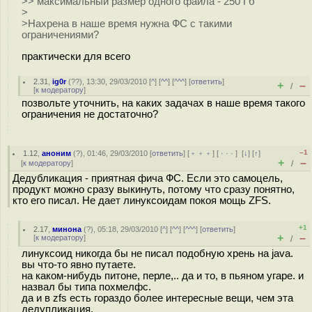
>> максимальный размер одного файла - 250 Гб
>
>Нахрена в наше время нужна ФС с такими
ограничениями?
практически для всего
2.31
,
ig0r
(
??
), 13:30, 29/03/2010 [
^
] [
^^
] [
^^^
] [
ответить
]
+
–
/
[
к модератору
]
позвольте уточнить, на каких задачах в наше время такого
ограничения не достаточно?
–1
1.12
,
аноним
(
?
), 01:46, 29/03/2010 [
ответить
] [
﹢﹢﹢
] [
· · ·
]
[
↓
] [
↑
]
+
–
[
к модератору
]
/
Дедубликация - приятная фича ФС. Если это самоцель,
продукт можно сразу выкинуть, потому что сразу понятно,
кто его писал. Не дает линуксоидам покоя мощь ZFS.
+1
2.17
,
минона
(
?
), 05:18, 29/03/2010 [
^
] [
^^
] [
^^^
] [
ответить
]
+
–
[
к модератору
]
/
линуксоид никогда бы не писал подобную хрень на java.
вы что-то явно путаете.
на каком-нибудь питоне, перле,.. да и то, в пьяном угаре. и
назвал бы типа похмелфс.
да и в zfs есть гораздо более интересные вещи, чем эта
дедупликация.