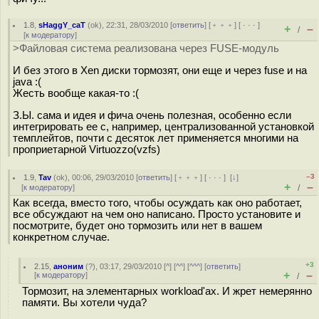
1.8
,
sHaggY_caT
(
ok
), 22:31, 28/03/2010 [
ответить
] [
﹢﹢﹢
] [
· · ·
]
+
–
/
[
к модератору
]
>Файловая система реализована через FUSE-модуль
И без этого в Xen диски тормозят, они еще и через fuse и на
java :(
Жесть вообще какая-то :(
З.Ы. сама и идея и фича очень полезная, особенно если
интегрировать ее с, например, централизованной установкой
темплейтов, почти с десяток лет применяется многими на
проприетарной Virtuozzo(vzfs)
–3
1.9
,
Tav
(
ok
), 00:06, 29/03/2010 [
ответить
] [
﹢﹢﹢
] [
· · ·
]
[
↓
]
+
–
[
к модератору
]
/
Как всегда, вместо того, чтобы осуждать как оно работает,
все обсуждают на чем оно написано. Просто установите и
посмотрите, будет оно тормозить или нет в вашем
конкретном случае.
+3
2.15
,
аноним
(
?
), 03:17, 29/03/2010 [
^
] [
^^
] [
^^^
] [
ответить
]
+
–
[
к модератору
]
/
Тормозит, на элементарных workload'ах. И жрет немерянно
памяти. Вы хотели чуда?