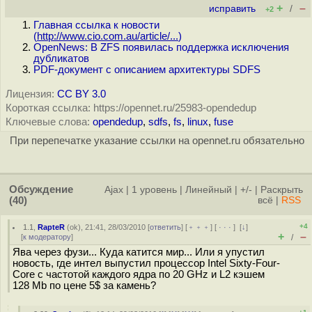
+
–
исправить
/
+2
Главная ссылка к новости
(
http://www.cio.com.au/article/...
)
OpenNews: В ZFS появилась поддержка исключения
дубликатов
PDF-документ с описанием архитектуры SDFS
Лицензия:
CC BY 3.0
Короткая ссылка: https://opennet.ru/25983-opendedup
Ключевые слова:
opendedup
,
sdfs
,
fs
,
linux
,
fuse
При перепечатке указание ссылки на opennet.ru обязательно
Обсуждение
Ajax
|
1 уровень
|
Линейный
|
+/-
|
Раскрыть
(40)
всё
|
RSS
+4
1.1
,
RapteR
(
ok
), 21:41, 28/03/2010 [
ответить
] [
﹢﹢﹢
] [
· · ·
]
[
↓
]
+
–
[
к модератору
]
/
Ява через фузи... Куда катится мир... Или я упустил
новость, где интел выпустил процессор Intel Sixty-Four-
Core с частотой каждого ядра по 20 GHz и L2 кэшем
128 Mb по цене 5$ за камень?