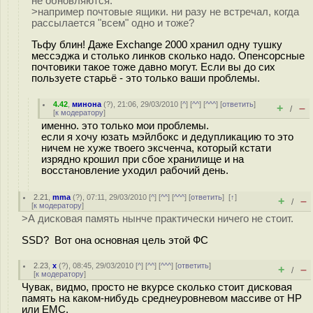
не обновляются.
>например почтовые ящики. ни разу не встречал, когда
рассылается "всем" одно и тоже?
Тьфу блин! Даже Exchange 2000 хранил одну тушку
мессэджа и столько линков сколько надо. Опенсорсные
почтовики такое тоже давно могут. Если вы до сих
пользуете старьё - это только ваши проблемы.
4.42
,
минона
(
?
), 21:06, 29/03/2010 [
^
] [
^^
] [
^^^
] [
ответить
]
+
–
/
[
к модератору
]
именно. это только мои проблемы.
если я хочу юзать мэйлбокс и дедупликацию то это
ничем не хуже твоего эксченча, который кстати
изрядно крошил при сбое хранилище и на
восстановление уходил рабочий день.
2.21
,
mma
(
?
), 07:11, 29/03/2010 [
^
] [
^^
] [
^^^
] [
ответить
]
[
↑
]
+
–
/
[
к модератору
]
>А дисковая память нынче практически ничего не стоит.
SSD? Вот она основная цель этой ФС
2.23
,
x
(
?
), 08:45, 29/03/2010 [
^
] [
^^
] [
^^^
] [
ответить
]
+
–
/
[
к модератору
]
Чувак, видмо, просто не вкурсе сколько стоит дисковая
память на каком-нибудь среднеуровневом массиве от HP
или EMC.