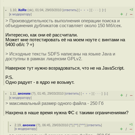
+2
1.10
,
XoRe
(
ok
), 01:04, 29/03/2010 [
ответить
] [
﹢﹢﹢
] [
· · ·
]
[
↑
]
+
–
[
к модератору
]
/
> Производительность выполнения операции поиска и
объединения дубликатов составляет около 150 Мб/сек.
Интересно, как они её рассчитали.
Может мне потестировать её на моем ноуте с винтами на
5400 об/с ? =)
> Исходные тексты SDFS написаны на языке Java и
доступны в рамках лицензии GPLv2.
Наверное тут нужно возрадоваться, что не на JavaScript.
P.S.
Одно радует - в ядро не возьмут.
1.11
,
аноним
(
?
), 01:45, 29/03/2010 [
ответить
] [
﹢﹢﹢
] [
· · ·
]
[
↓
]
+
–
/
[
к модератору
]
> максимальный размер одного файла - 250 Гб
Нахрена в наше время нужна ФС с такими ограничениями?
+1
2.19
,
аноним
(
?
), 06:45, 29/03/2010 [
^
] [
^^
] [
^^^
] [
ответить
]
+
–
[
к модератору
]
/