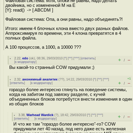
Файловая сиcтема: Мля, блоки не равны, надо делать
двойника, но с измененной M на E
[Y]: read() -> [ ABCDM ]
Файловая сиcтема: Опа, а они равны, надо объединять?!
Итого: имеем 4 блочных клона вместо двух разных файлов.
Аппроксимируя по времени, эти 4 клона превратятся в 4
полных файла.
А 100 процессов, а 1000, а 10000 ???
2.22
,
edo
(
ok
), 08:36, 29/03/2010 [
^
] [
^^
] [
^^^
] [
ответить
]
+
–
/
[
к модератору
]
Вы какой-то странный COW придумали ;)
+1
2.32
,
анонимный аналитик
(
??
), 14:22, 29/03/2010 [
^
] [
^^
] [
^^^
]
+
–
[
ответить
]
[
к модератору
]
/
гораздо более интересно глянуть на поведение системы,
когда на забитом под завязку разделе, с кучей
объединенных блоков потребутся внести изменения в один
из общих блоков
3.38
,
Warhead Wardick
(
?
), 18:42, 29/03/2010 [
^
] [
^^
] [
^^^
]
+
–
/
[
ответить
]
[
к модератору
]
И что же там "гораздо более интересно"-го? COW
придумали лет 40 назад, под него даже есть железная