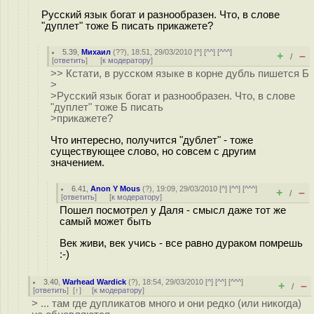
Русский язык богат и разнообразен. Что, в слове
"дуплет" тоже Б писать прикажете?
5.39
,
Михаил
(
??
), 18:51, 29/03/2010 [
^
] [
^^
] [
^^^
]
+
–
/
[
ответить
]
[
к модератору
]
>> Кстати, в русском языке в корне дубль пишется Б
>
>Русский язык богат и разнообразен. Что, в слове
"дуплет" тоже Б писать
>прикажете?
Что интересно, получится "дублет" - тоже
существующее слово, но совсем с другим
значением.
6.41
,
Anon Y Mous
(
?
), 19:09, 29/03/2010 [
^
] [
^^
] [
^^^
]
+
–
/
[
ответить
]
[
к модератору
]
Пошел посмотрел у Даля - смысл даже тот же
самый может быть
Век живи, век учись - все равно дураком помрешь
:-)
3.40
,
Warhead Wardick
(
?
), 18:54, 29/03/2010 [
^
] [
^^
] [
^^^
]
+
–
/
[
ответить
]
[
↑
] [
к модератору
]
> ... там где дупликатов много и они редко (или никогда)