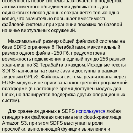
особенность новой системы заключается в поддержке
автоматического объединения дубликатов - для
одинаковых блоков данных сохраняется только одна
копия, что значительно повышает вместимость
файловой системы при хранении похожих по базовой
начинке виртуальных окружений.
Максимальный размер общей файловой системы на
базе SDFS ограничен 8 Петабайтами, максимальный
размер одного файла - 250 Гб, предусмотрена
возможность подключения в единый пул до 256 разных
хранилищ, по 32 Терабайта в каждом. Исходные тексты
SDFS написаны на языке Java и доступны в рамках
лицензии GPLv2. Файловая система реализована через
FUSE-модуль и не привязана к конкретной программной
платформе (в настоящее время доступен модуль для
Linux, но планируется поддержка других операционных
систем).
Для хранения данных в SDFS
используется
любая
стандартная файловая система или cloud-хранилище
Amazon S3, при этом SDFS выступает в роли
прослойки, выполняющей функции выявления и