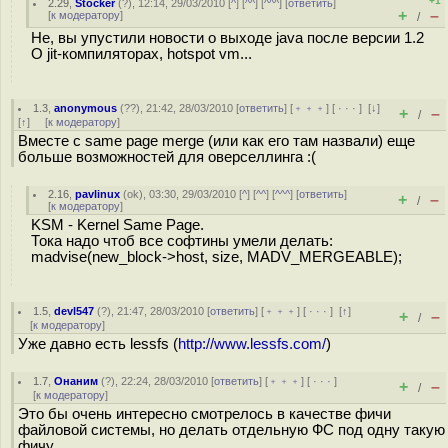
+1
2.29
,
Stocker
(
?
), 12:14, 29/03/2010 [
^
] [
^^
] [
^^^
] [
ответить
]
+
–
[
к модератору
]
/
Не, вы упустили новости о выходе java после версии 1.2
О jit-компиляторах, hotspot vm...
1.3
,
anonymous
(
??
), 21:42, 28/03/2010 [
ответить
] [
﹢﹢﹢
] [
· · ·
]
[
↓
]
+
–
/
[
↑
] [
к модератору
]
Вместе с same page merge (или как его там назвали) еще
больше возможностей для оверселлинга :(
2.16
,
pavlinux
(
ok
), 03:30, 29/03/2010 [
^
] [
^^
] [
^^^
] [
ответить
]
+
–
/
[
к модератору
]
KSM - Kernel Same Page.
Тока надо чтоб все софтины умели делать:
madvise(new_block->host, size, MADV_MERGEABLE);
1.5
,
devl547
(
?
), 21:47, 28/03/2010 [
ответить
] [
﹢﹢﹢
] [
· · ·
]
[
↑
]
+
–
/
[
к модератору
]
Уже давно есть lessfs (
http://www.lessfs.com/
)
1.7
,
Онаним
(
?
), 22:24, 28/03/2010 [
ответить
] [
﹢﹢﹢
] [
· · ·
]
+
–
/
[
к модератору
]
Это бы очень интересно смотрелось в качестве фичи
файловой системы, но делать отдельную ФС под одну такую
фичу...