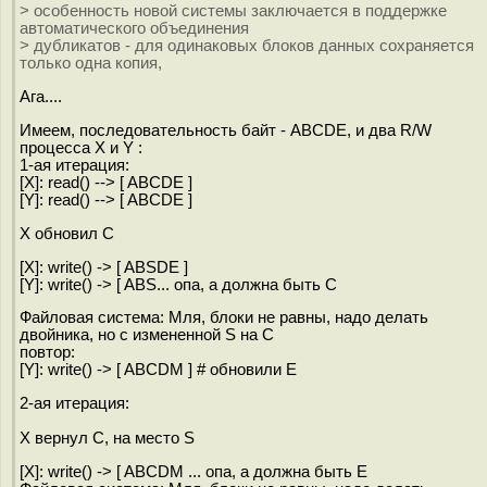
> особенность новой системы заключается в поддержке
автоматического объединения
> дубликатов - для одинаковых блоков данных сохраняется
только одна копия,
Ага....
Имеем, последовательность байт - ABCDE, и два R/W
процесса X и Y :
1-ая итерация:
[X]: read() --> [ ABCDE ]
[Y]: read() --> [ ABCDE ]
X обновил C
[X]: write() -> [ ABSDE ]
[Y]: write() -> [ ABS... опа, а должна быть C
Файловая сиcтема: Мля, блоки не равны, надо делать
двойника, но с измененной S на C
повтор:
[Y]: write() -> [ ABCDM ] # обновили E
2-ая итерация:
X вернул C, на место S
[X]: write() -> [ ABCDM ... опа, а должна быть E