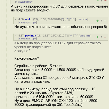
+
–
/
[
к модератору
]
А цену на процессоры и ОЗУ для серваков такого уровня
не подскажете заодно?
4.36
,
otaku
(
??
), 18:35, 29/03/2010 [
^
] [
^^
] [
^^^
] [
ответить
]
+
–
/
[
к модератору
]
Не думаю что они отличаются от обычных серверов 8)
4.37
,
pavlinux
(
ok
), 18:37, 29/03/2010 [
^
] [
^^
] [
^^^
] [
ответить
]
+
–
/
[
к модератору
]
>А цену на процессоры и ОЗУ для серваков такого
уровня не подскажете
>заодно?
Какого-такого?
Cерийные в районе 15 стоят.
Блэд корзина ~ 5.000$ + 1.500-2000$ за блейд, домой
можно купить.
А заказные,типа 32 процессорной матери, с 2Тб ОЗУ,
на то они и заказные.
Ну а к примеру, блэйд забитый под завязку, - 10
лезвий c 20 штуками Opteron 2439,
примерно по 64Gb ОЗУ стоит в районе 60.000$
Ну и диск EMC CLARiiON CX4-120 в районе 8500-
9000$ (расширяемый до 351 Терабайта)