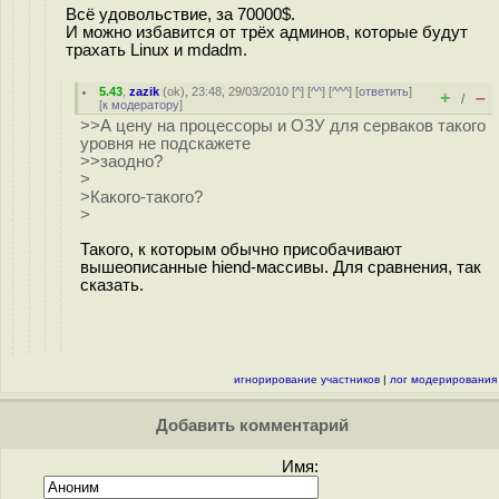
Всё удовольствие, за 70000$.
И можно избавится от трёх админов, которые будут
трахать Linux и mdadm.
5.43
,
zazik
(
ok
), 23:48, 29/03/2010 [
^
] [
^^
] [
^^^
] [
ответить
]
+
–
/
[
к модератору
]
>>А цену на процессоры и ОЗУ для серваков такого
уровня не подскажете
>>заодно?
>
>Какого-такого?
>
Такого, к которым обычно присобачивают
вышеописанные hiend-массивы. Для сравнения, так
сказать.
игнорирование участников
|
лог модерирования
Добавить комментарий
Имя: