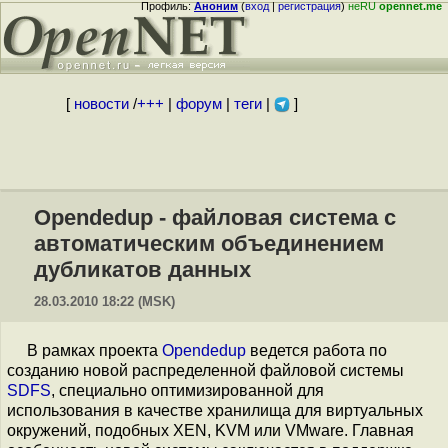
Профиль:
Аноним
(
вход
|
регистрация
)
неRU
opennet.me
[
новости
/
+++
|
форум
|
теги
|
]
Opendedup - файловая система с
автоматическим объединением
дубликатов данных
28.03.2010 18:22 (MSK)
В рамках проекта
Opendedup
ведется работа по
созданию новой распределенной файловой системы
SDFS
, специально оптимизированной для
использования в качестве хранилища для виртуальных
окружений, подобных XEN, KVM или VMware. Главная