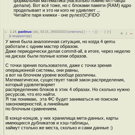
формальная математика (насколько помню MIT-овцы
делали). Вот всё тоже, но с блоками памяти (RAM) ядро
проделывает и это ни кого не удивляет ...
Читайте паря книжки - оне рулез!(С)FIDO
1.14
,
pavlinux
(
ok
), 03:15, 29/03/2010 [
ответить
] [
﹢﹢﹢
] [
· · ·
]
[
↑
]
+
–
/
[
к модератору
]
У меня была аналогичная ситуация, но когда 4 qemu
работали с одним мастер образом.
Даже периодически делая commit-all, в итоге, через неделю
на дисках были полные копии образов.
С точки зрения пользователя, даже с точки зрения
операционной системы, они равны,
а вот на блочном уровне вообще различны.
Математически, существует такой закон распределения,
который удовлетворяет
распределению блоков в этих 4 образах. Но сколько нужно
ресурсов, что его найти.
Я так понимаю, эта ФС будет заниматься не поиском
закономерностей, а линейным
по блочным сравнением.
В конце-концов, у них хранилища мета-данных, карты
имеющихся дубликатов и хэш-таблицы,
займут столько же места, сколько и сами данные :)