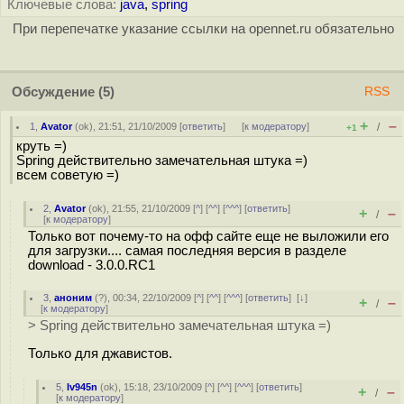
Ключевые слова:
java
,
spring
При перепечатке указание ссылки на opennet.ru обязательно
Обсуждение
(5)
RSS
+
–
1
,
Avator
(
ok
), 21:51, 21/10/2009 [
ответить
]
[
к модератору
]
/
+1
круть =)
Spring действительно замечательная штука =)
всем советую =)
2
,
Avator
(
ok
), 21:55, 21/10/2009 [
^
] [
^^
] [
^^^
] [
ответить
]
+
–
/
[
к модератору
]
Только вот почему-то на офф сайте еще не выложили его
для загрузки.... самая последняя версия в разделе
download - 3.0.0.RC1
3
,
аноним
(
?
), 00:34, 22/10/2009 [
^
] [
^^
] [
^^^
] [
ответить
]
[
↓
]
+
–
/
[
к модератору
]
> Spring действительно замечательная штука =)
Только для джавистов.
5
,
Iv945n
(
ok
), 15:18, 23/10/2009 [
^
] [
^^
] [
^^^
] [
ответить
]
+
–
/
[
к модератору
]