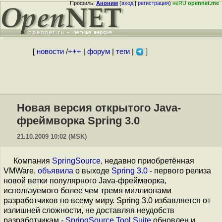
Профиль:
Аноним
(
вход
|
регистрация
)
неRU
opennet.me
[
новости
/
+++
|
форум
|
теги
|
]
Новая версия открытого Java-
фреймворка Spring 3.0
21.10.2009 10:02 (MSK)
Компания
SpringSource
, недавно приобретённая
VMWare,
объявила
о выходе
Spring 3.0
- первого релиза
новой ветки популярного Java-фреймворка,
используемого более чем тремя миллионами
разработчиков по всему миру. Spring 3.0 избавляется от
излишней сложности, не доставляя неудобств
разработчикам -
SpringSource Tool Suite
обновлен и