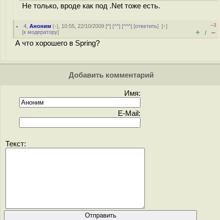
Не только, вроде как под .Net тоже есть.
–1
4
,
Аноним
(
-
), 10:55, 22/10/2009 [
^
] [
^^
] [
^^^
] [
ответить
]
[
↑
]
+
–
[
к модератору
]
/
А что хорошего в Spring?
Добавить комментарий
Имя:
E-Mail:
Текст: