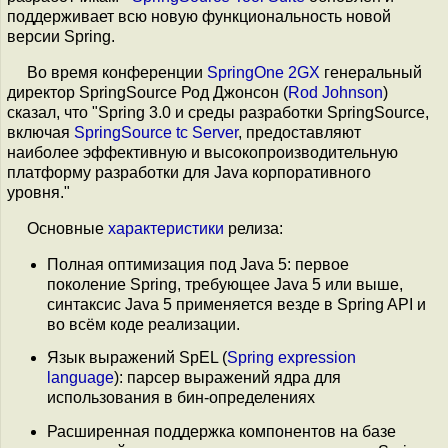
поддерживает всю новую функциональность новой
версии Spring.
Во время конференции
SpringOne 2GX
генеральный
директор SpringSource Род Джонсон (
Rod Johnson
)
сказал, что "Spring 3.0 и среды разработки SpringSource,
включая
SpringSource tc Server
, предоставляют
наиболее эффективную и высокопроизводительную
платформу разработки для Java корпоративного
уровня."
Основные
характеристики
релиза:
Полная оптимизация под Java 5: первое
поколение Spring, требующее Java 5 или выше,
синтаксис Java 5 применяется везде в Spring API и
во всём коде реализации.
Язык выражений SpEL (
Spring expression
language
): парсер выражений ядра для
использования в бин-определениях
Расширенная поддержка компонентов на базе