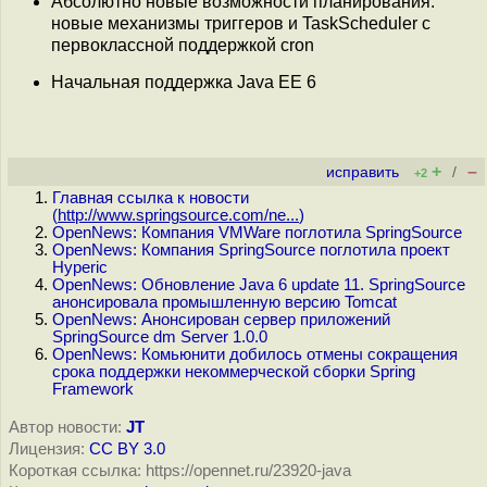
Абсолютно новые возможности планирования:
новые механизмы триггеров и TaskScheduler с
первоклассной поддержкой cron
Начальная поддержка Java EE 6
+
–
исправить
/
+2
Главная ссылка к новости
(
http://www.springsource.com/ne...
)
OpenNews: Компания VMWare поглотила SpringSource
OpenNews: Компания SpringSource поглотила проект
Hyperic
OpenNews: Обновление Java 6 update 11. SpringSource
анонсировала промышленную версию Tomcat
OpenNews: Анонсирован сервер приложений
SpringSource dm Server 1.0.0
OpenNews: Комьюнити добилось отмены сокращения
срока поддержки некоммерческой сборки Spring
Framework
Автор новости:
JT
Лицензия:
CC BY 3.0
Короткая ссылка: https://opennet.ru/23920-java