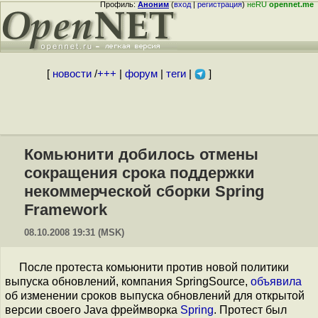
Профиль:
Аноним
(
вход
|
регистрация
)
неRU
opennet.me
[
новости
/
+++
|
форум
|
теги
|
]
Комьюнити добилось отмены
сокращения срока поддержки
некоммерческой сборки Spring
Framework
08.10.2008 19:31 (MSK)
После протеста комьюнити против новой политики
выпуска обновлений, компания SpringSource,
объявила
об изменении сроков выпуска обновлений для открытой
версии своего Java фреймворка
Spring
. Протест был