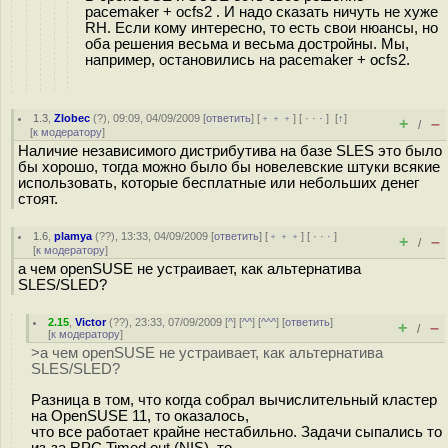
pacemaker + ocfs2 . И надо сказать ничуть не хуже
RH. Если кому интересно, то есть свои нюансы, но
оба решения весьма и весьма достройны. Мы,
например, остановились на pacemaker + ocfs2.
1.3
,
Zlobec
(
?
), 09:09, 04/09/2009 [
ответить
] [
﹢﹢﹢
] [
· · ·
]
[
↑
]
+
–
/
[
к модератору
]
Наличие независимого дистрибутива на базе SLES это было
бы хорошо, тогда можно было бы новелевские штуки всякие
использовать, которые бесплатные или небольших денег
стоят.
1.6
,
plamya
(
??
), 13:33, 04/09/2009 [
ответить
] [
﹢﹢﹢
] [
· · ·
]
+
–
/
[
к модератору
]
а чем openSUSE не устраивает, как альтернатива
SLES/SLED?
2.15
,
Victor
(
??
), 23:33, 07/09/2009 [
^
] [
^^
] [
^^^
] [
ответить
]
+
–
/
[
к модератору
]
>а чем openSUSE не устраивает, как альтернатива
SLES/SLED?
Разница в том, что когда собрал вычислительный кластер
на OpenSUSE 11, то оказалось,
что все работает крайне нестабильно. Задачи сыпались то
из-за RPC Timed out (NIS), то