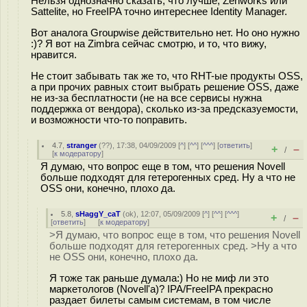
Нельзя однозначно сказать, что лучше, Zenworks или
Sattelite, но FreeIPA точно интереснее Identity Manager.
Вот аналога Groupwise действительно нет. Но оно нужно
:)? Я вот на Zimbra сейчас смотрю, и то, что вижу,
нравится.
Не стоит забывать так же то, что RHT-ые продукты OSS,
а при прочих равных стоит выбрать решение OSS, даже
не из-за бесплатности (не на все сервисы нужна
поддержка от вендора), сколько из-за предсказуемости,
и возможности что-то поправить.
4.7
,
stranger
(
??
), 17:38, 04/09/2009 [
^
] [
^^
] [
^^^
] [
ответить
]
+
–
/
[
к модератору
]
Я думаю, что вопрос еще в том, что решения Novell
больше подходят для гетерогенных сред. Ну а что не
OSS они, конечно, плохо да.
5.8
,
sHaggY_caT
(
ok
), 12:07, 05/09/2009 [
^
] [
^^
] [
^^^
]
+
–
/
[
ответить
]
[
к модератору
]
>Я думаю, что вопрос еще в том, что решения Novell
больше подходят для гетерогенных сред. >Ну а что
не OSS они, конечно, плохо да.
Я тоже так раньше думала:) Но не миф ли это
маркетологов (Novell'а)? IPA/FreeIPA прекрасно
раздает билеты самым системам, в том числе