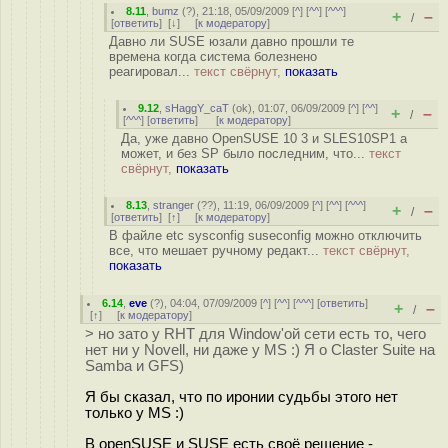
8.11
,
bumz
(
?
), 21:18, 05/09/2009 [
^
] [
^^
] [
^^^
]
+
–
/
[
ответить
]
[
↓
] [
к модератору
]
Давно ли SUSE юзали давно прошли те
времена когда система болезнено
реагировал...
текст свёрнут,
показать
9.12
,
sHaggY_caT
(
ok
), 01:07, 06/09/2009 [
^
] [
^^
]
+
–
/
[
^^^
] [
ответить
]
[
к модератору
]
Да, уже давно OpenSUSE 10 3 и SLES10SP1 а
может, и без SP было последним, что...
текст
свёрнут,
показать
8.13
,
stranger
(
??
), 11:19, 06/09/2009 [
^
] [
^^
] [
^^^
]
+
–
/
[
ответить
]
[
↑
] [
к модератору
]
В файле etc sysconfig suseconfig можно отключить
все, что мешает ручному редакт...
текст свёрнут,
показать
6.14
,
eve
(
?
), 04:04, 07/09/2009 [
^
] [
^^
] [
^^^
] [
ответить
]
+
–
/
[
↑
] [
к модератору
]
> но зато у RHT для Window'ой сети есть то, чего
нет ни у Novell, ни даже у MS :) Я о Claster Suite на
Samba и GFS)
Я бы сказал, что по иронии судьбы этого нет
только у MS :)
В openSUSE и SUSE есть своё решение -