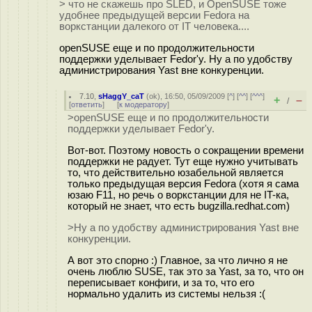
> что не скажешь про SLED, и OpenSUSE тоже
удобнее предыдущей версии Fedora на
воркстанции далекого от IT человека....
openSUSE еще и по продолжительности
поддержки уделывает Fedor'у. Ну а по удобству
администрирования Yast вне конкуренции.
7.10
,
sHaggY_caT
(
ok
), 16:50, 05/09/2009 [
^
] [
^^
] [
^^^
]
+
–
/
[
ответить
]
[
к модератору
]
>openSUSE еще и по продолжительности
поддержки уделывает Fedor'у.
Вот-вот. Поэтому новость о сокращении времени
поддержки не радует. Тут еще нужно учитывать
то, что действительно юзабельной является
только предыдущая версия Fedora (хотя я сама
юзаю F11, но речь о воркстанции для не IT-ка,
который не знает, что есть bugzilla.redhat.com)
>Ну а по удобству администрирования Yast вне
конкуренции.
А вот это спорно :) Главное, за что лично я не
очень люблю SUSE, так это за Yast, за то, что он
переписывает конфиги, и за то, что его
нормально удалить из системы нельзя :(