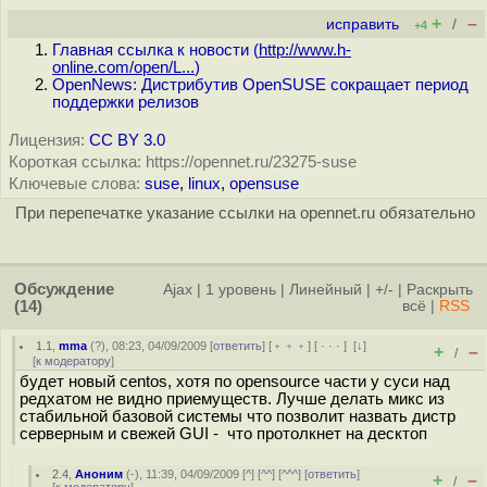
+
–
исправить
/
+4
Главная ссылка к новости (
http://www.h-
online.com/open/L...
)
OpenNews: Дистрибутив OpenSUSE сокращает период
поддержки релизов
Лицензия:
CC BY 3.0
Короткая ссылка: https://opennet.ru/23275-suse
Ключевые слова:
suse
,
linux
,
opensuse
При перепечатке указание ссылки на opennet.ru обязательно
Обсуждение
Ajax
|
1 уровень
|
Линейный
|
+/-
|
Раскрыть
(14)
всё
|
RSS
1.1
,
mma
(
?
), 08:23, 04/09/2009 [
ответить
] [
﹢﹢﹢
] [
· · ·
]
[
↓
]
+
–
/
[
к модератору
]
будет новый centos, хотя по opensource части у суси над
редхатом не видно приемуществ. Лучше делать микс из
стабильной базовой системы что позволит назвать дистр
серверным и свежей GUI - что протолкнет на десктоп
2.4
,
Аноним
(
-
), 11:39, 04/09/2009 [
^
] [
^^
] [
^^^
] [
ответить
]
+
–
/