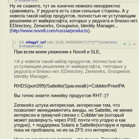
[
к модератору
]
Ну не скажите, тут их конечно немного некорректно
сравнивать. У редхата есть свои сильные стороны. А у
новела такой набор продуктов, полностью не уступающим
решениям от майкрософта, которых у редхата и близко нет.
EDirectory, Zenworks, Groupwise, Identity Manager...
(
http://www.novell.com/russia/products
).
3.5
,
sHaggY_caT
(
ok
), 13:25, 04/09/2009 [
^
] [
^^
] [
^^^
] [
ответить
]
+
–
/
[
к модератору
]
При всем моем уважении к Novell и SLE,
>А у новела такой набор продуктов, полностью не
уступающим решениям от майкрософта, >которых у
редхата и близко нет. EDirectory, Zenworks, Groupwise,
Identity Manager...
RHDS(port399)/Sattelite(Spacewalk)+Cobbler/FreeIPA
Вы точно знаете линейку продуктов RHT :)?
Zenworks штука интересная, интересная тем, что
позволяет менеджментить винды, но Sattelite, не менее
интересен в гремучей связке с Cobbler'ом (который
может развернуть через PXE почти что угодно и как
угодно), + поддержка Solaris в Sattelite(которую я правда
пока не пробовала, но из-за ZFS это интересно)