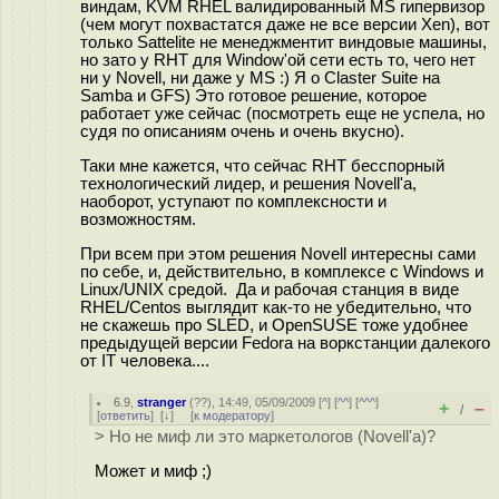
виндам, KVM RHEL валидированный MS гипервизор
(чем могут похвастатся даже не все версии Xen), вот
только Sattelite не менеджментит виндовые машины,
но зато у RHT для Window'ой сети есть то, чего нет
ни у Novell, ни даже у MS :) Я о Claster Suite на
Samba и GFS) Это готовое решение, которое
работает уже сейчас (посмотреть еще не успела, но
судя по описаниям очень и очень вкусно).
Таки мне кажется, что сейчас RHT бесспорный
технологический лидер, и решения Novell'а,
наоборот, уступают по комплексности и
возможностям.
При всем при этом решения Novell интересны сами
по себе, и, действительно, в комплексе с Windows и
Linux/UNIX средой. Да и рабочая станция в виде
RHEL/Centos выглядит как-то не убедительно, что
не скажешь про SLED, и OpenSUSE тоже удобнее
предыдущей версии Fedora на воркстанции далекого
от IT человека....
6.9
,
stranger
(
??
), 14:49, 05/09/2009 [
^
] [
^^
] [
^^^
]
+
–
/
[
ответить
]
[
↓
] [
к модератору
]
> Но не миф ли это маркетологов (Novell'а)?
Может и миф ;)