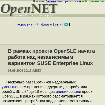
Профиль:
Аноним
(
вход
|
регистрация
)
неRU
opennet.me
[
новости
/
+++
|
форум
|
теги
|
]
В рамках проекта OpenSLE начата
работа над независимым
вариантом SUSE Enterprise Linux
03.09.2009 20:17 (MSK)
Несколько разработчиков недовольных
уменьшением
времени поддержки дистрибутива
openSUSE с 24 до 18 месяцев
инициировали
проект
OpenSLE, в рамках которого рассматривается
возможность разработки поддерживаемого силами