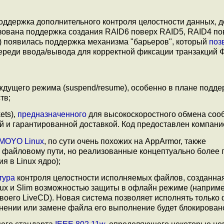
оддержка дополнительного контроля целостности данных, 
лизована поддержка создания RAID6 поверх RAID5, RAID4 по
) появилась поддержка механизма "барьеров", который
поз
ереди ввода/вывода для корректной фиксации транзакций 
дущего режима (suspend/resume), особенно в плане подде
тв;
ets),
предназначенного
для высокоскоростного обмена со
й и гарантированной доставкой. Код предоставлен компание
MOYO Linux
, по сути очень похожих на AppArmor, также
 файловому пути, но реализованные концептуально более 
я в Linux ядро);
тура
контроля целостности исполняемых файлов, созданна
ux и Slim возможностью защиты в офлайн режиме (наприме
воего LiveCD). Новая система позволяет исполнять только
ении или замене файла его выполнение будет блокирован