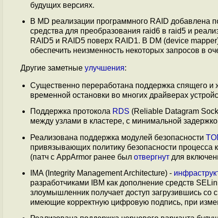
будущих версиях.
В MD реализации программного RAID добавлена п
средства для преобразования raid6 в raid5 и реа
RAID5 и RAID5 поверх RAID1. В DM (device mapper
обеспечить неизменность некоторых запросов в оч
Другие заметные
улучшения
:
Существенно переработана поддержка спящего и ж
временной остановки во многих драйверах устройс
Поддержка протокола
RDS
(Reliable Datagram Sock
между узлами в кластере, с минимальной задержко
Реализована поддержка модулей безопасности
TO
привязывающих политику безопасности процесса к
(патч с AppArmor ранее был
отвергнут
для включени
IMA (Integrity Management Architecture) -
инфраструк
разработчиками IBM как дополнение средств SELin
злоумышленник получает доступ загрузившись со с
имеющие корректную цифровую подпись, при измен