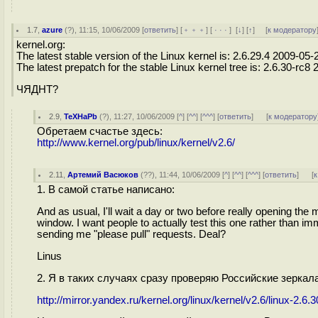
1.7
,
azure
(
?
), 11:15, 10/06/2009 [
ответить
] [
﹢﹢﹢
] [
· · ·
]
[
↓
] [
↑
] [
к модератору
kernel.org:
The latest stable version of the Linux kernel is: 2.6.29.4 2009-05-
The latest prepatch for the stable Linux kernel tree is: 2.6.30-rc8
ЧЯДНТ?
2.9
,
TeXHaPb
(
?
), 11:27, 10/06/2009 [
^
] [
^^
] [
^^^
] [
ответить
]
[
к модератору
Обретаем счастье здесь:
http://www.kernel.org/pub/linux/kernel/v2.6/
2.11
,
Артемий Васюков
(
??
), 11:44, 10/06/2009 [
^
] [
^^
] [
^^^
] [
ответить
]
[
к
1. В самой статье написано:
And as usual, I'll wait a day or two before really opening the
window. I want people to actually test this one rather than im
sending me "please pull" requests. Deal?
Linus
2. Я в таких случаях сразу проверяю Российские зеркала
http://mirror.yandex.ru/kernel.org/linux/kernel/v2.6/linux-2.6.3