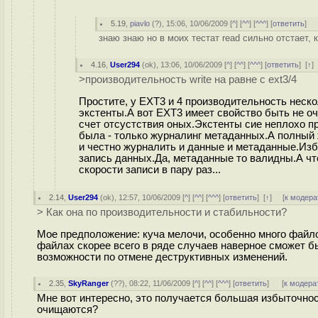
5.19
,
piavlo
(
?
), 15:06, 10/06/2009 [
^
] [
^^
] [
^^^
] [
ответить
]
знаю знаю но в моих тестат read сильно отстает, к п
4.16
,
User294
(
ok
), 13:06, 10/06/2009 [
^
] [
^^
] [
^^^
] [
ответить
]
[
↑
]
>производительность write на равне с ext3/4
Простите, у EXT3 и 4 производительность неск
экстенты.А вот EXT3 имеет свойство быть не о
счет отсустствия оных.Экстенты сие неплохо пр
была - только журналинг метаданных.А полный
и честно журналить и данные и метаданные.Изб
запись данных.Да, метаданные то валидны.А чт
скорости записи в пару раз...
2.14
,
User294
(
ok
), 12:57, 10/06/2009 [
^
] [
^^
] [
^^^
] [
ответить
]
[
↑
] [
к модера
> Как она по производительности и стабильности?
Мое предположение: куча мелочи, особенно много файлов 
файлах скорее всего в ряде случаев наверное сможет 
возможности по отмене деструктивных изменений.
2.35
,
SkyRanger
(
??
), 08:22, 11/06/2009 [
^
] [
^^
] [
^^^
] [
ответить
]
[
к модера
Мне вот интересно, это получается большая избыточнос
очищаются?