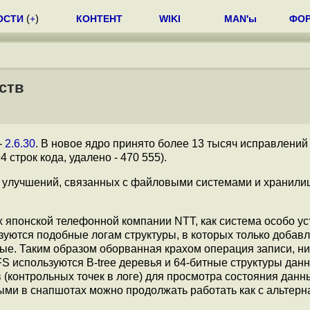
ОСТИ
(
+
)
КОНТЕНТ
WIKI
MAN'ы
ФО
еств
-
2.6.30
. В новое ядро принято более 13 тысяч исправлений
 строк кода, удалено - 470 555).
ых улучшений, связанных с файловыми системами и хранил
х японской телефонной компании NTT, как система особо ус
зуются подобные логам структуры, в которых только добав
ые. Таким образом оборванная крахом операция записи, ни
S используются B-tree деревья и 64-битные структуры данн
контрольных точек в логе) для просмотра состояния данн
ыми в снапшотах можно продолжать работать как с альтерн