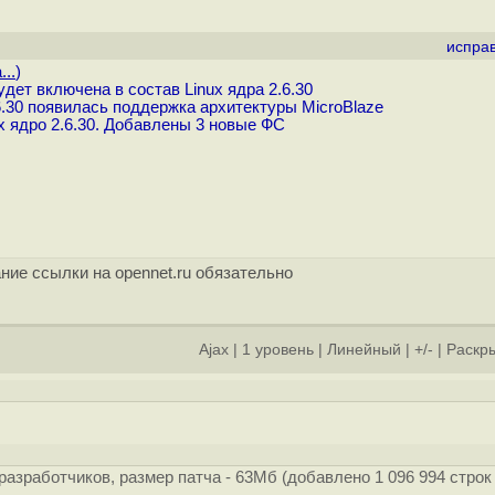
испра
...
)
ет включена в состав Linux ядра 2.6.30
6.30 появилась поддержка архитектуры MicroBlaze
 ядро 2.6.30. Добавлены 3 новые ФС
ние ссылки на opennet.ru обязательно
Ajax
|
1 уровень
|
Линейный
|
+/-
|
Раскры
разработчиков, размер патча - 63Мб (добавлено 1 096 994 строк