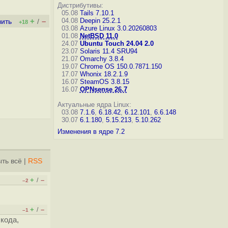
Дистрибутивы:
05.08
Tails 7.10.1
+
–
04.08
Deepin 25.2.1
вить
/
+18
03.08
Azure Linux 3.0.20260803
01.08
NetBSD 11.0
24.07
Ubuntu Touch 24.04 2.0
23.07
Solaris 11.4 SRU94
21.07
Omarchy 3.8.4
19.07
Chrome OS 150.0.7871.150
17.07
Whonix 18.2.1.9
16.07
SteamOS 3.8.15
16.07
OPNsense 26.7
Актуальные ядра Linux:
03.08
7.1.6
,
6.18.42
,
6.12.101
,
6.6.148
30.07
6.1.180
,
5.15.213
,
5.10.262
Изменения в ядре 7.2
ть всё
|
RSS
+
–
/
–2
+
–
/
–1
 кода,