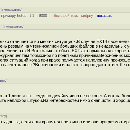
[
к модератору
]
римеру tiotest -t 1 -f 9000 -...
большой текст свёрнут,
показать
 [
к модератору
]
олько отличается во многих ситуациях.В случае EXT4 свое дело
чень резвым на чтении\записи больших файлов в неидеальных у
олечили в ext4.Вот только чтобы в EXT-ах нормальная скорость
 журналинг там тормозной по понятным причинам.Версионник мо
егая ситуаций когда при крахе получается наполовину произош
о насчет данных?Версионники и на этот вопрос дают ответ без 
тору
]
в 1 дире и т.п. - судя по дизайну явно не ее конек.А вот на бо
быть неплохой штукой.Из интересностей имхо снапшоты и хорош
тору
]
ть даных, если логи хранятся постоянно или они при размонтир