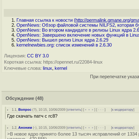
Главная ссылка к новости (
http://permalink.gmane.org/gma
OpenNews: Обзор файловой системы NILFS2, которая буд
OpenNews: Во втором кандидате в релизы Linux ядра 2.
OpenNews: Завершено включение новых функций в Linux
OpenNews: Вышел релиз Linux ядра 2.6.29
kernelnewbies.org: список изменений в 2.6.30
Лицензия:
CC BY 3.0
Короткая ссылка: https://opennet.ru/22084-linux
Ключевые слова:
linux
,
kernel
При перепечатке указа
Обсуждение
(48)
1.1
,
Вопрос
(
?
), 10:15, 10/06/2009 [
ответить
] [
﹢﹢﹢
] [
· · ·
]
[
к модератору
]
Где скачать патч с rc8?
1.2
,
Аноним
(
-
), 10:15, 10/06/2009 [
ответить
] [
﹢﹢﹢
] [
· · ·
]
[
к модератору
]
>В новое ядро принято более 13 тысяч исправлений от 1334 