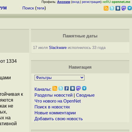
Профиль:
Аноним
(
вход
|
регистрация
)
неRU
opennet.me
РУМ
Поиск
(
теги
)
Памятные даты
17 июля
Slackware
исполнилось 33 года
 от 1334
Навигация
ищами
Каналы:
тойчивая к
Разделы новостей
|
Сводные
ляются
Что нового на OpenNet
как не
Поиск в новостях
ых,
Новые комментарии
ых на
Добавить свою новость
ативной