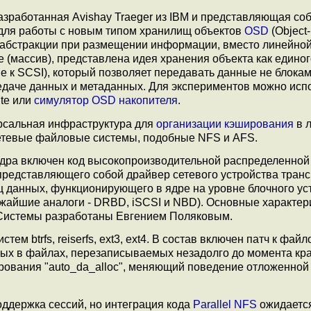
разработанная Avishay Traeger из IBM и представляющая со
для работы с новым типом хранилищ объектов
OSD
(Object
 абстракции при размещении информации, вместо линейно
 (массив), представлена идея хранения объекта как единог
 к SCSI), который позволяет передавать данные не блокам
едаче данных и метаданных. Для экспериментов можно исп
te или
симулятор OSD накопителя
.
версальная инфраструктура для
организации кэширования
в 
етевые файловые системы, подобные NFS и AFS.
 ядра включен код высокопроизводительной распределенной
 представляющего собой драйвер сетевого устройства тран
 данных, функционирующего в ядре на уровне блочного ус
ижайшие аналоги - DRBD, iSCSI и NBD). Основные характер
 Системы разработаны Евгением Поляковым.
 btrfs, reiserfs, ext3, ext4. В состав включен патч к файл
ных в файлах, перезаписываемых незадолго до момента кр
рования "auto_da_alloc", меняющий поведение отложенной
ддержка сессий, но интеграция кода
Parallel NFS
ожидается