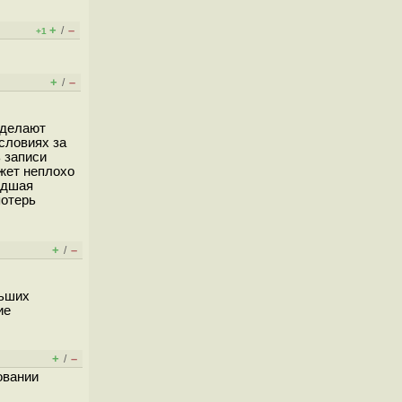
+
–
/
+1
+
–
/
 делают
словиях за
 записи
жет неплохо
едшая
потерь
+
–
/
льших
ие
+
–
/
овании