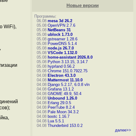
овые
Новые версии
Программы:
06.08
mesa 3d 26.2
05.08
OpenVPN 2.7.6
 WiFi),
05.08
NetBeans 31
05.08
ublock 1.73.0
05.08
gstreamer 1.28.6
05.08
PowerDNS 5.1.4
05.08
node.js 26.7.0
ь
05.08
VSCode 1.132.0
05.08
home-assistant 2026.8.0
05.08
Python 3.13.15, 3.14.7
лизации
05.08
hyprland 0.56.2
05.08
Chrome 151.0.7922.75
04.08
Electron 43.3.0
04.08
Mattermost 11.10.0
04.08
Django 5.2.17, 6.0.8
vln
04.08
Grafana 13.1.2
04.08
GNOME 49.9, 50.4
04.08
Unbound 1.26.0
единений
04.08
Erlang 29.0.5
сов);
04.08
PeerTube 8.2.4
04.08
Pale Moon 34.3.2
04.08
bootc 1.16.7
йка,
04.08
Lua 5.5.1
04.08
Thunderbird 153.0.2
далее>>