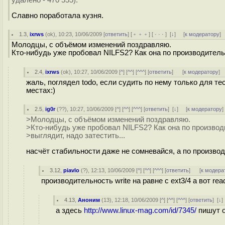
удалено - 470 555).
Славно поработала кузня.
1.3
,
ixrws
(
ok
), 10:23, 10/06/2009 [
ответить
] [
﹢﹢﹢
] [
· · ·
]
[
↓
] [
к модератору
]
Молодцы, с объёмом изменений поздравляю.
Кто-нибудь уже пробовал NILFS2? Как она по производительн
2.4
,
ixrws
(
ok
), 10:27, 10/06/2009 [
^
] [
^^
] [
^^^
] [
ответить
]
[
к модератору
]
жаль, поглядел todo, если судить по нему только для те
местах:)
2.5
,
ig0r
(
??
), 10:27, 10/06/2009 [
^
] [
^^
] [
^^^
] [
ответить
]
[
↓
] [
к модератору
]
>Молодцы, с объёмом изменений поздравляю.
>Кто-нибудь уже пробовал NILFS2? Как она по производ
>выглядит, надо затестить...
насчёт стабильности даже не сомневайся, а по произво
3.12
,
piavlo
(
?
), 12:13, 10/06/2009 [
^
] [
^^
] [
^^^
] [
ответить
]
[
к модера
производительность write на равне с ext3/4 а вот rea
4.13
,
Аноним
(
13
), 12:18, 10/06/2009 [
^
] [
^^
] [
^^^
] [
ответить
]
[
↓
а здесь
http://www.linux-mag.com/id/7345/
пишут 