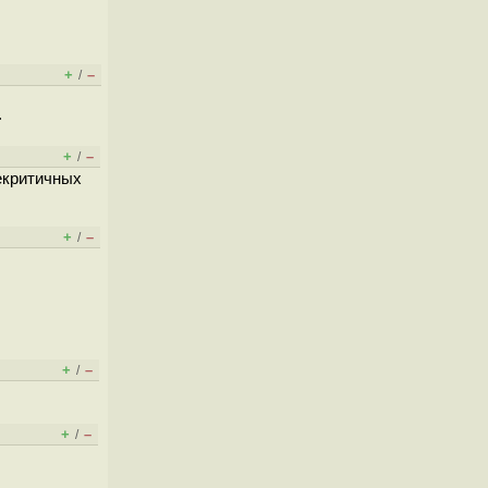
+
–
/
.
+
–
/
некритичных
+
–
/
+
–
/
+
–
/