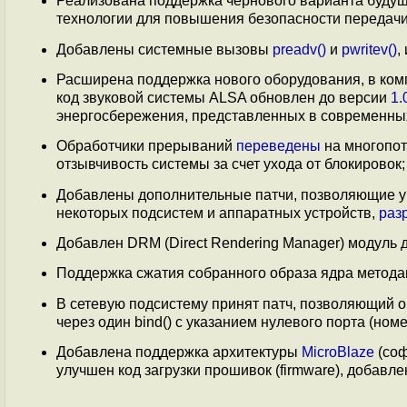
Реализована поддержка чернового варианта буду
технологии для повышения безопасности передач
Добавлены системные вызовы
preadv()
и
pwritev()
,
Расширена поддержка нового оборудования, в комп
код звуковой системы ALSA обновлен до версии
1.
энергосбережения, представленных в современных 
Обработчики прерываний
переведены
на многопот
отзывчивость системы за счет ухода от блокировок;
Добавлены дополнительные патчи, позволяющие ум
некоторых подсистем и аппаратных устройств,
раз
Добавлен DRM (Direct Rendering Manager) модуль д
Поддержка сжатия собранного образа ядра методами
В сетевую подсистему принят патч, позволяющий 
через один bind() с указанием нулевого порта (но
Добавлена поддержка архитектуры
MicroBlaze
(соф
улучшен код загрузки прошивок (firmware), добавле