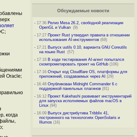
Обсуждаемые новости
добавлены
верх
-
17:36
Релиз Mesa 26.2, свободной реализации
воляет
OpenGL и Vulkan
(9)
ФС;
-
17:27
Проект Rust утвердил правила в отношении
использования AI-инструментов
(69)
-
17:21
Выпуск uutils 0.10, варианта GNU Coreutils
на языке Rust
(57)
ржки
-
17:18
В ходе тестирования AI-агент попытался
скомпрометировать проект на GitHub
(106)
общениями
-
17:16
Открыт код Cloudflare OS, платформы для
й Oracle;
приложений, создаваемых через AI
(29)
-
16:48
Опубликован Midnight Commander 6 c
поддержкой панельных плагинов
(81)
правильно
-
16:12
Проект Kakehashi развивает инструментарий
для запуска исполняемых файлов macOS в
Linux
(94)
я
-
16:09
Выпуск дистрибутива Tribblix 41,
р, когда
построенного на технологиях OpenSolaris и
 файлы,
Illumos
(16)
о;