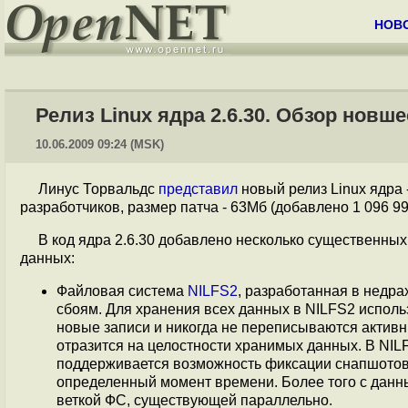
НОВ
Релиз Linux ядра 2.6.30. Обзор новш
10.06.2009 09:24 (MSK)
Линус Торвальдс
представил
новый релиз Linux ядра 
разработчиков, размер патча - 63Мб (добавлено 1 096 994
В код ядра 2.6.30 добавлено несколько существенн
данных:
Файловая система
NILFS2
, разработанная в недра
сбоям. Для хранения всех данных в NILFS2 исполь
новые записи и никогда не переписываются активн
отразится на целостности хранимых данных. В NILF
поддерживается возможность фиксации снапшотов (
определенный момент времени. Более того с данн
веткой ФС, существующей параллельно.