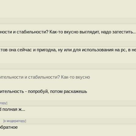
ости и стабильности? Как-то вкусно выглядит, надо затестить..
стов она сейчас и пригодна, ну или для использования на pc, в 
ительности и стабильности? Как-то вкусно
дительность - попробуй, потом раскажешь
тору
]
d полная ж...
] [
к модератору
]
обратное