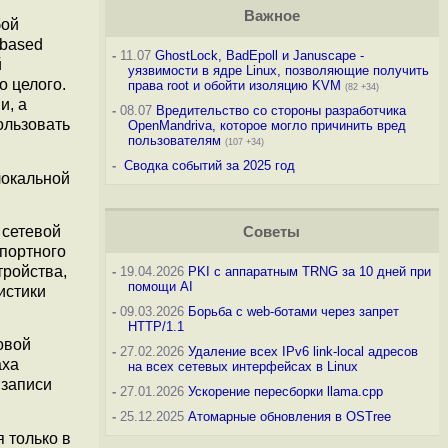
Важное
бой
-based
-
11.07
GhostLock, BadEpoll и Januscape -
й
уязвимости в ядре Linux, позволяющие получить
о целого.
права root и обойти изоляцию KVM
(82 +34)
и, а
-
08.07
Вредительство со стороны разработчика
ользовать
OpenMandriva, которое могло причинить вред
пользователям
(107 +34)
-
Сводка событий за 2025 год
локальной
 сетевой
Советы
спортного
тройства,
-
19.04.2026
PKI с аппаратным TRNG за 10 дней при
помощи AI
истики
-
09.03.2026
Борьба с web-ботами через запрет
HTTP/1.1
овой
-
27.02.2026
Удаление всех IPv6 link-local адресов
аха
на всех сетевых интерфейсах в Linux
 записи
-
27.01.2026
Ускорение пересборки llama.cpp
-
25.12.2025
Атомарные обновления в OSTree
 только в