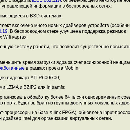
щего стандарта
IEEE 802.11w
, определяющего некоторые н
и управляющей информации в беспроводных сетях;
 имеющиеся в BSD-системах;
лект включено много новых драйверов устройств (особенно
0.19
. В беспроводном стеке улучшена поддержка режимов
Wifi картах;
очную систему работы, что позволит существенно повысит
еньшить время загрузки ядра за счет асинхронной инициа
работанные
в рамках проекта Moblin.
ля видеокарт ATI R600/700;
 LZMA и BZIP2 для initramfs;
организовать обработку более 64 тысяч одновременных со
мер порта будет выбран из группы доступных локальных адре
т-процессоры на базе Xilinx FPGA), обновлена input-просло
н драйвер intel для организации виртуальных сетей.