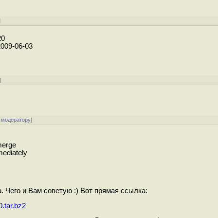
]
20
 2009-06-03
]
 модератору
]
 merge
mediately
. Чего и Вам советую :) Вот прямая ссылка:
0.tar.bz2