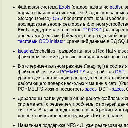
Файловая система
Exofs
(старое название
osdfs
), 
вариант файловой системы ext2, адаптированный 
Storage Device).
OSD
представляет новый уровень
последовательности секторов в блочном устройстве
Exofs поддерживает протокол
T10 OSD
(расширение
объектами (целыми файлами), при раздельной пер
тестовый OSD Initiator
, хранящий данные в БД SQLi
fscache
/cachefiles - разработанная в Red Hat уни
файловой системе данных, передаваемых через с
В экспериментальном режиме ("staging") в состав
файловой системы
POHMELFS
и устройства
DST
,
уровня для организации распределенных хранилищ
работающего поверх нескольких машин в сети (бл
POHMELFS можно посмотреть
здесь
, DST -
здесь
.
Добавлены патчи улучшающие работу файловых систем
системе ext4 с решением проблемы с потерей дан
системы. В патче представлен новый режим монти
данных при выполнении функций close и rename;
Начальная поддержка NFS 4.1, уже реализована по