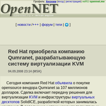
Профиль:
Аноним
(
вход
|
регистрация
)
неRU
opennet.me
[
новости
/
+++
|
форум
|
теги
|
]
Red Hat приобрела компанию
Qumranet, разрабатывающую
систему виртуализации KVM
04.09.2008 23:14 (MSK)
Сегодня компания Red Hat
объявила
о покупке
opensource вендора Qumranet за 107 миллионов
долларов. Сделка включает передачу решения для
виртуализации
KVM
и инфраструктуры
виртуальных
десктопов
SolidICE, разработкой которых занималась