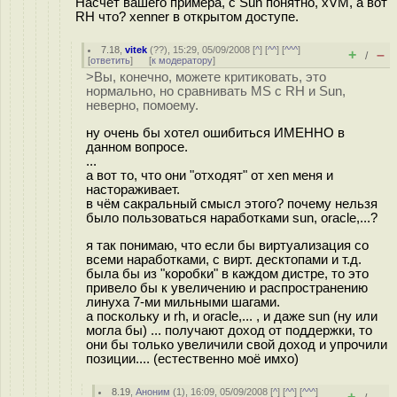
Насчет вашего примера, с Sun понятно, xVM, а вот
RH что? xenner в открытом доступе.
7.18
,
vitek
(
??
), 15:29, 05/09/2008 [
^
] [
^^
] [
^^^
]
+
–
/
[
ответить
]
[
к модератору
]
>Вы, конечно, можете критиковать, это
нормально, но сравнивать MS с RH и Sun,
неверно, помоему.
ну очень бы хотел ошибиться ИМЕННО в
данном вопросе.
...
а вот то, что они "отходят" от xen меня и
настораживает.
в чём сакральный смысл этого? почему нельзя
было пользоваться наработками sun, oracle,...?
я так понимаю, что если бы виртуализация со
всеми наработками, с вирт. десктопами и т.д.
была бы из "коробки" в каждом дистре, то это
привело бы к увеличению и распространению
линуха 7-ми мильными шагами.
а поскольку и rh, и oracle,... , и даже sun (ну или
могла бы) ... получают доход от поддержки, то
они бы только увеличили свой доход и упрочили
позиции.... (естественно моё имхо)
8.19
,
Аноним
(
1
), 16:09, 05/09/2008 [
^
] [
^^
] [
^^^
]
+
–