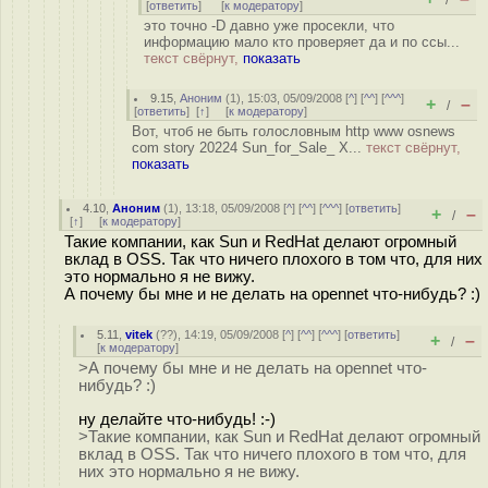
/
[
ответить
]
[
к модератору
]
это точно -D давно уже просекли, что
информацию мало кто проверяет да и по ссы...
текст свёрнут,
показать
9.15
,
Аноним
(
1
), 15:03, 05/09/2008 [
^
] [
^^
] [
^^^
]
+
–
/
[
ответить
]
[
↑
] [
к модератору
]
Вот, чтоб не быть голословным http www osnews
com story 20224 Sun_for_Sale_ Х...
текст свёрнут,
показать
4.10
,
Аноним
(
1
), 13:18, 05/09/2008 [
^
] [
^^
] [
^^^
] [
ответить
]
+
–
/
[
↑
] [
к модератору
]
Такие компании, как Sun и RedHat делают огромный
вклад в OSS. Так что ничего плохого в том что, для них
это нормально я не вижу.
А почему бы мне и не делать на opennet что-нибудь? :)
5.11
,
vitek
(
??
), 14:19, 05/09/2008 [
^
] [
^^
] [
^^^
] [
ответить
]
+
–
/
[
к модератору
]
>А почему бы мне и не делать на opennet что-
нибудь? :)
ну делайте что-нибудь! :-)
>Такие компании, как Sun и RedHat делают огромный
вклад в OSS. Так что ничего плохого в том что, для
них это нормально я не вижу.