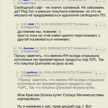
4.4
,
MiG
(
?
), 02:58, 05/09/2008 [
^
] [
^^
] [
^^^
] [
ответить
]
[
↓
]
+
–
/
[
к модератору
]
Свободный софт - не значит халявный. Не забываем,
да? Ред Хат и раньше покупала компании, но это не
мешало её придерживаться идеологии свободного ПО.
5.12
,
vitek
(
??
), 14:20, 05/09/2008 [
^
] [
^^
] [
^^^
] [
ответить
]
+
–
/
[
к модератору
]
да помним мы, помним! :-)
просто пока на этой койке одеяло перетягивают, с
другой посмеиваться начинают.
4.5
,
Аноним
(
1
), 03:35, 05/09/2008 [
^
] [
^^
] [
^^^
] [
ответить
]
[
↓
]
+
–
/
[
↑
] [
к модератору
]
Прошу заметить, что именно RH всегда открывала
купленные ею проприетарные продукты под GPL. Так
что покупка Qumranet на руку всем.
5.6
,
pavlinux
(
ok
), 04:00, 05/09/2008 [
^
] [
^^
] [
^^^
] [
ответить
]
+
–
/
[
к модератору
]
>Прошу заметить, что именно RH всегда открывала
купленные ею проприетарные продукты под
>GPL. Так что покупка Qumranet на руку всем.
Мож Красная Шляпа купит Солнце Мелкиесистемы
корпарэйшон.
Ну и названия у них, прям децкий сад :) Вот