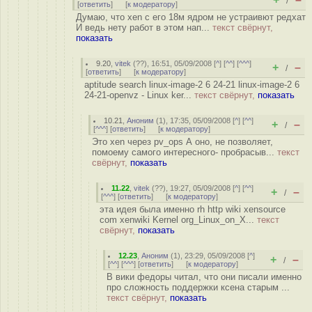
/
[
ответить
]
[
к модератору
]
Думаю, что xen с его 18м ядром не устраивют редхат
И ведь нету работ в этом нап...
текст свёрнут,
показать
9.20
,
vitek
(
??
), 16:51, 05/09/2008 [
^
] [
^^
] [
^^^
]
+
–
/
[
ответить
]
[
к модератору
]
aptitude search linux-image-2 6 24-21 linux-image-2 6
24-21-openvz - Linux ker...
текст свёрнут,
показать
10.21
,
Аноним
(
1
), 17:35, 05/09/2008 [
^
] [
^^
]
+
–
/
[
^^^
] [
ответить
]
[
к модератору
]
Это xen через pv_ops А оно, не позволяет,
помоему самого интересного- пробрасыв...
текст
свёрнут,
показать
11.22
,
vitek
(
??
), 19:27, 05/09/2008 [
^
] [
^^
]
+
–
/
[
^^^
] [
ответить
]
[
к модератору
]
эта идея была именно rh http wiki xensource
com xenwiki Kernel org_Linux_on_X...
текст
свёрнут,
показать
12.23
,
Аноним
(
1
), 23:29, 05/09/2008 [
^
]
+
–
/
[
^^
] [
^^^
] [
ответить
]
[
к модератору
]
В вики федоры читал, что они писали именно
про сложность поддержки ксена старым ...
текст свёрнут,
показать