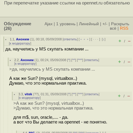
При перепечатке указание ссылки на opennet.ru обязательно
Обсуждение
Ajax
|
1 уровень
|
Линейный
|
+/-
|
Раскрыть
(26)
всё
|
RSS
1.1
,
Аноним
(
1
), 00:18, 05/09/2008 [
ответить
] [
﹢﹢﹢
] [
· · ·
]
[
↓
]
+
–
/
[
к модератору
]
да, научились у MS скупать компании ...
2.2
,
Аноним
(
1
), 00:24, 05/09/2008 [
^
] [
^^
] [
^^^
] [
ответить
]
+
–
/
[
к модератору
]
>да, научились у MS скупать компании ...
А как же Sun? (mysql, virtualbox..)
Думаю, что это нормальная практика.
3.3
,
vitek
(
??
), 01:31, 05/09/2008 [
^
] [
^^
] [
^^^
] [
ответить
]
+
–
/
[
к модератору
]
>А как же Sun? (mysql, virtualbox..)
>Думаю, что это нормальная практика.
для m$, sun, oracle,.... - да.
а вот что Вы делаете на opennet - не понятно.