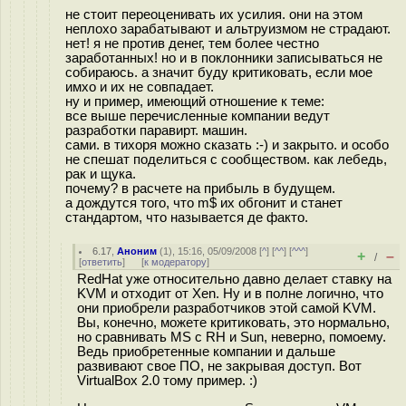
не стоит переоценивать их усилия. они на этом
неплохо зарабатывают и альтруизмом не страдают.
нет! я не против денег, тем более честно
заработанных! но и в поклонники записываться не
собираюсь. а значит буду критиковать, если мое
имхо и их не совпадает.
ну и пример, имеющий отношение к теме:
все выше перечисленные компании ведут
разработки паравирт. машин.
сами. в тихоря можно сказать :-) и закрыто. и особо
не спешат поделиться с сообществом. как лебедь,
рак и щука.
почему? в расчете на прибыль в будущем.
а дождутся того, что m$ их обгонит и станет
стандартом, что называется де факто.
6.17
,
Аноним
(
1
), 15:16, 05/09/2008 [
^
] [
^^
] [
^^^
]
+
–
/
[
ответить
]
[
к модератору
]
RedHat уже относительно давно делает ставку на
KVM и отходит от Xen. Ну и в полне логично, что
они приобрели разработчиков этой самой KVM.
Вы, конечно, можете критиковать, это нормально,
но сравнивать MS с RH и Sun, неверно, помоему.
Ведь приобретенные компании и дальше
развивают свое ПО, не закрывая доступ. Вот
VirtualBox 2.0 тому пример. :)