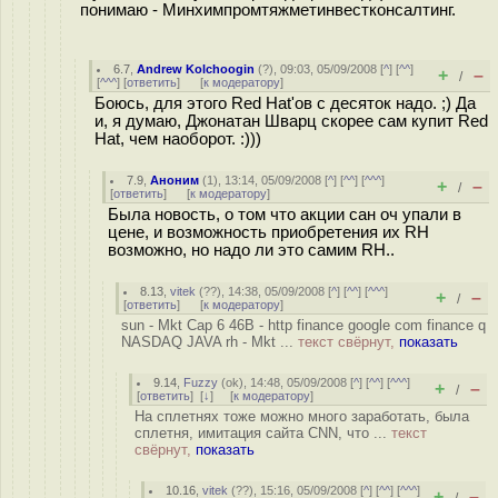
понимаю - Минхимпромтяжметинвестконсалтинг.
6.7
,
Andrew Kolchoogin
(
?
), 09:03, 05/09/2008 [
^
] [
^^
]
+
–
/
[
^^^
] [
ответить
]
[
к модератору
]
Боюсь, для этого Red Hat'ов с десяток надо. ;) Да
и, я думаю, Джонатан Шварц скорее сам купит Red
Hat, чем наоборот. :)))
7.9
,
Аноним
(
1
), 13:14, 05/09/2008 [
^
] [
^^
] [
^^^
]
+
–
/
[
ответить
]
[
к модератору
]
Была новость, о том что акции сан оч упали в
цене, и возможность приобретения их RH
возможно, но надо ли это самим RH..
8.13
,
vitek
(
??
), 14:38, 05/09/2008 [
^
] [
^^
] [
^^^
]
+
–
/
[
ответить
]
[
к модератору
]
sun - Mkt Cap 6 46B - http finance google com finance q
NASDAQ JAVA rh - Mkt ...
текст свёрнут,
показать
9.14
,
Fuzzy
(
ok
), 14:48, 05/09/2008 [
^
] [
^^
] [
^^^
]
+
–
/
[
ответить
]
[
↓
] [
к модератору
]
На сплетнях тоже можно много заработать, была
сплетня, имитация сайта CNN, что ...
текст
свёрнут,
показать
10.16
,
vitek
(
??
), 15:16, 05/09/2008 [
^
] [
^^
] [
^^^
]
+
–