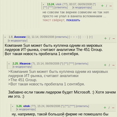
13.24
,
vitek
(
??
), 00:07, 06/09/2008 [
^
]
+
–
/
[
^^
] [
^^^
] [
ответить
]
[
к модератору
]
не совсем так вернее совмсем не так xen
просто не упал в ванила вспоминаем ...
текст свёрнут,
показать
1.8
,
Аноним
(
1
), 11:14, 05/09/2008 [
ответить
] [
﹢﹢﹢
] [
· · ·
]
[
↑
]
+
–
/
[
к модератору
]
Компания Sun может быть куплена одним из мировых
лидеров ИТ-рынка, считают аналитики The 451 Group.
Вот такая новость пробегала 1 сентября.
2.25
,
Иванов
(
?
), 15:14, 06/09/2008 [
^
] [
^^
] [
^^^
] [
ответить
]
+
–
/
[
к модератору
]
>Компания Sun может быть куплена одним из мировых
лидеров ИТ-рынка, считают аналитики
>The 451 Group.
>Вот такая новость пробегала 1 сентября.
Забавно если таким лидером будет Microsoft. :) Хотя зачем
им это. :)
3.26
,
vitek
(
??
), 15:24, 06/09/2008 [
^
] [
^^
] [
^^^
] [
ответить
]
+
–
/
[
к модератору
]
ну, например, такой большой фирме не помешало бы