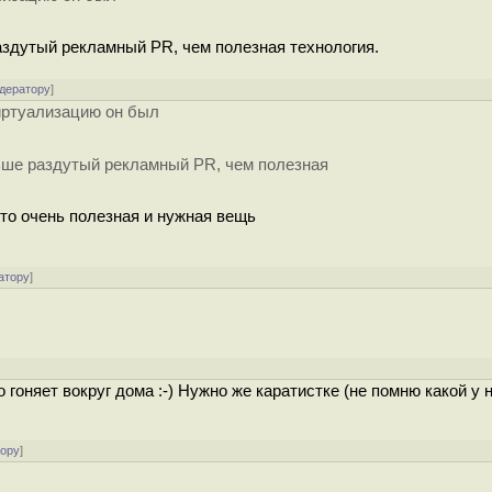
аздутый рекламный PR, чем полезная технология.
одератору
]
виртуализацию он был
ьше раздутый рекламный PR, чем полезная
то очень полезная и нужная вещь
атору
]
 гоняет вокруг дома :-) Нужно же каратистке (не помню какой у 
тору
]