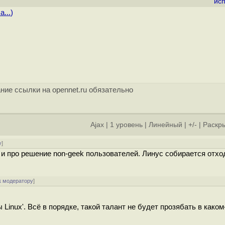
ис
a...
)
ние ссылки на opennet.ru обязательно
Ajax
|
1 уровень
|
Линейный
|
+/-
|
Раскры
у
]
 про решение non-geek пользователей. Линус собирается отхо
к модератору
]
 Linux'. Всё в порядке, такой талант не будет прозябать в каком