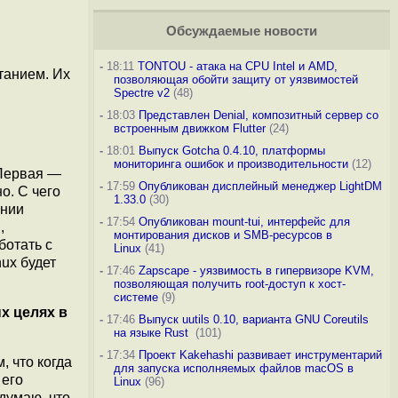
Обсуждаемые новости
-
18:11
TONTOU - атака на CPU Intel и AMD,
танием. Их
позволяющая обойти защиту от уязвимостей
Spectre v2
(48)
-
18:03
Представлен Denial, композитный сервер со
встроенным движком Flutter
(24)
-
18:01
Выпуск Gotcha 0.4.10, платформы
мониторинга ошибок и производительности
(12)
 Первая —
-
17:59
Опубликован дисплейный менеджер LightDM
о. С чего
1.33.0
(30)
ании
-
17:54
Опубликован mount-tui, интерфейс для
,
монтирования дисков и SMB-ресурсов в
ботать с
Linux
(41)
nux будет
-
17:46
Zapscape - уязвимость в гипервизоре KVM,
позволяющая получить root-доступ к хост-
системе
(9)
х целях в
-
17:46
Выпуск uutils 0.10, варианта GNU Coreutils
на языке Rust
(101)
-
17:34
Проект Kakehashi развивает инструментарий
, что когда
для запуска исполняемых файлов macOS в
 его
Linux
(96)
думаю, что