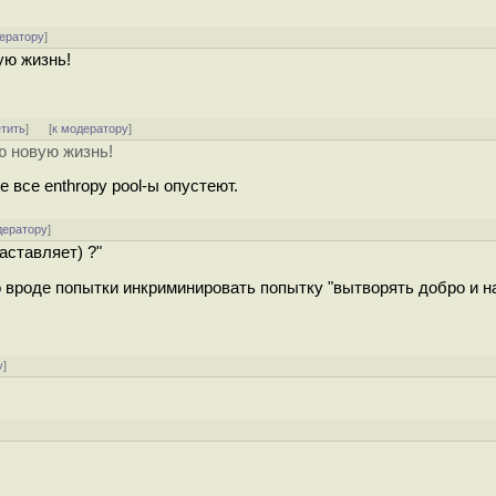
ератору
]
ую жизнь!
етить
]
[
к модератору
]
ю новую жизнь!
е все enthropy pool-ы опустеют.
дератору
]
аставляет) ?"
то вроде попытки инкриминировать попытку "вытворять добро и 
у
]