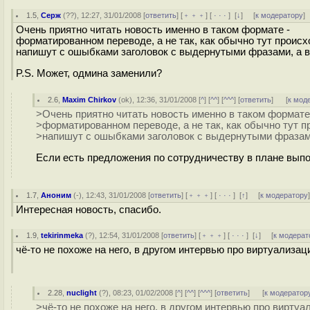
1.5
,
Серж
(
??
), 12:27, 31/01/2008 [
ответить
] [
﹢﹢﹢
] [
· · ·
]
[
↓
] [
к модератору
]
Очень приятно читать новость именно в таком формате -
форматированном переводе, а не так, как обычно тут происх
напишут с ошыбками заголовок с выдернутыми фразами, а в
P.S. Может, одмина заменили?
2.6
,
Maxim Chirkov
(
ok
), 12:36, 31/01/2008 [
^
] [
^^
] [
^^^
] [
ответить
]
[
к мод
>Очень приятно читать новость именно в таком формате
>форматированном переводе, а не так, как обычно тут п
>напишут с ошыбками заголовок с выдернутыми фразами
Если есть предложения по сотрудничеству в плане выпо
1.7
,
Аноним
(
-
), 12:43, 31/01/2008 [
ответить
] [
﹢﹢﹢
] [
· · ·
]
[
↑
] [
к модератору
Интересная новость, спасибо.
1.9
,
tekirinmeka
(
?
), 12:54, 31/01/2008 [
ответить
] [
﹢﹢﹢
] [
· · ·
]
[
↓
] [
к модерат
чё-то не похоже на него, в другом интервью про виртуализац
2.28
,
nuclight
(
?
), 08:23, 01/02/2008 [
^
] [
^^
] [
^^^
] [
ответить
]
[
к модератор
>чё-то не похоже на него, в другом интервью про вирту