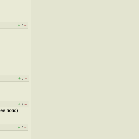
+
–
/
+
–
/
+
–
/
нее пояс)
+
–
/