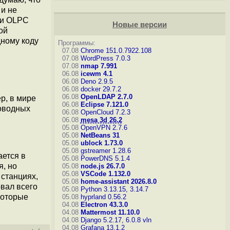
 и не
ки OLPC
Новые версии
ой
дному коду
Программы:
07.08
Chrome 151.0.7922.108
07.08
WordPress 7.0.3
07.08
nmap 7.991
06.08
icewm 4.1
06.08
Deno 2.9.5
06.08
docker 29.7.2
06.08
OpenLDAP 2.7.0
р, в мире
06.08
Eclipse 7.121.0
роводных
06.08
OpenCloud 7.2.3
06.08
mesa 3d 26.2
05.08
OpenVPN 2.7.6
05.08
NetBeans 31
05.08
ublock 1.73.0
05.08
gstreamer 1.28.6
ается в
05.08
PowerDNS 5.1.4
я, но
05.08
node.js 26.7.0
05.08
VSCode 1.132.0
 станциях,
05.08
home-assistant 2026.8.0
овал всего
05.08
Python 3.13.15, 3.14.7
которые
05.08
hyprland 0.56.2
04.08
Electron 43.3.0
04.08
Mattermost 11.10.0
04.08
Django 5.2.17, 6.0.8
vln
04.08
Grafana 13.1.2