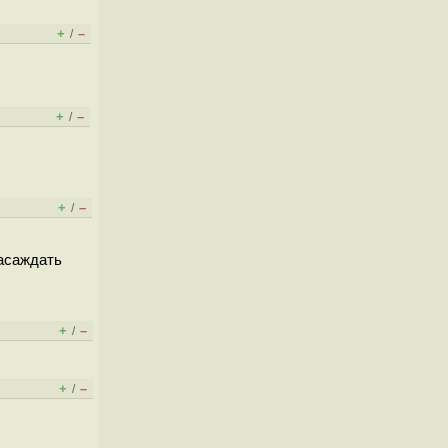
+
–
/
+
–
/
+
–
/
насаждать
+
–
/
+
–
/