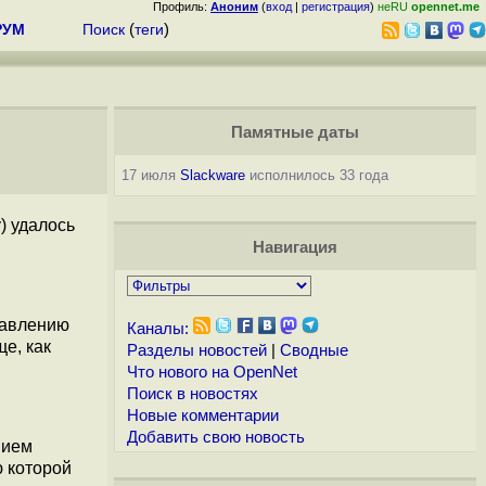
Профиль:
Аноним
(
вход
|
регистрация
)
неRU
opennet.me
РУМ
Поиск
(
теги
)
Памятные даты
17 июля
Slackware
исполнилось 33 года
) удалось
Навигация
равлению
Каналы:
е, как
Разделы новостей
|
Сводные
Что нового на OpenNet
Поиск в новостях
Новые комментарии
Добавить свою новость
нием
ю которой