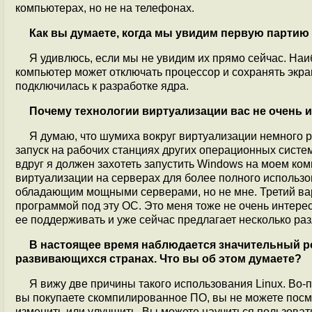
компьютерах, но не на телефонах.
Как вы думаете, когда мы увидим первую партию 
Я удивлюсь, если мы не увидим их прямо сейчас. На
компьютер может отключать процессор и сохранять экра
подключилась к разработке ядра.
Почему технологии виртуализации вас не очень 
Я думаю, что шумиха вокруг виртуализации немного 
запуск на рабочих станциях других операционных систе
вдруг я должен захотеть запустить Windows на моем ко
виртуализации на серверах для более полного использо
обладающим мощными серверами, но не мне. Третий вар
программой под эту ОС. Это меня тоже не очень интересу
ее поддерживать и уже сейчас предлагает несколько ра
В настоящее время наблюдается значительный ро
развивающихся странах. Что вы об этом думаете?
Я вижу две причины такого использования Linux. Во-пе
вы покупаете скомпилированное ПО, вы не можете посмот
изменить или улучшить. Вы можете научиться пользовать