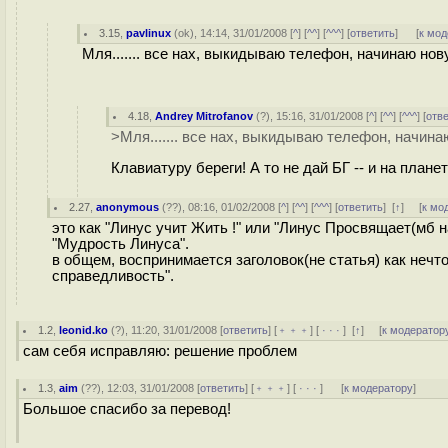
3.15
,
pavlinux
(
ok
), 14:14, 31/01/2008 [
^
] [
^^
] [
^^^
] [
ответить
]
[
к мод
Мля....... все нах, выкидываю телефон, начинаю нов
4.18
,
Andrey Mitrofanov
(
?
), 15:16, 31/01/2008 [
^
] [
^^
] [
^^^
] [
отв
>Мля....... все нах, выкидываю телефон, начина
Клавиатуру береги! А то не дай БГ -- и на планет
2.27
,
anonymous
(
??
), 08:16, 01/02/2008 [
^
] [
^^
] [
^^^
] [
ответить
]
[
↑
] [
к мо
это как "Линус учит Жить !" или "Линус Просвящает(мб н
"Мудрость Линуса".
в общем, воспринимается заголовок(не статья) как неч
справедливость".
1.2
,
leonid.ko
(
?
), 11:20, 31/01/2008 [
ответить
] [
﹢﹢﹢
] [
· · ·
]
[
↑
] [
к модератор
сам себя исправляю: решение проблем
1.3
,
aim
(
??
), 12:03, 31/01/2008 [
ответить
] [
﹢﹢﹢
] [
· · ·
]
[
к модератору
]
Большое спасибо за перевод!