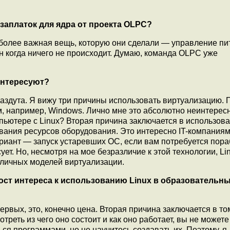
заплаток для ядра от проекта OLPC?
иболее важная вещь, которую они сделали — управление пи
н когда ничего не происходит. Думаю, команда OLPC уже
интересуют?
раздута. Я вижу три причины использовать виртуализацию.
м, например, Windows. Лично мне это абсолютно неинтересн
мпьютере с Linux? Вторая причина заключается в использов
вания ресурсов оборудования. Это интересно IT-компаниям
иант — запуск устаревших ОС, если вам потребуется пора
ет. Но, несмотря на мое безразличие к этой технологии, Li
зличных моделей виртуализации.
ст интереса к использованию Linux в образовательны
рвых, это, конечно цена. Вторая причина заключается в том
реть из чего оно состоит и как оно работает, вы не можете
ся программами, но не научитесь создавать их. Поэтому, я 