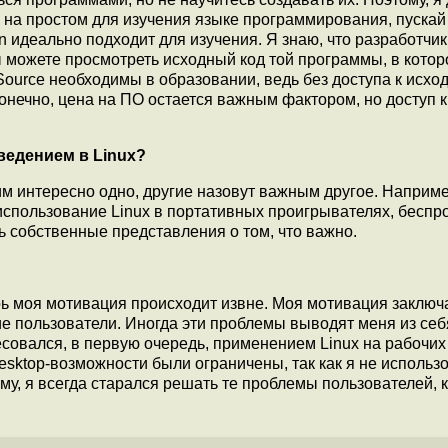
 на простом для изучения языке программирования, пускай
 идеально подходит для изучения. Я знаю, что разработчи
ы можете просмотреть исходный код той программы, в котор
 Source необходимы в образовании, ведь без доступа к исхо
онечно, цена на ПО остается важным фактором, но доступ к
ведением в Linux?
ним интересно одно, другие назовут важным другое. Наприме
спользование Linux в портативных проигрывателях, бесп
ь собственные представления о том, что важно.
ерь моя мотивация происходит извне. Моя мотивация заключ
е пользователи. Иногда эти проблемы выводят меня из себ
совался, в первую очередь, применением Linux на рабочих
esktop-возможности были ограничены, так как я не использ
ому, я всегда старался решать те проблемы пользователей, 