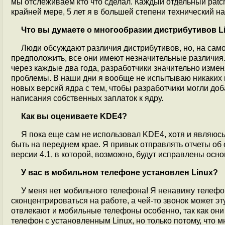
мы отслеживаем кто что сделал. Каждый отдельный patch
крайней мере, 5 лет я в большей степени технический н
Что вы думаете о многообразии дистрибутивов L
Люди обсуждают различия дистрибутивов, но, на само
предположить, все они имеют незначительные различия.
через каждые два года, разработчики значительно изме
проблемы. В наши дни я вообще не испытываю никаких 
новых версий ядра с тем, чтобы разработчики могли до
написания собственных заплаток к ядру.
Как вы оцениваете KDE4?
Я пока еще сам не использовал KDE4, хотя и являюсь 
быть на переднем крае. Я привык отправлять отчеты об
версии 4.1, в которой, возможно, будут исправлены ос
У вас в мобильном телефоне установлен Linux?
У меня нет мобильного телефона! Я ненавижу телефо
сконцентрироваться на работе, а чей-то звонок может э
отвлекают и мобильные телефоны особенно, так как они
телефон с установленным Linux, но только потому, что м