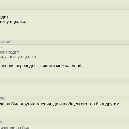
одит:
низу сцылко.
ератору
]
 -
роисходит:
, а внизу сцылко.
лнения переводов - пишите мне на email.
]
ору
]
ию он был другого мнения, да и в общем его тон был другим.
у
]
ализацию он был