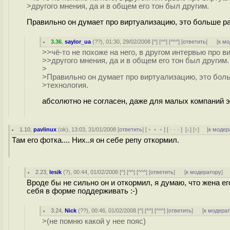
>другого мнения, да и в общем его тон был другим.
Правильно он думает про виртуализацию, это больше р
3.36
,
saylor_ua
(
??
), 01:30, 29/02/2008 [
^
] [
^^
] [
^^^
] [
ответить
]
[
к м
>>чё-то не похоже на него, в другом интервью про 
>>другого мнения, да и в общем его тон был другим.
>
>Правильно он думает про виртуализацию, это бол
>технология.
абсолютно не согласен, даже для малых компаний э
1.10
,
pavlinux
(
ok
), 13:03, 31/01/2008 [
ответить
] [
﹢﹢﹢
] [
· · ·
]
[
↓
] [
↑
] [
к модер
Там его фотка.... Них..я он себе репу откормил.
2.23
,
lesik
(
?
), 00:44, 01/02/2008 [
^
] [
^^
] [
^^^
] [
ответить
]
[
к модератору
]
Вроде бы не сильно он и откормил, я думаю, что жена его
себя в форме поддерживать :-)
3.24
,
Nick
(
??
), 00:46, 01/02/2008 [
^
] [
^^
] [
^^^
] [
ответить
]
[
к модера
>(не помню какой у нее пояс)