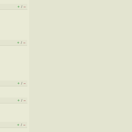
+
–
/
+
–
/
+
–
/
+
–
/
+
–
/