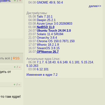
+
–
править
/
04.08
GNOME 49.9, 50.4
далее>>
Дистрибутивы:
05.08
Tails 7.10.1
04.08
Deepin 25.2.1
03.08
Azure Linux 3.0.20260803
01.08
NetBSD 11.0
24.07
Ubuntu Touch 24.04 2.0
23.07
Solaris 11.4 SRU94
21.07
Omarchy 3.8.4
19.07
Chrome OS 150.0.7871.150
17.07
Whonix 18.2.1.9
16.07
SteamOS 3.8.15
16.07
OPNsense 26.7
ть всё
|
RSS
Актуальные ядра Linux:
06.08
7.1.7
,
6.18.43
,
6.6.149
,
6.1.181
,
5.15.214
,
5.10.263
+
–
/
03.08
6.12.101
дить от
Изменения в ядре 7.2
+
–
/
-то там ядре!