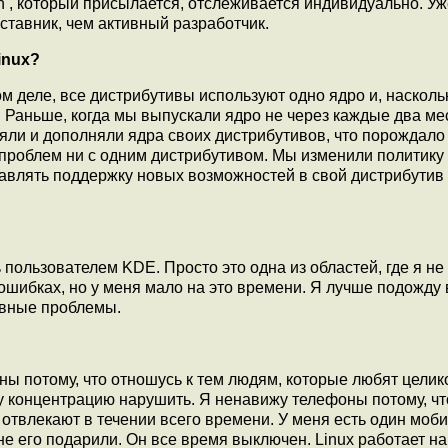
 , который присылается, отслеживается индивидуально. Уж
аставник, чем активный разработчик.
inux?
м деле, все дистрибутивы используют одно ядро и, насколь
 Раньше, когда мы выпускали ядро не через каждые два ме
няли и дополняли ядра своих дистрибутивов, что порождал
проблем ни с одним дистрибутивом. Мы изменили политику
бавлять поддержку новых возможностей в свой дистрибутив
пользователем KDE. Просто это одна из областей, где я не
 ошибках, но у меня мало на это времени. Я лучше подожду
новные проблемы.
ны потому, что отношусь к тем людям, которые любят целик
ту концентрацию нарушить. Я ненавижу телефоны потому, чт
 отвлекают в течении всего времени. У меня есть один моб
не его подарили. Он все время выключен. Linux работает на