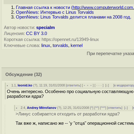
Главная ссылка к новости (
http://www.computerworld.com.
OpenNews: Интервью с Linus Torvalds
OpenNews: Linus Torvalds делится планами на 2008 год.
Автор новости:
specialm
Лицензия:
CC BY 3.0
Короткая ссылка: https://opennet.ru/13949-linux
Ключевые слова:
linux
,
torvalds
,
kernel
При перепечатке указа
Обсуждение
(32)
1.1
,
leonid.ko
(
?
), 11:19, 31/01/2008 [
ответить
] [
﹢﹢﹢
] [
· · ·
]
[
↓
] [
к модератор
Очень интересно. Особенно про социальную составляющую и
разработки ядра?
2.4
,
Andrey Mitrofanov
(
?
), 12:25, 31/01/2008 [
^
] [
^^
] [
^^^
] [
ответить
]
[
↓
] [
>Линус собирается отходить от разработки ядра?
Так вже ж, написано же -- 'у "отца" операционной системы