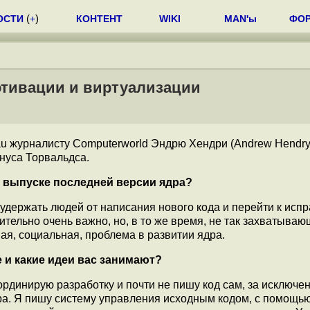
ОСТИ
(
+
)
КОНТЕНТ
WIKI
MAN'ы
ФО
отивации и виртуализации
au журналисту Computerworld Эндрю Хендри (Andrew Hendry
нуса Торвальдса.
 выпуске последней версии ядра?
 удержать людей от написания нового кода и перейти к исп
тельно очень важно, но, в то же время, не так захватывающ
ная, социальная, проблема в развитии ядра.
и какие идеи вас занимают?
оординирую разработку и почти не пишу код сам, за исключе
дра. Я пишу систему управления исходным кодом, с помощь