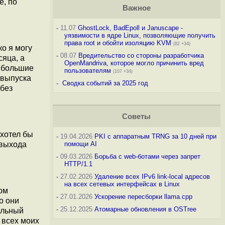
е, по
Важное
-
11.07
GhostLock, BadEpoll и Januscape -
уязвимости в ядре Linux, позволяющие получить
права root и обойти изоляцию KVM
(82 +34)
ко я могу
-
08.07
Вредительство со стороны разработчика
сяца, а
OpenMandriva, которое могло причинить вред
о большие
пользователям
(107 +34)
 выпуска
-
Сводка событий за 2025 год
 без
Советы
 хотел бы
-
19.04.2026
PKI с аппаратным TRNG за 10 дней при
 выхода
помощи AI
-
09.03.2026
Борьба с web-ботами через запрет
HTTP/1.1
-
27.02.2026
Удаление всех IPv6 link-local адресов
на всех сетевых интерфейсах в Linux
ом
-
27.01.2026
Ускорение пересборки llama.cpp
о они
-
25.12.2025
Атомарные обновления в OSTree
ильный
 всех моих