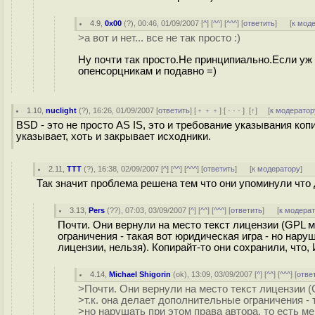
4.9
,
0x00
(
?
), 00:46, 01/09/2007 [
^
] [
^^
] [
^^^
] [
ответить
]
[
к мод
>а вот и нет... все не так просто :)
Ну почти так просто.Не принципиально.Если уж
опенсорцникам и подавно =)
1.10
,
nuclight
(
?
), 16:26, 01/09/2007 [
ответить
] [
﹢﹢﹢
] [
· · ·
]
[
↑
] [
к модератор
BSD - это не просто AS IS, это и требование указывания коп
указывает, хоть и закрывает исходники.
2.11
,
ТТТ
(
?
), 16:38, 02/09/2007 [
^
] [
^^
] [
^^^
] [
ответить
]
[
к модератору
]
Так значит проблема решена тем что они упоминули что
3.13
,
Pers
(
??
), 07:03, 03/09/2007 [
^
] [
^^
] [
^^^
] [
ответить
]
[
к модера
Почти. Они вернули на место текст лицензии (GPL 
ограничения - такая вот юридическая игра - но нару
лицензии, нельзя). Копирайт-то они сохранили, чт
4.14
,
Michael Shigorin
(
ok
), 13:09, 03/09/2007 [
^
] [
^^
] [
^^^
] [
отве
>Почти. Они вернули на место текст лицензии 
>т.к. она делает дополнительные ограничения - 
>но нарушать при этом права автора, то есть м