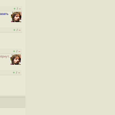
+
–
/
азать
+
–
/
+
–
/
ёрнут,
+
–
/