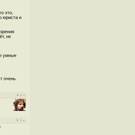
о это,
о юриста и
 зрения
т, не
М
ие умные
т очень
+
–
/
+
–
/
ь