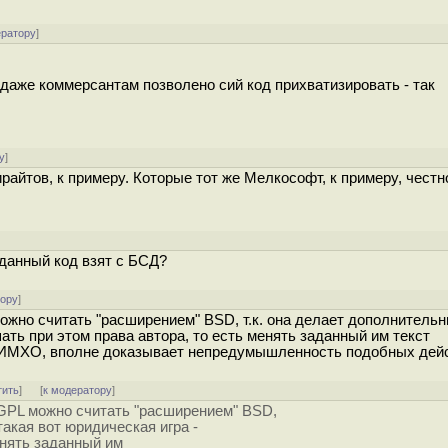
ератору
]
 даже коммерсантам позволено сий код прихватизировать - так
у
]
ирайтов, к примеру. Которые тот же Мелкософт, к примеру, честн
 данный код взят с БСД?
тору
]
можно считать "расширением" BSD, т.к. она делает дополнитель
шать при этом права автора, то есть менять заданный им текст
о, ИМХО, вполне доказывает непредумышленность подобных дей
тить
]
[
к модератору
]
(GPL можно считать "расширением" BSD,
такая вот юридическая игра -
енять заданный им