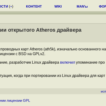
ОСТИ
(
+
)
КОНТЕНТ
WIKI
MAN'ы
ФО
ии открытого Atheros драйвера
роводных карт Atheros (ath5k), изначально основанного на
лицензии с BSD на GPLv2.
ание, разработчик Linux драйвера
включил
упоминание про 
уация, когда при портировании из Linux драйвера для карт
ис
)
нии лицензии GPL