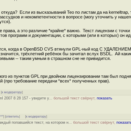
откуда? Если из высказываний Тео по листам да на kerneltrap, т
рассудков и некомпетентности в вопросе (могу уточнить у нашег
утся).
 права, а это различие *крайне* важно. Текст лицензии с точки
тов программ и документации, с которыми (или в которых) он идё
чится, когда в OpenBSD CVS втянули GPL-ный код С УДАЛЕНИЕ
а, значится, трёхлетний ребёнок бы зачитал вслух BSDL. Ай как
рявыми -- таким умным в страшном сне не привидится.
ого из пунктов GPL при двойном лицензировании там был подня
й (про требование передачи *всех* полученных прав).
[
к модератору
]
ml 2007 8 28 157 - увидите у...
большой текст свёрнут,
показать
^^^
] [
ответить
]
[
к модератору
]
каждый попавшийся текст, на котором н...
большой текст свёрнут,
показат