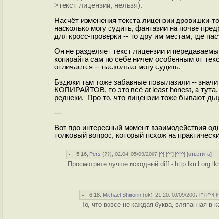
>текст лицензии, нельзя).
Насчёт изменения текста лицензии дровишки-то 
насколько могу судить, фантазии на почве пред
для кросс-проверки -- по другим местам, где пас
Он не разделяет текст лицензии и передаваемые
копирайта сам по себе ничем особенным от текс
отличается -- насколько могу судить.
Бздюки там тоже забавные повылазили -- зна
КОПИРАЙТОВ, то это всё at least honest, а тут
реднеки. Про то, что лицензии тоже бывают ды
---
Вот про интересный момент взаимодействия одн
толковый вопрос, который похож на практически
5.16
,
Pers
(
??
), 02:04, 05/09/2007 [
^
] [
^^
] [
^^^
] [
ответить
]
Просмотрите лучше исходный diff - http lkml org lk
6.18
,
Michael Shigorin
(
ok
), 21:20, 09/09/2007 [
^
] [
^^
] [
То, что вовсе не каждая буква, вляпанная в 