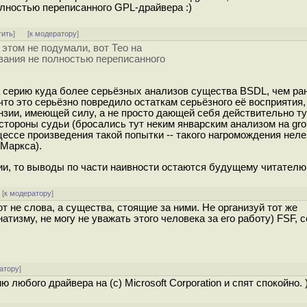
олностью переписанного GPL-драйвера :)
тить
]
[
к модератору
]
 этом не подумали, вот Тео на
ования не полностью переписанного
 серию куда более серьёзных анализов существа BSDL, чем ра
то это серьёзно повредило остаткам серьёзного её восприятия, 
ензии, имеющей силу, а не просто дающей себя действительно т
 стороны судьи (бросались тут неким январским анализом на grok
цессе произведения такой попытки -- такого нагромождения неле
 Маркса).
и, то выводы по части наивности остаются будущему читателю (
[
к модератору
]
 не слова, а существа, стоящие за ними. Не организуй тот же
тизму, не могу не уважать этого человека за его работу) FSF, 
атору
]
юбого драйвера на (c) Microsoft Corporation и спят спокойно. )