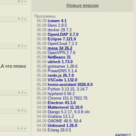
+
–
/
Новые версии
Программы:
+
–
/
06.08
icewm 4.1
06.08
Deno 2.9.5
06.08
docker 29.7.2
06.08
OpenLDAP 2.7.0
06.08
Eclipse 7.121.0
06.08
OpenCloud 7.2.3
+
–
/
06.08
mesa 3d 26.2
05.08
OpenVPN 2.7.6
05.08
NetBeans 31
05.08
ublock 1.73.0
.А что плохо
05.08
gstreamer 1.28.6
05.08
PowerDNS 5.1.4
05.08
node.js 26.7.0
05.08
VSCode 1.132.0
05.08
home-assistant 2026.8.0
05.08
Python 3.13.15, 3.14.7
+
–
/
05.08
hyprland 0.56.2
05.08
Chrome 151.0.7922.75
04.08
Electron 43.3.0
04.08
Mattermost 11.10.0
+
–
/
04.08
Django 5.2.17, 6.0.8
vln
04.08
Grafana 13.1.2
04.08
GNOME 49.9, 50.4
04.08
Unbound 1.26.0
+
–
/
04.08
Erlang 29.0.5
далее>>