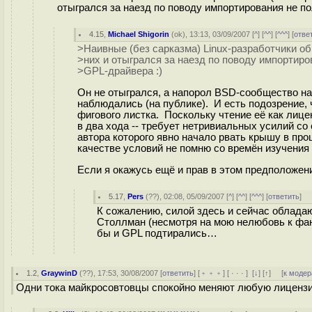
отыгрался за наезд по поводу импортирования не п
4.15
,
Michael Shigorin
(
ok
), 13:13, 03/09/2007 [
^
] [
^^
] [
^^^
] [
отве
>Наивные (без сарказма) Linux-разработчики об
>них и отыгрался за наезд по поводу импортир
>GPL-драйвера :)
Он не отыгрался, а напорол BSD-сообщество на
наблюдались (на публике). И есть подозрение, ч
фигового листка. Поскольку чтение её как лиц
в два хода -- требует нетривиальных усилий со
автора которого явно начало рвать крышу в про
качестве условий не помню со времён изучения
Если я окажусь ещё и прав в этом предположени
5.17
,
Pers
(
??
), 02:08, 05/09/2007 [
^
] [
^^
] [
^^^
] [
ответить
]
К сожалению, силой здесь и сейчас обладают
Столлман (несмотря на мою нелюбовь к фана
бы и GPL подтирались…
1.2
,
GraywinD
(
??
), 17:53, 30/08/2007 [
ответить
] [
﹢﹢﹢
] [
· · ·
]
[
↓
] [
↑
] [
к модер
Одни тока майкросовтовцы спокойно меняют любую лицензию л