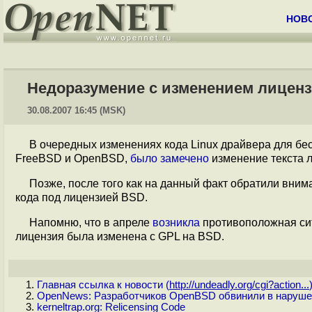
НОВ
Недоразумение с изменением лиценз
30.08.2007 16:45 (MSK)
В очередных изменениях кода Linux драйвера для бесп
FreeBSD и OpenBSD,
было замечено
изменение текста 
Позже, после того как на данный факт обратили вним
кода под лицензией BSD.
Напомню, что в апреле
возникла
противоположная сит
лицензия была изменена с GPL на BSD.
Главная ссылка к новости (
http://undeadly.org/cgi?action...
OpenNews: Разработчиков OpenBSD обвинили в наруше
kerneltrap.org: Relicensing Code