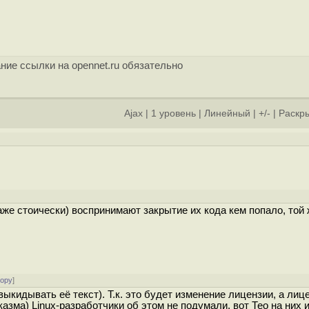
ние ссылки на opennet.ru обязательно
Ajax
|
1 уровень
|
Линейный
|
+/-
|
Раскры
даже стоически) воспринимают закрытие их кода кем попало, той
тору
]
ыкидывать её текст). Т.к. это будет изменение лицензии, а лиц
азма) Linux-разработчики об этом не подумали, вот Тео на них 