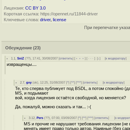
Лицензия:
CC BY 3.0
Короткая ссылка: https://opennet.ru/11844-driver
Ключевые слова:
driver
,
license
При перепечатке указа
Обсуждение
(23)
1.1
,
SniZ
(
??
), 17:41, 30/08/2007 [
ответить
] [
﹢﹢﹢
] [
· · ·
]
[
↓
] [
к модератору
]
извращенцы....
2.7
,
gvy
(
ok
), 12:25, 31/08/2007 [
^
] [
^^
] [
^^^
] [
ответить
]
[
к модератору
]
Те, кто сперва публикует под BSDL, а потом спокойно (
MS, и подымают
вой, когда лицензия остаётся свободной, но меняется?
Да, пожалуй, можно сказать и так... :-(
3.12
,
Pers
(
??
), 07:00, 03/09/2007 [
^
] [
^^
] [
^^^
] [
ответить
]
[
к модера
MS и прочие не нарушают требования лицензии (не в
менять имеет право только автор. Наивные (без сарк