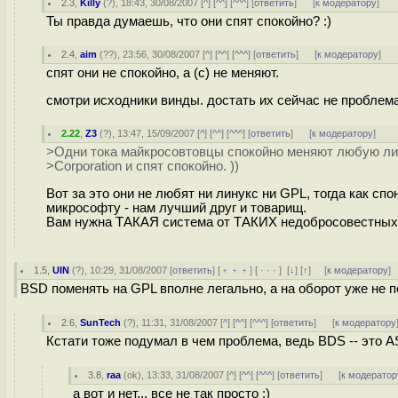
2.3
,
Killy
(
?
), 18:43, 30/08/2007 [
^
] [
^^
] [
^^^
] [
ответить
]
[
к модератору
]
Ты правда думаешь, что они спят спокойно? :)
2.4
,
aim
(
??
), 23:56, 30/08/2007 [
^
] [
^^
] [
^^^
] [
ответить
]
[
к модератору
]
спят они не спокойно, а (c) не меняют.
смотри исходники винды. достать их сейчас не проблема
2.22
,
Z3
(
?
), 13:47, 15/09/2007 [
^
] [
^^
] [
^^^
] [
ответить
]
[
к модератору
]
>Одни тока майкросовтовцы спокойно меняют любую лице
>Corporation и спят спокойно. ))
Вот за это они не любят ни линукс ни GPL, тогда как сп
микрософту - нам лучший друг и товарищ.
Вам нужна ТАКАЯ система от ТАКИХ недобросовестных
1.5
,
UIN
(
?
), 10:29, 31/08/2007 [
ответить
] [
﹢﹢﹢
] [
· · ·
]
[
↓
] [
↑
] [
к модератору
]
BSD поменять на GPL вполне легально, а на оборот уже не п
2.6
,
SunTech
(
?
), 11:31, 31/08/2007 [
^
] [
^^
] [
^^^
] [
ответить
]
[
к модератору
Кстати тоже подумал в чем проблема, ведь BDS -- это AS
3.8
,
raa
(
ok
), 13:33, 31/08/2007 [
^
] [
^^
] [
^^^
] [
ответить
]
[
к модератор
а вот и нет... все не так просто :)