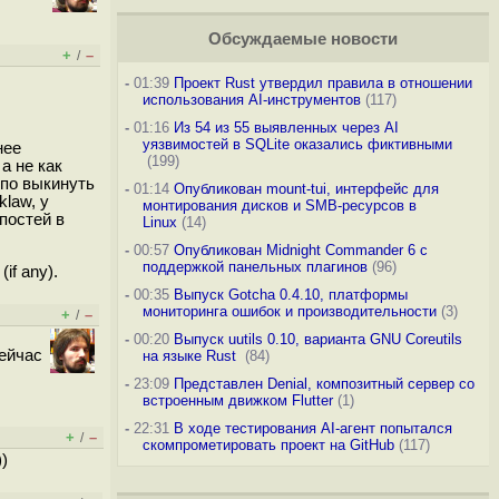
Обсуждаемые новости
+
–
/
-
01:39
Проект Rust утвердил правила в отношении
использования AI-инструментов
(117)
-
01:16
Из 54 из 55 выявленных через AI
уязвимостей в SQLite оказались фиктивными
нее
(199)
а не как
упо выкинуть
-
01:14
Опубликован mount-tui, интерфейс для
law, у
монтирования дисков и SMB-ресурсов в
постей в
Linux
(14)
-
00:57
Опубликован Midnight Commander 6 c
поддержкой панельных плагинов
(96)
if any).
-
00:35
Выпуск Gotcha 0.4.10, платформы
мониторинга ошибок и производительности
(3)
+
–
/
-
00:20
Выпуск uutils 0.10, варианта GNU Coreutils
сейчас
на языке Rust
(84)
-
23:09
Представлен Denial, композитный сервер со
встроенным движком Flutter
(1)
-
22:31
В ходе тестирования AI-агент попытался
+
–
/
скомпрометировать проект на GitHub
(117)
)