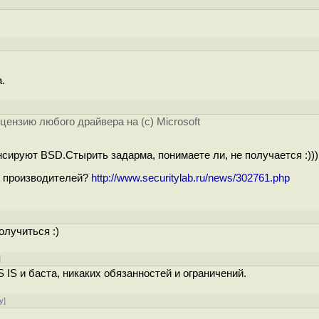
.
нзию любого драйвера на (c) Microsoft
онсируют BSD.Стырить задарма, понимаете ли, не получается :)))
 производителей?
http://www.securitylab.ru/news/302761.php
олучиться :)
]
 IS и баста, никаких обязанностей и ограничений.
у
]