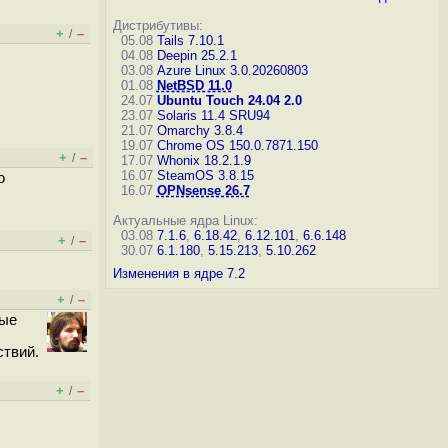
Дистрибутивы:
+
–
/
05.08
Tails 7.10.1
04.08
Deepin 25.2.1
03.08
Azure Linux 3.0.20260803
01.08
NetBSD 11.0
24.07
Ubuntu Touch 24.04 2.0
23.07
Solaris 11.4 SRU94
21.07
Omarchy 3.8.4
19.07
Chrome OS 150.0.7871.150
+
–
/
17.07
Whonix 18.2.1.9
16.07
SteamOS 3.8.15
о
16.07
OPNsense 26.7
Актуальные ядра Linux:
03.08
7.1.6
,
6.18.42
,
6.12.101
,
6.6.148
+
–
/
30.07
6.1.180
,
5.15.213
,
5.10.262
Изменения в ядре 7.2
+
–
/
ные
ствий.
+
–
/