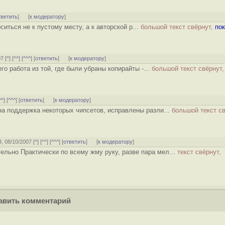
тветить
]
[
к модератору
]
иться не к пустому месту, а к авторской р...
большой текст свёрнут,
пок
7 [
^
] [
^^
] [
^^^
] [
ответить
]
[
к модератору
]
го работа из той, где были убраны копирайты -...
большой текст свёрнут,
^^
] [
^^^
] [
ответить
]
[
к модератору
]
на поддержка некоторых чипсетов, исправлены разли...
большой текст св
9, 08/10/2007 [
^
] [
^^
] [
^^^
] [
ответить
]
[
к модератору
]
ельно Практически по всему жму руку, разве пара мел...
текст свёрнут,
вить комментарий