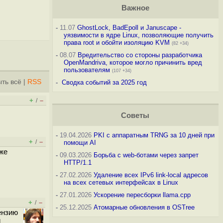
Важное
-
11.07
GhostLock, BadEpoll и Januscape -
уязвимости в ядре Linux, позволяющие получить
права root и обойти изоляцию KVM
(82 +34)
-
08.07
Вредительство со стороны разработчика
OpenMandriva, которое могло причинить вред
пользователям
(107 +34)
ть всё
|
RSS
-
Сводка событий за 2025 год
+
–
/
Советы
-
19.04.2026
PKI с аппаратным TRNG за 10 дней при
+
–
/
помощи AI
 же
-
09.03.2026
Борьба с web-ботами через запрет
HTTP/1.1
-
27.02.2026
Удаление всех IPv6 link-local адресов
на всех сетевых интерфейсах в Linux
-
27.01.2026
Ускорение пересборки llama.cpp
+
–
/
-
25.12.2025
Атомарные обновления в OSTree
ензию
и