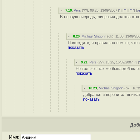
7.19
,
Pers
(
??
), 08:25, 13/09/2007 [
^
] [
^^
] [
^^^
] [
о
В первую очередь, лицензия должна относ
8.20
,
Michael Shigorin
(
ok
), 11:30, 13/09/200
Подождите, я правильно помню, что е
показать
9.21
,
Pers
(
??
), 13:25, 15/09/2007 [
^
] [
Не только - так же была добавле
показать
10.23
,
Michael Shigorin
(
ok
), 10:3
добрался и перечитал внимат
показать
Доба
Имя: