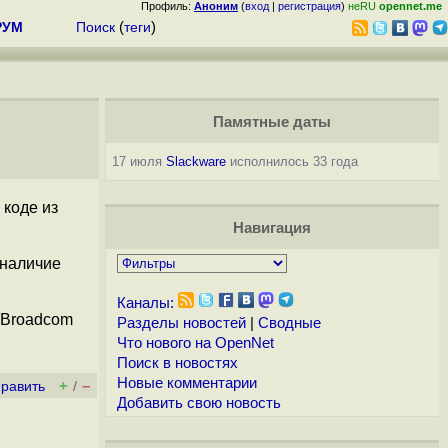
Профиль:
Аноним
(
вход
|
регистрация
)
неRU
opennet.me
РУМ
Поиск
(
теги
)
Памятные даты
17 июля
Slackware
исполнилось 33 года
 коде из
Навигация
наличие
Каналы:
 Broadcom
Разделы новостей
|
Сводные
Что нового на OpenNet
Поиск в новостях
Новые комментарии
+
–
править
/
Добавить свою новость