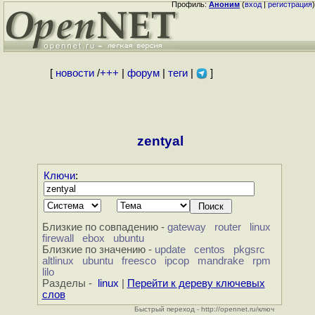
Профиль:
Аноним
(
вход
|
регистрация
)
[
новости
/
+++
|
форум
|
теги
|
]
zentyal
Ключи
:
Близкие по совпадению -
gateway
router
linux
firewall
ebox
ubuntu
Близкие по значению -
update
centos
pkgsrc
altlinux
ubuntu
freesco
ipcop
mandrake
rpm
lilo
Разделы -
linux
|
Перейти к дереву ключевых
слов
Быстрый переход - http://opennet.ru/ключ