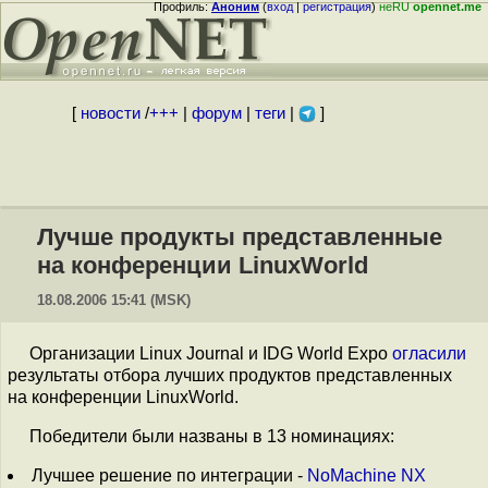
Профиль:
Аноним
(
вход
|
регистрация
)
неRU
opennet.me
[
новости
/
+++
|
форум
|
теги
|
]
Лучше продукты представленные
на конференции LinuxWorld
18.08.2006 15:41 (MSK)
Организации Linux Journal и IDG World Expo
огласили
результаты отбора лучших продуктов представленных
на конференции LinuxWorld.
Победители были названы в 13 номинациях:
Лучшее решение по интеграции -
NoMachine NX