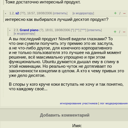
Тоже достаточно интересный продукт.
+
–
1.2
,
s2
(
??
), 16:57, 18/08/2006 [
ответить
]
[
к модератору
]
/
интересно как выбирался лучший десктоп продукт?
2.3
,
Grand piano
(
?
), 18:01, 18/08/2006 [
^
] [
^^
] [
^^^
] [
ответить
]
+
–
/
[
к модератору
]
А вы последний продукт Novell видели глазками? То
что они сумели получить эту премию это их заслуга,
а не что-либо другое, для конечного корпоративного
и не только пользователя это лучшее на данный момент
решение, всё максимально упрощено и при этом
функционально. Ubuntu думается дышал ему в спину в
этой номинации. Но реально чуток не дотягивает по
законченности концепии в целом. А кто к чему привык это
уже дело десятое.
В споры у кого круче коки вступать не хочу и так понятно,
что каждому своё...
игнорирование участников
|
лог модерирования
Добавить комментарий
Имя: