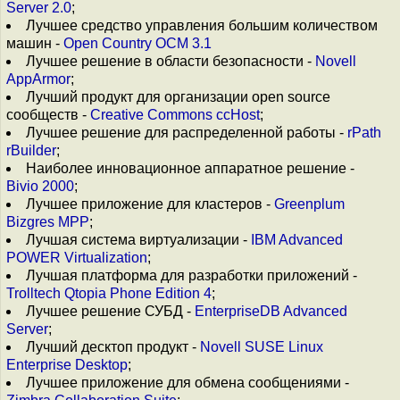
Server 2.0
;
Лучшее средство управления большим количеством
машин -
Open Country OCM 3.1
Лучшее решение в области безопасности -
Novell
AppArmor
;
Лучший продукт для организации open source
сообществ -
Creative Commons ccHost
;
Лучшее решение для распределенной работы -
rPath
rBuilder
;
Наиболее инновационное аппаратное решение -
Bivio 2000
;
Лучшее приложение для кластеров -
Greenplum
Bizgres MPP
;
Лучшая система виртуализации -
IBM Advanced
POWER Virtualization
;
Лучшая платформа для разработки приложений -
Trolltech Qtopia Phone Edition 4
;
Лучшее решение СУБД -
EnterpriseDB Advanced
Server
;
Лучший десктоп продукт -
Novell SUSE Linux
Enterprise Desktop
;
Лучшее приложение для обмена сообщениями -