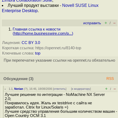
Zimbra Collaboration Suite
;
Лучший продукт выставки -
Novell SUSE Linux
Enterprise Desktop
.
+
–
исправить
/
Главная ссылка к новости
(
http://home.businesswire.com/p...
)
Лицензия:
CC BY 3.0
Короткая ссылка: https://opennet.ru/8140-top
Ключевые слова:
top
При перепечатке указание ссылки на opennet.ru обязательно
Обсуждение
(3)
RSS
+
–
1.1
,
Nerian
(
?
), 16:46, 18/08/2006 [
ответить
]
[
к модератору
]
/
Лучшее решение по интеграции - NoMachine NX Server
2.0;
Понравилось идея. Жаль их testdrive с сайта не
заработал. Citrix for Linux/Solaris =)
Лучшее средство управления большим количеством машин -
Open Country OCM 3.1