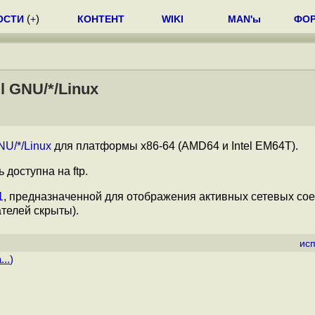
ОСТИ
(
+
)
КОНТЕНТ
WIKI
MAN'ы
ФО
 GNU/*/Linux
NU/*/Linux
для платформы x86-64 (AMD64 и Intel EM64T).
доступна на ftp.
1
, предназначенной для отображения активных сетевых со
телей скрыты).
ис
...
)