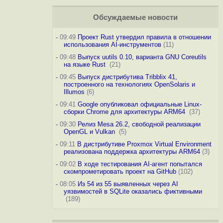
Обсуждаемые новости
-
09:49
Проект Rust утвердил правила в отношении
использования AI-инструментов
(11)
-
09:48
Выпуск uutils 0.10, варианта GNU Coreutils
на языке Rust
(21)
-
09:45
Выпуск дистрибутива Tribblix 41,
построенного на технологиях OpenSolaris и
Illumos
(6)
-
09:41
Google опубликовал официальные Linux-
сборки Chrome для архитектуры ARM64
(37)
-
09:30
Релиз Mesa 26.2, свободной реализации
OpenGL и Vulkan
(5)
-
09:11
В дистрибутиве Proxmox Virtual Environment
реализована поддержка архитектуры ARM64
(3)
-
09:02
В ходе тестирования AI-агент попытался
скомпрометировать проект на GitHub
(102)
-
08:05
Из 54 из 55 выявленных через AI
уязвимостей в SQLite оказались фиктивными
(189)