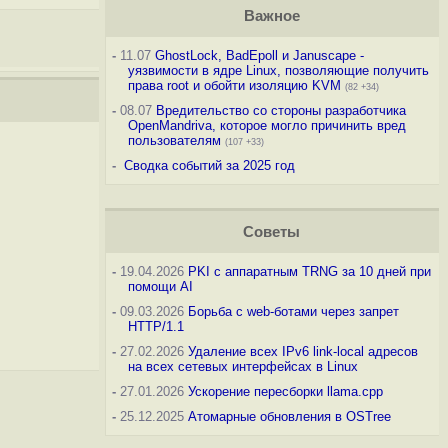
Важное
-
11.07
GhostLock, BadEpoll и Januscape -
уязвимости в ядре Linux, позволяющие получить
права root и обойти изоляцию KVM
(82 +34)
-
08.07
Вредительство со стороны разработчика
OpenMandriva, которое могло причинить вред
пользователям
(107 +33)
-
Сводка событий за 2025 год
Советы
-
19.04.2026
PKI с аппаратным TRNG за 10 дней при
помощи AI
-
09.03.2026
Борьба с web-ботами через запрет
HTTP/1.1
-
27.02.2026
Удаление всех IPv6 link-local адресов
на всех сетевых интерфейсах в Linux
-
27.01.2026
Ускорение пересборки llama.cpp
-
25.12.2025
Атомарные обновления в OSTree