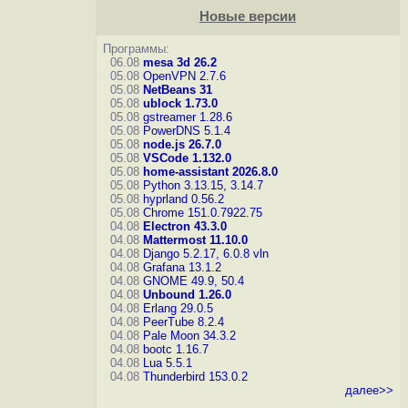
Новые версии
Программы:
06.08
mesa 3d 26.2
05.08
OpenVPN 2.7.6
05.08
NetBeans 31
05.08
ublock 1.73.0
05.08
gstreamer 1.28.6
05.08
PowerDNS 5.1.4
05.08
node.js 26.7.0
05.08
VSCode 1.132.0
05.08
home-assistant 2026.8.0
05.08
Python 3.13.15, 3.14.7
05.08
hyprland 0.56.2
05.08
Chrome 151.0.7922.75
04.08
Electron 43.3.0
04.08
Mattermost 11.10.0
04.08
Django 5.2.17, 6.0.8
vln
04.08
Grafana 13.1.2
04.08
GNOME 49.9, 50.4
04.08
Unbound 1.26.0
04.08
Erlang 29.0.5
04.08
PeerTube 8.2.4
04.08
Pale Moon 34.3.2
04.08
bootc 1.16.7
04.08
Lua 5.5.1
04.08
Thunderbird 153.0.2
далее>>