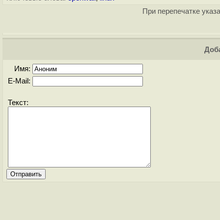
При перепечатке указа
Доба
Имя:
E-Mail:
Текст: