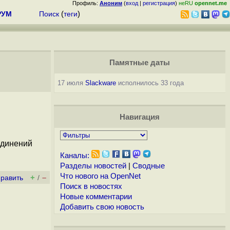
Профиль:
Аноним
(
вход
|
регистрация
)
неRU
opennet.me
РУМ
Поиск
(
теги
)
Памятные даты
17 июля
Slackware
исполнилось 33 года
Навигация
единений
Каналы:
Разделы новостей
|
Сводные
Что нового на OpenNet
+
–
править
/
Поиск в новостях
Новые комментарии
Добавить свою новость