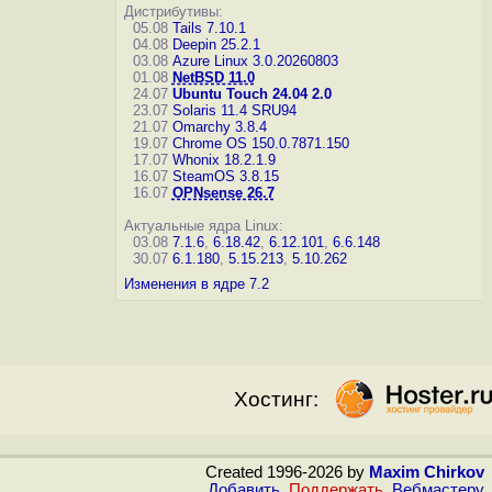
Дистрибутивы:
05.08
Tails 7.10.1
04.08
Deepin 25.2.1
03.08
Azure Linux 3.0.20260803
01.08
NetBSD 11.0
24.07
Ubuntu Touch 24.04 2.0
23.07
Solaris 11.4 SRU94
21.07
Omarchy 3.8.4
19.07
Chrome OS 150.0.7871.150
17.07
Whonix 18.2.1.9
16.07
SteamOS 3.8.15
16.07
OPNsense 26.7
Актуальные ядра Linux:
03.08
7.1.6
,
6.18.42
,
6.12.101
,
6.6.148
30.07
6.1.180
,
5.15.213
,
5.10.262
Изменения в ядре 7.2
Хостинг:
Created 1996-2026 by
Maxim Chirkov
Добавить
,
Поддержать
,
Вебмастеру