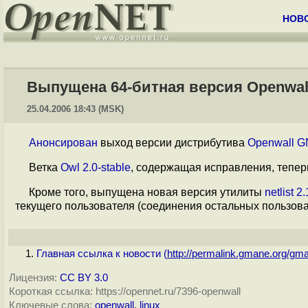
НОВ
Выпущена 64-битная версия Openwall
25.04.2006 18:43 (MSK)
Анонсирован
выход версии дистрибутива
Openwall G
Ветка
Owl 2.0-stable
, содержащая исправления, теперь 
Кроме того, выпущена новая версия утилиты
netlist 2.
текущего пользователя (соединения остальных пользова
Главная ссылка к новости (
http://permalink.gmane.org/gma
Лицензия:
CC BY 3.0
Короткая ссылка: https://opennet.ru/7396-openwall
Ключевые слова:
openwall
,
linux