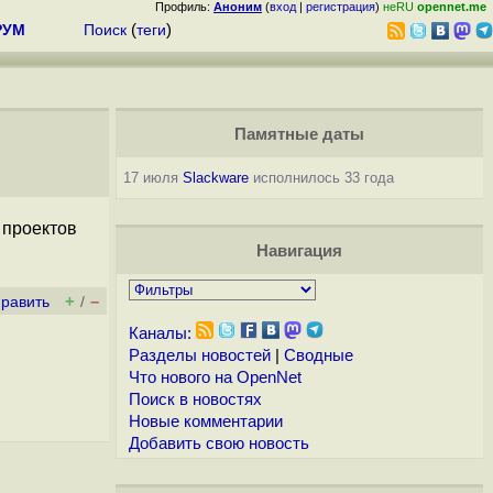
Профиль:
Аноним
(
вход
|
регистрация
)
неRU
opennet.me
РУМ
Поиск
(
теги
)
Памятные даты
17 июля
Slackware
исполнилось 33 года
 проектов
Навигация
+
–
править
/
Каналы:
Разделы новостей
|
Сводные
Что нового на OpenNet
Поиск в новостях
Новые комментарии
Добавить свою новость