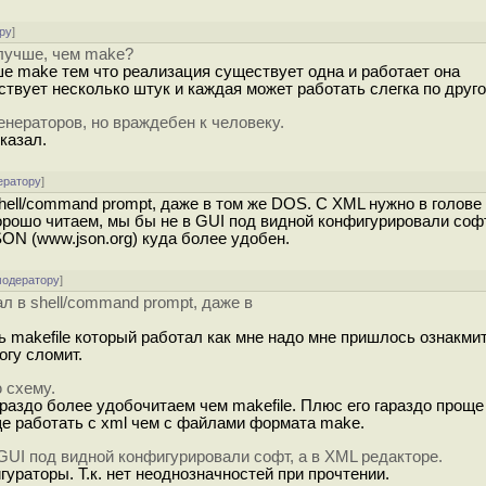
ру
]
о лучше, чем make?
чше make тем что реализация существует одна и работает она
твует несколько штук и каждая может работать слегка по друго
енераторов, но враждебен к человеку.
казал.
ератору
]
hell/command prompt, даже в том же DOS. С XML нужно в голове
рошо читаем, мы бы не в GUI под видной конфигурировали софт
SON (www.json.org) куда более удобен.
модератору
]
л в shell/command prompt, даже в
ть makefile который работал как мне надо мне пришлось ознакми
огу сломит.
 схему.
араздо более удобочитаем чем makefile. Плюс его гараздо проще
още работать с xml чем с файлами формата make.
UI под видной конфигурировали софт, а в XML редакторе.
гураторы. Т.к. нет неоднозначностей при прочтении.