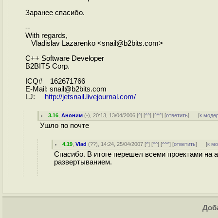
Заранее спасибо.
--
With regards,
Vladislav Lazarenko <snail@b2bits.com>
C++ Software Developer
B2BITS Corp.
ICQ# 162671766
E-Mail: snail@b2bits.com
LJ:
http://jetsnail.livejournal.com/
3.16
,
Аноним
(
-
), 20:13, 13/04/2006 [
^
] [
^^
] [
^^^
] [
ответить
]
[
к моде
Ушло по почте
4.19
,
Vlad
(
??
), 14:24, 25/04/2007 [
^
] [
^^
] [
^^^
] [
ответить
]
[
к м
Спасибо. В итоге перешел всеми проектами на a
развертыванием.
Доба