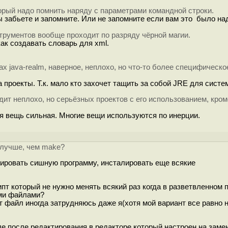
торый надо помнить наряду с параметрами командной строки.
ы забьете и запомните. Или не запомните если вам это было над
трументов вообще проходит по разряду чёрной магии.
как создавать словарь для xml.
ах java-realm, наверное, неплохо, но что-то более специфическо
a проекты. Т.к. мало кто захочет тащить за собой JRE для систе
дит неплохо, но серьёзных проектов с его использованием, кроме
я вещь сильная. Многие вещи используются по инерции.
го лучше, чем make?
лировать сишную программу, инсталировать еще всякие
пт который не нужно менять всякий раз когда в разветвленном п
ыми файлами?
т файл иногда затрудняюсь даже я(хотя мой вариант все равно 
е после редактирования в редакторе который настроен на замен