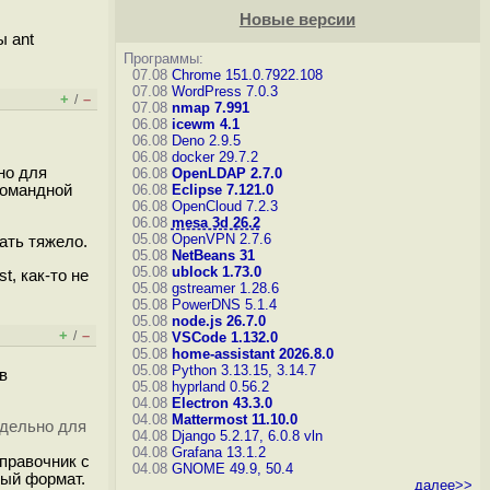
Новые версии
ы ant
Программы:
07.08
Chrome 151.0.7922.108
07.08
WordPress 7.0.3
+
–
/
07.08
nmap 7.991
06.08
icewm 4.1
06.08
Deno 2.9.5
06.08
docker 29.7.2
но для
06.08
OpenLDAP 2.7.0
командной
06.08
Eclipse 7.121.0
06.08
OpenCloud 7.2.3
06.08
mesa 3d 26.2
05.08
OpenVPN 2.7.6
ать тяжело.
05.08
NetBeans 31
05.08
ublock 1.73.0
t, как-то не
05.08
gstreamer 1.28.6
05.08
PowerDNS 5.1.4
05.08
node.js 26.7.0
+
–
/
05.08
VSCode 1.132.0
05.08
home-assistant 2026.8.0
05.08
Python 3.13.15, 3.14.7
в
05.08
hyprland 0.56.2
04.08
Electron 43.3.0
04.08
Mattermost 11.10.0
тдельно для
04.08
Django 5.2.17, 6.0.8
vln
04.08
Grafana 13.1.2
справочник с
04.08
GNOME 49.9, 50.4
ный формат.
далее>>