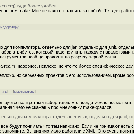
son.org) куда более удобен.
чше чем make. Мне не надо его тащить за собой. Т.к. для работ
 модератору
]
о для компилятора, отдельно для jar, отдельно для junit, отдель
й набор атрибутов, который надо помнить наряду с параметрами 
инструментов вообще проходит по разряду чёрной магии.
va-realm, наверное, неплохо, но что-то более специфическое дел
еплохо, но серьёзных проектов с его использованием, кроме boos
етить
]
[
к модератору
]
льзуется конкретный набор тегов. Его всегда можно посмотреть 
мальная чего не скажешь про мнемонику make-файлов
ельно для компилятора, отдельно для jar, отдельно для junit, о
 все будут понимать что там написано. Если не понимают есть 
ро запомните. Вы видимо мало работали с XML. Это очень понят