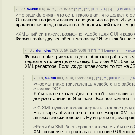
2.7
,
sauron
(
ok
), 07:20, 12/04/2006 [
^
] [
^^
] [
^^^
] [
ответить
]
[
↓
] [
к модерато
>Не ради флейма - что есть такого в ant, что делает ег
Он написан на java и написан специально на java. И лу
практически всегда одинаково. А реализаций make сущес
>XML-ный синтаксис, возможно, удобен для GUI и кодог
Формат make дружелюбен к человеку? Я вот как бы не с
3.8
,
don_oles
(
??
), 08:56, 12/04/2006 [
^
] [
^^
] [
^^^
] [
ответить
]
[
к мод
Формат make тривиален для любого кто работал в s
держать в голове целую схему. Если бы XML был хо
XML редакторе. Если уж до читаемости, то тот же J
4.9
,
sauron
(
ok
), 09:48, 12/04/2006 [
^
] [
^^
] [
^^^
] [
ответить
]
[
к 
>Формат make тривиален для любого кто работа
>том же DOS.
Я бы так не сказал. Для того чтобы мне написа
документацией по Gnu make. Без нее там черт н
> С XML нужно в голове держать в голове целую
В словаре ant мало тегов это раз. Второе XML г
автоматически генерить. Ну и третье в java пр
>Если бы XML был хорошо читаем, мы бы не в G
XML позволяет строить на его основе GUI конфи