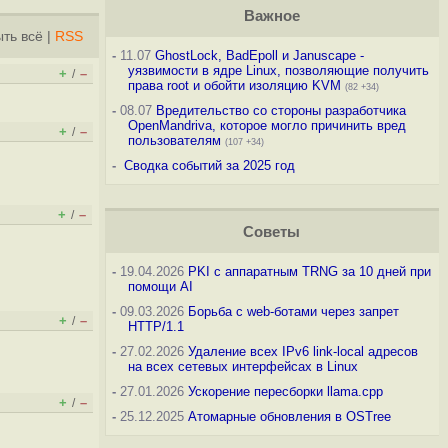
Важное
ть всё
|
RSS
-
11.07
GhostLock, BadEpoll и Januscape -
уязвимости в ядре Linux, позволяющие получить
+
–
/
права root и обойти изоляцию KVM
(82 +34)
-
08.07
Вредительство со стороны разработчика
OpenMandriva, которое могло причинить вред
+
–
/
пользователям
(107 +34)
-
Сводка событий за 2025 год
+
–
/
Советы
-
19.04.2026
PKI с аппаратным TRNG за 10 дней при
помощи AI
-
09.03.2026
Борьба с web-ботами через запрет
+
–
/
HTTP/1.1
-
27.02.2026
Удаление всех IPv6 link-local адресов
на всех сетевых интерфейсах в Linux
-
27.01.2026
Ускорение пересборки llama.cpp
+
–
/
-
25.12.2025
Атомарные обновления в OSTree