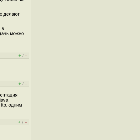
ые делают
 в
адачь можно
+
–
/
+
–
/
ментация
java
ftp. одним
+
–
/