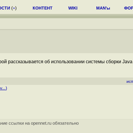
ОСТИ
(
+
)
КОНТЕНТ
WIKI
MAN'ы
ФО
торой рассказывается об использовании системы сборки Java
ис
...
)
ние ссылки на opennet.ru обязательно