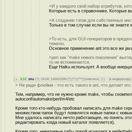
>И у каждого свой набор атрибутов, ко
Которые есть в справочнике. Которые в
>А создание тэгов для собственных инс
Только в том случае если вы не знаете 
>То есть, для GUI-генераторов в предел
тяжело.
Основное применение ant это все же jav
>jam как "make нового поколения" выгля
то не вспоминается.
Еще Haiku использует. А вообще инерци
2.17
,
shu
(
?
), 16:08, 14/04/2006 [
^
] [
^^
] [
^^^
] [
ответить
]
[
↑
] [
к модератору
]
> Не ради флейма - что есть такого в ant, что делает е
Тем, например, что не нужно кроме make, чтобы скомпе
autoconf/automake/perl/m4/etc
Кроме того кто-нибудь пробовал написать для make скри
множеством папок будут появлятся новые папки с нов
Мне удалось написать нечто работающее, но понять это
редактировать когда новый каталог появляется).
Кроме того, невидимые табы порой исчезают в мейкфайл