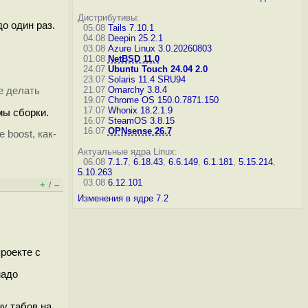
Дистрибутивы:
о один раз.
05.08
Tails 7.10.1
04.08
Deepin 25.2.1
03.08
Azure Linux 3.0.20260803
01.08
NetBSD 11.0
24.07
Ubuntu Touch 24.04 2.0
23.07
Solaris 11.4 SRU94
21.07
Omarchy 3.8.4
е делать
19.07
Chrome OS 150.0.7871.150
17.07
Whonix 18.2.1.9
мы сборки.
16.07
SteamOS 3.8.15
16.07
OPNsense 26.7
 boost, как-
Актуальные ядра Linux:
06.08
7.1.7
,
6.18.43
,
6.6.149
,
6.1.181
,
5.15.214
,
5.10.263
03.08
6.12.101
+
–
/
Изменения в ядре 7.2
роекте с
надо
у табов на