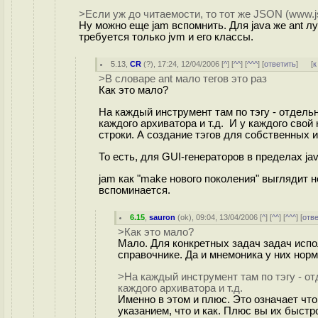
>Если уж до читаемости, то тот же JSON (www.j
Ну можно еще jam вспомнить. Для java же ant лу
требуется только jvm и его классы.
5.13
,
CR
(
?
), 17:24, 12/04/2006 [
^
] [
^^
] [
^^^
] [
ответить
]
[
к
>В словаре ant мало тегов это раз
Как это мало?
На каждый инструмент там по тэгу - отдельн
каждого архиватора и т.д. И у каждого сво
строки. А создание тэгов для собственных 
То есть, для GUI-генераторов в пределах ja
jam как "make нового поколения" выглядит н
вспоминается.
6.15
,
sauron
(
ok
), 09:04, 13/04/2006 [
^
] [
^^
] [
^^^
] [
отв
>Как это мало?
Мало. Для конкретных задач задач испо
справочнике. Да и мнемоника у них нор
>На каждый инструмент там по тэгу - отд
каждого архиватора и т.д.
Именно в этом и плюс. Это означает что
указанием, что и как. Плюс вы их быст