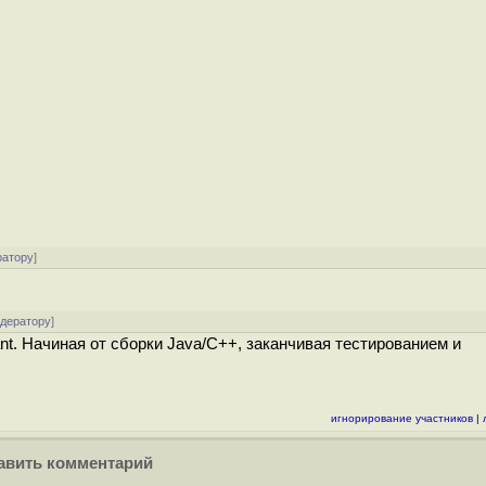
ратору
]
одератору
]
nt. Начиная от сборки Java/C++, заканчивая тестированием и
игнорирование участников
|
вить комментарий