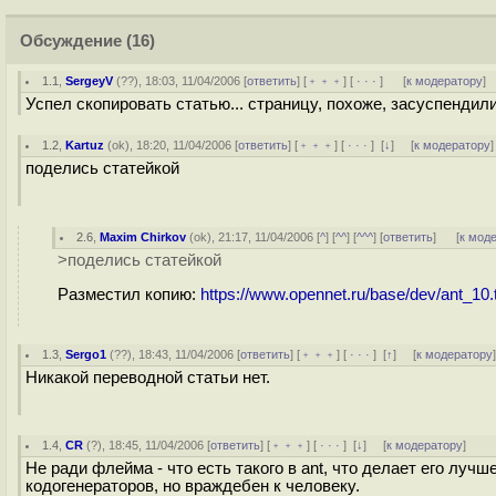
Обсуждение
(16)
1.1
,
SergeyV
(
??
), 18:03, 11/04/2006 [
ответить
] [
﹢﹢﹢
] [
· · ·
]
[
к модератору
]
Успел скопировать статью... страницу, похоже, засуспендил
1.2
,
Kartuz
(
ok
), 18:20, 11/04/2006 [
ответить
] [
﹢﹢﹢
] [
· · ·
]
[
↓
] [
к модератору
]
поделись статейкой
2.6
,
Maxim Chirkov
(
ok
), 21:17, 11/04/2006 [
^
] [
^^
] [
^^^
] [
ответить
]
[
к мод
>поделись статейкой
Разместил копию:
https://www.opennet.ru/base/dev/ant_10.t
1.3
,
Sergo1
(
??
), 18:43, 11/04/2006 [
ответить
] [
﹢﹢﹢
] [
· · ·
]
[
↑
] [
к модератору
Никакой переводной статьи нет.
1.4
,
CR
(
?
), 18:45, 11/04/2006 [
ответить
] [
﹢﹢﹢
] [
· · ·
]
[
↓
] [
к модератору
]
Не ради флейма - что есть такого в ant, что делает его лу
кодогенераторов, но враждебен к человеку.