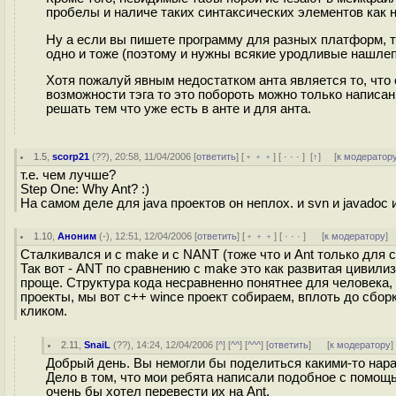
пробелы и наличе таких синтаксических элементов как
Ну а если вы пишете программу для разных платформ, 
одно и тоже (поэтому и нужны всякие уродливые нашле
Хотя пожалуй явным недостатком анта является то, что о
возможности тэга то это побороть можно только написан
решать тем что уже есть в анте и для анта.
1.5
,
scorp21
(
??
), 20:58, 11/04/2006 [
ответить
] [
﹢﹢﹢
] [
· · ·
]
[
↑
] [
к модератор
т.е. чем лучше?
Step One: Why Ant? :)
На самом деле для java проектов он неплох. и svn и javadoc и
1.10
,
Аноним
(
-
), 12:51, 12/04/2006 [
ответить
] [
﹢﹢﹢
] [
· · ·
]
[
к модератору
]
Сталкивался и с make и с NANT (тоже что и Ant только для c
Так вот - ANT по сравнению с make это как развитая цивили
проще. Структура кода несравненно понятнее для человека,
проекты, мы вот с++ wince проект собираем, вплоть до сборк
кликом.
2.11
,
SnaiL
(
??
), 14:24, 12/04/2006 [
^
] [
^^
] [
^^^
] [
ответить
]
[
к модератору
]
Добрый день. Вы немогли бы поделиться какими-то нар
Дело в том, что мои ребята написали подобное с помощью
очень бы хотел перевести их на Ant.