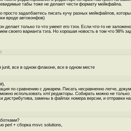
 невидимые табы тоже не делают чести формату мейкфайла.
то просто задалбаетесь писать кучу разных мейкфайлов, котор
пки вроде автоконфов)
н делает только то что умеют его тэги. Если что-то не заложено
ием своего варианта тэга. Но хорошая новость в том что 98% з
у
]
 junit, все в одном флаконе, все в одном месте
#).
зация по сравнению с дикарем. Писать несравненно легче, доку
 можно использовать xml редакторы. Собирать можно не только 
и дистрибутива, замены в файлах номера версии, и отправки на 
аботками?
 perl + сборка msvc solutions,