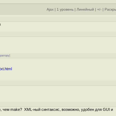
Ajax
|
1 уровень
|
Линейный
|
+/-
|
Раскры
и
ератору
]
xt.html
]
чше, чем make? XML-ный синтаксис, возможно, удобен для GUI и