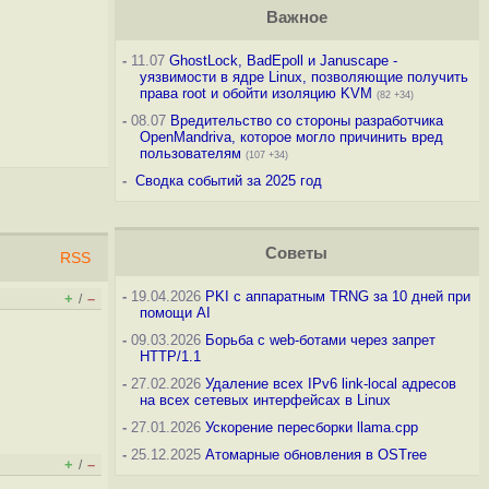
Важное
-
11.07
GhostLock, BadEpoll и Januscape -
уязвимости в ядре Linux, позволяющие получить
права root и обойти изоляцию KVM
(82 +34)
-
08.07
Вредительство со стороны разработчика
OpenMandriva, которое могло причинить вред
пользователям
(107 +34)
-
Сводка событий за 2025 год
Советы
RSS
-
19.04.2026
PKI с аппаратным TRNG за 10 дней при
+
–
/
помощи AI
-
09.03.2026
Борьба с web-ботами через запрет
HTTP/1.1
-
27.02.2026
Удаление всех IPv6 link-local адресов
на всех сетевых интерфейсах в Linux
-
27.01.2026
Ускорение пересборки llama.cpp
-
25.12.2025
Атомарные обновления в OSTree
+
–
/