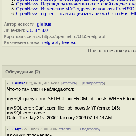
OpenNews: Перевод руководства по сетевой подсистеме
OpenNews: Изменение MAC адреса используя FreeBSD n
OpenNews: ng_fec - реализация механизма Cisco Fast E
Автор новости:
globus
Лицензия:
CC BY 3.0
Короткая ссылка: https://opennet.ru/6869-netgraph
Ключевые слова:
netgraph
,
freebsd
При перепечатке указа
Обсуждение
(2)
1
,
dimus
(
??
), 07:15, 31/01/2006 [
ответить
]
[
к модератору
]
Что-то там глюки наблюдаются:
mySQL query error: SELECT pid FROM ipb_posts WHERE topic
mySQL error: Can't open file: 'ipb_posts.MYI' (errno: 145)
mySQL error code:
Date: Tuesday 31st 2006f January 2006 07:14:44 AM
2
,
Myc
(
??
), 10:28, 31/01/2006 [
ответить
]
[
к модератору
]
Ключики поломались.