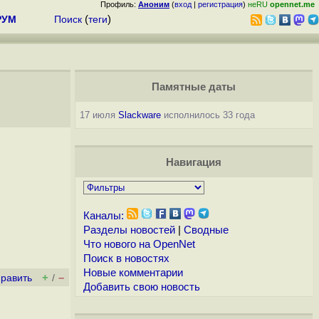
Профиль:
Аноним
(
вход
|
регистрация
)
неRU
opennet.me
РУМ
Поиск
(
теги
)
Памятные даты
17 июля
Slackware
исполнилось 33 года
Навигация
Каналы:
Разделы новостей
|
Сводные
Что нового на OpenNet
Поиск в новостях
Новые комментарии
+
–
править
/
Добавить свою новость