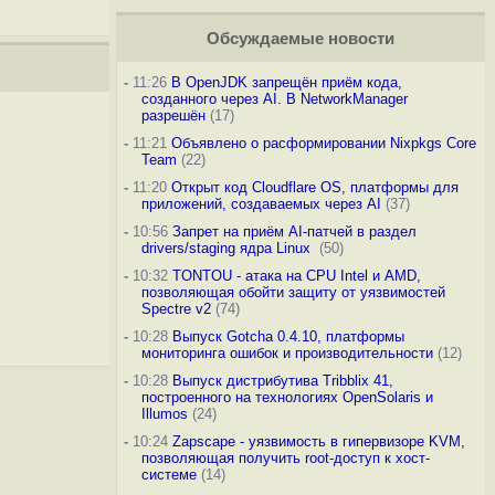
Обсуждаемые новости
-
11:26
В OpenJDK запрещён приём кода,
созданного через AI. В NetworkManager
разрешён
(17)
-
11:21
Объявлено о расформировании Nixpkgs Core
Team
(22)
-
11:20
Открыт код Cloudflare OS, платформы для
приложений, создаваемых через AI
(37)
-
10:56
Запрет на приём AI-патчей в раздел
drivers/staging ядра Linux
(50)
-
10:32
TONTOU - атака на CPU Intel и AMD,
позволяющая обойти защиту от уязвимостей
Spectre v2
(74)
-
10:28
Выпуск Gotcha 0.4.10, платформы
мониторинга ошибок и производительности
(12)
-
10:28
Выпуск дистрибутива Tribblix 41,
построенного на технологиях OpenSolaris и
Illumos
(24)
-
10:24
Zapscape - уязвимость в гипервизоре KVM,
позволяющая получить root-доступ к хост-
системе
(14)