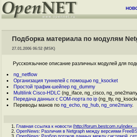
НОВ
Подборка материала по модулям Net
27.01.2006 06:52 (MSK)
Русскоязычное описание различных модулей для под
ng_netflow
Организация туннелей с помощью ng_ksocket
Простой трафик-шейпер ng_dummy
Multilink Cisco-HDLC
(ng_iface, ng_cisco, ng_one2many,
Передача данных с COM-порта по ip
(ng_tty, ng_ksocke
Переводы манов по
ng_echo
,
ng_hub
,
ng_one2many
.
Главная ссылка к новости (
http://forum.bestcom.ru/index...
OpenNews: Различия в Netgraph между версиями FreeBS
OpenNews: Разбор потоков данных между системой, сете