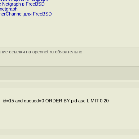
 Netgraph в FreeBSD
etgraph.
therChannel для FreeBSD
ние ссылки на opennet.ru обязательно
_id=15 and queued=0 ORDER BY pid asc LIMIT 0,20