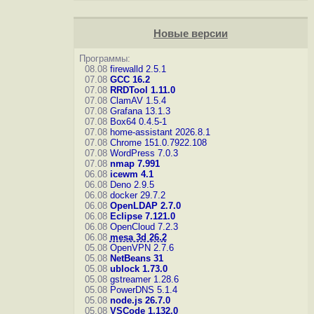
Новые версии
Программы:
08.08
firewalld 2.5.1
07.08
GCC 16.2
07.08
RRDTool 1.11.0
07.08
ClamAV 1.5.4
07.08
Grafana 13.1.3
07.08
Box64 0.4.5-1
07.08
home-assistant 2026.8.1
07.08
Chrome 151.0.7922.108
07.08
WordPress 7.0.3
07.08
nmap 7.991
06.08
icewm 4.1
06.08
Deno 2.9.5
06.08
docker 29.7.2
06.08
OpenLDAP 2.7.0
06.08
Eclipse 7.121.0
06.08
OpenCloud 7.2.3
06.08
mesa 3d 26.2
05.08
OpenVPN 2.7.6
05.08
NetBeans 31
05.08
ublock 1.73.0
05.08
gstreamer 1.28.6
05.08
PowerDNS 5.1.4
05.08
node.js 26.7.0
05.08
VSCode 1.132.0