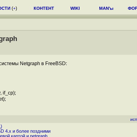
ОСТИ
(
+
)
КОНТЕНТ
WIKI
MAN'ы
ФО
graph
системы Netgraph в FreeBSD:
 if_cp);
t);
ис
.
)
D 4.x и более поздними
вой картой и netgraph