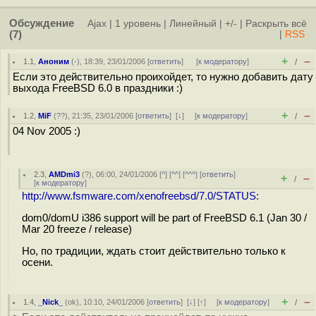
Обсуждение
Ajax
|
1 уровень
|
Линейный
|
+/-
|
Раскрыть всё
(7)
|
RSS
+
–
1.1
,
Аноним
(
-
), 18:39, 23/01/2006 [
ответить
]
[
к модератору
]
/
Если это действительно проихойдет, то нужно добавить дату
выхода FreeBSD 6.0 в праздники :)
+
–
1.2
,
MiF
(
??
), 21:35, 23/01/2006 [
ответить
]
[
↓
] [
к модератору
]
/
04 Nov 2005 :)
2.3
,
AMDmi3
(
?
), 06:00, 24/01/2006 [
^
] [
^^
] [
^^^
] [
ответить
]
+
–
/
[
к модератору
]
http://www.fsmware.com/xenofreebsd/7.0/STATUS:
dom0/domU i386 support will be part of FreeBSD 6.1 (Jan 30 /
Mar 20 freeze / release)
Но, по традиции, ждать стоит действительно только к
осени.
+
–
1.4
,
_Nick_
(
ok
), 10:10, 24/01/2006 [
ответить
]
[
↓
] [
↑
] [
к модератору
]
/