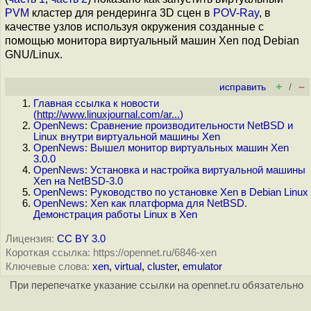
PVM
кластер для рендеринга 3D сцен в
POV-Ray
, в
качестве узлов используя окружения созданные с
помощью монитора виртуальный машин Xen под Debian
GNU/Linux.
+
–
исправить
/
Главная ссылка к новости
(
http://www.linuxjournal.com/ar...
)
OpenNews: Сравнение производительности NetBSD и
Linux внутри виртуальной машины Xen
OpenNews: Вышел монитор виртуальных машин Xen
3.0.0
OpenNews: Установка и настройка виртуальной машины
Xen на NetBSD-3.0
OpenNews: Руководство по установке Xen в Debian Linux
OpenNews: Xen как платформа для NetBSD.
Демонстрация работы Linux в Xen
Лицензия:
CC BY 3.0
Короткая ссылка: https://opennet.ru/6846-xen
Ключевые слова:
xen
,
virtual
,
cluster
,
emulator
При перепечатке указание ссылки на opennet.ru обязательно