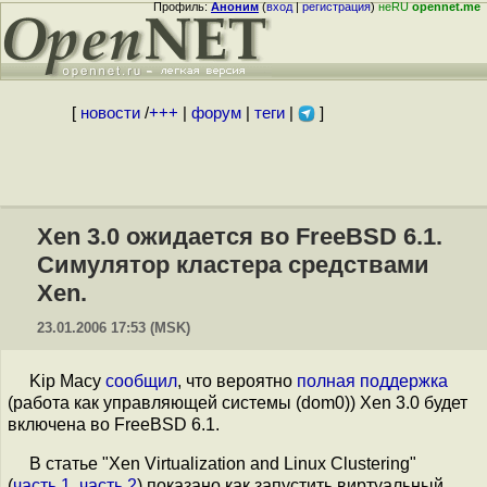
Профиль:
Аноним
(
вход
|
регистрация
)
неRU
opennet.me
[
новости
/
+++
|
форум
|
теги
|
]
Xen 3.0 ожидается во FreeBSD 6.1.
Симулятор кластера средствами
Xen.
23.01.2006 17:53 (MSK)
Kip Macy
сообщил
, что вероятно
полная поддержка
(работа как управляющей системы (dom0)) Xen 3.0 будет
включена во FreeBSD 6.1.
В статье "Xen Virtualization and Linux Clustering"
(
часть 1
,
часть 2
) показано как запустить виртуальный