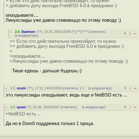
> Если это действительно проихойдет, то нужно
> добавить дату выхода FreeBSD 6.0 в праздники :)
опаздываете....
Линуксоиды уже давно спиваюццо по этому поводу ;)
2.6
,
Daemon
(
??
), 14:25, 26/01/2006 [
^
] [
^^
] [
^^^
] [
ответить
]
+
–
/
[
к модератору
]
>> Если это действительно проихойдет, то нужно
>> добавить дату выхода FreeBSD 6.0 в праздники :)
>
>опаздываете....
>Линуксоиды уже давно спиваюццо по этому поводу ;)
Тише едешь - дальше будешь;-)
+
–
1.5
,
scum
(
??
), 17:11, 24/01/2006 [
ответить
]
[
↑
] [
к модератору
]
/
это линуксоиды опаздывают, ведь еще и NetBSD есть ...
+
–
1.7
,
quasi
(
?
), 01:48, 20/09/2007 [
ответить
]
[
к модератору
]
/
>NetBSD есть ...
Да но в Dom0 поддрежка только 1 проца.