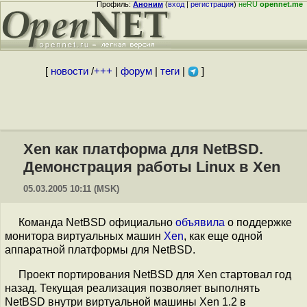
Профиль:
Аноним
(
вход
|
регистрация
)
неRU
opennet.me
[
новости
/
+++
|
форум
|
теги
|
]
Xen как платформа для NetBSD.
Демонстрация работы Linux в Xen
05.03.2005 10:11 (MSK)
Команда NetBSD официально
объявила
о поддержке
монитора виртуальных машин
Xen
, как еще одной
аппаратной платформы для NetBSD.
Проект портирования NetBSD для Xen стартовал год
назад. Текущая реализация позволяет выполнять
NetBSD внутри виртуальной машины Xen 1.2 в