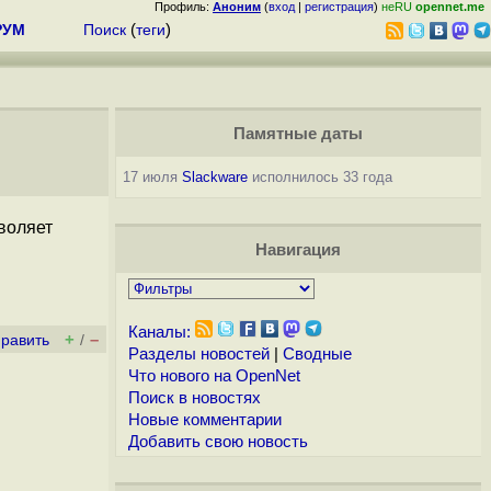
Профиль:
Аноним
(
вход
|
регистрация
)
неRU
opennet.me
РУМ
Поиск
(
теги
)
Памятные даты
17 июля
Slackware
исполнилось 33 года
зволяет
Навигация
Каналы:
+
–
править
/
Разделы новостей
|
Сводные
Что нового на OpenNet
Поиск в новостях
Новые комментарии
Добавить свою новость