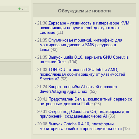
+
–
/
Обсуждаемые новости
-
21:36
Zapscape - уязвимость в гипервизоре KVM,
позволяющая получить root-доступ к хост-
системе
(11)
-
21:35
Опубликован mount-tui, интерфейс для
монтирования дисков и SMB-ресурсов в
Linux
(43)
-
21:35
Выпуск uutils 0.10, варианта GNU Coreutils
на языке Rust
(104)
-
21:33
TONTOU - атака на CPU Intel и AMD,
позволяющая обойти защиту от уязвимостей
Spectre v2
(52)
-
21:24
Запрет на приём AI-патчей в раздел
drivers/staging ядра Linux
(52)
-
20:41
Представлен Denial, композитный сервер со
встроенным движком Flutter
(26)
-
20:31
Открыт код Cloudflare OS, платформы для
приложений, создаваемых через AI
(36)
-
20:08
Выпуск Gotcha 0.4.10, платформы
мониторинга ошибок и производительности
(13)