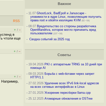
Важное
-
11.07
GhostLock, BadEpoll и Januscape -
уязвимости в ядре Linux, позволяющие получить
права root и обойти изоляцию KVM
RSS
(82 +34)
-
08.07
Вредительство со стороны разработчика
+
–
OpenMandriva, которое могло причинить вред
/
пользователям
(107 +34)
суспенд в
ть чтоли еще
-
Сводка событий за 2025 год
+
–
/
Советы
-
19.04.2026
PKI с аппаратным TRNG за 10 дней при
помощи AI
-
09.03.2026
Борьба с web-ботами через запрет
+
–
/
HTTP/1.1
. Например,
-
27.02.2026
Удаление всех IPv6 link-local адресов
на всех сетевых интерфейсах в Linux
-
27.01.2026
Ускорение пересборки llama.cpp
-
25.12.2025
Атомарные обновления в OSTree