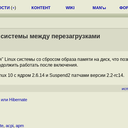
ОСТИ
(
+
)
КОНТЕНТ
WIKI
MAN'ы
ФО
x системы между перезагрузками
" Linux системы со сбросом образа памяти на диск, что по
одолжить работать после включения.
ux 10 с ядром 2.6.14 и Suspend2 патчами версии 2.2-rc14.
ис
 или Hibernate
te
,
acpi
,
apm