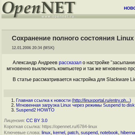
НОВ
Сохранение полного состояния Linu
12.01.2006 20:34 (MSK)
Александр Андреев
рассказал
о настройке "засыпания
мгновенно выключить компьютер и так же мгновенно пр
В статье рассматривается настройка для Slackware Lin
Главная ссылка к новости (
http://linuxportal.ru/entry.ph...
)
Мгновенная загрузка Linux через режимы Suspend to disk
Suspend2 HOWTO
Лицензия:
CC BY 3.0
Короткая ссылка: https://opennet.ru/6784-linux
Ключевые слова:
linux
,
kernel
,
patch
,
suspend
,
notebook
,
hiberna