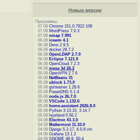
Новые версии
Программы:
07.08
Chrome 151.0.7922.108
07.08
WordPress 7.0.3
07.08
nmap 7.991
06.08
icewm 4.1
06.08
Deno 2.9.5
06.08
docker 29.7.2
06.08
OpenLDAP 2.7.0
06.08
Eclipse 7.121.0
06.08
OpenCloud 7.2.3
06.08
mesa 3d 26.2
05.08
OpenVPN 2.7.6
05.08
NetBeans 31
05.08
ublock 1.73.0
05.08
gstreamer 1.28.6
05.08
PowerDNS 5.1.4
05.08
node.js 26.7.0
05.08
VSCode 1.132.0
05.08
home-assistant 2026.8.0
05.08
Python 3.13.15, 3.14.7
05.08
hyprland 0.56.2
04.08
Electron 43.3.0
04.08
Mattermost 11.10.0
04.08
Django 5.2.17, 6.0.8
vln
04.08
Grafana 13.1.2
04.08
GNOME 49.9, 50.4