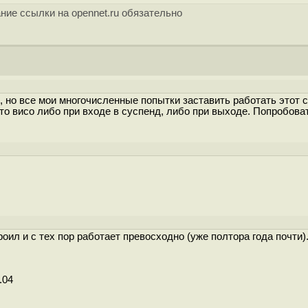
ние ссылки на opennet.ru обязательно
, но все мои многочисленные попытки заставить работать этот 
о висо либо при входе в суспенд, либо при выходе. Попробова
роил и с тех пор работает превосходно (уже полтора года почти)
.04