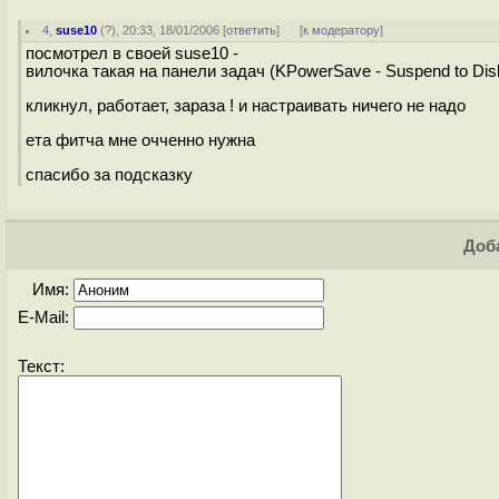
4
,
suse10
(
?
), 20:33, 18/01/2006 [
ответить
]
[
к модератору
]
посмотрел в своей suse10 -
вилочка такая на панели задач (KPowerSave - Suspend to Dis
кликнул, работает, зараза ! и настраивать ничего не надо
ета фитча мне очченно нужна
спасибо за подсказку
Доба
Имя:
E-Mail:
Текст: