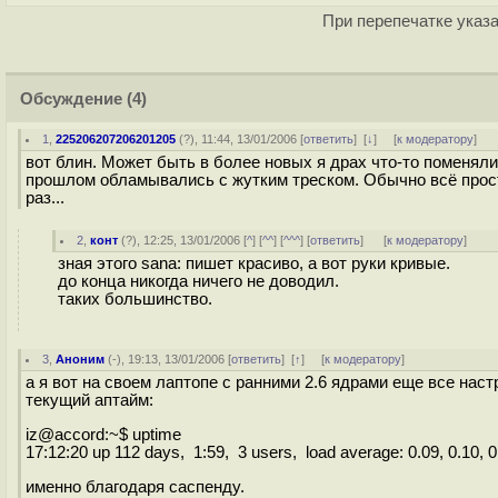
При перепечатке указа
Обсуждение
(4)
1
,
225206207206201205
(
?
), 11:44, 13/01/2006 [
ответить
]
[
↓
] [
к модератору
]
вот блин. Может быть в более новых я драх что-то поменяли
прошлом обламывались с жутким треском. Обычно всё прост
раз...
2
,
конт
(
?
), 12:25, 13/01/2006 [
^
] [
^^
] [
^^^
] [
ответить
]
[
к модератору
]
зная этого sana: пишет красиво, а вот руки кривые.
до конца никогда ничего не доводил.
таких большинство.
3
,
Аноним
(
-
), 19:13, 13/01/2006 [
ответить
]
[
↑
] [
к модератору
]
а я вот на своем лаптопе с ранними 2.6 ядрами еще все наст
текущий аптайм:
iz@accord:~$ uptime
17:12:20 up 112 days, 1:59, 3 users, load average: 0.09, 0.10, 0
именно благодаря саспенду.