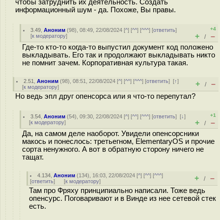
чтобы затруднить их деятельность. Создать
информационный шум - да. Похоже, Вы правы.
+4
3.49
,
Аноним
(
98
), 08:49, 22/08/2024 [
^
] [
^^
] [
^^^
] [
ответить
]
+
–
[
к модератору
]
/
Где-то кто-то когда-то выпустил документ код положено
выкладывать. Его так и продолжают выкладывать никто
не помнит зачем. Корпоративная культура такая.
2.51
,
Аноним
(
98
), 08:51, 22/08/2024 [
^
] [
^^
] [
^^^
] [
ответить
]
[
↑
]
+
–
/
[
к модератору
]
Но ведь эпл друг опенсорса или я что-то перепутал?
+1
3.54
,
Аноним
(
54
), 09:30, 22/08/2024 [
^
] [
^^
] [
^^^
] [
ответить
]
[
↓
]
+
–
[
к модератору
]
/
Да, на самом деле наоборот. Увидели опенсорсники
макось и понеслось: третьегном, ElementaryOS и прочие
сорта ненужного. А вот в обратную сторону ничего не
тащат.
4.134
,
Аноним
(
134
), 16:03, 22/08/2024 [
^
] [
^^
] [
^^^
]
+
–
/
[
ответить
]
[
к модератору
]
Там про Фряху принципиально написали. Тоже ведь
опенсурс. Поговаривают и в Винде из нее сетевой стек
есть.