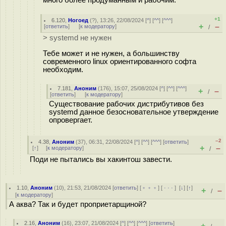
+1
6.120
,
Ногоед
(
?
), 13:26, 22/08/2024 [
^
] [
^^
] [
^^^
]
+
–
[
ответить
]
[
к модератору
]
/
> systemd не нужен
Тебе может и не нужен, а большинству
современного linux ориентированного софта
необходим.
7.181
,
Аноним
(
176
), 15:07, 25/08/2024 [
^
] [
^^
] [
^^^
]
+
–
/
[
ответить
]
[
к модератору
]
Существование рабочих дистрибутивов без
systemd данное безосновательное утверждение
опровергает.
–2
4.38
,
Аноним
(
37
), 06:31, 22/08/2024 [
^
] [
^^
] [
^^^
] [
ответить
]
+
–
[
↑
] [
к модератору
]
/
Поди не пытались вы хакинтош завести.
1.10
,
Аноним
(
10
), 21:53, 21/08/2024 [
ответить
] [
﹢﹢﹢
] [
· · ·
]
[
↓
] [
↑
]
+
–
/
[
к модератору
]
А аква? Так и будет проприетарщиной?
2.16
,
Аноним
(
16
), 23:07, 21/08/2024 [
^
] [
^^
] [
^^^
] [
ответить
]
+
–