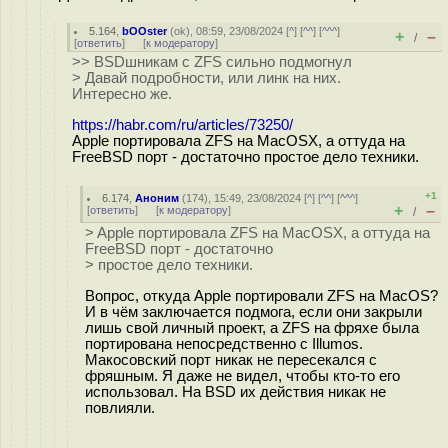
5.164
,
bOOster
(
ok
), 08:59, 23/08/2024 [
^
] [
^^
] [
^^^
]
+
–
/
[
ответить
]
[
к модератору
]
>> BSDшникам с ZFS сильно подмогнул
> Давай подробности, или линк на них.
Интересно же.
https://habr.com/ru/articles/73250/
Apple портировала ZFS на MacOSX, а оттуда на
FreeBSD порт - достаточно простое дело техники.
+1
6.174
,
Аноним
(
174
), 15:49, 23/08/2024 [
^
] [
^^
] [
^^^
]
+
–
[
ответить
]
[
к модератору
]
/
> Apple портировала ZFS на MacOSX, а оттуда на
FreeBSD порт - достаточно
> простое дело техники.
Вопрос, откуда Apple портировали ZFS на MacOS?
И в чём заключается подмога, если они закрыли
лишь свой личный проект, а ZFS на фряхе была
портирована непосредственно с Illumos.
Макосовский порт никак не пересекался с
фряшным. Я даже не видел, чтобы кто-то его
использовал. На BSD их действия никак не
повлияли.