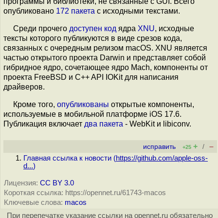
программы и библиотеки, не связанные с GUI. Всего
опубликовано
172 пакета
с исходными текстами.
Среди прочего
доступен
код
ядра
XNU
, исходные
тексты которого публикуются в виде срезов кода,
связанных с очередным релизом macOS. XNU является
частью открытого проекта Darwin и представляет собой
гибридное ядро, сочетающее ядро Mach, компоненты от
проекта FreeBSD и C++ API IOKit для написания
драйверов.
Кроме того,
опубликованы
открытые компоненты,
используемые в мобильной платформе iOS 17.6.
Публикация включает
два пакета
- WebKit и libiconv.
+
–
исправить
/
+25
Главная ссылка к новости (
https://github.com/apple-oss-
d...
)
Лицензия:
CC BY 3.0
Короткая ссылка: https://opennet.ru/61743-macos
Ключевые слова:
macos
При перепечатке указание ссылки на opennet.ru обязательно