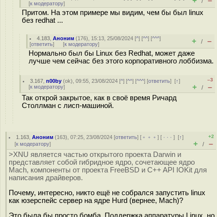
+
–
/
[
к модератору
]
Притом. На этом примере мы видим, чем бы был linux
без redhat ...
4.183
,
Аноним
(
176
), 15:13, 25/08/2024 [
^
] [
^^
] [
^^^
]
+
–
/
[
ответить
]
[
к модератору
]
Нормально был бы Linux без Redhat, может даже
лучше чем сейчас без этого корпоративного лоббизма.
–3
3.167
,
n00by
(
ok
), 09:55, 23/08/2024 [
^
] [
^^
] [
^^^
] [
ответить
]
[
↑
]
+
–
[
к модератору
]
/
Так открой закрытое, как в своё время Ричард
Столлман с лисп-машиной.
+2
1.163
,
Аноним
(
163
), 07:25, 23/08/2024 [
ответить
] [
﹢﹢﹢
] [
· · ·
]
[
↑
]
+
–
[
к модератору
]
/
>XNU является частью открытого проекта Darwin и
представляет собой гибридное ядро, сочетающее ядро
Mach, компоненты от проекта FreeBSD и C++ API IOKit для
написания драйверов.
Почему, интересно, никто ещё не собрался запустить linux
как юзерспейс сервер на ядре Hurd (вернее, Mach)?
Это была бы просто бомба. Поддержка аппаратуры Linux, но