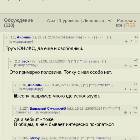
Обсуждение
Ajax
|
1 уровень
|
Линейный
|
+/-
|
Раскрыть
(118)
всё
|
RSS
–11
1.1
,
Аноним
(
1
), 21:21, 21/08/2024 [
ответить
] [
﹢﹢﹢
] [
· · ·
]
[
↓
]
+
–
[
к модератору
]
/
Труъ ЮНИКС, да ещё и свободный.
+7
2.3
,
beck
(
??
), 21:26, 21/08/2024 [
^
] [
^^
] [
^^^
] [
ответить
]
[
↓
]
+
–
[
к модератору
]
/
Это примерно половина. Толку с нея особо нет.
+2
3.36
,
Аноним
(
36
), 01:48, 22/08/2024 [
^
] [
^^
] [
^^^
] [
ответить
]
+
–
[
к модератору
]
/
libiconv например много где используют.
+1
3.127
,
Бывалый Смузихлёб
(
ok
), 15:29, 22/08/2024 [
^
] [
^^
] [
^^^
]
+
–
[
ответить
]
[
к модератору
]
/
да и вебкит - тоже
В общем, в нём бывает интересно покопаться
3.165
,
n00by
(
ok
), 09:46, 23/08/2024 [
^
] [
^^
] [
^^^
] [
ответить
]
+
–