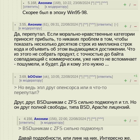
5.168
,
Аноним
(
168
), 10:22, 23/08/2024 [
^
] [
^^
] [
^^^
]
+
–
/
[
ответить
]
[
к модератору
]
Скорее был в эпоху Win95-98.
3.55
,
Аноним
(
61
), 09:31, 22/08/2024 [
^
] [
^^
] [
^^^
] [
ответить
]
[
↑
]
+
–
/
[
к модератору
]
Да, перепутал. Если морально-нравственные категории
приносят прибыль, то никаких проблем в том, чтобы
показать несколько десятков строк из миллиона строк
кода и объявить об этом выдающимся достижении. Что
из этого не собрать продукт, с точностью до байта
совпадающий с коммерческим, уже никто не вспоминает
- пошумели, и будет. Да и кому это нужно ...
+1
3.69
,
bOOster
(
ok
), 10:05, 22/08/2024 [
^
] [
^^
] [
^^^
] [
ответить
]
+
–
[
к модератору
]
/
> Но ведь эпл друг опенсорса или я что-то
перепутал?
Друг, друг. BSDшникам с ZFS сильно подмогнул и т.п. Но
он друг полной свободы, типа BSD, Apache лицензий.
4.156
,
Аноним
(
156
), 22:00, 22/08/2024 [
^
] [
^^
] [
^^^
]
+
–
/
[
ответить
]
[
к модератору
]
> BSDшникам с ZFS сильно подмогнул
Давай подробности, или линк на них. Интересно же.