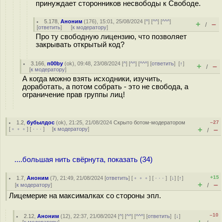
принуждает сторонников несвободы к Свободе.
5.178
,
Аноним
(
176
), 15:01, 25/08/2024 [
^
] [
^^
] [
^^^
]
+
–
/
[
ответить
]
[
к модератору
]
Про ту свободную лицензию, что позволяет
закрывать открытый код?
3.166
,
n00by
(
ok
), 09:48, 23/08/2024 [
^
] [
^^
] [
^^^
] [
ответить
]
[
↑
]
+
–
/
[
к модератору
]
А когда можно взять исходники, изучить,
доработать, а потом собрать - это не свобода, а
ограничение прав группы лиц!
1.2
,
бубылдос
(
ok
), 21:25, 21/08/2024
Скрыто ботом-модератором
–27
+
–
[
﹢﹢﹢
] [
· · ·
] [
к модератору
]
/
....большая нить свёрнута, показать (34)
+15
1.7
,
Аноним
(
7
), 21:49, 21/08/2024 [
ответить
] [
﹢﹢﹢
] [
· · ·
]
[
↓
] [
↑
]
+
–
[
к модератору
]
/
Лицемерие на максималках со стороны эпл.
–10
2.12
,
Аноним
(
12
), 22:37, 21/08/2024 [
^
] [
^^
] [
^^^
] [
ответить
]
[
↓
]