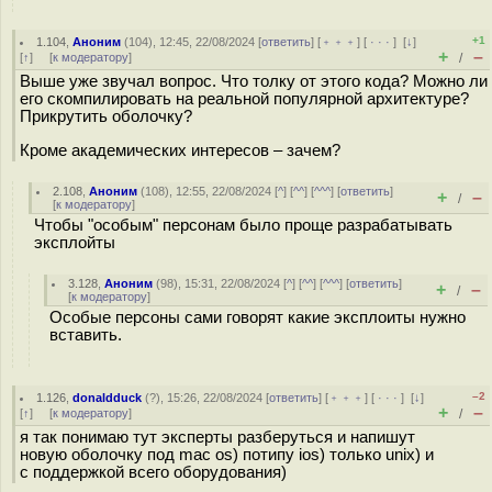
+1
1.104
,
Аноним
(
104
), 12:45, 22/08/2024 [
ответить
] [
﹢﹢﹢
] [
· · ·
]
[
↓
]
+
–
[
↑
] [
к модератору
]
/
Выше уже звучал вопрос. Что толку от этого кода? Можно ли
его скомпилировать на реальной популярной архитектуре?
Прикрутить оболочку?
Кроме академических интересов – зачем?
2.108
,
Аноним
(
108
), 12:55, 22/08/2024 [
^
] [
^^
] [
^^^
] [
ответить
]
+
–
/
[
к модератору
]
Чтобы "особым" персонам было проще разрабатывать
эксплойты
3.128
,
Аноним
(
98
), 15:31, 22/08/2024 [
^
] [
^^
] [
^^^
] [
ответить
]
+
–
/
[
к модератору
]
Особые персоны сами говорят какие эксплоиты нужно
вставить.
–2
1.126
,
donaldduck
(
?
), 15:26, 22/08/2024 [
ответить
] [
﹢﹢﹢
] [
· · ·
]
[
↓
]
+
–
[
↑
] [
к модератору
]
/
я так понимаю тут эксперты разберуться и напишут
новую оболочку под mac os) потипу ios) только unix) и
с поддержкой всего оборудования)