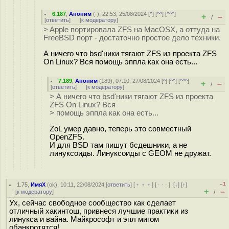
6.187
,
Аноним
(
-
), 22:53, 25/08/2024 [
^
] [
^^
] [
^^^
]
+
–
/
[
ответить
]
[
к модератору
]
> Apple портировала ZFS на MacOSX, а оттуда на
FreeBSD порт - достаточно простое дело техники.
А ничего что bsd'ники тягают ZFS из проекта ZFS
On Linux? Вся помощь эппла как она есть...
7.189
,
Аноним
(
189
), 07:10, 27/08/2024 [
^
] [
^^
] [
^^^
]
+
–
/
[
ответить
]
[
к модератору
]
> А ничего что bsd'ники тягают ZFS из проекта
ZFS On Linux? Вся
> помощь эппла как она есть...
ZoL умер давно, теперь это совместный
OpenZFS.
И для BSD там пишут бсдешники, а не
линуксоиды. Линуксоиды с GEOM не дружат.
–1
1.75
,
ИмяХ
(
ok
), 10:11, 22/08/2024 [
ответить
] [
﹢﹢﹢
] [
· · ·
]
[
↓
] [
↑
]
+
–
[
к модератору
]
/
Ух, сейчас свободное сообщество как сделает
отличный хакинтош, привнеся лучшие практики из
линукса и вайна. Майкрософт и эпл мигом
обанкротятся!