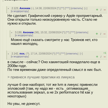
2.123
,
Аноним
(
-
), 14:38, 22/08/2024 [
^
] [
^^
] [
^^^
] [
ответить
]
[
↓
]
+
–
/
[
к модератору
]
Не сделает. Графический сервер у Apple проприетарный.
Они открыли только низкоуровневую часть. Стало не
нужно и открыли.
3.130
,
Аноним
(
98
), 15:32, 22/08/2024 [
^
] [
^^
] [
^^^
] [
ответить
]
+
–
/
[
к модератору
]
Можно ещё сказать смотрите у нас Троянов нет, кто
нашел молодец.
+1
2.142
,
пох.
(
?
), 17:14, 22/08/2024 [
^
] [
^^
] [
^^^
] [
ответить
]
[
↑
]
+
–
[
к модератору
]
/
в смысле - сейчас? Оно хакинтошей понаделало еще в
2008м годе.
По тем временам даже определенный смысл в них был.
> привнеся лучшие практики из линукса
лучше б они наоборот, тот же lvm в линукс привнесли
эпловский (там, ну надо же - есть _оптимизация_
использования зеркал, а не 2x performance hit как у
некоторых)
Но увы, не донесут.