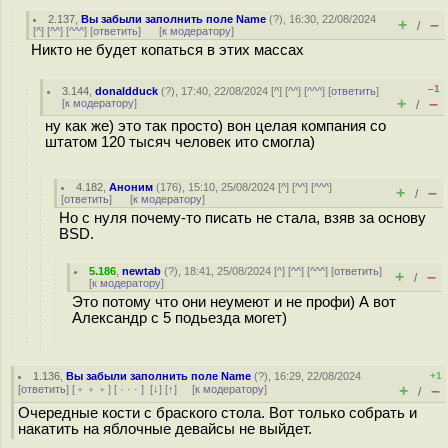
2.137
,
Вы забыли заполнить поле Name
(
?
), 16:30, 22/08/2024
+
–
/
[
^
] [
^^
] [
^^^
] [
ответить
]
[
к модератору
]
Никто не будет копаться в этих массах
–1
3.144
,
donaldduck
(
?
), 17:40, 22/08/2024 [
^
] [
^^
] [
^^^
] [
ответить
]
+
–
[
к модератору
]
/
ну как же) это так просто) вон целая компания со
штатом 120 тысяч человек ито смогла)
4.182
,
Аноним
(
176
), 15:10, 25/08/2024 [
^
] [
^^
] [
^^^
]
+
–
/
[
ответить
]
[
к модератору
]
Но с нуля почему-то писать не стала, взяв за основу
BSD.
5.186
,
newtab
(
?
), 18:41, 25/08/2024 [
^
] [
^^
] [
^^^
] [
ответить
]
+
–
/
[
к модератору
]
Это потому что они неумеют и не профи) А вот
Александр с 5 подьезда могет)
1.136
,
Вы забыли заполнить поле Name
(
?
), 16:29, 22/08/2024
+1
+
–
[
ответить
] [
﹢﹢﹢
] [
· · ·
]
[
↓
] [
↑
] [
к модератору
]
/
Очередные кости с браского стола. Вот только собрать и
накатить на яблочные девайсы не выйдет.