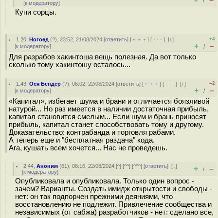
/
[
к модератору
]
Купи сорцы.
+4
1.20
,
Ногоед
(
?
), 23:52, 21/08/2024 [
ответить
] [
﹢﹢﹢
] [
· · ·
]
[
↑
]
+
–
[
к модератору
]
/
Для разрабов хакинтоша вещь полезная. Да вот только
сколько тому хакинтошу осталось...
–2
1.43
,
Ося Бендер
(
?
), 08:02, 22/08/2024 [
ответить
] [
﹢﹢﹢
] [
· · ·
]
[
↓
]
+
–
[
к модератору
]
/
«Капитал», избегает шума и брани и отличается боязливой
натурой... Но раз имеется в наличии достаточная прибыль,
капитал становится смелым... Если шум и брань приносят
прибыль, капитал станет способствовать тому и другому.
Доказательство: контрабанда и торговля рабами.
А теперь еще и "бесплатная раздача" кода.
Ага, кушать всем хочется... Нас не проведешь.
2.44
,
Аноним
(
61
), 08:16, 22/08/2024 [
^
] [
^^
] [
^^^
] [
ответить
]
[
↓
]
+
–
/
[
к модератору
]
Опубликовала и опубликовала. Только один вопрос -
зачем? Варианты. Создать имидж открытости и свободы -
нет: он так подпорчен прежними деяниями, что
восстановлению не подлежит. Привлечение сообщества и
независимых (от сабжа) разработчиков - нет: сделано все,