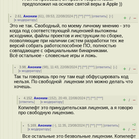
предположил на основе святой веры в Apple ))
2.61
,
Аноним
(
61
), 09:53, 22/08/2024 [
^
] [
^^
] [
^^^
] [
ответить
]
[
↑
]
+
–
/
[
к модератору
]
Это не так. Свободный, по моему личному мнению - это
когда под соответствующей лицензией выложены
исходники, файлы проектов и инструкции по сборке,
позволяющие при наличии систем разработки тех же
версий собрать работоспособное ПО, полностью
совпадающее с официальными бинарниками.
Всё остальное - словесные игры и ложь.
3.98
,
Аноним
(
98
), 11:43, 22/08/2024 [
^
] [
^^
] [
^^^
] [
ответить
]
[
↓
]
+
–
/
[
к модератору
]
Так ты говоришь про гну там ещё обфусцировать код
нельзя. По свободной лицензии эпл можно делать что
хочешь.
4.152
,
Аноним
(
152
), 20:49, 22/08/2024 [
^
] [
^^
] [
^^^
]
+
–
/
[
ответить
]
[
к модератору
]
Копилефт это принудительская лицензия, а я говорю
про свободную лицензию.
+2
5.169
,
Аноним
(
-
), 11:35, 23/08/2024 [
^
] [
^^
] [
^^^
] [
ответить
]
+
–
[
к модератору
]
/
Все остальные это безвольные лицензии. Копилефт