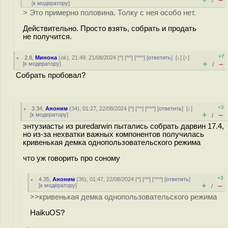
/
[
к модератору
]
> Это примерно половина. Толку с нея особо нет.
Действительно. Просто взять, собрать и продать
не получится.
+7
2.8
,
Минона
(
ok
), 21:49, 21/08/2024 [
^
] [
^^
] [
^^^
] [
ответить
]
[
↓
] [
↑
]
+
–
[
к модератору
]
/
Собрать пробовал?
+3
3.34
,
Аноним
(
34
), 01:27, 22/08/2024 [
^
] [
^^
] [
^^^
] [
ответить
]
[
↓
]
+
–
[
к модератору
]
/
энтузиасты из puredarwin пытались собрать дарвин 17.4,
но из-за нехватки важных компонентов получилась
кривенькая демка однопользовательского режима
что уж говорить про соному
+3
4.35
,
Аноним
(
36
), 01:47, 22/08/2024 [
^
] [
^^
] [
^^^
] [
ответить
]
+
–
[
к модератору
]
/
>>кривенькая демка однопользовательского режима
HaikuOS?