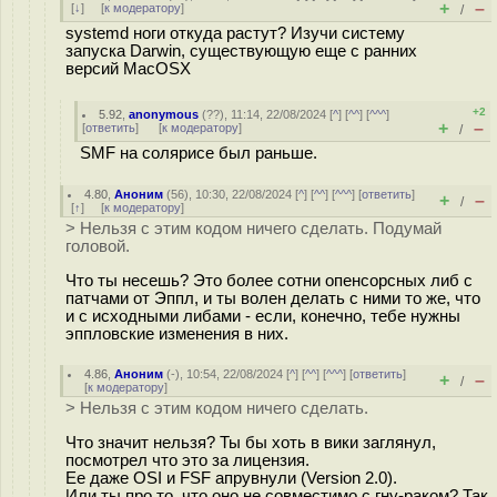
+
–
[
↓
] [
к модератору
]
/
systemd ноги откуда растут? Изучи систему
запуска Darwin, существующую еще с ранних
версий MacOSX
+2
5.92
,
anonymous
(
??
), 11:14, 22/08/2024 [
^
] [
^^
] [
^^^
]
+
–
[
ответить
]
[
к модератору
]
/
SMF на солярисе был раньше.
4.80
,
Аноним
(
56
), 10:30, 22/08/2024 [
^
] [
^^
] [
^^^
] [
ответить
]
+
–
/
[
↑
] [
к модератору
]
> Нельзя с этим кодом ничего сделать. Подумай
головой.
Что ты несешь? Это более сотни опенсорсных либ с
патчами от Эппл, и ты волен делать с ними то же, что
и с исходными либами - если, конечно, тебе нужны
эппловские изменения в них.
4.86
,
Аноним
(
-
), 10:54, 22/08/2024 [
^
] [
^^
] [
^^^
] [
ответить
]
+
–
/
[
к модератору
]
> Нельзя с этим кодом ничего сделать.
Что значит нельзя? Ты бы хоть в вики заглянул,
посмотрел что это за лицензия.
Ее даже OSI и FSF апрувнули (Version 2.0).
Или ты про то, что оно не совместимо с гну-раком? Так