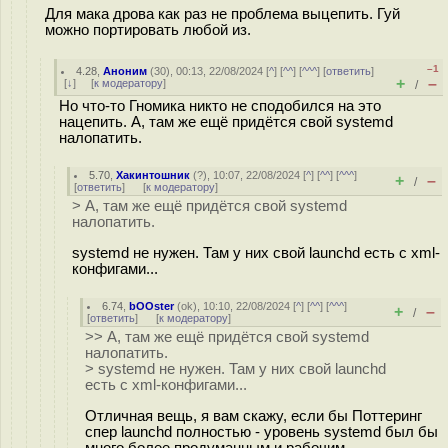
Для мака дрова как раз не проблема выцепить. Гуй
можно портировать любой из.
–1
4.28
,
Аноним
(
30
), 00:13, 22/08/2024 [
^
] [
^^
] [
^^^
] [
ответить
]
+
–
[
↓
] [
к модератору
]
/
Но что-то Гномика никто не сподобился на это
нацепить. А, там же ещё придётся свой systemd
налопатить.
5.70
,
Хакинтошник
(
?
), 10:07, 22/08/2024 [
^
] [
^^
] [
^^^
]
+
–
/
[
ответить
]
[
к модератору
]
> А, там же ещё придётся свой systemd
налопатить.
systemd не нужен. Там у них свой launchd есть с xml-
конфигами...
6.74
,
bOOster
(
ok
), 10:10, 22/08/2024 [
^
] [
^^
] [
^^^
]
+
–
/
[
ответить
]
[
к модератору
]
>> А, там же ещё придётся свой systemd
налопатить.
> systemd не нужен. Там у них свой launchd
есть с xml-конфигами...
Отличная вещь, я вам скажу, если бы Поттеринг
спер launchd полностью - уровень systemd был бы
много более продуманным и рабочим.