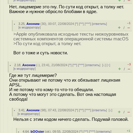
+
–
[
к модератору
]
/
Нет, лицемерие это гну. По сути код открыт, а толку нет.
Важное и нужное обросло блобами в ядре.
–1
3.25
,
Аноним
(
30
), 00:07, 22/08/2024 [
^
] [
^^
] [
^^^
] [
ответить
]
+
–
[
к модератору
]
/
>Apple опубликовала исходные тексты низкоуровневых
системных компонентов операционной системы macOS
>По сути код открыт, а толку нет.
Вот о тоже и суть новости.
–3
2.18
,
Аноним
(
-
), 23:41, 21/08/2024 [
^
] [
^^
] [
^^^
] [
ответить
]
[
↓
] [
↑
]
+
–
[
к модератору
]
/
Где же тут лицемерие?
Они открывают не потому что их обязывает лицензия
APSL.
И не потому что кому-то что-то обещали.
А потому что могут это сделать. Вот она настоящая
свобода!
3.41
,
Аноним
(
98
), 07:43, 22/08/2024 [
^
] [
^^
] [
^^^
] [
ответить
]
[
↓
]
+
–
/
[
к модератору
]
Нельзя с этим кодом ничего сделать. Подумай головой.
+1
4.64
,
bOOster
(
ok
), 09:55, 22/08/2024 [
^
] [
^^
] [
^^^
] [
ответить
]