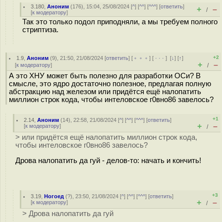
3.180
,
Аноним
(
176
), 15:04, 25/08/2024 [
^
] [
^^
] [
^^^
] [
ответить
]
+
–
/
[
к модератору
]
Так это только подол приподняли, а мы требуем полного
стриптиза.
+2
1.9
,
Аноним
(
9
), 21:50, 21/08/2024 [
ответить
] [
﹢﹢﹢
] [
· · ·
]
[
↓
] [
↑
]
+
–
[
к модератору
]
/
А это ХНУ может быть полезно для разработки ОСи? В
смысле, это ядро достаточно полезное, предлагая полную
абстракцию над железом или придётся ещё налопатить
миллион строк кода, чтобы интеловское г0вно86 завелось?
+1
2.14
,
Аноним
(
14
), 22:58, 21/08/2024 [
^
] [
^^
] [
^^^
] [
ответить
]
+
–
[
к модератору
]
/
> или придётся ещё налопатить миллион строк кода,
чтобы интеловское г0вно86 завелось?
Дрова налопатить да гуй - делов-то: начать и кончить!
+3
3.19
,
Ногоед
(
?
), 23:50, 21/08/2024 [
^
] [
^^
] [
^^^
] [
ответить
]
+
–
[
к модератору
]
/
> Дрова налопатить да гуй