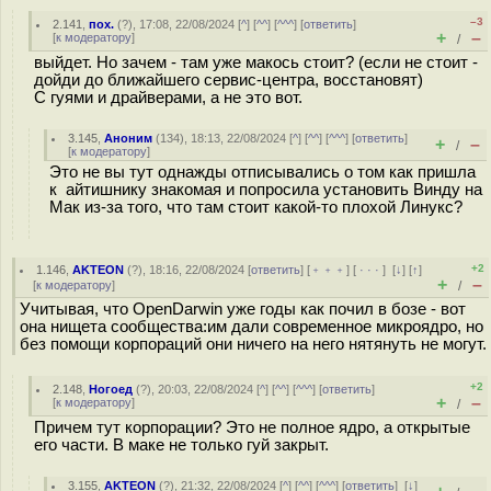
–3
2.141
,
пох.
(
?
), 17:08, 22/08/2024 [
^
] [
^^
] [
^^^
] [
ответить
]
+
–
[
к модератору
]
/
выйдет. Но зачем - там уже макось стоит? (если не стоит -
дойди до ближайшего сервис-центра, восстановят)
С гуями и драйверами, а не это вот.
3.145
,
Аноним
(
134
), 18:13, 22/08/2024 [
^
] [
^^
] [
^^^
] [
ответить
]
+
–
/
[
к модератору
]
Это не вы тут однажды отписывались о том как пришла
к айтишнику знакомая и попросила установить Винду на
Мак из-за того, что там стоит какой-то плохой Линукс?
+2
1.146
,
AKTEON
(
?
), 18:16, 22/08/2024 [
ответить
] [
﹢﹢﹢
] [
· · ·
]
[
↓
] [
↑
]
+
–
[
к модератору
]
/
Учитывая, что OpenDarwin уже годы как почил в бозе - вот
она нищета сообщества:им дали современное микроядро, но
без помощи корпораций они ничего на него нятянуть не могут.
+2
2.148
,
Ногоед
(
?
), 20:03, 22/08/2024 [
^
] [
^^
] [
^^^
] [
ответить
]
+
–
[
к модератору
]
/
Причем тут корпорации? Это не полное ядро, а открытые
его части. В маке не только гуй закрыт.
3.155
,
AKTEON
(
?
), 21:32, 22/08/2024 [
^
] [
^^
] [
^^^
] [
ответить
]
[
↓
]