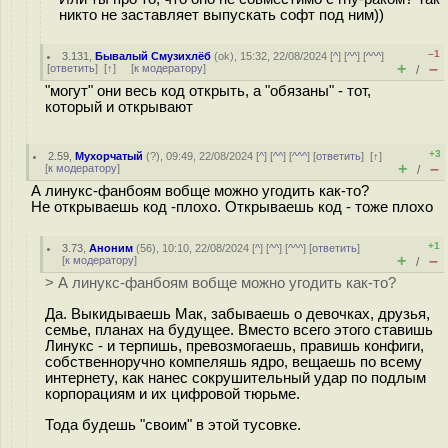
никто не заставляет выпускать софт под ним))
–1
3.131
,
Бывалый Смузихлёб
(
ok
), 15:32, 22/08/2024 [
^
] [
^^
] [
^^^
]
+
–
[
ответить
]
[
↑
] [
к модератору
]
/
"могут" они весь код открыть, а "обязаны" - тот,
который и открывают
+3
2.59
,
Мухорчатый
(
?
), 09:49, 22/08/2024 [
^
] [
^^
] [
^^^
] [
ответить
]
[
↑
]
+
–
[
к модератору
]
/
А линукс-фанбоям вобще можно угодить как-то?
Не открываешь код -плохо. Открываешь код - тоже плохо
+1
3.73
,
Аноним
(
56
), 10:10, 22/08/2024 [
^
] [
^^
] [
^^^
] [
ответить
]
+
–
[
к модератору
]
/
> А линукс-фанбоям вобще можно угодить как-то?
Да. Выкидываешь Мак, забываешь о девочках, друзья,
семье, планах на будущее. Вместо всего этого ставишь
Линукс - и терпишь, превозмогаешь, правишь конфиги,
собственноручно компеляшь ядро, вещаешь по всему
интернету, как нанес сокрушительный удар по подлым
корпорациям и их цифровой тюрьме.
Тода будешь "своим" в этой тусовке.