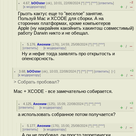
–2
4.67
,
bOOster
(
ok
), 10:01, 22/08/2024 [
^
] [
^^
] [
^^^
] [
ответить
]
+
–
[
к модератору
]
/
Грызть кактус еще то "веселое" занятие.
Пользуй Mac и XCODE для сборки. А на
сторонних платформах, кроме компьютеров
Apple (ну накрайняк какойнить хакинтош совместимый)
работу Darwin никто и не обещал.
5.176
,
Аноним
(
176
), 14:59, 25/08/2024 [
^
] [
^^
] [
^^^
]
+
–
/
[
ответить
]
[
к модератору
]
Ну и нефиг тогда заявлять про открытость и
опенсорсность.
+3
3.68
,
bOOster
(
ok
), 10:03, 22/08/2024 [
^
] [
^^
] [
^^^
] [
ответить
]
[
↑
]
+
–
[
к модератору
]
/
> Собрать пробовал?
Mac + XCODE - все замечательно собирается.
+3
4.125
,
Аноним
(
125
), 15:09, 22/08/2024 [
^
] [
^^
] [
^^^
]
+
–
[
ответить
]
[
к модератору
]
/
а использовать собранное потом получается?
5.177
,
Аноним
(
176
), 15:00, 25/08/2024 [
^
] [
^^
] [
^^^
]
+
–
/
[
ответить
]
[
к модератору
]
А он не пробовал, он просто теоретически