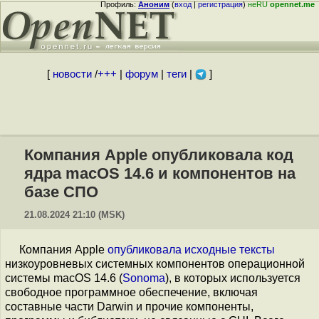
Профиль:
Аноним
(
вход
|
регистрация
)
неRU
opennet.me
[
новости
/
+++
|
форум
|
теги
|
]
Компания Apple опубликовала код
ядра macOS 14.6 и компонентов на
базе СПО
21.08.2024 21:10 (MSK)
Компания Apple
опубликовала
исходные тексты
низкоуровневых системных компонентов операционной
системы macOS 14.6 (
Sonoma
), в которых используется
свободное программное обеспечение, включая
составные части Darwin и прочие компоненты,