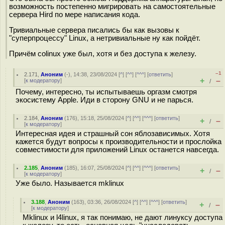
возможность постепенно мигрировать на самостоятельные
сервера Hird по мере написания кода.
Тривиальные сервера писались бы как вызовы к
"суперпроцессу" Linux, a нетривиальные ну как пойдёт.
Причём colinux уже был, хотя и без доступа к железу.
–1
2.171
,
Аноним
(
-
), 14:38, 23/08/2024 [
^
] [
^^
] [
^^^
] [
ответить
]
+
–
[
к модератору
]
/
Почему, интересно, ты испытываешь оргазм смотря
экосистему Apple. Иди в сторону GNU и не парься.
2.184
,
Аноним
(
176
), 15:18, 25/08/2024 [
^
] [
^^
] [
^^^
] [
ответить
]
+
–
/
[
к модератору
]
Интересная идея и страшный сон яблозависимых. Хотя
кажется будут вопросы к производительности и прослойка
совместимости для приложений Linux останется навсегда.
2.185
,
Аноним
(
185
), 16:07, 25/08/2024 [
^
] [
^^
] [
^^^
] [
ответить
]
+
–
/
[
к модератору
]
Уже было. Называется mklinux
3.188
,
Аноним
(
163
), 03:36, 26/08/2024 [
^
] [
^^
] [
^^^
] [
ответить
]
+
–
/
[
к модератору
]
Mklinux и l4linux, я так понимаю, не дают линуксу доступа