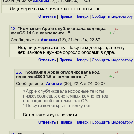
Сообщение от
Аноним
(7), 21-Авг-24, 21:49
Лицемерие на максималках со стороны эпл.
Ответить
|
Правка
|
Наверх
|
Cообщить модератору
12.
"Компания Apple опубликовала код ядра
–10
+
–
macOS 14.6 и компоненто..."
/
Сообщение от
Аноним
(12), 21-Авг-24, 22:37
Нет, лицемерие это гну. По сути код открыт, а толку
нет. Важное и нужное обросло блобами в ядре.
Ответить
|
Правка
|
Наверх
|
Cообщить модератору
25.
"Компания Apple опубликовала код
–1
+
–
ядра macOS 14.6 и компоненто..."
/
Сообщение от
Аноним
(30), 22-Авг-24, 00:07
>Apple опубликовала исходные тексты
низкоуровневых системных компонентов
операционной системы macOS
>По сути код открыт, а толку нет.
Вот о тоже и суть новости.
Ответить
|
Правка
|
Наверх
|
Cообщить модератору