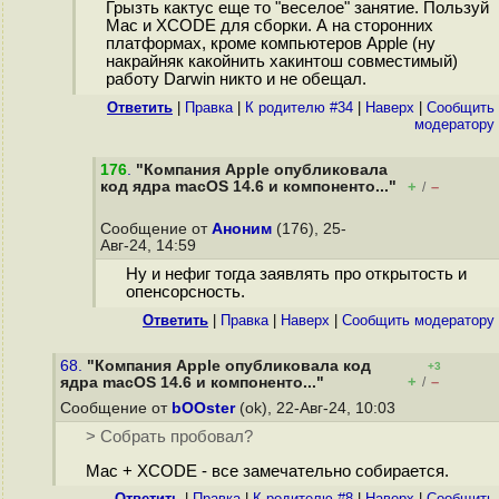
Грызть кактус еще то "веселое" занятие. Пользуй
Mac и XCODE для сборки. А на сторонних
платформах, кроме компьютеров Apple (ну
накрайняк какойнить хакинтош совместимый)
работу Darwin никто и не обещал.
Ответить
|
Правка
|
К родителю #34
|
Наверх
|
Cообщить
модератору
176
.
"Компания Apple опубликовала
код ядра macOS 14.6 и компоненто..."
+
–
/
Сообщение от
Аноним
(176), 25-
Авг-24, 14:59
Ну и нефиг тогда заявлять про открытость и
опенсорсность.
Ответить
|
Правка
|
Наверх
|
Cообщить модератору
68.
"Компания Apple опубликовала код
+3
+
–
ядра macOS 14.6 и компоненто..."
/
Сообщение от
bOOster
(ok), 22-Авг-24, 10:03
> Собрать пробовал?
Mac + XCODE - все замечательно собирается.
Ответить
|
Правка
|
К родителю #8
|
Наверх
|
Cообщить