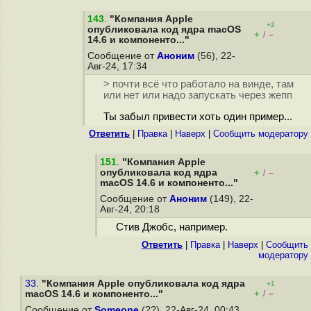
143
.
"Компания Apple
+2
опубликовала код ядра macOS
+
–
/
14.6 и компоненто..."
Сообщение от
Аноним
(56), 22-
Авг-24, 17:34
> почти всё что работало на винде, там
или нет или надо запускать через жепп
Ты забыл привести хоть один пример...
Ответить
|
Правка
|
Наверх
|
Cообщить модератору
151
.
"Компания Apple
опубликовала код ядра
+
–
/
macOS 14.6 и компоненто..."
Сообщение от
Аноним
(149), 22-
Авг-24, 20:18
Стив Джобс, например.
Ответить
|
Правка
|
Наверх
|
Cообщить
модератору
33.
"Компания Apple опубликовала код ядра
+1
+
–
macOS 14.6 и компоненто..."
/
Сообщение от
Someone
(??), 22-Авг-24, 00:43