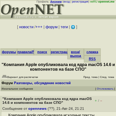
Профиль:
Аноним
(
вход
|
регистрация
)
неRU
opennet.me
[
новости
/
+++
|
форум
|
теги
|
]
форумы
правила/FAQ
поиск
регистрация
вход/
слежка
выход
RSS
"Компания Apple опубликовала код ядра macOS 14.6 и
компонентов на базе СПО"
Вариант для распечатки
Пред. тема
|
След. тема
Форум
Разговоры, обсуждение новостей
Изначальное сообщение
[
Отслеживать
]
"Компания Apple опубликовала код ядра macOS
+
–
/
14.6 и компонентов на базе СПО"
Сообщение от
opennews
(??), 21-Авг-24, 21:21
Компания Apple опубликовала исходные тексты