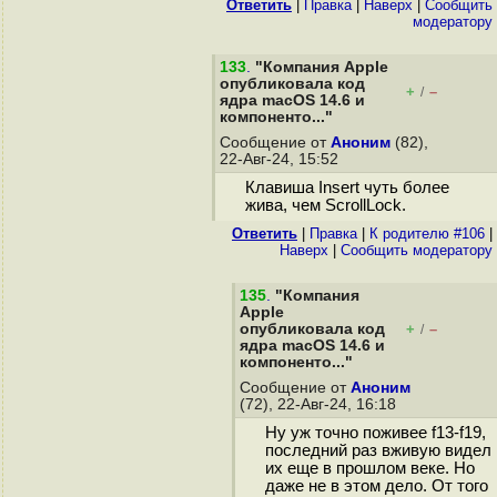
Ответить
|
Правка
|
Наверх
|
Cообщить
модератору
133
.
"Компания Apple
опубликовала код
+
–
/
ядра macOS 14.6 и
компоненто..."
Сообщение от
Аноним
(82),
22-Авг-24, 15:52
Клавиша Insert чуть более
жива, чем ScrollLock.
Ответить
|
Правка
|
К родителю #106
|
Наверх
|
Cообщить модератору
135
.
"Компания
Apple
опубликовала код
+
–
/
ядра macOS 14.6 и
компоненто..."
Сообщение от
Аноним
(72), 22-Авг-24, 16:18
Ну уж точно поживее f13-f19,
последний раз вживую видел
их еще в прошлом веке. Но
даже не в этом дело. От того