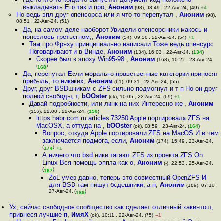
выкладывать Его так и про
,
Аноним
(98), 08:49 , 22-Авг-24, (49)
+4
Но ведь эпл друг опенсорса или я что-то перепутал
,
Аноним
(98),
08:51 , 22-Авг-24, (51)
Да, на самом деле наоборот Увидели опенсорсники макось и
понеслось третьегном,
,
Аноним
(54), 09:30 , 22-Авг-24, (54)
+1
Там про Фряху принципиально написали Тоже ведь опенсурс
Поговаривают и в Винде
,
Аноним
(134), 16:03 , 22-Авг-24, (
134
)
Скорее был в эпоху Win95-98
,
Аноним
(168), 10:22 , 23-Авг-24,
(
)
168
Да, перепутал Если морально-нравственные категории приносят
прибыль, то никаких
,
Аноним
(61), 09:31 , 22-Авг-24, (55)
Друг, друг BSDшникам с ZFS сильно подмогнул и т п Но он друг
полной свободы, т
,
bOOster
(ok), 10:05 , 22-Авг-24, (69)
+1
Давай подробности, или линк на них Интересно же
,
Аноним
(156), 22:00 , 22-Авг-24, (
156
)
https habr com ru articles 73250 Apple портировала ZFS на
MacOSX, а оттуда на
,
bOOster
(ok), 08:59 , 23-Авг-24, (
164
)
Вопрос, откуда Apple портировали ZFS на MacOS И в чём
заключается подмога, если
,
Аноним
(174), 15:49 , 23-Авг-24,
(
)
174
+1
А ничего что bsd ники тягают ZFS из проекта ZFS On
Linux Вся помощь эппла как о
,
Аноним
(-), 22:53 , 25-Авг-24,
(
)
187
ZoL умер давно, теперь это совместный OpenZFS И
для BSD там пишут бсдешники, а н
,
Аноним
(189), 07:10 ,
27-Авг-24, (
)
189
Ух, сейчас свободное сообщество как сделает отличный хакинтош,
привнеся лучшие п
,
ИмяХ
(ok), 10:11 , 22-Авг-24, (75)
–1