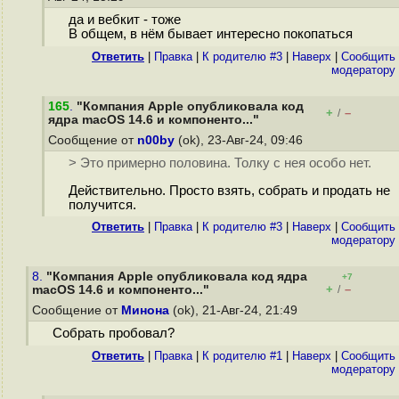
да и вебкит - тоже
В общем, в нём бывает интересно покопаться
Ответить
|
Правка
|
К родителю #3
|
Наверх
|
Cообщить
модератору
165
.
"Компания Apple опубликовала код
+
–
/
ядра macOS 14.6 и компоненто..."
Сообщение от
n00by
(ok), 23-Авг-24, 09:46
> Это примерно половина. Толку с нея особо нет.
Действительно. Просто взять, собрать и продать не
получится.
Ответить
|
Правка
|
К родителю #3
|
Наверх
|
Cообщить
модератору
8.
"Компания Apple опубликовала код ядра
+7
+
–
macOS 14.6 и компоненто..."
/
Сообщение от
Минона
(ok), 21-Авг-24, 21:49
Собрать пробовал?
Ответить
|
Правка
|
К родителю #1
|
Наверх
|
Cообщить
модератору