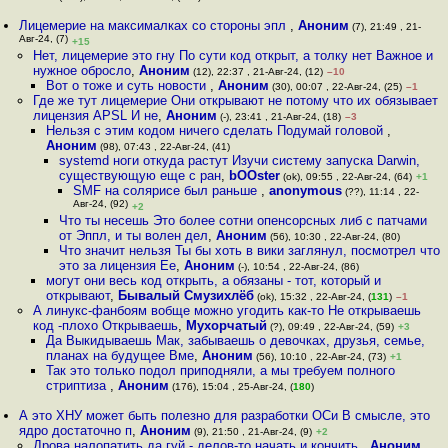
Лицемерие на максималках со стороны эпл
,
Аноним
(7), 21:49 , 21-
Авг-24, (7)
+15
Нет, лицемерие это гну По сути код открыт, а толку нет Важное и
нужное обросло
,
Аноним
(12), 22:37 , 21-Авг-24, (12)
–10
Вот о тоже и суть новости
,
Аноним
(30), 00:07 , 22-Авг-24, (25)
–1
Где же тут лицемерие Они открывают не потому что их обязывает
лицензия APSL И не
,
Аноним
(-), 23:41 , 21-Авг-24, (18)
–3
Нельзя с этим кодом ничего сделать Подумай головой
,
Аноним
(98), 07:43 , 22-Авг-24, (41)
systemd ноги откуда растут Изучи систему запуска Darwin,
существующую еще с ран
,
bOOster
(ok), 09:55 , 22-Авг-24, (64)
+1
SMF на солярисе был раньше
,
anonymous
(??), 11:14 , 22-
Авг-24, (92)
+2
Что ты несешь Это более сотни опенсорсных либ с патчами
от Эппл, и ты волен дел
,
Аноним
(56), 10:30 , 22-Авг-24, (80)
Что значит нельзя Ты бы хоть в вики заглянул, посмотрел что
это за лицензия Ее
,
Аноним
(-), 10:54 , 22-Авг-24, (86)
могут они весь код открыть, а обязаны - тот, который и
открывают
,
Бывалый Смузихлёб
(ok), 15:32 , 22-Авг-24, (
131
)
–1
А линукс-фанбоям вобще можно угодить как-то Не открываешь
код -плохо Открываешь
,
Мухорчатый
(?), 09:49 , 22-Авг-24, (59)
+3
Да Выкидываешь Мак, забываешь о девочках, друзья, семье,
планах на будущее Вме
,
Аноним
(56), 10:10 , 22-Авг-24, (73)
+1
Так это только подол приподняли, а мы требуем полного
стриптиза
,
Аноним
(176), 15:04 , 25-Авг-24, (
180
)
А это ХНУ может быть полезно для разработки ОСи В смысле, это
ядро достаточно п
,
Аноним
(9), 21:50 , 21-Авг-24, (9)
+2
Дрова налопатить да гуй - делов-то начать и кончить
,
Аноним