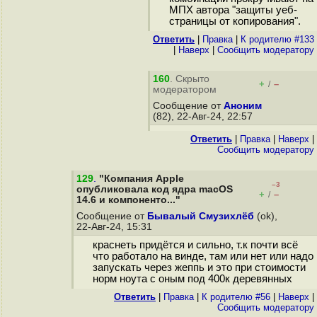
МПХ автора "защиты уеб-
страницы от копирования".
Ответить
|
Правка
|
К родителю #133
|
Наверх
|
Cообщить модератору
160
. Скрыто
+
–
/
модератором
Сообщение от
Аноним
(82), 22-Авг-24, 22:57
Ответить
|
Правка
|
Наверх
|
Cообщить модератору
129
.
"Компания Apple
–3
опубликовала код ядра macOS
+
–
/
14.6 и компоненто..."
Сообщение от
Бывалый Смузихлёб
(ok),
22-Авг-24, 15:31
краснеть придётся и сильно, т.к почти всё
что работало на винде, там или нет или надо
запускать через жеппь и это при стоимости
норм ноута с оным под 400к деревянных
Ответить
|
Правка
|
К родителю #56
|
Наверх
|
Cообщить модератору