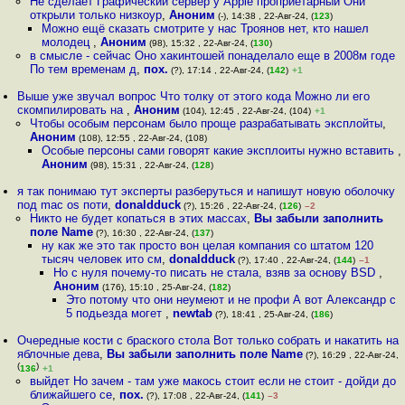
Не сделает Графический сервер у Apple проприетарный Они
открыли только низкоур
,
Аноним
(-), 14:38 , 22-Авг-24, (
123
)
Можно ещё сказать смотрите у нас Троянов нет, кто нашел
молодец
,
Аноним
(98), 15:32 , 22-Авг-24, (
130
)
в смысле - сейчас Оно хакинтошей понаделало еще в 2008м годе
По тем временам д
,
пох.
(?), 17:14 , 22-Авг-24, (
142
)
+1
Выше уже звучал вопрос Что толку от этого кода Можно ли его
скомпилировать на
,
Аноним
(104), 12:45 , 22-Авг-24, (104)
+1
Чтобы особым персонам было проще разрабатывать эксплойты
,
Аноним
(108), 12:55 , 22-Авг-24, (108)
Особые персоны сами говорят какие эксплоиты нужно вставить
,
Аноним
(98), 15:31 , 22-Авг-24, (
128
)
я так понимаю тут эксперты разберуться и напишут новую оболочку
под mac os поти
,
donaldduck
(?), 15:26 , 22-Авг-24, (
126
)
–2
Никто не будет копаться в этих массах
,
Вы забыли заполнить
поле Name
(?), 16:30 , 22-Авг-24, (
137
)
ну как же это так просто вон целая компания со штатом 120
тысяч человек ито см
,
donaldduck
(?), 17:40 , 22-Авг-24, (
144
)
–1
Но с нуля почему-то писать не стала, взяв за основу BSD
,
Аноним
(176), 15:10 , 25-Авг-24, (
182
)
Это потому что они неумеют и не профи А вот Александр с
5 подьезда могет
,
newtab
(?), 18:41 , 25-Авг-24, (
186
)
Очередные кости с браского стола Вот только собрать и накатить на
яблочные дева
,
Вы забыли заполнить поле Name
(?), 16:29 , 22-Авг-24,
(
)
136
+1
выйдет Но зачем - там уже макось стоит если не стоит - дойди до
ближайшего се
,
пох.
(?), 17:08 , 22-Авг-24, (
141
)
–3