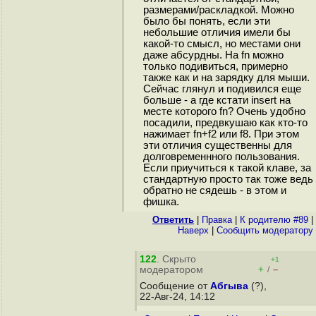
размерами/раскладкой. Можно
было бы понять, если эти
небольшие отличия имели бы
какой-то смысл, но местами они
даже абсурдны. На fn можно
только подивиться, примерно
также как и на зарядку для мыши.
Сейчас глянул и подивился еще
больше - а где кстати insert на
месте которого fn? Очень удобно
посадили, предвкушаю как кто-то
нажимает fn+f2 или f8. При этом
эти отличия существенны для
долговременнного пользования.
Если приучиться к такой клаве, за
стандартную просто так тоже ведь
обратно не сядешь - в этом и
фишка.
Ответить
|
Правка
|
К родителю #89
|
Наверх
|
Cообщить модератору
122
. Скрыто
+1
+
–
модератором
/
Сообщение от
Абгыва
(?),
22-Авг-24, 14:12