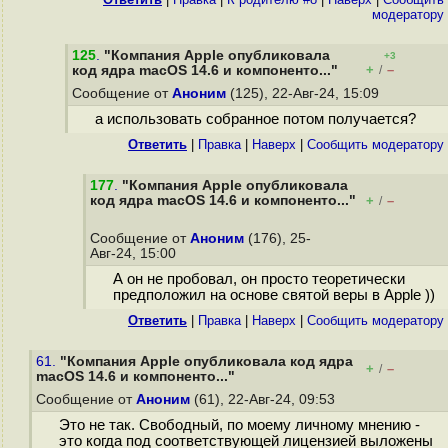
модератору
125
.
"Компания Apple опубликовала
+3
+
–
код ядра macOS 14.6 и компоненто..."
/
Сообщение от
Аноним
(125), 22-Авг-24, 15:09
а использовать собранное потом получается?
Ответить
|
Правка
|
Наверх
|
Cообщить модератору
177
.
"Компания Apple опубликовала
код ядра macOS 14.6 и компоненто..."
+
–
/
Сообщение от
Аноним
(176), 25-
Авг-24, 15:00
А он не пробовал, он просто теоретически
предположил на основе святой веры в Apple ))
Ответить
|
Правка
|
Наверх
|
Cообщить модератору
61.
"Компания Apple опубликовала код ядра
+
–
/
macOS 14.6 и компоненто..."
Сообщение от
Аноним
(61), 22-Авг-24, 09:53
Это не так. Свободный, по моему личному мнению -
это когда под соответствующей лицензией выложены