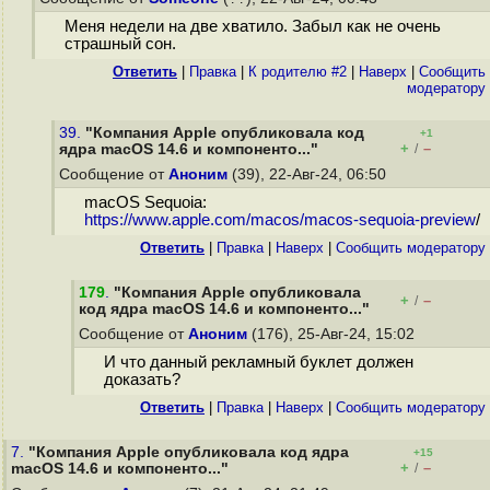
Меня недели на две хватило. Забыл как не очень
страшный сон.
Ответить
|
Правка
|
К родителю #2
|
Наверх
|
Cообщить
модератору
39.
"Компания Apple опубликовала код
+1
+
–
ядра macOS 14.6 и компоненто..."
/
Сообщение от
Аноним
(39), 22-Авг-24, 06:50
macOS Sequoia:
https://www.apple.com/macos/macos-sequoia-preview
/
Ответить
|
Правка
|
Наверх
|
Cообщить модератору
179
.
"Компания Apple опубликовала
+
–
/
код ядра macOS 14.6 и компоненто..."
Сообщение от
Аноним
(176), 25-Авг-24, 15:02
И что данный рекламный буклет должен
доказать?
Ответить
|
Правка
|
Наверх
|
Cообщить модератору
7.
"Компания Apple опубликовала код ядра
+15
+
–
macOS 14.6 и компоненто..."
/