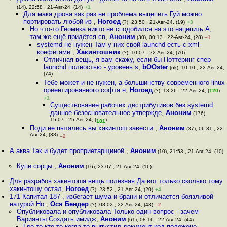
(14), 22:58 , 21-Авг-24, (14)
+1
Для мака дрова как раз не проблема выцепить Гуй можно
портировать любой из
,
Ногоед
(?), 23:50 , 21-Авг-24, (19)
+3
Но что-то Гномика никто не сподобился на это нацепить А,
там же ещё придётся св
,
Аноним
(30), 00:13 , 22-Авг-24, (28)
–1
systemd не нужен Там у них свой launchd есть с xml-
конфигами
,
Хакинтошник
(?), 10:07 , 22-Авг-24, (70)
Отличная вещь, я вам скажу, если бы Поттеринг спер
launchd полностью - уровень s
,
bOOster
(ok), 10:10 , 22-Авг-24,
(74)
Тебе может и не нужен, а большинству современного linux
ориентированного софта н
,
Ногоед
(?), 13:26 , 22-Авг-24, (
120
)
+1
Существование рабочих дистрибутивов без systemd
данное безосновательное утвержде
,
Аноним
(176),
15:07 , 25-Авг-24, (
)
181
Поди не пытались вы хакинтош завести
,
Аноним
(37), 06:31 , 22-
Авг-24, (38)
–2
А аква Так и будет проприетарщиной
,
Аноним
(10), 21:53 , 21-Авг-24, (10)
Купи сорцы
,
Аноним
(16), 23:07 , 21-Авг-24, (16)
Для разрабов хакинтоша вещь полезная Да вот только сколько тому
хакинтошу остал
,
Ногоед
(?), 23:52 , 21-Авг-24, (20)
+4
171 Капитал 187 , избегает шума и брани и отличается боязливой
натурой Но
,
Ося Бендер
(?), 08:02 , 22-Авг-24, (43)
–2
Опубликовала и опубликовала Только один вопрос - зачем
Варианты Создать имидж
,
Аноним
(61), 08:16 , 22-Авг-24, (44)
Где-то кто-то когда-то выпустил документ код положено