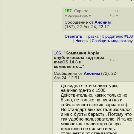
157
. Скрыто
+1
+
–
модератором
/
Сообщение от
Аноним
(157), 22-Авг-24, 22:17
Ответить
|
Правка
|
К родителю #138
|
Наверх
|
Cообщить модератору
106.
"Компания Apple
опубликовала код ядра
+
–
/
macOS 14.6 и
компоненто..."
Сообщение от
Аноним
(72), 22-
Авг-24, 12:51
Да видел я эти клавиатуры,
начиная где-то с 1990.
Действительно, каких только не
было, не только на писи (да и
сейчас много всяких вариантов).
Но стандарт выкристаллизовался
и не с бухты барахты. Потому что
так удобно пользователю. И та же
маковская клавиатура (я про
десктопы) не сильно ведь
отличается от стандартной,