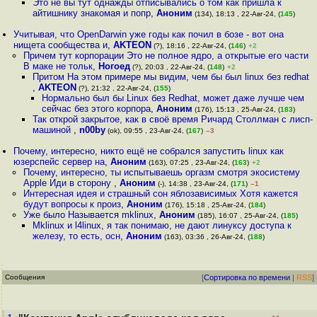
Это не вы тут однажды отписывались о том как пришла к
айтишнику знакомая и попр
,
Аноним
(134), 18:13 , 22-Авг-24, (
145
)
Учитывая, что OpenDarwin уже годы как почил в бозе - вот она
нищета сообщества и
,
AKTEON
(?), 18:16 , 22-Авг-24, (
146
)
+2
Причем тут корпорации Это не полное ядро, а открытые его части
В маке не тольк
,
Ногоед
(?), 20:03 , 22-Авг-24, (
148
)
+2
Притом На этом примере мы видим, чем бы был linux без redhat
,
AKTEON
(?), 21:32 , 22-Авг-24, (
155
)
Нормально был бы Linux без Redhat, может даже лучше чем
сейчас без этого корпора
,
Аноним
(176), 15:13 , 25-Авг-24, (
183
)
Так открой закрытое, как в своё время Ричард Столлман с лисп-
машиной
,
n00by
(ok), 09:55 , 23-Авг-24, (
167
)
–3
Почему, интересно, никто ещё не собрался запустить linux как
юзерспейс сервер на
,
Аноним
(163), 07:25 , 23-Авг-24, (
163
)
+2
Почему, интересно, ты испытываешь оргазм смотря экосистему
Apple Иди в сторону
,
Аноним
(-), 14:38 , 23-Авг-24, (
171
)
–1
Интересная идея и страшный сон яблозависимых Хотя кажется
будут вопросы к произ
,
Аноним
(176), 15:18 , 25-Авг-24, (
184
)
Уже было Называется mklinux
,
Аноним
(185), 16:07 , 25-Авг-24, (
185
)
Mklinux и l4linux, я так понимаю, не дают линуксу доступа к
железу, то есть, осн
,
Аноним
(163), 03:36 , 26-Авг-24, (
188
)
Сообщения
[
Сортировка по времени
|
RSS
]