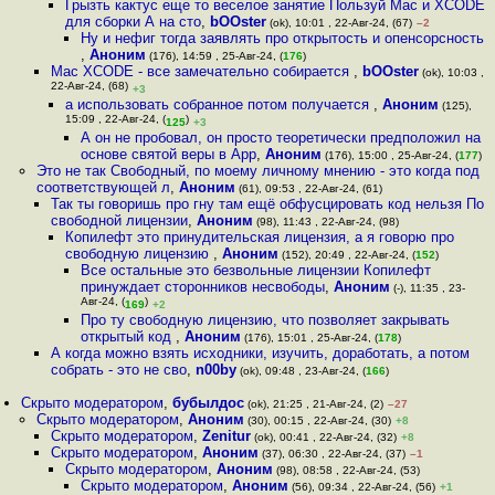
Грызть кактус еще то веселое занятие Пользуй Mac и XCODE
для сборки А на сто
,
bOOster
(ok), 10:01 , 22-Авг-24, (67)
–2
Ну и нефиг тогда заявлять про открытость и опенсорсность
,
Аноним
(176), 14:59 , 25-Авг-24, (
176
)
Mac XCODE - все замечательно собирается
,
bOOster
(ok), 10:03 ,
22-Авг-24, (68)
+3
а использовать собранное потом получается
,
Аноним
(125),
15:09 , 22-Авг-24, (
)
125
+3
А он не пробовал, он просто теоретически предположил на
основе святой веры в App
,
Аноним
(176), 15:00 , 25-Авг-24, (
177
)
Это не так Свободный, по моему личному мнению - это когда под
соответствующей л
,
Аноним
(61), 09:53 , 22-Авг-24, (61)
Так ты говоришь про гну там ещё обфусцировать код нельзя По
свободной лицензии
,
Аноним
(98), 11:43 , 22-Авг-24, (98)
Копилефт это принудительская лицензия, а я говорю про
свободную лицензию
,
Аноним
(152), 20:49 , 22-Авг-24, (
152
)
Все остальные это безвольные лицензии Копилефт
принуждает сторонников несвободы
,
Аноним
(-), 11:35 , 23-
Авг-24, (
)
169
+2
Про ту свободную лицензию, что позволяет закрывать
открытый код
,
Аноним
(176), 15:01 , 25-Авг-24, (
178
)
А когда можно взять исходники, изучить, доработать, а потом
собрать - это не сво
,
n00by
(ok), 09:48 , 23-Авг-24, (
166
)
Скрыто модератором
,
бубылдос
(ok), 21:25 , 21-Авг-24, (2)
–27
Скрыто модератором
,
Аноним
(30), 00:15 , 22-Авг-24, (30)
+8
Скрыто модератором
,
Zenitur
(ok), 00:41 , 22-Авг-24, (32)
+8
Скрыто модератором
,
Аноним
(37), 06:30 , 22-Авг-24, (37)
–1
Скрыто модератором
,
Аноним
(98), 08:58 , 22-Авг-24, (53)
Скрыто модератором
,
Аноним
(56), 09:34 , 22-Авг-24, (56)
+1