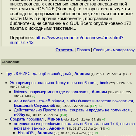
низкоуровневых системных компонентов операционной
системы macOS 14.6 (Sonoma), в которых используется
свободное программное обеспечение, включая составные
части Darwin и прочие компоненты, программы и
библиотеки, не связанные с GUI. Всего опубликовано 172
пакета с исходными текстами...
Подробнее:
https://www.opennet.ru/opennews/art.shtml?
num=61743
Ответить
|
Правка
|
Cообщить модератору
Оглавление
Труъ ЮНИКС, да ещё и свободный
,
Аноним
(1), 21:21 , 21-Авг-24, (1)
–11
Это примерно половина Толку с нея особо нет
,
beck
(??), 21:26 , 21-
Авг-24, (3)
+7
libiconv например много где используют
,
Аноним
(36), 01:48 , 22-
Авг-24, (36)
+2
да и вебкит - тожеВ общем, в нём бывает интересно покопаться
,
Бывалый Смузихлёб
(ok), 15:29 , 22-Авг-24, (
127
)
+1
Действительно Просто взять, собрать и продать не получится
,
n00by
(ok), 09:46 , 23-Авг-24, (
165
)
Собрать пробовал
,
Минона
(ok), 21:49 , 21-Авг-24, (8)
+7
энтузиасты из puredarwin пытались собрать дарвин 17 4, но из-за
нехватки важных
,
Аноним
(34), 01:27 , 22-Авг-24, (34)
+3
HaikuOS
,
Аноним
(36), 01:47 , 22-Авг-24, (35)
+3