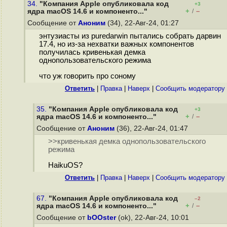
34.
"Компания Apple опубликовала код
+3
+
–
ядра macOS 14.6 и компоненто..."
/
Сообщение от
Аноним
(34), 22-Авг-24, 01:27
энтузиасты из puredarwin пытались собрать дарвин
17.4, но из-за нехватки важных компонентов
получилась кривенькая демка
однопользовательского режима
что уж говорить про соному
Ответить
|
Правка
|
Наверх
|
Cообщить модератору
35.
"Компания Apple опубликовала код
+3
+
–
ядра macOS 14.6 и компоненто..."
/
Сообщение от
Аноним
(36), 22-Авг-24, 01:47
>>кривенькая демка однопользовательского
режима
HaikuOS?
Ответить
|
Правка
|
Наверх
|
Cообщить модератору
67.
"Компания Apple опубликовала код
–2
+
–
ядра macOS 14.6 и компоненто..."
/
Сообщение от
bOOster
(ok), 22-Авг-24, 10:01