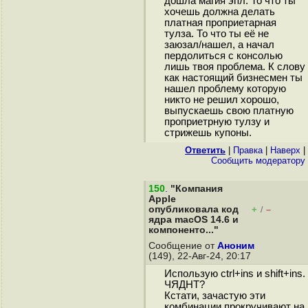
дошла магия эпл. То что ты
хочешь должна делать
платная проприетарная
тулза. То что ты её не
заюзал/нашел, а начал
пердолиться с консолью
лишь твоя проблема. К слову
как настоящий бизнесмен ты
нашел проблему которую
никто не решил хорошо,
выпускаешь свою платную
проприетрную тулзу и
стрижешь купоны.
Ответить
|
Правка
|
Наверх
|
Cообщить модератору
150
.
"Компания
Apple
опубликовала код
+
–
/
ядра macOS 14.6 и
компоненто..."
Сообщение от
Аноним
(149), 22-Авг-24, 20:17
Использую ctrl+ins и shift+ins.
ЧЯДНТ?
Кстати, зачастую эти
комбинации прокручивают на