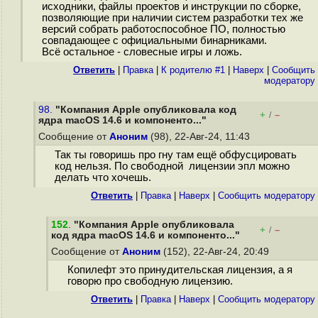
исходники, файлы проектов и инструкции по сборке,
позволяющие при наличии систем разработки тех же
версий собрать работоспособное ПО, полностью
совпадающее с официальными бинарниками.
Всё остальное - словесные игры и ложь.
Ответить
|
Правка
|
К родителю #1
|
Наверх
|
Cообщить
модератору
98.
"Компания Apple опубликовала код
+
–
/
ядра macOS 14.6 и компоненто..."
Сообщение от
Аноним
(98), 22-Авг-24, 11:43
Так ты говоришь про гну там ещё обфусцировать
код нельзя. По свободной лицензии эпл можно
делать что хочешь.
Ответить
|
Правка
|
Наверх
|
Cообщить модератору
152
.
"Компания Apple опубликовала
+
–
/
код ядра macOS 14.6 и компоненто..."
Сообщение от
Аноним
(152), 22-Авг-24, 20:49
Копилефт это принудительская лицензия, а я
говорю про свободную лицензию.
Ответить
|
Правка
|
Наверх
|
Cообщить модератору