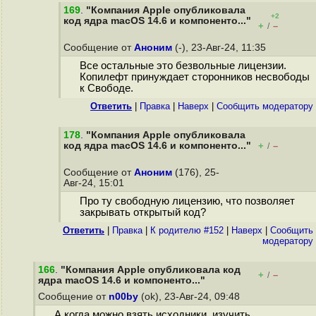
169
.
"Компания Apple опубликовала
+2
код ядра macOS 14.6 и компоненто..."
+
–
/
Сообщение от
Аноним
(-), 23-Авг-24, 11:35
Все остальные это безвольные лицензии.
Копилефт принуждает сторонников несвободы
к Свободе.
Ответить
|
Правка
|
Наверх
|
Cообщить модератору
178
.
"Компания Apple опубликовала
код ядра macOS 14.6 и компоненто..."
+
–
/
Сообщение от
Аноним
(176), 25-
Авг-24, 15:01
Про ту свободную лицензию, что позволяет
закрывать открытый код?
Ответить
|
Правка
|
К родителю #152
|
Наверх
|
Cообщить
модератору
166
.
"Компания Apple опубликовала код
+
–
/
ядра macOS 14.6 и компоненто..."
Сообщение от
n00by
(ok), 23-Авг-24, 09:48
А когда можно взять исходники, изучить,