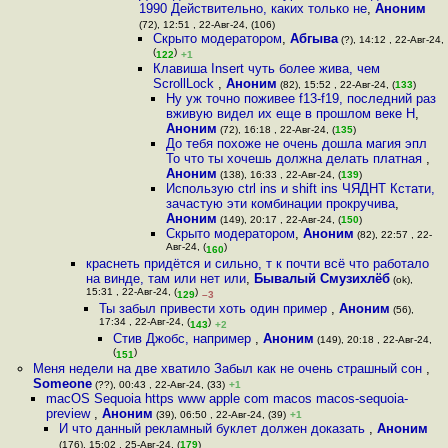
1990 Действительно, каких только не
,
Аноним
(72), 12:51 , 22-Авг-24, (106)
Скрыто модератором
,
Абгыва
(?), 14:12 , 22-Авг-24,
(
)
122
+1
Клавиша Insert чуть более жива, чем
ScrollLock
,
Аноним
(82), 15:52 , 22-Авг-24, (
133
)
Ну уж точно поживее f13-f19, последний раз
вживую видел их еще в прошлом веке Н
,
Аноним
(72), 16:18 , 22-Авг-24, (
135
)
До тебя похоже не очень дошла магия эпл
То что ты хочешь должна делать платная
,
Аноним
(138), 16:33 , 22-Авг-24, (
139
)
Использую ctrl ins и shift ins ЧЯДНТ Кстати,
зачастую эти комбинации прокручива
,
Аноним
(149), 20:17 , 22-Авг-24, (
150
)
Скрыто модератором
,
Аноним
(82), 22:57 , 22-
Авг-24, (
)
160
краснеть придётся и сильно, т к почти всё что работало
на винде, там или нет или
,
Бывалый Смузихлёб
(ok),
15:31 , 22-Авг-24, (
)
129
–3
Ты забыл привести хоть один пример
,
Аноним
(56),
17:34 , 22-Авг-24, (
)
143
+2
Стив Джобс, например
,
Аноним
(149), 20:18 , 22-Авг-24,
(
)
151
Меня недели на две хватило Забыл как не очень страшный сон
,
Someone
(??), 00:43 , 22-Авг-24, (33)
+1
macOS Sequoia https www apple com macos macos-sequoia-
preview
,
Аноним
(39), 06:50 , 22-Авг-24, (39)
+1
И что данный рекламный буклет должен доказать
,
Аноним
(176), 15:02 , 25-Авг-24, (
179
)