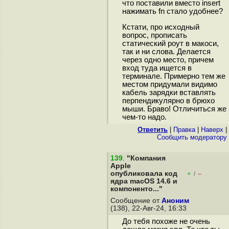
что поставили вместо insert
нажимать fn стало удобнее?
Кстати, про исходный
вопрос, прописать
статический роут в макоси,
так и ни слова. Делается
через одно место, причем
вход туда ищется в
терминале. Примерно тем же
местом придумали видимо
кабель зарядки вставлять
перпендикулярно в брюхо
мыши. Браво! Отличиться же
чем-то надо.
Ответить
|
Правка
|
Наверх
|
Cообщить модератору
139
.
"Компания
Apple
опубликовала код
+
–
/
ядра macOS 14.6 и
компоненто..."
Сообщение от
Аноним
(138), 22-Авг-24, 16:33
До тебя похоже не очень