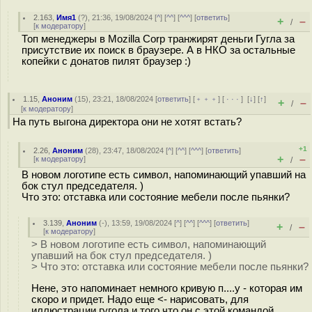
2.163
,
Имя1
(
?
), 21:36, 19/08/2024 [
^
] [
^^
] [
^^^
] [
ответить
]
+
–
/
[
к модератору
]
Топ менеджеры в Mozilla Corp транжирят деньги Гугла за
присутствие их поиск в браузере. А в НКО за остальные
копейки с донатов пилят браузер :)
1.15
,
Аноним
(
15
), 23:21, 18/08/2024 [
ответить
] [
﹢﹢﹢
] [
· · ·
]
[
↓
] [
↑
]
+
–
/
[
к модератору
]
На путь выгона директора они не хотят встать?
+1
2.26
,
Аноним
(
28
), 23:47, 18/08/2024 [
^
] [
^^
] [
^^^
] [
ответить
]
+
–
[
к модератору
]
/
В новом логотипе есть символ, напоминающий упавший на
бок стул председателя. )
Что это: отставка или состояние мебели после пьянки?
3.139
,
Аноним
(
-
), 13:59, 19/08/2024 [
^
] [
^^
] [
^^^
] [
ответить
]
+
–
/
[
к модератору
]
> В новом логотипе есть символ, напоминающий
упавший на бок стул председателя. )
> Что это: отставка или состояние мебели после пьянки?
Нене, это напоминает немного кривую п....у - которая им
скоро и придет. Надо еще <- нарисовать, для
иллюстрации гугола и того что он с этой командой