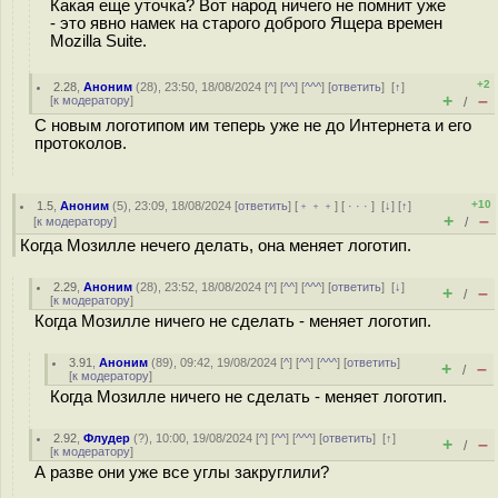
Какая еще уточка? Вот народ ничего не помнит уже
- это явно намек на старого доброго Ящера времен
Mozilla Suite.
+2
2.28
,
Аноним
(
28
), 23:50, 18/08/2024 [
^
] [
^^
] [
^^^
] [
ответить
]
[
↑
]
+
–
[
к модератору
]
/
С новым логотипом им теперь уже не до Интернета и его
протоколов.
+10
1.5
,
Аноним
(
5
), 23:09, 18/08/2024 [
ответить
] [
﹢﹢﹢
] [
· · ·
]
[
↓
] [
↑
]
+
–
[
к модератору
]
/
Когда Мозилле нечего делать, она меняет логотип.
2.29
,
Аноним
(
28
), 23:52, 18/08/2024 [
^
] [
^^
] [
^^^
] [
ответить
]
[
↓
]
+
–
/
[
к модератору
]
Когда Мозилле ничего не сделать - меняет логотип.
3.91
,
Аноним
(
89
), 09:42, 19/08/2024 [
^
] [
^^
] [
^^^
] [
ответить
]
+
–
/
[
к модератору
]
Когда Мозилле ничего не сделать - меняет логотип.
2.92
,
Флудер
(
?
), 10:00, 19/08/2024 [
^
] [
^^
] [
^^^
] [
ответить
]
[
↑
]
+
–
/
[
к модератору
]
А разве они уже все углы закруглили?