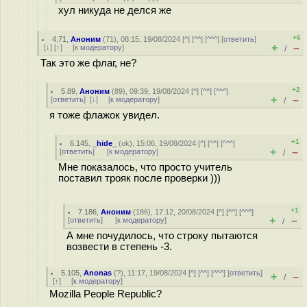
хул никуда не делся же
+6
4.71
,
Аноним
(
71
), 08:15, 19/08/2024 [
^
] [
^^
] [
^^^
] [
ответить
]
+
–
[
↓
] [
↑
] [
к модератору
]
/
Так это же флаг, не?
+2
5.89
,
Аноним
(
89
), 09:39, 19/08/2024 [
^
] [
^^
] [
^^^
]
+
–
[
ответить
]
[
↓
] [
к модератору
]
/
я тоже флажок увидел.
+1
6.145
,
_hide_
(
ok
), 15:06, 19/08/2024 [
^
] [
^^
] [
^^^
]
+
–
[
ответить
]
[
к модератору
]
/
Мне показалось, что просто учитель
поставил трояк после проверки )))
+1
7.186
,
Аноним
(
186
), 17:12, 20/08/2024 [
^
] [
^^
] [
^^^
]
+
–
[
ответить
]
[
к модератору
]
/
А мне почудилось, что строку пытаются
возвести в степень -3.
5.105
,
Anonas
(
?
), 11:17, 19/08/2024 [
^
] [
^^
] [
^^^
] [
ответить
]
+
–
/
[
↑
] [
к модератору
]
Mozilla People Republic?