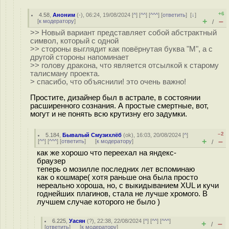
+6
4.58
,
Аноним
(
-
), 06:24, 19/08/2024 [
^
] [
^^
] [
^^^
] [
ответить
]
[
↓
]
+
–
[
к модератору
]
/
>> Новый вариант представляет собой абстрактный
символ, который с одной
>> стороны выглядит как повёрнутая буква "M", а с
другой стороны напоминает
>> голову дракона, что является отсылкой к старому
талисману проекта.
> спасибо, что объяснили! это очень важно!
Простите, дизайнер был в астрале, в состоянии
расширенного сознания. А простые смертные, вот,
могут и не понять всю крутизну его задумки.
–2
5.184
,
Бывалый Смузихлёб
(
ok
), 16:03, 20/08/2024 [
^
]
+
–
[
^^
] [
^^^
] [
ответить
]
[
к модератору
]
/
как же хорошо что переехал на яндекс-
браузер
теперь о мозилле последних лет вспоминаю
как о кошмаре( хотя раньше она была просто
нереально хороша, но, с выкидыванием XUL и кучи
годнейших плагинов, стала не лучше хромого. В
лучшем случае которого не было )
6.225
,
Уасян
(
?
), 22:38, 22/08/2024 [
^
] [
^^
] [
^^^
]
+
–
/
[
ответить
]
[
к модератору
]