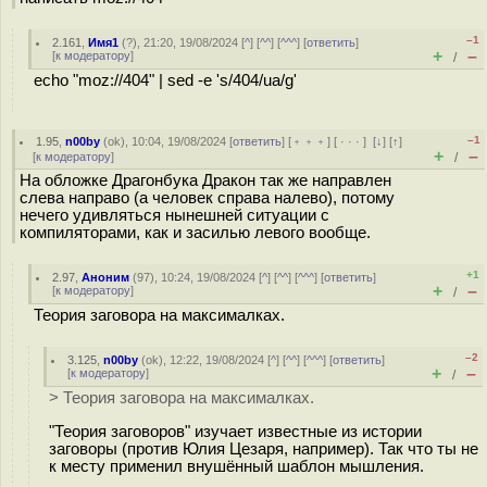
–1
2.161
,
Имя1
(
?
), 21:20, 19/08/2024 [
^
] [
^^
] [
^^^
] [
ответить
]
+
–
[
к модератору
]
/
echo "moz://404" | sed -e 's/404/ua/g'
–1
1.95
,
n00by
(
ok
), 10:04, 19/08/2024 [
ответить
] [
﹢﹢﹢
] [
· · ·
]
[
↓
] [
↑
]
+
–
[
к модератору
]
/
На обложке Драгонбука Дракон так же направлен
слева направо (а человек справа налево), потому
нечего удивляться нынешней ситуации с
компиляторами, как и засилью левого вообще.
+1
2.97
,
Аноним
(
97
), 10:24, 19/08/2024 [
^
] [
^^
] [
^^^
] [
ответить
]
+
–
[
к модератору
]
/
Теория заговора на максималках.
–2
3.125
,
n00by
(
ok
), 12:22, 19/08/2024 [
^
] [
^^
] [
^^^
] [
ответить
]
+
–
[
к модератору
]
/
> Теория заговора на максималках.
"Теория заговоров" изучает известные из истории
заговоры (против Юлия Цезаря, например). Так что ты не
к месту применил внушённый шаблон мышления.