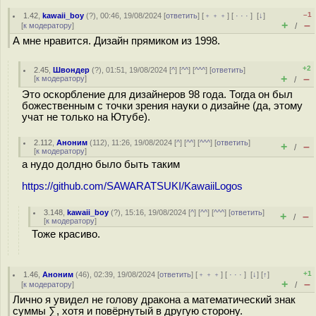
–1
1.42
,
kawaii_boy
(
?
), 00:46, 19/08/2024 [
ответить
] [
﹢﹢﹢
] [
· · ·
]
[
↓
]
+
–
[
к модератору
]
/
А мне нравится. Дизайн прямиком из 1998.
+2
2.45
,
Швондер
(
?
), 01:51, 19/08/2024 [
^
] [
^^
] [
^^^
] [
ответить
]
+
–
[
к модератору
]
/
Это оскорбление для дизайнеров 98 года. Тогда он был
божественным с точки зрения науки о дизайне (да, этому
учат не только на Ютубе).
2.112
,
Аноним
(
112
), 11:26, 19/08/2024 [
^
] [
^^
] [
^^^
] [
ответить
]
+
–
/
[
к модератору
]
а нудо долдно было быть таким
https://github.com/SAWARATSUKI/KawaiiLogos
3.148
,
kawaii_boy
(
?
), 15:16, 19/08/2024 [
^
] [
^^
] [
^^^
] [
ответить
]
+
–
/
[
к модератору
]
Тоже красиво.
+1
1.46
,
Аноним
(
46
), 02:39, 19/08/2024 [
ответить
] [
﹢﹢﹢
] [
· · ·
]
[
↓
] [
↑
]
+
–
[
к модератору
]
/
Лично я увидел не голову дракона а математический знак
суммы ∑, хотя и повёрнутый в другую сторону.