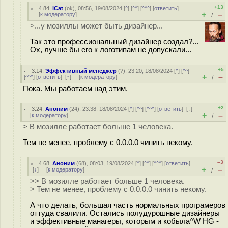
+13
4.84
,
iCat
(
ok
), 08:56, 19/08/2024 [
^
] [
^^
] [
^^^
] [
ответить
]
+
–
[
к модератору
]
/
>...у мозиллы может быть дизайнер...
Так это профессиональный дизайнер создал?...
Ох, лучше бы его к логотипам не допускали...
+5
3.14
,
Эффективный менеджер
(
?
), 23:20, 18/08/2024 [
^
] [
^^
]
+
–
[
^^^
] [
ответить
]
[
↑
] [
к модератору
]
/
Пока. Мы работаем над этим.
+2
3.24
,
Аноним
(
24
), 23:38, 18/08/2024 [
^
] [
^^
] [
^^^
] [
ответить
]
[
↓
]
+
–
[
к модератору
]
/
> В мозилле работает больше 1 человека.
Тем не менее, проблему с 0.0.0.0 чинить некому.
–3
4.68
,
Аноним
(
68
), 08:03, 19/08/2024 [
^
] [
^^
] [
^^^
] [
ответить
]
+
–
[
↓
] [
к модератору
]
/
>> В мозилле работает больше 1 человека.
> Тем не менее, проблему с 0.0.0.0 чинить некому.
А что делать, большая часть нормальных програмеров
оттуда свалили. Остались полудурошные дизайнеры
и эффективные манагеры, которым и кобыла^W HG -