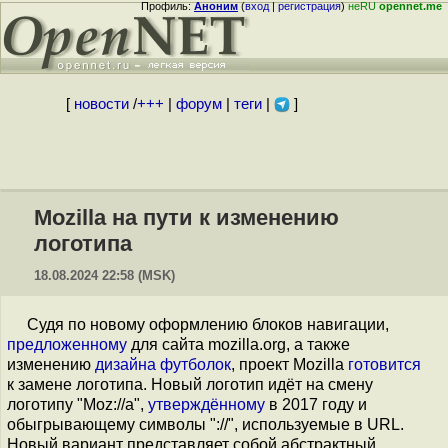
Профиль:
Аноним
(
вход
|
регистрация
)
неRU
opennet.me
[
новости
/
+++
|
форум
|
теги
|
]
Mozilla на пути к изменению
логотипа
18.08.2024 22:58 (MSK)
Судя по новому оформлению блоков навигации,
предложенному
для сайта mozilla.org, а также
изменению
дизайна футболок
, проект Mozilla
готовится
к замене логотипа. Новый логотип идёт на смену
логотипу "Moz://a",
утверждённому
в 2017 году и
обыгрывающему символы "://", используемые в URL.
Новый вариант представляет собой абстрактный