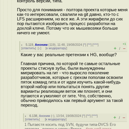
контроль версий, типа.
Просто для понимания - полтора проекта которые меня
как-то интересовали, свалили на git давно, кто-то с
LFS расширением, но все же. А эти жирафели до сих
пор пытаются изобразить процесс разработки на
дохлой кляче. Потому что их мышевозяки больше
ничего не умеют.
+1
5.119
,
Аноним
(
119
), 11:48, 19/08/2024 [
^
] [
^^
] [
^^^
]
+
–
[
ответить
]
[
↓
] [
к модератору
]
/
Какие у вас реальные претензии к HG, вообще?
Главная причина, по которой те самые остальные
проекты стиснув зубы, были вынужденны
мигрировать на гит - что выросло поколение
разработчиков, которые с грехом пополам освоили
пяток команд гита и от идеи изучить какой-нибудь
второй набор или попытаться понять другие
варианты реализации веток им плохеет, и они
пугаются и умоляют от гите. Что, собственно,
обычно приводилось как первый аргумент за такой
переход.
6.138
,
Аноним
(
-
), 13:54, 19/08/2024 [
^
] [
^^
] [
^^^
]
+
–
/
[
ответить
]
[
к модератору
]
1 Пытаестя косить под SVN, будучи типа-DVCS Его
авторам - вожжи и шпоры Вмест...
большой текст