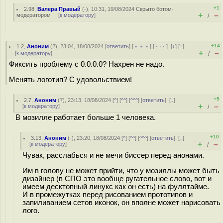
+1
2.98
,
Валера Правый
(-), 10:31, 19/08/2024
Скрыто ботом-
+
–
модератором
[
к модератору
]
/
+14
1.2
,
Аноним
(
2
), 23:04, 18/08/2024 [
ответить
] [
﹢﹢﹢
] [
· · ·
]
[
↓
] [
↑
]
+
–
[
к модератору
]
/
Фиксить проблему с 0.0.0.0? Нахрен не надо.
Менять логотип? С удовольствием!
+5
2.7
,
Аноним
(
7
), 23:13, 18/08/2024 [
^
] [
^^
] [
^^^
] [
ответить
]
[
↓
]
+
–
[
к модератору
]
/
В мозилле работает больше 1 человека.
+10
3.13
,
Аноним
(
-
), 23:20, 18/08/2024 [
^
] [
^^
] [
^^^
] [
ответить
]
[
↓
]
+
–
[
к модератору
]
/
Чувак, расслабься и не мечи биссер перед анонами.
Им в голову не может прийти, что у мозиллы может быть
дизайнер (в СПО это вообще ругательное слово, вот и
имеем десктопный линукс как он есть) на фуллтайме.
И в промежутках перед рисованием прототипов и
запиливанием сетов иконок, он вполне может нарисовать
лого.