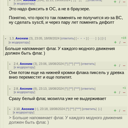
2.104
,
Аноним
(
104
), 11:13, 19/08/2024 [
^
] [
^^
] [
^^^
] [
ответить
]
+
–
/
[
к модератору
]
Это надо фиксить в ОС, а не в браузере.
Понятно, что просто так поменять не получится из-за BC,
ну сделать sysctl, и через пару лет поменять дефолт
+15
1.3
,
Аноним
(
3
), 23:05, 18/08/2024 [
ответить
] [
﹢﹢﹢
] [
· · ·
]
[
↓
] [
↑
]
+
–
[
к модератору
]
/
Больше напоминает флаг. У каждого модного движения
должен быть флаг. )
2.4
,
Аноним
(
3
), 23:06, 18/08/2024 [
^
] [
^^
] [
^^^
] [
ответить
]
+
–
/
[
к модератору
]
Они потом еще на нижней кромки флака пиксель у древка
вниз переместят и еще попилят.
+1
2.8
,
Аноним
(
8
), 23:13, 18/08/2024 [
^
] [
^^
] [
^^^
] [
ответить
]
+
–
[
к модератору
]
/
Сразу белый флаг, мозилла уже не выдерживает
2.10
,
Аноним
(
-
), 23:18, 18/08/2024 [
^
] [
^^
] [
^^^
] [
ответить
]
[
↓
]
+
–
/
[
к модератору
]
> Больше напоминает флаг. У каждого модного движения
должен быть флаг. )