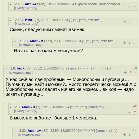
2.102
,
arthi747
(
ok
), 10:59, 19/08/2024
Скрыто ботом-модератором
+
–
/
[
к модератору
]
2.164
,
Имя1
(
?
), 21:39, 19/08/2024 [
^
] [
^^
] [
^^^
] [
ответить
]
+
–
/
[
к модератору
]
Скинь, следующим сменят движек
3.173
,
Аноним
(
173
), 23:46, 19/08/2024 [
^
] [
^^
] [
^^^
] [
ответить
]
+
–
/
[
к модератору
]
На это раз на каком нескучном?
+5
1.6
,
beck
(
??
), 23:12, 18/08/2024 [
ответить
] [
﹢﹢﹢
] [
· · ·
]
[
↓
] [
↑
]
+
–
[
к модератору
]
/
У нас сейчас две проблемы — Минобороны и пуговица…
Пуговицу мы найти можем?.. Чисто теоретически можем! А с
Минобороны мы сделать ничего не можем… выход — надо
искать пуговицу…
–2
2.9
,
Аноним
(
7
), 23:16, 18/08/2024 [
^
] [
^^
] [
^^^
] [
ответить
]
[
↓
]
+
–
[
к модератору
]
/
В мозилле работает больше 1 человека.
+2
3.32
,
Аноним
(
32
), 23:59, 18/08/2024 [
^
] [
^^
] [
^^^
] [
ответить
]
[
↓
]
+
–
[
к модератору
]
/