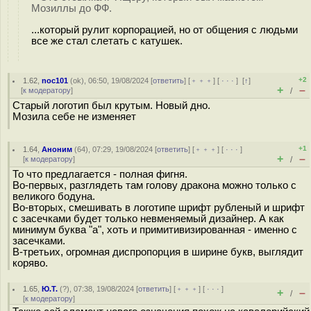
Мозиллы до ФФ.
...который рулит корпорацией, но от общения с людьми
все же стал слетать с катушек.
+2
1.62
,
noc101
(
ok
), 06:50, 19/08/2024 [
ответить
] [
﹢﹢﹢
] [
· · ·
]
[
↑
]
+
–
[
к модератору
]
/
Старый логотип был крутым. Новый дно.
Мозила себе не изменяет
+1
1.64
,
Аноним
(
64
), 07:29, 19/08/2024 [
ответить
] [
﹢﹢﹢
] [
· · ·
]
+
–
[
к модератору
]
/
То что предлагается - полная фигня.
Во-первых, разглядеть там голову дракона можно только с
великого бодуна.
Во-вторых, смешивать в логотипе шрифт рубленый и шрифт
с засечками будет только невменяемый дизайнер. А как
минимум буква "а", хоть и примитивизированная - именно с
засечками.
В-третьих, огромная диспропорция в ширине букв, выглядит
коряво.
1.65
,
Ю.Т.
(
?
), 07:38, 19/08/2024 [
ответить
] [
﹢﹢﹢
] [
· · ·
]
+
–
/
[
к модератору
]