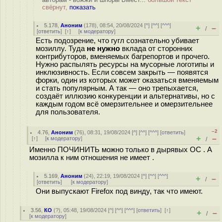
свёрнут,
показать
5.178
,
Аноним
(
178
), 08:54, 20/08/2024 [
^
] [
^^
] [
^^^
]
+
–
/
[
ответить
]
[
↑
] [
к модератору
]
Есть подозрение, что гугл сознательно убивает
мозиллу. Туда
не нужно
вклада от сторонних
контрибуторов, вменяемых багрепортов и прочего.
Нужно распылять ресурсы на мусорные логотипы и
инклюзивность. Если совсем закрыть — появятся
форки, один из которых может оказаться вменяемым
и стать популярным. А так — оно трепыхается,
создаёт иллюзию конкуренции и альтернативы, но с
каждым годом всё омерзительнее и омерзительнее
для пользователя.
–2
4.76
,
Аноним
(
76
), 08:31, 19/08/2024 [
^
] [
^^
] [
^^^
] [
ответить
]
+
–
[
↑
] [
к модератору
]
/
Именно ПОЧИНИТЬ можно только в дырявых ОС . А
мозилла к ним отношения не имеет .
5.169
,
Аноним
(
24
), 22:19, 19/08/2024 [
^
] [
^^
] [
^^^
]
+
–
/
[
ответить
]
[
к модератору
]
Они выпускают Firefox под винду, так что имеют.
3.56
,
КО
(
?
), 05:48, 19/08/2024 [
^
] [
^^
] [
^^^
] [
ответить
]
[
↑
]
+
–
/
[
к модератору
]