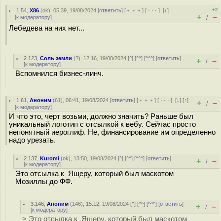
+2
1.54
,
X86
(
ok
), 05:39, 19/08/2024 [
ответить
] [
﹢﹢﹢
] [
· · ·
]
[
↓
]
+
–
[
к модератору
]
/
Лебедева на них нет...
2.123
,
Соль земли
(
?
), 12:16, 19/08/2024 [
^
] [
^^
] [
^^^
] [
ответить
]
+
–
/
[
к модератору
]
Вспомнился бизнес-линч.
1.61
,
Аноним
(
61
), 06:41, 19/08/2024 [
ответить
] [
﹢﹢﹢
] [
· · ·
]
[
↓
] [
↑
]
+
–
/
[
к модератору
]
И что это, черт возьми, должно значить? Раньше был
уникальный логотип с отсылкой к вебу. Сейчас просто
непонятный иероглиф. Не, финансирование им определенно
надо урезать.
2.137
,
Kuromi
(
ok
), 13:50, 19/08/2024 [
^
] [
^^
] [
^^^
] [
ответить
]
+
–
/
[
к модератору
]
Это отсылка к Ящеру, который был маскотом
Мозиллы до ФФ.
3.146
,
Аноним
(
146
), 15:12, 19/08/2024 [
^
] [
^^
] [
^^^
] [
ответить
]
+
–
/
[
к модератору
]
> Это отсылка к Ящеру, который был маскотом