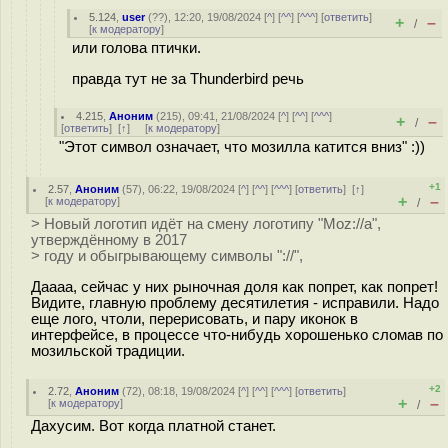
5.124
,
user
(
??
), 12:20, 19/08/2024 [
^
] [
^^
] [
^^^
] [
ответить
]
+
–
/
[
к модератору
]
или голова птички.
правда тут не за Thunderbird речь
4.215
,
Аноним
(
215
), 09:41, 21/08/2024 [
^
] [
^^
] [
^^^
]
+
–
/
[
ответить
]
[
↑
] [
к модератору
]
"Этот символ означает, что мозилла катится вниз" :))
+1
2.57
,
Аноним
(
57
), 06:22, 19/08/2024 [
^
] [
^^
] [
^^^
] [
ответить
]
[
↑
]
+
–
[
к модератору
]
/
> Новый логотип идёт на смену логотипу "Moz://a",
утверждённому в 2017
> году и обыгрывающему символы "://",
Даааа, сейчас у них рыночная доля как попрет, как попрет!
Видите, главную проблему десятилетия - исправили. Надо
еще лого, чтоли, перерисовать, и пару иконок в
интерфейсе, в процессе что-нибудь хорошенько сломав по
мозильской традиции.
+2
2.72
,
Аноним
(
72
), 08:18, 19/08/2024 [
^
] [
^^
] [
^^^
] [
ответить
]
+
–
[
к модератору
]
/
Дахусим. Вот когда платной станет.