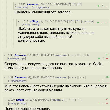
4.150
,
Аноним
(
150
), 15:21, 19/08/2024 [
^
] [
^^
] [
^^^
]
+
–
/
[
ответить
]
[
к модератору
]
Шаблоны мышления это заговор.
5.152
,
n00by
(
ok
), 15:55, 19/08/2024 [
^
] [
^^
] [
^^^
] [
ответить
]
+
–
/
[
к модератору
]
Шаблон, это такая конструкция, куда ты
машинально подставляешь всякое слово, не
утруждая себя высшей нервной
деятельностью.
+2
1.96
,
Аноним
(
97
), 10:23, 19/08/2024 [
ответить
] [
﹢﹢﹢
] [
· · ·
]
[
↑
]
+
–
[
к модератору
]
/
Современное искусство должно вызывать эмоцию. Сабж
вызывает у меня рвотные позывы.
+3
1.99
,
Аноним
(
99
), 10:32, 19/08/2024 [
ответить
] [
﹢﹢﹢
] [
· · ·
]
+
–
[
к модератору
]
/
Мне это напоминает стриптизершу на пилоне, что в целом и
показывает суть текущей мозилы.
–1
1.100
,
Nochi
(
?
), 10:48, 19/08/2024 [
ответить
] [
﹢﹢﹢
] [
· · ·
]
+
–
[
к модератору
]
/
Приятно, давно не меняли.