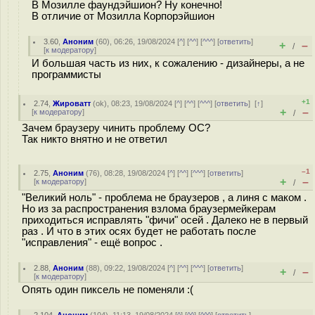
В Мозилле фаундэйшион? Ну конечно!
В отличие от Мозилла Корпорэйшион
3.60
,
Аноним
(
60
), 06:26, 19/08/2024 [
^
] [
^^
] [
^^^
] [
ответить
]
+
–
/
[
к модератору
]
И большая часть из них, к сожалению - дизайнеры, а не
программисты
+1
2.74
,
Жироватт
(
ok
), 08:23, 19/08/2024 [
^
] [
^^
] [
^^^
] [
ответить
]
[
↑
]
+
–
[
к модератору
]
/
Зачем браузеру чинить проблему ОС?
Так никто внятно и не ответил
–1
2.75
,
Аноним
(
76
), 08:28, 19/08/2024 [
^
] [
^^
] [
^^^
] [
ответить
]
+
–
[
к модератору
]
/
"Великий ноль" - проблема не браузеров , а линя с маком .
Но из за распространения взлома браузермейкерам
приходиться исправлять "фичи" осей . Далеко не в первый
раз . И что в этих осях будет не работать после
"исправления" - ещё вопрос .
2.88
,
Аноним
(
88
), 09:22, 19/08/2024 [
^
] [
^^
] [
^^^
] [
ответить
]
+
–
/
[
к модератору
]
Опять один пиксель не поменяли :(