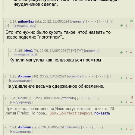
неудачников сделал.
+8
1.17
,
mihael1ex
(
ok
), 23:22, 18/08/2024 [
ответить
] [
﹢﹢﹢
] [
· · ·
]
[
↓
]
+
–
[
↑
] [
к модератору
]
/
Это что нужно было курить такое, чтоб назвать то
новое поделие "логотипом"..
2.166
,
Имя1
(
?
), 22:05, 19/08/2024 [
^
] [
^^
] [
^^^
] [
ответить
]
+
–
/
[
к модератору
]
Купили мануалы как пользоваться промтом
1.18
,
Аноним
(
18
), 23:22, 18/08/2024 [
ответить
] [
﹢﹢﹢
] [
· · ·
]
[
↑
]
+
–
/
[
к модератору
]
На удивление весьма сдержанное обновление.
–5
1.20
,
Nochi
(
?
), 23:23, 18/08/2024 [
ответить
] [
﹢﹢﹢
] [
· · ·
]
+
–
[
к модератору
]
/
Приятно, давно не меняли Явно могут готовить, в честь 20
летия Firefox Но пора...
большой текст свёрнут,
показать
1.21
,
Аноним
(
-
), 23:26, 18/08/2024 [
ответить
] [
﹢﹢﹢
] [
· · ·
]
+
–
/
[
к модератору
]