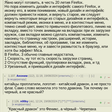
Явно могут готовить, в честь 20 летия Firefox.
Но пора изменить дизайн и интерфейс самого Firefox, и
иконку его, в моем понимании, новый дизайн и интерфейс
должен привнести новое, и вернуть старое, им следует
вернуть некоторые вещи из старых дизайнов и интерфейса,
компактный режим, иконки в меню, и в контекстные меню,
темно синий цвет, вместо привычного фиолетового, линию на
вкладку, вместо точек анимации на вкладках при их загрузке
кружок, сам вкладки можно сделать компактными, изменить
наконец-то страницу настроек, расширений, истории,
закладок, библиотеки, об программе, так же изменить
контекстные меню, ну и завести размытость в браузер, или
хотя бы эффект Mica.
В Firefox, 3 обычно главные недостатка,
1 Скорость, ну тот есть скорость загрузки страниц.
2 Отсутствие функций, группировки вкладок, pwa, и тд
3 Урезанный, и приевшийся дизайн интерфейс.
1.107
,
Аноним
(
112
), 11:18, 19/08/2024 [
ответить
] [
﹢﹢﹢
] [
· · ·
]
[
↓
]
+
–
/
[
к модератору
]
китайцы проплатили, логотип - китайский дракон, а не просто
флаг. Само слово мозилла это тело дракона. Ток почему он
черный, а не красный?
2.126
,
n00by
(
ok
), 12:24, 19/08/2024 [
^
] [
^^
] [
^^^
] [
ответить
]
+
–
/
[
к модератору
]
"Красный дракон" это Феникс, а чёрный - Черепаха