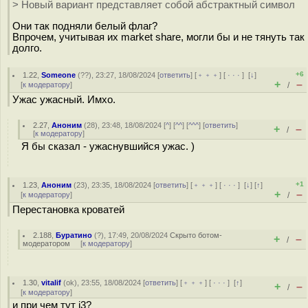
> Новый вариант представляет собой абстрактный символ
Они так подняли белый флаг?
Впрочем, учитывая их market share, могли бы и не тянуть так
долго.
+6
1.22
,
Someone
(
??
), 23:27, 18/08/2024 [
ответить
] [
﹢﹢﹢
] [
· · ·
]
[
↓
]
+
–
[
к модератору
]
/
Ужас ужасный. Имхо.
2.27
,
Аноним
(
28
), 23:48, 18/08/2024 [
^
] [
^^
] [
^^^
] [
ответить
]
+
–
/
[
к модератору
]
Я бы сказал - ужаснувшийся ужас. )
+1
1.23
,
Аноним
(
23
), 23:35, 18/08/2024 [
ответить
] [
﹢﹢﹢
] [
· · ·
]
[
↓
] [
↑
]
+
–
[
к модератору
]
/
Перестановка кроватей
2.188
,
Буратино
(
?
), 17:49, 20/08/2024
Скрыто ботом-
+
–
/
модератором
[
к модератору
]
1.30
,
vitalif
(
ok
), 23:55, 18/08/2024 [
ответить
] [
﹢﹢﹢
] [
· · ·
]
[
↑
]
+
–
/
[
к модератору
]
и при чем тут i3?