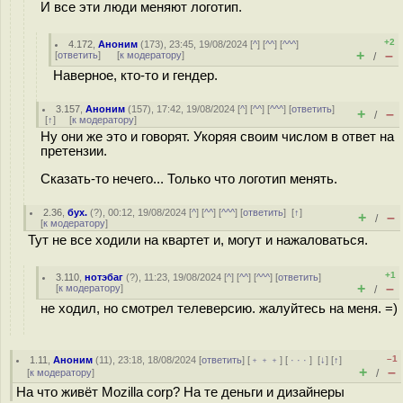
И все эти люди меняют логотип.
+2
4.172
,
Аноним
(
173
), 23:45, 19/08/2024 [
^
] [
^^
] [
^^^
]
+
–
[
ответить
]
[
к модератору
]
/
Наверное, кто-то и гендер.
3.157
,
Аноним
(
157
), 17:42, 19/08/2024 [
^
] [
^^
] [
^^^
] [
ответить
]
+
–
/
[
↑
] [
к модератору
]
Ну они же это и говорят. Укоряя своим числом в ответ на
претензии.
Сказать-то нечего... Только что логотип менять.
2.36
,
бух.
(
?
), 00:12, 19/08/2024 [
^
] [
^^
] [
^^^
] [
ответить
]
[
↑
]
+
–
/
[
к модератору
]
Тут не все ходили на квартет и, могут и нажаловаться.
+1
3.110
,
нотэбаг
(
?
), 11:23, 19/08/2024 [
^
] [
^^
] [
^^^
] [
ответить
]
+
–
[
к модератору
]
/
не ходил, но смотрел телеверсию. жалуйтесь на меня. =)
–1
1.11
,
Аноним
(
11
), 23:18, 18/08/2024 [
ответить
] [
﹢﹢﹢
] [
· · ·
]
[
↓
] [
↑
]
+
–
[
к модератору
]
/
На что живёт Mozilla corp? На те деньги и дизайнеры