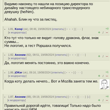
Видимо наконец-то нашли на позицию директора по
дизайну настоящего небинарного трансгендерного
девушку (he/him).
Ahahah. Блин ну что за пистец.
+3
1.81
,
Konqi
(
ok
), 08:46, 19/08/2024 [
ответить
] [
﹢﹢﹢
] [
· · ·
]
+
–
[
к модератору
]
/
Кто тут что только не видит: голову дракона, флаг, знак
суммы...
Не логотип, а тест Роршаха получился.
1.82
,
Аноним
(
82
), 08:51, 19/08/2024 [
ответить
] [
﹢﹢﹢
] [
· · ·
]
+
–
/
[
к модератору
]
Да, логотип менять постоянно, это важно конечно.
+1
1.86
,
jOKer
(
ok
), 09:16, 19/08/2024 [
ответить
] [
﹢﹢﹢
] [
· · ·
]
+
–
[
к модератору
]
/
Когда коту делать нечего... Вот и Mozilla занята тем же.
+4
1.87
,
Аноним
(
88
), 09:19, 19/08/2024 [
ответить
] [
﹢﹢﹢
] [
· · ·
]
[
↓
]
+
–
[
к модератору
]
/
Правильной дорогой идёте, товагищи! Только надо было
написать moz://404