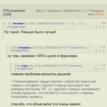
Обсуждение
Ajax
|
1 уровень
|
Линейный
|
+/-
|
Раскрыть
(148)
всё
|
RSS
+99
1.1
,
Аноним
(
1
), 23:03, 18/08/2024 [
ответить
] [
﹢﹢﹢
] [
· · ·
]
[
↓
]
+
–
[
к модератору
]
/
Ну такое. Раньше было лучше!
+11
2.37
,
полуфокс
(
?
), 00:23, 19/08/2024 [
^
] [
^^
] [
^^^
] [
ответить
]
[
↓
]
+
–
[
к модератору
]
/
ну терь заживем +20% к доле в браузерах
+7
3.52
,
crypt
(
ok
), 04:49, 19/08/2024 [
^
] [
^^
] [
^^^
] [
ответить
]
+
–
[
к модератору
]
/
главная проблема мозиллы решена!
> Новый вариант представляет собой абстрактный
символ, который с одной стороны выглядит как
повёрнутая буква "M", а с другой стороны напоминает
голову дракона, что является отсылкой к старому
талисману проекта.
спасибо, что объяснили! это очень важно!