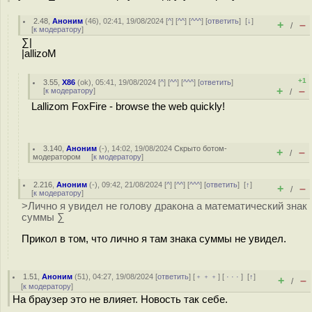
2.48
,
Аноним
(
46
), 02:41, 19/08/2024 [
^
] [
^^
] [
^^^
] [
ответить
]
[
↓
]
+
–
/
[
к модератору
]
∑|
|allizoM
+1
3.55
,
X86
(
ok
), 05:41, 19/08/2024 [
^
] [
^^
] [
^^^
] [
ответить
]
+
–
[
к модератору
]
/
Lallizom FoxFire - browse the web quickly!
3.140
,
Аноним
(
-
), 14:02, 19/08/2024
Скрыто ботом-
+
–
/
модератором
[
к модератору
]
2.216
,
Аноним
(
-
), 09:42, 21/08/2024 [
^
] [
^^
] [
^^^
] [
ответить
]
[
↑
]
+
–
/
[
к модератору
]
>Лично я увидел не голову дракона а математический знак
суммы ∑
Прикол в том, что лично я там знака суммы не увидел.
1.51
,
Аноним
(
51
), 04:27, 19/08/2024 [
ответить
] [
﹢﹢﹢
] [
· · ·
]
[
↑
]
+
–
/
[
к модератору
]
На браузер это не влияет. Новость так себе.