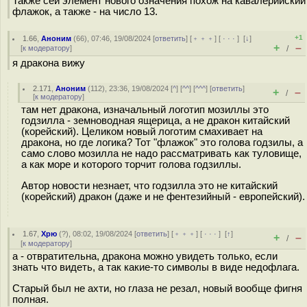
Также сей элемент нового означения похож на кавалерийский
флажок, а также - на число 13.
+1
1.66
,
Аноним
(
66
), 07:46, 19/08/2024 [
ответить
] [
﹢﹢﹢
] [
· · ·
]
[
↓
]
+
–
[
к модератору
]
/
я дракона вижу
2.171
,
Аноним
(
112
), 23:36, 19/08/2024 [
^
] [
^^
] [
^^^
] [
ответить
]
+
–
/
[
к модератору
]
там нет дракона, изначальный логотип мозиллы это
годзилла - земноводная ящерица, а не дракон китайский
(корейский). Целиком новый логотим смахивает на
дракона, но где логика? Тот "флажок" это голова годзилы, а
само слово мозилла не надо рассматривать как туловище,
а как море и которого торчит голова годзиллы.
Автор новости незнает, что годзилла это не китайский
(корейский) дракон (даже и не фентезийный - европейский).
1.67
,
Хрю
(
?
), 08:02, 19/08/2024 [
ответить
] [
﹢﹢﹢
] [
· · ·
]
[
↑
]
+
–
/
[
к модератору
]
a - отвратительна, дракона можно увидеть только, если
знать что видеть, а так какие-то символы в виде недофлага.
Старый был не ахти, но глаза не резал, новый вообще фигня
полная.