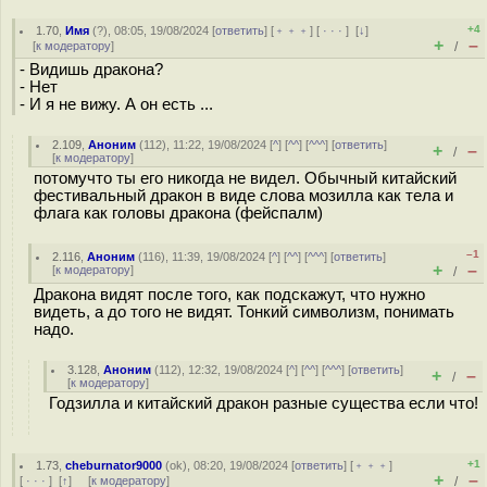
+4
1.70
,
Имя
(
?
), 08:05, 19/08/2024 [
ответить
] [
﹢﹢﹢
] [
· · ·
]
[
↓
]
+
–
[
к модератору
]
/
- Видишь дракона?
- Нет
- И я не вижу. А он есть ...
2.109
,
Аноним
(
112
), 11:22, 19/08/2024 [
^
] [
^^
] [
^^^
] [
ответить
]
+
–
/
[
к модератору
]
потомучто ты его никогда не видел. Обычный китайский
фестивальный дракон в виде слова мозилла как тела и
флага как головы дракона (фейспалм)
–1
2.116
,
Аноним
(
116
), 11:39, 19/08/2024 [
^
] [
^^
] [
^^^
] [
ответить
]
+
–
[
к модератору
]
/
Дракона видят после того, как подскажут, что нужно
видеть, а до того не видят. Тонкий символизм, понимать
надо.
3.128
,
Аноним
(
112
), 12:32, 19/08/2024 [
^
] [
^^
] [
^^^
] [
ответить
]
+
–
/
[
к модератору
]
Годзилла и китайский дракон разные существа если что!
+1
1.73
,
cheburnator9000
(
ok
), 08:20, 19/08/2024 [
ответить
] [
﹢﹢﹢
]
+
–
[
· · ·
]
[
↑
] [
к модератору
]
/