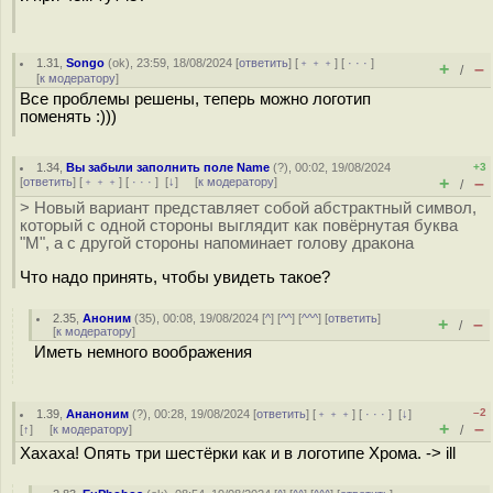
1.31
,
Songo
(
ok
), 23:59, 18/08/2024 [
ответить
] [
﹢﹢﹢
] [
· · ·
]
+
–
/
[
к модератору
]
Все проблемы решены, теперь можно логотип
поменять :)))
1.34
,
Вы забыли заполнить поле Name
(
?
), 00:02, 19/08/2024
+3
+
–
[
ответить
] [
﹢﹢﹢
] [
· · ·
]
[
↓
] [
к модератору
]
/
> Новый вариант представляет собой абстрактный символ,
который с одной стороны выглядит как повёрнутая буква
"M", а с другой стороны напоминает голову дракона
Что надо принять, чтобы увидеть такое?
2.35
,
Аноним
(
35
), 00:08, 19/08/2024 [
^
] [
^^
] [
^^^
] [
ответить
]
+
–
/
[
к модератору
]
Иметь немного воображения
–2
1.39
,
Ананоним
(
?
), 00:28, 19/08/2024 [
ответить
] [
﹢﹢﹢
] [
· · ·
]
[
↓
]
+
–
[
↑
] [
к модератору
]
/
Хахаха! Опять три шестёрки как и в логотипе Хрома. -> ill