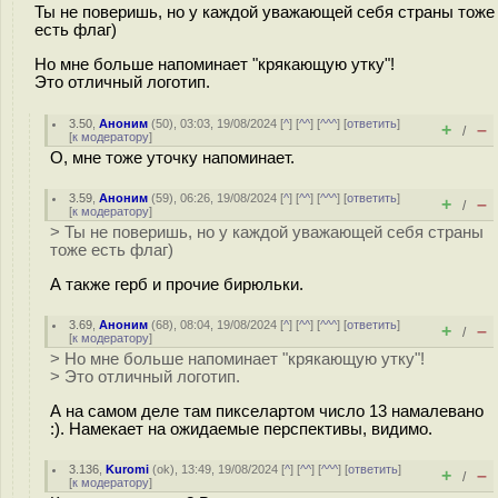
Ты не поверишь, но у каждой уважающей себя страны тоже
есть флаг)
Но мне больше напоминает "крякающую утку"!
Это отличный логотип.
3.50
,
Аноним
(
50
), 03:03, 19/08/2024 [
^
] [
^^
] [
^^^
] [
ответить
]
+
–
/
[
к модератору
]
О, мне тоже уточку напоминает.
3.59
,
Аноним
(
59
), 06:26, 19/08/2024 [
^
] [
^^
] [
^^^
] [
ответить
]
+
–
/
[
к модератору
]
> Ты не поверишь, но у каждой уважающей себя страны
тоже есть флаг)
А также герб и прочие бирюльки.
3.69
,
Аноним
(
68
), 08:04, 19/08/2024 [
^
] [
^^
] [
^^^
] [
ответить
]
+
–
/
[
к модератору
]
> Но мне больше напоминает "крякающую утку"!
> Это отличный логотип.
А на самом деле там пикселартом число 13 намалевано
:). Намекает на ожидаемые перспективы, видимо.
3.136
,
Kuromi
(
ok
), 13:49, 19/08/2024 [
^
] [
^^
] [
^^^
] [
ответить
]
+
–
/
[
к модератору
]