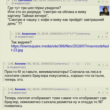
2.83
,
EuPhobos
(
ok
), 08:54, 19/08/2024 [
^
] [
^^
] [
^^^
] [
ответить
]
+
–
/
[
к модератору
]
Где тут три шестёрки увидели?
Или это из разряда: "смотрю на облака и вижу
картину Тайная вечеря",
"Смотрю в чашку с кофе и вижу как пройдёт завтрашний
день" ??
–1
3.90
,
Ананоним
(
?
), 09:39, 19/08/2024 [
^
] [
^^
] [
^^^
] [
ответить
]
+
–
[
к модератору
]
/
Так виднее?
https://townsquare.media/site/366/files/2018/07/maxresdefaul
t-23.jpg
1.40
,
Аноним
(
40
), 00:32, 19/08/2024 [
ответить
] [
﹢﹢﹢
] [
· · ·
]
[
↑
]
+
–
/
[
к модератору
]
Просто М оставьте, минимализаторы! Сначала на лиса в
логотипе своего браузера покусились, хорошо что остыли,
теперь это.
+1
1.41
,
Аноним
(
41
), 00:44, 19/08/2024 [
ответить
] [
﹢﹢﹢
] [
· · ·
]
+
–
[
к модератору
]
/
Теперь логотип отображает тоже самое что отображает сам
браузер, немножечко съехала разметка ну и откуда то 90˚
появились