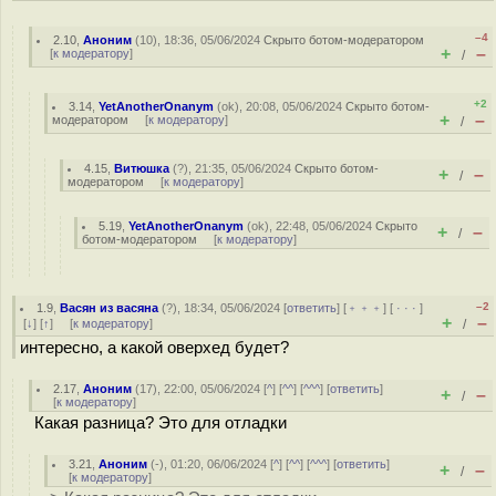
–4
2.10
,
Аноним
(
10
), 18:36, 05/06/2024
Скрыто ботом-модератором
+
–
[
к модератору
]
/
+2
3.14
,
YetAnotherOnanym
(
ok
), 20:08, 05/06/2024
Скрыто ботом-
+
–
модератором
[
к модератору
]
/
4.15
,
Витюшка
(
?
), 21:35, 05/06/2024
Скрыто ботом-
+
–
/
модератором
[
к модератору
]
5.19
,
YetAnotherOnanym
(
ok
), 22:48, 05/06/2024
Скрыто
+
–
/
ботом-модератором
[
к модератору
]
–2
1.9
,
Васян из васяна
(
?
), 18:34, 05/06/2024 [
ответить
] [
﹢﹢﹢
] [
· · ·
]
+
–
[
↓
] [
↑
] [
к модератору
]
/
интересно, а какой оверхед будет?
2.17
,
Аноним
(
17
), 22:00, 05/06/2024 [
^
] [
^^
] [
^^^
] [
ответить
]
+
–
/
[
к модератору
]
Какая разница? Это для отладки
3.21
,
Аноним
(
-
), 01:20, 06/06/2024 [
^
] [
^^
] [
^^^
] [
ответить
]
+
–
/
[
к модератору
]