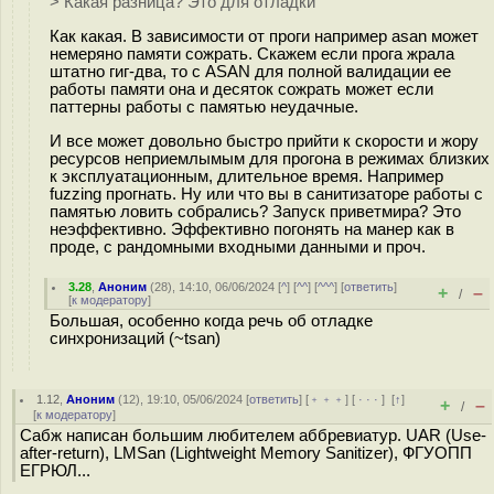
> Какая разница? Это для отладки
Как какая. В зависимости от проги например asan может
немеряно памяти сожрать. Скажем если прога жрала
штатно гиг-два, то с ASAN для полной валидации ее
работы памяти она и десяток сожрать может если
паттерны работы с памятью неудачные.
И все может довольно быстро прийти к скорости и жору
ресурсов неприемлымым для прогона в режимах близких
к эксплуатационным, длительное время. Например
fuzzing прогнать. Ну или что вы в санитизаторе работы с
памятью ловить собрались? Запуск приветмира? Это
неэффективно. Эффективно погонять на манер как в
проде, с рандомными входными данными и проч.
3.28
,
Аноним
(
28
), 14:10, 06/06/2024 [
^
] [
^^
] [
^^^
] [
ответить
]
+
–
/
[
к модератору
]
Большая, особенно когда речь об отладке
синхронизаций (~tsan)
1.12
,
Аноним
(
12
), 19:10, 05/06/2024 [
ответить
] [
﹢﹢﹢
] [
· · ·
]
[
↑
]
+
–
/
[
к модератору
]
Сабж написан большим любителем аббревиатур. UAR (Use-
after-return), LMSan (Lightweight Memory Sanitizer), ФГУОПП
ЕГРЮЛ...