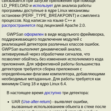
связывается при запуске приложения при помощи
LD_PRELOAD и
использует
для анализа работы
программы доступные в ядре Linux механизмы
остановки (PERF_TYPE_BREAKPOINT) и сэмплинга
процессов. Код написан на языке С++ и
распространяется
под лицензией Apache 2.0.
GWPSan
оформлен
в виде модульного фреймворка,
поддерживающего подключение модулей с
реализацией детекторов различных классов ошибок.
GWPSan выполняет динамический анализ,
активируемый через обработчики сигналов, что
позволяет обойтись без изменения исполняемого кода
приложения. Для эффективной работы большинства
детекторов требуется сборка приложения с
определёнными флагами компилятора, добавляющими
необходимые метаданные. Для работы требуется как
минимум Clang 18 и ядро Linux 6.4.
В настоящее время
доступно
три детектора:
UAR (
Use-after-return
) - выявляет ошибки,
вызванные использованием объекта в стеке после