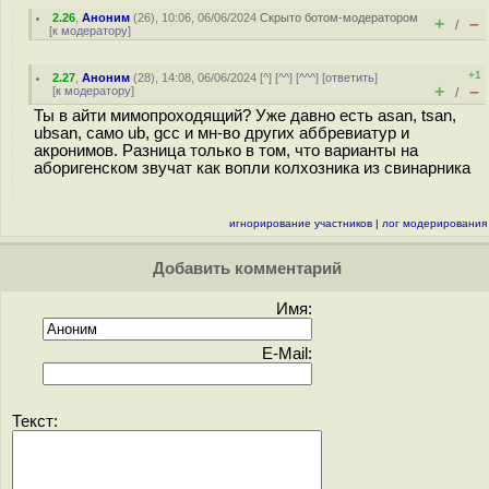
2.26
,
Аноним
(
26
), 10:06, 06/06/2024
Скрыто ботом-модератором
+
–
/
[
к модератору
]
+1
2.27
,
Аноним
(
28
), 14:08, 06/06/2024 [
^
] [
^^
] [
^^^
] [
ответить
]
+
–
[
к модератору
]
/
Ты в айти мимопроходящий? Уже давно есть asan, tsan,
ubsan, само ub, gcc и мн-во других аббревиатур и
акронимов. Разница только в том, что варианты на
аборигенском звучат как вопли колхозника из свинарника
игнорирование участников
|
лог модерирования
Добавить комментарий
Имя:
E-Mail:
Текст: