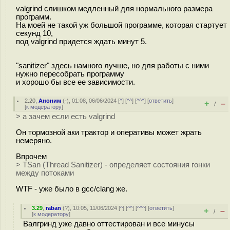
valgrind слишком медленный для нормального размера
программ.
На моей не такой уж большой программе, которая стартует
секунд 10,
под valgrind придется ждать минут 5.
"sanitizer" здесь намного лучше, но для работы с ними
нужно пересобрать программу
и хорошо бы все ее зависимости.
2.20
,
Аноним
(
-
), 01:08, 06/06/2024 [
^
] [
^^
] [
^^^
] [
ответить
]
+
–
/
[
к модератору
]
> а зачем если есть valgrind
Он тормозной аки трактор и оперативы может жрать
немеряно.
Впрочем
> TSan (Thread Sanitizer) - определяет состояния гонки
между потоками
WTF - уже было в gcc/clang же.
3.29
,
raban
(
?
), 10:05, 11/06/2024 [
^
] [
^^
] [
^^^
] [
ответить
]
+
–
/
[
к модератору
]
Валгринд уже давно оттестирован и все минусы