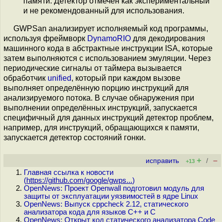
памяти. Детектор отмечен как экспериментальный
и не рекомендованный для использования.
GWPSan анализирует исполняемый код программы,
используя фреймворк
DynamoRIO
для декодирования
машинного кода в абстрактные инструкции ISA, которые
затем выполняются с использованием эмуляции. Через
периодические сигналы от таймера вызывается
обработчик
unified
, который при каждом вызове
выполняет определённую порцию инструкций для
анализируемого потока. В случае обнаружения при
выполнении определённых инструкций, запускается
специфичный для данных инструкций детектор проблем,
например, для инструкций, обращающихся к памяти,
запускается детектор состояний гонки.
+
–
исправить
/
+13
Главная ссылка к новости
(
https://github.com/google/gwps...
)
OpenNews: Проект Openwall подготовил модуль для
защиты от эксплуатации уязвимостей в ядре Linux
OpenNews: Выпуск cppcheck 2.12, статического
анализатора кода для языков C++ и С
OpenNews: Открыт код статического анализатора Code