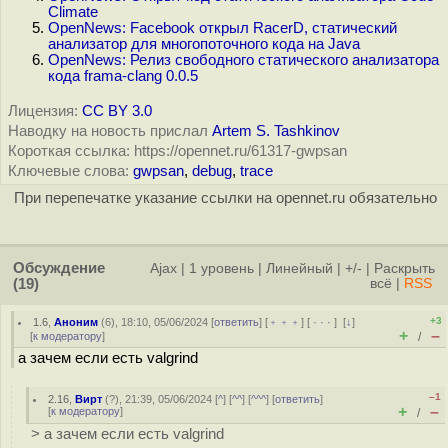
Climate
OpenNews: Facebook открыл RacerD, статический
анализатор для многопоточного кода на Java
OpenNews: Релиз свободного статического анализатора
кода frama-clang 0.0.5
Лицензия:
CC BY 3.0
Наводку на новость прислал
Artem S. Tashkinov
Короткая ссылка: https://opennet.ru/61317-gwpsan
Ключевые слова:
gwpsan
,
debug
,
trace
При перепечатке указание ссылки на opennet.ru обязательно
Обсуждение
Ajax
|
1 уровень
|
Линейный
|
+/-
|
Раскрыть
(19)
всё
|
RSS
+3
1.6
,
Аноним
(
6
), 18:10, 05/06/2024 [
ответить
] [
﹢﹢﹢
] [
· · ·
]
[
↓
]
+
–
[
к модератору
]
/
а зачем если есть valgrind
–1
2.16
,
Вирт
(
?
), 21:39, 05/06/2024 [
^
] [
^^
] [
^^^
] [
ответить
]
+
–
[
к модератору
]
/
> а зачем если есть valgrind