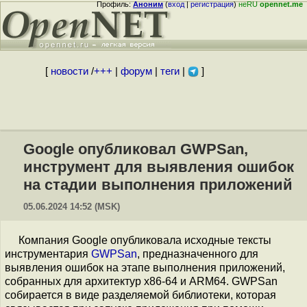
Профиль:
Аноним
(
вход
|
регистрация
)
неRU
opennet.me
[
новости
/
+++
|
форум
|
теги
|
]
Google опубликовал GWPSan,
инструмент для выявления ошибок
на стадии выполнения приложений
05.06.2024 14:52 (MSK)
Компания Google опубликовала исходные тексты
инструментария
GWPSan
, предназначенного для
выявления ошибок на этапе выполнения приложений,
собранных для архитектур x86-64 и ARM64. GWPSan
собирается в виде разделяемой библиотеки, которая