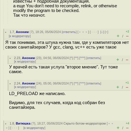
известны + подробная документация.
а еще You don't need to recompile, relink, or otherwise
modify the program to be checked.
Так что низачот.
+2
1.7
,
Аноним
(
7
), 18:26, 05/06/2024 [
ответить
] [
﹢﹢﹢
] [
· · ·
]
[
↓
] [
↑
]
+
–
[
к модератору
]
/
Я так понимаю, эта штука нужна там, где у компиляторов нет
своих санитайзеров? У gcc, clang, vc++ есть уже такое
2.23
,
Аноним
(
23
), 04:56, 06/06/2024 [
^
] [
^^
] [
^^^
] [
ответить
]
+
–
/
[
к модератору
]
У врачей есть такая услуга "второе мнение". Тут тоже
самое.
+1
2.24
,
Аноним
(
24
), 05:00, 06/06/2024 [
^
] [
^^
] [
^^^
] [
ответить
]
+
–
[
к модератору
]
/
LD_PRELOAD же написано.
Видимо, для тех случаев, когда код собран без
санитайзера.
1.8
,
Витюшка
(
?
), 18:27, 05/06/2024
Скрыто ботом-модератором
[
﹢﹢
+4
+
–
﹢
] [
· · ·
] [
к модератору
]
/