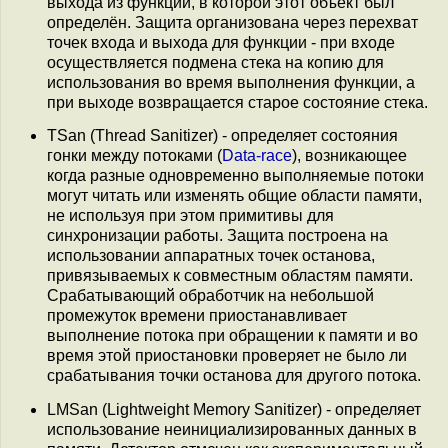
выхода из функции, в которой этот объект был
определён. Защита организована через перехват
точек входа и выхода для функции - при входе
осуществляется подмена стека на копию для
использования во время выполнения функции, а
при выходе возвращается старое состояние стека.
TSan (Thread Sanitizer) - определяет состояния
гонки между потоками (
Data-race
), возникающее
когда разные одновременно выполняемые потоки
могут читать или изменять общие области памяти,
не используя при этом примитивы для
синхронизации работы. Защита построена на
использовании аппаратных точек останова,
привязываемых к совместным областям памяти.
Срабатывающий обработчик на небольшой
промежуток времени приостанавливает
выполнение потока при обращении к памяти и во
время этой приостановки проверяет не было ли
срабатывания точки останова для другого потока.
LMSan (Lightweight Memory Sanitizer) - определяет
использование неинициализированных данных в