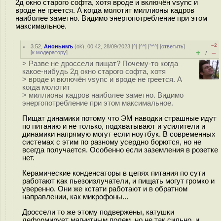
2д окно старого софта, хотя вроде и включён vsync и
вроде не греется. А когда молотит миллионы кадров
наиболее заметно. Видимо энергопотребление при этом
максимальное.
–2
3.52
,
Аноньимъ
(
ok
), 00:42, 28/09/2023 [
^
] [
^^
] [
^^^
] [
ответить
]
+
–
[
к модератору
]
/
> Разве не дроссели пищат? Почему-то когда
какое-нибудь 2д окно старого софта, хотя
> вроде и включён vsync и вроде не греется. А
когда молотит
> миллионы кадров наиболее заметно. Видимо
энергопотребление при этом максимальное.
Пищат динамики потому что ЭМ наводки страшные идут
по питанию и не только, подхватывают и усилители и
динамики напрямую могут если ноутбук. В современных
системах с этим по разному усердно борются, но не
всегда получается. Особенно если заземления в розетке
нет.
Керамические конденсаторы в цепях питания по сути
работают как пьезоизлучатели, и пищать могут громко и
уверенно. Они же кстати работают и в обратном
направлении, как микрофоны...
Дроссели то же этому подвержены, катушки
деформирует магнитным полем, но не так сильно, и