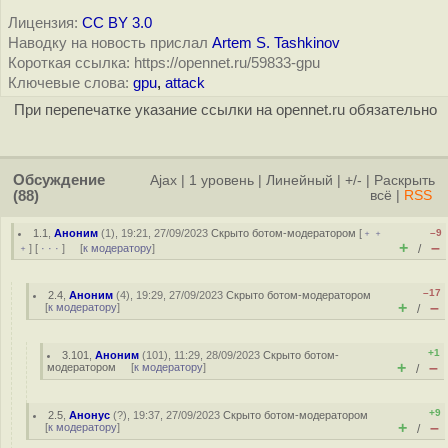
Лицензия:
CC BY 3.0
Наводку на новость прислал
Artem S. Tashkinov
Короткая ссылка: https://opennet.ru/59833-gpu
Ключевые слова:
gpu
,
attack
При перепечатке указание ссылки на opennet.ru обязательно
Обсуждение
Ajax
|
1 уровень
|
Линейный
|
+/-
|
Раскрыть
(88)
всё
|
RSS
1.1
,
Аноним
(
1
), 19:21, 27/09/2023
Скрыто ботом-модератором
[
﹢﹢
–9
+
–
﹢
] [
· · ·
] [
к модератору
]
/
–17
2.4
,
Аноним
(
4
), 19:29, 27/09/2023
Скрыто ботом-модератором
+
–
[
к модератору
]
/
+1
3.101
,
Аноним
(
101
), 11:29, 28/09/2023
Скрыто ботом-
+
–
модератором
[
к модератору
]
/
+9
2.5
,
Анонус
(
?
), 19:37, 27/09/2023
Скрыто ботом-модератором
+
–
[
к модератору
]
/