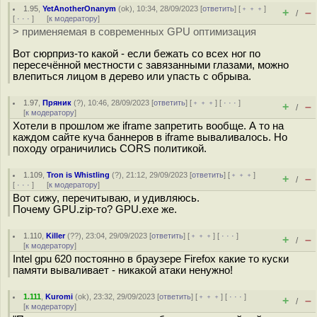
1.95
,
YetAnotherOnanym
(
ok
), 10:34, 28/09/2023 [
ответить
] [
﹢﹢﹢
]
+
–
/
[
· · ·
]
[
к модератору
]
> применяемая в современных GPU оптимизация
Вот сюрприз-то какой - если бежать со всех ног по
пересечённой местности с завязанными глазами, можно
влепиться лицом в дерево или упасть с обрыва.
1.97
,
Пряник
(
?
), 10:46, 28/09/2023 [
ответить
] [
﹢﹢﹢
] [
· · ·
]
+
–
/
[
к модератору
]
Хотели в прошлом же iframe запретить вообще. А то на
каждом сайте куча баннеров в iframe вываливалось. Но
походу ограничились CORS политикой.
1.109
,
Tron is Whistling
(
?
), 21:12, 29/09/2023 [
ответить
] [
﹢﹢﹢
]
+
–
/
[
· · ·
]
[
к модератору
]
Вот сижу, перечитываю, и удивляюсь.
Почему GPU.zip-то? GPU.exe же.
1.110
,
Killer
(
??
), 23:04, 29/09/2023 [
ответить
] [
﹢﹢﹢
] [
· · ·
]
+
–
/
[
к модератору
]
Intel gpu 620 постоянно в браузере Firefox какие то куски
памяти вываливает - никакой атаки ненужно!
1.111
,
Kuromi
(
ok
), 23:32, 29/09/2023 [
ответить
] [
﹢﹢﹢
] [
· · ·
]
+
–
/
[
к модератору
]