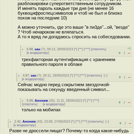
разблокировки суперответственным сотрудником.
И менять пароль каждые три дня (не менее 16
буквоцифроспецсимволов и чтоб не был и близко
похож на последние 10)
А можно уточнить, где это ваше "в пи3де"...ой, "везде"
? Чтоб ненароком не вляпаться.
А то я вряд ли догадаюсь спросить на собеседовании.
+1
5.88
,
ыы
(
?
), 09:13, 28/09/2023 [
^
] [
^^
] [
^^^
] [
ответить
]
+
–
[
к модератору
]
/
трехфакторная аутентификация с хранением
правильного пароля в облаке
4.87
,
ыы
(
?
), 09:11, 28/09/2023 [
^
] [
^^
] [
^^^
] [
ответить
]
[
↑
]
+
–
/
[
к модератору
]
Сейчас модно перед сокрытием звездочкой-
показывать на секунду введенный символ...
5.99
,
Аноним
(
26
), 11:11, 28/09/2023 [
^
] [
^^
] [
^^^
]
+
–
/
[
ответить
]
[
к модератору
]
только на мобилах
2.42
,
Аноним
(
43
), 23:08, 27/09/2023 [
^
] [
^^
] [
^^^
] [
ответить
]
[
↑
]
+
–
/
[
к модератору
]
Разве не дроссели пищат? Почему-то когда какое-нибудь