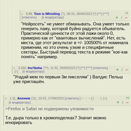
+3
5.89
,
Tron is Whistling
(
?
), 09:33, 28/09/2023 [
^
] [
^^
] [
^^^
]
+
–
[
ответить
]
[
к модератору
]
/
"Нейросеть" не умеет обманывать. Она умеет только
генерить лажу, которой буйно радуется обыватель.
Практической ценности от этой лажи около 0,
примерно как от "квантовых вычислений". Нет, есть
места, где этот результат в +/- 100500% от номинала
применим, но это очень узкие и специфичные
секторы. Быстрый перевод текста в режиме "кое-как
понять" например.
3.102
,
InuYasha
(
??
), 11:52, 28/09/2023 [
^
] [
^^
] [
^^^
] [
ответить
]
+
–
/
[
↑
] [
к модератору
]
"Угадай мем по первым 3м пикселям" ) Валдис Пельш
уже приглашён.
+6
1.11
,
Аноним
(
11
), 19:53, 27/09/2023 [
ответить
] [
﹢﹢﹢
] [
· · ·
]
[
↑
]
+
–
[
к модератору
]
/
>Firefox и Safari не подвержены уязвимости
Т.е. дыра только в хромоподелках? Значит можно
игнорировать