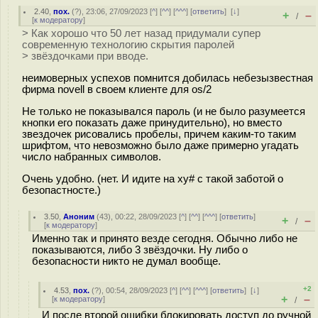
2.40
,
пох.
(
?
), 23:06, 27/09/2023 [
^
] [
^^
] [
^^^
] [
ответить
]
[
↓
]
+
–
/
[
к модератору
]
> Как хорошо что 50 лет назад придумали супер
современную технологию скрытия паролей
> звёздочками при вводе.
неимоверных успехов помнится добилась небезызвестная
фирма novell в своем клиенте для os/2
Не только не показывался пароль (и не было разумеется
кнопки его показать даже принудительно), но вместо
звездочек рисовались пробелы, причем каким-то таким
шрифтом, что невозможно было даже примерно угадать
число набранных символов.
Очень удобно. (нет. И идите на xy# с такой заботой о
безопастносте.)
3.50
,
Аноним
(
43
), 00:22, 28/09/2023 [
^
] [
^^
] [
^^^
] [
ответить
]
+
–
/
[
к модератору
]
Именно так и принято везде сегодня. Обычно либо не
показываются, либо 3 звёздочки. Ну либо о
безопасности никто не думал вообще.
+2
4.53
,
пох.
(
?
), 00:54, 28/09/2023 [
^
] [
^^
] [
^^^
] [
ответить
]
[
↓
]
+
–
[
к модератору
]
/
И после второй ошибки блокировать доступ до ручной