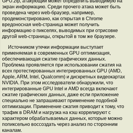
GPU.zip, атакующий может определить выводимую на
экран информацию. Среди прочего атака может быть
проведена через web-браузер, например,
продемонстрировано, как открытая в Chrome
вредоносная web-страница может получить
информацию о пикселях, выводимых при отрисовке
другой web-страницы, открытой в том же браузере.
Источником утечки информации выступает
применяемая в современных GPU оптимизация,
обеспечивающая сжатие графических данных.
Проблема проявляется при использовании сжатия на
всех протестированных интегрированных GPU (AMD,
Apple, ARM, Intel, Qualcomm) и дискретных видеокартах
NVIDIA. При этом исследователи обнаружили, что
интегрированные GPU Intel и AMD всегда включают
сжатие графических данных, даже если приложение
специально не запрашивают применение подобной
оптимизации. Применение сжатия приводит к тому, что
трафик в DRAM и нагрузка на кэш коррелируют с
характером обрабатываемых данных, которые можно
попиксельно воссоздать через анализ по сторонним
каналам.