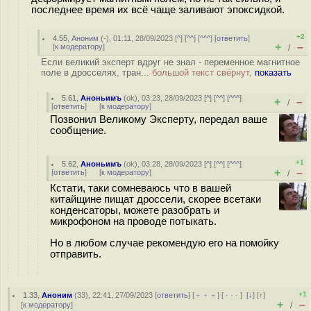
последнее время их всё чаще заливают эпоксидкой.
+2
4.55
,
Аноним
(
-
), 01:11, 28/09/2023 [
^
] [
^^
] [
^^^
] [
ответить
]
+
–
[
к модератору
]
/
Если великий эксперт вдруг не знал - переменное магнитное
поле в дросселях, тран...
большой текст свёрнут,
показать
5.61
,
Аноньимъ
(
ok
), 03:23, 28/09/2023 [
^
] [
^^
] [
^^^
]
+
–
/
[
ответить
]
[
к модератору
]
Позвонил Великому Эксперту, передал ваше
сообщение.
+1
5.62
,
Аноньимъ
(
ok
), 03:28, 28/09/2023 [
^
] [
^^
] [
^^^
]
+
–
[
ответить
]
[
к модератору
]
/
Кстати, таки сомневаюсь что в вашей
китайщине пищат дроссели, скорее всетаки
конденсаторы, можете разобрать и
микрофоном на проводе потыкать.
Но в любом случае рекомендую его на помойку
отправить.
+1
1.33
,
Аноним
(
33
), 22:41, 27/09/2023 [
ответить
] [
﹢﹢﹢
] [
· · ·
]
[
↓
] [
↑
]
+
–
[
к модератору
]
/