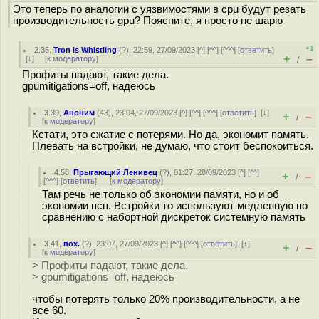
Это теперь по аналогии с уязвимостями в cpu будут резать
производительность gpu? Поясните, я просто не шарю
+1
2.35
,
Tron is Whistling
(
?
), 22:59, 27/09/2023 [
^
] [
^^
] [
^^^
] [
ответить
]
+
–
[
↓
] [
к модератору
]
/
Профиты падают, такие дела.
gpumitigations=off, надеюсь
3.39
,
Аноним
(
43
), 23:04, 27/09/2023 [
^
] [
^^
] [
^^^
] [
ответить
]
[
↓
]
+
–
/
[
к модератору
]
Кстати, это сжатие с потерями. Но да, экономит память.
Плевать на встройки, не думаю, что стоит беспокоиться.
4.58
,
Прыгающий Ленивец
(
?
), 01:27, 28/09/2023 [
^
] [
^^
]
+
–
/
[
^^^
] [
ответить
]
[
к модератору
]
Там речь не только об экономии памяти, но и об
экономии псп. Встройки то используют медленную по
сравнению с набортной дискреток системную память
3.41
,
пох.
(
?
), 23:07, 27/09/2023 [
^
] [
^^
] [
^^^
] [
ответить
]
[
↑
]
+
–
/
[
к модератору
]
> Профиты падают, такие дела.
> gpumitigations=off, надеюсь
чтобы потерять только 20% производительности, а не
все 60.