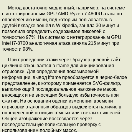
Метод достаточно медленный, например, на системе
с интегрированным GPU AMD Ryzen 7 4800U атака по
определению имени, под которым пользователь в
другой вкладке вошёл в Wikipedia, заняла 30 минут и
позволила определить содержимое пикселей с
точностью 97%. На системах с интегрированным GPU
Intel i7-8700 аналогичная атака заняла 215 минут при
точности 98%.
При проведении атаки через браузер целевой сайт
циклично открывается в iframe для инициирования
отрисовки. Для определения показываемой
информации, вывод iframe преобразуется в черно-белое
представление, к которому применяется SVG-фильтр,
выполняющий последовательное наложение масок,
вносящих и не вносящих большую избыточность при
сжатии. На основании оценки изменения времени
отрисовки эталонных образцов выделяется наличие в
определённой позиции тёмных или светлых пикселей.
Общее изображение воссоздаётся через
последовательную попиксельную проверку с
использованием подобных масок.