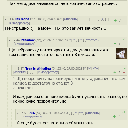
Так методика называется автоматический экстрасенс.
1.6
,
InuYasha
(
??
), 19:38, 27/09/2023 [
ответить
] [
﹢﹢﹢
] [
· · ·
]
[
↓
] [
↑
]
+
–
/
[
к модератору
]
Не страшно. :) На моём ГПУ это займёт вечность...
+1
2.44
,
rshadow
(
ok
), 23:24, 27/09/2023 [
^
] [
^^
] [
^^^
] [
ответить
]
+
–
[
к модератору
]
/
Ща нейроночку натренируют и для угадывания что
там написано достаточно станет 3 пикселя.
+3
3.47
,
Tron is Whistling
(
?
), 23:40, 27/09/2023 [
^
] [
^^
] [
^^^
]
+
–
[
ответить
]
[
↓
] [
к модератору
]
/
> Ща нейроночку натренируют и для угадывания что там
написано достаточно станет 3
> пикселя.
И каждый раз с одного входа будет угадывать разное, но
нейроночке позволительно.
+1
4.67
,
X86
(
ok
), 06:24, 28/09/2023 [
^
] [
^^
] [
^^^
] [
ответить
]
+
–
[
к модератору
]
/
А еще будет сознательно обманывать