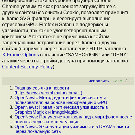
блокирования атаки на уровне браузера Chrome.
Chrome уязвим так как разрешает загрузку iframe с
другим сайтом без очистки Cookie, позволяет применить
к iframe SVG-фильтры и делегирует выполнение
отрисовки GPU. Firefox и Safari не подвержены
уязвимости, так как не удовлетворяют данным
критериям. Атака также не применима к сайтам,
запрещающим встраивание через iframe на других
сайтах (например, через выставление HTTP-заголовка
X-Frame-Options
в значение "SAMEORIGIN" или "DENY",
а также через настройки доступа при помощи заголовка
Content-Security-Policy
).
+
–
исправить
/
+28
Главная ссылка к новости
(
https://news.ycombinator.com/i...
)
OpenNews: Метод идентификации системы
пользователя на основе информации о GPU
OpenNews: Новая критическая уязвимость в
GraphicsMagick и ImageMagick
OpenNews: Получение контроля над смартфоном после
ремонта через комплектующие
OpenNews: Эксплуатация уязвимости в DRAM-памяти
через локальную сеть