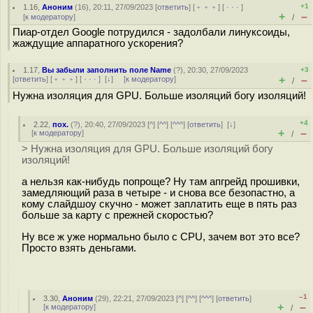
+1
1.16
,
Аноним
(
16
), 20:11, 27/09/2023 [
ответить
] [
﹢﹢﹢
] [
· · ·
]
+
–
[
к модератору
]
/
Пиар-отдел Google потрудился - задолбали линуксоиды,
жаждущие аппаратного ускорения?
1.17
,
Вы забыли заполнить поле Name
(
?
), 20:30, 27/09/2023
+3
+
–
[
ответить
] [
﹢﹢﹢
] [
· · ·
]
[
↓
] [
к модератору
]
/
Нужна изоляция для GPU. Больше изоляций богу изоляций!
+4
2.22
,
пох.
(
?
), 20:40, 27/09/2023 [
^
] [
^^
] [
^^^
] [
ответить
]
[
↓
]
+
–
[
к модератору
]
/
> Нужна изоляция для GPU. Больше изоляций богу
изоляций!
а нельзя как-нибудь попроще? Ну там апгрейд прошивки,
замедляющий раза в четыре - и снова все безопастно, а
кому слайдшоу скучно - может заплатить еще в пять раз
больше за карту с прежней скоростью?
Ну все ж уже нормально было с CPU, зачем вот это все?
Просто взять деньгами.
–1
3.30
,
Аноним
(
29
), 22:21, 27/09/2023 [
^
] [
^^
] [
^^^
] [
ответить
]
+
–
[
к модератору
]
/