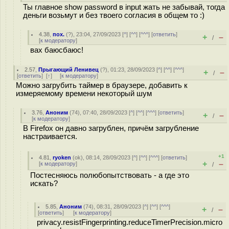
Ты главное show password в input жать не забывай, тогда
деньги возьмут и без твоего согласия в общем то :)
4.38
,
пох.
(
?
), 23:04, 27/09/2023 [
^
] [
^^
] [
^^^
] [
ответить
]
+
–
/
[
к модератору
]
вах баюсбаюс!
2.57
,
Прыгающий Ленивец
(
?
), 01:23, 28/09/2023 [
^
] [
^^
] [
^^^
]
+
–
/
[
ответить
]
[
↑
] [
к модератору
]
Можно загрубить таймер в браузере, добавить к
измеряемому времени некоторый шум
3.76
,
Аноним
(
74
), 07:40, 28/09/2023 [
^
] [
^^
] [
^^^
] [
ответить
]
+
–
/
[
к модератору
]
В Firefox он давно загрублен, причём загрубление
настраивается.
+1
4.81
,
ryoken
(
ok
), 08:14, 28/09/2023 [
^
] [
^^
] [
^^^
] [
ответить
]
+
–
[
к модератору
]
/
Постесняюсь полюбопытствовать - а где это
искать?
5.85
,
Аноним
(
74
), 08:31, 28/09/2023 [
^
] [
^^
] [
^^^
]
+
–
/
[
ответить
]
[
к модератору
]
privacy.resistFingerprinting.reduceTimerPrecision.micro