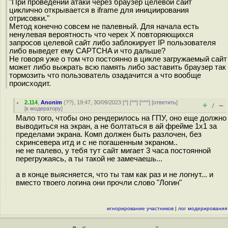
"При проведении атаки через браузер целевой сайт
циклично открывается в iframe для инициирования
отрисовки."
Метод конечно совсем не палевный. Для начала есть
ненулевая вероятность что черех Х повторяющихся
запросов целевой сайт либо заблокирует IP пользователя
либо выведет ему CAPTCHA и что дальше?
Не говоря уже о том что постоянно в цикле загружаемый сайт
может либо выжрать всю память либо заставить браузер так
тормозить что пользователь озадачится а что вообще
происходит.
2.114
,
Anonim
(
??
), 19:47, 30/09/2023 [
^
] [
^^
] [
^^^
] [
ответить
]
+
–
/
[
к модератору
]
Мало того, чтобы оно рендерилось на ГПУ, оно еще должно
выводиться на экран, а не болтаться в ай фрейме 1х1 за
пределами экрана. Комп должен быть разлочен, без
скринсевера итд и с не погашенным экраном..
не не палево, у тебя тут сайт мигает 3 часа постоянной
перегружаясь, а ты такой не замечаешь...
а в конце выясняется, что ты там как раз и не логнут... и
вместо твоего логина они прочли слово "Логин"
игнорирование участников
|
лог модерирования