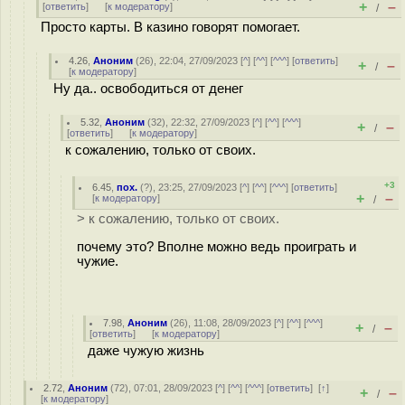
+
–
[
ответить
]
[
к модератору
]
/
Просто карты. В казино говорят помогает.
4.26
,
Аноним
(
26
), 22:04, 27/09/2023 [
^
] [
^^
] [
^^^
] [
ответить
]
+
–
/
[
к модератору
]
Ну да.. освободиться от денег
5.32
,
Аноним
(
32
), 22:32, 27/09/2023 [
^
] [
^^
] [
^^^
]
+
–
/
[
ответить
]
[
к модератору
]
к сожалению, только от своих.
+3
6.45
,
пох.
(
?
), 23:25, 27/09/2023 [
^
] [
^^
] [
^^^
] [
ответить
]
+
–
[
к модератору
]
/
> к сожалению, только от своих.
почему это? Вполне можно ведь проиграть и
чужие.
7.98
,
Аноним
(
26
), 11:08, 28/09/2023 [
^
] [
^^
] [
^^^
]
+
–
/
[
ответить
]
[
к модератору
]
даже чужую жизнь
2.72
,
Аноним
(
72
), 07:01, 28/09/2023 [
^
] [
^^
] [
^^^
] [
ответить
]
[
↑
]
+
–
/
[
к модератору
]