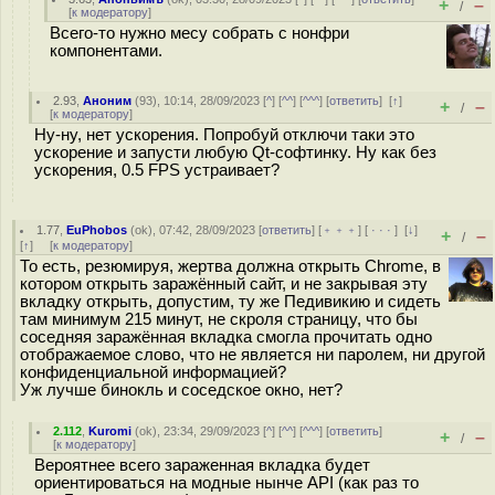
+
–
/
[
к модератору
]
Всего-то нужно месу собрать с нонфри
компонентами.
2.93
,
Аноним
(
93
), 10:14, 28/09/2023 [
^
] [
^^
] [
^^^
] [
ответить
]
[
↑
]
+
–
/
[
к модератору
]
Ну-ну, нет ускорения. Попробуй отключи таки это
ускорение и запусти любую Qt-софтинку. Ну как без
ускорения, 0.5 FPS устраивает?
1.77
,
EuPhobos
(
ok
), 07:42, 28/09/2023 [
ответить
] [
﹢﹢﹢
] [
· · ·
]
[
↓
]
+
–
/
[
↑
] [
к модератору
]
То есть, резюмируя, жертва должна открыть Chrome, в
котором открыть заражённый сайт, и не закрывая эту
вкладку открыть, допустим, ту же Педивикию и сидеть
там минимум 215 минут, не скроля страницу, что бы
соседняя заражённая вкладка смогла прочитать одно
отображаемое слово, что не является ни паролем, ни другой
конфиденциальной информацией?
Уж лучше бинокль и соседское окно, нет?
2.112
,
Kuromi
(
ok
), 23:34, 29/09/2023 [
^
] [
^^
] [
^^^
] [
ответить
]
+
–
/
[
к модератору
]
Вероятнее всего зараженная вкладка будет
ориентироваться на модные нынче API (как раз то