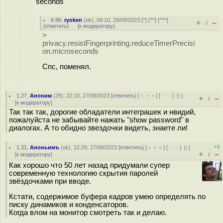
seconds
6.86
,
ryoken
(
ok
), 09:10, 28/09/2023 [
^
] [
^^
] [
^^^
]
+
–
/
[
ответить
]
[
к модератору
]
>
privacy.resistFingerprinting.reduceTimerPrecisi
on.microseconds
Спс, поменял.
1.27
,
Аноним
(
29
), 22:10, 27/09/2023 [
ответить
] [
﹢﹢﹢
] [
· · ·
]
[
↑
]
+
–
/
[
к модератору
]
Так так так, дорогие обладатели интеграшек и нвидий,
пожалуйста не забывайте нажать "show password" в
диалогах. А то обидно звездочки видеть, знаете ли!
+2
1.31
,
Аноньимъ
(
ok
), 22:29, 27/09/2023 [
ответить
] [
﹢﹢﹢
] [
· · ·
]
[
↓
]
+
–
[
к модератору
]
/
Как хорошо что 50 лет назад придумали супер
современную технологию скрытия паролей
звёздочками при вводе.
Кстати, содержимое буфера кадров умею определять по
писку динамиков и конденсаторов.
Когда влом на монитор смотреть так и делаю.