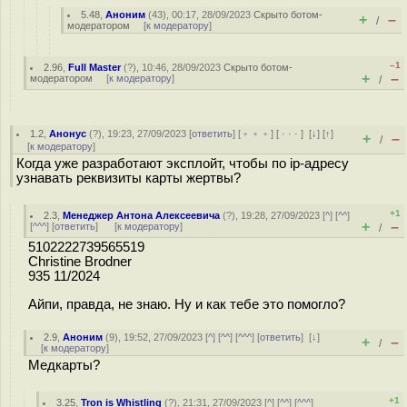
5.48
,
Аноним
(
43
), 00:17, 28/09/2023
Скрыто ботом-
+
–
/
модератором
[
к модератору
]
–1
2.96
,
Full Master
(
?
), 10:46, 28/09/2023
Скрыто ботом-
+
–
модератором
[
к модератору
]
/
1.2
,
Анонус
(
?
), 19:23, 27/09/2023 [
ответить
] [
﹢﹢﹢
] [
· · ·
]
[
↓
] [
↑
]
+
–
/
[
к модератору
]
Когда уже разработают эксплойт, чтобы по ip-адресу
узнавать реквизиты карты жертвы?
+1
2.3
,
Менеджер Антона Алексеевича
(
?
), 19:28, 27/09/2023 [
^
] [
^^
]
+
–
[
^^^
] [
ответить
]
[
к модератору
]
/
5102222739565519
Christine Brodner
935 11/2024
Айпи, правда, не знаю. Ну и как тебе это помогло?
2.9
,
Аноним
(
9
), 19:52, 27/09/2023 [
^
] [
^^
] [
^^^
] [
ответить
]
[
↓
]
+
–
/
[
к модератору
]
Медкарты?
+1
3.25
,
Tron is Whistling
(
?
), 21:31, 27/09/2023 [
^
] [
^^
] [
^^^
]