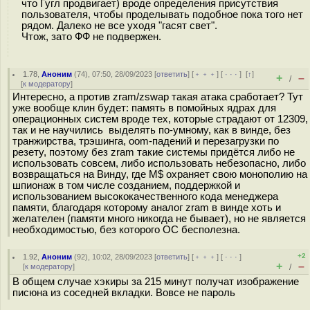
что Гугл продвигает) вроде определения присутствия
пользователя, чтобы проделывать подобное пока того нет
рядом. Далеко не все уходя "гасят свет".
Чтож, зато ФФ не подвержен.
1.78
,
Аноним
(
74
), 07:50, 28/09/2023 [
ответить
] [
﹢﹢﹢
] [
· · ·
]
[
↑
]
+
–
/
[
к модератору
]
Интересно, а против zram/zswap такая атака сработает? Тут
уже вообще клин будет: память в помойных ядрах для
операционных систем вроде тех, которые страдают от 12309,
так и не научились выделять по-умному, как в винде, без
транжирства, трэшинга, oom-падений и перезагрузки по
резету, поэтому без zram такие системы придётся либо не
использовать совсем, либо использовать небезопасно, либо
возвращаться на Винду, где Μ$ охраняет свою монополию на
шпионаж в том числе созданием, поддержкой и
использованием высококачественного кода менеджера
памяти, благодаря которому аналог zram в винде хоть и
желателен (памяти много никогда не бывает), но не является
необходимостью, без которого ОС бесполезна.
+2
1.92
,
Аноним
(
92
), 10:02, 28/09/2023 [
ответить
] [
﹢﹢﹢
] [
· · ·
]
+
–
[
к модератору
]
/
В общем случае хэкиры за 215 минут получат изображение
писюна из соседней вкладки. Вовсе не пароль