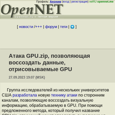
Профиль:
Аноним
(
вход
|
регистрация
)
неRU
opennet.me
[
новости
/
+++
|
форум
|
теги
|
]
Атака GPU.zip, позволяющая
воссоздать данные,
отрисовываемые GPU
27.09.2023 19:07 (MSK)
Группа исследователей из нескольких университетов
США
разработала
новую
технику атаки
по сторонним
каналам, позволяющую воссоздать визуальную
информацию, обрабатываемую в GPU. При помощи
предложенного метода, который получил название