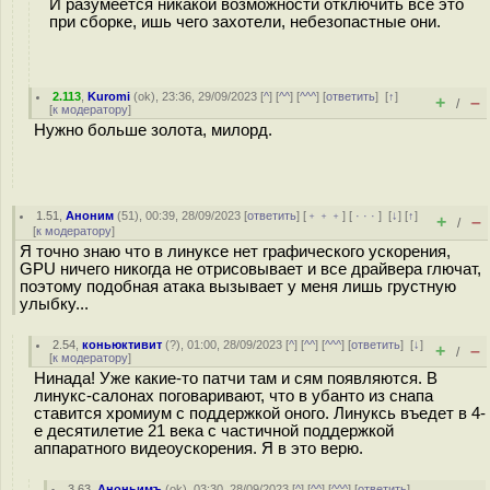
И разумеется никакой возможности отключить все это
при сборке, ишь чего захотели, небезопастные они.
2.113
,
Kuromi
(
ok
), 23:36, 29/09/2023 [
^
] [
^^
] [
^^^
] [
ответить
]
[
↑
]
+
–
/
[
к модератору
]
Нужно больше золота, милорд.
1.51
,
Аноним
(
51
), 00:39, 28/09/2023 [
ответить
] [
﹢﹢﹢
] [
· · ·
]
[
↓
] [
↑
]
+
–
/
[
к модератору
]
Я точно знаю что в линуксе нет графического ускорения,
GPU ничего никогда не отрисовывает и все драйвера глючат,
поэтому подобная атака вызывает у меня лишь грустную
улыбку...
2.54
,
коньюктивит
(
?
), 01:00, 28/09/2023 [
^
] [
^^
] [
^^^
] [
ответить
]
[
↓
]
+
–
/
[
к модератору
]
Нинада! Уже какие-то патчи там и сям появляются. В
линукс-салонах поговаривают, что в убанто из снапа
ставится хромиум с поддержкой оного. Линуксь въедет в 4-
е десятилетие 21 века с частичной поддержкой
аппаратного видеоускорения. Я в это верю.
3.63
,
Аноньимъ
(
ok
), 03:30, 28/09/2023 [
^
] [
^^
] [
^^^
] [
ответить
]