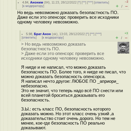
–2
4.84
,
Аноним
(
84
), 11:23, 28/12/2022 [
^
] [
^^
] [
^^^
] [
ответить
]
+
–
[
к модератору
]
/
Но ведь невозможно доказать безопастность ПО.
Даже если это опенсорс проверить все исходники
одному человеку невозможно.
+3
5.98
,
Брат Анон
(
ok
), 13:03, 28/12/2022 [
^
] [
^^
] [
^^^
]
+
–
[
ответить
]
[
к модератору
]
/
> Но ведь невозможно доказать
безопастность ПО.
> Даже если это опенсорс проверить все
исходники одному человеку невозможно.
Я нигде и не написал, что можно доказать
безопасность ПО. Более того, я нигде не писал, что
можно доказать безопасность опенсорса.
Я написал нечто другое: ЛЮБОЕ ПО _априори_
небезопасно.
Это не значит, что теперь надо всё ПО снести или
всей планетой броситься доказывать его
безопасность.
З.Ы.: есть класс ПО, безопасность которого
доказать можно. Но этот класс очень узкий ,а
доказательство стоит очень дорого. Но тем не
менее, кое-где безопасность ПО реально
доказывают.