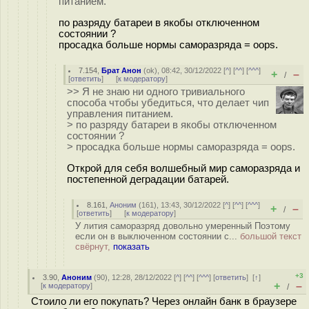
питанием.
по разряду батареи в якобы отключенном
состоянии ?
просадка больше нормы саморазряда = oops.
7.154
,
Брат Анон
(
ok
), 08:42, 30/12/2022 [
^
] [
^^
] [
^^^
]
+
–
/
[
ответить
]
[
к модератору
]
>> Я не знаю ни одного тривиального
способа чтобы убедиться, что делает чип
управления питанием.
> по разряду батареи в якобы отключенном
состоянии ?
> просадка больше нормы саморазряда = oops.
Открой для себя волшебный мир саморазряда и
постепенной деградации батарей.
8.161
,
Аноним
(
161
), 13:43, 30/12/2022 [
^
] [
^^
] [
^^^
]
+
–
/
[
ответить
]
[
к модератору
]
У лития саморазряд довольно умеренный Поэтому
если он в выключенном состоянии с...
большой текст
свёрнут,
показать
+3
3.90
,
Аноним
(
90
), 12:28, 28/12/2022 [
^
] [
^^
] [
^^^
] [
ответить
]
[
↑
]
+
–
[
к модератору
]
/
Стоило ли его покупать? Через онлайн банк в браузере