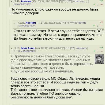
+4
3.46
,
Аноним
(
45
), 05:54, 28/12/2022 [
^
] [
^^
] [
^^^
] [
ответить
]
[
↓
]
+
–
[
к модератору
]
/
По умулчанию к приложению вообще не должно быть
никакого доверия.
–1
4.128
,
Аноним
(
-
), 17:23, 28/12/2022 [
^
] [
^^
] [
^^^
] [
ответить
]
+
–
[
к модератору
]
/
Это так не работает. В этом случае тебе придется ВСЕ
написать самому. Начиная с ядра операционки, чтоли.
Да блин, хотя-бы загрузчик для него сам напиши.
+3
3.63
,
Брат Анон
(
ok
), 09:42, 28/12/2022 [
^
] [
^^
] [
^^^
] [
ответить
]
+
–
[
↑
] [
к модератору
]
/
> Проблема в самой этой сложившаяся культуре,
где любое приложение является потенциальным
> врагом пользователя и должно быть ограничено.
Если к приложению нет доверия,
> лучше его вообще не устанавливать.
Тогда снеси свою венду, МС Офис, ИЕ, виндовс медиа
плеер и вот это вот всё. И вообще йаду выпей -- деду
точно верить нельзя.
Тебе анон выше правильно написал. А если бы ты читал
Вирта, то знал: "Любое ПО априори опасно.
Безопасность должна быть доказана".