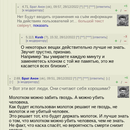
+5
4.71
,
Брат Анон
(
ok
), 09:57, 28/12/2022 [
^
] [
^^
] [
^^^
] [
ответить
]
+
–
[
к модератору
]
/
Нет Будут вводить ограничения на съём информации
На действиях пользователей эт...
большой текст
свёрнут,
показать
–3
5.113
,
Kusb
(
?
), 15:32, 28/12/2022 [
^
] [
^^
] [
^^^
] [
ответить
]
+
–
[
к модератору
]
/
О некоторых вещах действительно лучше не знать.
Звучит грустно, признаю.
Например "вы умираете каждую минуту и
заменяетесь клоном с той же памятью, это же
касается всех близких".
+6
2.69
,
Брат Анон
(
ok
), 09:51, 28/12/2022 [
^
] [
^^
] [
^^^
] [
ответить
]
[
↓
]
+
–
[
↑
] [
к модератору
]
/
> Вот эти вот люди. Они считают себя хорошими?
Молотком можно забить гвоздь. А можно убить
человека.
Как будет использован молоток решают не гвоздь, не
молоток и не убитый человек.
Это решает тот, кто будет держать молоток. И лучше знать
о том, что молотком можно убить человека, чем не знать.
Не факт, что каска спасёт, но вероятность смерти снизит
кратно.