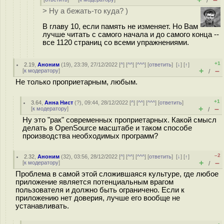
/
> Ну а бежать-то куда? )
В главу 10, если память не изменяет. Но Вам
лучше читать с самого начала и до самого конца --
все 1120 страниц со всеми упражнениями.
+1
2.19
,
Аноним
(
19
), 23:39, 27/12/2022 [
^
] [
^^
] [
^^^
] [
ответить
]
[
↓
] [
↑
]
+
–
[
к модератору
]
/
Не только проприетарным, любым.
+1
3.64
,
Анна Нист
(
?
), 09:44, 28/12/2022 [
^
] [
^^
] [
^^^
] [
ответить
]
+
–
[
к модератору
]
/
Ну это "рак" современных проприетарных. Какой смысл
делать в OpenSource масштабе и таком способе
производства необходимых программ?
–2
2.32
,
Аноним
(
32
), 03:56, 28/12/2022 [
^
] [
^^
] [
^^^
] [
ответить
]
[
↓
] [
↑
]
+
–
[
к модератору
]
/
Проблема в самой этой сложившаяся культуре, где любое
приложение является потенциальным врагом
пользователя и должно быть ограничено. Если к
приложению нет доверия, лучше его вообще не
устанавливать.