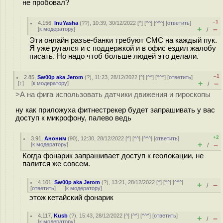
не пробовал?
–1
4.156
,
InuYasha
(
??
), 10:39, 30/12/2022 [
^
] [
^^
] [
^^^
] [
ответить
]
+
–
[
к модератору
]
/
Эти онлайн разъе-банки требуют СМС на каждый пук.
Я уже ругался и с поддержкой и в офис ездил жалобу
писать. Но надо чтоб больше людей это делали.
–1
2.85
,
Sw00p aka Jerom
(
?
), 11:23, 28/12/2022 [
^
] [
^^
] [
^^^
] [
ответить
]
+
–
[
↑
] [
к модератору
]
/
>А на фига использовать датчики движения и гироскопы
ну как приложуха фитнестрекер будет запрашивать у вас
доступ к микрофону, палево ведь
+2
3.91
,
Аноним
(
90
), 12:30, 28/12/2022 [
^
] [
^^
] [
^^^
] [
ответить
]
+
–
[
к модератору
]
/
Когда фонарик запрашивает доступ к геолокации, не
палится же совсем.
4.101
,
Sw00p aka Jerom
(
?
), 13:21, 28/12/2022 [
^
] [
^^
] [
^^^
]
+
–
/
[
ответить
]
[
к модератору
]
этож кетайский фонарик
4.117
,
Kusb
(
?
), 15:43, 28/12/2022 [
^
] [
^^
] [
^^^
] [
ответить
]
+
–
/
[
к модератору
]