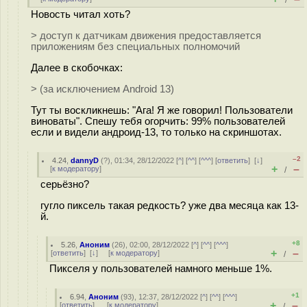
/
Новость читал хоть?
> доступ к датчикам движения предоставляется
приложениям без специальных полномочий
Далее в скобочках:
> (за исключением Android 13)
Тут ты воскликнешь: "Ага! Я же говорил! Пользователи
виноваты". Спешу тебя огорчить: 99% пользователей
если и видели андроид-13, то только на скриншотах.
–2
4.24
,
dannyD
(
?
), 01:34, 28/12/2022 [
^
] [
^^
] [
^^^
] [
ответить
]
[
↓
]
+
–
[
к модератору
]
/
серьёзно?
гугло пиксель такая редкость? уже два месяца как 13-
й.
+8
5.26
,
Аноним
(
26
), 02:00, 28/12/2022 [
^
] [
^^
] [
^^^
]
+
–
[
ответить
]
[
↓
] [
к модератору
]
/
Пикселя у пользователей намного меньше 1%.
+1
6.94
,
Аноним
(
93
), 12:37, 28/12/2022 [
^
] [
^^
] [
^^^
]
+
–
[
ответить
]
[
к модератору
]
/