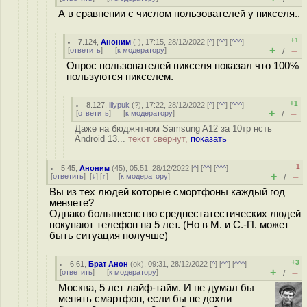
А в сравнении с числом пользователей у пикселя..
+1
7.124
,
Аноним
(
-
), 17:15, 28/12/2022 [
^
] [
^^
] [
^^^
]
+
–
[
ответить
]
[
к модератору
]
/
Опрос пользователей пикселя показал что 100%
пользуются пикселем.
+1
8.127
,
iiiypuk
(
?
), 17:22, 28/12/2022 [
^
] [
^^
] [
^^^
]
+
–
[
ответить
]
[
к модератору
]
/
Даже на бюджнтном Samsung A12 за 10тр нсть
Android 13...
текст свёрнут,
показать
–1
5.45
,
Аноним
(
45
), 05:51, 28/12/2022 [
^
] [
^^
] [
^^^
]
+
–
[
ответить
]
[
↓
] [
↑
] [
к модератору
]
/
Вы из тех людей которые смортфоны каждый год
меняете?
Однако большеснство среднестатестических людей
покупают телефон на 5 лет. (Но в М. и С.-П. может
быть ситуация получше)
+3
6.61
,
Брат Анон
(
ok
), 09:31, 28/12/2022 [
^
] [
^^
] [
^^^
]
+
–
[
ответить
]
[
к модератору
]
/
Москва, 5 лет лайф-тайм. И не думал бы
менять смартфон, если бы не дохли