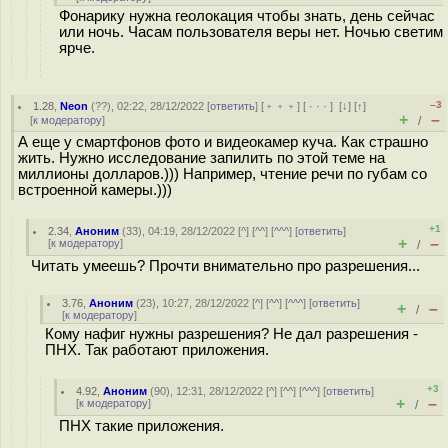
Фонарику нужна геолокация чтобы знать, день сейчас
или ночь. Часам пользователя веры нет. Ночью светим
ярче.
–3
1.28
,
Neon
(
??
), 02:22, 28/12/2022 [
ответить
] [
﹢﹢﹢
] [
· · ·
]
[
↓
] [
↑
]
+
–
[
к модератору
]
/
А еще у смартфонов фото и видеокамер куча. Как страшно
жить. Нужно исследование запилить по этой теме на
миллионы долларов.))) Например, чтение речи по губам со
встроенной камеры.)))
+1
2.34
,
Аноним
(
33
), 04:19, 28/12/2022 [
^
] [
^^
] [
^^^
] [
ответить
]
+
–
[
к модератору
]
/
Читать умеешь? Прочти внимательно про разрешения...
3.76
,
Аноним
(
23
), 10:27, 28/12/2022 [
^
] [
^^
] [
^^^
] [
ответить
]
+
–
/
[
к модератору
]
Кому нафиг нужны разрешения? Не дал разрешения -
ПНХ. Так работают приложения.
+3
4.92
,
Аноним
(
90
), 12:31, 28/12/2022 [
^
] [
^^
] [
^^^
] [
ответить
]
+
–
[
к модератору
]
/
ПНХ такие приложения.