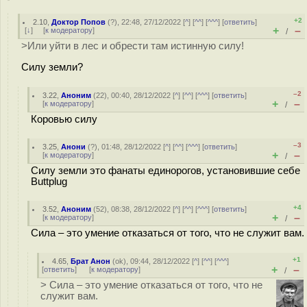
+2
2.10
,
Доктор Попов
(
?
), 22:48, 27/12/2022 [
^
] [
^^
] [
^^^
] [
ответить
]
+
–
[
↓
] [
к модератору
]
/
>Или уйти в лес и обрести там истинную силу!
Силу земли?
–2
3.22
,
Аноним
(
22
), 00:40, 28/12/2022 [
^
] [
^^
] [
^^^
] [
ответить
]
+
–
[
к модератору
]
/
Коровью силу
–3
3.25
,
Анони
(
?
), 01:48, 28/12/2022 [
^
] [
^^
] [
^^^
] [
ответить
]
+
–
[
к модератору
]
/
Силу земли это фанаты единорогов, установившие себе
Buttplug
+4
3.52
,
Аноним
(
52
), 08:38, 28/12/2022 [
^
] [
^^
] [
^^^
] [
ответить
]
+
–
[
к модератору
]
/
Сила – это умение отказаться от того, что не служит вам.
+1
4.65
,
Брат Анон
(
ok
), 09:44, 28/12/2022 [
^
] [
^^
] [
^^^
]
+
–
[
ответить
]
[
к модератору
]
/
> Сила – это умение отказаться от того, что не
служит вам.