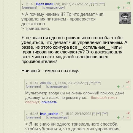
+3
5.140
,
Брат Анон
(
ok
), 08:57, 29/12/2022 [
^
] [
^^
] [
^^^
]
+
–
[
ответить
]
[
к модератору
]
/
> А почему наивный? То что делает чип
управления питанием - проверяется
достаточно
> тривиально.
Я не знаю ни одного тривиального способа чтобы
убедиться, что делает чип управления питанием. А
разве, из этого контура все __остальные__ чипы
гарантированно исключаются? Это доказано для
всех чипов всех моделей телефонов всех
производителей?
Наивный -- именно поэтому.
–1
6.144
,
Аноним
(
-
), 14:06, 29/12/2022 [
^
] [
^^
] [
^^^
]
+
–
[
ответить
]
[
к модератору
]
/
Мультрметр вроде бы не очень сложный прибор, даже
джамшуты в лавке по ремонту со...
большой текст
свёрнут,
показать
–2
6.145
,
ivan_erohin
(
?
), 15:10, 29/12/2022 [
^
] [
^^
] [
^^^
]
+
–
[
ответить
]
[
к модератору
]
/
> Я не знаю ни одного тривиального способа
чтобы убедиться, что делает чип управления