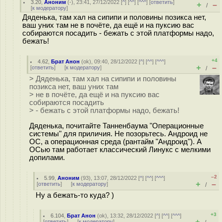
3.20
,
Аноним
(
-
), 23:41, 27/12/2022 [
^
] [
^^
] [
^^^
] [
ответить
]
+
–
/
[
к модератору
]
Дяденька, там хал на сипипи и половины позикса нет,
ваш уних там не в почёте, да ещё и на пуксию вас
собираются посадить - бежать с этой платформы надо,
бежать!
+4
4.62
,
Брат Анон
(
ok
), 09:40, 28/12/2022 [
^
] [
^^
] [
^^^
]
+
–
[
ответить
]
[
к модератору
]
/
> Дяденька, там хал на сипипи и половины
позикса нет, ваш уних там
> не в почёте, да ещё и на пуксию вас
собираются посадить
> - бежать с этой платформы надо, бежать!
Дяденька, почитайте Танненбаума "Операционные
системы" для приличия. Не позорьтесь. Андроид не
ОС, а операционная среда (рантайм "Андроид"). А
ОСью там работает классический Линукс с мелкими
допилами.
–2
5.99
,
Аноним
(
93
), 13:07, 28/12/2022 [
^
] [
^^
] [
^^^
]
+
–
[
ответить
]
[
к модератору
]
/
Ну а бежать-то куда? )
+3
6.104
,
Брат Анон
(
ok
), 13:32, 28/12/2022 [
^
] [
^^
] [
^^^
]
+
–
[
ответить
]
[
к модератору
]