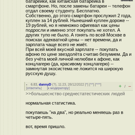
батарейки, как китайская батарейка в
смартфоне. Но, после замены батареи -- телефон
отдал своему студенту. Бесплатно.
Собственно, до этого смартфон прослужил 2 года,
куплен за 14 рублей. Нынешний куплен дороже --
19 рублей, но я немножко офигевал как цены
подросли и именно этот покупать не хотел. А
других тупо не было. А гонять по всей Москве в
поисках адекватной цены -- нет времени, да и
зарплата чаще всего не жмёт.
При всей моей вкусной зарплате -- покупать
афоню по цене звездолёта считаю безумием. Да и
без учёта моей личной нелюбви к афоне, как
концлагерю (да, красивому концлагерю) --
замкнутая экосистема не ложится на широкую
русскую душу.
6.83
,
dannyD
(
?
), 11:23, 28/12/2022 [
^
] [
^^
] [
^^^
]
+
–
/
[
ответить
]
[
к модератору
]
>>большеснство среднестатестических людей
нормальная статистика.
покупаешь "на два", но реально меняешь раз в
четыре-пять.
вот, время пришло.