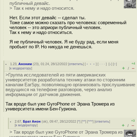
публичный девайс.
> Так к нему и надо относится.
Нет. Если этот девайс -- сделал ты.
Тоже самое можно сказать про человека: современный
человек -- это априори публичный человек.
Так к нему и надо относиться.
Я не публичный человек. Я не буду рад, если меня
пробьют по IP. Но никуда не денешься.
+4
1.23
,
Аноним
(
23
), 01:24, 28/12/2022 [
ответить
] [
﹢﹢﹢
] [
· · ·
]
[
↓
] [
↑
]
+
–
[
к модератору
]
/
>Группа исследователей из пяти американских
университетов разработала технику атаки по сторонним
каналам EarSpy, позволяющую организовать прослушивание
ведущихся на телефоне разговоров, через анализ
информации от датчиков движения.
Так вроде был уже GyroPhone от Эрана Тромера из
университета имени Бен-Гуриона.
+3
2.67
,
Брат Анон
(
ok
), 09:47, 28/12/2022 [
^
] [
^^
] [
^^^
] [
ответить
]
+
–
[
к модератору
]
/
> Так вроде был уже GyroPhone от Эрана Тромера из