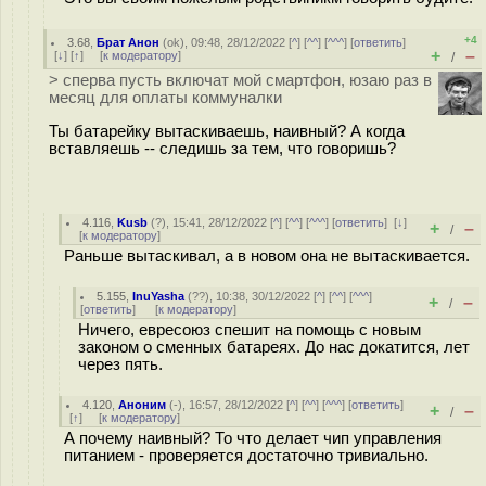
+4
3.68
,
Брат Анон
(
ok
), 09:48, 28/12/2022 [
^
] [
^^
] [
^^^
] [
ответить
]
+
–
[
↓
] [
↑
] [
к модератору
]
/
> сперва пусть включат мой смартфон, юзаю раз в
месяц для оплаты коммуналки
Ты батарейку вытаскиваешь, наивный? А когда
вставляешь -- следишь за тем, что говоришь?
4.116
,
Kusb
(
?
), 15:41, 28/12/2022 [
^
] [
^^
] [
^^^
] [
ответить
]
[
↓
]
+
–
/
[
к модератору
]
Раньше вытаскивал, а в новом она не вытаскивается.
5.155
,
InuYasha
(
??
), 10:38, 30/12/2022 [
^
] [
^^
] [
^^^
]
+
–
/
[
ответить
]
[
к модератору
]
Ничего, евресоюз спешит на помощь с новым
законом о сменных батареях. До нас докатится, лет
через пять.
4.120
,
Аноним
(
-
), 16:57, 28/12/2022 [
^
] [
^^
] [
^^^
] [
ответить
]
+
–
/
[
↑
] [
к модератору
]
А почему наивный? То что делает чип управления
питанием - проверяется достаточно тривиально.