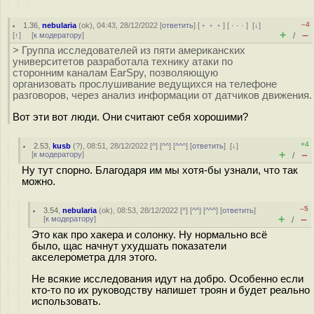
–4
1.36
,
nebularia
(
ok
), 04:43, 28/12/2022 [
ответить
] [
﹢﹢﹢
] [
· · ·
]
[
↓
]
+
–
[
↑
] [
к модератору
]
/
> Группа исследователей из пяти американских
университетов разработала технику атаки по
сторонним каналам EarSpy, позволяющую
организовать прослушивание ведущихся на телефоне
разговоров, через анализ информации от датчиков движения.
Вот эти вот люди. Они считают себя хорошими?
+4
2.53
,
kusb
(
?
), 08:51, 28/12/2022 [
^
] [
^^
] [
^^^
] [
ответить
]
[
↓
]
+
–
[
к модератору
]
/
Ну тут спорно. Благодаря им мы хотя-бы узнали, что так
можно.
–5
3.54
,
nebularia
(
ok
), 08:53, 28/12/2022 [
^
] [
^^
] [
^^^
] [
ответить
]
+
–
[
к модератору
]
/
Это как про хакера и солонку. Ну нормально всё
было, щас начнут ухудшать показатели
акселерометра для этого.
Не всякие исследования идут на добро. Особенно если
кто-то по их руководству напишет троян и будет реально
использовать.