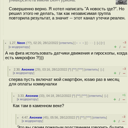
университета имени Бен-Гуриона.
Совершенно верно. Я хотел написать "А новость где?". Но
решил этого не делать, так как независимая группа
повторила результат, а значит -- этот канал утечки реален.
–3
1.27
,
Neon
(
??
), 02:20, 28/12/2022 [
ответить
] [
﹢﹢﹢
] [
· · ·
]
[
↓
] [
↑
]
+
–
[
к модератору
]
/
А на фига использовать датчики движения и гироскопы, когда
есть микрофон ?!)))
–3
2.30
,
Аноним
(
29
), 03:16, 28/12/2022 [
^
] [
^^
] [
^^^
] [
ответить
]
[
↓
]
+
–
[
к модератору
]
/
сперва пусть включат мой смартфон, юзаю раз в месяц
для оплаты коммуналки
+1
3.33
,
Аноним
(
33
), 04:18, 28/12/2022 [
^
] [
^^
] [
^^^
] [
ответить
]
[
↓
]
+
–
[
к модератору
]
/
Как там в каменном веке?
–3
4.47
,
Аноним
(
45
), 05:56, 28/12/2022 [
^
] [
^^
] [
^^^
] [
ответить
]
+
–
[
к модератору
]
/
Это вы своим пожелым родствиникм говорить будите.