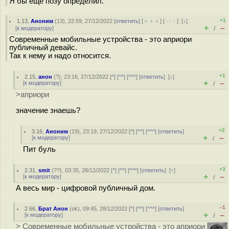
Я бы ещё позу определил.
+1
1.13
,
Аноним
(
13
), 22:59, 27/12/2022 [
ответить
] [
﹢﹢﹢
] [
· · ·
]
[
↓
]
+
–
[
к модератору
]
/
Современные мобильные устройства - это априори
публичный девайс.
Так к нему и надо относится.
+1
2.15
,
анон
(
?
), 23:16, 27/12/2022 [
^
] [
^^
] [
^^^
] [
ответить
]
[
↓
]
+
–
[
к модератору
]
/
>априори
значение знаешь?
+2
3.16
,
Аноним
(
19
), 23:19, 27/12/2022 [
^
] [
^^
] [
^^^
] [
ответить
]
+
–
[
к модератору
]
/
Пит буль
+3
2.31
,
smit
(
??
), 03:35, 28/12/2022 [
^
] [
^^
] [
^^^
] [
ответить
]
[
↑
]
+
–
[
к модератору
]
/
А весь мир - цифровой публичный дом.
–1
2.66
,
Брат Анон
(
ok
), 09:45, 28/12/2022 [
^
] [
^^
] [
^^^
] [
ответить
]
+
–
[
к модератору
]
/
> Современные мобильные устройства - это априори