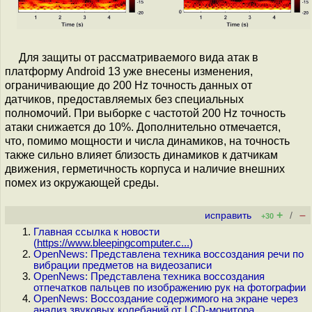
Для защиты от рассматриваемого вида атак в
платформу Android 13 уже внесены изменения,
ограничивающие до 200 Hz точность данных от
датчиков, предоставляемых без специальных
полномочий. При выборке с частотой 200 Hz точность
атаки снижается до 10%. Дополнительно отмечается,
что, помимо мощности и числа динамиков, на точность
также сильно влияет близость динамиков к датчикам
движения, герметичность корпуса и наличие внешних
помех из окружающей среды.
+
–
исправить
/
+30
Главная ссылка к новости
(
https://www.bleepingcomputer.c...
)
OpenNews: Представлена техника воссоздания речи по
вибрации предметов на видеозаписи
OpenNews: Представлена техника воссоздания
отпечатков пальцев по изображению рук на фотографии
OpenNews: Воссоздание содержимого на экране через
анализ звуковых колебаний от LCD-монитора