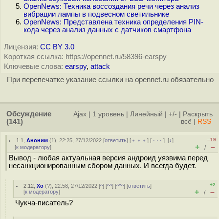
OpenNews: Техника воссоздания речи через анализ
вибрации лампы в подвесном светильнике
OpenNews: Представлена техника определения PIN-
кода через анализ данных с датчиков смартфона
Лицензия:
CC BY 3.0
Короткая ссылка: https://opennet.ru/58396-earspy
Ключевые слова:
earspy
,
attack
При перепечатке указание ссылки на opennet.ru обязательно
Обсуждение
Ajax
|
1 уровень
|
Линейный
|
+/-
|
Раскрыть
(141)
всё
|
RSS
–19
1.1
,
Аноним
(
1
), 22:25, 27/12/2022 [
ответить
] [
﹢﹢﹢
] [
· · ·
]
[
↓
]
+
–
[
к модератору
]
/
Вывод - любая актуальная версия андроид уязвима перед
несанкционированным сбором данных. И всегда будет.
+2
2.12
,
Xo
(
?
), 22:58, 27/12/2022 [
^
] [
^^
] [
^^^
] [
ответить
]
+
–
[
к модератору
]
/
Чукча-писатель?