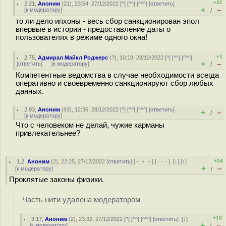
+21
2.21
,
Аноним
(
21
), 23:54, 27/12/2022 [
^
] [
^^
] [
^^^
] [
ответить
]
+
–
[
к модератору
]
/
то ли дело ипхоны - весь сбор санкционирован эпол
впервые в истории - предоставление даты о
пользователях в режиме одного окна!
+1
2.75
,
Адмирал Майкл Роджерс
(
?
), 10:19, 28/12/2022 [
^
] [
^^
] [
^^^
]
+
–
[
ответить
]
[
к модератору
]
/
Компетентные ведомства в случае необходимости всегда
оперативно и своевременно санкционируют сбор любых
данных.
2.93
,
Аноним
(
93
), 12:36, 28/12/2022 [
^
] [
^^
] [
^^^
] [
ответить
]
+
–
/
[
к модератору
]
Что с человеком не делай, чужие карманы
привлекательнее?
+24
1.2
,
Аноним
(
2
), 22:25, 27/12/2022 [
ответить
] [
﹢﹢﹢
] [
· · ·
]
[
↓
] [
↑
]
+
–
[
к модератору
]
/
Проклятые законы физики.
Часть нити удалена модератором
+10
3.17
,
Аноним
(
2
), 23:32, 27/12/2022 [
^
] [
^^
] [
^^^
] [
ответить
]
[
↓
]
+
–
[
к модератору
]