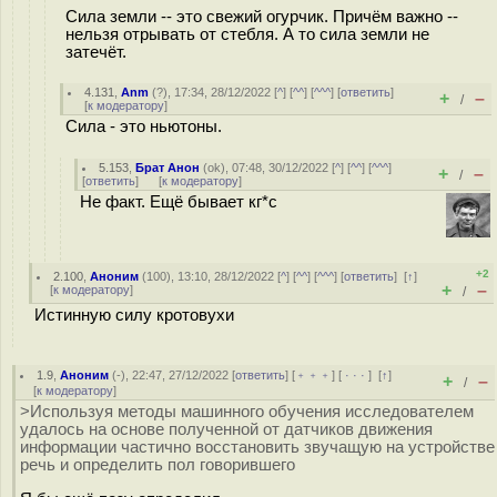
Сила земли -- это свежий огурчик. Причём важно --
нельзя отрывать от стебля. А то сила земли не
затечёт.
4.131
,
Anm
(
?
), 17:34, 28/12/2022 [
^
] [
^^
] [
^^^
] [
ответить
]
+
–
/
[
к модератору
]
Сила - это ньютоны.
5.153
,
Брат Анон
(
ok
), 07:48, 30/12/2022 [
^
] [
^^
] [
^^^
]
+
–
/
[
ответить
]
[
к модератору
]
Не факт. Ещё бывает кг*с
+2
2.100
,
Аноним
(
100
), 13:10, 28/12/2022 [
^
] [
^^
] [
^^^
] [
ответить
]
[
↑
]
+
–
[
к модератору
]
/
Истинную силу кротовухи
1.9
,
Аноним
(
-
), 22:47, 27/12/2022 [
ответить
] [
﹢﹢﹢
] [
· · ·
]
[
↑
]
+
–
/
[
к модератору
]
>Используя методы машинного обучения исследователем
удалось на основе полученной от датчиков движения
информации частично восстановить звучащую на устройстве
речь и определить пол говорившего