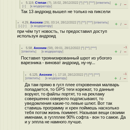
5.119
,
Степан
(
?
), 16:02, 28/12/2022 [
^
] [
^^
] [
^^^
] [
ответить
]
+
–
/
[
↑
] [
к модератору
]
Так 13 андроид вышел не только на пиксели
4.29
,
Аноним
(
29
), 03:14, 28/12/2022 [
^
] [
^^
] [
^^^
] [
ответить
]
+
–
/
[
↓
] [
↑
] [
к модератору
]
при чём тут новость, ты предоставил доступ
используя андроид
–1
5.58
,
Аноним
(
58
), 09:01, 28/12/2022 [
^
] [
^^
] [
^^^
]
+
–
[
ответить
]
[
к модератору
]
/
Поставил троянизированный шрот из убогого
варезника - виноват андроид, ну-ну...
–1
6.125
,
Аноним
(
-
), 17:18, 28/12/2022 [
^
] [
^^
] [
^^^
]
+
–
[
ответить
]
[
к модератору
]
/
Да там прямо в гугл плее откровенная малварь
попадается, то GPS теги корежат, то данные
воруют, то файлы портят, то на рекламу
совершенно озверело подписывают, то
уведомления какие-то левые шлют. Вот так
ставишь программу и хрен поймешь насколько
тебя потом жизнь поимеет. Называя вещи своими
именами, в гуглплее 90% софта - вон то самое. Да
и у эппла не намного лучше.