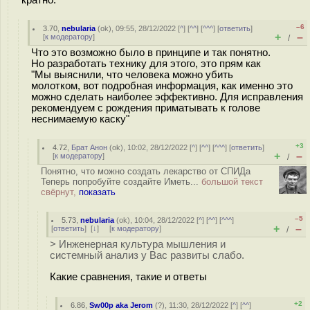
–6
3.70
,
nebularia
(
ok
), 09:55, 28/12/2022 [
^
] [
^^
] [
^^^
] [
ответить
]
+
–
[
к модератору
]
/
Что это возможно было в принципе и так понятно.
Но разработать технику для этого, это прям как
"Мы выяснили, что человека можно убить
молотком, вот подробная информация, как именно это
можно сделать наиболее эффективно. Для исправления
рекомендуем с рождения приматывать к голове
неснимаемую каску"
+3
4.72
,
Брат Анон
(
ok
), 10:02, 28/12/2022 [
^
] [
^^
] [
^^^
] [
ответить
]
+
–
[
к модератору
]
/
Понятно, что можно создать лекарство от СПИДа
Теперь попробуйте создайте Иметь...
большой текст
свёрнут,
показать
–5
5.73
,
nebularia
(
ok
), 10:04, 28/12/2022 [
^
] [
^^
] [
^^^
]
+
–
[
ответить
]
[
↓
] [
к модератору
]
/
> Инженерная культура мышления и
системный анализ у Вас развиты слабо.
Какие сравнения, такие и ответы
+2
6.86
,
Sw00p aka Jerom
(
?
), 11:30, 28/12/2022 [
^
] [
^^
]