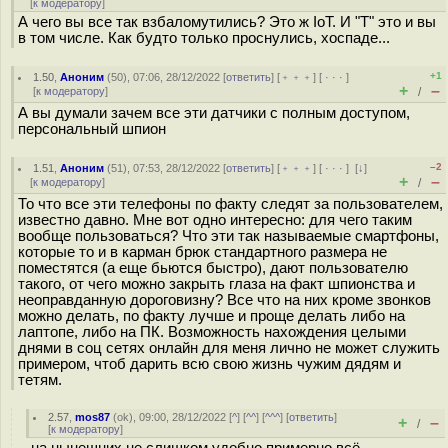
[
к модератору
]
А чего вы все так взбаломутились? Это ж IoT. И "T" это и вы
в том числе. Как будто только проснулись, хоспаде...
+1
1.50
,
Аноним
(
50
), 07:06, 28/12/2022 [
ответить
] [
﹢﹢﹢
] [
· · ·
]
+
–
[
к модератору
]
/
А вы думали зачем все эти датчики с полным доступом,
персональный шпион
–2
1.51
,
Аноним
(
51
), 07:53, 28/12/2022 [
ответить
] [
﹢﹢﹢
] [
· · ·
]
[
↓
]
+
–
[
к модератору
]
/
То что все эти телефоны по факту следят за пользователем,
известно давно. Мне вот одно интересно: для чего таким
вообще пользоваться? Что эти так называемые смартфоны,
которые то и в карман брюк стандартного размера не
поместятся (а еще бьются быстро), дают пользователю
такого, от чего можно закрыть глаза на факт шпионства и
неоправданную дороговизну? Все что на них кроме звонков
можно делать, по факту лучше и проще делать либо на
лаптопе, либо на ПК. Возможность нахождения целыми
днями в соц сетях онлайн для меня лично не может служить
примером, чтоб дарить всю свою жизнь чужим дядям и
тетям.
2.57
,
mos87
(
ok
), 09:00, 28/12/2022 [
^
] [
^^
] [
^^^
] [
ответить
]
+
–
/
[
к модератору
]