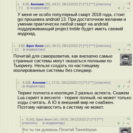
–2
4.35
,
Аноним
(
35
), 04:37, 28/12/2022 [
^
] [
^^
] [
^^^
] [
ответить
]
+
–
[
↑
] [
к модератору
]
/
У меня не особо популярный смарт 2018 года, стоит
gsi прошивка android 13. При достаточном желании и
умении практически любой смарт на android
поддерживающий project treble будет иметь свежий
андроид.
+2
3.60
,
Брат Анон
(
ok
), 09:13, 28/12/2022 [
^
] [
^^
] [
^^^
] [
ответить
]
+
–
[
↑
] [
к модератору
]
/
Почитай для саморазвития, как внезапно самые
странные системы могут оказаться полными по
Тьюрингу. Нельзя создать по настоящему
изолированные системы без спецмер.
–2
4.126
,
Аноним
(
-
), 17:21, 28/12/2022 [
^
] [
^^
] [
^^^
] [
ответить
]
+
–
[
к модератору
]
/
Тюринг полнота и изоляция 2 разных аспекта. Скажем
Lua скрипт в весноте - тюринг полный, но может только
ходы считать. А IO в внешний мир не снабжен.
Поэтому напакостить в систему не может.
+2
5.141
,
Брат Анон
(
ok
), 09:01, 29/12/2022 [
^
] [
^^
] [
^^^
]
+
–
[
ответить
]
[
к модератору
]
/
Это ты так думаешь Почитай Таннебаума