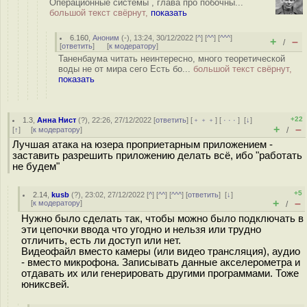
Операционные системы , глава про побочны...
большой текст свёрнут,
показать
6.160
,
Аноним
(
-
), 13:24, 30/12/2022 [
^
] [
^^
] [
^^^
]
+
–
/
[
ответить
]
[
к модератору
]
Таненбаума читать неинтересно, много теоретической
воды не от мира сего Есть бо...
большой текст свёрнут,
показать
+22
1.3
,
Анна Нист
(
?
), 22:26, 27/12/2022 [
ответить
] [
﹢﹢﹢
] [
· · ·
]
[
↓
]
+
–
[
↑
] [
к модератору
]
/
Лучшая атака на юзера проприетарным приложением -
заставить разрешить приложению делать всё, ибо "работать
не будем"
+5
2.14
,
kusb
(
?
), 23:02, 27/12/2022 [
^
] [
^^
] [
^^^
] [
ответить
]
[
↓
]
+
–
[
к модератору
]
/
Нужно было сделать так, чтобы можно было подключать в
эти цепочки ввода что угодно и нельзя или трудно
отличить, есть ли доступ или нет.
Видеофайл вместо камеры (или видео трансляция), аудио
- вместо микрофона. Записывать данные акселерометра и
отдавать их или генерировать другими программами. Тоже
юниксвей.