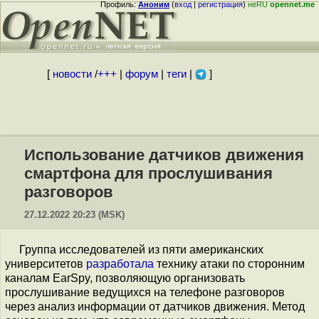
Профиль:
Аноним
(
вход
|
регистрация
)
неRU
opennet.me
[
новости
/
+++
|
форум
|
теги
|
]
Использование датчиков движения
смартфона для прослушивания
разговоров
27.12.2022 20:23 (MSK)
Группа исследователей из пяти американских
университетов
разработала
технику атаки по сторонним
каналам EarSpy, позволяющую организовать
прослушивание ведущихся на телефоне разговоров
через анализ информации от датчиков движения. Метод