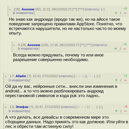
+2
2.82
,
Аноним
(
82
), 11:22, 28/12/2022 [
^
] [
^^
] [
^^^
] [
ответить
]
[
↑
]
+
–
[
к модератору
]
/
Не знаю как андроиде (вроде так же), но на айосе такое
поведение запрещено правилами AppStore. Понятно, что
встречаются нарушители, но не настолько часто по моему
опыту.
+2
3.129
,
Аноним
(
129
), 17:26, 28/12/2022 [
^
] [
^^
] [
^^^
] [
ответить
]
+
–
[
к модератору
]
/
Всегда можно придумать, почему то или иное
разрешение совершенно необходимо.
+1
1.7
,
Alladin
(
?
), 22:43, 27/12/2022 [
ответить
] [
﹢﹢﹢
] [
· · ·
]
[
↑
]
+
–
[
к модератору
]
/
Ой да ну вас, нейронные сети... внесли они изменения в
android... а то что можно разблокировать андроид
перестановкой символов и кода puk это ладно..
–6
1.8
,
Эпифан
(
?
), 22:47, 27/12/2022 [
ответить
] [
﹢﹢﹢
] [
· · ·
]
[
↓
]
+
–
[
к модератору
]
/
А что делать, все девайсы в современном мире это
сборщики данных. Надо принять это как должное. Или уйти в
лес и обрести там истинную силу!