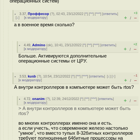
операционных систем)
+3
3.37
,
Проффесор
(
?
), 02:43, 23/12/2022 [
^
] [
^^
] [
^^^
] [
ответить
]
+
–
[
↓
] [
к модератору
]
/
а в военное время сколько?
+2
4.49
,
Admino
(
ok
), 10:41, 23/12/2022 [
^
] [
^^
] [
^^^
] [
ответить
]
+
–
[
к модератору
]
/
Больше. Активируются дополнительные
операционные системы от ЦРУ.
–1
3.53
,
kusb
(
?
), 10:54, 23/12/2022 [
^
] [
^^
] [
^^^
] [
ответить
]
[
↓
] [
↑
]
+
–
[
к модератору
]
/
А внутри контроллеров в компьютере может быть rtos?
4.72
,
onanim
(
?
), 12:39, 24/12/2022 [
^
] [
^^
] [
^^^
] [
ответить
]
+
–
/
[
к модератору
]
> А внутри контроллеров в компьютере может быть
rtos?
во многих контроллерах именно она и есть.
а если учесть, что современное железо настолько
"умное", что вместо тупых 8-32битных контроллеров
требуют полноценные 64битные процессоры на