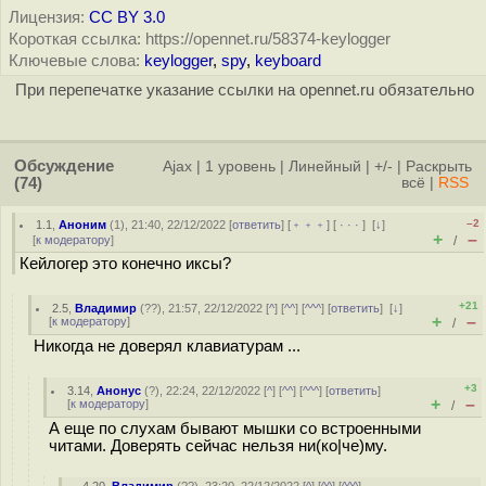
Лицензия:
CC BY 3.0
Короткая ссылка: https://opennet.ru/58374-keylogger
Ключевые слова:
keylogger
,
spy
,
keyboard
При перепечатке указание ссылки на opennet.ru обязательно
Обсуждение
Ajax
|
1 уровень
|
Линейный
|
+/-
|
Раскрыть
(74)
всё
|
RSS
–2
1.1
,
Аноним
(
1
), 21:40, 22/12/2022 [
ответить
] [
﹢﹢﹢
] [
· · ·
]
[
↓
]
+
–
[
к модератору
]
/
Кейлогер это конечно иксы?
+21
2.5
,
Владимир
(
??
), 21:57, 22/12/2022 [
^
] [
^^
] [
^^^
] [
ответить
]
[
↓
]
+
–
[
к модератору
]
/
Никогда не доверял клавиатурам ...
+3
3.14
,
Анонус
(
?
), 22:24, 22/12/2022 [
^
] [
^^
] [
^^^
] [
ответить
]
+
–
[
к модератору
]
/
А еще по слухам бывают мышки со встроенными
читами. Доверять сейчас нельзя ни(ко|че)му.