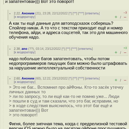
и запатентован))) Вот это поворот!
–3
2.22
,
Аноним
(
21
), 23:28, 22/12/2022 [
^
] [
^^
] [
^^^
] [
ответить
]
+
–
[
к модератору
]
/
А как ты ещё данные для автоподсказок соберешь?
Спойлер никак. А то что с текстом приходит ещё и номер
телефона, айди, и адреса соцсетей, так это для машинного
обучения надо.
+3
2.38
,
ano
(
??
), 03:14, 23/12/2022 [
^
] [
^^
] [
^^^
] [
ответить
]
+
–
[
к модератору
]
/
надо побольше багов запатентовать, чтобы потом
недопрограммеров пишущих баги можно было штрафовать
за нарушение интеллектуальной собственности
2.60
,
Аноним
(
60
), 12:22, 23/12/2022 [
^
] [
^^
] [
^^^
] [
ответить
]
+
–
/
[
к модератору
]
> Это не баг... Вспомнил про айФоны. Кто-то засёк утечку
личных данных то
> ли по запросу, то ли ещё как-то не помню уже... Люди
> пошли в суд и там сказали, что это баг, исправим, но
> в ходе следствия выяснилось, что этот баг ещё и
запатентован))) Вот
> это поворот!
Фигня, более эипчная тема, когда с предрелизной тестовой
версии iOS можно было на десятом ойфоне прослушивать