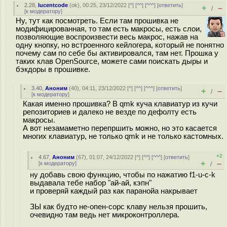
2.28
,
lucentcode
(
ok
), 00:25, 23/12/2022 [
^
] [
^^
] [
^^^
] [
ответить
]
+
–
/
[
к модератору
]
Ну, тут как посмотреть. Если там прошивка не
модифицированная, то там есть макросы, есть слои,
позволяющие воспроизвести весь макрос, нажав на
одну кнопку, но встроенного кейлогера, который не понятно
почему сам по себе бы активировался, там нет. Прошка у
таких клав OpenSource, можете сами поискать дыры и
бэкдоры в прошивке.
3.40
,
Аноним
(
40
), 04:11, 23/12/2022 [
^
] [
^^
] [
^^^
] [
ответить
]
+
–
/
[
к модератору
]
Какая именно прошивка? В qmk куча клавиатур из кучи
репозиториев и далеко не везде по дефолту есть
макросы.
А вот незамаметно перепршить можно, но это касается
многих клавиатур, не только qmk и не только кастомных.
+2
4.67
,
Аноним
(
67
), 01:07, 24/12/2022 [
^
] [
^^
] [
^^^
] [
ответить
]
+
–
[
к модератору
]
/
ну добавь свою функцию, чтобы по нажатию f1-u-c-k
выдавала тебе набор "ай-ай, кэпн"
и проверяй каждый раз как паранойа накрывает
ЗЫ как будто не-опен-сорс клаву нельзя прошить,
очевидно там ведь нет микроконтроллера.