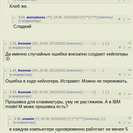
/
Хлеб же.
3.64
,
anonymous
(
??
), 18:36, 23/12/2022 [
^
] [
^^
] [
^^^
] [
ответить
]
+
–
/
[
к модератору
]
Сладкий
+1
1.19
,
Аноним
(
19
), 23:08, 22/12/2022 [
ответить
] [
﹢﹢﹢
] [
· · ·
]
[
↑
]
+
–
[
к модератору
]
/
Да именно случайные ошибки внезапно создают кейлогеры
:D
+4
1.24
,
Аноним
(
24
), 23:36, 22/12/2022 [
ответить
] [
﹢﹢﹢
] [
· · ·
]
+
–
[
к модератору
]
/
Ошибка в коде кейлогера. Исправят. Можно не переживать.
1.33
,
Аноним
(
33
), 01:43, 23/12/2022 [
ответить
] [
﹢﹢﹢
] [
· · ·
]
[
↓
]
+
–
/
[
к модератору
]
Прошивка для клаивиатуры, уму не растяжиом. А в IBM
model M може прошивка есть?
+2
2.36
,
onanim
(
?
), 02:39, 23/12/2022 [
^
] [
^^
] [
^^^
] [
ответить
]
[
↓
]
+
–
[
к модератору
]
/
в каждом компьютере одновременно работает не менее 5