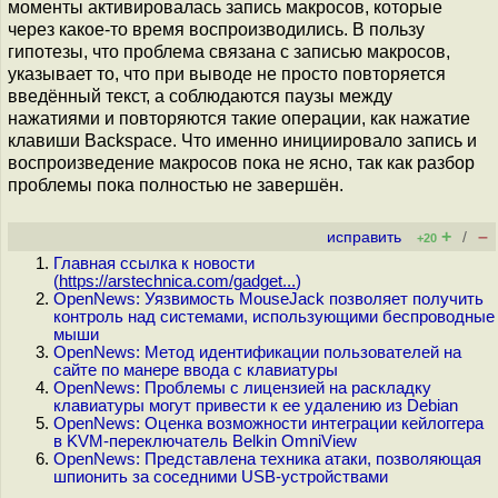
моменты активировалась запись макросов, которые
через какое-то время воспроизводились. В пользу
гипотезы, что проблема связана с записью макросов,
указывает то, что при выводе не просто повторяется
введённый текст, а соблюдаются паузы между
нажатиями и повторяются такие операции, как нажатие
клавиши Backspace. Что именно инициировало запись и
воспроизведение макросов пока не ясно, так как разбор
проблемы пока полностью не завершён.
+
–
исправить
/
+20
Главная ссылка к новости
(
https://arstechnica.com/gadget...
)
OpenNews: Уязвимость MouseJack позволяет получить
контроль над системами, использующими беспроводные
мыши
OpenNews: Метод идентификации пользователей на
сайте по манере ввода с клавиатуры
OpenNews: Проблемы с лицензией на раскладку
клавиатуры могут привести к ее удалению из Debian
OpenNews: Оценка возможности интеграции кейлоггера
в KVM-переключатель Belkin OmniView
OpenNews: Представлена техника атаки, позволяющая
шпионить за соседними USB-устройствами