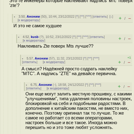
Это те инженеры которые наклеивают надпись 'мтс' поверх
'zte'?
3.50
,
Аноним
(
50
), 10:44, 23/12/2022 [
^
] [
^^
] [
^^^
] [
ответить
]
[
↓
]
+
–
/
[
к модератору
]
И это не самое худшее
4.52
,
kusb
(
?
), 10:52, 23/12/2022 [
^
] [
^^
] [
^^^
] [
ответить
]
+
–
/
[
к модератору
]
Наклеивать Zte поверх Mts лучше??
+1
5.57
,
Аноним
(
57
), 11:32, 23/12/2022 [
^
] [
^^
] [
^^^
]
+
–
[
ответить
]
[
к модератору
]
/
А смысл? Надёжней просто содрать наклейку
"МТС". А надпись "ZTE" на девайсе первична.
6.75
,
Аноним
(
-
), 18:58, 24/12/2022 [
^
] [
^^
] [
^^^
]
+
–
/
[
ответить
]
[
к модератору
]
Они еще могут залить местную прошивку, с какими
"улучшениями", типа удаления половины настроек,
блокировкой на себя и подобными радостями. В
дополнение к китайским пакостям, не вместо них,
конечно. Поэтому оригинал так то лучше. То же
самое но работает со всеми операторами,
настроек больше и все такое. Иногда можно
перешить но и это тоже любят усложнять.