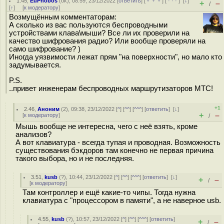
1.45
,
EuPhobos
(
ok
), 08:59, 23/12/2022 [
ответить
] [
﹢﹢﹢
] [
· · ·
]
[
↓
]
+
–
/
[
↑
] [
к модератору
]
Возмущённым комментаторам:
А сколько из вас пользуются беспроводными
устройствами клава\мыши? Все ли их проверили на
качество шифрования радио? Или вообще проверяли на
само шифрование? )
Иногда уязвимости лежат прям "на поверхности", но мало кто
задумывается.
P.S.
..привет инженерам беспроводных маршрутизаторов МТС!
+1
2.46
,
Аноним
(
2
), 09:38, 23/12/2022 [
^
] [
^^
] [
^^^
] [
ответить
]
[
↓
]
+
–
[
к модератору
]
/
Мышь вообще не интересна, чего с неё взять, кроме
анализов?
А вот клавиатура - всегда тупая и проводная. Возможность
существования бэкдоров там конечно не первая причина
такого выбора, но и не последняя.
3.51
,
kusb
(
?
), 10:44, 23/12/2022 [
^
] [
^^
] [
^^^
] [
ответить
]
[
↓
]
+
–
/
[
к модератору
]
Там контроллер и ещё какие-то чипы. Тогда нужна
клавиатура с "процессором в памяти", а не наверное usb.
4.55
,
kusb
(
?
), 10:57, 23/12/2022 [
^
] [
^^
] [
^^^
] [
ответить
]
+
–
/