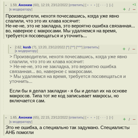
+1
1.59
,
Аноним
(
60
), 12:19, 23/12/2022 [
ответить
] [
﹢﹢﹢
] [
· · ·
]
[
↓
]
+
–
[
к модератору
]
/
Производители, нехотя почесавшись, когда уже явно
спалили, что это их клава косячит:
Не-не-не, это не закладка, это вероятно ошибка связанная...
во, наверное с макросами. Мы удаляемся на время,
требуется посовещаться и уточнить...
2.62
,
kusb
(
?
), 13:20, 23/12/2022 [
^
] [
^^
] [
^^^
] [
ответить
]
+
–
/
[
к модератору
]
> Производители, нехотя почесавшись, когда уже явно
спалили, что это их клава косячит:
> Не-не-не, это не закладка, это вероятно ошибка
связанная... во, наверное с макросами.
> Мы удаляемся на время, требуется посовещаться и
уточнить...
Если бы я делал закладки - я бы и делал их на основе
макросов. Типа тот же код записывает макросы, но
включается сам.
1.65
,
Аноним
(
65
), 22:15, 23/12/2022 [
ответить
] [
﹢﹢﹢
] [
· · ·
]
[
↑
]
+
–
/
[
к модератору
]
Это не ошибка, а специально так задумано. Специалисты
АНБ помогли