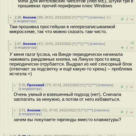
Minix для интеловских чипсетов (Intel ME), штуки три в
прошивках прочей периферии плюс Windows
2.39
,
Аноним
(
39
), 04:01, 23/12/2022 [
^
] [
^^
] [
^^^
] [
ответить
]
[
↑
]
+
–
/
[
к модератору
]
Там прошивка простейшая в неперезаписываемой
микросхеме, так что можно сказать там чисто.
+2
2.47
,
Аноним
(
47
), 10:01, 23/12/2022 [
^
] [
^^
] [
^^^
] [
ответить
]
+
–
[
к модератору
]
/
У меня razor lycosa, на Винде периодически начинала
нажимать рандомные кнопки, на Линухе просто ввод
периодически отрубается. Выдрал из неё сенсорный блок
(отвечает за подсветку и ещё какую-то хрень) -- проблема
исчезла =)
3.70
,
Прохожий
(
??
), 07:41, 24/12/2022 [
^
] [
^^
] [
^^^
] [
ответить
]
+
–
/
[
к модератору
]
Очень умный и взвешенный подход (нет). Сначала
заплатить за ненужно, а потом от него избавиться.
3.71
,
Аноним
(
71
), 07:43, 24/12/2022 [
^
] [
^^
] [
^^^
] [
ответить
]
+
–
/
[
к модератору
]
зачем вы покупаете гирлянды вместо клавиатуры?