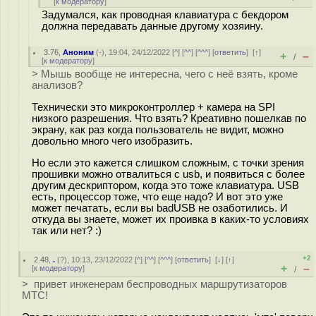
[
к модератору
]
Задумался, как проводная клавиатура с бекдором
должна передавать данные другому хозяину.
3.76
,
Аноним
(
-
), 19:04, 24/12/2022 [
^
] [
^^
] [
^^^
] [
ответить
]
[
↑
]
+
–
/
[
к модератору
]
> Мышь вообще не интересна, чего с неё взять, кроме
анализов?
Технически это микроконтроллер + камера на SPI
низкого разрешения. Что взять? Креативно пошелкав по
экрану, как раз когда пользователь не видит, можно
довольно много чего изобразить.
Но если это кажется слишком сложным, с точки зрения
прошивки можно отвалиться с usb, и появиться с более
другим дескриптором, когда это тоже клавиатура. USB
есть, процессор тоже, что еще надо? И вот это уже
может печатать, если вы badUSB не озаботились. И
откуда вы знаете, может их проивка в каких-то условиях
так или нет? :)
+2
2.48
,
.
(
?
), 10:13, 23/12/2022 [
^
] [
^^
] [
^^^
] [
ответить
]
[
↓
] [
↑
]
+
–
[
к модератору
]
/
> привет инженерам беспроводных маршрутизаторов
МТС!