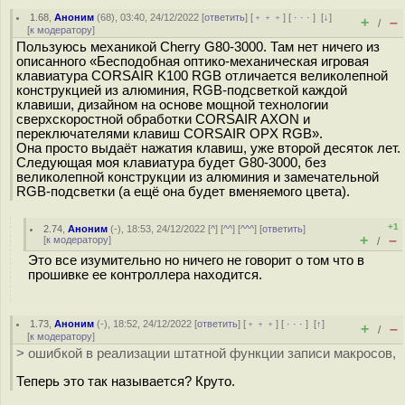
1.68
,
Аноним
(
68
), 03:40, 24/12/2022 [
ответить
] [
﹢﹢﹢
] [
· · ·
]
[
↓
]
+
–
/
[
к модератору
]
Пользуюсь механикой Cherry G80-3000. Там нет ничего из
описанного «Бесподобная оптико-механическая игровая
клавиатура CORSAIR K100 RGB отличается великолепной
конструкцией из алюминия, RGB-подсветкой каждой
клавиши, дизайном на основе мощной технологии
сверхскоростной обработки CORSAIR AXON и
переключателями клавиш CORSAIR OPX RGB».
Она просто выдаёт нажатия клавиш, уже второй десяток лет.
Следующая моя клавиатура будет G80-3000, без
великолепной конструкции из алюминия и замечательной
RGB-подсветки (а ещё она будет вменяемого цвета).
+1
2.74
,
Аноним
(
-
), 18:53, 24/12/2022 [
^
] [
^^
] [
^^^
] [
ответить
]
+
–
[
к модератору
]
/
Это все изумительно но ничего не говорит о том что в
прошивке ее контроллера находится.
1.73
,
Аноним
(
-
), 18:52, 24/12/2022 [
ответить
] [
﹢﹢﹢
] [
· · ·
]
[
↑
]
+
–
/
[
к модератору
]
> ошибкой в реализации штатной функции записи макросов,
Теперь это так называется? Круто.