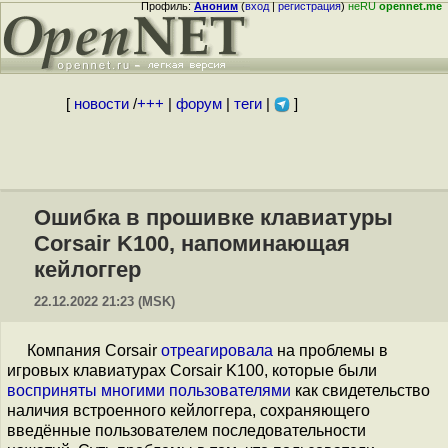
Профиль:
Аноним
(
вход
|
регистрация
)
неRU
opennet.me
[
новости
/
+++
|
форум
|
теги
|
]
Ошибка в прошивке клавиатуры
Corsair K100, напоминающая
кейлоггер
22.12.2022 21:23 (MSK)
Компания Corsair
отреагировала
на проблемы в
игровых клавиатурах Corsair K100, которые были
восприняты
многими
пользователями
как свидетельство
наличия встроенного кейлоггера, сохраняющего
введённые пользователем последовательности