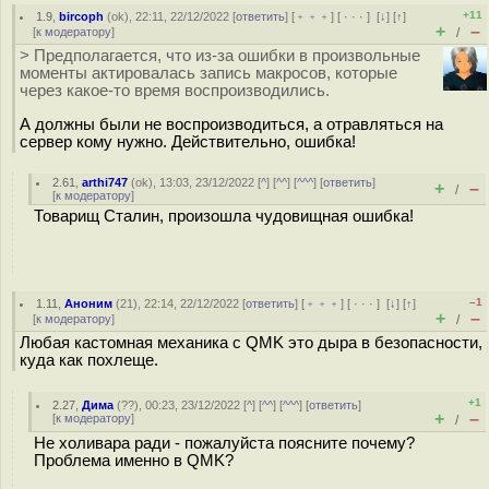
+11
1.9
,
bircoph
(
ok
), 22:11, 22/12/2022 [
ответить
] [
﹢﹢﹢
] [
· · ·
]
[
↓
] [
↑
]
+
–
[
к модератору
]
/
> Предполагается, что из-за ошибки в произвольные
моменты актировалась запись макросов, которые
через какое-то время воспроизводились.
А должны были не воспроизводиться, а отравляться на
сервер кому нужно. Действительно, ошибка!
2.61
,
arthi747
(
ok
), 13:03, 23/12/2022 [
^
] [
^^
] [
^^^
] [
ответить
]
+
–
/
[
к модератору
]
Товарищ Сталин, произошла чудовищная ошибка!
–1
1.11
,
Аноним
(
21
), 22:14, 22/12/2022 [
ответить
] [
﹢﹢﹢
] [
· · ·
]
[
↓
] [
↑
]
+
–
[
к модератору
]
/
Любая кастомная механика с QMK это дыра в безопасности,
куда как похлеще.
+1
2.27
,
Дима
(
??
), 00:23, 23/12/2022 [
^
] [
^^
] [
^^^
] [
ответить
]
+
–
[
к модератору
]
/
Не холивара ради - пожалуйста поясните почему?
Проблема именно в QMK?