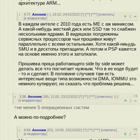
архитектуре ARM...
4.77
,
Аноним
(
-
), 19:10, 24/12/2022 [
^
] [
^^
] [
^^^
] [
ответить
]
+
–
/
[
к модератору
]
В каждем интеле с 2010 года есть ME с аж миниксом.
А какой-нибудь жесткий диск или SSD так то снабжен
несколькими ядрами. В видяшках полдюжины
сервисных процессоров чьи прошивки живут
параллельно с всеми остальными. Хотя какой-ниьудь
SMU и в десктопы притащили. А потом и PSP кажется
на основе именно этого и затолкали.
Прошивка проца работающего side by side может
делать все что посчитает нужным. Что в ее коде будет
- то и сделает. В половине случаев там есть
интересные вещи типа возможности DMA, IOMMU это
немного купируют, но сказать что проблема решена...
+1
3.58
,
Аноним
(
58
), 12:05, 23/12/2022 [
^
] [
^^
] [
^^^
] [
ответить
]
[
↑
]
+
–
[
к модератору
]
/
>не менее 5 операционных систем
А можно по-подробнее?
+1
4.63
,
Аноним
(
63
), 14:09, 23/12/2022 [
^
] [
^^
] [
^^^
] [
ответить
]
+
–
[
к модератору
]
/