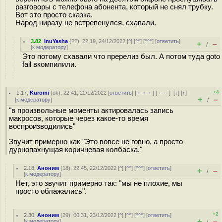
разговоры с телефона абонента, который не снял трубку.
Вот это просто сказка.
Народ ниразу не встрепенулся, схавали.
3.82
,
InuYasha
(
??
), 22:19, 24/12/2022 [
^
] [
^^
] [
^^^
] [
ответить
]
+
–
/
[
к модератору
]
Это потому схавали что пререлиз был. А потом туда goto
fail вкомпилили.
+4
1.17
,
Kuromi
(
ok
), 22:41, 22/12/2022 [
ответить
] [
﹢﹢﹢
] [
· · ·
]
[
↓
] [
↑
]
+
–
[
к модератору
]
/
"в произвольные моменты актировалась запись
макросов, которые через какое-то время
воспроизводились"
Звучит примерно как "Это вовсе не говно, а просто
дурнопахнущая коричневая колбаска."
2.18
,
Аноним
(
18
), 22:45, 22/12/2022 [
^
] [
^^
] [
^^^
] [
ответить
]
+
–
/
[
к модератору
]
Нет, это звучит примерно так: "мы не плохие, мы
просто облажались".
+2
2.30
,
Аноним
(
29
), 00:31, 23/12/2022 [
^
] [
^^
] [
^^^
] [
ответить
]
+
–
[
к модератору
]