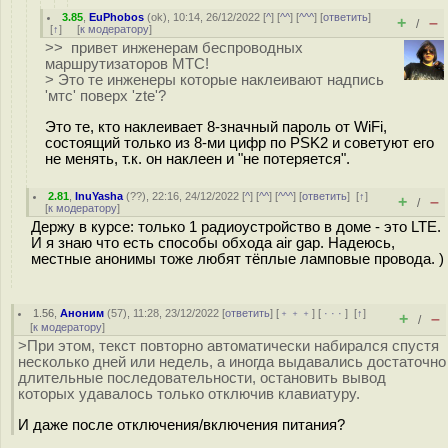
3.85
,
EuPhobos
(
ok
), 10:14, 26/12/2022 [
^
] [
^^
] [
^^^
] [
ответить
]
+
–
/
[
↑
] [
к модератору
]
>> привет инженерам беспроводных
маршрутизаторов МТС!
> Это те инженеры которые наклеивают надпись
'мтс' поверх 'zte'?
Это те, кто наклеивает 8-значный пароль от WiFi,
состоящий только из 8-ми цифр по PSK2 и советуют его
не менять, т.к. он наклеен и "не потеряется".
2.81
,
InuYasha
(
??
), 22:16, 24/12/2022 [
^
] [
^^
] [
^^^
] [
ответить
]
[
↑
]
+
–
/
[
к модератору
]
Держу в курсе: только 1 радиоустройство в доме - это LTE.
И я знаю что есть способы обхода air gap. Надеюсь,
местные анонимы тоже любят тёплые ламповые провода. )
1.56
,
Аноним
(
57
), 11:28, 23/12/2022 [
ответить
] [
﹢﹢﹢
] [
· · ·
]
[
↑
]
+
–
/
[
к модератору
]
>При этом, текст повторно автоматически набирался спустя
несколько дней или недель, а иногда выдавались достаточно
длительные последовательности, остановить вывод
которых удавалось только отключив клавиатуру.
И даже после отключения/включения питания?