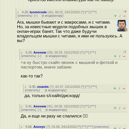
–4
4.26
,
lucentcode
(
ok
), 00:22, 23/12/2022 [
^
] [
^^
] [
^^^
]
+
–
[
ответить
]
[
↑
] [
к модератору
]
/
Ага, мышки бывают и с макросами, и с читами.
Но, за известные модели подобных мышек в
онлан-играх банят. Так что даже будучи
владельцем мышки с читами, я ими не пользуюсь. А
вы?
–1
5.29
,
Аноним
(
29
), 00:29, 23/12/2022 [
^
] [
^^
] [
^^^
]
+
–
[
ответить
]
[
↓
] [
к модератору
]
/
>а ну быстро скайп-звонок с мышкой и фоткой и
паспортом, иначе забаню
как-то так?
6.35
,
onanim
(
?
), 02:37, 23/12/2022 [
^
] [
^^
] [
^^^
]
+
–
/
[
ответить
]
[
к модератору
]
да, только s/скайп/дискорд/
5.41
,
Аноним
(
41
), 04:36, 23/12/2022 [
^
] [
^^
] [
^^^
]
+
–
/
[
ответить
]
[
↑
] [
к модератору
]
Да, и еще ни разу не спалился 🤷‍♂️
5.66
,
Анонус
(
?
), 01:06, 24/12/2022 [
^
] [
^^
] [
^^^
] [
ответить
]
+
–
/