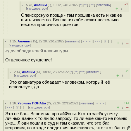
–1
5.78
,
Аноним
(
-
), 19:12, 24/12/2022 [
^
] [
^^
] [
^^^
] [
ответить
]
+
–
[
к модератору
]
/
Опенсорсную проще - там прошивка есть и как ее
шить известно. Вон на гитхабе лежит несколько
весьма приличных проектов.
1.15
,
Аноним
(
15
), 22:28, 22/12/2022 [
ответить
] [
﹢﹢﹢
] [
· · ·
]
[
↓
] [
↑
]
+
–
/
[
к модератору
]
>для обладателей клавиатуры
Отценочное суждение!
+1
2.44
,
Аноним
(
44
), 08:48, 23/12/2022 [
^
] [
^^
] [
^^^
] [
ответить
]
+
–
[
к модератору
]
/
Это клавиатура обладает человеком, который её
использует, да.
+12
1.16
,
Уволить ПОНАБа
(
?
), 22:34, 22/12/2022 [
ответить
] [
﹢﹢﹢
]
+
–
[
· · ·
]
[
↓
] [
↑
] [
к модератору
]
/
Это не баг... Вспомнил про айФоны. Кто-то засёк утечку
личных данных то ли по запросу, то ли ещё как-то не помню
уже... Люди пошли в суд и там сказали, что это баг,
исправим, но в ходе следствия выяснилось, что этот баг ещё