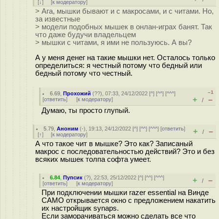
[
↓
] [
к модератору
]
> Ага, мышки бывают и с макросами, и с читами. Но,
за известные
> модели подобных мышек в онлан-играх банят. Так
что даже будучи владельцем
> мышки с читами, я ими не пользуюсь. А вы?
А у меня денег на такие мышки нет. Осталось только
определиться: я честный потому что бедный или
бедный потому что честный.
–1
6.69
,
Прохожий
(
??
), 07:33, 24/12/2022 [
^
] [
^^
] [
^^^
]
+
–
[
ответить
]
[
к модератору
]
/
Думаю, ты просто глупый.
5.79
,
Аноним
(
-
), 19:13, 24/12/2022 [
^
] [
^^
] [
^^^
] [
ответить
]
+
–
/
[
↑
] [
к модератору
]
А что такое чит в мышке? Это как? Записаный
макрос с последовательностью действий? Это и без
всяких мышек толпа софта умеет.
6.84
,
Пупсик
(
?
), 22:53, 25/12/2022 [
^
] [
^^
] [
^^^
]
+
–
/
[
ответить
]
[
к модератору
]
При подключении мышки razer essential на Винде
САМО открывается окно с предложением накатить
их настройщик synaps.
Если заморачиваться можно сделать все что