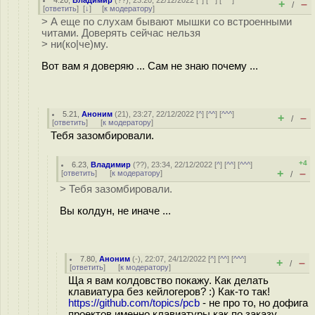
4.20
,
Владимир
(
??
), 23:20, 22/12/2022 [
^
] [
^^
] [
^^^
]
+
–
/
[
ответить
]
[
↓
] [
к модератору
]
> А еще по слухам бывают мышки со встроенными
читами. Доверять сейчас нельзя
> ни(ко|че)му.
Вот вам я доверяю ... Сам не знаю почему ...
5.21
,
Аноним
(
21
), 23:27, 22/12/2022 [
^
] [
^^
] [
^^^
]
+
–
/
[
ответить
]
[
к модератору
]
Тебя зазомбировали.
+4
6.23
,
Владимир
(
??
), 23:34, 22/12/2022 [
^
] [
^^
] [
^^^
]
+
–
[
ответить
]
[
к модератору
]
/
> Тебя зазомбировали.
Вы колдун, не иначе ...
7.80
,
Аноним
(
-
), 22:07, 24/12/2022 [
^
] [
^^
] [
^^^
]
+
–
/
[
ответить
]
[
к модератору
]
Ща я вам колдовство покажу. Как делать
клавиатура без кейлогеров? :) Как-то так!
https://github.com/topics/pcb
- не про то, но дофига
проектов именно клавиатуры как по заказу.