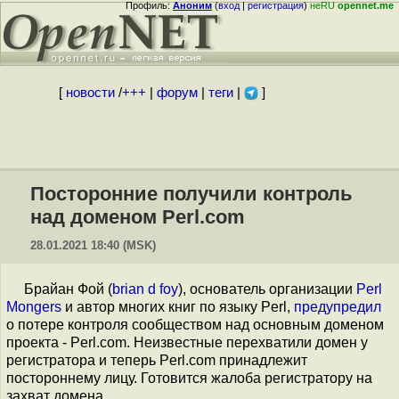
Профиль:
Аноним
(
вход
|
регистрация
)
неRU
opennet.me
[
новости
/
+++
|
форум
|
теги
|
]
Посторонние получили контроль
над доменом Perl.com
28.01.2021 18:40 (MSK)
Брайан Фой (
brian d foy
), основатель организации
Perl
Mongers
и автор многих книг по языку Perl,
предупредил
о потере контроля сообществом над основным доменом
проекта - Perl.com. Неизвестные перехватили домен у
регистратора и теперь Perl.com принадлежит
постороннему лицу. Готовится жалоба регистратору на
захват домена.