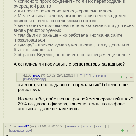
> копчоного происхождения - то ли их перепродали в
очередной раз, то
> ли просто поколение менеджеров сменилось.
> Мелочи типа "галочку автосписания денег за домен
можно включить, но невозможно потом
> выключить - причем она теперь включается и для всех
вновь регистрируемых"
> там были и раньше - но работала кнопка на сайте,
"пожаловаться
> кумару" - причем кумар умел в email, галку довольно
быстро выключал
> обратно. Видимо, пороли его по пятницам еще белые.
А остались ли нормальные регистраторы западные?
4.100
,
пох.
(
?
), 10:02, 29/01/2021 [
^
] [
^^
] [
^^^
] [
ответить
]
+
–
/
[
к модератору
]
хй знает, я очень давно в "нормальных" tld ничего не
регистрил.
Но чем тебе, собственно, родной хетзнеровский плох?
30% на дворец фюрера, конечно, жаль, но на фоне
хостинга - даже не заметишь.
–2
1.57
,
mos87
(
ok
), 21:50, 28/01/2021 [
ответить
] [
﹢﹢﹢
] [
· · ·
]
[
↓
] [
↑
]
+
–
[
к модератору
]
/