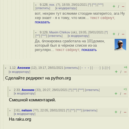
9.128
,
пох.
(
?
), 18:59, 29/01/2021 [
^
] [
^^
] [
^^^
]
+
–
/
[
ответить
]
[
к модератору
]
вот, нехрен тут всякими стоодин материтсо, ага Ну
хер знает - я к тому, что мож...
текст свёрнут,
показать
9.129
,
Maxim Chirkov
(
ok
), 19:05, 29/01/2021 [
^
]
+
–
/
[
^^
] [
^^^
] [
ответить
]
[
к модератору
]
Да, блокировка сработала на 101домен,
который был в чёрном списке из-за
регулярн...
текст свёрнут,
показать
+6
1.12
,
Аноним
(
12
), 19:17, 28/01/2021 [
ответить
] [
﹢﹢﹢
] [
· · ·
]
[
↓
] [
↑
]
+
–
[
к модератору
]
/
Сделайте редирект на python.org
+1
2.33
,
Аноним
(
33
), 20:27, 28/01/2021 [
^
] [
^^
] [
^^^
] [
ответить
]
+
–
[
к модератору
]
/
Смешной комментарий.
2.61
,
nelson
(
??
), 22:05, 28/01/2021 [
^
] [
^^
] [
^^^
] [
ответить
]
+
–
/
[
к модератору
]
На raku.org