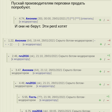
Пускай производителям перловки продать
попробуют.
4.74
,
Аноним
(
30
), 00:00, 29/01/2021 [
^
] [
^^
] [
^^^
] [
ответить
]
+
–
/
[
к модератору
]
И они не берут. Эти perd хотят
1.22
,
Аноним
(
64
), 19:44, 28/01/2021
Скрыто ботом-модератором
[
﹢
–4
+
–
﹢﹢
] [
· · ·
] [
к модератору
]
/
+1
2.46
,
rvs2016
(
ok
), 21:10, 28/01/2021
Скрыто ботом-модератором
+
–
[
к модератору
]
/
3.47
,
Аноним
(
64
), 21:12, 28/01/2021
Скрыто ботом-
+
–
/
модератором
[
к модератору
]
4.49
,
rvs2016
(
ok
), 21:21, 28/01/2021
Скрыто ботом-
+
–
/
модератором
[
к модератору
]
+1
5.55
,
Гость
(
??
), 21:38, 28/01/2021
Скрыто ботом-
+
–
модератором
[
к модератору
]
/
6.75
,
rvs2016
(
ok
), 00:05, 29/01/2021
Скрыто ботом-