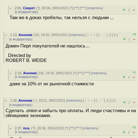
2.81
,
Секрет
(
?
), 00:36, 29/01/2021 [
^
] [
^^
] [
^^^
] [
ответить
]
+
–
/
[
к модератору
]
Там же в доках пробелы, так нельзя с людьми ...
+9
1.13
,
Аноним
(
15
), 19:20, 28/01/2021 [
ответить
] [
﹢﹢﹢
] [
· · ·
]
[
↓
] [
↑
]
+
–
[
к модератору
]
/
Домен Перл покупателей не нашлось…
Directed by
ROBERT B. WEIDE
+1
2.19
,
Аноним
(
19
), 19:33, 28/01/2021 [
^
] [
^^
] [
^^^
] [
ответить
]
+
–
[
к модератору
]
/
даже за 10% от их рыночной стоимости
1.16
,
Аноним
(
-
), 19:21, 28/01/2021 [
ответить
] [
﹢﹢﹢
] [
· · ·
]
[
↓
] [
↑
]
+
–
/
[
к модератору
]
Сделать .onion и забыть про оплаты. И люди счастливы и на
ойпишнике экономия.
+5
2.37
,
пох.
(
?
), 20:36, 28/01/2021 [
^
] [
^^
] [
^^^
] [
ответить
]
+
–
[
к модератору
]
/