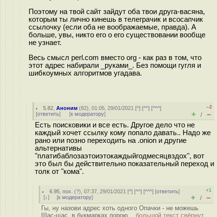
Поэтому на твой сайт зайдут оба твои друга-васяна,
которым ты лично кинешь в телеграчик и всосапчик
ссылочку (если оба не воображаемые, правда). А
больше, увы, никто его о его существовании вообще
не узнает.
Весь смысл perl.com вместо org - как раз в том, что
этот адрес набирали _руками_. Без помощи гугля и
шибкоумных алгоритмов угадава.
–2
5.82
,
Аноним
(
82
), 01:05, 29/01/2021 [
^
] [
^^
] [
^^^
]
+
–
[
ответить
]
[
к модератору
]
/
Есть поисковики и все есть. Другое дело что не
каждый хочет ссылку кому попало давать.. Надо же
рано или позно переходить на .onion и другие
альтернативы
"платибаблозаэтоиэтокаждыйгодмесяцвздох", вот
это был бы действительно показательный переход и
толк от "кома".
+1
6.95
,
пох.
(
?
), 07:37, 29/01/2021 [
^
] [
^^
] [
^^^
] [
ответить
]
+
–
[
↓
] [
к модератору
]
/
Гы, ну назови адрес хоть одного Опачки - не можешь
Щас-щас, в букмарках порою...
большой текст свёрнут,