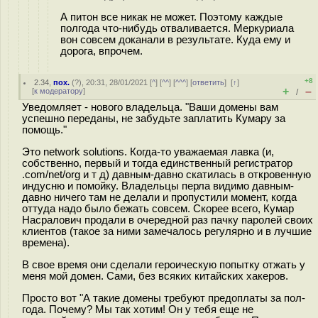
А питон все никак не может. Поэтому каждые
полгода что-нибудь отваливается. Меркуриала
вон совсем доканали в результате. Куда ему и
дорога, впрочем.
+8
2.34
,
пох.
(
?
), 20:31, 28/01/2021 [
^
] [
^^
] [
^^^
] [
ответить
]
[
↑
]
+
–
[
к модератору
]
/
Уведомляет - нового владельца. "Ваши домены вам
успешно переданы, не забудьте заплатить Кумару за
помощь."
Это network solutions. Когда-то уважаемая лавка (и,
собственно, первый и тогда единственный регистратор
.com/net/org и т д) давным-давно скатилась в откровенную
индусню и помойку. Владельцы перла видимо давным-
давно ничего там не делали и пропустили момент, когда
оттуда надо было бежать совсем. Скорее всего, Кумар
Наcpалович продали в очередной раз пачку паролей своих
клиентов (такое за ними замечалось регулярно и в лучшие
времена).
В свое время они сделали героическую попытку отжать у
меня мой домен. Сами, без всяких китайских хакеров.
Просто вот "А такие домены требуют предоплаты за пол-
года. Почему? Мы так хотим! Он у тебя еще не