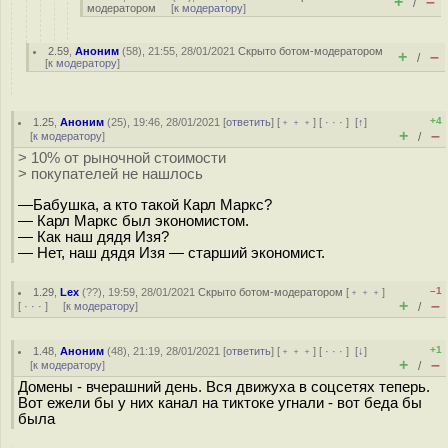
+
–
/
модератором
[
к модератору
]
2.59
,
Аноним
(
58
), 21:55, 28/01/2021
Скрыто ботом-модератором
+
–
/
[
к модератору
]
+4
1.25
,
Аноним
(
25
), 19:46, 28/01/2021 [
ответить
] [
﹢﹢﹢
] [
· · ·
]
[
↑
]
+
–
[
к модератору
]
/
> 10% от рыночной стоимости
> покупателей не нашлось
—Бабушка, а кто такой Карл Маркс?
— Карл Маркс был экономистом.
— Как наш дядя Изя?
— Нет, наш дядя Изя — старший экономист.
–1
1.29
,
Lex
(
??
), 19:59, 28/01/2021
Скрыто ботом-модератором
[
﹢﹢﹢
]
+
–
[
· · ·
] [
к модератору
]
/
+1
1.48
,
Аноним
(
48
), 21:19, 28/01/2021 [
ответить
] [
﹢﹢﹢
] [
· · ·
]
[
↓
]
+
–
[
к модератору
]
/
Домены - вчерашний день. Вся движуха в соцсетях теперь.
Вот ежели бы у них канал на тиктоке угнали - вот беда бы
была