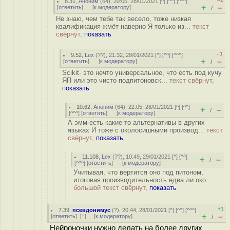
8.31
,
Аноним
(
64
), 20:05, 28/01/2021 [
^
] [
^^
] [
^^^
]
+
–
[
ответить
]
[
к модератору
]
/
Не знаю, чем тебе так весело, тоже низкая
квалификация жмёт наверно Я только из...
текст
свёрнут,
показать
–1
9.52
,
Lex
(
??
), 21:32, 28/01/2021 [
^
] [
^^
] [
^^^
]
+
–
[
ответить
]
[
к модератору
]
/
Scikit- это нечто универсальное, что есть под кучу
ЯП или это чисто подпитоновск...
текст свёрнут,
показать
10.62
,
Аноним
(
64
), 22:05, 28/01/2021 [
^
] [
^^
]
+
–
/
[
^^^
] [
ответить
]
[
к модератору
]
А эмм есть какие-то альтернативы в других
языках И тоже с околосишными производ...
текст
свёрнут,
показать
11.108
,
Lex
(
??
), 10:49, 29/01/2021 [
^
] [
^^
]
+
–
/
[
^^^
] [
ответить
]
[
к модератору
]
Учитывая, что вертится оно под питоном,
итоговая производительность едва ли око...
большой текст свёрнут,
показать
+1
7.39
,
псевдонимус
(
?
), 20:44, 28/01/2021 [
^
] [
^^
] [
^^^
]
+
–
[
ответить
]
[
↑
] [
к модератору
]
/
Нейроночки нужно делать на более других