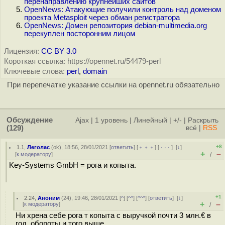
перенаправлению крупнейших сайтов
OpenNews: Атакующие получили контроль над доменом
проекта Metasploit через обман регистратора
OpenNews: Домен репозитория debian-multimedia.org
перекуплен посторонним лицом
Лицензия:
CC BY 3.0
Короткая ссылка: https://opennet.ru/54479-perl
Ключевые слова:
perl
,
domain
При перепечатке указание ссылки на opennet.ru обязательно
Обсуждение
Ajax
|
1 уровень
|
Линейный
|
+/-
|
Раскрыть
(129)
всё
|
RSS
+8
1.1
,
Леголас
(
ok
), 18:56, 28/01/2021 [
ответить
] [
﹢﹢﹢
] [
· · ·
]
[
↓
]
+
–
[
к модератору
]
/
Key-Systems GmbH = рога и копыта.
+1
2.24
,
Аноним
(
24
), 19:46, 28/01/2021 [
^
] [
^^
] [
^^^
] [
ответить
]
[
↓
]
+
–
[
к модератору
]
/
Ни хрена себе рога т копыта с выручкой почти 3 млн.€ в
год, обороты и того выше...