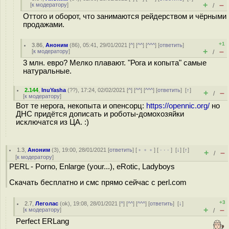
+
–
[
к модератору
]
/
Оттого и оборот, что занимаются рейдерством и чёрными
продажами.
+1
3.86
,
Аноним
(
86
), 05:41, 29/01/2021 [
^
] [
^^
] [
^^^
] [
ответить
]
+
–
[
к модератору
]
/
3 млн. евро? Мелко плавают. "Рога и копыта" самые
натуральные.
2.144
,
InuYasha
(
??
), 17:24, 02/02/2021 [
^
] [
^^
] [
^^^
] [
ответить
]
[
↑
]
+
–
/
[
к модератору
]
Вот те нерога, некопыта и опенсорц:
https://opennic.org/
но
ДНС придётся дописать и роботы-домохозяйки
исключатся из ЦА. :)
1.3
,
Аноним
(
3
), 19:00, 28/01/2021 [
ответить
] [
﹢﹢﹢
] [
· · ·
]
[
↓
] [
↑
]
+
–
/
[
к модератору
]
PERL - Porno, Enlarge (your...), eRotic, Ladyboys
Скачать бесплатно и смс прямо сейчас с perl.com
+3
2.7
,
Леголас
(
ok
), 19:08, 28/01/2021 [
^
] [
^^
] [
^^^
] [
ответить
]
[
↓
]
+
–
[
к модератору
]
/
Perfect ERLang