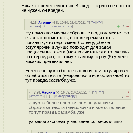
Никак с совместимостью. Вывод -- пердон не просто
не нужен, он вреден.
–1
6.26
,
Аноним
(
64
), 19:50, 28/01/2021 [
^
] [
^^
] [
^^^
]
+
–
[
ответить
]
[
↓
] [
к модератору
]
/
Ну прямо все мифы собранные в одном месте. Но
если так посмотреть, в то же время я готов
признать, что перл имеет более удобные
регулярочки и лучше подходит для задач
процессинга текста (можно считать это тот же awk
на стероидах), поэтому к самому перлу (5) у меня
никаких претензий нет.
Если тебе нужна более сложная чем регулярочки
обработка текста (нейроночки и всё остальное) то
тут правда сасамба уже.
–2
7.28
,
Аноним
(
-
), 19:59, 28/01/2021 [
^
] [
^^
] [
^^^
]
+
–
[
ответить
]
[
↓
] [
к модератору
]
/
> нужна более сложная чем регулярочки
обработка текста (нейроночки и всё остальное)
то тут правда сасамба уже.
ух какой экспонат у нас завелсо, весели ишо
–1