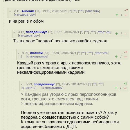
–7
2.11
,
Аноним
(
11
), 19:15, 28/01/2021 [
^
] [
^^
] [
^^^
] [
ответить
]
+
–
[
к модератору
]
/
и на perl в любом
3.17
,
псевдонимус
(
?
), 19:27, 28/01/2021 [
^
] [
^^
] [
^^^
] [
ответить
]
+
–
/
[
к модератору
]
Ты в слове "пердон" несколько ошибок сделал.
–9
4.20
,
Аноним
(
64
), 19:39, 28/01/2021 [
^
] [
^^
] [
^^^
] [
ответить
]
+
–
[
↓
] [
к модератору
]
/
Каждый раз угораю с ярых перлопоклонников, хотя,
грешно это смеяться над такими
неквалифицированными кадрами.
+1
5.23
,
псевдонимус
(
?
), 19:45, 28/01/2021 [
^
] [
^^
] [
^^^
]
+
–
[
ответить
]
[
к модератору
]
/
> Каждый раз угораю с ярых перлопоклонников,
хотя, грешно это смеяться над такими
> неквалифицированными кадрами.
Пердон уже перестал пожирать память? А как у
пердона с совместимостью с самим собой?
К тому же он захвачен одноногими небинарными
афрогеелесбиянами с ДЦП.