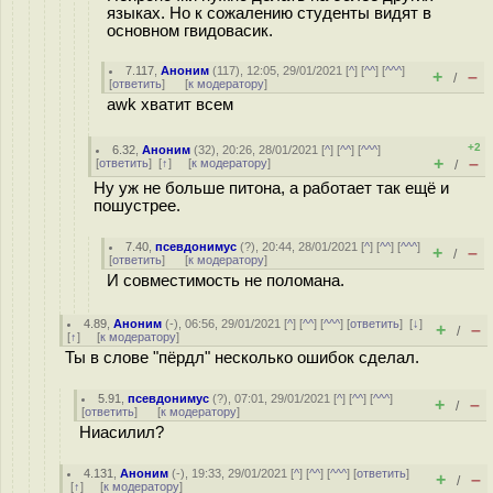
языках. Но к сожалению студенты видят в
основном гвидовасик.
7.117
,
Аноним
(
117
), 12:05, 29/01/2021 [
^
] [
^^
] [
^^^
]
+
–
/
[
ответить
]
[
к модератору
]
awk хватит всем
+2
6.32
,
Аноним
(
32
), 20:26, 28/01/2021 [
^
] [
^^
] [
^^^
]
+
–
[
ответить
]
[
↑
] [
к модератору
]
/
Ну уж не больше питона, а работает так ещё и
пошустрее.
7.40
,
псевдонимус
(
?
), 20:44, 28/01/2021 [
^
] [
^^
] [
^^^
]
+
–
/
[
ответить
]
[
к модератору
]
И совместимость не поломана.
4.89
,
Аноним
(
-
), 06:56, 29/01/2021 [
^
] [
^^
] [
^^^
] [
ответить
]
[
↓
]
+
–
/
[
↑
] [
к модератору
]
Ты в слове "пёрдл" несколько ошибок сделал.
5.91
,
псевдонимус
(
?
), 07:01, 29/01/2021 [
^
] [
^^
] [
^^^
]
+
–
/
[
ответить
]
[
к модератору
]
Ниасилил?
4.131
,
Аноним
(
-
), 19:33, 29/01/2021 [
^
] [
^^
] [
^^^
] [
ответить
]
+
–
/
[
↑
] [
к модератору
]