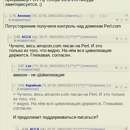
заинтересуется. ;)
+1
1.70
,
Аноним
(
70
), 22:55, 28/01/2021 [
ответить
] [
﹢﹢﹢
] [
· · ·
]
[
↓
]
+
–
[
к модератору
]
/
Потусторонние получили контроль над доменом Perl.com
2.85
,
ACCA
(
ok
), 05:37, 29/01/2021 [
^
] [
^^
] [
^^^
] [
ответить
]
+
–
/
[
к модератору
]
Чучело, весь amazon.com писан на Perl. И это
только из того, что видно. На нём вся цивилизация
держится. Глюкавая, согласен.
3.87
,
Lex
(
??
), 05:41, 29/01/2021 [
^
] [
^^
] [
^^^
] [
ответить
]
+
–
/
[
к модератору
]
амазон - не цЫвилизация
3.93
,
Карабьян
(
?
), 07:20, 29/01/2021 [
^
] [
^^
] [
^^^
] [
ответить
]
[
↓
]
+
–
/
[
к модератору
]
> Чучело, весь amazon.com писан на Perl. И это только
из того, что
> видно. На нём вся цивилизация держится. Глюкавая,
согласен.
И продолжает поддерживаться-писаться?
–2
4.94
,
ACCA
(
ok
), 07:31, 29/01/2021 [
^
] [
^^
] [
^^^
] [
ответить
]