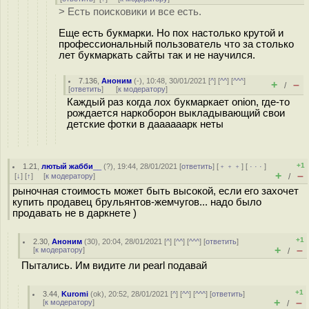
> Есть поисковики и все есть.
Еще есть букмарки. Но пох настолько крутой и
профессиональный пользователь что за столько
лет букмаркать сайты так и не научился.
7.136
,
Аноним
(
-
), 10:48, 30/01/2021 [
^
] [
^^
] [
^^^
]
+
–
/
[
ответить
]
[
к модератору
]
Каждый раз когда лох букмаркает onion, где-то
рождается наркоборон выкладывающий свои
детские фотки в даааааарк неты
+1
1.21
,
лютый жабби__
(
?
), 19:44, 28/01/2021 [
ответить
] [
﹢﹢﹢
] [
· · ·
]
+
–
[
↓
] [
↑
] [
к модератору
]
/
рыночная стоимость может быть высокой, если его захочет
купить продавец брульянтов-жемчугов... надо было
продавать не в даркнете )
+1
2.30
,
Аноним
(
30
), 20:04, 28/01/2021 [
^
] [
^^
] [
^^^
] [
ответить
]
+
–
[
к модератору
]
/
Пытались. Им видите ли pearl подавай
+1
3.44
,
Kuromi
(
ok
), 20:52, 28/01/2021 [
^
] [
^^
] [
^^^
] [
ответить
]
+
–
[
к модератору
]
/