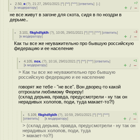
+7
2.50
,
я
(
?
), 21:27, 28/01/2021 [
^
] [
^^
] [
^^^
] [
ответить
]
[
↓
]
+
–
[
к модератору
]
/
не все живут в загоне для скота, сидя в по ноздри в
дерьме..
–3
3.101
,
flkghdfgklh
(
?
), 10:05, 29/01/2021 [
^
] [
^^
] [
^^^
] [
ответить
]
+
–
[
к модератору
]
/
Как ты все же неуважительно про бывшую российскую
федерацию и ее население
+1
4.105
,
пох.
(
?
), 10:16, 29/01/2021 [
^
] [
^^
] [
^^^
] [
ответить
]
+
–
[
к модератору
]
/
> Как ты все же неуважительно про бывшую
российскую федерацию и ее население
говорят же тебе - "не все". Вон дворец-то какой
отгрохали любимому Фюреру!
(склад дерьма, правда, предусмотрели - ну так он
нерадивых холопов, поди, туда макает-то?!)
+1
5.109
,
flkghdfgklh
(
?
), 10:59, 29/01/2021 [
^
] [
^^
] [
^^^
]
+
–
[
ответить
]
[
к модератору
]
/
> (склад дерьма, правда, предусмотрели - ну так он
нерадивых холопов, поди, туда
> макает-то?!)