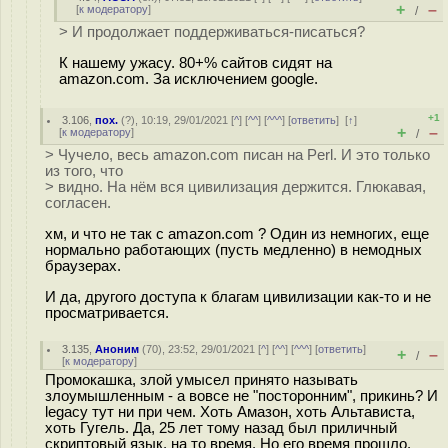
+
–
[
к модератору
]
/
> И продолжает поддерживаться-писаться?
К нашему ужасу. 80+% сайтов сидят на
amazon.com. За исключением google.
+1
3.106
,
пох.
(
?
), 10:19, 29/01/2021 [
^
] [
^^
] [
^^^
] [
ответить
]
[
↑
]
+
–
[
к модератору
]
/
> Чучело, весь amazon.com писан на Perl. И это только
из того, что
> видно. На нём вся цивилизация держится. Глюкавая,
согласен.
хм, и что не так с amazon.com ? Один из немногих, еще
нормально работающих (пусть медленно) в немодных
браузерах.
И да, другого доступа к благам цивилизации как-то и не
просматривается.
3.135
,
Аноним
(
70
), 23:52, 29/01/2021 [
^
] [
^^
] [
^^^
] [
ответить
]
+
–
/
[
к модератору
]
Промокашка, злой умысел принято называть
злоумышленным - а вовсе не "посторонним", прикинь? И
legacy тут ни при чем. Хоть Амазон, хоть Альтависта,
хоть Гугель. Да, 25 лет тому назад был приличный
скриптовый язык, на то время. Но его время прошло.