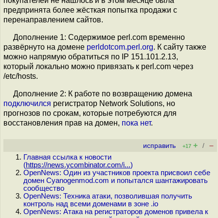
покупателей не нашлось и в этом месяце была
предпринята более жёсткая попытка продажи с
перенаправлением сайтов.
Дополнение 1: Содержимое perl.com временно
развёрнуто на домене
perldotcom.perl.org
. К сайту также
можно напрямую обратиться по IP 151.101.2.13,
который локально можно привязать к perl.com через
/etc/hosts.
Дополнение 2: К работе по возвращению домена
подключился
регистратор Network Solutions, но
прогнозов по срокам, которые потребуются для
восстановления прав на домен,
пока нет
.
+
–
исправить
/
+17
Главная ссылка к новости
(
https://news.ycombinator.com/i...
)
OpenNews: Один из участников проекта присвоил себе
домен Cyanogenmod.com и попытался шантажировать
сообщество
OpenNews: Техника атаки, позволившая получить
контроль над всеми доменами в зоне .io
OpenNews: Атака на регистраторов доменов привела к