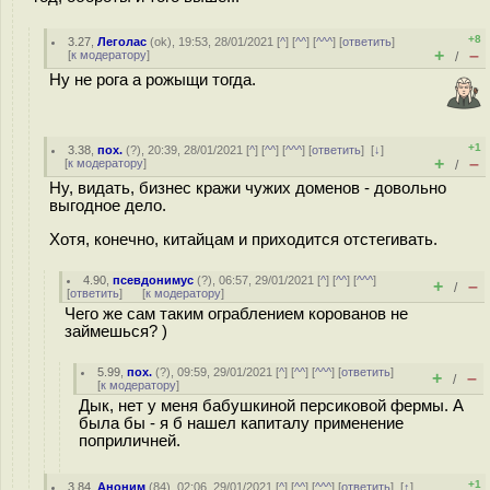
+8
3.27
,
Леголас
(
ok
), 19:53, 28/01/2021 [
^
] [
^^
] [
^^^
] [
ответить
]
+
–
[
к модератору
]
/
Ну не рога а рожыщи тогда.
+1
3.38
,
пох.
(
?
), 20:39, 28/01/2021 [
^
] [
^^
] [
^^^
] [
ответить
]
[
↓
]
+
–
[
к модератору
]
/
Ну, видать, бизнес кражи чужих доменов - довольно
выгодное дело.
Хотя, конечно, китайцам и приходится отстегивать.
4.90
,
псевдонимус
(
?
), 06:57, 29/01/2021 [
^
] [
^^
] [
^^^
]
+
–
/
[
ответить
]
[
к модератору
]
Чего же сам таким ограблением корованов не
займешься? )
5.99
,
пох.
(
?
), 09:59, 29/01/2021 [
^
] [
^^
] [
^^^
] [
ответить
]
+
–
/
[
к модератору
]
Дык, нет у меня бабушкиной персиковой фермы. А
была бы - я б нашел капиталу применение
поприличней.
+1
3.84
,
Аноним
(
84
), 02:06, 29/01/2021 [
^
] [
^^
] [
^^^
] [
ответить
]
[
↑
]