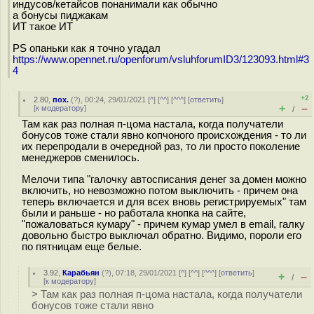
индусов/кетайсов понанимали как обычно
а бонусы пиджакам
ИТ такое ИТ
PS опаньки как я точно угадал
https://www.opennet.ru/openforum/vsluhforumID3/123093.html#3
4
+2
2.80
,
пох.
(
?
), 00:24, 29/01/2021 [
^
] [
^^
] [
^^^
] [
ответить
]
+
–
[
к модератору
]
/
Там как раз полная п-цома настала, когда получатели
бонусов тоже стали явно копчоного происхождения - то ли
их перепродали в очередной раз, то ли просто поколение
менеджеров сменилось.
Мелочи типа "галочку автосписания денег за домен можно
включить, но невозможно потом выключить - причем она
теперь включается и для всех вновь регистрируемых" там
были и раньше - но работала кнопка на сайте,
"пожаловаться кумару" - причем кумар умел в email, галку
довольно быстро выключал обратно. Видимо, пороли его
по пятницам еще белые.
3.92
,
Карабьян
(
?
), 07:18, 29/01/2021 [
^
] [
^^
] [
^^^
] [
ответить
]
+
–
/
[
к модератору
]
> Там как раз полная п-цома настала, когда получатели
бонусов тоже стали явно