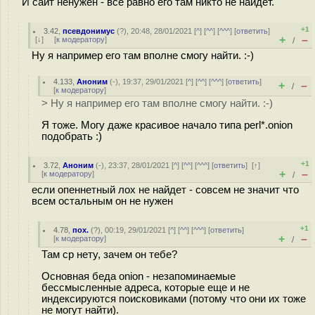
И сайт ненужен - все равно его там никто не найдет.
+1
3.42
,
псевдонимус
(
?
), 20:48, 28/01/2021 [
^
] [
^^
] [
^^^
] [
ответить
]
+
–
[
↓
] [
к модератору
]
/
Ну я например его там вполне смогу найти. :-)
4.133
,
Аноним
(
-
), 19:37, 29/01/2021 [
^
] [
^^
] [
^^^
] [
ответить
]
+
–
/
[
к модератору
]
> Ну я например его там вполне смогу найти. :-)
Я тоже. Могу даже красивое начало типа perl*.onion
подобрать :)
+1
3.72
,
Аноним
(
-
), 23:37, 28/01/2021 [
^
] [
^^
] [
^^^
] [
ответить
]
[
↑
]
+
–
[
к модератору
]
/
если опеннетный лох не найдет - совсем не значит что
всем остальным он не нужен
+1
4.78
,
пох.
(
?
), 00:19, 29/01/2021 [
^
] [
^^
] [
^^^
] [
ответить
]
+
–
[
к модератору
]
/
Там cp нету, зачем он тебе?
Основная беда onion - незапоминаемые
бессмысленные адреса, которые еще и не
индексируются поисковиками (потому что они их тоже
не могут найти).