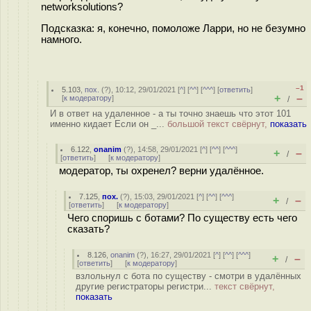
networksolutions?
Подсказка: я, конечно, помоложе Ларри, но не безумно
намного.
–1
5.103
,
пох.
(
?
), 10:12, 29/01/2021 [
^
] [
^^
] [
^^^
] [
ответить
]
+
–
[
к модератору
]
/
И в ответ на удаленное - а ты точно знаешь что этот 101
именно кидает Если он _...
большой текст свёрнут,
показать
6.122
,
onanim
(
?
), 14:58, 29/01/2021 [
^
] [
^^
] [
^^^
]
+
–
/
[
ответить
]
[
к модератору
]
модератор, ты охренел? верни удалённое.
7.125
,
пох.
(
?
), 15:03, 29/01/2021 [
^
] [
^^
] [
^^^
]
+
–
/
[
ответить
]
[
к модератору
]
Чего споришь с ботами? По существу есть чего
сказать?
8.126
,
onanim
(
?
), 16:27, 29/01/2021 [
^
] [
^^
] [
^^^
]
+
–
/
[
ответить
]
[
к модератору
]
взлольнул с бота по существу - смотри в удалённых
другие регистраторы регистри...
текст свёрнут,
показать