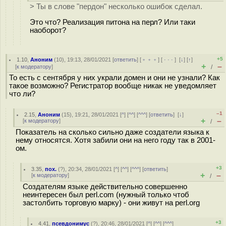
> Ты в слове "пердон" несколько ошибок сделал.
Это что? Реализация питона на перл? Или таки
наоборот?
+5
1.10
,
Аноним
(
10
), 19:13, 28/01/2021 [
ответить
] [
﹢﹢﹢
] [
· · ·
]
[
↓
] [
↑
]
+
–
[
к модератору
]
/
То есть с сентября у них украли домен и они не узнали? Как
такое возможно? Регистратор вообще никак не уведомляет
что ли?
–1
2.15
,
Аноним
(
15
), 19:21, 28/01/2021 [
^
] [
^^
] [
^^^
] [
ответить
]
[
↓
]
+
–
[
к модератору
]
/
Показатель на сколько сильно даже создатели языка к
нему относятся. Хотя забили они на него году так в 2001-
ом.
+3
3.35
,
пох.
(
?
), 20:34, 28/01/2021 [
^
] [
^^
] [
^^^
] [
ответить
]
+
–
[
к модератору
]
/
Создателям языке действительно совершенно
неинтересен был perl.com (нужный только чтоб
застолбить торговую марку) - они живут на perl.org
+3
4.41
,
псевдонимус
(
?
), 20:46, 28/01/2021 [
^
] [
^^
] [
^^^
]