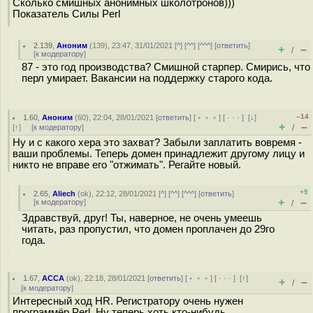
Сколько смишных анонимных школотронов)))
Показатель Силы Perl
2.139
,
Аноним
(
139
), 23:47, 31/01/2021 [
^
] [
^^
] [
^^^
] [
ответить
]
+
–
/
[
к модератору
]
87 - это год производства? Смишной старпер. Смирись, что
перл умирает. Вакансии на поддержку старого кода.
–14
1.60
,
Аноним
(
60
), 22:04, 28/01/2021 [
ответить
] [
﹢﹢﹢
] [
· · ·
]
[
↓
]
+
–
[
↑
] [
к модератору
]
/
Ну и с какого хера это захват? Забыли заплатить вовремя -
ваши проблемы. Теперь домен принадлежит другому лицу и
никто не вправе его "отжимать". Регайте новый.
+9
2.65
,
Aliech
(
ok
), 22:12, 28/01/2021 [
^
] [
^^
] [
^^^
] [
ответить
]
+
–
[
к модератору
]
/
Здравствуй, друг! Ты, наверное, не очень умеешь
читать, раз пропустил, что домен проплачен до 29го
года.
1.67
,
ACCA
(
ok
), 22:18, 28/01/2021 [
ответить
] [
﹢﹢﹢
] [
· · ·
]
[
↑
]
+
–
/
[
к модератору
]
Интересный ход HR. Регистратору очень нужен
программёр Perl. Ну теперь хоть кто-нибудь