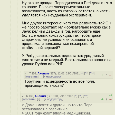
Ну это не правда. Периодически в Perl делают что-
то новое. Бывают экспериментальные
возможности, часть из которых остаётся, а часть
удаляется как неудачный эксперимент.
Мне другое интересно: чего там развивать-то? Он
же просто работает. Или обязательно нужно как в
Java: релизы дважды в год, нагородить ещё
больше новых конструкций, так чтобы даже
старожилы не успевали их осваивать и
продолжали пользоваться позапрошлой
стабильной версией?
У Perl два фатальных недостатка: уродливый
синтаксис и не модный. В остальном он вполне на
уровне Python или PHP.
7.116
,
Аноним
(
117
), 12:01, 29/01/2021 [
^
] [
^^
] [
^^^
]
+
–
/
[
ответить
]
[
к модератору
]
Горутины и асинхронность во все поля,
производительности?
+1
6.132
,
Аноним
(
-
), 19:34, 29/01/2021 [
^
] [
^^
] [
^^^
]
+
–
[
ответить
]
[
↑
] [
к модератору
]
/
> Домен может и другой, но то что Перл
остановился в развитии в
> 2001 году факт вполне медицинский.