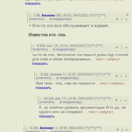
показать
–1
7.98
,
Аноним
(
98
), 09:53, 29/01/2021 [
^
] [
^^
] [
^^^
]
+
–
[
ответить
]
[
к модератору
]
/
> Кто-то это все обслуживает и кормит.
Известно кто- лох.
8.104
,
пох.
(
?
), 10:14, 29/01/2021 [
^
] [
^^
] [
^^^
]
+
–
/
[
ответить
]
[
к модератору
]
ты-то не лох, бесплатно хостишься дома под столом,
для себя и обоих воображаемых...
текст свёрнут,
показать
9.112
,
Аноним
(
-
), 11:20, 29/01/2021 [
^
] [
^^
] [
^^^
]
+
–
/
[
ответить
]
[
к модератору
]
Имя твое - лох, сам же назвался...
текст свёрнут,
показать
10.118
,
пох.
(
?
), 13:46, 29/01/2021 [
^
] [
^^
] [
^^^
]
+
–
/
[
ответить
]
[
к модератору
]
А, ну понятен уровень аргументации Я-то да, ни
одного sms не отправил ...
текст свёрнут,
показать
6.134
,
Аноним
(
-
), 19:39, 29/01/2021 [
^
] [
^^
] [
^^^
]
+
–
/
[
ответить
]
[
↑
] [
к модератору
]