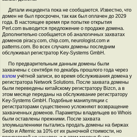
Детали инцидента пока не сообщаются. Известно, что
домен не был просрочен, так как был оплачен до 2029
года. В настоящее время при попытке открытия
Perl.com выводится предложение о продаже домена.
Дополнительно сообщается об аналогичных захватах
доменов piracy.com, chip.com, neurologist.com и
patterns.com. Во всех случаях домены последним
обслуживал регистратор Key-Systems GmbH.
По предварительным данным домены были
захвачены с сентября по декабрь прошлого года через
взлом
учётной записи, во время обслуживания домена у
регистратора Network Solutions. После захвата домены
были переведены китайскому регистратору Bizcn, а в
этом месяце переданы на обслуживание регистратору
Key-Systems GmbH. Подобные манипуляции с
регистраторами существенно усложняют возвращение
захваченных доменов. Параметры владельцев во Whois
были оставлены прежними. После захвата
злоумышленники пытались продать домены на биржах
Sedo и Afternic за 10% от их рыночной стоимости, но