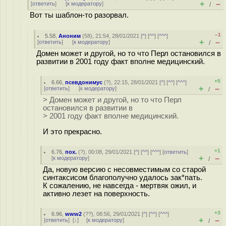
+
–
[
ответить
]
[
к модератору
]
/
Вот ты шаблон-то разорвал.
–1
5.58
,
Аноним
(
58
), 21:54, 28/01/2021 [
^
] [
^^
] [
^^^
]
+
–
[
ответить
]
[
к модератору
]
/
Домен может и другой, но то что Перл остановился в
развитии в 2001 году факт вполне медицинский.
+5
6.66
,
псевдонимус
(
?
), 22:15, 28/01/2021 [
^
] [
^^
] [
^^^
]
+
–
[
ответить
]
[
к модератору
]
/
> Домен может и другой, но то что Перл
остановился в развитии в
> 2001 году факт вполне медицинский.
И это прекрасно.
+1
6.76
,
пох.
(
?
), 00:08, 29/01/2021 [
^
] [
^^
] [
^^^
] [
ответить
]
+
–
[
к модератору
]
/
Да, новую версию с несовместимым со старой
синтаксисом благополучно удалось зак*пать.
К сожалению, не навсегда - мертвяк ожил, и
активно лезет на поверхность.
+3
6.96
,
www2
(
??
), 08:56, 29/01/2021 [
^
] [
^^
] [
^^^
]
+
–
[
ответить
]
[
↓
] [
к модератору
]
/