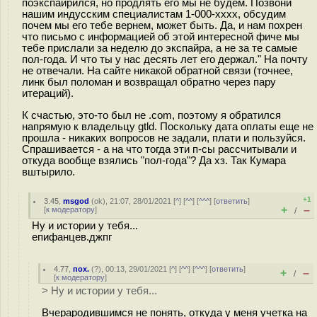
поэкспайрился, но продлять его мы не будем. Позвони
нашим индусским специалистам 1-000-xxxx, обсудим
почем мы его тебе вернем, может быть. Да, и нам похрен
что письмо с информацией об этой интересной фиче мы
тебе прислали за неделю до экспайра, а не за те самые
пол-года. И что ты у нас десять лет его держал." На почту
не отвечали. На сайте никакой обратной связи (точнее,
линк был поломан и возвращал обратно через пару
итераций).
К счастью, это-то был не .com, поэтому я обратился
напрямую к владельцу gtld. Поскольку дата оплаты еще не
прошла - никаких вопросов не задали, плати и пользуйся.
Спрашивается - а на что тогда эти п-сы рассчитывали и
откуда вообще взялись "пол-года"? Да хз. Так Кумара
вштырило.
+1
3.45
,
msgod
(
ok
), 21:07, 28/01/2021 [
^
] [
^^
] [
^^^
] [
ответить
]
+
–
[
к модератору
]
/
Ну и истории у тебя...
епифанцев.джпг
4.77
,
пох.
(
?
), 00:13, 29/01/2021 [
^
] [
^^
] [
^^^
] [
ответить
]
+
–
/
[
к модератору
]
> Ну и истории у тебя...
Вчерародившимся не понять, откуда у меня учетка на