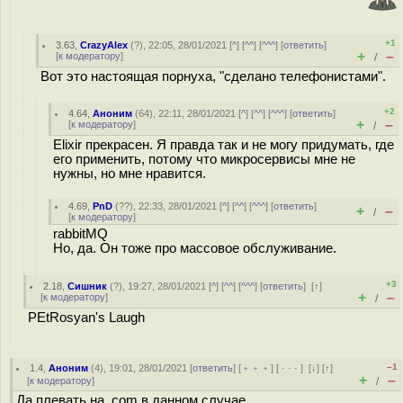
+1
3.63
,
CrazyAlex
(
?
), 22:05, 28/01/2021 [
^
] [
^^
] [
^^^
] [
ответить
]
+
–
[
к модератору
]
/
Вот это настоящая порнуха, "сделано телефонистами".
+2
4.64
,
Аноним
(
64
), 22:11, 28/01/2021 [
^
] [
^^
] [
^^^
] [
ответить
]
+
–
[
к модератору
]
/
Elixir прекрасен. Я правда так и не могу придумать, где
его применить, потому что микросервисы мне не
нужны, но мне нравится.
4.69
,
PnD
(
??
), 22:33, 28/01/2021 [
^
] [
^^
] [
^^^
] [
ответить
]
+
–
/
[
к модератору
]
rabbitMQ
Но, да. Он тоже про массовое обслуживание.
+3
2.18
,
Сишник
(
?
), 19:27, 28/01/2021 [
^
] [
^^
] [
^^^
] [
ответить
]
[
↑
]
+
–
[
к модератору
]
/
PEtRosyan's Laugh
–1
1.4
,
Аноним
(
4
), 19:01, 28/01/2021 [
ответить
] [
﹢﹢﹢
] [
· · ·
]
[
↓
] [
↑
]
+
–
[
к модератору
]
/
Да плевать на .com в данном случае.