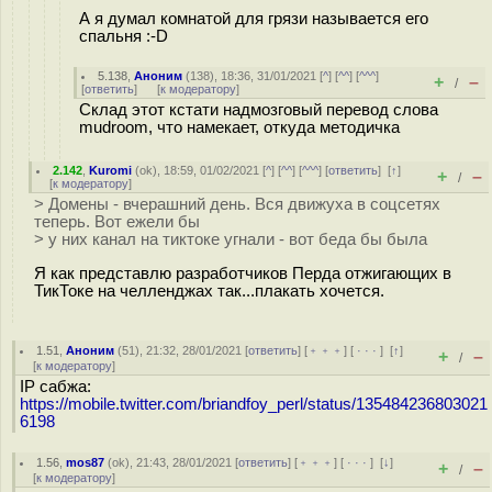
А я думал комнатой для грязи называется его
спальня :-D
5.138
,
Аноним
(
138
), 18:36, 31/01/2021 [
^
] [
^^
] [
^^^
]
+
–
/
[
ответить
]
[
к модератору
]
Склад этот кстати надмозговый перевод слова
mudroom, что намекает, откуда методичка
2.142
,
Kuromi
(
ok
), 18:59, 01/02/2021 [
^
] [
^^
] [
^^^
] [
ответить
]
[
↑
]
+
–
/
[
к модератору
]
> Домены - вчерашний день. Вся движуха в соцсетях
теперь. Вот ежели бы
> у них канал на тиктоке угнали - вот беда бы была
Я как представлю разработчиков Перда отжигающих в
ТикТоке на челленджах так...плакать хочется.
1.51
,
Аноним
(
51
), 21:32, 28/01/2021 [
ответить
] [
﹢﹢﹢
] [
· · ·
]
[
↑
]
+
–
/
[
к модератору
]
IP сабжа:
https://mobile.twitter.com/briandfoy_perl/status/135484236803021
6198
1.56
,
mos87
(
ok
), 21:43, 28/01/2021 [
ответить
] [
﹢﹢﹢
] [
· · ·
]
[
↓
]
+
–
/
[
к модератору
]