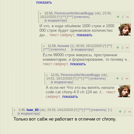
показать
10.55
,
PereresusNeVlezaetBuggy
(
ok
), 23:30,
+
–
15/12/2020 [
^
] [
^^
] [
^^^
] [
ответить
]
/
[
к модератору
]
И что, в коде объёмом 1000 строк и 1000
000 строк будет одинаковое количество
ды...
текст свёрнут,
показать
11.59
,
Аноним
(
1
), 05:00, 16/12/2020 [
^
] [
^^
]
+
–
/
[
^^^
] [
ответить
]
[
к модератору
]
Если 99000 строк макросы, пространные
комментарии, и форматирование, то почему н...
текст свёрнут,
показать
12.61
,
PereresusNeVlezaetBuggy
(
ok
),
+
–
14:01, 16/12/2020 [
^
] [
^^
] [
^^^
] [
ответить
]
/
[
к модератору
]
А если нет Что это вы вилять начали
code cat chony-4 0 ch 124 wc -l...
текст
свёрнут,
показать
3.45
,
Ivan_83
(
ok
), 23:33, 14/12/2020 [
^
] [
^^
] [
^^^
] [
ответить
]
[
↑
]
+
–
/
[
к модератору
]
Только вот сабж не работает в отличии от chrony.