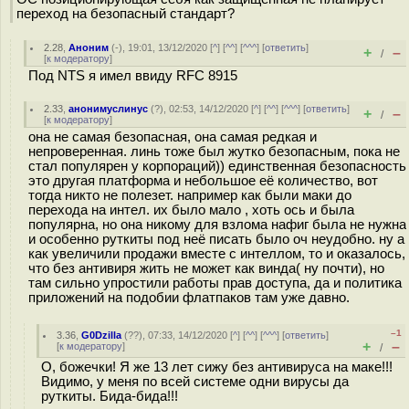
переход на безопасный стандарт?
2.28
,
Аноним
(
-
), 19:01, 13/12/2020 [
^
] [
^^
] [
^^^
] [
ответить
]
+
–
/
[
к модератору
]
Под NTS я имел ввиду RFC 8915
2.33
,
анонимуслинус
(
?
), 02:53, 14/12/2020 [
^
] [
^^
] [
^^^
] [
ответить
]
+
–
/
[
к модератору
]
она не самая безопасная, она самая редкая и
непроверенная. линь тоже был жутко безопасным, пока не
стал популярен у корпораций)) единственная безопасность
это другая платформа и небольшое её количество, вот
тогда никто не полезет. например как были маки до
перехода на интел. их было мало , хоть ось и была
популярна, но она никому для взлома нафиг была не нужна
и особенно руткиты под неё писать было оч неудобно. ну а
как увеличили продажи вместе с интеллом, то и оказалось,
что без антивиря жить не может как винда( ну почти), но
там сильно упростили работы прав доступа, да и политика
приложений на подобии флатпаков там уже давно.
–1
3.36
,
G0Dzilla
(
??
), 07:33, 14/12/2020 [
^
] [
^^
] [
^^^
] [
ответить
]
+
–
[
к модератору
]
/
О, божечки! Я же 13 лет сижу без антивируса на маке!!!
Видимо, у меня по всей системе одни вирусы да
руткиты. Бида-бида!!!