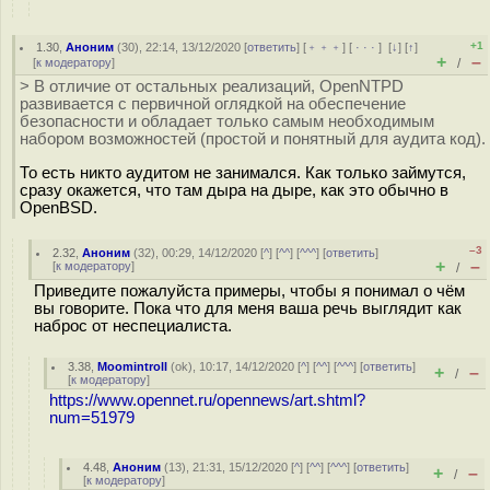
+1
1.30
,
Аноним
(
30
), 22:14, 13/12/2020 [
ответить
] [
﹢﹢﹢
] [
· · ·
]
[
↓
] [
↑
]
+
–
[
к модератору
]
/
> В отличие от остальных реализаций, OpenNTPD
развивается с первичной оглядкой на обеспечение
безопасности и обладает только самым необходимым
набором возможностей (простой и понятный для аудита код).
То есть никто аудитом не занимался. Как только займутся,
сразу окажется, что там дыра на дыре, как это обычно в
OpenBSD.
–3
2.32
,
Аноним
(
32
), 00:29, 14/12/2020 [
^
] [
^^
] [
^^^
] [
ответить
]
+
–
[
к модератору
]
/
Приведите пожалуйста примеры, чтобы я понимал о чём
вы говорите. Пока что для меня ваша речь выглядит как
наброс от неспециалиста.
3.38
,
Moomintroll
(
ok
), 10:17, 14/12/2020 [
^
] [
^^
] [
^^^
] [
ответить
]
+
–
/
[
к модератору
]
https://www.opennet.ru/opennews/art.shtml?
num=51979
4.48
,
Аноним
(
13
), 21:31, 15/12/2020 [
^
] [
^^
] [
^^^
] [
ответить
]
+
–
/
[
к модератору
]