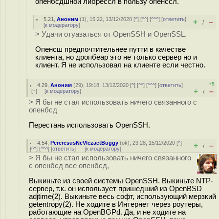
опенбсдшной либрессл в пользу опенссл.
5.21
,
Аноним
(
1
), 15:22, 13/12/2020 [
^
] [
^^
] [
^^^
] [
ответить
]
+
–
/
[
к модератору
]
> Удачи отуазаться от OpenSSH и OpenSSL.
Опенсш предпочтительнее путти в качестве
клиента, но дропбеар это не только сервер но и
клиент. Я не использовал на клиенте если честно.
+5
4.29
,
Аноним
(
29
), 19:18, 13/12/2020 [
^
] [
^^
] [
^^^
] [
ответить
]
+
–
[
↑
] [
к модератору
]
/
> Я бы не стал использовать ничего связанного с
опенбсд
Перестань использовать OpenSSH.
4.54
,
PereresusNeVlezaetBuggy
(
ok
), 23:28, 15/12/2020 [
^
]
+
–
/
[
^^
] [
^^^
] [
ответить
]
[
к модератору
]
> Я бы не стал использовать ничего связанного
с опенбсд все опенбсд,
Выкиньте из своей системы OpenSSH. Выкиньте NTP-
сервер, т.к. он использует пришедший из OpenBSD
adjtime(2). Выкиньте весь софт, использующий мерзкий
getentropy(2). Не ходите в Интернет через роутеры,
работающие на OpenBGPd. Да, и не ходите на