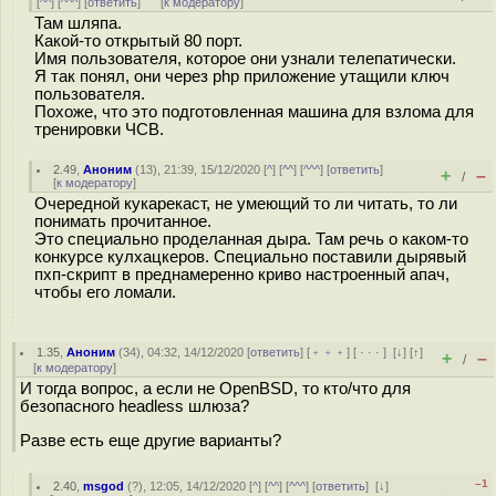
[
^^
] [
^^^
] [
ответить
]
[
к модератору
]
Там шляпа.
Какой-то открытый 80 порт.
Имя пользователя, которое они узнали телепатически.
Я так понял, они через php приложение утащили ключ
пользователя.
Похоже, что это подготовленная машина для взлома для
тренировки ЧСВ.
2.49
,
Аноним
(
13
), 21:39, 15/12/2020 [
^
] [
^^
] [
^^^
] [
ответить
]
+
–
/
[
к модератору
]
Очередной кукарекаст, не умеющий то ли читать, то ли
понимать прочитанное.
Это специально проделанная дыра. Там речь о каком-то
конкурсе кулхацкеров. Специально поставили дырявый
пхп-скрипт в преднамеренно криво настроенный апач,
чтобы его ломали.
1.35
,
Аноним
(
34
), 04:32, 14/12/2020 [
ответить
] [
﹢﹢﹢
] [
· · ·
]
[
↓
] [
↑
]
+
–
/
[
к модератору
]
И тогда вопрос, а если не OpenBSD, то кто/что для
безопасного headless шлюза?
Разве есть еще другие варианты?
–1
2.40
,
msgod
(
?
), 12:05, 14/12/2020 [
^
] [
^^
] [
^^^
] [
ответить
]
[
↓
]