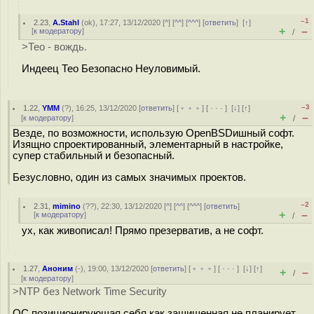
–1
2.23
,
A.Stahl
(
ok
), 17:27, 13/12/2020 [
^
] [
^^
] [
^^^
] [
ответить
]
[
↑
]
+
–
[
к модератору
]
/
>Тео - вождь.
Индеец Тео Безопасно Неуловимый.
–3
1.22
,
YMM
(
?
), 16:25, 13/12/2020 [
ответить
] [
﹢﹢﹢
] [
· · ·
]
[
↓
] [
↑
]
+
–
[
к модератору
]
/
Везде, по возможности, использую OpenBSDишный софт.
Изящно спроектированный, элементарный в настройке,
супер стабильный и безопасный.
Безусловно, один из самых значимых проектов.
–2
2.31
,
mimino
(
??
), 22:30, 13/12/2020 [
^
] [
^^
] [
^^^
] [
ответить
]
+
–
[
к модератору
]
/
ух, как живописал! Прямо презерватив, а не софт.
1.27
,
Аноним
(
-
), 19:00, 13/12/2020 [
ответить
] [
﹢﹢﹢
] [
· · ·
]
[
↓
] [
↑
]
+
–
/
[
к модератору
]
>NTP без Network Time Security
ОС позиционирующая себя как защищенная не планирует