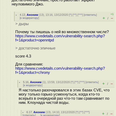
неуловимого Джо.
+1
4.13
,
Аноним
(
13
), 13:16, 13/12/2020 [
^
] [
^^
] [
^^^
] [
ответить
]
+
–
[
к модератору
]
/
> дыры
Почему ты пишешь о ней во множественном числе?
https://www.cvedetails.com/vulnerability-search.php?
f=1&product=openntpd
> достаточно эпичные
score 4.3
Для сравнения:
https://www.cvedetails.com/vulnerability-search.php?
f=1&product=chrony
5.16
,
Аноним
(
1
), 13:59, 13/12/2020 [
^
] [
^^
] [
^^^
] [
ответить
]
+
–
/
[
к модератору
]
Я настолько разочаровался в этих базах CVE, что
могу только горько усмехнуться, когда кто-то
всерьёз в очередной раз что-то там сравнивает по
ним. Клоунада чистой воды.
6.17
,
Аноним
(
13
), 14:10, 13/12/2020 [
^
] [
^^
] [
^^^
]
+
–
/
[
ответить
]
[
к модератору
]