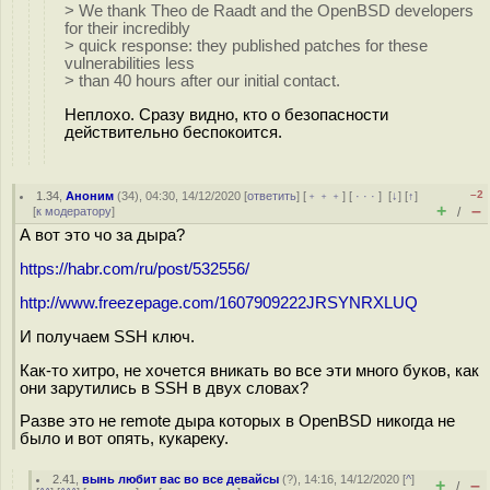
> We thank Theo de Raadt and the OpenBSD developers
for their incredibly
> quick response: they published patches for these
vulnerabilities less
> than 40 hours after our initial contact.
Неплохо. Сразу видно, кто о безопасности
действительно беспокоится.
–2
1.34
,
Аноним
(
34
), 04:30, 14/12/2020 [
ответить
] [
﹢﹢﹢
] [
· · ·
]
[
↓
] [
↑
]
+
–
[
к модератору
]
/
А вот это чо за дыра?
https://habr.com/ru/post/532556/
http://www.freezepage.com/1607909222JRSYNRXLUQ
И получаем SSH ключ.
Как-то хитро, не хочется вникать во все эти много буков, как
они зарутились в SSH в двух словах?
Разве это не remote дыра которых в OpenBSD никогда не
было и вот опять, кукареку.
2.41
,
вынь любит вас во все девайсы
(
?
), 14:16, 14/12/2020 [
^
]
+
–
/