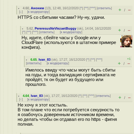
4.60
,
Аноним
(
13
), 12:48, 16/12/2020 [
^
] [
^^
] [
^^^
] [
ответить
]
+
–
/
[
↓
] [
к модератору
]
HTTPS со сбитыми часами? Ну-ну, удачи.
5.62
,
PereresusNeVlezaetBuggy
(
ok
), 14:04, 16/12/2020
+
–
/
[
^
] [
^^
] [
^^^
] [
ответить
]
[
к модератору
]
Ну, идите, сбейте часы у Google или у
CloudFlare (используются в штатном примере
конфига).
+1
6.65
,
Ivan_83
(
ok
), 17:27, 16/12/2020 [
^
] [
^^
] [
^^^
]
+
–
[
ответить
]
[
к модератору
]
/
Имелось ввиду что часы могут быть сбиты
на годы, и тогда валидация сертификата не
пройдёт, тк он будет из будущего или
прошлого.
4.64
,
Ivan_83
(
ok
), 17:27, 16/12/2020 [
^
] [
^^
] [
^^^
] [
ответить
]
+
–
/
[
↑
] [
к модератору
]
Не хочу я этот костыль.
В том плане что если потребуется секурность то
я озабочусь доверенным источником времени,
но делать чтобы он отдавал его по https - фигня
полная.