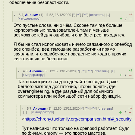
обеспечение безопастности.
–2
3.4
,
Аноним
(
1
), 11:52, 13/12/2020 [
^
] [
^^
] [
^^^
] [
ответить
]
[
↓
]
+
–
[
к модератору
]
/
Это пустые слова, ни о чём. Скорее там где больше
корпоративных пользователей, там и меньше
возможностей для ошибок, и они быстрее находятся.
Я бы не стал использовать ничего связанного с опенбсд
все опенбсд, вед тамошние разработчики прямо
заявляли, что ошибочное поведение их кода в прочих
системах их не беспокоит.
+2
4.5
,
Аноним
(
5
), 12:15, 13/12/2020 [
^
] [
^^
] [
^^^
] [
ответить
]
[
↓
]
+
–
[
к модератору
]
/
Так посмотрите в код и сделайте выводы. Даже
беглого взгляда достаточно, чтобы понять, где
overengineering, а где разумный для обычного
компьютера или небольшой сети набор функций.
–1
5.7
,
Аноним
(
1
), 12:50, 13/12/2020 [
^
] [
^^
] [
^^^
] [
ответить
]
+
–
[
↓
] [
к модератору
]
/
>
https://chrony.tuxfamily.org/comparison.html#_security
Тут написано что только на openbsd работает. Судя
по фичам, chrony — это просто мастхэв,