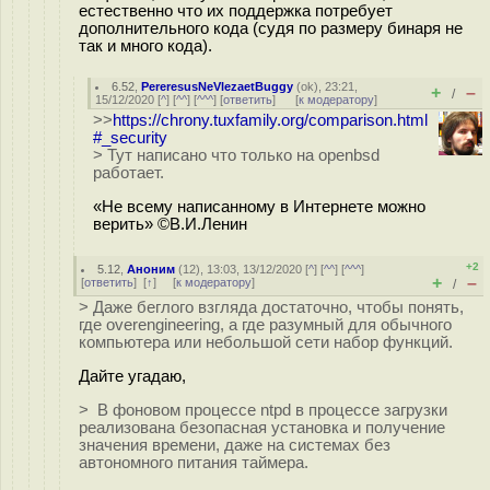
естественно что их поддержка потребует
дополнительного кода (судя по размеру бинаря не
так и много кода).
6.52
,
PereresusNeVlezaetBuggy
(
ok
), 23:21,
+
–
/
15/12/2020 [
^
] [
^^
] [
^^^
] [
ответить
]
[
к модератору
]
>>
https://chrony.tuxfamily.org/comparison.html
#_security
> Тут написано что только на openbsd
работает.
«Не всему написанному в Интернете можно
верить» ©В.И.Ленин
+2
5.12
,
Аноним
(
12
), 13:03, 13/12/2020 [
^
] [
^^
] [
^^^
]
+
–
[
ответить
]
[
↑
] [
к модератору
]
/
> Даже беглого взгляда достаточно, чтобы понять,
где overengineering, а где разумный для обычного
компьютера или небольшой сети набор функций.
Дайте угадаю,
> В фоновом процессе ntpd в процессе загрузки
реализована безопасная установка и получение
значения времени, даже на системах без
автономного питания таймера.