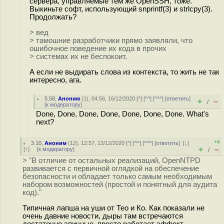
сервера, управляемые тем же OpenSSH, тоже.
Выкиньте софт, использующий snprintf(3) и strlcpy(3).
Продолжать?
> вед
> тамошние разработчики прямо заявляли, что
ошибочное поведение их кода в прочих
> системах их не беспокоит.
А если не выдирать слова из контекста, то жить не так
интересно, ага.
5.58
,
Аноним
(
1
), 04:56, 16/12/2020 [
^
] [
^^
] [
^^^
] [
ответить
]
+
–
/
[
к модератору
]
Done, Done, Done, Done, Done, Done, Done. What's
next?
+4
3.10
,
Аноним
(
12
), 12:57, 13/12/2020 [
^
] [
^^
] [
^^^
] [
ответить
]
[
↓
]
+
–
[
↑
] [
к модератору
]
/
> "В отличие от остальных реализаций, OpenNTPD
развивается с первичной оглядкой на обеспечение
безопасности и обладает только самым необходимым
набором возможностей (простой и понятный для аудита
код)."
Типичная лапша на уши от Тео и Ко. Как показали не
очень давние новости, дыры там встречаются
достаточно эпичные, просто работает эффект