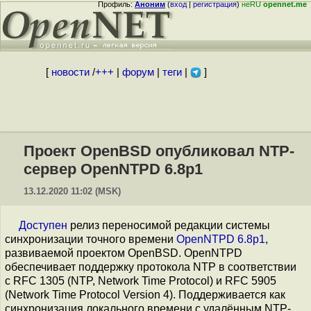
Профиль:
Аноним
(
вход
|
регистрация
)
неRU
opennet.me
[
новости
/
+++
|
форум
|
теги
|
]
Проект OpenBSD опубликовал NTP-
сервер OpenNTPD 6.8p1
13.12.2020 11:02 (MSK)
Доступен
релиз переносимой редакции системы
синхронизации точного времени
OpenNTPD 6.8p1
,
развиваемой проектом OpenBSD. OpenNTPD
обеспечивает поддержку протокола NTP в соответствии
с RFC 1305 (NTP, Network Time Protocol) и RFC 5905
(Network Time Protocol Version 4). Поддерживается как
синхронизация локального времени с удалённым NTP-