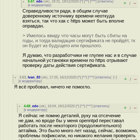
5.67
,
edo
(
ok
), 18:31, 19/12/2020 [
^
] [
^^
] [
^^^
] [
ответить
]
+
–
/
[
к модератору
]
Справедливости ради, в общем случае
доверенному источнику времени неоткуда
взяться, так что хак с https может быть вполне
оправдан.
> Имелось ввиду что часы могут быть сбиты на
годы, и тогда валидация сертификата не пройдёт, тк
он будет из будущего или прошлого.
Я думаю, что разработчики не глупее нас и в случае
начальной установки времени по https отрывают
проверку даты действия сертификата.
3.63
,
Ivan_83
(
ok
), 17:25, 16/12/2020 [
^
] [
^^
] [
^^^
] [
ответить
]
[
↑
]
+
–
/
[
к модератору
]
Я всё пробовал, ничего не помогло.
4.68
,
edo
(
ok
), 19:04, 19/12/2020 [
^
] [
^^
] [
^^^
] [
ответить
]
+
–
/
[
к модератору
]
Я сейчас не помню деталей, руку на отсечение
не дам, но вроде бы у меня openntpd переставал
работать после некоторого (продолжительного)
аптайма. Это было много лет назад, сейчас, возможно,
проблемы пофиксили, но никакого желания проверять