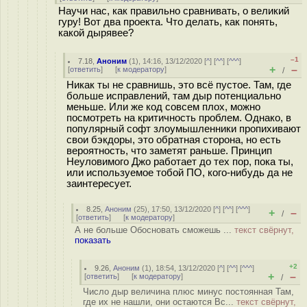
Научи нас, как правильно сравнивать, о великий
гуру! Вот два проекта. Что делать, как понять,
какой дырявее?
–1
7.18
,
Аноним
(
1
), 14:16, 13/12/2020 [
^
] [
^^
] [
^^^
]
+
–
[
ответить
]
[
к модератору
]
/
Никак ты не сравнишь, это всё пустое. Там, где
больше исправлений, там дыр потенциально
меньше. Или же код совсем плох, можно
посмотреть на критичность проблем. Однако, в
популярный софт злоумышленники пропихивают
свои бэкдоры, это обратная сторона, но есть
вероятность, что заметят раньше. Принцип
Неуловимого Джо работает до тех пор, пока ты,
или используемое тобой ПО, кого-нибудь да не
заинтересует.
8.25
,
Аноним
(
25
), 17:50, 13/12/2020 [
^
] [
^^
] [
^^^
]
+
–
/
[
ответить
]
[
к модератору
]
А не больше Обосновать сможешь ...
текст свёрнут,
показать
+2
9.26
,
Аноним
(
1
), 18:54, 13/12/2020 [
^
] [
^^
] [
^^^
]
+
–
[
ответить
]
[
к модератору
]
/
Число дыр величина плюс минус постоянная Там,
где их не нашли, они остаются Вс...
текст свёрнут,