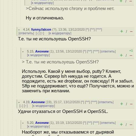
+
–
/
[
к модератору
]
>Сейчас использую chrony и проблем нет.
Ну и отличненько.
4.14
,
funny.falcon
(
?
), 13:36, 13/12/2020 [
^
] [
^^
] [
^^^
]
+
–
/
[
ответить
]
[
↓
] [
↑
] [
к модератору
]
Т.е. ты не используешь OpenSSH?
+1
5.15
,
Аноним
(
1
), 13:56, 13/12/2020 [
^
] [
^^
] [
^^^
] [
ответить
]
+
–
[
к модератору
]
/
> Т.е. ты не используешь OpenSSH?
Использую. Какой у меня выбор, putty? Клиент,
допустим. Сервер lsh никуда не годится. А
подождите, есть же dropbear, он повсюду! Я и забыл.
Sftp не поддерживает, что ещё? Получается, можно и
заменить при желании.
4.19
,
Аноним
(
19
), 15:17, 13/12/2020 [
^
] [
^^
] [
^^^
] [
ответить
]
+
–
/
[
↓
] [
↑
] [
к модератору
]
Удачи отуазаться от OpenSSH и OpenSSL.
5.20
,
Аноним
(
1
), 15:19, 13/12/2020 [
^
] [
^^
] [
^^^
] [
ответить
]
+
–
/
[
к модератору
]
Наоборот же, мы отказываемся от дырявой