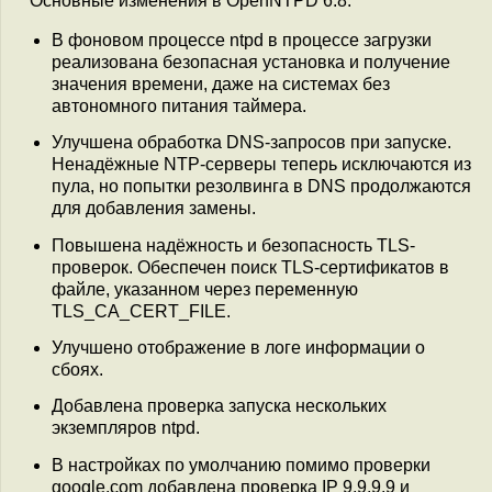
Основные изменения в OpenNTPD 6.8:
В фоновом процессе ntpd в процессе загрузки
реализована безопасная установка и получение
значения времени, даже на системах без
автономного питания таймера.
Улучшена обработка DNS-запросов при запуске.
Ненадёжные NTP-серверы теперь исключаются из
пула, но попытки резолвинга в DNS продолжаются
для добавления замены.
Повышена надёжность и безопасность TLS-
проверок. Обеспечен поиск TLS-сертификатов в
файле, указанном через переменную
TLS_CA_CERT_FILE.
Улучшено отображение в логе информации о
сбоях.
Добавлена проверка запуска нескольких
экземпляров ntpd.
В настройках по умолчанию помимо проверки
google.com добавлена проверка IP 9.9.9.9 и