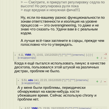
> — Смотрите, я прикрутил регулировку седла по
высоте! Но регулировка руля пока
> еще вредная и ненужная фича!!!1
Ну, если по-вашему разнос функциональности по
зонам ответственности и изоляция на уровне
процессов — это overengineering, то даже и не
знаю что сказать-то. Удачи вам в с реальным
кодом.
А лучше всё-таки загляните в сорцы, прежде чем
голословно что-то утверждать.
–3
4.11
,
YMM
(
?
), 13:01, 13/12/2020 [
^
] [
^^
] [
^^^
] [
ответить
]
[
↓
] [
↑
]
+
–
[
к модератору
]
/
Когда я ещё пытался использовать линукс в качестве
десктопа, пользовался этой штукой на различных
дистрах, проблем не было.
5.51
,
edo
(
ok
), 22:23, 15/12/2020 [
^
] [
^^
] [
^^^
] [
ответить
]
+
–
/
[
к модератору
]
А у меня были проблемы, периодически
обнаруживал на каком-нибудь хосте
убежавшее время. Сейчас использую chrony и
проблем нет.
6.57
,
YMM
(
?
), 23:55, 15/12/2020 [
^
] [
^^
] [
^^^
] [
ответить
]