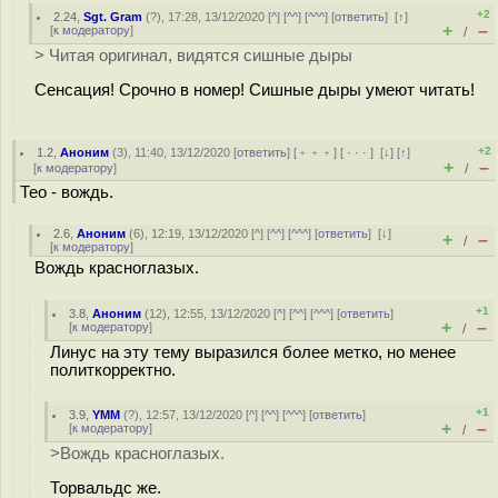
+2
2.24
,
Sgt. Gram
(
?
), 17:28, 13/12/2020 [
^
] [
^^
] [
^^^
] [
ответить
]
[
↑
]
+
–
[
к модератору
]
/
> Читая оригинал, видятся сишные дыры
Сенсация! Срочно в номер! Сишные дыры умеют читать!
+2
1.2
,
Аноним
(
3
), 11:40, 13/12/2020 [
ответить
] [
﹢﹢﹢
] [
· · ·
]
[
↓
] [
↑
]
+
–
[
к модератору
]
/
Тео - вождь.
2.6
,
Аноним
(
6
), 12:19, 13/12/2020 [
^
] [
^^
] [
^^^
] [
ответить
]
[
↓
]
+
–
/
[
к модератору
]
Вождь крacноглазых.
+1
3.8
,
Аноним
(
12
), 12:55, 13/12/2020 [
^
] [
^^
] [
^^^
] [
ответить
]
+
–
[
к модератору
]
/
Линус на эту тему выразился более метко, но менее
политкорректно.
+1
3.9
,
YMM
(
?
), 12:57, 13/12/2020 [
^
] [
^^
] [
^^^
] [
ответить
]
+
–
[
к модератору
]
/
>Вождь крacноглазых.
Торвальдс же.