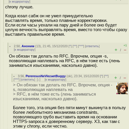
[
к модератору
]
chrony лучше.
Когда юзал сабж он не умел принудительно
выставлять время, только плавные корректировки.
Если если часы уехали на пару дней и более оно будет
целую вечность выправлять время, вместо того чтобы сразу
выставить правильное время.
+1
2.50
,
Аноним
(
13
), 21:45, 15/12/2020 [
^
] [
^^
] [
^^^
] [
ответить
]
+
–
[
к модератору
]
/
Он обязан так делать по RFC. Впрочем, опция -s,
позволяющая наплевать на RFC, в нём тоже есть (лень
заниматься изысканиями, насколько давно).
3.56
,
PereresusNeVlezaetBuggy
(
ok
), 23:34, 15/12/2020 [
^
] [
^^
]
+
–
/
[
^^^
] [
ответить
]
[
↓
] [
к модератору
]
> Он обязан так делать по RFC. Впрочем, опция -
s, позволяющая наплевать на
> RFC, в нём тоже есть (лень заниматься
изысканиями, насколько давно).
Более того, эта опция без пяти минут выкинута в пользу
более любопытного механизма constraints,
позволяющего грубо выставить время на основании
HTTPS-запроса к доверенному серверу. ХЗ, как там с
этим у chrony, если честно.