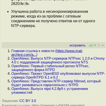
2620:fe::fe.
Улучшена работа в несинхронизированном
режиме, когда из-за проблем с сетевым
соединением не получено ответов ни от одного
NTP-сервера.
+
–
исправить
/
+21
Главная ссылка к новости (
https://www.mail-
archive.com/a...
)
OpenNews: Выпуск NTP-серверов NTPsec 1.2.0 и Сhrony
4.0 с поддержкой защищённого протокола NTS
OpenNews: Первый стабильный релиз NTPsec,
защищённого форка NTPD
OpenNews: Проект OpenBSD опубликовал выпуски NTP-
сервера OpenNTPD 6.1 и 6.2
OpenNews: Представлен NTP-сервер Ntimed, который
будет развиваться параллельно с NTPD
OpenNews: Выпуск ntpd 4.2.8p9 с устранением
уязвимостей
Лицензия:
CC BY 3.0
Короткая ссылка: https://opennet.ru/54249-openntpd