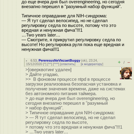
до еще вчера дня был overengineering, но сегодня
внезапно перешел в "разумный набор функций".
Типичное оправдание для NIH-синдрома:
— Я тут сделал велосипед, но не сделал
регулировку седла по высоте, потому что это
вредная и ненужная фича"!!!1
…Two years later…
— Смотрите, я прикрутил регулировку седла по
высоте! Но регулировка руля пока еще вредная и
ненужная фича!!!1
6.53
,
PereresusNeVlezaetBuggy
(
ok
), 23:24,
+
–
/
15/12/2020 [
^
] [
^^
] [
^^^
] [
ответить
]
[
к модератору
]
>[оверквотинг удален]
> Дайте угадаю,
>> В фоновом процессе ntpd в процессе
загрузки реализована безопасная установка и
получение значения времени, даже на системах
без автономного питания таймера.
> до еще вчера дня был overengineering, но
сегодня внезапно перешел в "разумный
> набор функций".
> Типичное оправдание для NIH-синдрома:
> — Я тут сделал велосипед, но не сделал
регулировку седла по высоте,
> потому что это вредная и ненужная фича"!!!1
> …Two years later…