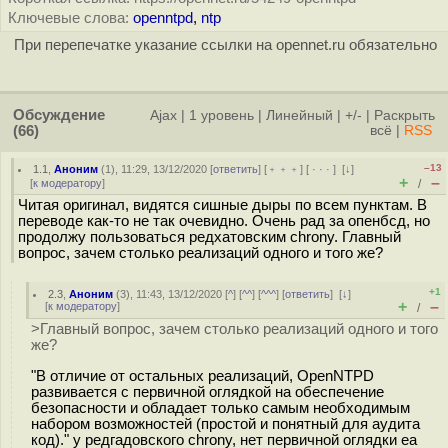
Ключевые слова:
openntpd
,
ntp
При перепечатке указание ссылки на opennet.ru обязательно
Обсуждение
Ajax
|
1 уровень
|
Линейный
|
+/-
|
Раскрыть
(66)
всё
|
RSS
–13
1.1
,
Аноним
(
1
), 11:29, 13/12/2020 [
ответить
] [
﹢﹢﹢
] [
· · ·
]
[
↓
]
+
–
[
к модератору
]
/
Читая оригинал, видятся сишные дыры по всем пунктам. В
переводе как-то не так очевидно. Очень рад за опенбсд, но
продолжу пользоваться редхатовским chrony. Главный
вопрос, зачем столько реализаций одного и того же?
+1
2.3
,
Аноним
(
3
), 11:43, 13/12/2020 [
^
] [
^^
] [
^^^
] [
ответить
]
[
↓
]
+
–
[
к модератору
]
/
>Главный вопрос, зачем столько реализаций одного и того
же?
"В отличие от остальных реализаций, OpenNTPD
развивается с первичной оглядкой на обеспечение
безопасности и обладает только самым необходимым
набором возможностей (простой и понятный для аудита
код)." у редгадовского chrony, нет первичной оглядки еа