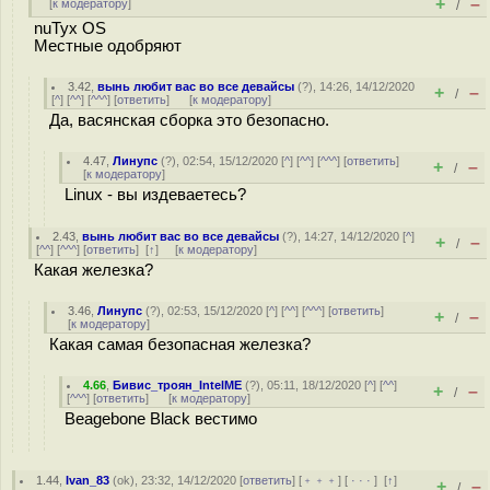
+
–
[
к модератору
]
/
nuTyx OS
Местные одобряют
3.42
,
вынь любит вас во все девайсы
(
?
), 14:26, 14/12/2020
+
–
/
[
^
] [
^^
] [
^^^
] [
ответить
]
[
к модератору
]
Да, васянская сборка это безопасно.
4.47
,
Линупс
(
?
), 02:54, 15/12/2020 [
^
] [
^^
] [
^^^
] [
ответить
]
+
–
/
[
к модератору
]
Linux - вы издеваетесь?
2.43
,
вынь любит вас во все девайсы
(
?
), 14:27, 14/12/2020 [
^
]
+
–
/
[
^^
] [
^^^
] [
ответить
]
[
↑
] [
к модератору
]
Какая железка?
3.46
,
Линупс
(
?
), 02:53, 15/12/2020 [
^
] [
^^
] [
^^^
] [
ответить
]
+
–
/
[
к модератору
]
Какая самая безопасная железка?
4.66
,
Бивис_троян_IntelME
(
?
), 05:11, 18/12/2020 [
^
] [
^^
]
+
–
/
[
^^^
] [
ответить
]
[
к модератору
]
Beagebone Black вестимо
1.44
,
Ivan_83
(
ok
), 23:32, 14/12/2020 [
ответить
] [
﹢﹢﹢
] [
· · ·
]
[
↑
]
+
–
/