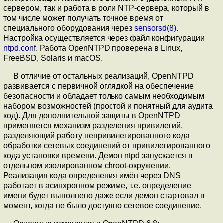
сервером, так и работа в роли NTP-сервера, который в
том числе может получать точное время от
специального оборудования через
sensorsd(8)
.
Настройка осуществляется через файл конфигурации
ntpd.conf
. Работа OpenNTPD проверена в Linux,
FreeBSD, Solaris и macOS.
В отличие от остальных реализаций, OpenNTPD
развивается с первичной оглядкой на обеспечение
безопасности и обладает только самым необходимым
набором возможностей (простой и понятный для аудита
код). Для дополнительной защиты в OpenNTPD
применяется механизм разделения привилегий,
разделяющий работу непривилегированного кода
обработки сетевых соединений от привилегированного
кода установки времени. Демон ntpd запускается в
отдельном изолированном chroot-окружении.
Реализация кода определения имён через DNS
работает в асинхронном режиме, т.е. определение
имени будет выполнено даже если демон стартовал в
момент, когда не было доступно сетевое соединение.