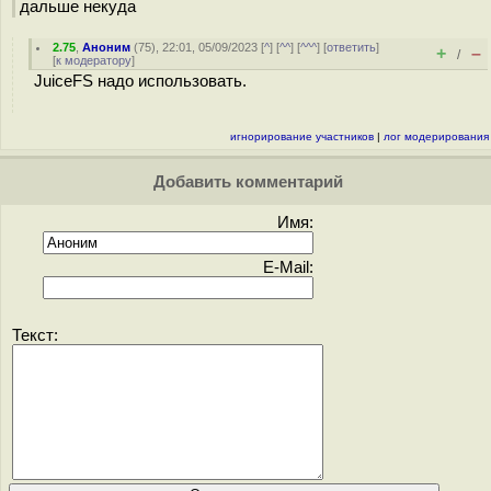
дальше некуда
2.75
,
Аноним
(
75
), 22:01, 05/09/2023 [
^
] [
^^
] [
^^^
] [
ответить
]
+
–
/
[
к модератору
]
JuiceFS надо использовать.
игнорирование участников
|
лог модерирования
Добавить комментарий
Имя:
E-Mail:
Текст: