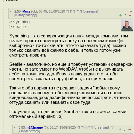
–1
2.50
,
Murz
(
ok
), 05:45, 18/09/2020 [
^
] [
^^
] [
^^^
] [
ответить
]
+
–
[
к модератору
]
/
> synthing
> seafile
Syncthing - это синхронизация папок между компами, там
нельзя просто посмотреть папку на соседнем компе (и
выборочно что-то скачать, что-то закачать туда), можно
только скачать всё файло к себе, и только потом уже
смотреть-править.
Seafile - аналогично, но ещё и требует установки серверной
части, но зато умеет по WebDAV, чтобы не выкачивать
себе на комп всю удалённую папку ради того, чтобы
посмотреть-закачать пару файлов, это прям плюс.
Так что оба варианта не решают задачи "побыстрому
расшарить папочку чтобы люди рядом могли на своих
виндовсах/андроидах/ойфончиках её посмотреть, чтонить
оттуда скачать или закачать своё туда.
Получается, что дырявая Samba - так и остаётся самый
оптимальный вариант... :(
3.53
,
n242name
(
?
), 06:17, 18/09/2020 [
^
] [
^^
] [
^^^
] [
ответить
]
[
↓
]
+
–
/
[
к модератору
]