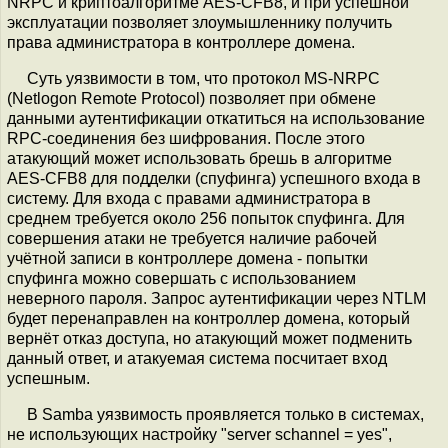
NRPC и криптоалгоритме AES-CFB8, и при успешной
эксплуатации позволяет злоумышленнику получить
права администратора в контроллере домена.
Суть уязвимости в том, что протокол MS-NRPC
(Netlogon Remote Protocol) позволяет при обмене
данными аутентификации откатиться на использование
RPC-соединения без шифрования. После этого
атакующий может использовать брешь в алгоритме
AES-CFB8 для подделки (спуфинга) успешного входа в
систему. Для входа с правами администратора в
среднем требуется около 256 попыток спуфинга. Для
совершения атаки не требуется наличие рабочей
учётной записи в контроллере домена - попытки
спуфинга можно совершать с использованием
неверного пароля. Запрос аутентификации через NTLM
будет перенаправлен на контроллер домена, который
вернёт отказ доступа, но атакующий может подменить
данный ответ, и атакуемая система посчитает вход
успешным.
В Samba уязвимость проявляется только в системах,
не использующих настройку "server schannel = yes",