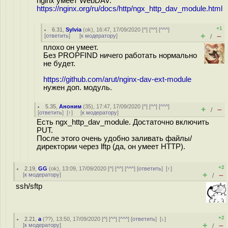
nginx умеет WebDAV:
https://nginx.org/ru/docs/http/ngx_http_dav_module.html
+1
6.31
,
Sylvia
(
ok
), 16:47, 17/09/2020 [
^
] [
^^
] [
^^^
]
+
–
[
ответить
]
[
к модератору
]
/
плохо он умеет.
Без PROPFIND ничего работать нормально
не будет.
https://github.com/arut/nginx-dav-ext-module
нужен доп. модуль.
5.35
,
Аноним
(
35
), 17:47, 17/09/2020 [
^
] [
^^
] [
^^^
]
+
–
/
[
ответить
]
[
↑
] [
к модератору
]
Есть ngx_http_dav_module. Достаточно включить
PUT.
После этого очень удобно заливать файлы/
директории через lftp (да, он умеет HTTP).
+2
2.19
,
GG
(
ok
), 13:09, 17/09/2020 [
^
] [
^^
] [
^^^
] [
ответить
]
[
↑
]
+
–
[
к модератору
]
/
ssh/sftp
+2
2.21
,
a
(
??
), 13:50, 17/09/2020 [
^
] [
^^
] [
^^^
] [
ответить
]
[
↓
]
+
–
[
к модератору
]
/