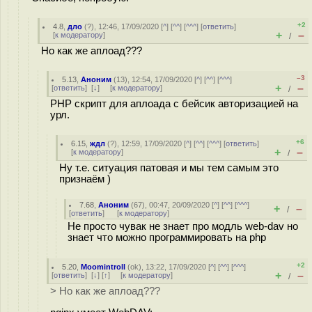
+2
4.8
,
дло
(
?
), 12:46, 17/09/2020 [
^
] [
^^
] [
^^^
] [
ответить
]
+
–
[
к модератору
]
/
Но как же аплоад???
–3
5.13
,
Аноним
(
13
), 12:54, 17/09/2020 [
^
] [
^^
] [
^^^
]
+
–
[
ответить
]
[
↓
] [
к модератору
]
/
PHP скрипт для аплоада с бейсик авторизацией на
урл.
+6
6.15
,
ждл
(
?
), 12:59, 17/09/2020 [
^
] [
^^
] [
^^^
] [
ответить
]
+
–
[
к модератору
]
/
Ну т.е. ситуация патовая и мы тем самым это
признаём )
7.68
,
Аноним
(
67
), 00:47, 20/09/2020 [
^
] [
^^
] [
^^^
]
+
–
/
[
ответить
]
[
к модератору
]
Не просто чувак не знает про модль web-dav но
знает что можно программировать на php
+2
5.20
,
Moomintroll
(
ok
), 13:22, 17/09/2020 [
^
] [
^^
] [
^^^
]
+
–
[
ответить
]
[
↓
] [
↑
] [
к модератору
]
/
> Но как же аплоад???