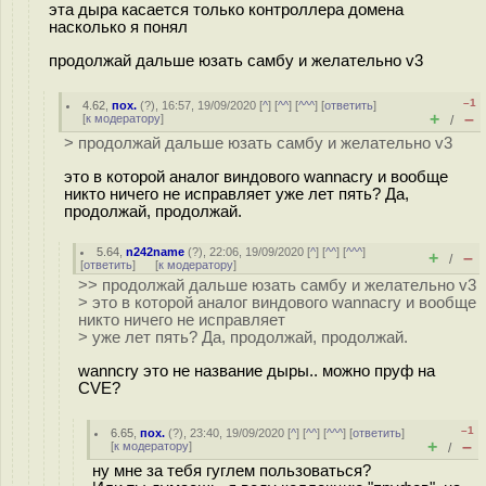
эта дыра касается только контроллера домена
насколько я понял
продолжай дальше юзать самбу и желательно v3
–1
4.62
,
пох.
(
?
), 16:57, 19/09/2020 [
^
] [
^^
] [
^^^
] [
ответить
]
+
–
[
к модератору
]
/
> продолжай дальше юзать самбу и желательно v3
это в которой аналог виндового wannacry и вообще
никто ничего не исправляет уже лет пять? Да,
продолжай, продолжай.
5.64
,
n242name
(
?
), 22:06, 19/09/2020 [
^
] [
^^
] [
^^^
]
+
–
/
[
ответить
]
[
к модератору
]
>> продолжай дальше юзать самбу и желательно v3
> это в которой аналог виндового wannacry и вообще
никто ничего не исправляет
> уже лет пять? Да, продолжай, продолжай.
wanncry это не название дыры.. можно пруф на
CVE?
–1
6.65
,
пох.
(
?
), 23:40, 19/09/2020 [
^
] [
^^
] [
^^^
] [
ответить
]
+
–
[
к модератору
]
/
ну мне за тебя гуглем пользоваться?