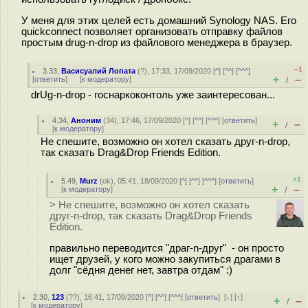
У меня для этих целей есть домашний Synology NAS. Его
quickconnect позволяет организовать отправку файлов
простым drug-n-drop из файлового менеджера в браузер.
–1
3.33
,
Васисуалий Лопата
(
?
), 17:33, 17/09/2020 [
^
] [
^^
] [
^^^
]
+
–
[
ответить
]
[
к модератору
]
/
drUg-n-drop - госнаркоконтоль уже заинтересован...
4.34
,
Аноним
(
34
), 17:46, 17/09/2020 [
^
] [
^^
] [
^^^
] [
ответить
]
+
–
/
[
к модератору
]
Не спешите, возможно он хотел сказать друг-n-drop,
так сказать Drag&Drop Friends Edition.
+1
5.49
,
Murz
(
ok
), 05:41, 18/09/2020 [
^
] [
^^
] [
^^^
] [
ответить
]
+
–
[
к модератору
]
/
> Не спешите, возможно он хотел сказать
друг-n-drop, так сказать Drag&Drop Friends
Edition.
правильно переводится "драг-n-друг" - он просто
ищет друзей, у кого можно закупиться драгами в
долг "сёдня денег нет, завтра отдам" :)
2.30
,
123
(
??
), 16:41, 17/09/2020 [
^
] [
^^
] [
^^^
] [
ответить
]
[
↓
] [
↑
]
+
–
/
[
к модератору
]