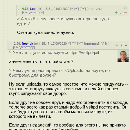
+2
4.72
,
Led
(
ok
), 15:31, 21/09/2020 [
^
] [
^^
] [
^^^
] [
ответить
]
+
–
[
к модератору
]
/
> А что б жену завести нужно интересно куда
идти ?
Смотря куда завести нужно.
2.29
,
freehck
(
ok
), 15:47, 17/09/2020 [
^
] [
^^
] [
^^^
] [
ответить
]
[
↓
] [
↑
]
+
–
/
[
к модератору
]
> Уже лет .цать используется ftps://vsftpd-jail
Зачем менять то, что работает?
> Чем лучше расшаривать ~/Uploads, на ноуте, по
быстрому, для друзей?
Ну если uploads, то самое простое, что можно придумать --
это завести другу аккаунт в системе, и нехай он через
rsync загружают своё добро.
Если друг не совсем друг, и надо его ограничить в свободе,
то легче всего как раз старый добрый vsftpd поставить. Он
там будет тусоваться в своём маленьком чруте, из
которого не вылезти.
Если друг недалёкий, то вообще для этого нынче принято
использовать гуглодиск / дропбокс.