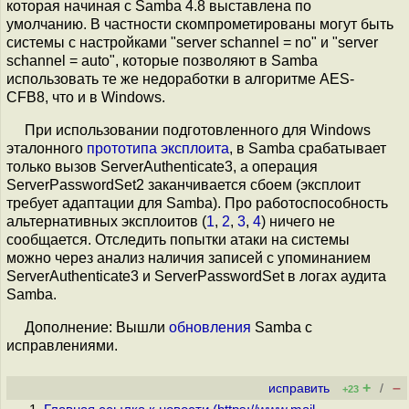
которая начиная с Samba 4.8 выставлена по
умолчанию. В частности скомпрометированы могут быть
системы с настройками "server schannel = no" и "server
schannel = auto", которые позволяют в Samba
использовать те же недоработки в алгоритме AES-
CFB8, что и в Windows.
При использовании подготовленного для Windows
эталонного
прототипа эксплоита
, в Samba срабатывает
только вызов ServerAuthenticate3, а операция
ServerPasswordSet2 заканчивается сбоем (эксплоит
требует адаптации для Samba). Про работоспособность
альтернативных эксплоитов (
1
,
2
,
3
,
4
) ничего не
сообщается. Отследить попытки атаки на системы
можно через анализ наличия записей с упоминанием
ServerAuthenticate3 и ServerPasswordSet в логах аудита
Samba.
Дополнение: Вышли
обновления
Samba с
исправлениями.
+
–
исправить
/
+23