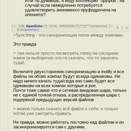
Или ты думаешь, я веду коллекцию "пруфов", на
случай если немедленно потребуется
удовлетворить анонимного пруфодрочена на
опеннете?
3.58
,
OpenEcho
(
?
), 02:45, 19/09/2020 [
^
] [
^^
] [
^^^
] [
ответить
]
[
↑
]
+
–
/
[
к модератору
]
>Syncthing - это синхронизация папок между компами,
Это правда
> там нельзя просто посмотреть папку на соседнем
компе (и выборочно что-то скачать, что-то закачать
туда),
Включите двухсторонюю синхронизацию и inotify и все
файлы на обоих компах будут всегда одинаковы. Не
надо ничего качать туда/сюда оно само будет все
одинаково на всех компах которые в рое.
Почти тоже самое что и сетевая виндовая шара, только
не с единой точкой отказа, а распределенная шара с
подержкой предыдущих версий файлов
> можно только скачать всё файло к себе, и только
потом уже смотреть-править.
Не правда, можно работать постояно над файлом и он
засинхронизируется сам с другими.