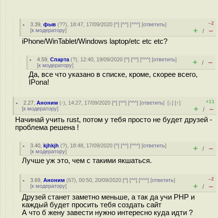
–2
3.39
,
фыв
(
??
), 18:47, 17/09/2020 [
^
] [
^^
] [
^^^
] [
ответить
]
+
–
[
к модератору
]
/
iPhone/WinTablet/Windows laptop/etc etc etc?
4.59
,
Спарта
(
?
), 12:40, 19/09/2020 [
^
] [
^^
] [
^^^
] [
ответить
]
+
–
/
[
к модератору
]
Да, все что указано в списке, кроме, скорее всего,
IPona!
+11
2.27
,
Аноним
(
-
), 14:27, 17/09/2020 [
^
] [
^^
] [
^^^
] [
ответить
]
[
↓
] [
↑
]
+
–
[
к модератору
]
/
Начинай учить rust, потом у тебя просто не будет друзей -
проблема решена !
3.40
,
kjhkjh
(
?
), 18:48, 17/09/2020 [
^
] [
^^
] [
^^^
] [
ответить
]
+
–
/
[
к модератору
]
Лучше уж это, чем с такими якшаться.
–2
3.69
,
Аноним
(
67
), 00:50, 20/09/2020 [
^
] [
^^
] [
^^^
] [
ответить
]
+
–
[
к модератору
]
/
Друзей станет заметно меньше, а так да учи PHP и
каждый будет просить тебя создать сайт
А что б жену завести нужно интересно куда идти ?