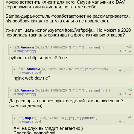
можно встретить клиент для него. Смузи-мальчики с DAV
серверами чтоли покусали, не в теме особо.
Samba-дыра-костыль-тоработаютонет не рассматривается,
nfs особоая какая-то штука сильно не привлекает.
Уже лет .цать используется ftps://vsftpd-jail. Но может в 2020
появилась таки альтернатива на фоне активных отказов?
+13
2.3
,
Аноним
(
3
), 12:37, 17/09/2020 [
^
] [
^^
] [
^^^
] [
ответить
]
[
↓
]
+
–
[
к модератору
]
/
python -m http.server чё б нет
3.67
,
Аноним
(
67
), 00:46, 20/09/2020 [
^
] [
^^
] [
^^^
] [
ответить
]
+
–
/
[
к модератору
]
nginx web-dav не?
+2
2.5
,
Аноним
(
5
), 12:44, 17/09/2020 [
^
] [
^^
] [
^^^
] [
ответить
]
[
↓
] [
↑
]
+
–
[
к модератору
]
/
Да расшарь ты через nginx и сделай там autoindex, всё.
(сам так делаю)
–1
3.7
,
лор
(
?
), 12:46, 17/09/2020 [
^
] [
^^
] [
^^^
] [
ответить
]
+
–
[
к модератору
]
/
Хм, на слух выглядит элегантно )
Спасибо, попробую!