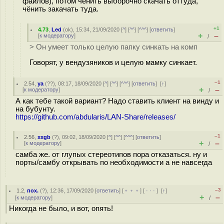
файлов), потом чёнить выборочно скачать оттуда,
чёнить закачать туда.
+1
4.73
,
Led
(
ok
), 15:34, 21/09/2020 [
^
] [
^^
] [
^^^
] [
ответить
]
+
–
[
к модератору
]
/
> Он умеет только целую папку синкать на комп
Говорят, у вендузяников и целую мамку синкает.
–1
2.54
,
ya
(
??
), 08:17, 18/09/2020 [
^
] [
^^
] [
^^^
] [
ответить
]
[
↑
]
+
–
[
к модератору
]
/
А как тебе такой вариант? Надо ставить клиент на винду и
на бубунту.
https://github.com/abdularis/LAN-Share/releases/
–1
2.56
,
xxgb
(
?
), 09:02, 18/09/2020 [
^
] [
^^
] [
^^^
] [
ответить
]
+
–
[
к модератору
]
/
самба же. от глупых стереотипов пора отказаться. ну и
порты/самбу открывать по необходимости а не навсегда
–3
1.2
,
пох.
(
?
), 12:36, 17/09/2020 [
ответить
] [
﹢﹢﹢
] [
· · ·
]
[
↑
]
+
–
[
к модератору
]
/
Никогда не было, и вот, опять!