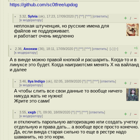
https://github.com/sc0tfree/updog
3.32
,
Sylvia
(
ok
), 17:23, 17/09/2020 [
^
] [
^^
] [
^^^
] [
ответить
]
+
–
/
[
к модератору
]
неплохая штученция, но русские имена для
файлов не поддерживает.
и работает очень медленно
+1
2.36
,
Аноним
(
36
), 18:11, 17/09/2020 [
^
] [
^^
] [
^^^
] [
ответить
]
[
↓
] [
↑
]
+
–
[
к модератору
]
/
А в винде можно правой кнопкой и расшарить. Когда-то и в
линуксе это будет. Когда наиграютсмя менять Х на вайланд
и далее
3.46
,
Ilya Indigo
(
ok
), 02:05, 18/09/2020 [
^
] [
^^
] [
^^^
] [
ответить
]
+
–
/
[
к модератору
]
А чтобы слить все свои данные то вообще ничего
никуда жать не нужно!
Жрите это сами!
3.55
,
xxgb
(
?
), 09:00, 18/09/2020 [
^
] [
^^
] [
^^^
] [
ответить
]
+
–
/
[
к модератору
]
и отключить парольную авторизацию или создать учетку
отдельную и права дать... а вообще врсе просто конечно.
Да, если винда старая сильно то еще в рестре надо
шаманить, но это норм.