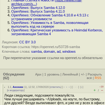
Главная ссылка к новости (
https://www.mail-
archive.com/s...
)
OpenNews: Выпуск Samba 4.12.0
OpenNews: Выпуск Samba 4.11.0
OpenNews: Обновление Samba 4.10.8 и 4.9.13 с
устранением уязвимости
OpenNews: Уязвимость в Samba, позволяющая
выполнить код на сервере
OpenNews: Критическая уязвимость в Heimdal Kerberos,
затрагивающая Samba 4
Лицензия:
CC BY 3.0
Короткая ссылка: https://opennet.ru/53728-samba
Ключевые слова:
samba
,
domain
,
ad
,
windows
При перепечатке указание ссылки на opennet.ru обязательно
Обсуждение
Ajax
|
1 уровень
|
Линейный
|
+/-
|
Раскрыть
(62)
всё
|
RSS
–10
1.1
,
Аноним
(
1
), 12:32, 17/09/2020 [
ответить
] [
﹢﹢﹢
] [
· · ·
]
[
↓
]
+
–
[
к модератору
]
/
Люди сведующие, подскажите пожалуйста.
Чем лучше расшаривать ~/Uploads, на ноуте, по быстрому,
для друзей? Везде выпиливают фтп, и уже не у всех в офисе