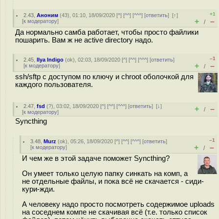
+1
2.43
,
Аноним
(
43
), 01:10, 18/09/2020 [
^
] [
^^
] [
^^^
] [
ответить
]
[
↑
]
+
–
[
к модератору
]
/
Да нормально самба работает, чтобы просто файлики
пошарить. Вам ж не active directory надо.
–1
2.45
,
Ilya Indigo
(
ok
), 02:03, 18/09/2020 [
^
] [
^^
] [
^^^
] [
ответить
]
+
–
[
к модератору
]
/
ssh/sftp с доступом по ключу и chroot оболочкой для
каждого пользователя.
2.47
,
fsd
(
?
), 03:02, 18/09/2020 [
^
] [
^^
] [
^^^
] [
ответить
]
[
↓
]
+
–
/
[
к модератору
]
Syncthing
–1
3.48
,
Murz
(
ok
), 05:26, 18/09/2020 [
^
] [
^^
] [
^^^
] [
ответить
]
+
–
[
к модератору
]
/
И чем же в этой задаче поможет Syncthing?
Он умеет только целую папку синкать на комп, а
не отдельные файлы, и пока всё не скачается - сиди-
кури-жди.
А человеку надо просто посмотреть содержимое uploads
на соседнем компе не скачивая всё (т.е. только список