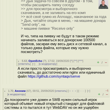
>> Дык задача-то совсем в другом - в том,
чтобы расшарить папку соседу
>> для просмотра и выборочного
скачивания, а не заливать на его комп
>> всё своё гумно из Аплоадс, накачанное за года
> Дык, читайте опции в меню, - на машине донара
"Send only", на
> машине пиявке "Receive only"
И чо, типа на пиявку не будут в таком режиме
начинать заливаться все донорские 100500
файлов, засирая ему весь диск и сетевой канал, а
только джва файла, которые ему нужно
посмотреть?
5.63
,
OpenEcho
(
?
), 17:02, 19/09/2020 [
^
] [
^^
] [
^^^
]
+
–
/
[
ответить
]
[
↑
] [
к модератору
]
А если просто просматривать и выборочно
скачивать, до достаточно или nginx или единичный
файл
https://github.com/syntaqx/serve
–1
1.70
,
Аноним
(
67
), 00:51, 20/09/2020 [
ответить
] [
﹢﹢﹢
] [
· · ·
]
[
↑
]
+
–
[
к модератору
]
/
Да похороните уже домен и SMB нужен сильный игрок
который объявит новый открытый стандарт для файловой
системы а то пытался я тут WebDAV но он же ущербен