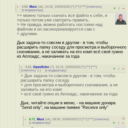
4.60
,
Murz
(
ok
), 14:32, 19/09/2020 [
^
] [
^^
] [
^^^
] [
ответить
]
+
–
/
[
к модератору
]
>> можно только скачать всё файло к себе, и
только потом уже смотреть-править.
> Не правда, можно работать постояно над
файлом и он засинхронизируется сам с
> другими.
Дык задача-то совсем в другом - в том, чтобы
расшарить папку соседу для просмотра и выборочного
скачивания, а не заливать на его комп всё своё гумно
из Аплоадс, накачанное за года
5.61
,
OpenEcho
(
?
), 16:15, 19/09/2020 [
^
] [
^^
] [
^^^
]
+
–
/
[
ответить
]
[
↓
] [
к модератору
]
> Дык задача-то совсем в другом - в том, чтобы
расшарить папку соседу
> для просмотра и выборочного скачивания, а не
заливать на его комп
> всё своё гумно из Аплоадс, накачанное за года
Дык, читайте опции в меню, - на машине донара
"Send only", на машине пиявке "Receive only"
–1
6.71
,
Murz
(
ok
), 08:56, 20/09/2020 [
^
] [
^^
] [
^^^
] [
ответить
]
+
–
[
к модератору
]
/