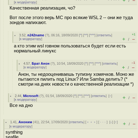
+
–
/
[
к модератору
]
Качественная реализация, чо?
Вот после этого верь МС про всякие WSL 2 -- они же туда
зондов напихают.
+1
3.52
,
n242name
(
?
), 06:16, 18/09/2020 [
^
] [
^^
] [
^^^
] [
ответить
]
+
–
[
к модератору
]
/
а кто этим wsl говном пользоваться будет если есть
нормальный линукс
–1
4.57
,
Брат Анон
(
?
), 10:54, 18/09/2020 [
^
] [
^^
] [
^^^
] [
ответить
]
+
–
[
к модератору
]
/
Анон, ты недооцениваешь тупизну хомячков. Моно же
пытаются пилить под Linux? Или Samba делить? (*
смотри на днях новости о качественной реализации *)
2.44
,
Microsoft
(
?
), 01:54, 18/09/2020 [
^
] [
^^
] [
^^^
] [
ответить
]
[
↑
]
+
–
/
[
к модератору
]
Все на дно
1.41
,
Аноним
(
41
), 22:54, 17/09/2020 [
ответить
] [
﹢﹢﹢
] [
· · ·
]
[
↓
] [
↑
]
+
–
/
[
к модератору
]
synthing
seafile