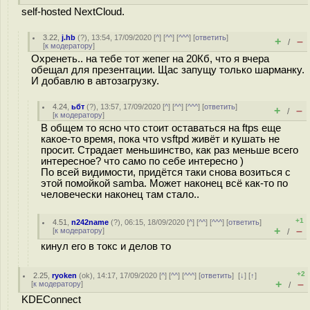
self-hosted NextCloud.
3.22
,
j.hb
(
?
), 13:54, 17/09/2020 [
^
] [
^^
] [
^^^
] [
ответить
]
+
–
/
[
к модератору
]
Охренеть.. на тебе тот жепег на 20Кб, что я вчера
обещал для презентации. Щас запущу только шарманку.
И добавлю в автозагрузку.
4.24
,
ьбт
(
?
), 13:57, 17/09/2020 [
^
] [
^^
] [
^^^
] [
ответить
]
+
–
/
[
к модератору
]
В общем то ясно что стоит оставаться на ftps еще
какое-то время, пока что vsftpd живёт и кушать не
просит. Страдает меньшинство, как раз меньше всего
интересное? что само по себе интересно )
По всей видимости, придётся таки снова возиться с
этой помойкой samba. Может наконец всё как-то по
человечески наконец там стало..
+1
4.51
,
n242name
(
?
), 06:15, 18/09/2020 [
^
] [
^^
] [
^^^
] [
ответить
]
+
–
[
к модератору
]
/
кинул его в токс и делов то
+2
2.25
,
ryoken
(
ok
), 14:17, 17/09/2020 [
^
] [
^^
] [
^^^
] [
ответить
]
[
↓
] [
↑
]
+
–
[
к модератору
]
/
KDEConnect