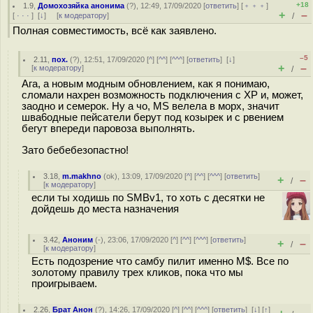
+18
1.9
,
Домохозяйка анонима
(
?
), 12:49, 17/09/2020 [
ответить
] [
﹢﹢﹢
]
+
–
[
· · ·
]
[
↓
] [
к модератору
]
/
Полная совместимость, всё как заявлено.
–5
2.11
,
пох.
(
?
), 12:51, 17/09/2020 [
^
] [
^^
] [
^^^
] [
ответить
]
[
↓
]
+
–
[
к модератору
]
/
Ага, а новым модным обновлением, как я понимаю,
сломали нахрен возможность подключения с XP и, может,
заодно и семерок. Ну а чо, MS велела в морх, значит
шва6одные пейсатели берут под козырек и с рвением
бегут впереди паровоза выполнять.
Зато бебебезопастно!
3.18
,
m.makhno
(
ok
), 13:09, 17/09/2020 [
^
] [
^^
] [
^^^
] [
ответить
]
+
–
/
[
к модератору
]
если ты ходишь по SMBv1, то хоть с десятки не
дойдешь до места назначения
3.42
,
Аноним
(
-
), 23:06, 17/09/2020 [
^
] [
^^
] [
^^^
] [
ответить
]
+
–
/
[
к модератору
]
Есть подозрение что самбу пилит именно M$. Все по
золотому правилу трех кликов, пока что мы
проигрываем.
2.26
,
Брат Анон
(
?
), 14:26, 17/09/2020 [
^
] [
^^
] [
^^^
] [
ответить
]
[
↓
] [
↑
]