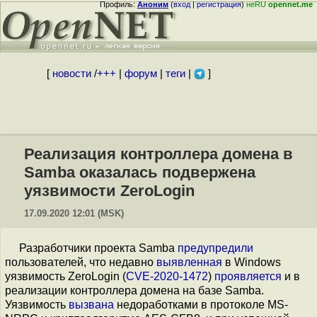
Профиль:
Аноним
(
вход
|
регистрация
)
неRU
opennet.me
[
новости
/
+++
|
форум
|
теги
|
]
Реализация контроллера домена в
Samba оказалась подвержена
уязвимости ZeroLogin
17.09.2020 12:01 (MSK)
Разработчики проекта Samba
предупредили
пользователей, что недавно
выявленная
в Windows
уязвимость ZeroLogin (
CVE-2020-1472
)
проявляется
и в
реализации контроллера домена на базе Samba.
Уязвимость
вызвана
недоработками в протоколе MS-