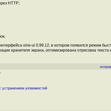
ерез HTTP;
ок.
нтерфейса xine-ui 0.99.12, в котором появился режим быс
вации хранителя экрана, оптимизирована отрисовка текста 
испра
)
с устранением уязвимостей