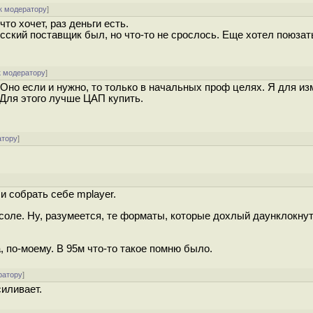
к модератору
]
что хочет, раз деньги есть.
Русский поставщик был, но что-то не срослось. Еще хотел поюза
к модератору
]
 Оно если и нужно, то только в начальных проф целях. Я для и
. Для этого лучше ЦАП купить.
атору
]
и собрать себе mplayer.
онсоле. Ну, разумеется, те форматы, которые дохлый даунклокну
да, по-моему. В 95м что-то такое помню было.
ратору
]
силивает.