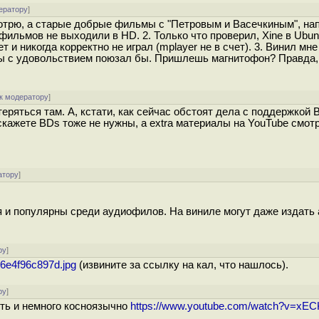
ератору
]
мотрю, а старые добрые фильмы с "Петровым и Васечкиным", на
льмов не выходили в HD. 2. Только что проверил, Xine в Ubunt
и никогда корректно не играл (mplayer не в счет). 3. Винил мне
ины с удовольствием поюзал бы. Пришлешь магнитофон? Правда, 
к модератору
]
еряться там. А, кстати, как сейчас обстоят дела с поддержкой 
кажете BDs тоже не нужны, а extra материалы на YouTube смотр
атору
]
ся и популярны среди аудиофилов. На виниле могут даже издать
ру
]
/76e4f96c897d.jpg
(извините за ссылку на кал, что нашлось).
ру
]
оть и немного косноязычно
https://www.youtube.com/watch?v=xE