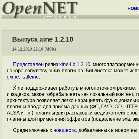
НОВ
Выпуск xine 1.2.10
14.12.2019 22:10 (MSK)
Представлен
релиз
xine-lib 1.2.10
, многоплатформенно
набора сопутствующих плагинов. Библиотека может исп
gxine
,
kaffeine
.
Xine поддерживает работу в многопоточном режиме,
и кодеков, может обрабатывать как локальный контент, 
архитектура позволяет легко наращивать функционально
плагины ввода для приёма данных (ФС, DVD, CD, HTTP и 
ALSA и т.п.), плагины для распаковки медиаконтейнеров
плагины для применения эффектов (подавление эха, эква
Среди ключевых
новшеств
, добавленных в новом вып