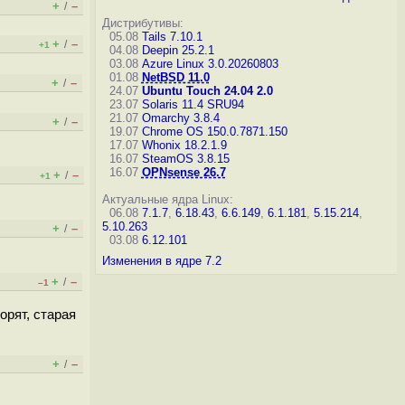
+
–
/
Дистрибутивы:
05.08
Tails 7.10.1
+
–
/
+1
04.08
Deepin 25.2.1
03.08
Azure Linux 3.0.20260803
01.08
NetBSD 11.0
+
–
/
24.07
Ubuntu Touch 24.04 2.0
23.07
Solaris 11.4 SRU94
21.07
Omarchy 3.8.4
+
–
/
19.07
Chrome OS 150.0.7871.150
17.07
Whonix 18.2.1.9
16.07
SteamOS 3.8.15
16.07
OPNsense 26.7
+
–
/
+1
Актуальные ядра Linux:
06.08
7.1.7
,
6.18.43
,
6.6.149
,
6.1.181
,
5.15.214
,
5.10.263
+
–
/
03.08
6.12.101
Изменения в ядре 7.2
+
–
/
–1
орят, старая
+
–
/