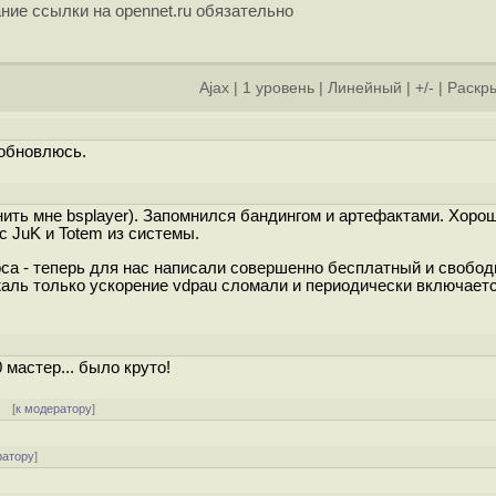
ние ссылки на opennet.ru обязательно
Ajax
|
1 уровень
|
Линейный
|
+/-
|
Раскры
 обновлюсь.
ить мне bsplayer). Запомнился бандингом и артефактами. Хоро
с JuK и Totem из системы.
са - теперь для нас написали совершенно бесплатный и свобо
жаль только ускорение vdpau сломали и периодически включает
0 мастер... было круто!
] [
к модератору
]
ратору
]