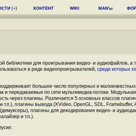
ОСТИ
(
+
)
КОНТЕНТ
WIKI
MAN'ы
ФО
й библиотеки для проигрывания видео- и аудиофайлов, а 
ользоваться в ряде видеопроигрывателей,
среди которых
xi
 поддерживает большое число популярных и малоизвестны
так и передаваемые по сети мультимедиа-потоки. Модульная
сть через плагины. Различается 5 основных классов плагин
т.п.), плагины вывода (XVideo, OpenGL, SDL, Framebuffer, 
 (демуксеры), плагины для декодирования видео- и аудиода
лайзер и т.п.).
уске: