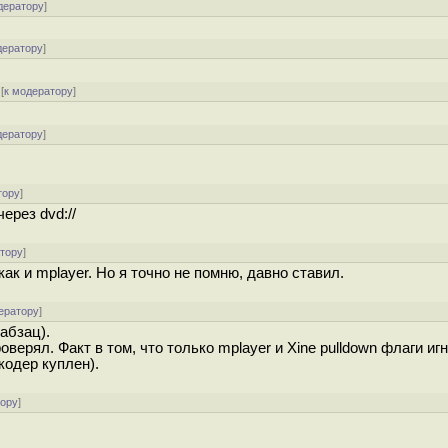
дератору
]
дератору
]
[
к модератору
]
дератору
]
тору
]
ерез dvd://
атору
]
как и mplayer. Но я точно не помню, давно ставил.
ератору
]
абзац).
верял. Факт в том, что только mplayer и Xine pulldown флаги игн
кодер куплен).
тору
]