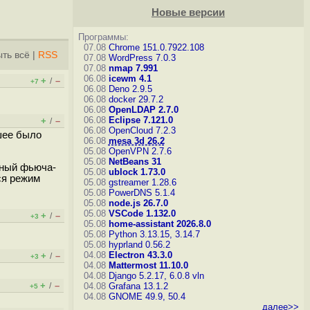
Новые версии
Программы:
07.08
Chrome 151.0.7922.108
ть всё
|
RSS
07.08
WordPress 7.0.3
07.08
nmap 7.991
06.08
icewm 4.1
+
–
/
+7
06.08
Deno 2.9.5
06.08
docker 29.7.2
06.08
OpenLDAP 2.7.0
06.08
Eclipse 7.121.0
+
–
/
06.08
OpenCloud 7.2.3
шее было
06.08
mesa 3d 26.2
05.08
OpenVPN 2.7.6
05.08
NetBeans 31
дный фьюча-
05.08
ublock 1.73.0
ся режим
05.08
gstreamer 1.28.6
05.08
PowerDNS 5.1.4
05.08
node.js 26.7.0
05.08
VSCode 1.132.0
+
–
/
+3
05.08
home-assistant 2026.8.0
05.08
Python 3.13.15, 3.14.7
05.08
hyprland 0.56.2
04.08
Electron 43.3.0
+
–
/
+3
04.08
Mattermost 11.10.0
04.08
Django 5.2.17, 6.0.8
vln
+
–
/
04.08
Grafana 13.1.2
+5
04.08
GNOME 49.9, 50.4
далее>>