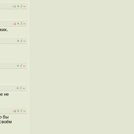
+
–
/
+1
+
–
/
–1
ких.
+
–
/
+
–
/
+
–
/
е не
+
–
/
–2
о бы
 своём