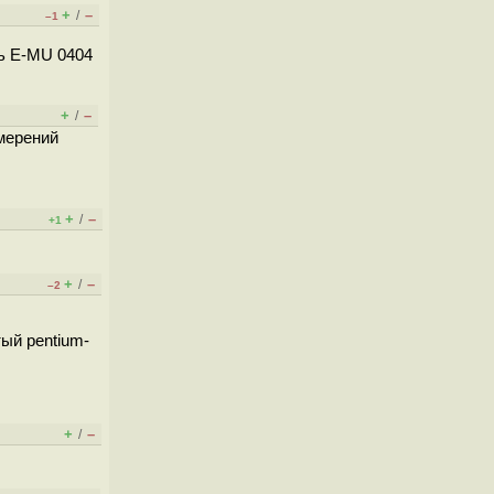
+
–
/
–1
ть E-MU 0404
+
–
/
змерений
+
–
/
+1
+
–
/
–2
тый pentium-
+
–
/