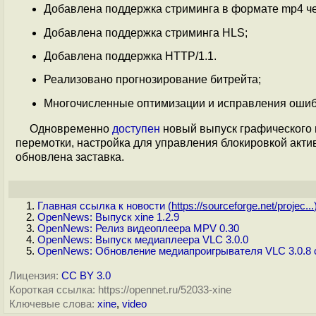
Добавлена поддержка стриминга в формате mp4 ч
Добавлена поддержка стриминга HLS;
Добавлена поддержка HTTP/1.1.
Реализовано прогнозирование битрейта;
Многочисленные оптимизации и исправления ошиб
Одновременно
доступен
новый выпуск графического и
перемотки, настройка для управления блокировкой акти
обновлена заставка.
Главная ссылка к новости (
https://sourceforge.net/projec...
OpenNews: Выпуск xine 1.2.9
OpenNews: Релиз видеоплеера MPV 0.30
OpenNews: Выпуск медиаплеера VLC 3.0.0
OpenNews: Обновление медиапроигрывателя VLC 3.0.8 
Лицензия:
CC BY 3.0
Короткая ссылка: https://opennet.ru/52033-xine
Ключевые слова:
xine
,
video