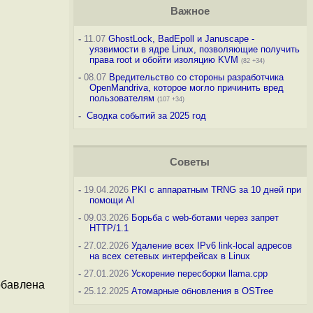
Важное
-
11.07
GhostLock, BadEpoll и Januscape -
уязвимости в ядре Linux, позволяющие получить
права root и обойти изоляцию KVM
(82 +34)
-
08.07
Вредительство со стороны разработчика
OpenMandriva, которое могло причинить вред
пользователям
(107 +34)
-
Сводка событий за 2025 год
Советы
-
19.04.2026
PKI с аппаратным TRNG за 10 дней при
помощи AI
-
09.03.2026
Борьба с web-ботами через запрет
HTTP/1.1
-
27.02.2026
Удаление всех IPv6 link-local адресов
на всех сетевых интерфейсах в Linux
-
27.01.2026
Ускорение пересборки llama.cpp
добавлена
-
25.12.2025
Атомарные обновления в OSTree