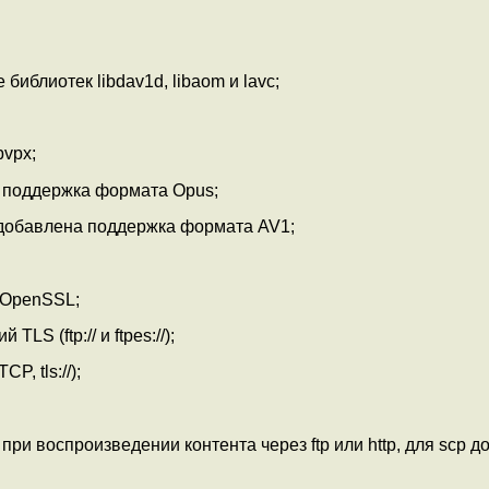
блиотек libdav1d, libaom и lavc;
bvpx;
 поддержка формата Opus;
 добавлена поддержка формата AV1;
 OpenSSL;
S (ftp:// и ftpes://);
, tls://);
ри воспроизведении контента через ftp или http, для scp 