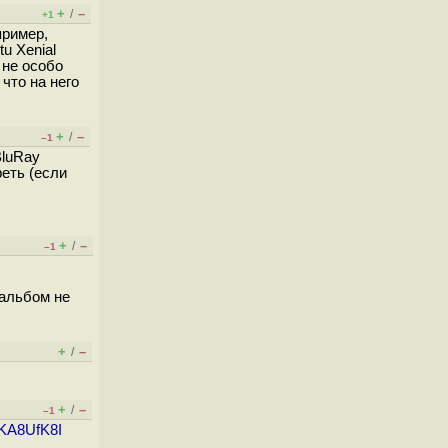
+
–
/
+1
пример,
u Xenial
 не особо
что на него
+
–
/
–1
BluRay
еть (если
+
–
/
–1
 альбом не
+
–
/
+
–
/
–1
CKA8UfK8I