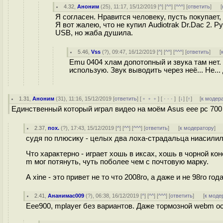
4.32
,
Аноним
(
25
), 11:17, 15/12/2019 [
^
] [
^^
] [
^^^
] [
ответить
]
[
Я согласен. Нравится человеку, пусть покупает, 
Я вот жалею, что не купил Audiotrak Dr.Dac 2. 
USB, но жаба душила.
5.46
,
Vss
(
?
), 09:47, 16/12/2019 [
^
] [
^^
] [
^^^
] [
ответить
]
[
Emu 0404 хлам допотопный и звука там нет.
использую. Звук выводить через неё... Не..
1.31
,
Аноним
(
31
), 11:16, 15/12/2019 [
ответить
] [
﹢﹢﹢
] [
· · ·
]
[
↓
] [
↑
] [
к модер
Единственный который играл видео на моём Asus eee pc 700
2.37
,
пох.
(
?
), 17:43, 15/12/2019 [
^
] [
^^
] [
^^^
] [
ответить
]
[
к модератору
]
судя по плюсику - целых два лоха-страдальца ниасилил
Что характерно - играет хошь в иксах, хошь в чорной к
m мог потянуть, чуть поболее чем с почтовую марку.
А xine - это привет не то что 2008го, а даже и не 98го го
2.41
,
Ананимас009
(
?
), 06:38, 16/12/2019 [
^
] [
^^
] [
^^^
] [
ответить
]
[
к моде
Еее900, mplayer без вариантов. Даже тормозной webm о