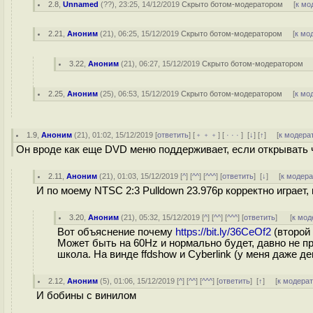
2.8
,
Unnamed
(
??
), 23:25, 14/12/2019
Скрыто ботом-модератором
[
к мо
2.21
,
Аноним
(
21
), 06:25, 15/12/2019
Скрыто ботом-модератором
[
к мо
3.22
,
Аноним
(
21
), 06:27, 15/12/2019
Скрыто ботом-модератором
2.25
,
Аноним
(
25
), 06:53, 15/12/2019
Скрыто ботом-модератором
[
к мо
1.9
,
Аноним
(
21
), 01:02, 15/12/2019 [
ответить
] [
﹢﹢﹢
] [
· · ·
]
[
↓
] [
↑
] [
к модера
Он вроде как еще DVD меню поддерживает, если открывать ч
2.11
,
Аноним
(
21
), 01:03, 15/12/2019 [
^
] [
^^
] [
^^^
] [
ответить
]
[
↓
] [
к модер
И по моему NTSC 2:3 Pulldown 23.976p корректно играет, 
3.20
,
Аноним
(
21
), 05:32, 15/12/2019 [
^
] [
^^
] [
^^^
] [
ответить
]
[
к мод
Вот объяснение почему
https://bit.ly/36CeOf2
(второй 
Может быть на 60Hz и нормально будет, давно не про
школа. На винде ffdshow и Cyberlink (у меня даже де
2.12
,
Аноним
(
5
), 01:06, 15/12/2019 [
^
] [
^^
] [
^^^
] [
ответить
]
[
↑
] [
к модера
И бобины с винилом