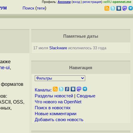
Профиль:
Аноним
(
вход
|
регистрация
)
неRU
opennet.me
РУМ
Поиск
(
теги
)
Памятные даты
17 июля
Slackware
исполнилось 33 года
также
ne-ui
,
Навигация
х форматов
Каналы:
ов:
Разделы новостей
|
Сводные
ASCII, OSS,
Что нового на OpenNet
нных,
Поиск в новостях
Новые комментарии
Добавить свою новость