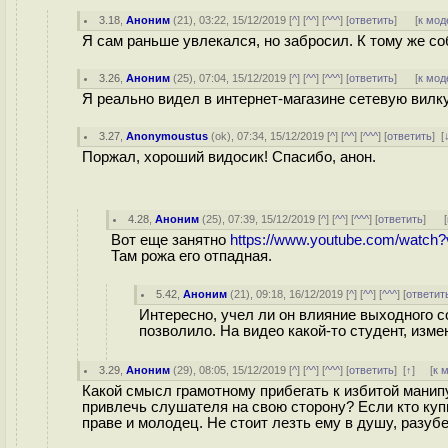
3.18
,
Аноним
(
21
), 03:22, 15/12/2019 [
^
] [
^^
] [
^^^
] [
ответить
]
[
к мод
Я сам раньше увлекался, но забросил. К тому же со
3.26
,
Аноним
(
25
), 07:04, 15/12/2019 [
^
] [
^^
] [
^^^
] [
ответить
]
[
к мод
Я реально видел в интернет-магазине сетевую вилку
3.27
,
Anonymoustus
(
ok
), 07:34, 15/12/2019 [
^
] [
^^
] [
^^^
] [
ответить
]
[
Поржал, хороший видосик! Спасибо, анон.
4.28
,
Аноним
(
25
), 07:39, 15/12/2019 [
^
] [
^^
] [
^^^
] [
ответить
]
[
Вот еще занятно
https://www.youtube.com/watc
Там рожа его отпадная.
5.42
,
Аноним
(
21
), 09:18, 16/12/2019 [
^
] [
^^
] [
^^^
] [
ответит
Интересно, учел ли он влияние выходного 
позволило. На видео какой-то студент, изме
3.29
,
Аноним
(
29
), 08:05, 15/12/2019 [
^
] [
^^
] [
^^^
] [
ответить
]
[
↑
] [
к 
Какой смысл грамотному прибегать к избитой манипу
привлечь слушателя на свою сторону? Если кто куп
праве и молодец. Не стоит лезть ему в душу, разубе