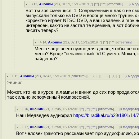
3.13
,
Аноним
(
21
), 01:59, 15/12/2019 [
^
] [
^^
] [
^^^
] [
ответить
]
[
к мод
Вот ты зря смеешься. 1. Современный шлак я не с
выпускали только на DVD и вообще много трушных фи
корректно играет NTSC DVD, а ваш хваленый mpv нет 
интересен, как-то не застал те времена, а вот боб
писать теперь?
4.14
,
Аноним
(
21
), 02:17, 15/12/2019 [
^
] [
^^
] [
^^^
] [
ответить
]
[
Меню чаще всего нужно для допов, чтобы не пот
меню? Вроде "ненавистный" VLC умеет. Может, с
найдешь)?
1.15
,
Аноним
(
21
), 02:43, 15/12/2019 [
ответить
] [
﹢﹢﹢
] [
· · ·
]
[
↓
] [
↑
] [
к модер
>винил
Может, кто не в курсе, а лампы и винил до сих пор продают
так сильно испорченный компрессией.
2.16
,
Аноним
(
21
), 02:45, 15/12/2019 [
^
] [
^^
] [
^^^
] [
ответить
]
[
к модерато
Наш Медведев аудиофил
https://b.radikal.ru/b29/1801/14
2.17
,
Аноним
(
21
), 02:58, 15/12/2019 [
^
] [
^^
] [
^^^
] [
ответить
]
[
к модерато
Вот человек грамотно рассказывает про аудиофилию, х