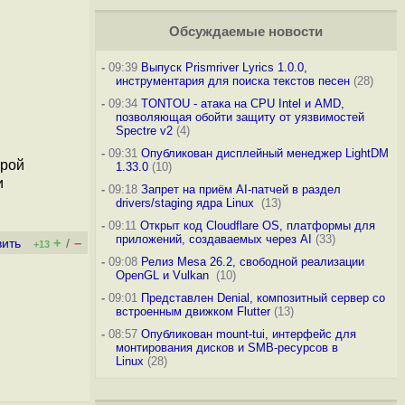
Обсуждаемые новости
-
09:39
Выпуск Prismriver Lyrics 1.0.0,
инструментария для поиска текстов песен
(28)
-
09:34
TONTOU - атака на CPU Intel и AMD,
позволяющая обойти защиту от уязвимостей
Spectre v2
(4)
-
09:31
Опубликован дисплейный менеджер LightDM
трой
1.33.0
(10)
и
-
09:18
Запрет на приём AI-патчей в раздел
drivers/staging ядра Linux
(13)
-
09:11
Открыт код Cloudflare OS, платформы для
приложений, создаваемых через AI
(33)
+
–
вить
/
+13
-
09:08
Релиз Mesa 26.2, свободной реализации
OpenGL и Vulkan
(10)
-
09:01
Представлен Denial, композитный сервер со
встроенным движком Flutter
(13)
-
08:57
Опубликован mount-tui, интерфейс для
монтирования дисков и SMB-ресурсов в
Linux
(28)