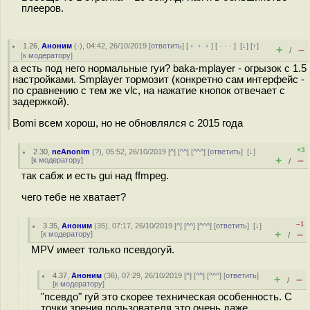
плееров.
1.26
,
Аноним
(
-
), 04:42, 26/10/2019 [
ответить
] [
﹢﹢﹢
] [
· · ·
]
[
↓
] [
↑
]
+
–
/
[
к модератору
]
а есть под него нормальные гуи? baka-mplayer - огрызок с 1.5
настройками. Smplayer тормозит (конкретно сам интерфейс -
по сравнению с тем же vlc, на нажатие кнопок отвечает с
задержкой).
Bomi всем хорош, но не обновлялся с 2015 года
+3
2.30
,
neAnonim
(
?
), 05:52, 26/10/2019 [
^
] [
^^
] [
^^^
] [
ответить
]
[
↓
]
+
–
[
к модератору
]
/
так сабж и есть gui над ffmpeg.
чего тебе не хватает?
–1
3.35
,
Аноним
(
35
), 07:17, 26/10/2019 [
^
] [
^^
] [
^^^
] [
ответить
]
[
↓
]
+
–
[
к модератору
]
/
MPV имеет только псевдогуй.
4.37
,
Аноним
(
36
), 07:29, 26/10/2019 [
^
] [
^^
] [
^^^
] [
ответить
]
+
–
/
[
к модератору
]
"псевдо" гуй это скорее техническая особенность. С
точки зрения пользователя это очень даже