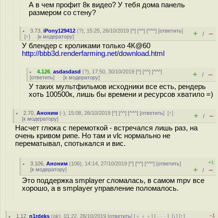
А в чем профит 8к видео? У тебя дома панель
размером со стену?
3.73
,
iPony129412
(
?
), 15:25, 26/10/2019 [
^
] [
^^
] [
^^^
] [
ответить
]
+
–
/
[
↑
] [
к модератору
]
У блендер с кроликами только 4К@60
http://bbb3d.renderfarming.net/download.html
4.126
,
asdasdasd
(
?
), 17:50, 30/10/2019 [
^
] [
^^
] [
^^^
]
+
–
/
[
ответить
]
[
к модератору
]
У таких мультфильмов исходники все есть, рендерь
хоть 100500к, лишь бы времени и ресурсов хватило =)
2.70
,
Аноним
(
-
), 15:08, 26/10/2019 [
^
] [
^^
] [
^^^
] [
ответить
]
[
↑
]
+
–
/
[
к модератору
]
Насчет глюка с перемоткой - встречался лишь раз, на
очень кривом рипе. Но там и vlc нормально не
перематывал, спотыкался и вис.
+1
3.106
,
Аноним
(
106
), 14:14, 27/10/2019 [
^
] [
^^
] [
^^^
] [
ответить
]
+
–
[
к модератору
]
/
Это поддержка smplayer сломалась, в самом mpv все
хорошо, а в smplayer управление поломалось.
–1
1.12
,
n1rdeks
(
ok
), 01:22, 26/10/2019 [
ответить
] [
﹢﹢﹢
] [
· · ·
]
[
↓
] [
↑
]