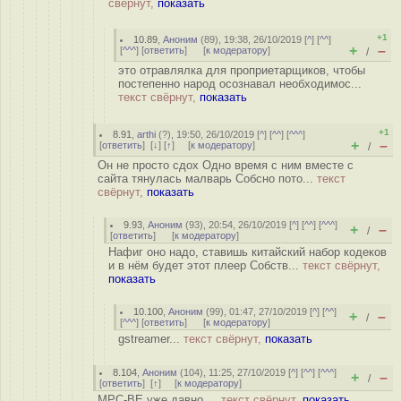
свёрнут,
показать
+1
10.89
,
Аноним
(
89
), 19:38, 26/10/2019 [
^
] [
^^
]
+
–
[
^^^
] [
ответить
]
[
к модератору
]
/
это отравлялка для проприетарщиков, чтобы
постепенно народ осознавал необходимос...
текст свёрнут,
показать
+1
8.91
,
arthi
(
?
), 19:50, 26/10/2019 [
^
] [
^^
] [
^^^
]
+
–
[
ответить
]
[
↓
] [
↑
] [
к модератору
]
/
Он не просто сдох Одно время с ним вместе с
сайта тянулась малварь Собсно пото...
текст
свёрнут,
показать
9.93
,
Аноним
(
93
), 20:54, 26/10/2019 [
^
] [
^^
] [
^^^
]
+
–
/
[
ответить
]
[
к модератору
]
Нафиг оно надо, ставишь китайский набор кодеков
и в нём будет этот плеер Собств...
текст свёрнут,
показать
10.100
,
Аноним
(
99
), 01:47, 27/10/2019 [
^
] [
^^
]
+
–
/
[
^^^
] [
ответить
]
[
к модератору
]
gstreamer...
текст свёрнут,
показать
8.104
,
Аноним
(
104
), 11:25, 27/10/2019 [
^
] [
^^
] [
^^^
]
+
–
/
[
ответить
]
[
↑
] [
к модератору
]
MPC-BE уже давно ...
текст свёрнут,
показать