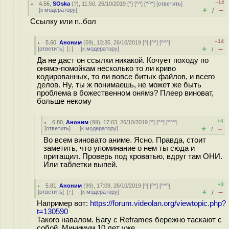
–12
4.56
,
SOska
(
?
), 11:50, 26/10/2019 [
^
] [
^^
] [
^^^
] [
ответить
]
+
–
[
к модератору
]
/
Ссылку или п..бол
–14
5.60
,
Аноним
(
59
), 13:35, 26/10/2019 [
^
] [
^^
] [
^^^
]
+
–
[
ответить
]
[
↓
] [
к модератору
]
/
Да не даст он ссылки никакой. Кочует походу по
онямэ-помойкам несколько то ли криво
кодированных, то ли вовсе битых файлов, и всего
делов. Ну, ты ж понимаешь, не может же быть
проблема в божественном онямэ? Плеер виноват,
больше некому
+4
6.80
,
Аноним
(
99
), 17:03, 26/10/2019 [
^
] [
^^
] [
^^^
]
+
–
[
ответить
]
[
к модератору
]
/
Во всем виновато аниме. Ясно. Правда, стоит
заметить, что упоминание о нем ты сюда и
притащил. Проверь под кроватью, вдруг там ОНИ.
Или таблетки выпей.
+3
5.81
,
Аноним
(
99
), 17:09, 26/10/2019 [
^
] [
^^
] [
^^^
]
+
–
[
ответить
]
[
↑
] [
к модератору
]
/
Например вот:
https://forum.videolan.org/viewtopic.php?
t=130590
Такого навалом. Багу с Reframes бережно таскают с
собой. Минимум 10 лет уже.