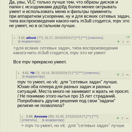
Да, увы, VLC только лучше тем, что образы дисков и
папки с исходниками двд\бд более-менее октрывать
умеет и использовать меню и фильтры применять
при аппаратном ускорении, ну и для всяких сетевых задач,
типа воспроизведения какого-нить m3u8 сгодится, mpv это
не умеет, но в остальном лучше.
+4
3.10
,
athost
(
??
), 01:17, 26/10/2019 [
^
] [
^^
] [
^^^
] [
ответить
]
+
–
[
к модератору
]
/
>для всяких сетевых задач, типа воспроизведения
какого-нить m3u8 сгодится, mpv это не умеет
Все mpv прекрасно умеет.
4.61
,
Чё
(
?
), 14:14, 26/10/2019 [
^
] [
^^
] [
^^^
] [
ответить
]
+
–
/
[
к модератору
]
mpv то умеет, но vlc для "сетевых задач" лучше.
Юзаю оба плеера для разных задач и разных
ситуаций. Места много не занимают и жрать не просят.
/ Не понимаю этого нытья про 15 лет страданий.
Попробовать другие решения под свои "задачи"
религия не позволяла?
5.99
,
Аноним
(
99
), 01:45, 27/10/2019 [
^
] [
^^
] [
^^^
]
+
–
/
[
ответить
]
[
к модератору
]
> mpv то умеет, но vlc для "сетевых задач" лучше