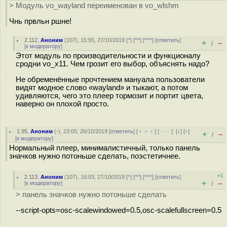
> Модуль vo_wayland переименован в vo_wlshm
Чнь првльн ршне!
2.112
,
Аноним
(
107
), 15:55, 27/10/2019 [
^
] [
^^
] [
^^^
] [
ответить
]
+
–
/
[
к модератору
]
Этот модуль по производительности и функционалу
сродни vo_x11. Чем грозит его выбор, объяснять надо?
Не обременённые прочтением мануала пользователи
видят модное слово «wayland» и тыкают, а потом
удивляются, чего это плеер тормозит и портит цвета,
наверно он плохой просто.
1.95
,
Аноним
(
-
), 23:00, 26/10/2019 [
ответить
] [
﹢﹢﹢
] [
· · ·
]
[
↓
] [
↑
]
+
–
/
[
к модератору
]
Нормальный плеер, минималистичный, только панель
значков нужно потоньше сделать, поэстетичнее.
+1
2.113
,
Аноним
(
107
), 16:03, 27/10/2019 [
^
] [
^^
] [
^^^
] [
ответить
]
+
–
[
к модератору
]
/
> панель значков нужно потоньше сделать
--script-opts=osc-scalewindowed=0.5,osc-scalefullscreen=0.5