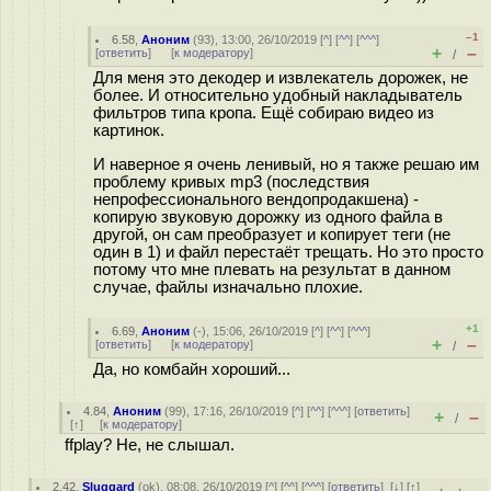
–1
6.58
,
Аноним
(
93
), 13:00, 26/10/2019 [
^
] [
^^
] [
^^^
]
+
–
[
ответить
]
[
к модератору
]
/
Для меня это декодер и извлекатель дорожек, не
более. И относительно удобный накладыватель
фильтров типа кропа. Ещё собираю видео из
картинок.
И наверное я очень ленивый, но я также решаю им
проблему кривых mp3 (последствия
непрофессионального вендопродакшена) -
копирую звуковую дорожку из одного файла в
другой, он сам преобразует и копирует теги (не
один в 1) и файл перестаёт трещать. Но это просто
потому что мне плевать на результат в данном
случае, файлы изначально плохие.
+1
6.69
,
Аноним
(
-
), 15:06, 26/10/2019 [
^
] [
^^
] [
^^^
]
+
–
[
ответить
]
[
к модератору
]
/
Да, но комбайн хороший...
4.84
,
Аноним
(
99
), 17:16, 26/10/2019 [
^
] [
^^
] [
^^^
] [
ответить
]
+
–
/
[
↑
] [
к модератору
]
ffplay? Не, не слышал.
2.42
,
Sluggard
(
ok
), 08:08, 26/10/2019 [
^
] [
^^
] [
^^^
] [
ответить
]
[
↓
] [
↑
]