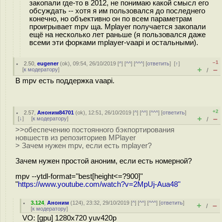
закопали где-то в 2012, не понимаю какой смысл его
обсуждать -- хотя я им пользовался до последнего
конечно, но объективно он по всем параметрам
проигрывает mpv ща. Mplayer получается закопали
ещё на несколько лет раньше (я пользовался даже
всеми эти форками mplayer-vaapi и остальными).
–1
2.50
,
eugener
(
ok
), 09:54, 26/10/2019 [
^
] [
^^
] [
^^^
] [
ответить
]
[
↑
]
+
–
[
к модератору
]
/
В mpv есть поддержка vaapi.
+2
2.57
,
Аноним84701
(
ok
), 12:51, 26/10/2019 [
^
] [
^^
] [
^^^
] [
ответить
]
+
–
[
↓
] [
к модератору
]
/
>>обеспечению постоянного бэкпортирования
новшеств из репозиториев MPlayer
> Зачем нужен mpv, если есть mplayer?
Зачем нужен простой аноним, если есть номерной?
mpv --ytdl-format="best[height<=?900]"
"
https://www.youtube.com/watch?v=2MpUj-Aua48"
3.124
,
Аноним
(
124
), 23:32, 29/10/2019 [
^
] [
^^
] [
^^^
] [
ответить
]
+
–
/
[
к модератору
]
VO: [gpu] 1280x720 yuv420p