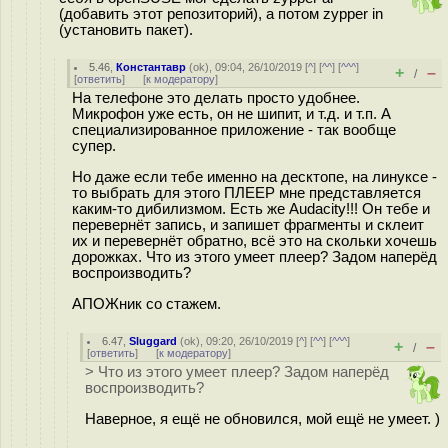
(добавить этот репозиторий), а потом zypper in
(установить пакет).
5.46
,
Константавр
(
ok
), 09:04, 26/10/2019 [
^
] [
^^
] [
^^^
]
+
–
/
[
ответить
]
[
к модератору
]
На телефоне это делать просто удобнее.
Микрофон уже есть, он не шипит, и т.д. и т.п. А
специализированное приложение - так вообще
супер.
Но даже если тебе именно на десктопе, на линуксе -
то выбрать для этого ПЛЕЕР мне представляется
каким-то дибилизмом. Есть же Audacity!!! Он тебе и
перевернёт запись, и запишет фрагменты и склеит
их и перевернёт обратно, всё это на скольки хочешь
дорожках. Что из этого умеет плеер? Задом наперёд
воспроизводить?
АПОЖник со стажем.
6.47
,
Sluggard
(
ok
), 09:20, 26/10/2019 [
^
] [
^^
] [
^^^
]
+
–
/
[
ответить
]
[
к модератору
]
> Что из этого умеет плеер? Задом наперёд
воспроизводить?
Наверное, я ещё не обновился, мой ещё не умеет. )