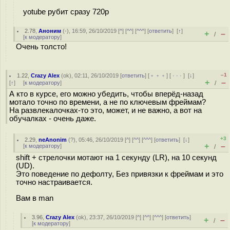
yotube рубит сразу 720p
2.78
,
Аноним
(
-
), 16:59, 26/10/2019 [
^
] [
^^
] [
^^^
] [
ответить
]
[
↑
]
+
–
/
[
к модератору
]
Очень толсто!
–1
1.22
,
Crazy Alex
(
ok
), 02:11, 26/10/2019 [
ответить
] [
﹢﹢﹢
] [
· · ·
]
[
↓
]
+
–
[
↑
] [
к модератору
]
/
А кто в курсе, его можно убедить, чтобы вперёд-назад
мотало точно по времени, а не по ключевым фреймам?
На развлекалочках-то это, может, и не важно, а вот на
обучалках - очень даже.
+3
2.29
,
neAnonim
(
?
), 05:46, 26/10/2019 [
^
] [
^^
] [
^^^
] [
ответить
]
[
↓
]
+
–
[
к модератору
]
/
shift + стрелочки мотают на 1 секунду (LR), на 10 секунд
(UD).
Это поведение по дефолту, Без привязки к фреймам и это
точно настраивается.
Вам в man
3.96
,
Crazy Alex
(
ok
), 23:37, 26/10/2019 [
^
] [
^^
] [
^^^
] [
ответить
]
+
–
/
[
к модератору
]