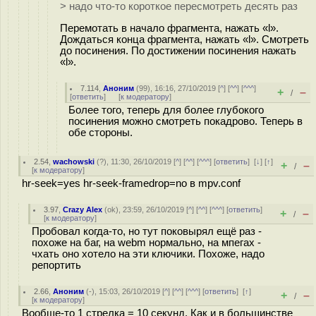
> надо что-то короткое пересмотреть десять раз
Перемотать в начало фрагмента, нажать «l».
Дождаться конца фрагмента, нажать «l». Смотреть
до посинения. По достижении посинения нажать
«l».
7.114
,
Аноним
(
99
), 16:16, 27/10/2019 [
^
] [
^^
] [
^^^
]
+
–
/
[
ответить
]
[
к модератору
]
Более того, теперь для более глубокого
посинения можно смотреть покадрово. Теперь в
обе стороны.
2.54
,
wachowski
(
?
), 11:30, 26/10/2019 [
^
] [
^^
] [
^^^
] [
ответить
]
[
↓
] [
↑
]
+
–
/
[
к модератору
]
hr-seek=yes hr-seek-framedrop=no в mpv.conf
3.97
,
Crazy Alex
(
ok
), 23:59, 26/10/2019 [
^
] [
^^
] [
^^^
] [
ответить
]
+
–
/
[
к модератору
]
Пробовал когда-то, но тут поковырял ещё раз -
похоже на баг, на webm нормально, на мпегах -
чхать оно хотело на эти ключики. Похоже, надо
репортить
2.66
,
Аноним
(
-
), 15:03, 26/10/2019 [
^
] [
^^
] [
^^^
] [
ответить
]
[
↑
]
+
–
/
[
к модератору
]
Вообще-то 1 стрелка = 10 секунд. Как и в большинстве