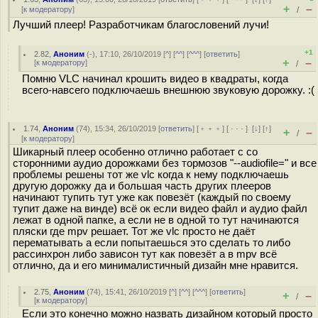
+
–
[
к модератору
]
/
Лучший плеер! Разработчикам благословений лучи!
+1
2.82
,
Аноним
(
-
), 17:10, 26/10/2019 [
^
] [
^^
] [
^^^
] [
ответить
]
+
–
[
к модератору
]
/
Помню VLC начинал крошить видео в квадраты, когда
всего-навсего подключаешь внешнюю звуковую дорожку. :(
1.74
,
Аноним
(
74
), 15:34, 26/10/2019 [
ответить
] [
﹢﹢﹢
] [
· · ·
]
[
↓
] [
↑
]
+
–
/
[
к модератору
]
Шикарный плеер особенно отлично работает с со
сторонними аудио дорожками без тормозов "--audiofile=" и все
проблемы решены тот же vlc когда к нему подключаешь
другую дорожку да и большая часть других плееров
начинают тупить тут уже как повезёт (каждый по своему
тупит даже на винде) всё ок если видео файл и аудио файл
лежат в одной папке, а если не в одной то тут начинаются
пляски где mpv решает. Тот же vlc просто не даёт
перематывать а если попытаешься это сделать то либо
рассинхрон либо зависон тут как повезёт а в mpv всё
отлично, да и его минималистичный дизайн мне нравится.
2.75
,
Аноним
(
74
), 15:41, 26/10/2019 [
^
] [
^^
] [
^^^
] [
ответить
]
+
–
/
[
к модератору
]
Если это конечно можно назвать дизайном который просто