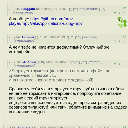
+2
2.44
,
Sluggard
(
ok
), 08:13, 26/10/2019 [
^
] [
^^
] [
^^^
] [
ответить
]
[
↑
]
+
–
[
к модератору
]
/
А вообще:
https://github.com/mpv-
player/mpv/wiki/Applications-using-mpv
+2
2.64
,
Аноним
(
-
), 15:01, 26/10/2019 [
^
] [
^^
] [
^^^
] [
ответить
]
+
–
[
к модератору
]
/
А чем тебе не нравится дефалтный? Отличный же
интерфейс.
2.108
,
Аноним
(
108
), 14:35, 27/10/2019 [
^
] [
^^
] [
^^^
] [
ответить
]
+
–
/
[
к модератору
]
>Smplayer тормозит (конкретно сам интерфейс - по
сравнению с тем же vlc,
>на нажатие кнопок отвечает с задержкой).
Сравнил у себя vlc и smplayer с mpv, субъективно в обоих
ничего не тормозит в интерфейсе, попробуйте сочетание
разных версий mpv+smplayer
ещё , если вы используете это для простомтра видео из
сервисов типа ютуб или твич, обратите внимание на кодеки
выводящие видео.
+1
1.63
,
Аноним
(
63
), 15:00, 26/10/2019 [
ответить
] [
﹢﹢﹢
] [
· · ·
]
[
↓
] [
↑
]