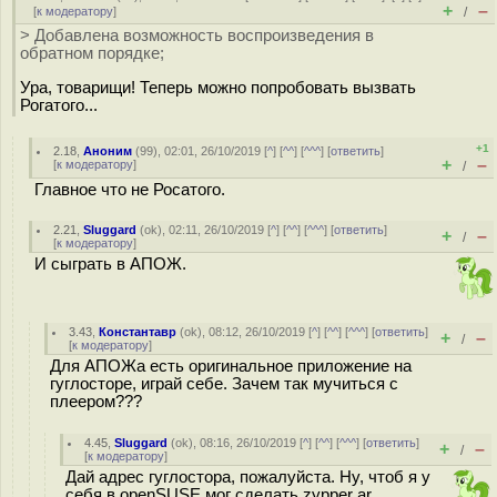
+
–
[
к модератору
]
/
> Добавлена возможность воспроизведения в
обратном порядке;
Ура, товарищи! Теперь можно попробовать вызвать
Рогатого...
+1
2.18
,
Аноним
(
99
), 02:01, 26/10/2019 [
^
] [
^^
] [
^^^
] [
ответить
]
+
–
[
к модератору
]
/
Главное что не Росатого.
2.21
,
Sluggard
(
ok
), 02:11, 26/10/2019 [
^
] [
^^
] [
^^^
] [
ответить
]
+
–
/
[
к модератору
]
И сыграть в АПОЖ.
3.43
,
Константавр
(
ok
), 08:12, 26/10/2019 [
^
] [
^^
] [
^^^
] [
ответить
]
+
–
/
[
к модератору
]
Для АПОЖа есть оригинальное приложение на
гуглосторе, играй себе. Зачем так мучиться с
плеером???
4.45
,
Sluggard
(
ok
), 08:16, 26/10/2019 [
^
] [
^^
] [
^^^
] [
ответить
]
+
–
/
[
к модератору
]
Дай адрес гуглостора, пожалуйста. Ну, чтоб я у
себя в openSUSE мог сделать zypper ar