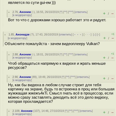
является по сути gui-ем )))
2.76
,
Аноним
(
-
), 16:55, 26/10/2019 [
^
] [
^^
] [
^^^
] [
ответить
]
+
–
/
[
к модератору
]
Вот то что с дорожками хорошо работает это и радует.
+1
1.85
,
Анонидзе
(
?
), 17:43, 26/10/2019 [
ответить
] [
﹢﹢﹢
] [
· · ·
]
[
↓
] [
↑
]
+
–
[
к модератору
]
/
Объясните пожалуйста - зачем видеоплееру Vulkan?
+1
2.88
,
Аноним
(
-
), 18:01, 26/10/2019 [
^
] [
^^
] [
^^^
] [
ответить
]
+
–
[
к модератору
]
/
Чтоб обращаться напрямую к видюхе и жрать меньше
ресурсов?
2.90
,
Аноним
(
89
), 19:49, 26/10/2019 [
^
] [
^^
] [
^^^
] [
ответить
]
+
–
/
[
к модератору
]
Ну, как бы видюха в любом случае строит для тебя
картинку на экране, будь то встроенка в проц или большая
жужжащая жжежъ4кTi. Смысл гнать всё в процессор, если
можно сразу заставлять декодить всё это дело видюху,
которая прохлаждается?
2.109
,
Аноним
(
107
), 14:46, 27/10/2019 [
^
] [
^^
] [
^^^
] [
ответить
]
+
–
/
[
к модератору
]