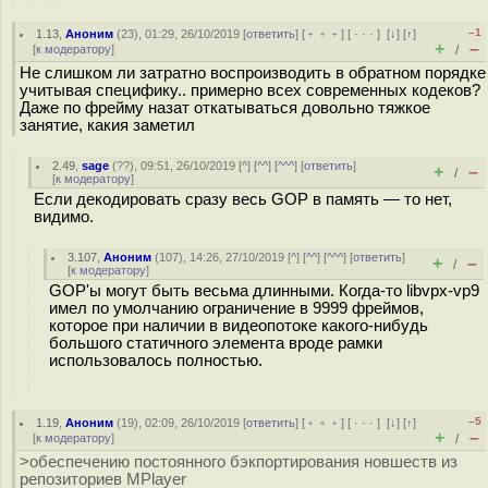
–1
1.13
,
Аноним
(
23
), 01:29, 26/10/2019 [
ответить
] [
﹢﹢﹢
] [
· · ·
]
[
↓
] [
↑
]
+
–
[
к модератору
]
/
Не слишком ли затратно воспроизводить в обратном порядке
учитывая специфику.. примерно всех современных кодеков?
Даже по фрейму назат откатываться довольно тяжкое
занятие, какия заметил
2.49
,
sage
(
??
), 09:51, 26/10/2019 [
^
] [
^^
] [
^^^
] [
ответить
]
+
–
/
[
к модератору
]
Если декодировать сразу весь GOP в память — то нет,
видимо.
3.107
,
Аноним
(
107
), 14:26, 27/10/2019 [
^
] [
^^
] [
^^^
] [
ответить
]
+
–
/
[
к модератору
]
GOP'ы могут быть весьма длинными. Когда-то libvpx-vp9
имел по умолчанию ограничение в 9999 фреймов,
которое при наличии в видеопотоке какого-нибудь
большого статичного элемента вроде рамки
использовалось полностью.
–5
1.19
,
Аноним
(
19
), 02:09, 26/10/2019 [
ответить
] [
﹢﹢﹢
] [
· · ·
]
[
↓
] [
↑
]
+
–
[
к модератору
]
/
>обеспечению постоянного бэкпортирования новшеств из
репозиториев MPlayer