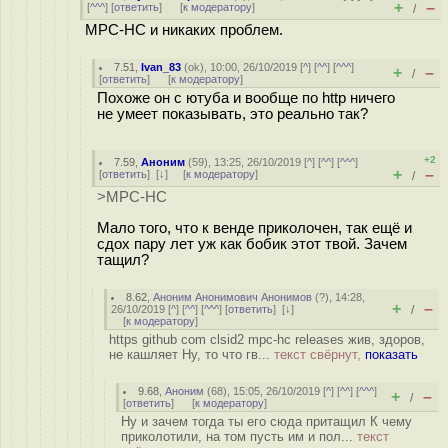
+
–
[
^^^
] [
ответить
]
[
к модератору
]
/
MPC-HC и никаких проблем.
7.51
,
Ivan_83
(
ok
), 10:00, 26/10/2019 [
^
] [
^^
] [
^^^
]
+
–
/
[
ответить
]
[
к модератору
]
Похоже он с ютуба и вообще по http ничего
не умеет показывать, это реально так?
+2
7.59
,
Аноним
(
59
), 13:25, 26/10/2019 [
^
] [
^^
] [
^^^
]
+
–
[
ответить
]
[
↓
] [
к модератору
]
/
>MPC-HC
Мало того, что к венде приколочен, так ещё и
сдох пару лет уж как бобик этот твой. Зачем
тащил?
8.62
,
Аноним Анонимович Анонимов
(
?
), 14:28,
+
–
26/10/2019 [
^
] [
^^
] [
^^^
] [
ответить
]
[
↓
]
/
[
к модератору
]
https github com clsid2 mpc-hc releases жив, здоров,
не кашляет Ну, то что гв...
текст свёрнут,
показать
9.68
,
Аноним
(
68
), 15:05, 26/10/2019 [
^
] [
^^
] [
^^^
]
+
–
/
[
ответить
]
[
к модератору
]
Ну и зачем тогда ты его сюда притащил К чему
приколотили, на том пусть им и пол...
текст