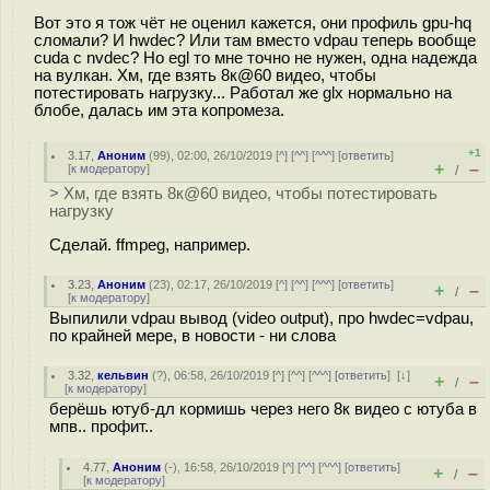
Вот это я тож чёт не оценил кажется, они профиль gpu-hq
сломали? И hwdec? Или там вместо vdpau теперь вообще
cuda с nvdec? Но egl то мне точно не нужен, одна надежда
на вулкан. Хм, где взять 8к@60 видео, чтобы
потестировать нагрузку... Работал же glx нормально на
блобе, далась им эта копромеза.
+1
3.17
,
Аноним
(
99
), 02:00, 26/10/2019 [
^
] [
^^
] [
^^^
] [
ответить
]
+
–
[
к модератору
]
/
> Хм, где взять 8к@60 видео, чтобы потестировать
нагрузку
Сделай. ffmpeg, например.
3.23
,
Аноним
(
23
), 02:17, 26/10/2019 [
^
] [
^^
] [
^^^
] [
ответить
]
+
–
/
[
к модератору
]
Выпилили vdpau вывод (video output), про hwdec=vdpau,
по крайней мере, в новости - ни слова
3.32
,
кельвин
(
?
), 06:58, 26/10/2019 [
^
] [
^^
] [
^^^
] [
ответить
]
[
↓
]
+
–
/
[
к модератору
]
берёшь ютуб-дл кормишь через него 8к видео с ютуба в
мпв.. профит..
4.77
,
Аноним
(
-
), 16:58, 26/10/2019 [
^
] [
^^
] [
^^^
] [
ответить
]
+
–
/
[
к модератору
]