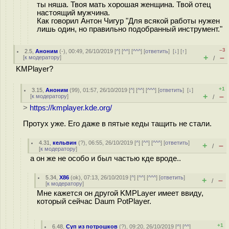
ты няша. Твоя мать хорошая женщина. Твой отец
настоящий мужчина.
Как говорил Антон Чигур "Для всякой работы нужен
лишь один, но правильно подобранный инструмент."
–3
2.5
,
Аноним
(
-
), 00:49, 26/10/2019 [
^
] [
^^
] [
^^^
] [
ответить
]
[
↓
] [
↑
]
+
–
[
к модератору
]
/
KMPlayer?
+1
3.15
,
Аноним
(
99
), 01:57, 26/10/2019 [
^
] [
^^
] [
^^^
] [
ответить
]
[
↓
]
+
–
[
к модератору
]
/
>
https://kmplayer.kde.org/
Протух уже. Его даже в пятые кеды тащить не стали.
4.31
,
кельвин
(
?
), 06:55, 26/10/2019 [
^
] [
^^
] [
^^^
] [
ответить
]
+
–
/
[
к модератору
]
а он же не особо и был частью кде вроде..
5.34
,
X86
(
ok
), 07:13, 26/10/2019 [
^
] [
^^
] [
^^^
] [
ответить
]
+
–
/
[
к модератору
]
Мне кажется он другой KMPLayer имеет ввиду,
который сейчас Daum PotPlayer.
+1
6.48
,
Суп из потрошков
(
?
), 09:20, 26/10/2019 [
^
] [
^^
]