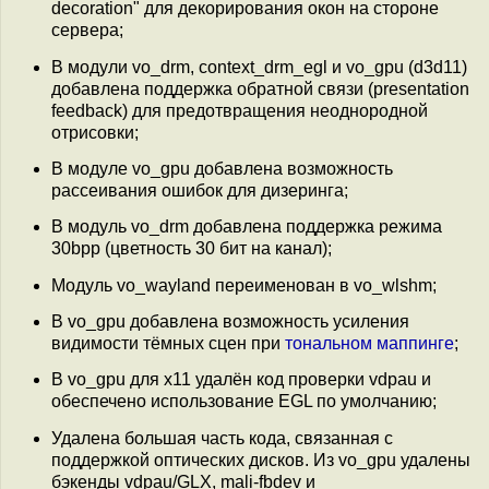
decoration" для декорирования окон на стороне
сервера;
В модули vo_drm, context_drm_egl и vo_gpu (d3d11)
добавлена поддержка обратной связи (presentation
feedback) для предотвращения неоднородной
отрисовки;
В модуле vo_gpu добавлена возможность
рассеивания ошибок для дизеринга;
В модуль vo_drm добавлена поддержка режима
30bpp (цветность 30 бит на канал);
Модуль vo_wayland переименован в vo_wlshm;
В vo_gpu добавлена возможность усиления
видимости тёмных сцен при
тональном маппинге
;
В vo_gpu для x11 удалён код проверки vdpau и
обеспечено использование EGL по умолчанию;
Удалена большая часть кода, связанная с
поддержкой оптических дисков. Из vo_gpu удалены
бэкенды vdpau/GLX, mali-fbdev и