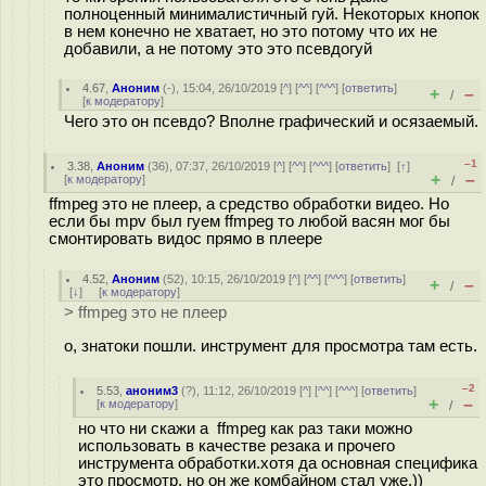
полноценный минималистичный гуй. Некоторых кнопок
в нем конечно не хватает, но это потому что их не
добавили, а не потому это это псевдогуй
4.67
,
Аноним
(
-
), 15:04, 26/10/2019 [
^
] [
^^
] [
^^^
] [
ответить
]
+
–
/
[
к модератору
]
Чего это он псевдо? Вполне графический и осязаемый.
–1
3.38
,
Аноним
(
36
), 07:37, 26/10/2019 [
^
] [
^^
] [
^^^
] [
ответить
]
[
↑
]
+
–
[
к модератору
]
/
ffmpeg это не плеер, а средство обработки видео. Но
если бы mpv был гуем ffmpeg то любой васян мог бы
смонтировать видос прямо в плеере
4.52
,
Аноним
(
52
), 10:15, 26/10/2019 [
^
] [
^^
] [
^^^
] [
ответить
]
+
–
/
[
↓
] [
к модератору
]
> ffmpeg это не плеер
о, знатоки пошли. инструмент для просмотра там есть.
–2
5.53
,
аноним3
(
?
), 11:12, 26/10/2019 [
^
] [
^^
] [
^^^
] [
ответить
]
+
–
[
к модератору
]
/
но что ни скажи а ffmpeg как раз таки можно
использовать в качестве резака и прочего
инструмента обработки.хотя да основная специфика
это просмотр. но он же комбайном стал уже.))