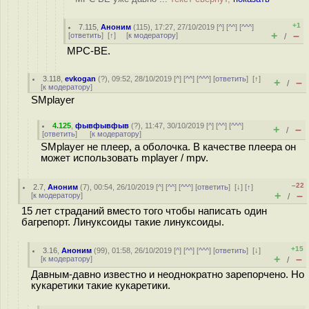
+1
7.115
,
Аноним
(
115
), 17:27, 27/10/2019 [
^
] [
^^
] [
^^^
]
+
–
[
ответить
]
[
↑
] [
к модератору
]
/
MPC-BE.
3.118
,
evkogan
(
?
), 09:52, 28/10/2019 [
^
] [
^^
] [
^^^
] [
ответить
]
[
↑
]
+
–
/
[
к модератору
]
SMplayer
4.125
,
фывфывфыв
(
?
), 11:47, 30/10/2019 [
^
] [
^^
] [
^^^
]
+
–
/
[
ответить
]
[
к модератору
]
SMplayer не плеер, а оболочка. В качестве плеера он
может использовать mplayer / mpv.
–22
2.7
,
Аноним
(
7
), 00:54, 26/10/2019 [
^
] [
^^
] [
^^^
] [
ответить
]
[
↓
] [
↑
]
+
–
[
к модератору
]
/
15 лет страданий вместо того чтобы написать один
багрепорт. Линуксоиды такие линуксоиды.
+15
3.16
,
Аноним
(
99
), 01:58, 26/10/2019 [
^
] [
^^
] [
^^^
] [
ответить
]
[
↓
]
+
–
[
к модератору
]
/
Давным-давно известно и неоднократно зарепорчено. Но
кукаретики такие кукаретики.