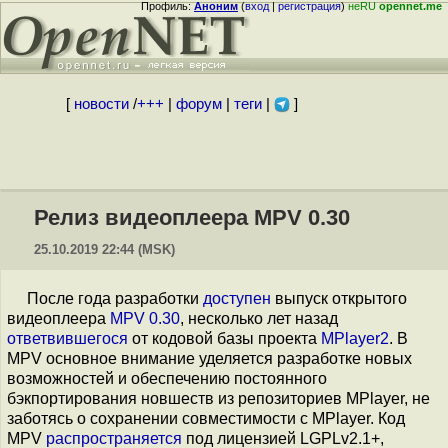
Профиль:
Аноним
(
вход
|
регистрация
)
неRU
opennet.me
[
новости
/
+++
|
форум
|
теги
|
]
Релиз видеоплеера MPV 0.30
25.10.2019 22:44 (MSK)
После года разработки
доступен
выпуск открытого
видеоплеера
MPV 0.30
, несколько лет назад
ответвившегося
от кодовой базы проекта
MPlayer2
. В
MPV основное внимание уделяется разработке новых
возможностей и обеспечению постоянного
бэкпортирования новшеств из репозиториев MPlayer, не
заботясь о сохранении совместимости с MPlayer. Код
MPV
распространяется
под лицензией LGPLv2.1+,