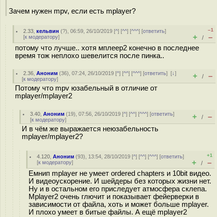
Зачем нужен mpv, если есть mplayer?
–1
2.33
,
кельвин
(
?
), 06:59, 26/10/2019 [
^
] [
^^
] [
^^^
] [
ответить
]
+
–
[
к модератору
]
/
потому что лучше.. хотя мплеер2 конечно в последнее
время тож неплохо шевелится после пинка..
2.36
,
Аноним
(
36
), 07:24, 26/10/2019 [
^
] [
^^
] [
^^^
] [
ответить
]
[
↓
]
+
–
/
[
к модератору
]
Потому что mpv юзабельный в отличие от
mplayer/mplayer2
3.40
,
Аноним
(
19
), 07:56, 26/10/2019 [
^
] [
^^
] [
^^^
] [
ответить
]
+
–
/
[
к модератору
]
И в чём же выражается неюзабельность
mplayer/mplayer2?
+1
4.120
,
Аноним
(
93
), 13:54, 28/10/2019 [
^
] [
^^
] [
^^^
] [
ответить
]
+
–
[
к модератору
]
/
Емнип mplayer не умеет ordered chapters и 10bit видео.
И видеоускорение. И шейдеры без которых жизни нет.
Ну и в остальном его приследует атмосфера склепа.
Mplayer2 очень глючит и показывает фейерверки в
зависимости от файла, хоть и может больше mplayer.
И плохо умеет в битые файлы. А ещё mplayer2