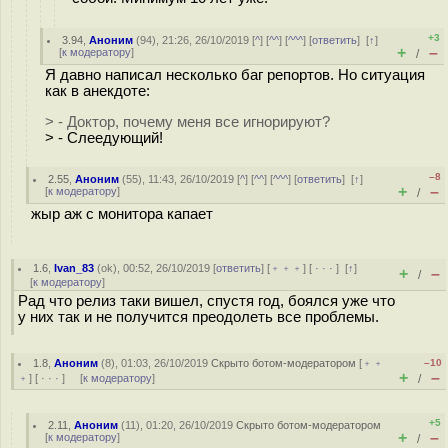
+3
3.94
,
Аноним
(
94
), 21:26, 26/10/2019 [
^
] [
^^
] [
^^^
] [
ответить
]
[
↑
]
+
–
[
к модератору
]
/
Я давно написал несколько баг репортов. Но ситуация
как в анекдоте:
> - Доктор, почему меня все игнорируют?
> - Слеедующий!
–8
2.55
,
Аноним
(
55
), 11:43, 26/10/2019 [
^
] [
^^
] [
^^^
] [
ответить
]
[
↑
]
+
–
[
к модератору
]
/
жыр аж с монитора капает
1.6
,
Ivan_83
(
ok
), 00:52, 26/10/2019 [
ответить
] [
﹢﹢﹢
] [
· · ·
]
[
↑
]
+
–
/
[
к модератору
]
Рад что релиз таки вишел, спустя год, боялся уже что
у них так и не получится преодолеть все проблемы.
1.8
,
Аноним
(
8
), 01:03, 26/10/2019
Скрыто ботом-модератором
[
﹢﹢
–10
+
–
﹢
] [
· · ·
] [
к модератору
]
/
+5
2.11
,
Аноним
(
11
), 01:20, 26/10/2019
Скрыто ботом-модератором
+
–
[
к модератору
]
/