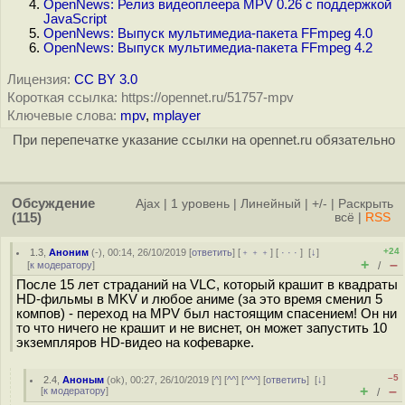
OpenNews: Релиз видеоплеера MPV 0.26 с поддержкой
JavaScript
OpenNews: Выпуск мультимедиа-пакета FFmpeg 4.0
OpenNews: Выпуск мультимедиа-пакета FFmpeg 4.2
Лицензия:
CC BY 3.0
Короткая ссылка: https://opennet.ru/51757-mpv
Ключевые слова:
mpv
,
mplayer
При перепечатке указание ссылки на opennet.ru обязательно
Обсуждение
Ajax
|
1 уровень
|
Линейный
|
+/-
|
Раскрыть
(115)
всё
|
RSS
+24
1.3
,
Аноним
(
-
), 00:14, 26/10/2019 [
ответить
] [
﹢﹢﹢
] [
· · ·
]
[
↓
]
+
–
[
к модератору
]
/
После 15 лет страданий на VLC, который крашит в квадраты
HD-фильмы в MKV и любое аниме (за это время сменил 5
компов) - переход на MPV был настоящим спасением! Он ни
то что ничего не крашит и не виснет, он может запустить 10
экземпляров HD-видео на кофеварке.
–5
2.4
,
Аноным
(
ok
), 00:27, 26/10/2019 [
^
] [
^^
] [
^^^
] [
ответить
]
[
↓
]
+
–
[
к модератору
]
/