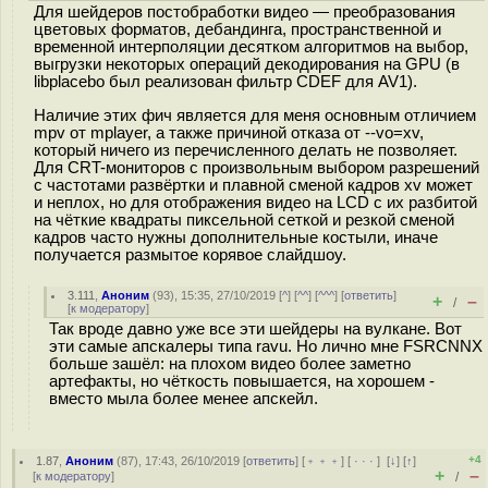
Для шейдеров постобработки видео — преобразования
цветовых форматов, дебандинга, пространственной и
временной интерполяции десятком алгоритмов на выбор,
выгрузки некоторых операций декодирования на GPU (в
libplacebo был реализован фильтр CDEF для AV1).
Наличие этих фич является для меня основным отличием
mpv от mplayer, а также причиной отказа от --vo=xv,
который ничего из перечисленного делать не позволяет.
Для CRT-мониторов с произвольным выбором разрешений
с частотами развёртки и плавной сменой кадров xv может
и неплох, но для отображения видео на LCD с их разбитой
на чёткие квадраты пиксельной сеткой и резкой сменой
кадров часто нужны дополнительные костыли, иначе
получается размытое корявое слайдшоу.
3.111
,
Аноним
(
93
), 15:35, 27/10/2019 [
^
] [
^^
] [
^^^
] [
ответить
]
+
–
/
[
к модератору
]
Так вроде давно уже все эти шейдеры на вулкане. Вот
эти самые апскалеры типа ravu. Но лично мне FSRCNNX
больше зашёл: на плохом видео более заметно
артефакты, но чёткость повышается, на хорошем -
вместо мыла более менее апскейл.
+4
1.87
,
Аноним
(
87
), 17:43, 26/10/2019 [
ответить
] [
﹢﹢﹢
] [
· · ·
]
[
↓
] [
↑
]
+
–
[
к модератору
]
/