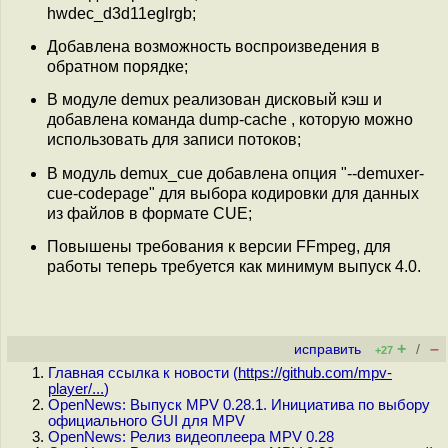
hwdec_d3d11eglrgb;
Добавлена возможность воспроизведения в
обратном порядке;
В модуле demux реализован дисковый кэш и
добавлена команда dump-cache , которую можно
использовать для записи потоков;
В модуль demux_cue добавлена опция "--demuxer-
cue-codepage" для выбора кодировки для данных
из файлов в формате CUE;
Повышены требования к версии FFmpeg, для
работы теперь требуется как минимум выпуск 4.0.
+
–
исправить
/
+27
Главная ссылка к новости (
https://github.com/mpv-
player/...
)
OpenNews: Выпуск MPV 0.28.1. Инициатива по выбору
официального GUI для MPV
OpenNews: Релиз видеоплеера MPV 0.28