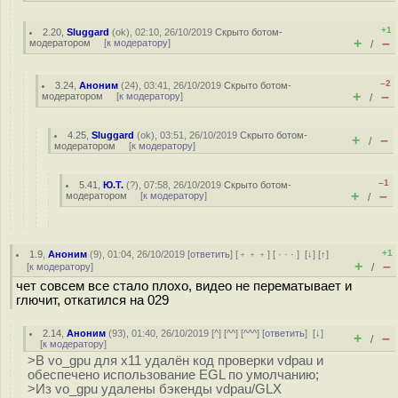
+1
2.20
,
Sluggard
(
ok
), 02:10, 26/10/2019
Скрыто ботом-
+
–
модератором
[
к модератору
]
/
–2
3.24
,
Аноним
(
24
), 03:41, 26/10/2019
Скрыто ботом-
+
–
модератором
[
к модератору
]
/
4.25
,
Sluggard
(
ok
), 03:51, 26/10/2019
Скрыто ботом-
+
–
/
модератором
[
к модератору
]
–1
5.41
,
Ю.Т.
(
?
), 07:58, 26/10/2019
Скрыто ботом-
+
–
модератором
[
к модератору
]
/
+1
1.9
,
Аноним
(
9
), 01:04, 26/10/2019 [
ответить
] [
﹢﹢﹢
] [
· · ·
]
[
↓
] [
↑
]
+
–
[
к модератору
]
/
чет совсем все стало плохо, видео не перематывает и
глючит, откатился на 029
2.14
,
Аноним
(
93
), 01:40, 26/10/2019 [
^
] [
^^
] [
^^^
] [
ответить
]
[
↓
]
+
–
/
[
к модератору
]
>В vo_gpu для x11 удалён код проверки vdpau и
обеспечено использование EGL по умолчанию;
>Из vo_gpu удалены бэкенды vdpau/GLX