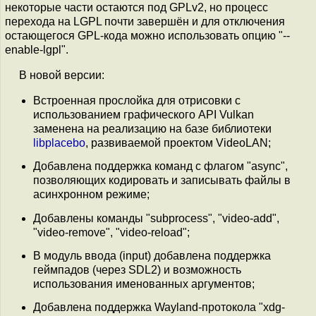
некоторые части остаются под GPLv2, но процесс
перехода на LGPL почти завершён и для отключения
остающегося GPL-кода можно использовать опцию "--
enable-lgpl".
В новой версии:
Встроенная прослойка для отрисовки с
использованием графического API Vulkan
заменена на реализацию на базе библиотеки
libplacebo
, развиваемой проектом VideoLAN;
Добавлена поддержка команд с флагом "async",
позволяющих кодировать и записывать файлы в
асинхронном режиме;
Добавлены команды "subprocess", "video-add",
"video-remove", "video-reload";
В модуль ввода (input) добавлена поддержка
геймпадов (через SDL2) и возможность
использования именованных аргументов;
Добавлена поддержка Wayland-протокола "xdg-