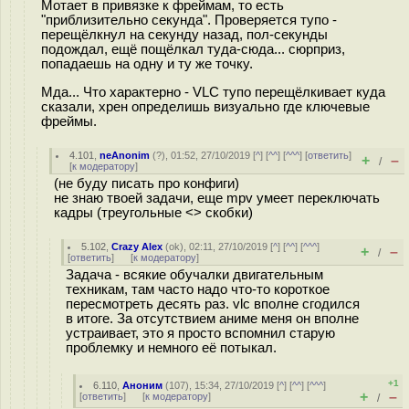
Мотает в привязке к фреймам, то есть
"приблизительно секунда". Проверяется тупо -
перещёлкнул на секунду назад, пол-секунды
подождал, ещё пощёлкал туда-сюда... сюрприз,
попадаешь на одну и ту же точку.
Мда... Что характерно - VLC тупо перещёлкивает куда
сказали, хрен определишь визуально где ключевые
фреймы.
4.101
,
neAnonim
(
?
), 01:52, 27/10/2019 [
^
] [
^^
] [
^^^
] [
ответить
]
+
–
/
[
к модератору
]
(не буду писать про конфиги)
не знаю твоей задачи, еще mpv умеет переключать
кадры (треугольные <> скобки)
5.102
,
Crazy Alex
(
ok
), 02:11, 27/10/2019 [
^
] [
^^
] [
^^^
]
+
–
/
[
ответить
]
[
к модератору
]
Задача - всякие обучалки двигательным
техникам, там часто надо что-то короткое
пересмотреть десять раз. vlc вполне сгодился
в итоге. За отсутствием аниме меня он вполне
устраивает, это я просто вспомнил старую
проблемку и немного её потыкал.
+1
6.110
,
Аноним
(
107
), 15:34, 27/10/2019 [
^
] [
^^
] [
^^^
]
+
–
[
ответить
]
[
к модератору
]
/