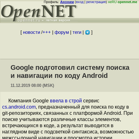
Профиль:
Аноним
(
вход
|
регистрация
)
неRU
opennet.me
[
новости
/
+++
|
форум
|
теги
|
]
Google подготовил систему поиска
и навигации по коду Android
11.12.2019 08:00 (MSK)
Компания Google
ввела в строй
сервис
cs.android.com
, предназначенный для поиска по коду в
git-репозиториях, связанных с платформой Android. При
поиске учитываются различные классы элементов,
встречающихся в коде, а результат выводится в
наглядном виде с подсветкой синтаксиса, возможностью
межссылочной навигации и просмотра истории