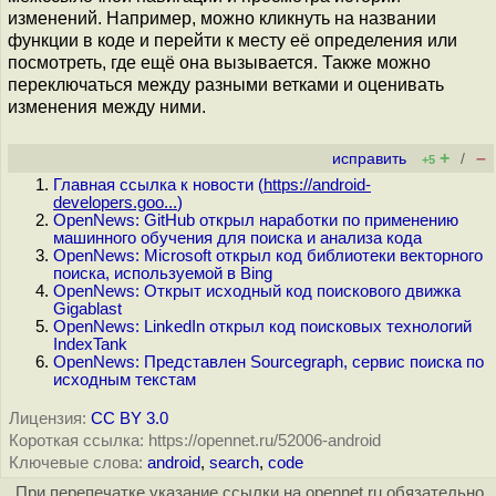
изменений. Например, можно кликнуть на названии
функции в коде и перейти к месту её определения или
посмотреть, где ещё она вызывается. Также можно
переключаться между разными ветками и оценивать
изменения между ними.
+
–
исправить
/
+5
Главная ссылка к новости (
https://android-
developers.goo...
)
OpenNews: GitHub открыл наработки по применению
машинного обучения для поиска и анализа кода
OpenNews: Microsoft открыл код библиотеки векторного
поиска, используемой в Bing
OpenNews: Открыт исходный код поискового движка
Gigablast
OpenNews: LinkedIn открыл код поисковых технологий
IndexTank
OpenNews: Представлен Sourcegraph, сервис поиска по
исходным текстам
Лицензия:
CC BY 3.0
Короткая ссылка: https://opennet.ru/52006-android
Ключевые слова:
android
,
search
,
code
При перепечатке указание ссылки на opennet.ru обязательно