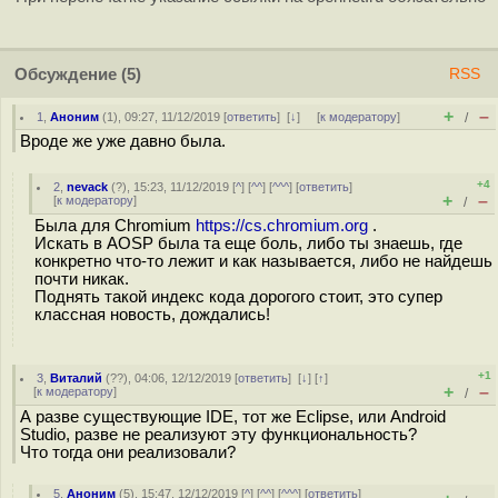
Обсуждение
(5)
RSS
+
–
1
,
Аноним
(
1
), 09:27, 11/12/2019 [
ответить
]
[
↓
] [
к модератору
]
/
Вроде же уже давно была.
+4
2
,
nevack
(
?
), 15:23, 11/12/2019 [
^
] [
^^
] [
^^^
] [
ответить
]
+
–
[
к модератору
]
/
Была для Chromium
https://cs.chromium.org
.
Искать в AOSP была та еще боль, либо ты знаешь, где
конкретно что-то лежит и как называется, либо не найдешь
почти никак.
Поднять такой индекс кода дорогого стоит, это супер
классная новость, дождались!
+1
3
,
Виталий
(
??
), 04:06, 12/12/2019 [
ответить
]
[
↓
] [
↑
]
+
–
[
к модератору
]
/
А разве существующие IDE, тот же Eclipse, или Android
Studio, разве не реализуют эту функциональность?
Что тогда они реализовали?
5
,
Аноним
(
5
), 15:47, 12/12/2019 [
^
] [
^^
] [
^^^
] [
ответить
]