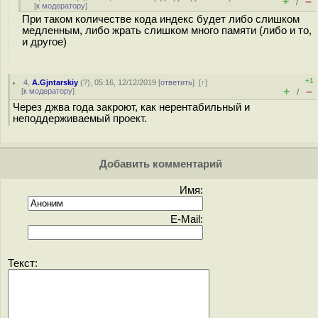
+
–
/
[
к модератору
]
При таком количестве кода индекс будет либо слишком
медленным, либо жрать слишком много памяти (либо и то,
и другое)
+1
4
,
A.Gjntarskiy
(
?
), 05:16, 12/12/2019 [
ответить
]
[
↑
]
+
–
[
к модератору
]
/
Через джва года закроют, как нерентабильный и
неподдерживаемый проект.
Добавить комментарий
Имя:
E-Mail:
Текст: