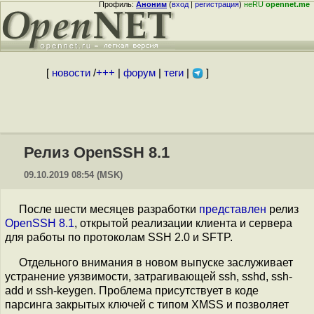
Профиль:
Аноним
(
вход
|
регистрация
)
неRU
opennet.me
[
новости
/
+++
|
форум
|
теги
|
]
Релиз OpenSSH 8.1
09.10.2019 08:54 (MSK)
После шести месяцев разработки
представлен
релиз
OpenSSH 8.1
, открытой реализации клиента и сервера
для работы по протоколам SSH 2.0 и SFTP.
Отдельного внимания в новом выпуске заслуживает
устранение уязвимости, затрагивающей ssh, sshd, ssh-
add и ssh-keygen. Проблема присутствует в коде
парсинга закрытых ключей с типом XMSS и позволяет