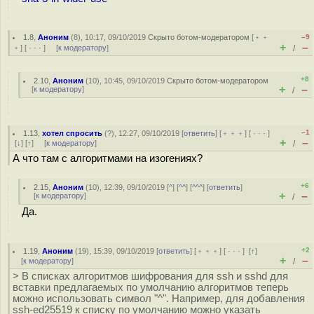
1.8
,
Аноним
(
8
), 10:17, 09/10/2019
Скрыто ботом-модератором
[
﹢﹢
–9
+
–
﹢
] [
· · ·
] [
к модератору
]
/
+8
2.10
,
Аноним
(
10
), 10:45, 09/10/2019
Скрыто ботом-модератором
+
–
[
к модератору
]
/
–1
1.13
,
хотел спросить
(
?
), 12:27, 09/10/2019 [
ответить
] [
﹢﹢﹢
] [
· · ·
]
+
–
[
↓
] [
↑
] [
к модератору
]
/
А что там с алгоритмами на изогениях?
+6
2.15
,
Аноним
(
10
), 12:39, 09/10/2019 [
^
] [
^^
] [
^^^
] [
ответить
]
+
–
[
к модератору
]
/
Да.
+2
1.19
,
Аноним
(
19
), 15:39, 09/10/2019 [
ответить
] [
﹢﹢﹢
] [
· · ·
]
[
↑
]
+
–
[
к модератору
]
/
> В списках алгоритмов шифрования для ssh и sshd для
вставки предлагаемых по умолчанию алгоритмов теперь
можно использовать символ "^". Например, для добавления
ssh-ed25519 к списку по умолчанию можно указать