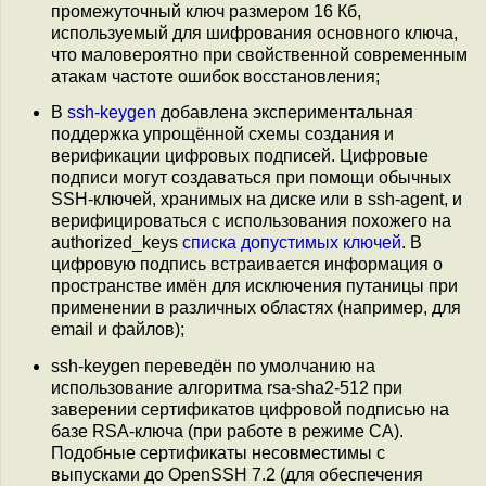
промежуточный ключ размером 16 Кб,
используемый для шифрования основного ключа,
что маловероятно при свойственной современным
атакам частоте ошибок восстановления;
В
ssh-keygen
добавлена экспериментальная
поддержка упрощённой схемы создания и
верификации цифровых подписей. Цифровые
подписи могут создаваться при помощи обычных
SSH-ключей, хранимых на диске или в ssh-agent, и
верифицироваться с использования похожего на
authorized_keys
списка допустимых ключей
. В
цифровую подпись встраивается информация о
пространстве имён для исключения путаницы при
применении в различных областях (например, для
email и файлов);
ssh-keygen переведён по умолчанию на
использование алгоритма rsa-sha2-512 при
заверении сертификатов цифровой подписью на
базе RSA-ключа (при работе в режиме CA).
Подобные сертификаты несовместимы с
выпусками до OpenSSH 7.2 (для обеспечения