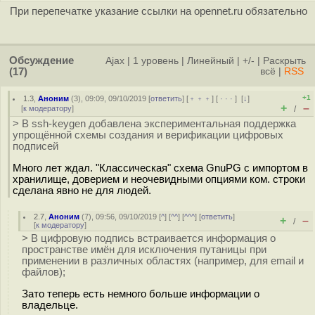
При перепечатке указание ссылки на opennet.ru обязательно
Обсуждение
Ajax
|
1 уровень
|
Линейный
|
+/-
|
Раскрыть
(17)
всё
|
RSS
+1
1.3
,
Аноним
(
3
), 09:09, 09/10/2019 [
ответить
] [
﹢﹢﹢
] [
· · ·
]
[
↓
]
+
–
[
к модератору
]
/
> В ssh-keygen добавлена экспериментальная поддержка
упрощённой схемы создания и верификации цифровых
подписей
Много лет ждал. "Классическая" схема GnuPG с импортом в
хранилище, доверием и неочевидными опциями ком. строки
сделана явно не для людей.
2.7
,
Аноним
(
7
), 09:56, 09/10/2019 [
^
] [
^^
] [
^^^
] [
ответить
]
+
–
/
[
к модератору
]
> В цифровую подпись встраивается информация о
пространстве имён для исключения путаницы при
применении в различных областях (например, для email и
файлов);
Зато теперь есть немного больше информации о
владельце.