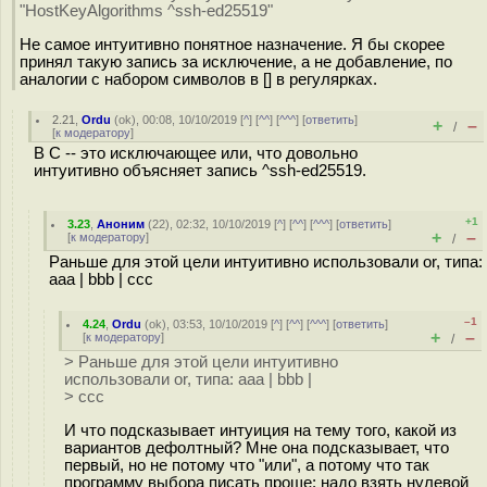
"HostKeyAlgorithms ^ssh-ed25519"
Не самое интуитивно понятное назначение. Я бы скорее
принял такую запись за исключение, а не добавление, по
аналогии с набором символов в [] в регулярках.
2.21
,
Ordu
(
ok
), 00:08, 10/10/2019 [
^
] [
^^
] [
^^^
] [
ответить
]
+
–
/
[
к модератору
]
В C -- это исключающее или, что довольно
интуитивно объясняет запись ^ssh-ed25519.
+1
3.23
,
Аноним
(
22
), 02:32, 10/10/2019 [
^
] [
^^
] [
^^^
] [
ответить
]
+
–
[
к модератору
]
/
Раньше для этой цели интуитивно использовали or, типа:
aaa | bbb | ccc
–1
4.24
,
Ordu
(
ok
), 03:53, 10/10/2019 [
^
] [
^^
] [
^^^
] [
ответить
]
+
–
[
к модератору
]
/
> Раньше для этой цели интуитивно
использовали or, типа: aaa | bbb |
> ccc
И что подсказывает интуиция на тему того, какой из
вариантов дефолтный? Мне она подсказывает, что
первый, но не потому что "или", а потому что так
программу выбора писать проще: надо взять нулевой