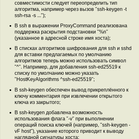
совместимости следует переопределить тип
алгоритма, например через вызов "ssh-keygen -t
ssh-rsa -s ...");
В ssh в выражении ProxyCommand реализована
поддержка раскрытия подстановки "%n"
(указанное в адресной строке имя хоста);
В списках алгоритмов шифрования для ssh и sshd
для вставки предлагаемых по умолчанию
алгоритмов теперь можно использовать символ
"^". Например, для добавления ssh-ed25519 к
списку по умолчанию можно указать
"HostKeyAlgorithms ^ssh-ed25519";
В ssh-keygen обеспечен вывод прикреплённого к
ключу комментария при извлечении открытого
ключа из закрытого;
В ssh-keygen добавлена возможность
использования флага "-v" при выполнении
операций поиска ключей (например, "ssh-keygen -
vF host"), указание которого приводит к выводу
наглядной сигнатуры хоста;