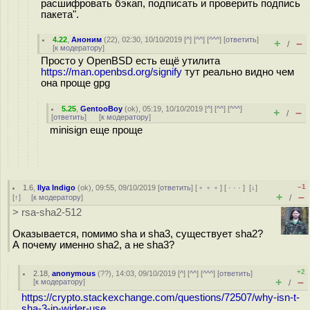
расшифровать бэкап, подписать и проверить подпись
пакета".
4.22
,
Аноним
(
22
), 02:30, 10/10/2019 [
^
] [
^^
] [
^^^
] [
ответить
]
+
–
/
[
к модератору
]
Просто у OpenBSD есть ещё утилита
https://man.openbsd.org/signify
тут реально видно чем
она проще gpg
5.25
,
GentooBoy
(
ok
), 05:19, 10/10/2019 [
^
] [
^^
] [
^^^
]
+
–
/
[
ответить
]
[
к модератору
]
minisign еще проще
–1
1.6
,
Ilya Indigo
(
ok
), 09:55, 09/10/2019 [
ответить
] [
﹢﹢﹢
] [
· · ·
]
[
↓
]
+
–
[
↑
] [
к модератору
]
/
> rsa-sha2-512
Оказывается, помимо sha и sha3, существует sha2?
А почему именно sha2, а не sha3?
+2
2.18
,
anonymous
(
??
), 14:03, 09/10/2019 [
^
] [
^^
] [
^^^
] [
ответить
]
+
–
[
к модератору
]
/
https://crypto.stackexchange.com/questions/72507/why-isn-t-
sha-3-in-wider-use