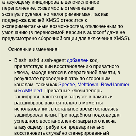
атакующему инициировать целочисленное
переполнение. Уязвимость отмечена как
эксплуатируемая, но малоприменимая, так как
поддержка ключей XMSS относится к
экспериментальным возможностям, отключённым по
умолчанию (в переносимой версии в autoconf даже не
предусмотрено сборочной опции для включения XMSS).
Основные изменения:
В ssh, sshd и ssh-agent
добавлен
код,
препятствующий восстановлению приватного
ключа, находящегося в оперативной памяти, в
результате проведения атак по сторонним
каналам, таким как
Spectre, Meltdown
,
RowHammer
и
RAMBleed
. Приватные ключи теперь
зашифровываются при загрузке в память и
расшифровываются только в моменты
использования, в остальное время оставаясь
зашифрованными. При подобном подходе для
успешного восстановления закрытого ключа
атакующему требуется предварительно
восстановить случайно сгенерированный