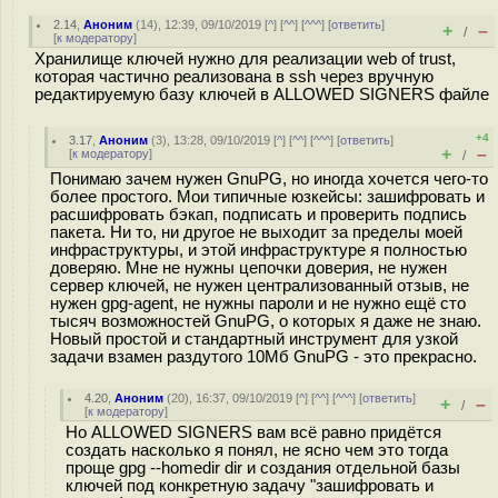
2.14
,
Аноним
(
14
), 12:39, 09/10/2019 [
^
] [
^^
] [
^^^
] [
ответить
]
+
–
/
[
к модератору
]
Хранилище ключей нужно для реализации web of trust,
которая частично реализована в ssh через вручную
редактируемую базу ключей в ALLOWED SIGNERS файле
+4
3.17
,
Аноним
(
3
), 13:28, 09/10/2019 [
^
] [
^^
] [
^^^
] [
ответить
]
+
–
[
к модератору
]
/
Понимаю зачем нужен GnuPG, но иногда хочется чего-то
более простого. Мои типичные юзкейсы: зашифровать и
расшифровать бэкап, подписать и проверить подпись
пакета. Ни то, ни другое не выходит за пределы моей
инфраструктуры, и этой инфраструктуре я полностью
доверяю. Мне не нужны цепочки доверия, не нужен
сервер ключей, не нужен централизованный отзыв, не
нужен gpg-agent, не нужны пароли и не нужно ещё сто
тысяч возможностей GnuPG, о которых я даже не знаю.
Новый простой и стандартный инструмент для узкой
задачи взамен раздутого 10Мб GnuPG - это прекрасно.
4.20
,
Аноним
(
20
), 16:37, 09/10/2019 [
^
] [
^^
] [
^^^
] [
ответить
]
+
–
/
[
к модератору
]
Но ALLOWED SIGNERS вам всё равно придётся
создать насколько я понял, не ясно чем это тогда
проще gpg --homedir dir и создания отдельной базы
ключей под конкретную задачу "зашифровать и