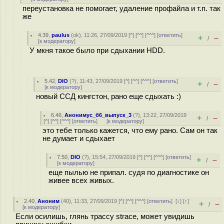
переустановка не помогает, удаление профайла и т.п. так
же
4.39
,
paulus
(
ok
), 11:26, 27/09/2019 [
^
] [
^^
] [
^^^
] [
ответить
]
+
–
/
[
к модератору
]
У мкня такое было при сдыхании HDD.
5.42
,
DIO
(
?
), 11:43, 27/09/2019 [
^
] [
^^
] [
^^^
] [
ответить
]
+
–
/
[
к модератору
]
новый ССД кингстон, рано еще сдыхать :)
6.46
,
Анонимус_б6_выпуск_3
(
?
), 13:22, 27/09/2019
+
–
/
[
^
] [
^^
] [
^^^
] [
ответить
]
[
к модератору
]
это тебе только кажется, что ему рано. Сам он так
не думает и сдыхает
7.50
,
DIO
(
?
), 15:54, 27/09/2019 [
^
] [
^^
] [
^^^
] [
ответить
]
+
–
/
[
к модератору
]
еще пылью не припал. судя по диагностике он
живее всех живых.
2.40
,
Аноним
(
40
), 11:33, 27/09/2019 [
^
] [
^^
] [
^^^
] [
ответить
]
[
↓
] [
↑
]
+
–
/
[
к модератору
]
Если осилишь, глянь трассу strace, может увидишь