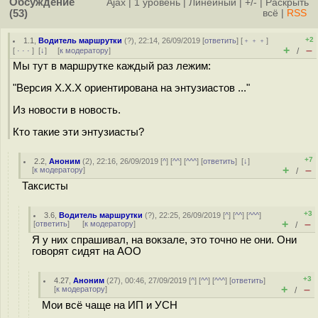
Обсуждение
Ajax
|
1 уровень
|
Линейный
|
+/-
|
Раскрыть
(53)
всё
|
RSS
+2
1.1
,
Водитель маршрутки
(
?
), 22:14, 26/09/2019 [
ответить
] [
﹢﹢﹢
]
+
–
[
· · ·
]
[
↓
] [
к модератору
]
/
Мы тут в маршрутке каждый раз лежим:
"Версия Х.Х.Х ориентирована на энтузиастов ..."
Из новости в новость.
Кто такие эти энтузиасты?
+7
2.2
,
Аноним
(
2
), 22:16, 26/09/2019 [
^
] [
^^
] [
^^^
] [
ответить
]
[
↓
]
+
–
[
к модератору
]
/
Таксисты
+3
3.6
,
Водитель маршрутки
(
?
), 22:25, 26/09/2019 [
^
] [
^^
] [
^^^
]
+
–
[
ответить
]
[
к модератору
]
/
Я у них спрашивал, на вокзале, это точно не они. Они
говорят сидят на АОО
+3
4.27
,
Аноним
(
27
), 00:46, 27/09/2019 [
^
] [
^^
] [
^^^
] [
ответить
]
+
–
[
к модератору
]
/
Мои всё чаще на ИП и УСН