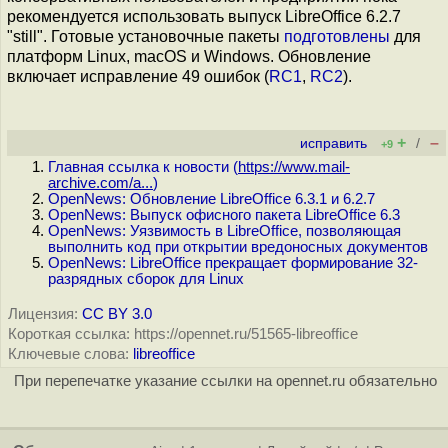
рекомендуется использовать выпуск LibreOffice 6.2.7
"still". Готовые установочные пакеты
подготовлены
для
платформ Linux, macOS и Windows. Обновление
включает исправление 49 ошибок (
RC1
,
RC2
).
+
–
исправить
/
+9
Главная ссылка к новости (
https://www.mail-
archive.com/a...
)
OpenNews: Обновление LibreOffice 6.3.1 и 6.2.7
OpenNews: Выпуск офисного пакета LibreOffice 6.3
OpenNews: Уязвимость в LibreOffice, позволяющая
выполнить код при открытии вредоносных документов
OpenNews: LibreOffice прекращает формирование 32-
разрядных сборок для Linux
Лицензия:
CC BY 3.0
Короткая ссылка: https://opennet.ru/51565-libreoffice
Ключевые слова:
libreoffice
При перепечатке указание ссылки на opennet.ru обязательно