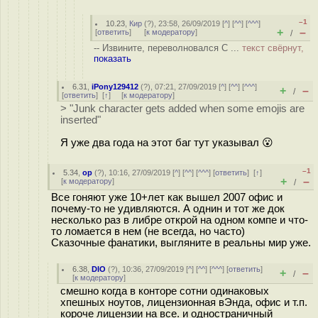
–1
10.23
,
Кир
(
?
), 23:58, 26/09/2019 [
^
] [
^^
] [
^^^
]
+
–
[
ответить
]
[
к модератору
]
/
-- Извините, переволновался C ...
текст свёрнут,
показать
6.31
,
iPony129412
(
?
), 07:21, 27/09/2019 [
^
] [
^^
] [
^^^
]
+
–
/
[
ответить
]
[
↑
] [
к модератору
]
> "Junk character gets added when some emojis are
inserted"
Я уже два года на этот баг тут указывал 😮
–1
5.34
,
ор
(
?
), 10:16, 27/09/2019 [
^
] [
^^
] [
^^^
] [
ответить
]
[
↑
]
+
–
[
к модератору
]
/
Все гоняют уже 10+лет как вышел 2007 офис и
почему-то не удивляются. А однин и тот же док
несколько раз в либре открой на одном компе и что-
то ломается в нем (не всегда, но часто)
Сказочные фанатики, выгляните в реальны мир уже.
6.38
,
DIO
(
?
), 10:36, 27/09/2019 [
^
] [
^^
] [
^^^
] [
ответить
]
+
–
/
[
к модератору
]
смешно когда в конторе сотни одинаковых
хпешных ноутов, лицензионная вЭнда, офис и т.п.
короче лицензии на все. и одностраничный