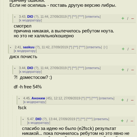
причину ошибки.
Если не осилишь - поставь другую версию либры.
3.43
,
DIO
(
?
), 11:44, 27/09/2019 [
^
] [
^^
] [
^^^
] [
ответить
]
+
–
/
[
к модератору
]
смотрел
причина никакая, а вылечилось ребутом ноута.
но это не халяльно/кошерно
2.41
,
saskuu
(
?
), 11:42, 27/09/2019 [
^
] [
^^
] [
^^^
] [
ответить
]
[
↑
]
+
–
/
[
к модератору
]
диск почисть
3.44
,
DIO
(
?
), 11:44, 27/09/2019 [
^
] [
^^
] [
^^^
] [
ответить
]
+
–
/
[
к модератору
]
?! доместосом? :)
df -h free 54%
4.45
,
Аноним
(
45
), 12:12, 27/09/2019 [
^
] [
^^
] [
^^^
] [
ответить
]
+
–
/
[
к модератору
]
fsck
5.47
,
DIO
(
?
), 13:44, 27/09/2019 [
^
] [
^^
] [
^^^
] [
ответить
]
+
–
/
[
к модератору
]
спасибо за идею но было (e2fsck) результат
никакой... пока починилось ребутом но это явно не