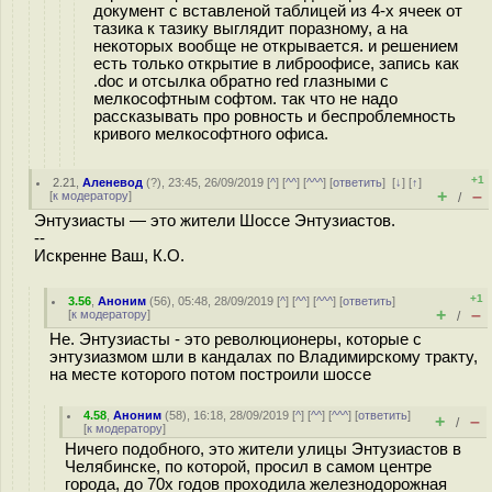
документ с вставленой таблицей из 4-х ячеек от
тазика к тазику выглядит поразному, а на
некоторых вообще не открывается. и решением
есть только открытие в либроофисе, запись как
.doc и отсылка обратно red глазными с
мелкософтным софтом. так что не надо
рассказывать про ровность и беспроблемность
кривого мелкософтного офиса.
+1
2.21
,
Аленевод
(
?
), 23:45, 26/09/2019 [
^
] [
^^
] [
^^^
] [
ответить
]
[
↓
] [
↑
]
+
–
[
к модератору
]
/
Энтузиасты — это жители Шоссе Энтузиастов.
--
Искренне Ваш, К.О.
+1
3.56
,
Аноним
(
56
), 05:48, 28/09/2019 [
^
] [
^^
] [
^^^
] [
ответить
]
+
–
[
к модератору
]
/
Не. Энтузиасты - это революционеры, которые с
энтузиазмом шли в кандалах по Владимирскому тракту,
на месте которого потом построили шоссе
4.58
,
Аноним
(
58
), 16:18, 28/09/2019 [
^
] [
^^
] [
^^^
] [
ответить
]
+
–
/
[
к модератору
]
Ничего подобного, это жители улицы Энтузиастов в
Челябинске, по которой, просил в самом центре
города, до 70х годов проходила железнодорожная