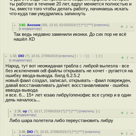
ты работал в течение 20 лет, вдруг меняется полностью и
ты, вместо того чтобы делать работу, начинаешь искать
что-куда там умудрились запихнуть
3.60
,
Аноним
(
59
), 13:10, 02/10/2019 [
^
] [
^^
] [
^^^
] [
ответить
]
+
–
/
[
к модератору
]
Так ведь недавно заменили иконки. До сих пор не всё
нашёл XD
1.33
,
DIO
(
?
), 10:15, 27/09/2019 [
ответить
] [
﹢﹢﹢
] [
· · ·
]
[
↑
]
+
–
/
[
к модератору
]
Народ, тут вот неожиданая трабла с либрой вылезла - все
без исключения odt файлы открывать не хочет - ругается на
ошибку ввода-вывода. билд 6.2.5.2
новый фаил создал, записал, открывать - фаил поврежден,
давай восстанавливать да/нет. восстанавливаем - ошибка
вввода-вывода
и все. б... 15+ лет юзаю либру/опенофис все супер и в один
день началось...
2.35
,
ор
(
?
), 10:17, 27/09/2019 [
^
] [
^^
] [
^^^
] [
ответить
]
[
↓
]
+
–
/
[
к модератору
]
Либо шара полетела либо переустановить либру
3.36
,
DIO
(
?
), 10:23, 27/09/2019 [
^
] [
^^
] [
^^^
] [
ответить
]
+
–
/
[
к модератору
]