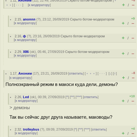
1.11
,
Аноним
(
11
), 22:49, 26/09/2019
Скрыто ботом-модератором
[
﹢
–8
+
–
﹢﹢
] [
· · ·
] [
к модератору
]
/
+9
2.15
,
anonnn
(
?
), 23:12, 26/09/2019
Скрыто ботом-модератором
+
–
[
к модератору
]
/
2.16
,
ф
(
?
), 23:16, 26/09/2019
Скрыто ботом-модератором
+
–
/
[
к модератору
]
2.29
,
X86
(
ok
), 05:46, 27/09/2019
Скрыто ботом-модератором
+
–
/
[
к модератору
]
–8
1.17
,
Аноним
(
17
), 23:21, 26/09/2019 [
ответить
] [
﹢﹢﹢
] [
· · ·
]
[
↓
] [
↑
]
+
–
[
к модератору
]
/
Полноэкранный режим в макоси куда дели, демоны?
+10
2.26
,
Led
(
ok
), 00:39, 27/09/2019 [
^
] [
^^
] [
^^^
] [
ответить
]
+
–
[
к модератору
]
/
> демоны
Так вы сейчас друг друга называете, маководы?
+4
2.32
,
trolleybus
(
?
), 09:09, 27/09/2019 [
^
] [
^^
] [
^^^
] [
ответить
]
+
–
[
к модератору
]
/