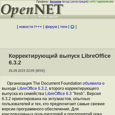
Профиль:
Аноним
(
вход
|
регистрация
)
неRU
opennet.me
[
новости
/
+++
|
форум
|
теги
|
]
Корректирующий выпуск LibreOffice
6.3.2
26.09.2019 22:09 (MSK)
Организация The Document Foundation
объявила
о
выходе
LibreOffice 6.3.2
, второго корректирующего
выпуска из семейства
LibreOffice 6.3
"fresh". Версия
6.3.2 ориентирована на энтузиастов, опытных
пользователей и тех, кто предпочитает самые свежие
версии программного обеспечения. Для
консервативных пользователей и предприятий пока