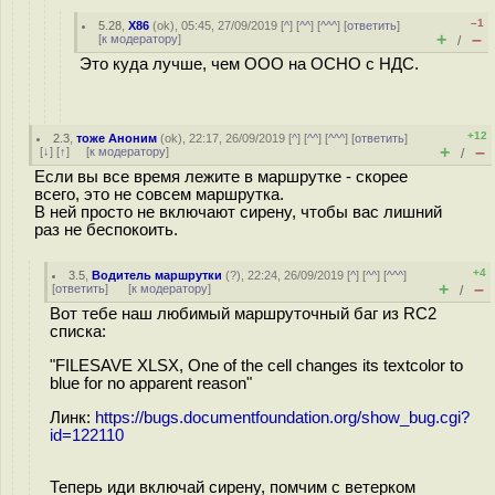
–1
5.28
,
X86
(
ok
), 05:45, 27/09/2019 [
^
] [
^^
] [
^^^
] [
ответить
]
+
–
[
к модератору
]
/
Это куда лучше, чем ООО на ОСНО с НДС.
+12
2.3
,
тоже Аноним
(
ok
), 22:17, 26/09/2019 [
^
] [
^^
] [
^^^
] [
ответить
]
+
–
[
↓
] [
↑
] [
к модератору
]
/
Если вы все время лежите в маршрутке - скорее
всего, это не совсем маршрутка.
В ней просто не включают сирену, чтобы вас лишний
раз не беспокоить.
+4
3.5
,
Водитель маршрутки
(
?
), 22:24, 26/09/2019 [
^
] [
^^
] [
^^^
]
+
–
[
ответить
]
[
к модератору
]
/
Вот тебе наш любимый маршруточный баг из RC2
списка:
"FILESAVE XLSX, One of the cell changes its textcolor to
blue for no apparent reason"
Линк:
https://bugs.documentfoundation.org/show_bug.cgi?
id=122110
Теперь иди включай сирену, помчим с ветерком