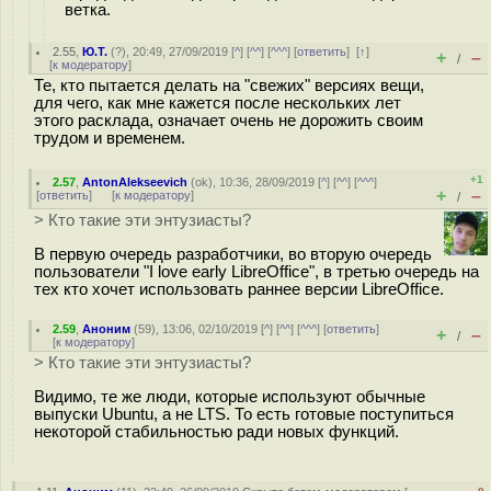
ветка.
2.55
,
Ю.Т.
(
?
), 20:49, 27/09/2019 [
^
] [
^^
] [
^^^
] [
ответить
]
[
↑
]
+
–
/
[
к модератору
]
Те, кто пытается делать на "свежих" версиях вещи,
для чего, как мне кажется после нескольких лет
этого расклада, означает очень не дорожить своим
трудом и временем.
+1
2.57
,
AntonAlekseevich
(
ok
), 10:36, 28/09/2019 [
^
] [
^^
] [
^^^
]
+
–
[
ответить
]
[
к модератору
]
/
> Кто такие эти энтузиасты?
В первую очередь разработчики, во вторую очередь
пользователи "I love early LibreOffice", в третью очередь на
тех кто хочет использовать раннее версии LibreOffice.
2.59
,
Аноним
(
59
), 13:06, 02/10/2019 [
^
] [
^^
] [
^^^
] [
ответить
]
+
–
/
[
к модератору
]
> Кто такие эти энтузиасты?
Видимо, те же люди, которые используют обычные
выпуски Ubuntu, а не LTS. То есть готовые поступиться
некоторой стабильностью ради новых функций.