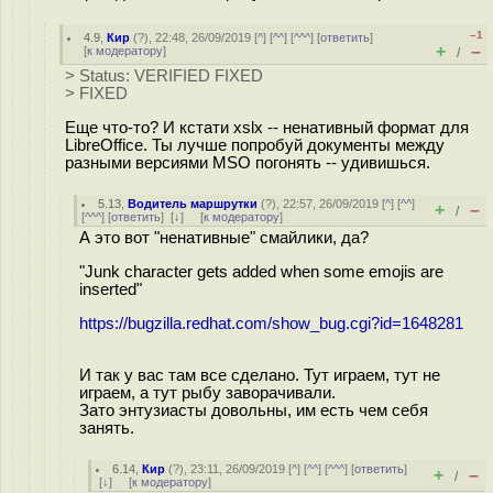
–1
4.9
,
Кир
(
?
), 22:48, 26/09/2019 [
^
] [
^^
] [
^^^
] [
ответить
]
+
–
[
к модератору
]
/
> Status: VERIFIED FIXED
> FIXED
Еще что-то? И кстати xslx -- ненативный формат для
LibreOffice. Ты лучше попробуй документы между
разными версиями MSO погонять -- удивишься.
5.13
,
Водитель маршрутки
(
?
), 22:57, 26/09/2019 [
^
] [
^^
]
+
–
/
[
^^^
] [
ответить
]
[
↓
] [
к модератору
]
А это вот "ненативные" смайлики, да?
"Junk character gets added when some emojis are
inserted"
https://bugzilla.redhat.com/show_bug.cgi?id=1648281
И так у вас там все сделано. Тут играем, тут не
играем, а тут рыбу заворачивали.
Зато энтузиасты довольны, им есть чем себя
занять.
6.14
,
Кир
(
?
), 23:11, 26/09/2019 [
^
] [
^^
] [
^^^
] [
ответить
]
+
–
/
[
↓
] [
к модератору
]