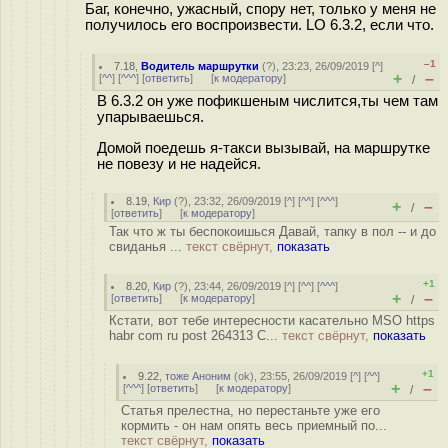
Баг, конечно, ужасный, спору нет, только у меня не
получилось его воспроизвести. LO 6.3.2, если что.
–1
7.18
,
Водитель маршрутки
(
?
), 23:23, 26/09/2019 [
^
]
+
–
[
^^
] [
^^^
] [
ответить
]
[
к модератору
]
/
В 6.3.2 он уже пофикшеным числится,ты чем там
упарываешься.
Домой поедешь я-такси вызывай, на маршрутке
не повезу и не надейся.
8.19
,
Кир
(
?
), 23:32, 26/09/2019 [
^
] [
^^
] [
^^^
]
+
–
/
[
ответить
]
[
к модератору
]
Так что ж ты беспокоишься Давай, тапку в пол -- и до
свиданья ...
текст свёрнут,
показать
+1
8.20
,
Кир
(
?
), 23:44, 26/09/2019 [
^
] [
^^
] [
^^^
]
+
–
[
ответить
]
[
к модератору
]
/
Кстати, вот тебе интересности касательно MSO https
habr com ru post 264313 С...
текст свёрнут,
показать
+1
9.22
,
тоже Аноним
(
ok
), 23:55, 26/09/2019 [
^
] [
^^
]
+
–
[
^^^
] [
ответить
]
[
к модератору
]
/
Статья прелестна, но перестаньте уже его
кормить - он нам опять весь приемный по...
текст свёрнут,
показать