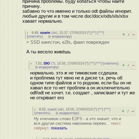
причина проблемы. буду копаться чтобы найти
причину.
забавно то что именно и только odt файлы игнорит.
любые другие и в том числе doc/docx/ods/xls/xlsx
хавает нормально.
6.49
,
soarin
(
ok
), 15:37, 27/09/2019 [
^
] [
^^
] [
^^^
]
+
–
/
[
ответить
]
[
к модератору
]
> SSD кингстон, e2fs, фаил поврежден
А ты весело живёшь
7.51
,
DIO
(
?
), 15:56, 27/09/2019 [
^
] [
^^
] [
^^^
] [
ответить
]
+
–
/
[
к модератору
]
нормально. это ж не тимовские ссдешки.
и проблема тут явно не в диске т.к. речь об
одном типе файлов и то родном. если бы он не
хавал все то нет проблем а он исключительно
odf/odt не хочет. т.е. создает , записівает и тут же
не открівает его
8.52
,
soarin
(
ok
), 16:05, 27/09/2019 [
^
] [
^^
] [
^^^
]
+
–
/
[
ответить
]
[
к модератору
]
Ну ключевое слово E2FS - а это значит, что и
вся другая система навознена перево...
текст
свёрнут,
показать