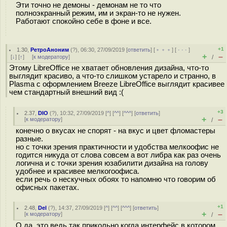
Эти точно не демоны - демонам не то что
полноэкранный режим, им и экран-то не нужен.
Работают спокойно себе в фоне и все.
+1
1.30
,
РетроАноним
(
?
), 06:30, 27/09/2019 [
ответить
] [
﹢﹢﹢
] [
· · ·
]
+
–
[
↓
] [
↑
] [
к модератору
]
/
Этому LibreOffice не хватает обновления дизайна, что-то
выглядит красиво, а что-то слишком устарело и странно, в
Plasma с оформлением Breeze LibreOffice выглядит красивее
чем стандартный внешний вид :(
+3
2.37
,
DIO
(
?
), 10:32, 27/09/2019 [
^
] [
^^
] [
^^^
] [
ответить
]
+
–
[
к модератору
]
/
конечно о вкусах не спорят - на вкус и цвет фломастеры
разные.
но с точки зрения практичности и удобства мелкоофис не
годится никуда от слова совсем а вот либра как раз очень
логична и с точки зрения юзабилити дизайна на голову
удобнее и красивее мелкогоофиса.
если речь о нескучных обоях то напомню что говорим об
офисных пакетах.
+1
2.48
,
Del
(
?
), 14:37, 27/09/2019 [
^
] [
^^
] [
^^^
] [
ответить
]
+
–
[
к модератору
]
/
О да, это ведь так прикольно когда интерфейс в котором