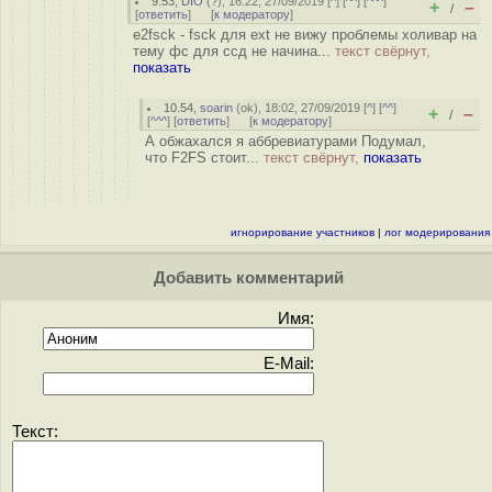
9.53
,
DIO
(
?
), 16:22, 27/09/2019 [
^
] [
^^
] [
^^^
]
+
–
/
[
ответить
]
[
к модератору
]
e2fsck - fsck для ext не вижу проблемы холивар на
тему фс для ссд не начина...
текст свёрнут,
показать
10.54
,
soarin
(
ok
), 18:02, 27/09/2019 [
^
] [
^^
]
+
–
/
[
^^^
] [
ответить
]
[
к модератору
]
А обжахался я аббревиатурами Подумал,
что F2FS стоит...
текст свёрнут,
показать
игнорирование участников
|
лог модерирования
Добавить комментарий
Имя:
E-Mail:
Текст: