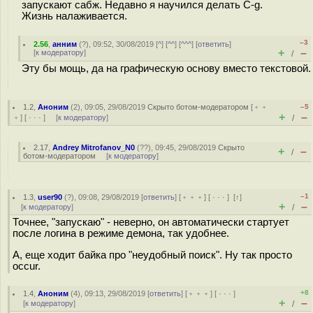
запускают сабж. Недавно я научился делать C-g.
Жизнь налаживается.
–3
2.56
,
анним
(
?
), 09:52, 30/08/2019 [
^
] [
^^
] [
^^^
] [
ответить
]
+
–
[
к модератору
]
/
Эту бы мощь, да на графическую основу вместо текстовой.
1.2
,
Аноним
(
2
), 09:05, 29/08/2019
Скрыто ботом-модератором
[
﹢﹢
–5
+
–
﹢
] [
· · ·
] [
к модератору
]
/
2.17
,
Andrey Mitrofanov_N0
(
??
), 09:45, 29/08/2019
Скрыто
+
–
/
ботом-модератором
[
к модератору
]
–1
1.3
,
user90
(
?
), 09:08, 29/08/2019 [
ответить
] [
﹢﹢﹢
] [
· · ·
]
[
↑
]
+
–
[
к модератору
]
/
Точнее, "запускаю" - неверно, он автоматически стартует
после логина в режиме демона, так удобнее.
А, еще ходит байка про "неудобный поиск". Ну так просто
occur.
+8
1.4
,
Аноним
(
4
), 09:13, 29/08/2019 [
ответить
] [
﹢﹢﹢
] [
· · ·
]
+
–
[
к модератору
]
/