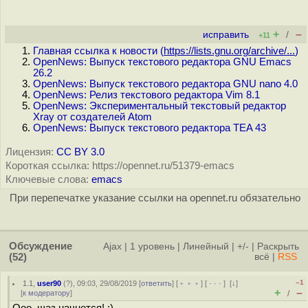
+
–
исправить
/
+11
Главная ссылка к новости (
https://lists.gnu.org/archive/...
)
OpenNews: Выпуск текстового редактора GNU Emacs
26.2
OpenNews: Выпуск текстового редактора GNU nano 4.0
OpenNews: Релиз текстового редактора Vim 8.1
OpenNews: Экспериментальный текстовый редактор
Xray от создателей Atom
OpenNews: Выпуск текстового редактора TEA 43
Лицензия:
CC BY 3.0
Короткая ссылка: https://opennet.ru/51379-emacs
Ключевые слова:
emacs
При перепечатке указание ссылки на opennet.ru обязательно
Обсуждение
Ajax
|
1 уровень
|
Линейный
|
+/-
|
Раскрыть
(52)
всё
|
RSS
–1
1.1
,
user90
(
?
), 09:03, 29/08/2019 [
ответить
] [
﹢﹢﹢
] [
· · ·
]
[
↓
]
+
–
[
к модератору
]
/