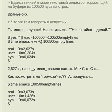
> Единственный в мире текстовый редактор, тормозящий
на буфере из 100500 пустых строк.
Враньё-о-о.
> Что уж там говорить о непустых.
Ты можешь лучше! Напрягись же. ""Не пытайся -- делай.""
$ yes "" |head -100500 >100500emptyllines
$ time emacs -nw -Q 100500emptyllines
real 0m2,627s
user 0m0,304s
sys 0m0,024s
$ _
2,627s , типо, _у меня_ заняло нажать M-> C-x -C-c...
Как посмотреть на "тормоза"-то?? А, придумал...
$ time emacs 100500emptyllines
real 0m3,673s
user 0m1,436s
sys 0m0,072s
$ _