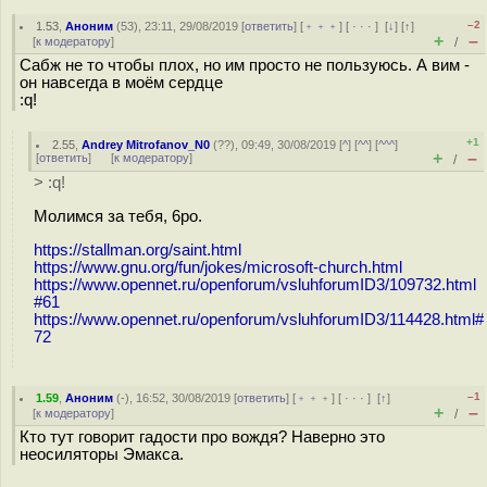
–2
1.53
,
Аноним
(
53
), 23:11, 29/08/2019 [
ответить
] [
﹢﹢﹢
] [
· · ·
]
[
↓
] [
↑
]
+
–
[
к модератору
]
/
Сабж не то чтобы плох, но им просто не пользуюсь. А вим -
он навсегда в моём сердце
:q!
+1
2.55
,
Andrey Mitrofanov_N0
(
??
), 09:49, 30/08/2019 [
^
] [
^^
] [
^^^
]
+
–
[
ответить
]
[
к модератору
]
/
> :q!
Молимся за тебя, 6ро.
https://stallman.org/saint.html
https://www.gnu.org/fun/jokes/microsoft-church.html
https://www.opennet.ru/openforum/vsluhforumID3/109732.html
#61
https://www.opennet.ru/openforum/vsluhforumID3/114428.html#
72
–1
1.59
,
Аноним
(
-
), 16:52, 30/08/2019 [
ответить
] [
﹢﹢﹢
] [
· · ·
]
[
↑
]
+
–
[
к модератору
]
/
Кто тут говорит гадости про вождя? Наверно это
неосиляторы Эмакса.