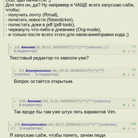
Ооо, щаз начнется! ;)
Для чего он, да? Ну например я ЧАЩЕ всего запускаю сабж,
чтобы:
- получить почту (Rmail),
- почитать новости (Newsticker),
- полистать доки в pdf (pdf-tools),
- черкануть что-либо в дневнике (Org-mode),
- и только после всего этого для написания/правки кода ;)
+1
2.6
,
Аноним
(
6
), 09:14, 29/08/2019 [
^
] [
^^
] [
^^^
] [
ответить
]
[
↓
]
+
–
[
к модератору
]
/
Текстовый редактор-то завезли уже?
+5
3.9
,
Anonymoustus
(
ok
), 09:18, 29/08/2019 [
^
] [
^^
] [
^^^
]
+
–
[
ответить
]
[
к модератору
]
/
Вопрос остаётся открытым.
+6
3.34
,
Аноним
(
34
), 11:26, 29/08/2019 [
^
] [
^^
] [
^^^
] [
ответить
]
+
–
[
к модератору
]
/
Так вроде бы там уже штук пять вариантов Vim.
+10
2.8
,
Anonymoustus
(
ok
), 09:17, 29/08/2019 [
^
] [
^^
] [
^^^
] [
ответить
]
+
–
[
↑
] [
к модератору
]
/
Я запускаю сабж, чтобы понять, зачем люди