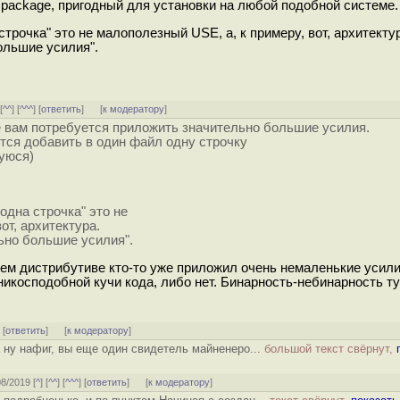
y package, пригодный для установки на любой подобной системе.
 строчка" это не малополезный USE, а, к примеру, вот, архитекту
ольшие усилия".
 [
^^
] [
^^^
] [
ответить
]
[
к модератору
]
 вам потребуется приложить значительно большие усилия.
ется добавить в один файл одну строчку
щуюся)
"одна строчка" это не
от, архитектура.
ьно большие усилия".
шем дистрибутиве кто-то уже приложил очень немаленькие усил
никосподобной кучи кода, либо нет. Бинарность-небинарность ту
] [
ответить
]
[
к модератору
]
а ну нафиг, вы еще один свидетель майненеро...
большой текст свёрнут,
08/2019 [
^
] [
^^
] [
^^^
] [
ответить
]
[
к модератору
]