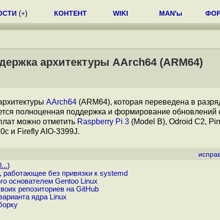
ОСТИ
(
+
)
КОНТЕНТ
WIKI
MAN'ы
ФО
держка архитектуры AArch64 (ARM64)
 архитектуры
AArch64
(ARM64), которая переведена в разря
яется полноценная поддержка и формирование обновлений 
плат можно отметить
Raspberry Pi 3
(Model B), Odroid C2, Pi
c и Firefly AIO-3399J.
испра
...
)
 работающее без привязки к systemd
го основателем Gentoo Linux
воих репозиториев на GitHub
арианта ядра Linux
борку