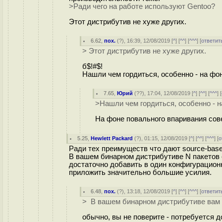
>Ради чего на работе используют Gentoo?
Этот дистрибутив не хуже других.
6.62
,
пох.
(
?
), 16:39, 12/08/2019 [
^
] [
^^
] [
^^^
] [
ответит
> Этот дистрибутив не хуже других.
б$!#$!
Нашли чем гордиться, особенно - на фон
7.65
,
Юрий
(
??
), 17:04, 12/08/2019 [
^
] [
^^
] [
^^^
] [
>Нашли чем гордиться, особенно - н
На фоне повального впаривания сове
5.25
,
Hewlett Packard
(
?
), 01:15, 12/08/2019 [
^
] [
^^
] [
^^^
] [
о
Ради тех преимуществ что дают source-base
В вашем бинарном дистрибутиве N пакетов с
достаточно добавить в один конфигурацион
приложить значительно большие усилия.
6.48
,
пох.
(
?
), 13:18, 12/08/2019 [
^
] [
^^
] [
^^^
] [
ответит
> В вашем бинарном дистрибутиве вам 
обычно, вы не поверите - потребуется 