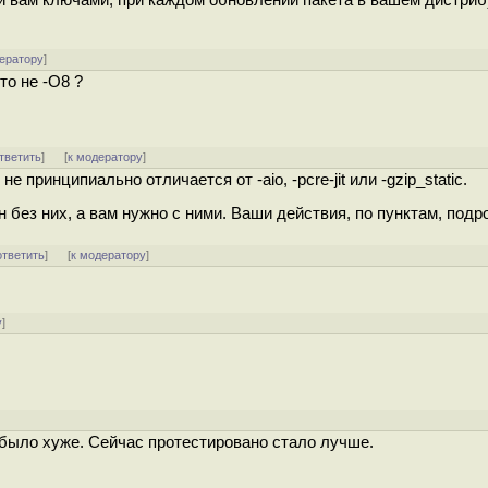
 вам ключами, при каждом обновлении пакета в вашем дистриб
ератору
]
то не -O8 ?
тветить
]
[
к модератору
]
 принципиально отличается от -aio, -pcre-jit или -gzip_static.
 без них, а вам нужно с ними. Ваши действия, по пунктам, подр
ответить
]
[
к модератору
]
у
]
 было хуже. Сейчас протестировано стало лучше.