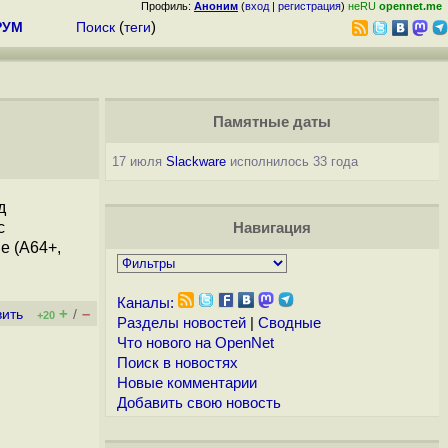
Профиль:
Аноним
(
вход
|
регистрация
)
неRU
opennet.me
РУМ
Поиск
(
теги
)
Памятные даты
17 июля
Slackware
исполнилось 33 года
д
с
Навигация
ne (A64+,
Каналы:
+
–
вить
/
+20
Разделы новостей
|
Сводные
Что нового на OpenNet
Поиск в новостях
Новые комментарии
Добавить свою новость