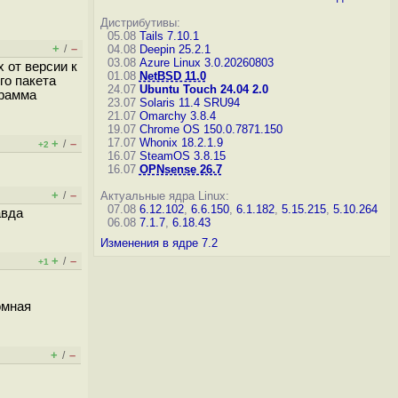
Дистрибутивы:
05.08
Tails 7.10.1
+
–
/
04.08
Deepin 25.2.1
03.08
Azure Linux 3.0.20260803
x от версии к
01.08
NetBSD 11.0
го пакета
24.07
Ubuntu Touch 24.04 2.0
грамма
23.07
Solaris 11.4 SRU94
21.07
Omarchy 3.8.4
19.07
Chrome OS 150.0.7871.150
17.07
Whonix 18.2.1.9
+
–
/
+2
16.07
SteamOS 3.8.15
16.07
OPNsense 26.7
+
–
/
Актуальные ядра Linux:
07.08
6.12.102
,
6.6.150
,
6.1.182
,
5.15.215
,
5.10.264
авда
06.08
7.1.7
,
6.18.43
Изменения в ядре 7.2
+
–
/
+1
омная
+
–
/