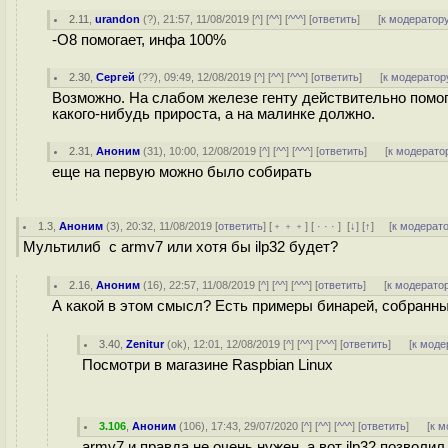
2.11
,
urandon
(
?
), 21:57, 11/08/2019 [
^
] [
^^
] [
^^^
] [
ответить
]
[
к модератор
-O8 помогает, инфа 100%
2.30
,
Сергей
(
??
), 09:49, 12/08/2019 [
^
] [
^^
] [
^^^
] [
ответить
]
[
к модератор
Возможно. На слабом железе генту действительно помог
какого-нибудь прироста, а на малинке должно.
2.31
,
Аноним
(
31
), 10:00, 12/08/2019 [
^
] [
^^
] [
^^^
] [
ответить
]
[
к модерато
еще на первую можно было собирать
1.3
,
Аноним
(
3
), 20:32, 11/08/2019 [
ответить
] [
﹢﹢﹢
] [
· · ·
]
[
↓
] [
↑
] [
к модерат
Мультилиб с armv7 или хотя бы ilp32 будет?
2.16
,
Аноним
(
16
), 22:57, 11/08/2019 [
^
] [
^^
] [
^^^
] [
ответить
]
[
к модерато
А какой в этом смысл? Есть примеры бинарей, собранны
3.40
,
Zenitur
(
ok
), 12:01, 12/08/2019 [
^
] [
^^
] [
^^^
] [
ответить
]
[
к моде
Посмотри в магазине Raspbian Linux
3.106
,
Аноним
(
106
), 17:43, 29/07/2020 [
^
] [
^^
] [
^^^
] [
ответить
]
[
к м
armv7 и правда не очень нужен, а вот ilp32 позволи