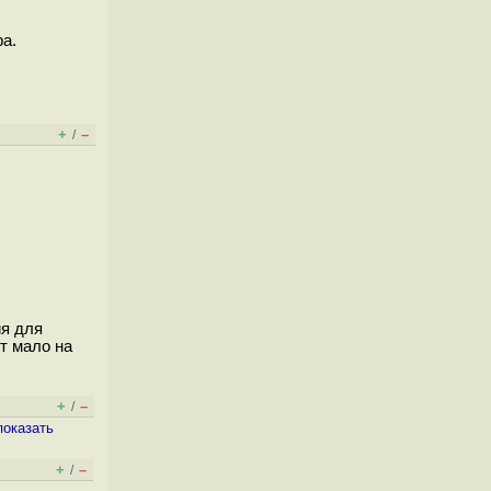
ра.
+
–
/
ия для
т мало на
+
–
/
показать
+
–
/