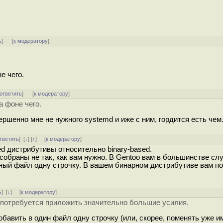
ь
]
[
к модератору
]
е чего.
ответить
]
[
к модератору
]
а фоне чего.
ршенно мне не нужного systemd и иже с ним, гордится есть чем
тветить
]
[
↓
] [
↑
] [
к модератору
]
d дистрибутивы относительно binary-based.
обраны не так, как вам нужно. В Gentoo вам в большинстве сл
ный файл одну строчку. В вашем бинарном дистрибутиве вам п
ь
]
[
↓
] [
к модератору
]
потребуется приложить значительно большие усилия.
добавить в один файл одну строчку (или, скорее, поменять уже