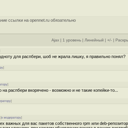
ние ссылки на opennet.ru обязательно
Ajax
|
1 уровень
|
Линейный
|
+/-
|
Раскры
]
годноту для распбери, шоб не жрала лишку, я правильно понял?
ру
]
атору
]
о на распбери вкорячено - возможно и не такие копейки-то...
ератору
]
[
к модератору
]
ех важных для вас пакетов собственного rpm или deb-репозитор