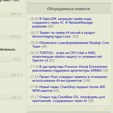
утиве? Нет,
Обсуждаемые новости
+
–
/
–1
-
18:25
В OpenJDK запрещён приём кода,
созданного через AI. В NetworkManager
разрешён
(69)
-
18:23
Запрет на приём AI-патчей в раздел
+
–
drivers/staging ядра Linux
(52)
/
+1
-
18:22
Объявлено о расформировании Nixpkgs Core
Team
(49)
обненько.
-
18:10
TONTOU - атака на CPU Intel и AMD,
позволяющая обойти защиту от уязвимостей
+
–
/
Spectre v2
(82)
-
17:19
В дистрибутиве Proxmox Virtual Environment
реализована поддержка архитектуры ARM64
(10)
+
–
/
–1
-
17:14
Проект Rust утвердил правила в отношении
использования AI-инструментов
(149)
-
17:09
Новый червь ChainDrop поразил более 400
NPM-пакетов
(65)
-
15:17
Открыт код Cloudflare OS, платформы для
+
–
/
–1
приложений, создаваемых через AI
(38)