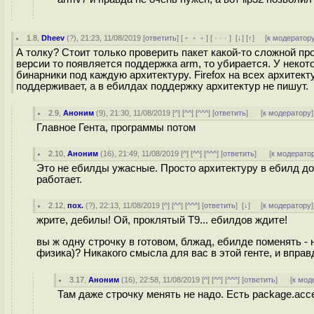
1.8
,
Dheev
(
?
), 21:23, 11/08/2019 [
ответить
] [
﹢﹢﹢
] [
· · ·
]
[
↓
] [
↑
] [
к модератор
А толку? Стоит только проверить пакет какой-то сложной про
версии то появляется поддержка arm, то убирается. У некот
бинарники под каждую архитектуру. Firefox на всех архите
поддерживает, а в ебилдах поддержку архитектур не пишут.
2.9
,
Аноним
(
9
), 21:30, 11/08/2019 [
^
] [
^^
] [
^^^
] [
ответить
]
[
к модератору
]
Главное Гента, программы потом
2.10
,
Аноним
(
16
), 21:49, 11/08/2019 [
^
] [
^^
] [
^^^
] [
ответить
]
[
к модерато
Это не ебилды ужасные. Просто архитектуру в ебилд доба
работает.
2.12
,
пох.
(
?
), 22:13, 11/08/2019 [
^
] [
^^
] [
^^^
] [
ответить
]
[
↓
] [
к модератору
]
жрите, де6илы! Ой, проклятый Т9... ебилдов ждите!
вы ж одну строчку в готовом, блжад, ебилде поменять - 
физика)? Никакого смысла для вас в этой генте, и вправд
3.17
,
Аноним
(
16
), 22:58, 11/08/2019 [
^
] [
^^
] [
^^^
] [
ответить
]
[
к мод
Там даже строчку менять не надо. Есть package.acc