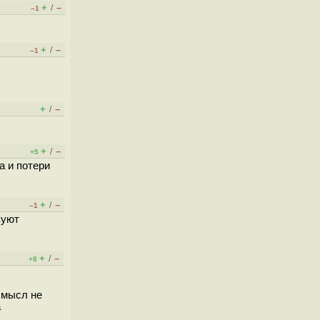
+
–
/
–1
+
–
/
–1
+
–
/
+
–
/
+5
а и потери
+
–
/
–1
зуют
+
–
/
+8
смысл не
а