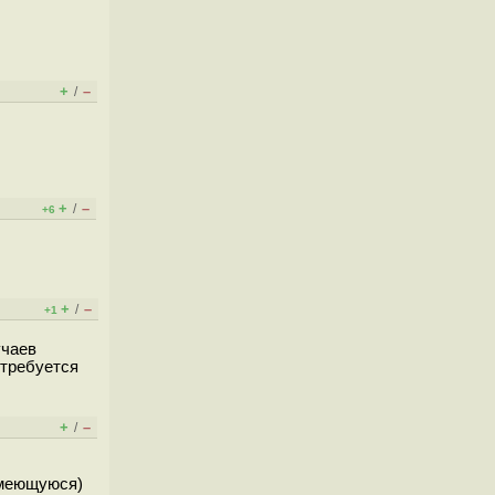
+
–
/
+
–
/
+6
.
+
–
/
+1
учаев
отребуется
+
–
/
 имеющуюся)