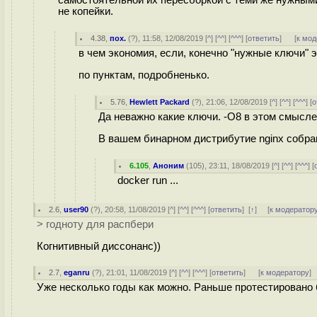
самостоятельной их пересборкой с теми же нужными
не копейки.
4.38
,
пох.
(
?
), 11:58, 12/08/2019 [
^
] [
^^
] [
^^^
] [
ответить
]
[
к мод
в чем экономия, если, конечно "нужные ключи" э
по пунктам, подробненько.
5.76
,
Hewlett Packard
(
?
), 21:06, 12/08/2019 [
^
] [
^^
] [
^^^
] [
о
Да неважно какие ключи. -O8 в этом смысле не
В вашем бинарном дистрибутие nginx собран
6.105
,
Аноним
(
105
), 23:11, 18/08/2019 [
^
] [
^^
] [
^^^
] [
docker run ...
2.6
,
user90
(
?
), 20:58, 11/08/2019 [
^
] [
^^
] [
^^^
] [
ответить
]
[
↑
] [
к модератор
> годноту для распбери
Когнитивный диссонанс))
2.7
,
eganru
(
?
), 21:01, 11/08/2019 [
^
] [
^^
] [
^^^
] [
ответить
]
[
к модератору
]
Уже несколько годы как можно. Раньше протестировано