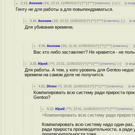
2.13
,
Аноним
(
14
), 22:14, 11/08/2019 [
^
] [
^^
] [
^^^
] [
ответить
]
[
↓
] [
↑
] [
к мод
Генту не для работы а для повыпендриваться.
3.18
,
Аноним
(
18
), 23:19, 11/08/2019 [
^
] [
^^
] [
^^^
] [
ответить
]
[
↓
] [
к 
Для убивания времени.
4.34
,
Аноним
(
34
), 11:18, 12/08/2019 [
^
] [
^^
] [
^^^
] [
ответить
]
[
Вас кто либо заставляет? Не нравится - не поль
3.20
,
Юрий
(
??
), 23:31, 11/08/2019 [
^
] [
^^
] [
^^^
] [
ответить
]
[
↑
] [
к мо
Для работы. А тем, у кого уровень для Gentoo недос
времени на самом деле не получится.
4.21
,
Dheev
(
?
), 23:35, 11/08/2019 [
^
] [
^^
] [
^^^
] [
ответить
]
[
к м
Компилировать всю систему ради прироста прои
Gentoo?
5.22
,
Юрий
(
??
), 23:41, 11/08/2019 [
^
] [
^^
] [
^^^
] [
ответить
]
>Компилировать всю систему ради прироста
Компилировать всю систему надо один раз, 
ради прироста производительности, а ради 
производительности тоже.