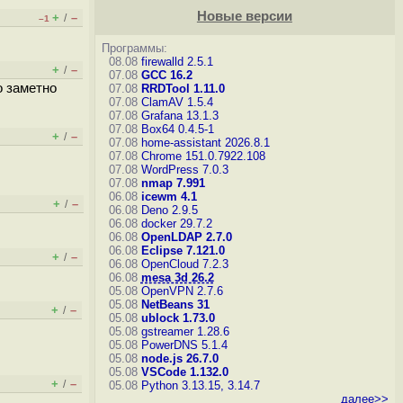
Новые версии
+
–
/
–1
Программы:
08.08
firewalld 2.5.1
+
–
/
07.08
GCC 16.2
о заметно
07.08
RRDTool 1.11.0
07.08
ClamAV 1.5.4
07.08
Grafana 13.1.3
07.08
Box64 0.4.5-1
+
–
/
07.08
home-assistant 2026.8.1
07.08
Chrome 151.0.7922.108
07.08
WordPress 7.0.3
07.08
nmap 7.991
06.08
icewm 4.1
+
–
/
06.08
Deno 2.9.5
06.08
docker 29.7.2
06.08
OpenLDAP 2.7.0
06.08
Eclipse 7.121.0
+
–
/
06.08
OpenCloud 7.2.3
06.08
mesa 3d 26.2
05.08
OpenVPN 2.7.6
05.08
NetBeans 31
+
–
/
05.08
ublock 1.73.0
05.08
gstreamer 1.28.6
05.08
PowerDNS 5.1.4
05.08
node.js 26.7.0
05.08
VSCode 1.132.0
+
–
/
05.08
Python 3.13.15, 3.14.7
далее>>