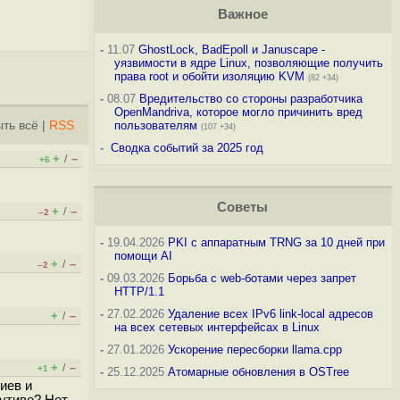
Важное
-
11.07
GhostLock, BadEpoll и Januscape -
уязвимости в ядре Linux, позволяющие получить
права root и обойти изоляцию KVM
(82 +34)
-
08.07
Вредительство со стороны разработчика
OpenMandriva, которое могло причинить вред
ть всё
|
RSS
пользователям
(107 +34)
-
Сводка событий за 2025 год
+
–
/
+6
Советы
+
–
/
–2
-
19.04.2026
PKI с аппаратным TRNG за 10 дней при
помощи AI
+
–
/
–2
-
09.03.2026
Борьба с web-ботами через запрет
HTTP/1.1
-
27.02.2026
Удаление всех IPv6 link-local адресов
+
–
/
на всех сетевых интерфейсах в Linux
-
27.01.2026
Ускорение пересборки llama.cpp
+
–
/
+1
-
25.12.2025
Атомарные обновления в OSTree
иев и