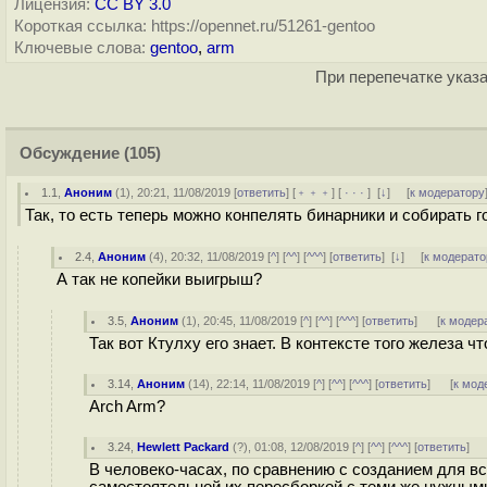
Лицензия:
CC BY 3.0
Короткая ссылка: https://opennet.ru/51261-gentoo
Ключевые слова:
gentoo
,
arm
При перепечатке указа
Обсуждение
(105)
1.1
,
Аноним
(
1
), 20:21, 11/08/2019 [
ответить
] [
﹢﹢﹢
] [
· · ·
]
[
↓
] [
к модератору
Так, то есть теперь можно конпелять бинарники и собирать 
2.4
,
Аноним
(
4
), 20:32, 11/08/2019 [
^
] [
^^
] [
^^^
] [
ответить
]
[
↓
] [
к модерато
А так не копейки выигрыш?
3.5
,
Аноним
(
1
), 20:45, 11/08/2019 [
^
] [
^^
] [
^^^
] [
ответить
]
[
к модер
Так вот Ктулху его знает. В контексте того железа чт
3.14
,
Аноним
(
14
), 22:14, 11/08/2019 [
^
] [
^^
] [
^^^
] [
ответить
]
[
к мод
Arch Arm?
3.24
,
Hewlett Packard
(
?
), 01:08, 12/08/2019 [
^
] [
^^
] [
^^^
] [
ответить
]
В человеко-часах, по сравнению с созданием для вс