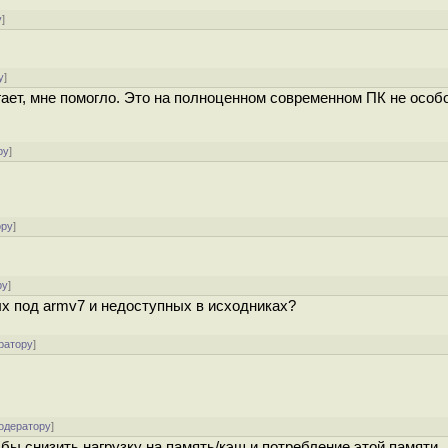
у
]
у
]
ает, мне помогло. Это на полноценном современном ПК не особ
ру
]
ору
]
ру
]
х под armv7 и недоступных в исходниках?
ратору
]
одератору
]
л бы снизить нагрузку на память/кэш и потребление этой памяти