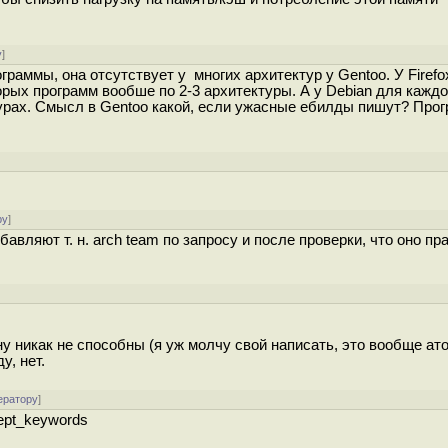
у
]
граммы, она отсутствует у многих архитектур у Gentoo. У Firefo
орых программ вообше по 2-3 архитектуры. А у Debian для каждо
ктурах. Смысл в Gentoo какой, если ужасные ебилды пишут? Про
ру
]
вляют т. н. arch team по запросу и после проверки, что оно пр
ну никак не способны (я уж молчу свой написать, это вообще ат
у, нет.
ератору
]
ept_keywords