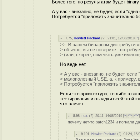
Более того, по результатам будет binar
А у вас - внезапно, не будет, если "одна
Потребуется "приложить значительно б
7.75
,
Hewlett Packard
(
?
), 21:01, 12/08/2019 [
^
]
>> В вашем бинарном дистрибутиве
> обычно, вы не поверите - потребу
> (или, скорее, поменять уже имею
Но ведь нет.
> А у вас - внезапно, не будет, если 
> малополезный USE, а, к примеру, в
> Потребуется "приложить значител
Если это архитектура, то либо в ва
тестирования и отладки всей этой ю
что влияет.
8.98
,
пох.
(
?
), 20:11, 14/08/2019 [
^
] [
^^
] [
^^^
почему нет-то patch1234 и погнали д
9.101
,
Hewlett Packard
(
?
), 04:24, 15/