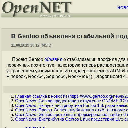
НОВ
В Gentoo объявлена стабильной под
11.08.2019 20:12 (MSK)
Проект Gentoo
объявил
о стабилизации профиля для
первичных архитектур, на которую теперь распростран
устранением уязвимостей. Из поддерживаемых ARM64-
Pinebook, Rock64, Sopine64, RockPro64), DragonBoard 410
Главная ссылка к новости (
https://www.gentoo.org/news/20
OpenNews: Gentoo предоставил окружение GNOME 3.30,
OpenNews: Выпуск дистрибутива Funtoo 1.3, развиваемо
OpenNews: Проект Gentoo опубликовал отчёт о взломе с
OpenNews: Gentoo прекращает формирование hardened-в
OpenNews: Дистрибутив Gentoo Linux представил Live-с