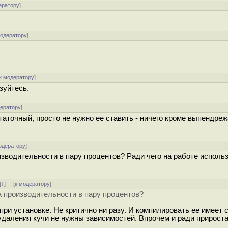
ератору
]
модератору
]
к модератору
]
зуйтесь.
дератору
]
таточный, просто не нужно ее ставить - ничего кроме выпендреж
одератору
]
зводительности в пару процентов? Ради чего на работе исполь
[
↓
] [
к модератору
]
 производительности в пару процентов?
при установке. Не критично ни разу. И компилировать ее имеет 
удаления кучи не нужны зависимостей. Впрочем и ради прирост