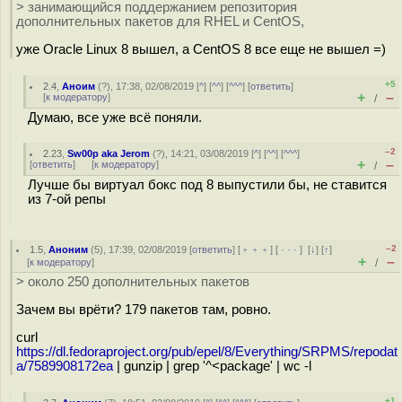
> занимающийся поддержанием репозитория
дополнительных пакетов для RHEL и CentOS,
уже Oracle Linux 8 вышел, а CentOS 8 все еще не вышел =)
+5
2.4
,
Аноим
(
?
), 17:38, 02/08/2019 [
^
] [
^^
] [
^^^
] [
ответить
]
+
–
[
к модератору
]
/
Думаю, все уже всё поняли.
–2
2.23
,
Sw00p aka Jerom
(
?
), 14:21, 03/08/2019 [
^
] [
^^
] [
^^^
]
+
–
[
ответить
]
[
к модератору
]
/
Лучше бы виртуал бокс под 8 выпустили бы, не ставится
из 7-ой репы
–2
1.5
,
Аноним
(
5
), 17:39, 02/08/2019 [
ответить
] [
﹢﹢﹢
] [
· · ·
]
[
↓
] [
↑
]
+
–
[
к модератору
]
/
> около 250 дополнительных пакетов
Зачем вы врёти? 179 пакетов там, ровно.
curl
https://dl.fedoraproject.org/pub/epel/8/Everything/SRPMS/repodat
a/7589908172ea
| gunzip | grep '^<package' | wc -l
+1