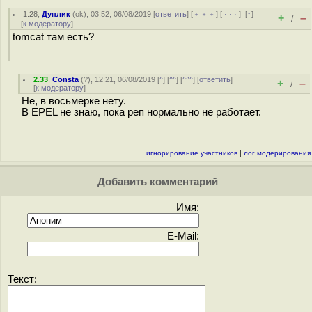
1.28
,
Дуплик
(
ok
), 03:52, 06/08/2019 [
ответить
] [
﹢﹢﹢
] [
· · ·
]
[
↑
]
+
–
/
[
к модератору
]
tomcat там есть?
2.33
,
Consta
(
?
), 12:21, 06/08/2019 [
^
] [
^^
] [
^^^
] [
ответить
]
+
–
/
[
к модератору
]
Не, в восьмерке нету.
В EPEL не знаю, пока реп нормально не работает.
игнорирование участников
|
лог модерирования
Добавить комментарий
Имя:
E-Mail:
Текст: