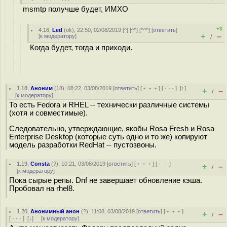
msmtp получше будет, ИМХО
+3
4.16
,
Led
(
ok
), 22:50, 02/08/2019 [
^
] [
^^
] [
^^^
] [
ответить
]
+
–
[
к модератору
]
/
Когда будет, тогда и приходи.
1.18
,
Аноним
(
18
), 08:22, 03/08/2019 [
ответить
] [
﹢﹢﹢
] [
· · ·
]
[
↑
]
+
–
/
[
к модератору
]
То есть Fedora и RHEL -- технически различные системы
(хотя и совместимые).
Следовательно, утверждающие, якобы Rosa Fresh и Rosa
Enterprise Desktop (которые суть одно и то же) копируют
модель разработки RedHat -- пустозвоны.
1.19
,
Consta
(
?
), 10:21, 03/08/2019 [
ответить
] [
﹢﹢﹢
] [
· · ·
]
+
–
/
[
к модератору
]
Пока сырые репы. Dnf не завершает обновление кэша.
Пробовал на rhel8.
1.20
,
Анонимный анон
(
?
), 11:08, 03/08/2019 [
ответить
] [
﹢﹢﹢
]
+
–
/
[
· · ·
]
[
↓
] [
к модератору
]