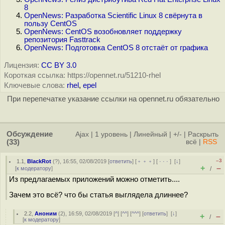
8
OpenNews: Разработка Scientific Linux 8 свёрнута в
пользу CentOS
OpenNews: CentOS возобновляет поддержку
репозитория Fasttrack
OpenNews: Подготовка CentOS 8 отстаёт от графика
Лицензия:
CC BY 3.0
Короткая ссылка: https://opennet.ru/51210-rhel
Ключевые слова:
rhel
,
epel
При перепечатке указание ссылки на opennet.ru обязательно
Обсуждение
Ajax
|
1 уровень
|
Линейный
|
+/-
|
Раскрыть
(33)
всё
|
RSS
–3
1.1
,
BlackRot
(
?
), 16:55, 02/08/2019 [
ответить
] [
﹢﹢﹢
] [
· · ·
]
[
↓
]
+
–
[
к модератору
]
/
Из предлагаемых приложений можно отметить....
Зачем это всё? что бы статья выглядела длиннее?
2.2
,
Аноним
(
2
), 16:59, 02/08/2019 [
^
] [
^^
] [
^^^
] [
ответить
]
[
↓
]
+
–
/
[
к модератору
]