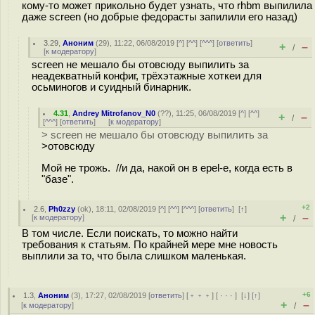
кому-то может прикольно будет узнать, что rhbm выпилила
даже screen (но добрые федорасты запилили его назад)
3.29
,
Аноним
(
29
), 11:22, 06/08/2019 [
^
] [
^^
] [
^^^
] [
ответить
]
+
–
/
[
к модератору
]
screen не мешало бы отовсюду выпилить за
неадекватный конфиг, трёхэтажные хоткеи для
осьминогов и суидный бинарник.
4.31
,
Andrey Mitrofanov_N0
(
??
), 11:25, 06/08/2019 [
^
] [
^^
]
+
–
/
[
^^^
] [
ответить
]
[
к модератору
]
> screen не мешало бы отовсюду выпилить за
>отовсюду
Мой не трожь. //и да, накой он в epel-е, когда есть в
"базе".
+2
2.6
,
Ph0zzy
(
ok
), 18:11, 02/08/2019 [
^
] [
^^
] [
^^^
] [
ответить
]
[
↑
]
+
–
[
к модератору
]
/
В том числе. Если поискать, то можно найти
требования к статьям. По крайней мере мне новость
выплили за то, что была слишком маленькая.
+6
1.3
,
Аноним
(
3
), 17:27, 02/08/2019 [
ответить
] [
﹢﹢﹢
] [
· · ·
]
[
↓
] [
↑
]
+
–
[
к модератору
]
/