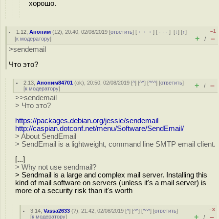
хорошо.
–1
1.12
,
Аноним
(
12
), 20:40, 02/08/2019 [
ответить
] [
﹢﹢﹢
] [
· · ·
]
[
↓
] [
↑
]
+
–
[
к модератору
]
/
>sendemail
Что это?
2.13
,
Аноним84701
(
ok
), 20:50, 02/08/2019 [
^
] [
^^
] [
^^^
] [
ответить
]
+
–
/
[
к модератору
]
>>sendemail
> Что это?
https://packages.debian.org/jessie/sendemail
http://caspian.dotconf.net/menu/Software/SendEmail/
> About SendEmail
> SendEmail is a lightweight, command line SMTP email client.
[...]
> Why not use sendmail?
> Sendmail is a large and complex mail server. Installing this
kind of mail software on servers (unless it's a mail server) is
more of a security risk than it's worth
–3
3.14
,
Vassa2633
(
?
), 21:42, 02/08/2019 [
^
] [
^^
] [
^^^
] [
ответить
]
+
–
[
к модератору
]
/