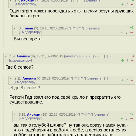
2.7
,
Аноним
(
7
), 18:51, 02/08/2019 [
^
] [
^^
] [
^^^
] [
ответить
]
+
–
[
к модератору
]
/
Один srpm может порождать хоть тысячу результирующих
бинарных rpm.
+1
3.8
,
anan
(
?
), 19:15, 02/08/2019 [
^
] [
^^
] [
^^^
] [
ответить
]
+
–
[
к модератору
]
/
Вы все врете
–1
1.9
,
Аноним
(
9
), 19:31, 02/08/2019 [
ответить
] [
﹢﹢﹢
] [
· · ·
]
[
↓
] [
↑
]
+
–
[
к модератору
]
/
Где 8 centos?
2.11
,
Аноним
(
-
), 20:21, 02/08/2019 [
^
] [
^^
] [
^^^
] [
ответить
]
[
↓
]
+
–
/
[
к модератору
]
>Где 8 centos?
Реткий Гад взял его под своё крыло и прекратить его
существование.
+2
3.15
,
Аноним
(
15
), 22:16, 02/08/2019 [
^
] [
^^
] [
^^^
] [
ответить
]
+
–
[
к модератору
]
/
вы так о голубой шляпе? ну так она сразу намекнула -
что людей взяли в работу к себе, а centos остался их
хобби, которое работодатель поддерживать не