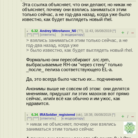
Эта ссылка объясняет, что они делают, но никак не
объясняет, почему они взялись заниматься этим
только сейчас, а не год-два назад, когда уже было
известно, как будет выглядеть новый rhel.
6.32
,
Andrey Mitrofanov_N0
(
??
), 11:43, 06/08/2019 [
^
]
+
–
/
[
^^
] [
^^^
] [
ответить
]
[
к модератору
]
> взялись заниматься этим только сейчас, а не
год-два назад, когда уже
> было известно, как будет выглядеть новый rhel.
Формально они пересобирают .src.rpm,
выбрасываемые RH-ом "через стену" только
_после_ пелиза соответствующего EL-а.
Да, это всегда было частью их... подчинения.
Анонимы выше не совсем об этом: они делятся
мнениями, придушат ли этих мазохов вот прямо
сейчас, или/и всё как обычно и им ужос, как
ндравится.
6.34
,
IRASoldier_registered
(
ok
), 18:38, 06/08/2019 [
^
]
+
–
/
[
^^
] [
^^^
] [
ответить
]
[
к модератору
]
> никак не объясняет, почему они взялись
заниматься этим только сейчас