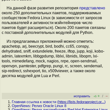
На данной фазе развития репозитория
представлено
около 250 дополнительных пакетов, поддерживаемых
сообществом Fedora Linux (в зависимости от запросов
пользователей и активности мэйнтейнеров число
пакетов будет расширяться). Около 200 пакетов связаны
с поставкой дополнительных модулей для Python.
Из предлагаемых приложений можно отметить:
apachetop, arj, beecrypt, bird, bodhi, cc65, conspy,
dehydrated, sniff, extundelete, freeze, iftop, jupp, koji, kobo-
admin, latexmkm, libbgpdump, liblxi, libnids, libopm, lxi-
tools, mimedefang, mock, nagios, nrpe, open-sendmail,
openvpn, pamtester, pdfgrep, pungi, rc, screen, sendemail,
sip-redirect, sshexport, tio, x509viewer, а также около
десятка модулей для Lua и Perl.
+
–
исправить
/
+5
Главная ссылка к новости (
https://lists.fedoraproject.or...
)
OpenNews: Релиз Oracle Linux 8
OpenNews: Релиз дистрибутива Red Hat Enterprise Linux