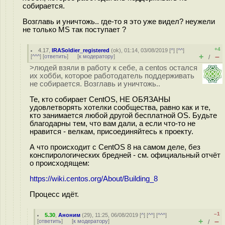
собирается.
Возглавь и уничтожь.. где-то я это уже видел? неужели
не только MS так поступает ?
+4
4.17
,
IRASoldier_registered
(
ok
), 01:14, 03/08/2019 [
^
] [
^^
]
+
–
[
^^^
] [
ответить
]
[
к модератору
]
/
>людей взяли в работу к себе, а centos остался
их хобби, которое работодатель поддерживать
не собирается. Возглавь и уничтожь..
Те, кто собирает CentOS, НЕ ОБЯЗАНЫ
удовлетворять хотелки сообщества, равно как и те,
кто занимается любой другой бесплатной ОS. Будьте
благодарны тем, что вам дали, а если что-то не
нравится - велкам, присоединяйтесь к проекту.
А что происходит с CentOS 8 на самом деле, без
конспирологических бредней - см. официальный отчёт
о происходящем:
https://wiki.centos.org/About/Building_8
Процесс идёт.
–1
5.30
,
Аноним
(
29
), 11:25, 06/08/2019 [
^
] [
^^
] [
^^^
]
+
–
[
ответить
]
[
к модератору
]
/