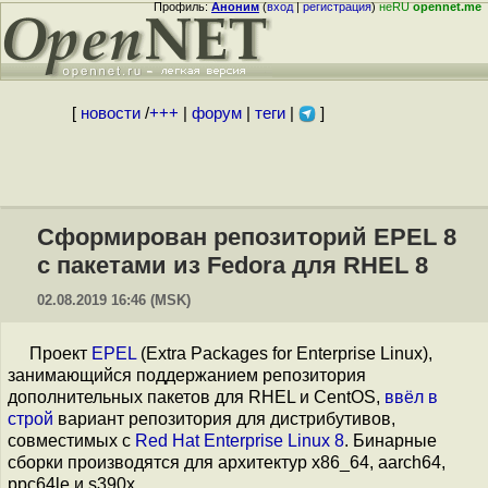
Профиль:
Аноним
(
вход
|
регистрация
)
неRU
opennet.me
[
новости
/
+++
|
форум
|
теги
|
]
Сформирован репозиторий EPEL 8
с пакетами из Fedora для RHEL 8
02.08.2019 16:46 (MSK)
Проект
EPEL
(Extra Packages for Enterprise Linux),
занимающийся поддержанием репозитория
дополнительных пакетов для RHEL и CentOS,
ввёл в
строй
вариант репозитория для дистрибутивов,
совместимых с
Red Hat Enterprise Linux 8
. Бинарные
сборки производятся для архитектур x86_64, aarch64,
ppc64le и s390x.