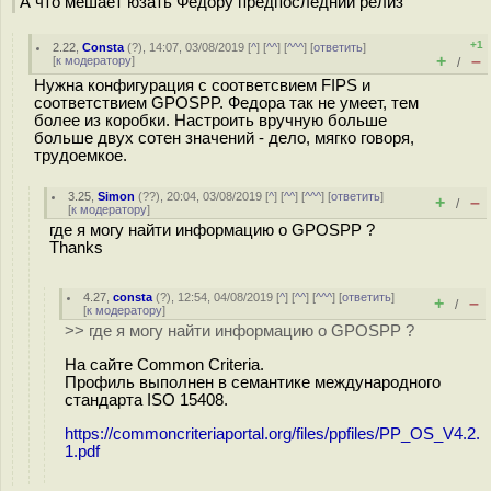
А что мешает юзать Федору предпоследний релиз
+1
2.22
,
Consta
(
?
), 14:07, 03/08/2019 [
^
] [
^^
] [
^^^
] [
ответить
]
+
–
[
к модератору
]
/
Нужна конфигурация с соответсвием FIPS и
соответствием GPOSPP. Федора так не умеет, тем
более из коробки. Настроить вручную больше
больше двух сотен значений - дело, мягко говоря,
трудоемкое.
3.25
,
Simon
(
??
), 20:04, 03/08/2019 [
^
] [
^^
] [
^^^
] [
ответить
]
+
–
/
[
к модератору
]
где я могу найти информацию о GPOSPP ?
Thanks
4.27
,
consta
(
?
), 12:54, 04/08/2019 [
^
] [
^^
] [
^^^
] [
ответить
]
+
–
/
[
к модератору
]
>> где я могу найти информацию о GPOSPP ?
На сайте Common Criteria.
Профиль выполнен в семантике международного
стандарта ISO 15408.
https://commoncriteriaportal.org/files/ppfiles/PP_OS_V4.2.
1.pdf