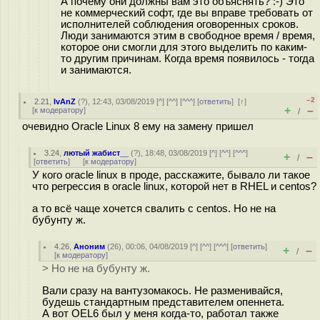
А почему они должны вам это объяснять? :-) Это
не коммерческий софт, где вы вправе требовать от
исполнителей соблюдения оговоренных сроков.
Люди занимаются этим в свободное время / время,
которое они смогли для этого выделить по каким-
то другим причинам. Когда время появилось - тогда
и занимаются.
–2
2.21
,
IvAnZ
(
?
), 12:43, 03/08/2019 [
^
] [
^^
] [
^^^
] [
ответить
]
[
↑
]
+
–
[
к модератору
]
/
очевидно Oracle Linux 8 ему на замену пришел
3.24
,
лютый жабист__
(
?
), 18:48, 03/08/2019 [
^
] [
^^
] [
^^^
]
+
–
/
[
ответить
]
[
к модератору
]
У кого oracle linux в проде, расскажите, бывало ли такое
что регрессия в oracle linux, которой нет в RHEL и centos?
а то всё чаще хочется свалить с centos. Но не на
бубунту ж.
4.26
,
Аноним
(
26
), 00:06, 04/08/2019 [
^
] [
^^
] [
^^^
] [
ответить
]
+
–
/
[
к модератору
]
> Но не на бубунту ж.
Вали сразу на вантузомакось. Не разменивайся,
будешь стандартным представителем опеннета.
А вот OEL6 был у меня когда-то, работал также