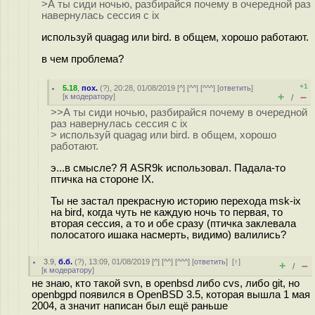
>А ты сиди ночью, разбирайся почему в очередной раз
навернулась сессия с ix
используй quagag или bird. в общем, хорошо работают.
в чем проблема?
+1
5.18
,
пох.
(
?
), 20:28, 01/08/2019 [
^
] [
^^
] [
^^^
] [
ответить
]
+
–
[
к модератору
]
/
>>А ты сиди ночью, разбирайся почему в очередной
раз навернулась сессия с ix
> используй quagag или bird. в общем, хорошо
работают.
э...в смысле? Я ASR9k использовал. Падала-то
птичка на стороне IX.
Ты не застал прекрасную историю перехода msk-ix
на bird, когда чуть не каждую ночь то первая, то
вторая сессия, а то и обе сразу (птичка заклевала
полосатого ишака насмерть, видимо) валились?
3.9
,
б.б.
(
?
), 13:09, 01/08/2019 [
^
] [
^^
] [
^^^
] [
ответить
]
[
↑
]
+
–
/
[
к модератору
]
не знаю, кто такой svn, в openbsd либо cvs, либо git, но
openbgpd появился в OpenBSD 3.5, которая вышла 1 мая
2004, а значит написан был ещё раньше