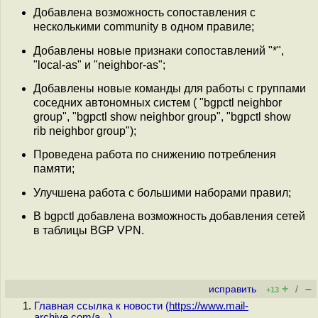
Добавлена возможность сопоставления с
несколькими community в одном правиле;
Добавлены новые признаки сопоставлений "*",
"local-as" и "neighbor-as";
Добавлены новые команды для работы с группами
соседних автономных систем ( "bgpctl neighbor
group", "bgpctl show neighbor group", "bgpctl show
rib neighbor group");
Проведена работа по снижению потребления
памяти;
Улучшена работа с большими наборами правил;
В bgpctl добавлена возможность добавления сетей
в таблицы BGP VPN.
+
–
исправить
/
+13
Главная ссылка к новости (
https://www.mail-
archive.com/a...
)