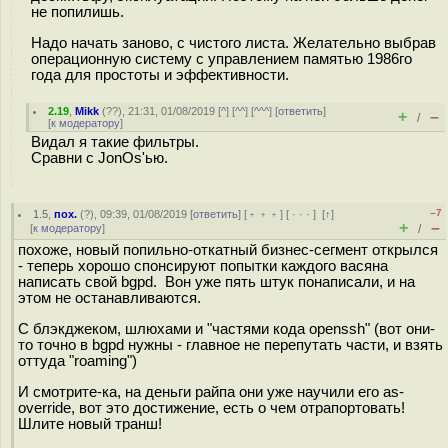
не попилишь.
Надо начать заново, с чистого листа. Желательно выбрав
операционную систему с управлением памятью 1986го
года для простоты и эффективности.
2.19
,
Mikk
(
??
), 21:31, 01/08/2019 [
^
] [
^^
] [
^^^
] [
ответить
]
+
–
/
[
к модератору
]
Видал я такие фильтры.
Сравни с JonOs'ью.
–7
1.5
,
пох.
(
?
), 09:39, 01/08/2019 [
ответить
] [
﹢﹢﹢
] [
· · ·
]
[
↑
]
+
–
[
к модератору
]
/
похоже, новый попильно-откатный бизнес-сегмент открылся
- теперь хорошо спонсируют попытки каждого васяна
написать свой bgpd. Вон уже пять штук понаписали, и на
этом не останавливаются.
С блэкджеком, шлюхами и "частями кода openssh" (вот они-
то точно в bgpd нужны - главное не перепутать части, и взять
оттуда "roaming")
И смотрите-ка, на деньги райпа они уже научили его as-
override, вот это достижение, есть о чем отрапортовать!
Шлите новый транш!