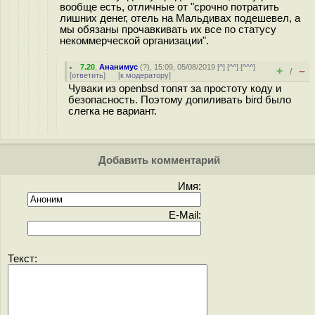
вообще есть, отличные от "срочно потратить
лишних денег, отель на Мальдивах подешевел, а
мы обязаны прочавкивать их все по статусу
некоммерческой организации".
7.20
,
Ананимус
(
?
), 15:09, 05/08/2019 [
^
] [
^^
] [
^^^
]
+
–
/
[
ответить
]
[
к модератору
]
Чуваки из openbsd топят за простоту коду и
безопасность. Поэтому допиливать bird было
слегка не вариант.
Добавить комментарий
Имя:
E-Mail:
Текст: