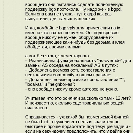
вообще-то они пытались сделать полноценную
поддержку bgp протокола. Ну надо же - в bgpd.
Если она вам не нужна - тут eigrpd как раз
выпустили, для самых маленьких.
И да, комбайн с bgp vpls для применения на ix -
именно что нахрен не нужен. Он, подозреваю,
вообще никому не нужен, оборудование их
поддерживающее как-нибудь без дерьма и клея
обойдется, своими силами.
а вот без этого, элементарного -
- Реализована функциональность "as-override" для
замены AS соседа на локальный AS в путях;
- Добавлена возможность сопоставления с
несколькими community в одном правиле;
- Добавлены новые признаки сопоставлений "*",
"local-as" и "neighbor-as";
- оно вообще никому кроме авторов ненужно.
Учитывая что это осилили за сколько там - 12 лет?
И неизвестно, сколько еще тривиальных вещей
ниасилено.
Спрашивается - уж какой бы невменяемой фигней
не был bird - неужели его нельзя значительно
быстрее и проще доработать под текущие задачи -
если на секундочку предположить, что у райпа они