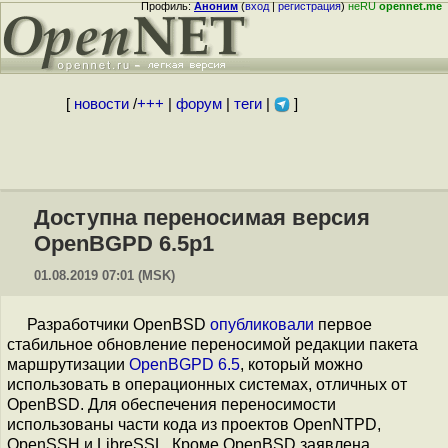
Профиль:
Аноним
(
вход
|
регистрация
)
неRU
opennet.me
[
новости
/
+++
|
форум
|
теги
|
]
Доступна переносимая версия
OpenBGPD 6.5p1
01.08.2019 07:01 (MSK)
Разработчики OpenBSD
опубликовали
первое
стабильное обновление переносимой редакции пакета
маршрутизации
OpenBGPD 6.5
, который можно
использовать в операционных системах, отличных от
OpenBSD. Для обеспечения переносимости
использованы части кода из проектов OpenNTPD,
OpenSSH и LibreSSL. Кроме OpenBSD заявлена