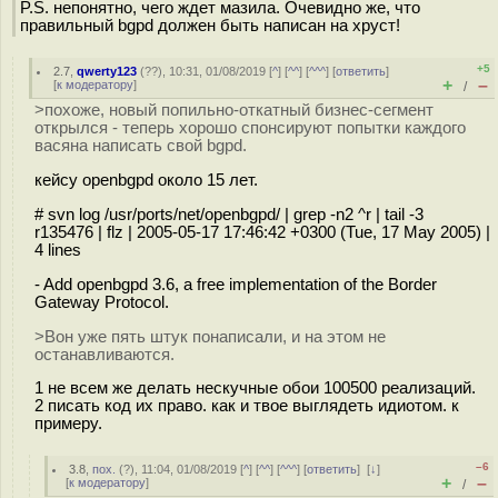
P.S. непонятно, чего ждет мазила. Очевидно же, что
правильный bgpd должен быть написан на хруст!
+5
2.7
,
qwerty123
(
??
), 10:31, 01/08/2019 [
^
] [
^^
] [
^^^
] [
ответить
]
+
–
[
к модератору
]
/
>похоже, новый попильно-откатный бизнес-сегмент
открылся - теперь хорошо спонсируют попытки каждого
васяна написать свой bgpd.
кейсу openbgpd около 15 лет.
# svn log /usr/ports/net/openbgpd/ | grep -n2 ^r | tail -3
r135476 | flz | 2005-05-17 17:46:42 +0300 (Tue, 17 May 2005) |
4 lines
- Add openbgpd 3.6, a free implementation of the Border
Gateway Protocol.
>Вон уже пять штук понаписали, и на этом не
останавливаются.
1 не всем же делать нескучные обои 100500 реализаций.
2 писать код их право. как и твое выглядеть идиотом. к
примеру.
–6
3.8
,
пох.
(
?
), 11:04, 01/08/2019 [
^
] [
^^
] [
^^^
] [
ответить
]
[
↓
]
+
–
[
к модератору
]
/