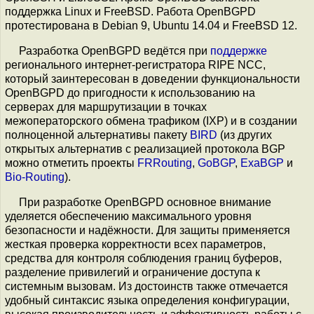
поддержка Linux и FreeBSD. Работа OpenBGPD
протестирована в Debian 9, Ubuntu 14.04 и FreeBSD 12.
Разработка OpenBGPD ведётся при
поддержке
регионального интернет-регистратора RIPE NCC,
который заинтересован в доведении функциональности
OpenBGPD до пригодности к использованию на
серверах для маршрутизации в точках
межоператорского обмена трафиком (IXP) и в создании
полноценной альтернативы пакету
BIRD
(из других
открытых альтернатив с реализацией протокола BGP
можно отметить проекты
FRRouting
,
GoBGP
,
ExaBGP
и
Bio-Routing
).
При разработке OpenBGPD основное внимание
уделяется обеспечению максимального уровня
безопасности и надёжности. Для защиты применяется
жесткая проверка корректности всех параметров,
средства для контроля соблюдения границ буферов,
разделение привилегий и ограничение доступа к
системным вызовам. Из достоинств также отмечается
удобный синтаксис языка определения конфигурации,