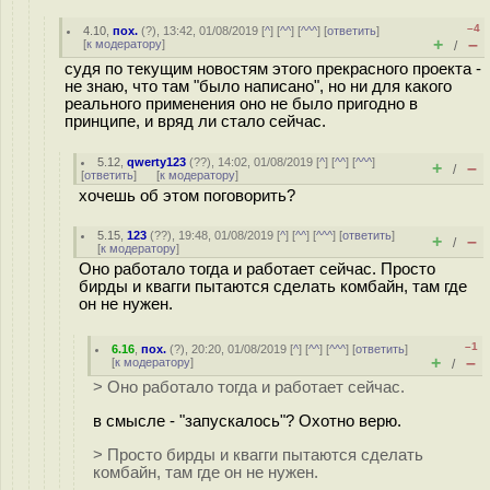
–4
4.10
,
пох.
(
?
), 13:42, 01/08/2019 [
^
] [
^^
] [
^^^
] [
ответить
]
+
–
[
к модератору
]
/
судя по текущим новостям этого прекрасного проекта -
не знаю, что там "было написано", но ни для какого
реального применения оно не было пригодно в
принципе, и вряд ли стало сейчас.
5.12
,
qwerty123
(
??
), 14:02, 01/08/2019 [
^
] [
^^
] [
^^^
]
+
–
/
[
ответить
]
[
к модератору
]
хочешь об этом поговорить?
5.15
,
123
(
??
), 19:48, 01/08/2019 [
^
] [
^^
] [
^^^
] [
ответить
]
+
–
/
[
к модератору
]
Оно работало тогда и работает сейчас. Просто
бирды и квагги пытаются сделать комбайн, там где
он не нужен.
–1
6.16
,
пох.
(
?
), 20:20, 01/08/2019 [
^
] [
^^
] [
^^^
] [
ответить
]
+
–
[
к модератору
]
/
> Оно работало тогда и работает сейчас.
в смысле - "запускалось"? Охотно верю.
> Просто бирды и квагги пытаются сделать
комбайн, там где он не нужен.