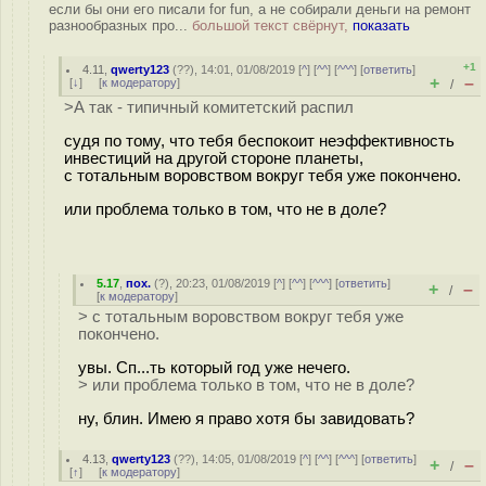
если бы они его писали for fun, а не собирали деньги на ремонт
разнообразных про...
большой текст свёрнут,
показать
+1
4.11
,
qwerty123
(
??
), 14:01, 01/08/2019 [
^
] [
^^
] [
^^^
] [
ответить
]
+
–
[
↓
] [
к модератору
]
/
>А так - типичный комитетский распил
судя по тому, что тебя беспокоит неэффективность
инвестиций на другой стороне планеты,
с тотальным воровством вокруг тебя уже покончено.
или проблема только в том, что не в доле?
5.17
,
пох.
(
?
), 20:23, 01/08/2019 [
^
] [
^^
] [
^^^
] [
ответить
]
+
–
/
[
к модератору
]
> с тотальным воровством вокруг тебя уже
покончено.
увы. Сп...ть который год уже нечего.
> или проблема только в том, что не в доле?
ну, блин. Имею я право хотя бы завидовать?
4.13
,
qwerty123
(
??
), 14:05, 01/08/2019 [
^
] [
^^
] [
^^^
] [
ответить
]
+
–
/
[
↑
] [
к модератору
]