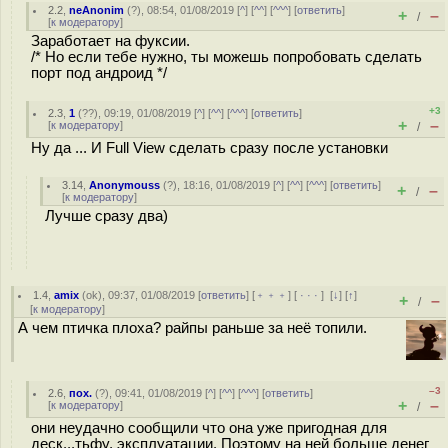
2.2
,
neAnonim
(
?
), 08:54, 01/08/2019 [
^
] [
^^
] [
^^^
] [
ответить
]
+
–
/
[
к модератору
]
Заработает на фуксии.
/* Но если тебе нужно, ты можешь попробовать сделать
порт под андроид */
+3
2.3
,
1
(
??
), 09:19, 01/08/2019 [
^
] [
^^
] [
^^^
] [
ответить
]
+
–
[
к модератору
]
/
Ну да ... И Full View сделать сразу после установки
3.14
,
Anonymouss
(
?
), 18:16, 01/08/2019 [
^
] [
^^
] [
^^^
] [
ответить
]
+
–
/
[
к модератору
]
Лучше сразу два)
1.4
,
amix
(
ok
), 09:37, 01/08/2019 [
ответить
] [
﹢﹢﹢
] [
· · ·
]
[
↓
] [
↑
]
+
–
/
[
к модератору
]
А чем птичка плоха? райпы раньше за неё топили.
–3
2.6
,
пох.
(
?
), 09:41, 01/08/2019 [
^
] [
^^
] [
^^^
] [
ответить
]
+
–
[
к модератору
]
/
они неудачно сообщили что она уже пригодная для
деск...тьфу, эксплуатации. Поэтому на ней больше денег