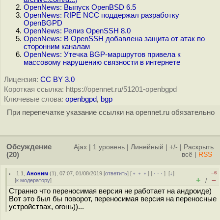
OpenNews: Выпуск OpenBSD 6.5
OpenNews: RIPE NCC поддержал разработку
OpenBGPD
OpenNews: Релиз OpenSSH 8.0
OpenNews: В OpenSSH добавлена защита от атак по
сторонним каналам
OpenNews: Утечка BGP-маршрутов привела к
массовому нарушению связности в интернете
Лицензия:
CC BY 3.0
Короткая ссылка: https://opennet.ru/51201-openbgpd
Ключевые слова:
openbgpd
,
bgp
При перепечатке указание ссылки на opennet.ru обязательно
Обсуждение
Ajax
|
1 уровень
|
Линейный
|
+/-
|
Раскрыть
(20)
всё
|
RSS
–6
1.1
,
Аноним
(
1
), 07:07, 01/08/2019 [
ответить
] [
﹢﹢﹢
] [
· · ·
]
[
↓
]
+
–
[
к модератору
]
/
Странно что переносимая версия не работает на андроиде)
Вот это был бы поворот, переносимая версия на переносные
устройствах, огонь))...