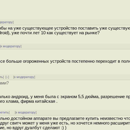
дератору
]
 чтобы на уже существующее устройство поставить уже существ
oid), уже почти лет 10 как существует на рынке?
[
к модератору
]
 все больше огороженных устройств постепенно переходит в пол
ть
]
[
↓
] [
к модератору
]
ами?
олько андроид, у меня была с экраном 5,5 дюйма, разрешение п
го хлама, фирма китайская .
ветить
]
[
к модератору
]
ольно достойном аппарате вы предлагаете купить неизвестно что
друг свитч может у меня уже есть, но хочется немного расширит
е, но вдруг дуалбут сделают :) )