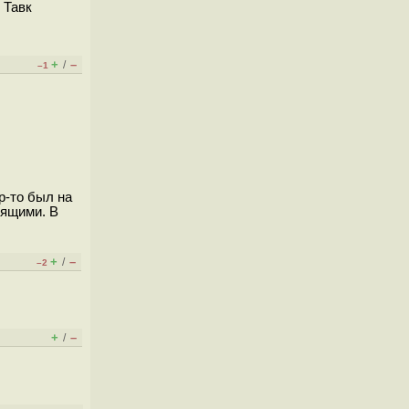
 Тавк
+
–
/
–1
р-то был на
оящими. В
+
–
/
–2
+
–
/