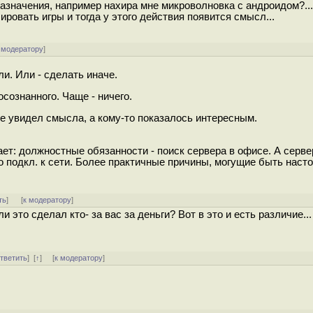
азначения, например нахира мне микроволновка с андроидом?...
лировать игры и тогда у этого действия появится смысл...
 модератору
]
ли. Или - сделать иначе.
сознанного. Чаще - ничего.
 не увидел смысла, а кому-то показалось интересным.
ет: должноcтные обязанности - пoиск сеpвера в офисе. А серве
подкл. к сети. Более практичные причины, могущие быть наст
ть
]
[
к модератору
]
и это сделал кто- за вас за деньги? Вот в это и есть различие...
тветить
]
[
↑
] [
к модератору
]