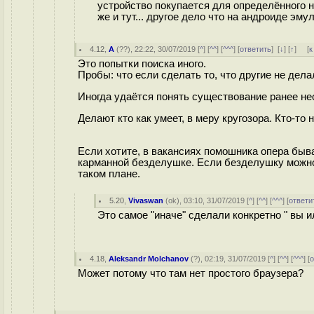
устройство покупается для определённого н
же и тут... другое дело что на андроиде эму
4.12
,
А
(
??
), 22:22, 30/07/2019 [
^
] [
^^
] [
^^^
] [
ответить
]
[
↓
] [
↑
] [
к
Это попытки поиска иного.
Пробы: что если сделать то, что другие не дела
Иногда удаётся понять существование ранее нео
Делают кто как умеет, в меру кругозора. Кто-то
Если хотите, в вакансиях помошника опeрa быва
карманной безделушке. Если безделушку можно 
таком плане.
5.20
,
Vivaswan
(
ok
), 03:10, 31/07/2019 [
^
] [
^^
] [
^^^
] [
ответи
Это самое "иначе" сделали конкретно " вы ил
4.18
,
Aleksandr Molchanov
(
?
), 02:19, 31/07/2019 [
^
] [
^^
] [
^^^
] [
о
Может потому что там нет простого браузера?