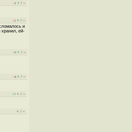
+
–
/
–1
+
–
/
–1
 сломалось и
 хранил, ей-
+
–
/
+6
+
–
/
–4
+
–
/
+7
+
–
/