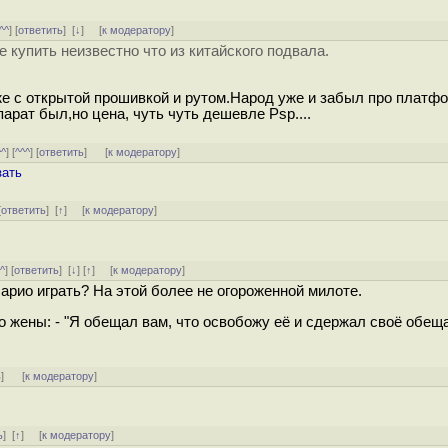
^^
] [
ответить
]
[
↓
] [
к модератору
]
 купить неизвестно что из китайского подвала.
же с открытой прошивкой и рутом.Народ уже и забыл про платф
арат был,но цена, чуть чуть дешевле Psp....
^^
] [
^^^
] [
ответить
]
[
к модератору
]
зать
[
ответить
]
[
↑
] [
к модератору
]
^^
] [
ответить
]
[
↓
] [
↑
] [
к модератору
]
арио играть? На этой более не огороженной милоте.
 жены: - "Я обещал вам, что освобожу её и сдержал своё обещ
ь
]
[
к модератору
]
ь
]
[
↑
] [
к модератору
]