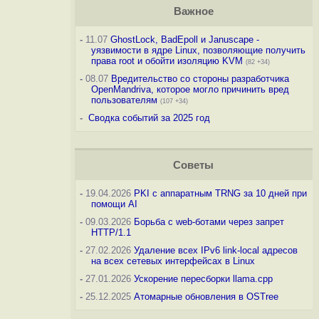
Важное
-
11.07
GhostLock, BadEpoll и Januscape -
уязвимости в ядре Linux, позволяющие получить
права root и обойти изоляцию KVM
(82 +34)
-
08.07
Вредительство со стороны разработчика
OpenMandriva, которое могло причинить вред
пользователям
(107 +34)
-
Сводка событий за 2025 год
Советы
-
19.04.2026
PKI с аппаратным TRNG за 10 дней при
помощи AI
-
09.03.2026
Борьба с web-ботами через запрет
HTTP/1.1
-
27.02.2026
Удаление всех IPv6 link-local адресов
на всех сетевых интерфейсах в Linux
-
27.01.2026
Ускорение пересборки llama.cpp
-
25.12.2025
Атомарные обновления в OSTree