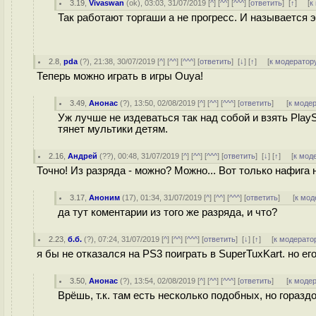
3.19
,
Vivaswan
(
ok
), 03:03, 31/07/2019 [
^
] [
^^
] [
^^^
] [
ответить
]
[
↑
] [
к
Так работают торгаши а не прогресс. И называется 
2.8
,
pda
(
?
), 21:38, 30/07/2019 [
^
] [
^^
] [
^^^
] [
ответить
]
[
↓
] [
↑
] [
к модератор
Теперь можно играть в игры Ouya!
3.49
,
Анонас
(
?
), 13:50, 02/08/2019 [
^
] [
^^
] [
^^^
] [
ответить
]
[
к моде
Уж лучше не издеваться так над собой и взять Play
тянет мультики детям.
2.16
,
Андрей
(
??
), 00:48, 31/07/2019 [
^
] [
^^
] [
^^^
] [
ответить
]
[
↓
] [
↑
] [
к мод
Точно! Из разряда - можно? Можно... Вот только нафига 
3.17
,
Аноним
(
17
), 01:34, 31/07/2019 [
^
] [
^^
] [
^^^
] [
ответить
]
[
к мод
да тут коментарии из того же разряда, и что?
2.23
,
б.б.
(
?
), 07:24, 31/07/2019 [
^
] [
^^
] [
^^^
] [
ответить
]
[
↓
] [
↑
] [
к модерато
я бы не отказался на PS3 поиграть в SuperTuxKart. но его
3.50
,
Анонас
(
?
), 13:54, 02/08/2019 [
^
] [
^^
] [
^^^
] [
ответить
]
[
к моде
Врёшь, т.к. там есть несколько подобных, но гораздо