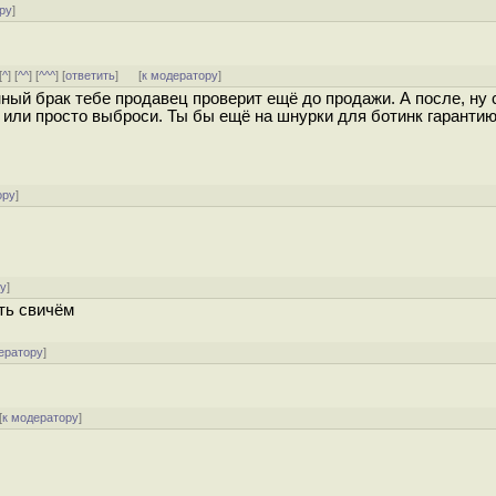
ру
]
[
^
] [
^^
] [
^^^
] [
ответить
]
[
к модератору
]
нный брак тебе продавец проверит ещё до продажи. А после, ну
 или просто выброси. Ты бы ещё на шнурки для ботинк гарантию
ору
]
ру
]
ть свичём
ератору
]
[
к модератору
]