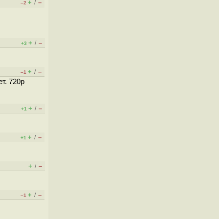
+
–
/
–2
+
–
/
+3
+
–
/
–1
т. 720p
+
–
/
+1
+
–
/
+1
+
–
/
+
–
/
–1