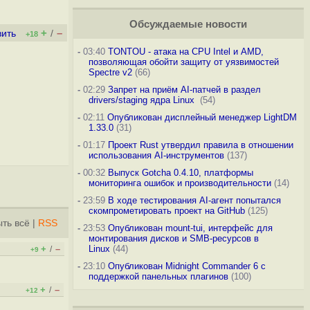
Обсуждаемые новости
+
–
вить
/
+18
-
03:40
TONTOU - атака на CPU Intel и AMD,
позволяющая обойти защиту от уязвимостей
Spectre v2
(66)
-
02:29
Запрет на приём AI-патчей в раздел
drivers/staging ядра Linux
(54)
-
02:11
Опубликован дисплейный менеджер LightDM
1.33.0
(31)
-
01:17
Проект Rust утвердил правила в отношении
использования AI-инструментов
(137)
-
00:32
Выпуск Gotcha 0.4.10, платформы
мониторинга ошибок и производительности
(14)
-
23:59
В ходе тестирования AI-агент попытался
скомпрометировать проект на GitHub
(125)
ть всё
|
RSS
-
23:53
Опубликован mount-tui, интерфейс для
монтирования дисков и SMB-ресурсов в
+
–
Linux
(44)
/
+9
-
23:10
Опубликован Midnight Commander 6 c
поддержкой панельных плагинов
(100)
+
–
/
+12