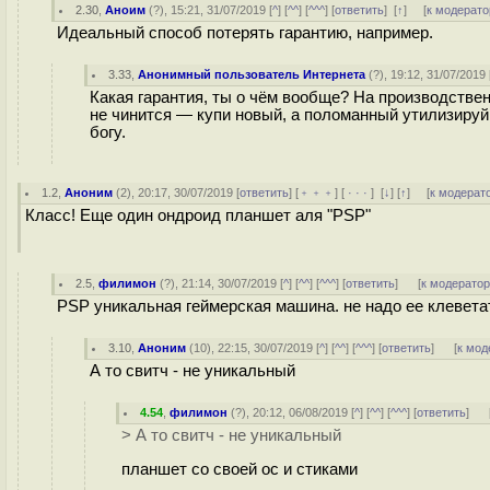
2.30
,
Аноим
(
?
), 15:21, 31/07/2019 [
^
] [
^^
] [
^^^
] [
ответить
]
[
↑
] [
к модерато
Идеальный способ потерять гарантию, например.
3.33
,
Анонимный пользователь Интернета
(
?
), 19:12, 31/07/2019 
Какая гарантия, ты о чём вообще? На производстве
не чинится — купи новый, а поломанный утилизируй
богу.
1.2
,
Аноним
(
2
), 20:17, 30/07/2019 [
ответить
] [
﹢﹢﹢
] [
· · ·
]
[
↓
] [
↑
] [
к модерат
Класс! Еще один ондроид планшет аля "PSP"
2.5
,
филимон
(
?
), 21:14, 30/07/2019 [
^
] [
^^
] [
^^^
] [
ответить
]
[
к модерато
PSP уникальная геймерская машина. не надо ее клевета
3.10
,
Аноним
(
10
), 22:15, 30/07/2019 [
^
] [
^^
] [
^^^
] [
ответить
]
[
к мод
А то свитч - не уникальный
4.54
,
филимон
(
?
), 20:12, 06/08/2019 [
^
] [
^^
] [
^^^
] [
ответить
]
> А то свитч - не уникальный
планшет со своей ос и стиками