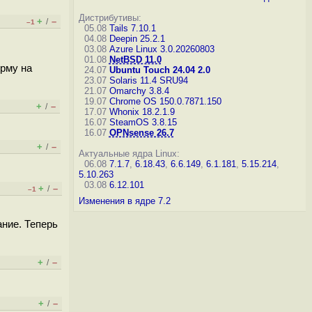
Дистрибутивы:
+
–
/
–1
05.08
Tails 7.10.1
04.08
Deepin 25.2.1
03.08
Azure Linux 3.0.20260803
01.08
NetBSD 11.0
орму на
24.07
Ubuntu Touch 24.04 2.0
23.07
Solaris 11.4 SRU94
21.07
Omarchy 3.8.4
19.07
Chrome OS 150.0.7871.150
+
–
/
17.07
Whonix 18.2.1.9
16.07
SteamOS 3.8.15
16.07
OPNsense 26.7
+
–
/
Актуальные ядра Linux:
06.08
7.1.7
,
6.18.43
,
6.6.149
,
6.1.181
,
5.15.214
,
5.10.263
03.08
6.12.101
+
–
/
–1
Изменения в ядре 7.2
ание. Теперь
+
–
/
+
–
/