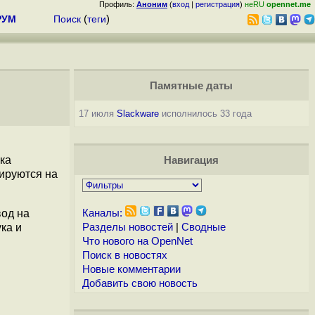
Профиль:
Аноним
(
вход
|
регистрация
)
неRU
opennet.me
РУМ
Поиск
(
теги
)
Памятные даты
17 июля
Slackware
исполнилось 33 года
ка
Навигация
зируются на
вод на
Каналы:
ка и
Разделы новостей
|
Сводные
Что нового на OpenNet
Поиск в новостях
Новые комментарии
Добавить свою новость