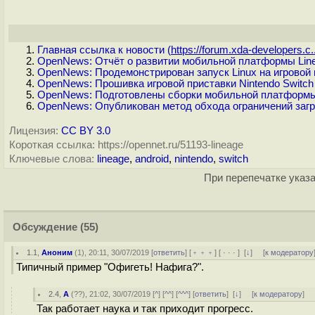
Главная ссылка к новости (
https://forum.xda-developers.c..
OpenNews: Отчёт о развитии мобильной платформы Lin
OpenNews: Продемонстрирован запуск Linux на игровой п
OpenNews: Прошивка игровой приставки Nintendo Switc
OpenNews: Подготовлены сборки мобильной платформы
OpenNews: Опубликован метод обхода ограничений загру
Лицензия:
CC BY 3.0
Короткая ссылка: https://opennet.ru/51193-lineage
Ключевые слова:
lineage
,
android
,
nintendo
,
switch
При перепечатке указа
Обсуждение
(55)
1.1
,
Аноним
(
1
), 20:11, 30/07/2019 [
ответить
] [
﹢﹢﹢
] [
· · ·
]
[
↓
] [
к модератору
Типичный пример "Офигеть! Нафига?".
2.4
,
А
(
??
), 21:02, 30/07/2019 [
^
] [
^^
] [
^^^
] [
ответить
]
[
↓
] [
к модератору
]
Так работает наука и так приходит прогресс.