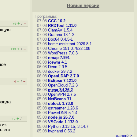
Новые версии
Программы:
07.08
GCC 16.2
+
–
/
+9
07.08
RRDTool 1.11.0
ующую
07.08
ClamAV 1.5.4
07.08
Grafana 13.1.3
07.08
Box64 0.4.5-1
07.08
home-assistant 2026.8.1
07.08
Chrome 151.0.7922.108
+
–
/
+13
07.08
WordPress 7.0.3
07.08
nmap 7.991
06.08
icewm 4.1
ное
06.08
Deno 2.9.5
06.08
docker 29.7.2
06.08
OpenLDAP 2.7.0
06.08
Eclipse 7.121.0
+
–
/
–4
06.08
OpenCloud 7.2.3
06.08
mesa 3d 26.2
05.08
OpenVPN 2.7.6
05.08
NetBeans 31
равда
05.08
ublock 1.73.0
05.08
gstreamer 1.28.6
05.08
PowerDNS 5.1.4
05.08
node.js 26.7.0
+
–
/
+2
05.08
VSCode 1.132.0
 из
05.08
Python 3.13.15, 3.14.7
ь его
05.08
hyprland 0.56.2
далее>>