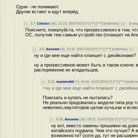
Одни - не понимают.
Другие встают и идут вперёд.
3.7
,
Celcion
(
ok
), 21:23, 30/07/2019 [
^
] [
^^
] [
^^^
] [
ответить
]
[
↓
] [
к мо
Поясните, пожалуйста, что прогрессивного в том,
ОС, получив тем самым устройство (планшет на Andr
4.9
,
Аноним
(
9
), 21:45, 30/07/2019 [
^
] [
^^
] [
^^^
] [
ответить
]
[
↓
] 
ну и где мне еще найти планшет с джойконами?
ну а прогрессивное может быть в таком ключе:
распоряжение их владельцев.
5.21
,
maximnik0
(
?
), 04:45, 31/07/2019 [
^
] [
^^
] [
^^^
] [
ответи
>ну и где мне еще найти планшет с джойкон
Поискать и купить не пытались?
Не реально продовались модели типа psp т
невелеко,эмуляторов целая куча,как и всяко
6.26
,
Аноним
(
26
), 09:37, 31/07/2019 [
^
] [
^^
] [
^^^
] [
от
ну вот, вместо замены прошивки на дов
китайского подвала. Чем это лучше? А в
возможности? (хотя да, тут не расширени