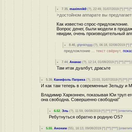
7.35
,
maximnik0
(
?
), 22:49, 31/07/2019 [
^
] [
^^
] [
^
>достойном аппарате вы предлагаете
Как известно спрос-придложлоние.
Вопрос денег, были модели в прода
нвидии, очень производительный апп
8.46
,
ghjmkhggg
(
?
), 06:18, 02/08/2019 [
^
] [
предложлоние ...
текст свёрнут,
пока
7.44
,
Ананас
(
?
), 12:14, 01/08/2019 [
^
] [
^^
] [
^^^
] 
Там итак дуалбут, драсьте
5.39
,
Канифоль Патрика
(
?
), 23:03, 31/07/2019 [
^
] [
^^
] [
^
И как там теперь в современные Зельду и М
Владимир Харконнен, показывая Юи труп его
она свободна. Совершенно свободна!"
6.52
,
Эль
(
?
), 11:59, 06/08/2019 [
^
] [
^^
] [
^^^
] [
ответит
Ребутнуться обратно в родную OS?
5.55
,
Аноним
(
55
), 16:13, 09/08/2019 [
^
] [
^^
] [
^^^
] [
ответит