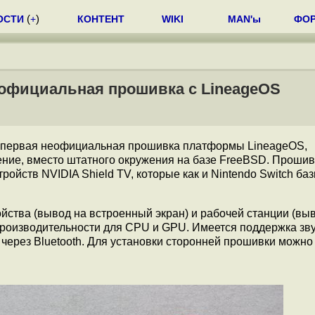
ОСТИ
(
+
)
КОНТЕНТ
WIKI
MAN'ы
ФО
неофициальная прошивка с LineageOS
первая неофициальная прошивка платформы LineageOS,
ение, вместо штатного окружения на базе FreeBSD. Прошив
тройств NVIDIA Shield TV, которые как и Nintendo Switch ба
йства (вывод на встроенный экран) и рабочей станции (вы
роизводительности для CPU и GPU. Имеется поддержка зву
через Bluetooth. Для установки сторонней прошивки можно