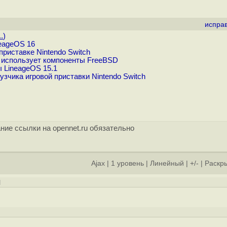
испра
.
)
eageOS 16
риставке Nintendo Switch
h использует компоненты FreeBSD
 LineageOS 15.1
зчика игровой приставки Nintendo Switch
ние ссылки на opennet.ru обязательно
Ajax
|
1 уровень
|
Линейный
|
+/-
|
Раскры
]