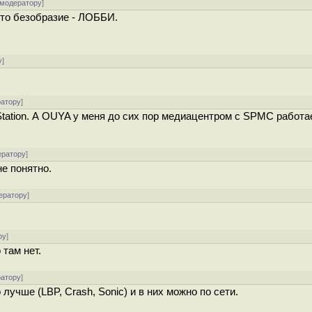
 модератору
]
это безобразие - ЛОББИ.
у
]
ратору
]
Station. А OUYA у меня до сих пор медиацентром с SPMC работае
ератору
]
не понятно.
ератору
]
ру
]
 там нет.
ратору
]
 лучше (LBP, Crash, Sonic) и в них можно по сети.