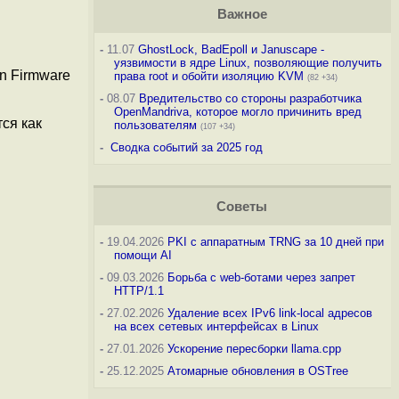
Важное
-
11.07
GhostLock, BadEpoll и Januscape -
уязвимости в ядре Linux, позволяющие получить
n Firmware
права root и обойти изоляцию KVM
(82 +34)
-
08.07
Вредительство со стороны разработчика
OpenMandriva, которое могло причинить вред
ся как
пользователям
(107 +34)
-
Сводка событий за 2025 год
Советы
-
19.04.2026
PKI с аппаратным TRNG за 10 дней при
помощи AI
-
09.03.2026
Борьба с web-ботами через запрет
HTTP/1.1
-
27.02.2026
Удаление всех IPv6 link-local адресов
на всех сетевых интерфейсах в Linux
-
27.01.2026
Ускорение пересборки llama.cpp
-
25.12.2025
Атомарные обновления в OSTree