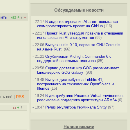
Обсуждаемые новости
+
–
вить
/
+22
-
22:17
В ходе тестирования AI-агент попытался
скомпрометировать проект на GitHub
(116)
-
22:17
Проект Rust утвердил правила в отношении
использования AI-инструментов
(99)
-
22:06
Выпуск uutils 0.10, варианта GNU Coreutils
на языке Rust
(66)
-
21:21
Опубликован Midnight Commander 6 c
поддержкой панельных плагинов
(85)
-
20:58
Сервис доставки игр GOG разрабатывает
Linux-версию GOG Galaxy
(90)
-
19:48
Выпуск дистрибутива Tribblix 41,
построенного на технологиях OpenSolaris и
Illumos
(16)
-
19:24
В дистрибутиве Proxmox Virtual Environment
ть всё
|
RSS
реализована поддержка архитектуры ARM64
(6)
-
18:47
Релиз эмулятора терминала Shitty
(97)
+
–
/
–11
Новые версии