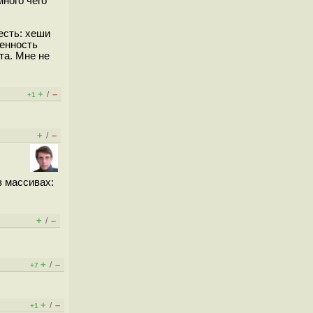
ного чего
 есть: хеши
менность
та. Мне не
+
–
/
+1
+
–
/
 в массивах:
+
–
/
+
–
/
+7
+
–
/
+1