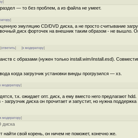
ру
]
раздел — то без проблем, а из файла не умеет.
ратору
]
оценную эмуляцию CD/DVD диска, а не просто считывание загру
овочный диск форточек на внешник таким образом - не вышло. О
 [
ответить
]
[
к модератору
]
ств с образами (нужен только install.wim/install.esd). Совмести
ода когда загрузчик установки винды прогрузился — хз.
к модератору
]
тся, т.к. ожидает опт. диск, а ему вместо него предлагают hdd.
 - загрузчик диска он прочитает и запустит, но нужна поддержка 
к модератору
]
 диска
т найти свой корень, он ничем не поможет, конечно же.