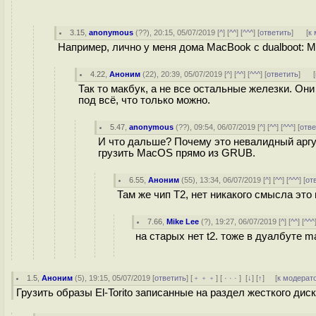
3.15
,
anonymous
(
??
), 20:15, 05/07/2019 [
^
] [
^^
] [
^^^
] [
ответить
]
[
к
Например, лично у меня дома MacBook с dualboot: M
4.22
,
Аноним
(
22
), 20:39, 05/07/2019 [
^
] [
^^
] [
^^^
] [
ответить
]
[
Так то макбук, а не все остальные железки. Они
под всё, что только можно.
5.47
,
anonymous
(
??
), 09:54, 06/07/2019 [
^
] [
^^
] [
^^^
] [
отве
И что дальше? Почему это невалидный арг
грузить MacOS прямо из GRUB.
6.55
,
Аноним
(
55
), 13:34, 06/07/2019 [
^
] [
^^
] [
^^^
] [
от
Там же чип T2, нет никакого смысла это
7.66
,
Mike Lee
(
?
), 19:27, 06/07/2019 [
^
] [
^^
] [
^^^
на старых нет t2. тоже в дуалбуте ma
1.5
,
Аноним
(
5
), 19:15, 05/07/2019 [
ответить
] [
﹢﹢﹢
] [
· · ·
]
[
↓
] [
↑
] [
к модерат
Грузить образы El-Torito записанные на раздел жесткого дис