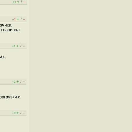
+
–
/
+1
+
–
/
–1
зчика.
н начинал
+
–
/
+1
м с
+
–
/
+2
загрузки с
+
–
/
+3