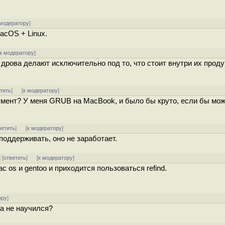
 модератору
]
acOS + Linux.
к модератору
]
 дрова делают исключительно под то, что стоит внутри их продук
тить
]
[
к модератору
]
умент? У меня GRUB на MacBook, и было бы круто, если бы мо
ветить
]
[
к модератору
]
 поддерживать, оно не заработает.
] [
ответить
]
[
к модератору
]
c os и gentoo и приходится пользоваться refind.
ору
]
ка не научился?