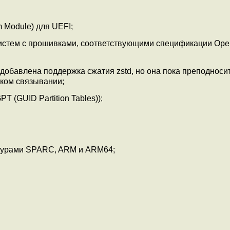
m Module) для UEFI;
 систем с прошивками, соответствующими спецификации Ope
 добавлена поддержка сжатия zstd, но она пока преподносит
ском связывании;
(GUID Partition Tables));
ктурами SPARC, ARM и ARM64;