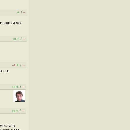
+
–
/
новщики чо-
+
–
/
+3
+
–
/
–2
то-то
+
–
/
+2
+
–
/
+1
 места в