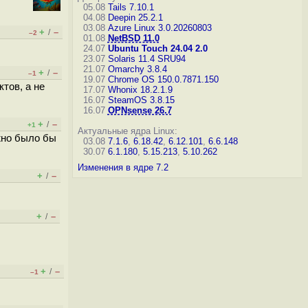
05.08
Tails 7.10.1
04.08
Deepin 25.2.1
03.08
Azure Linux 3.0.20260803
+
–
/
–2
01.08
NetBSD 11.0
24.07
Ubuntu Touch 24.04 2.0
23.07
Solaris 11.4 SRU94
21.07
Omarchy 3.8.4
+
–
/
–1
19.07
Chrome OS 150.0.7871.150
тов, а не
17.07
Whonix 18.2.1.9
16.07
SteamOS 3.8.15
16.07
OPNsense 26.7
+
–
/
+1
Актуальные ядра Linux:
жно было бы
03.08
7.1.6
,
6.18.42
,
6.12.101
,
6.6.148
30.07
6.1.180
,
5.15.213
,
5.10.262
Изменения в ядре 7.2
+
–
/
+
–
/
+
–
/
–1