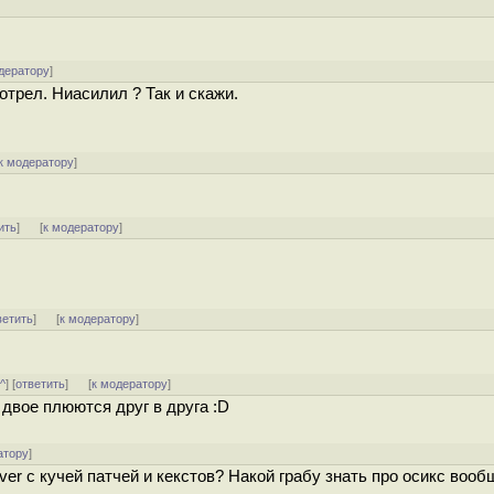
дератору
]
отрел. Ниасилил ? Так и скажи.
к модератору
]
ить
]
[
к модератору
]
ветить
]
[
к модератору
]
^^
] [
ответить
]
[
к модератору
]
 двое плюются друг в друга :D
атору
]
er с кучей патчей и кекстов? Накой грабу знать про осикс вооб