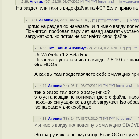
2.29
,
Аноним
(
29
), 21:39, 05/07/2019 [
^
] [
^^
] [
^^^
] [
ответить
]
[
к модерато
На раздел или таки в виде файла на ФС? Если прямо на 
3.31
,
Аноним
(
5
), 22:35, 05/07/2019 [
^
] [
^^
] [
^^^
] [
ответить
]
[
к моде
Прямо на раздел dd намазать. И я имею ввиду полн
Помнится, пробовал пару лет назад закатать устан
загружаться, но потом не мог найти свои файлы.
4.33
,
Тот_Самый_Анонимус
(
?
), 23:04, 05/07/2019 [
^
] [
^^
] [
^^^
]
UniWinSetup 1.2 Beta Ru/
Позволяет устанавливать винды 7-8-10 без шаман
Grub4DOS.
А как вы там представляете себе эмуляцию прив
4.44
,
Аноним
(
44
), 08:11, 06/07/2019 [
^
] [
^^
] [
^^^
] [
ответить
]
[
так а разве там дело в загрузчике?
это установщик не понимает где его файлы находя
похожая ситуация когда grub загружает iso образ
iso на самом диске/образе.
4.58
,
Аноним
(
58
), 14:47, 06/07/2019 [
^
] [
^^
] [
^^^
] [
ответить
]
[
> я имею ввиду полноценную эмуляцию CD/DVD
Это загрузчик, а не эмулятор. Если ОС не сумее