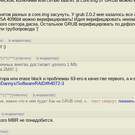
еской, колючими или сетью хватит. В core.img от GRUB можно м
итов разных в core.img засунуть. У grub 2.0.2 мне казалось все
RSA 4096bit можно верифицировать! Идея верифицировать неиз
ого сектора диска. Остальное GRUB верифицировать по дефол
и трубопровода '|'
ть
]
[
к модератору
]
 :)
^
] [
^^
] [
^^^
] [
ответить
]
[
к модератору
]
енных винтах достигает целого 1 Mb
 2Мб! :)
ктора или erase block и проблемах 63-его в качестве первого, а и
enieDannyx/SoftwareRAID#h4072-3
[
^^
] [
^^^
] [
ответить
]
[
к модератору
]
е, важно что в нём будет Как на GRUB cmd, н...
текст свёрнут,
показать
 [
к модератору
]
кого MBR не понадобится.
атору
]