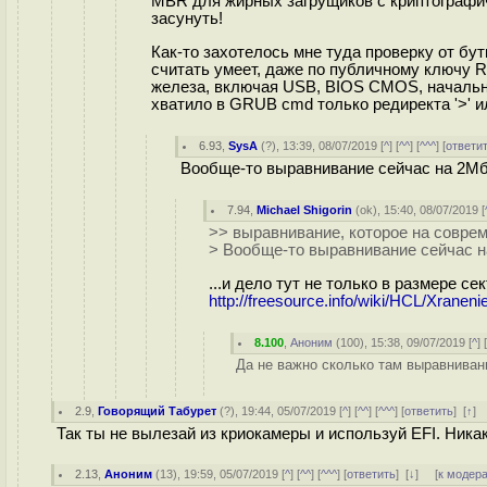
MBR для жирных загрущиков с криптографич
засунуть!
Как-то захотелось мне туда проверку от бутк
считать умеет, даже по публичному ключу 
железа, включая USB, BIOS CMOS, начальн
хватило в GRUB cmd только редиректа '>' ил
6.93
,
SysA
(
?
), 13:39, 08/07/2019 [
^
] [
^^
] [
^^^
] [
ответи
Вообще-то выравнивание сейчас на 2Мб!
7.94
,
Michael Shigorin
(
ok
), 15:40, 08/07/2019 [
>> выравнивание, которое на соврем
> Вообще-то выравнивание сейчас на
...и дело тут не только в размере се
http://freesource.info/wiki/HCL/Xran
8.100
,
Аноним
(
100
), 15:38, 09/07/2019 [
^
] 
Да не важно сколько там выравнивани
2.9
,
Говорящий Табурет
(
?
), 19:44, 05/07/2019 [
^
] [
^^
] [
^^^
] [
ответить
]
[
↑
]
Так ты не вылезай из криокамеры и используй EFI. Ника
2.13
,
Аноним
(
13
), 19:59, 05/07/2019 [
^
] [
^^
] [
^^^
] [
ответить
]
[
↓
] [
к модер