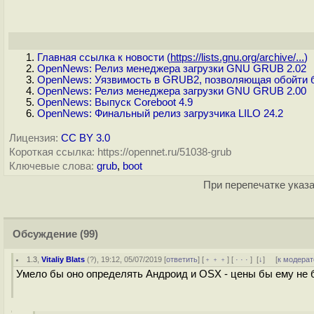
Главная ссылка к новости (
https://lists.gnu.org/archive/...
)
OpenNews: Релиз менеджера загрузки GNU GRUB 2.02
OpenNews: Уязвимость в GRUB2, позволяющая обойти б
OpenNews: Релиз менеджера загрузки GNU GRUB 2.00
OpenNews: Выпуск Coreboot 4.9
OpenNews: Финальный релиз загрузчика LILO 24.2
Лицензия:
CC BY 3.0
Короткая ссылка: https://opennet.ru/51038-grub
Ключевые слова:
grub
,
boot
При перепечатке указа
Обсуждение
(99)
1.3
,
Vitaliy Blats
(
?
), 19:12, 05/07/2019 [
ответить
] [
﹢﹢﹢
] [
· · ·
]
[
↓
] [
к модерат
Умело бы оно определять Андроид и OSX - цены бы ему не 