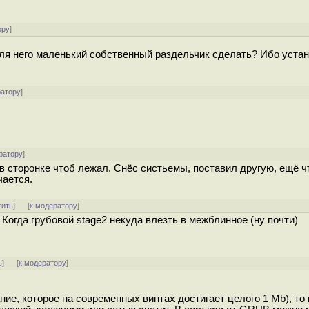
ору
]
о для него маленький собственный раздельчик сделать? Ибо уста
ратору
]
ратору
]
 в сторонке чтоб лежал. Снёс систьемы, поставил другую, ещё ч
чается.
тить
]
[
к модератору
]
. Когда грубовой stage2 некуда влезть в межблинное (ну почти)
ь
]
[
к модератору
]
ние, которое на современных винтах достигает целого 1 Mb), то