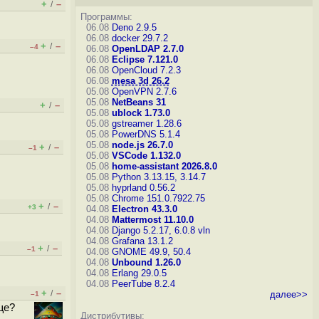
+
–
/
Программы:
06.08
Deno 2.9.5
06.08
docker 29.7.2
+
–
/
–4
06.08
OpenLDAP 2.7.0
06.08
Eclipse 7.121.0
06.08
OpenCloud 7.2.3
06.08
mesa 3d 26.2
05.08
OpenVPN 2.7.6
05.08
NetBeans 31
+
–
/
05.08
ublock 1.73.0
05.08
gstreamer 1.28.6
05.08
PowerDNS 5.1.4
05.08
node.js 26.7.0
+
–
/
–1
05.08
VSCode 1.132.0
05.08
home-assistant 2026.8.0
05.08
Python 3.13.15, 3.14.7
05.08
hyprland 0.56.2
05.08
Chrome 151.0.7922.75
+
–
/
+3
04.08
Electron 43.3.0
04.08
Mattermost 11.10.0
04.08
Django 5.2.17, 6.0.8
vln
04.08
Grafana 13.1.2
+
–
/
–1
04.08
GNOME 49.9, 50.4
04.08
Unbound 1.26.0
04.08
Erlang 29.0.5
04.08
PeerTube 8.2.4
+
–
/
далее>>
–1
ще?
Дистрибутивы: