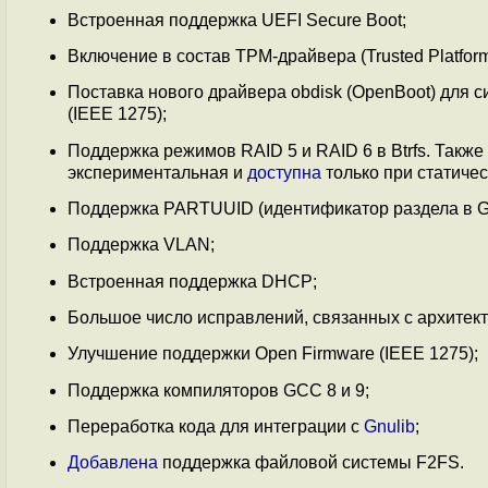
Встроенная поддержка UEFI Secure Boot;
Включение в состав TPM-драйвера (Trusted Platfor
Поставка нового драйвера obdisk (OpenBoot) для
(IEEE 1275);
Поддержка режимов RAID 5 и RAID 6 в Btrfs. Также
экспериментальная и
доступна
только при статиче
Поддержка PARTUUID (идентификатор раздела в GPT 
Поддержка VLAN;
Встроенная поддержка DHCP;
Большое число исправлений, связанных с архите
Улучшение поддержки Open Firmware (IEEE 1275);
Поддержка компиляторов GCC 8 и 9;
Переработка кода для интеграции с
Gnulib
;
Добавлена
поддержка файловой системы F2FS.