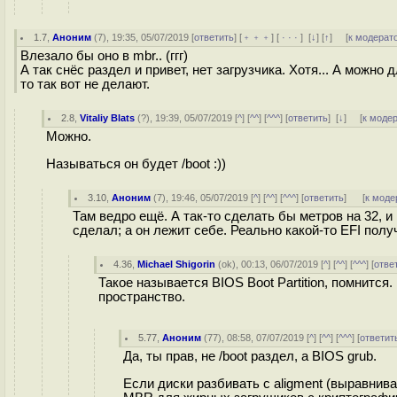
1.7
,
Аноним
(
7
), 19:35, 05/07/2019 [
ответить
] [
﹢﹢﹢
] [
· · ·
]
[
↓
] [
↑
] [
к модерат
Влезало бы оно в mbr.. (ггг)
А так снёс раздел и привет, нет загрузчика. Хотя... А можн
то так вот не делают.
2.8
,
Vitaliy Blats
(
?
), 19:39, 05/07/2019 [
^
] [
^^
] [
^^^
] [
ответить
]
[
↓
] [
к моде
Можно.
Называться он будет /boot :))
3.10
,
Аноним
(
7
), 19:46, 05/07/2019 [
^
] [
^^
] [
^^^
] [
ответить
]
[
к моде
Там ведро ещё. А так-то сделать бы метров на 32, и
сделал; а он лежит себе. Реально какой-то EFI полу
4.36
,
Michael Shigorin
(
ok
), 00:13, 06/07/2019 [
^
] [
^^
] [
^^^
] [
отве
Такое называется BIOS Boot Partition, помнится
пространство.
5.77
,
Аноним
(
77
), 08:58, 07/07/2019 [
^
] [
^^
] [
^^^
] [
ответит
Да, ты прав, не /boot раздел, а BIOS grub.
Если диски разбивать с aligment (выравнива