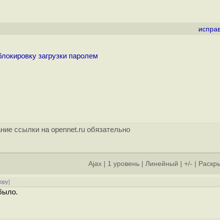
испра
локировку загрузки паролем
ние ссылки на opennet.ru обязательно
Ajax
|
1 уровень
|
Линейный
|
+/-
|
Раскры
ору
]
было.