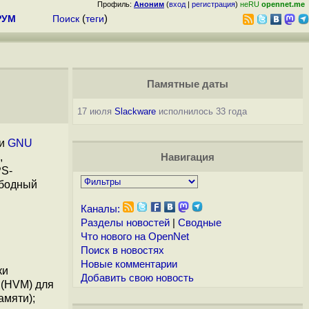
Профиль:
Аноним
(
вход
|
регистрация
)
неRU
opennet.me
РУМ
Поиск
(
теги
)
Памятные даты
17 июля
Slackware
исполнилось 33 года
ки
GNU
,
Навигация
PS-
ободный
Каналы:
Разделы новостей
|
Сводные
Что нового на OpenNet
Поиск в новостях
Новые комментарии
ки
Добавить свою новость
 (HVM) для
амяти);