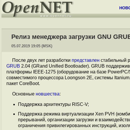
НОВ
Релиз менеджера загрузки GNU GRUB
05.07.2019 19:05 (MSK)
После двух лет разработки
представлен
стабильный р
GRUB
2.04 (GRand Unified Bootloader). GRUB поддержи
платформы IEEE-1275 (оборудование на базе PowerPC/Sp
совместимого процессора Loongson 2E, системы Itaniu
пакет CoreBoot.
Основные
новшества
:
Поддержка архитектуры RISC-V;
Поддержка режима виртуализации Xen PVH (комбин
прерываний, организации загрузки и взаимодейст
ограничения привилегированных инструкций, изоля