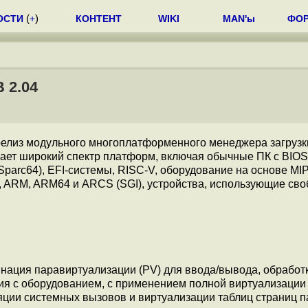
ОСТИ
(
+
)
КОНТЕНТ
WIKI
MAN'ы
ФО
 2.04
елиз модульного многоплатформенного менеджера загруз
вает широкий спектр платформ, включая обычные ПК с BIOS
arc64), EFI-системы, RISC-V, оборудование на основе MI
m, ARM, ARM64 и ARCS (SGI), устройства, использующие св
ация паравиртуализации (PV) для ввода/вывода, обработ
вия с оборудованием, с применением полной виртуализации
ции системных вызовов и виртуализации таблиц страниц п