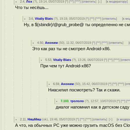
2.4
,
Лох
(
?
), 19:14, 05/07/2019 [
^
] [
^^
] [
^^^
] [
ответить
]
[
↓
] [
к модератору
]
Что ты несёшь...
3.6
,
Vitaliy Blats
(
?
), 19:19, 05/07/2019 [
^
] [
^^
] [
^^^
] [
ответить
]
[
к мо
Ну, в ${sbindir}/@grub_probe@ ты определенно не см
4.50
,
Аноним
(
50
), 11:32, 06/07/2019 [
^
] [
^^
] [
^^^
] [
ответить
]
[
Это как раз ты не смотрел Android-x86.
5.53
,
Vitaliy Blats
(
?
), 13:26, 06/07/2019 [
^
] [
^^
] [
^^^
] [
ответ
При чем тут Android-x86?
6.59
,
Аноним
(
50
), 15:42, 06/07/2019 [
^
] [
^^
] [
^^^
] [
от
Ниасилил посмотреть? Так и скажи.
7.103
,
трололо
(
?
), 12:57, 10/07/2019 [
^
] [
^^
] [
^
диалог напомнил как в детском саду
2.11
,
НяшМяш
(
ok
), 19:46, 05/07/2019 [
^
] [
^^
] [
^^^
] [
ответить
]
[
↑
] [
к модер
А что, на обычных PC уже можно грузить macOS без Clov