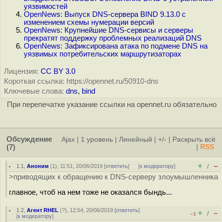
уязвимостей
OpenNews: Выпуск DNS-сервера BIND 9.13.0 с
изменением схемы нумерации версий
OpenNews: Крупнейшие DNS-сервисы и серверы
прекратят поддержку проблемных реализаций DNS
OpenNews: Зафиксирована атака по подмене DNS на
уязвимых потребительских маршрутизаторах
Лицензия:
CC BY 3.0
Короткая ссылка: https://opennet.ru/50910-dns
Ключевые слова:
dns
,
bind
При перепечатке указание ссылки на opennet.ru обязательно
Обсуждение
Ajax
|
1 уровень
|
Линейный
|
+/-
|
Раскрыть всё
(7)
|
RSS
+
–
1.1
,
Аноним
(
1
), 11:51, 20/06/2019 [
ответить
]
[
к модератору
]
/
>приводящих к обращению к DNS-серверу злоумышленника
главное, чтоб на нем тоже не оказался бындь...
1.2
,
Агент RHEL
(
?
), 12:54, 20/06/2019 [
ответить
]
+
–
/
–1
[
к модератору
]