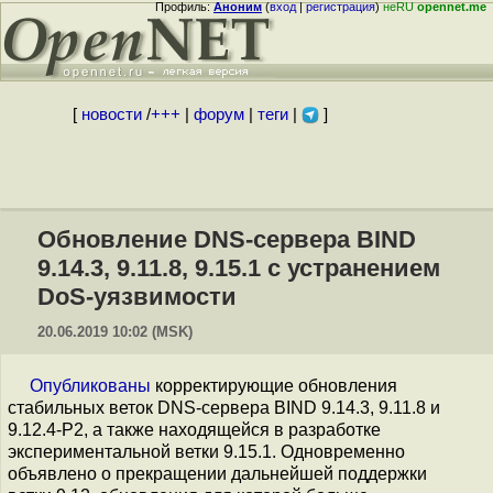
Профиль:
Аноним
(
вход
|
регистрация
)
неRU
opennet.me
[
новости
/
+++
|
форум
|
теги
|
]
Обновление DNS-сервера BIND
9.14.3, 9.11.8, 9.15.1 с устранением
DoS-уязвимости
20.06.2019 10:02 (MSK)
Опубликованы
корректирующие обновления
стабильных веток DNS-сервера BIND 9.14.3, 9.11.8 и
9.12.4-P2, а также находящейся в разработке
экспериментальной ветки 9.15.1. Одновременно
объявлено о прекращении дальнейшей поддержки