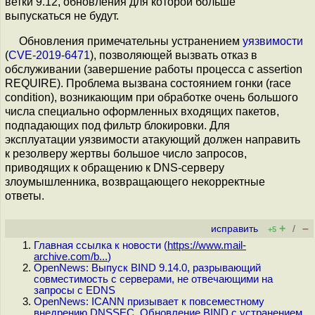
ветки 9.12, обновления для которой больше
выпускаться не будут.
Обновления примечательны устранением
уязвимости
(
CVE-2019-6471
), позволяющей вызвать отказ в
обслуживании (завершение работы процесса с assertion
REQUIRE). Проблема вызвана состоянием гонки (race
condition), возникающим при обработке очень большого
числа специально оформленных входящих пакетов,
подпадающих под фильтр блокировки. Для
эксплуатации уязвимости атакующий должен направить
к резолверу жертвы большое число запросов,
приводящих к обращению к DNS-серверу
злоумышленника, возвращающего некорректные
ответы.
+
–
исправить
/
+5
Главная ссылка к новости (
https://www.mail-
archive.com/b...
)
OpenNews: Выпуск BIND 9.14.0, разрывающий
совместимость с серверами, не отвечающими на
запросы с EDNS
OpenNews: ICANN призывает к повсеместному
внедрению DNSSEC. Обновление BIND с устранением