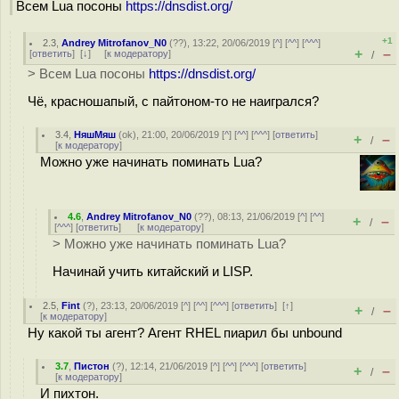
Всем Lua посоны
https://dnsdist.org/
+1
2.3
,
Andrey Mitrofanov_N0
(
??
), 13:22, 20/06/2019 [
^
] [
^^
] [
^^^
]
+
–
[
ответить
]
[
↓
] [
к модератору
]
/
> Всем Lua посоны
https://dnsdist.org/
Чё, красношапый, с пайтоном-то не наигрался?
3.4
,
НяшМяш
(
ok
), 21:00, 20/06/2019 [
^
] [
^^
] [
^^^
] [
ответить
]
+
–
/
[
к модератору
]
Можно уже начинать поминать Lua?
4.6
,
Andrey Mitrofanov_N0
(
??
), 08:13, 21/06/2019 [
^
] [
^^
]
+
–
/
[
^^^
] [
ответить
]
[
к модератору
]
> Можно уже начинать поминать Lua?
Начинай учить китайский и LISP.
2.5
,
Fint
(
?
), 23:13, 20/06/2019 [
^
] [
^^
] [
^^^
] [
ответить
]
[
↑
]
+
–
/
[
к модератору
]
Ну какой ты агент? Агент RHEL пиарил бы unbound
3.7
,
Пистон
(
?
), 12:14, 21/06/2019 [
^
] [
^^
] [
^^^
] [
ответить
]
+
–
/
[
к модератору
]
И пихтон.