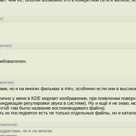
т чем vlc. Вполне возможно это в конкретной сети и железе, н
ру
]
ератору
]
.
ребователен.
дератору
]
ми, но и на многих фильмах в mkv, особенно если они в высоко
лично у меня в KDE моргает изображение, при появлении поверх
индикация регулировки звука в системе). Ну и ещё я не знаю, м
чтоб там было название воспоизводимого файла).
ыть из последнего» есть не только отдельные файлы, но и катало
модератору
]
адратами, но и на многих
решении.