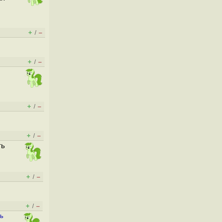
+
–
/
+
–
/
+
–
/
+
–
/
ть
+
–
/
+
–
/
ть