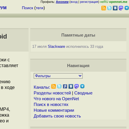
Профиль:
Аноним
(
вход
|
регистрация
)
неRU
opennet.me
РУМ
Поиск
(
теги
)
oid
Памятные даты
17 июля
Slackware
исполнилось 33 года
рки с
ставляет
Навигация
нению
 в ходе
Каналы:
Разделы новостей
|
Сводные
Что нового на OpenNet
Поиск в новостях
 MP4,
Новые комментарии
ржка
Добавить свою новость
eo и