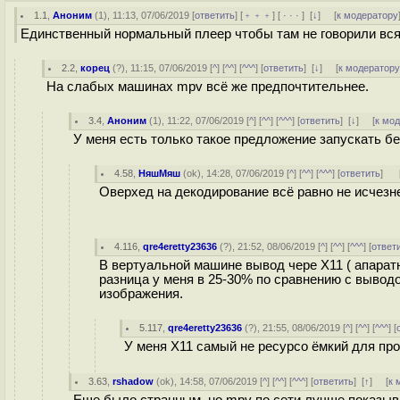
1.1
,
Аноним
(
1
), 11:13, 07/06/2019 [
ответить
] [
﹢﹢﹢
] [
· · ·
]
[
↓
] [
к модератору
Единственный нормальный плеер чтобы там не говорили вс
2.2
,
корец
(
?
), 11:15, 07/06/2019 [
^
] [
^^
] [
^^^
] [
ответить
]
[
↓
] [
к модератор
На слабых машинах mpv всё же предпочтительнее.
3.4
,
Аноним
(
1
), 11:22, 07/06/2019 [
^
] [
^^
] [
^^^
] [
ответить
]
[
↓
] [
к мо
У меня есть только такое предложение запускать без 
4.58
,
НяшМяш
(
ok
), 14:28, 07/06/2019 [
^
] [
^^
] [
^^^
] [
ответить
]
Оверхед на декодирование всё равно не исчезне
4.116
,
qre4eretty23636
(
?
), 21:52, 08/06/2019 [
^
] [
^^
] [
^^^
] [
ответ
В вертуальной машине вывод чере X11 ( апаратн
разница у меня в 25-30% по сравнению с вывод
изображения.
5.117
,
qre4eretty23636
(
?
), 21:55, 08/06/2019 [
^
] [
^^
] [
^^^
] [
У меня X11 самый не ресурсо ёмкий для пр
3.63
,
rshadow
(
ok
), 14:58, 07/06/2019 [
^
] [
^^
] [
^^^
] [
ответить
]
[
↑
] [
к 