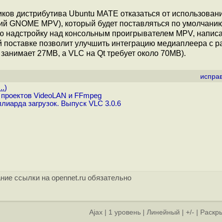
ков дистрибутива Ubuntu MATE отказаться от использован
й GNOME MPV), который будет поставляться по умолчанию
кую надстройку над консольным проигрывателем MPV, напис
й поставке позволит улучшить интеграцию медиаплеера с 
 занимает 27MB, а VLC на Qt требует около 70MB).
испра
..
)
 проектов VideoLAN и FFmpeg
иарда загрузок. Выпуск VLC 3.0.6
ние ссылки на opennet.ru обязательно
Ajax
|
1 уровень
|
Линейный
|
+/-
|
Раскры