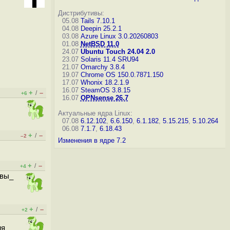
Дистрибутивы:
05.08
Tails 7.10.1
04.08
Deepin 25.2.1
03.08
Azure Linux 3.0.20260803
01.08
NetBSD 11.0
24.07
Ubuntu Touch 24.04 2.0
23.07
Solaris 11.4 SRU94
21.07
Omarchy 3.8.4
19.07
Chrome OS 150.0.7871.150
17.07
Whonix 18.2.1.9
16.07
SteamOS 3.8.15
+
–
/
+6
16.07
OPNsense 26.7
Актуальные ядра Linux:
07.08
6.12.102
,
6.6.150
,
6.1.182
,
5.15.215
,
5.10.264
06.08
7.1.7
,
6.18.43
+
–
/
–2
Изменения в ядре 7.2
+
–
/
+4
_вы_
+
–
/
+2
ия