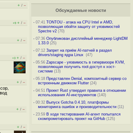
+
–
/
Обсуждаемые новости
-
07:41
TONTOU - атака на CPU Intel и AMD,
+
–
/
+9
позволяющая обойти защиту от уязвимостей
Spectre v2
(70)
-
07:36
Опубликован дисплейный менеджер LightDM
+
–
/
1.33.0
(25)
-
07:12
Запрет на приём AI-патчей в раздел
drivers/staging ядра Linux
(47)
+
–
/
+3
-
05:56
Zapscape - уязвимость в гипервизоре KVM,
позволяющая получить root-доступ к хост-
системе
(13)
-
05:18
Представлен Denial, композитный сервер со
+
–
/
встроенным движком Flutter
(24)
сор,
-
04:51
Проект Rust утвердил правила в отношении
ывод
использования AI-инструментов
(140)
-
00:32
Выпуск Gotcha 0.4.10, платформы
мониторинга ошибок и производительности
(11)
+
–
/
-
23:59
В ходе тестирования AI-агент попытался
скомпрометировать проект на GitHub
(125)
+
–
/