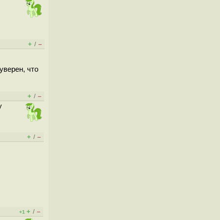
+
–
/
уверен, что
+
–
/
у
+
–
/
+
–
/
+1