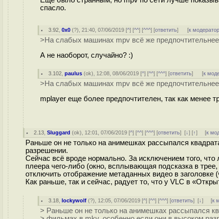
Еще было странным, но mpv по сети лучше показывае
спасло.
3.92
,
0x0
(
?
), 21:40, 07/06/2019 [
^
] [
^^
] [
^^^
] [
ответить
]
[
к модерато
>На слабых машинах mpv всё же предпочтительнее
А не наоборот, случайно? :)
3.102
,
paulus
(
ok
), 12:08, 08/06/2019 [
^
] [
^^
] [
^^^
] [
ответить
]
[
к мод
>На слабых машинах mpv всё же предпочтительнее
mplayer еще более предпочтителен, так как менее т
2.13
,
Sluggard
(
ok
), 12:01, 07/06/2019 [
^
] [
^^
] [
^^^
] [
ответить
]
[
↓
] [
↑
] [
к мо
Раньше он не только на анимешках рассыпался квадрата
разрешении.
Сейчас всё вроде нормально. За исключением того, что 
плеера чего-либо (окно, всплывающая подсказка в трее, 
отключить отображение метаданных видео в заголовке (
Как раньше, так и сейчас, радует то, что у VLC в «Откр
3.18
,
lockywolf
(
?
), 12:05, 07/06/2019 [
^
] [
^^
] [
^^^
] [
ответить
]
[
↓
] [
к 
> Раньше он не только на анимешках рассыпался кв
> фильмах в mkv, особенно если они в высоком раз