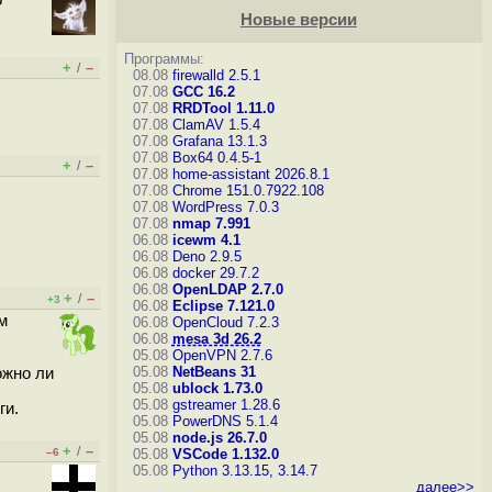
о
Новые версии
Программы:
+
–
/
08.08
firewalld 2.5.1
07.08
GCC 16.2
07.08
RRDTool 1.11.0
07.08
ClamAV 1.5.4
07.08
Grafana 13.1.3
07.08
Box64 0.4.5-1
+
–
/
07.08
home-assistant 2026.8.1
07.08
Chrome 151.0.7922.108
07.08
WordPress 7.0.3
07.08
nmap 7.991
06.08
icewm 4.1
06.08
Deno 2.9.5
06.08
docker 29.7.2
06.08
OpenLDAP 2.7.0
+
–
/
+3
06.08
Eclipse 7.121.0
м
06.08
OpenCloud 7.2.3
06.08
mesa 3d 26.2
05.08
OpenVPN 2.7.6
05.08
NetBeans 31
ожно ли
05.08
ublock 1.73.0
05.08
gstreamer 1.28.6
ги.
05.08
PowerDNS 5.1.4
05.08
node.js 26.7.0
+
–
/
–6
05.08
VSCode 1.132.0
05.08
Python 3.13.15, 3.14.7
далее>>