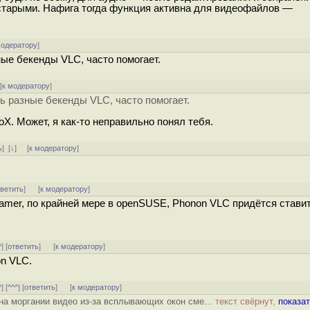
старыми. Нафига тогда функция активна для видеофайлов —
модератору
]
ные бекенды VLC, часто помогает.
[
к модератору
]
ь разные бекенды VLC, часто помогает.
oX. Может, я как-то неправильно понял тебя.
ь
]
[
↓
] [
к модератору
]
тветить
]
[
к модератору
]
amer, по крайней мере в openSUSE, Phonon VLC придётся стави
^
] [
ответить
]
[
к модератору
]
n VLC.
^
] [
^^^
] [
ответить
]
[
к модератору
]
 на моргании видео из-за всплывающих окон сме...
текст свёрнут,
показа