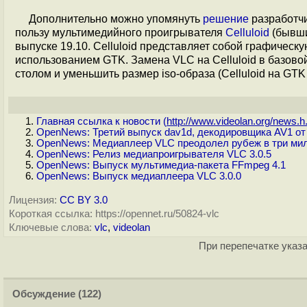
Дополнительно можно упомянуть
решение
разработчи
пользу мультимедийного проигрывателя
Celluloid
(бывши
выпуске 19.10. Celluloid представляет собой графичес
использованием GTK. Замена VLC на Celluloid в базово
столом и уменьшить размер iso-образа (Celluloid на GTK
Главная ссылка к новости (
http://www.videolan.org/news.h.
OpenNews: Третий выпуск dav1d, декодировщика AV1 от
OpenNews: Медиаплеер VLC преодолел рубеж в три милл
OpenNews: Релиз медиапроигрывателя VLC 3.0.5
OpenNews: Выпуск мультимедиа-пакета FFmpeg 4.1
OpenNews: Выпуск медиаплеера VLC 3.0.0
Лицензия:
CC BY 3.0
Короткая ссылка: https://opennet.ru/50824-vlc
Ключевые слова:
vlc
,
videolan
При перепечатке указа
Обсуждение
(122)