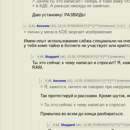
> Зачем ты это написал? Теперь я тоже вижу чт
> в КДЕ. А раньше никогда не замечал.
Даю установку: РАЗВИДЬ!
3.41
,
Аноним
(
41
), 13:14, 07/06/2019 [
^
] [
^^
] [
^^^
] [
ответить
]
[
↓
] [
↑
] 
> лично у меня в KDE моргает изображение
Имею опыт использования сабжа специально на очен
у тебя комп тайно в ботнете не участвует или крип
4.44
,
Sluggard
(
ok
), 13:18, 07/06/2019 [
^
] [
^^
] [
^^^
] [
ответить
]
Ты это сейчас к чему написал и спросил? Я, ка
RAM.
5.48
,
Аноним
(
41
), 13:35, 07/06/2019 [
^
] [
^^
] [
^^^
] [
ответит
> Я, кажется, ничего не говорил про нагр
Так протестируй и расскажи. Кроме шуток, 
> Ты это сейчас к чему написал и спросил
Привычка во всем до конца разбираться.
6.52
,
Sluggard
(
ok
), 13:48, 07/06/2019 [
^
] [
^^
] [
^^^
] [
о