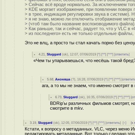
> Сейчас всё вроде нормально. За исключением того
> KDE моргает изображение, при появлении поверх 
> в трее, индикация регулировки звука в системе). 
> я не знаю, можно ли отключить отображение мета
> (чтоб там было название воспоизводимого файла)
> Как раньше, так и сейчас, радует то, что у VLC в 
> из последнего» есть не только отдельные файлы, н
Это не влц, а просто ты стал качать порно без ценз
4.21
,
Sluggard
(
ok
), 12:07, 07/06/2019 [
^
] [
^^
] [
^^^
] [
ответить
]
«Чем ты упарываешься, что несёшь такой бред
5.68
,
Аноняша
(
?
), 16:28, 07/06/2019 [
^
] [
^^
] [
^^^
] [
ответит
ага, а то мы не знаем, что именно смотрят в
6.73
,
Sluggard
(
ok
), 16:35, 07/06/2019 [
^
] [
^^
] [
^^^
] [
о
BDRip'ы различных фильмов смотрят, нап
смотрите в mkv.
3.19
,
Sluggard
(
ok
), 12:05, 07/06/2019 [
^
] [
^^
] [
^^^
] [
ответить
]
[
↑
] [
к
Кстати, к вопросу о метаданных. VLC, через меню
редактировать метаданные. Вот только сделано это