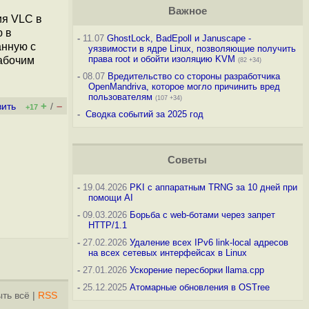
Важное
ия VLC в
 в
-
11.07
GhostLock, BadEpoll и Januscape -
анную с
уязвимости в ядре Linux, позволяющие получить
права root и обойти изоляцию KVM
рабочим
(82 +34)
-
08.07
Вредительство со стороны разработчика
OpenMandriva, которое могло причинить вред
пользователям
(107 +34)
+
–
вить
/
+17
-
Сводка событий за 2025 год
Советы
-
19.04.2026
PKI с аппаратным TRNG за 10 дней при
помощи AI
-
09.03.2026
Борьба с web-ботами через запрет
HTTP/1.1
-
27.02.2026
Удаление всех IPv6 link-local адресов
на всех сетевых интерфейсах в Linux
-
27.01.2026
Ускорение пересборки llama.cpp
-
25.12.2025
Атомарные обновления в OSTree
ть всё
|
RSS