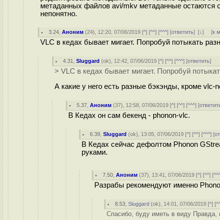
метаданных файлов avi/mkv метаданные остаются 
непонятно.
3.24
,
Аноним
(
24
), 12:20, 07/06/2019 [
^
] [
^^
] [
^^^
] [
ответить
]
[
↓
] [
к 
VLC в кедах бывает мигает. Попробуй потыкать раз
4.31
,
Sluggard
(
ok
), 12:42, 07/06/2019 [
^
] [
^^
] [
^^^
] [
ответить
]
> VLC в кедах бывает мигает. Попробуй потыкат
А какие у него есть разные бэкэнды, кроме vlc-n
5.37
,
Аноним
(
37
), 12:58, 07/06/2019 [
^
] [
^^
] [
^^^
] [
ответит
В Кедах он сам бекенд - phonon-vlc.
6.39
,
Sluggard
(
ok
), 13:05, 07/06/2019 [
^
] [
^^
] [
^^^
] [
о
В Кедах сейчас дефолтом Phonon GStre
руками.
7.50
,
Аноним
(
37
), 13:41, 07/06/2019 [
^
] [
^^
] [
^^
Разрабы рекомендуют именно Phono
8.53
,
Sluggard
(
ok
), 14:01, 07/06/2019 [
^
] [
^
Спасибо, буду иметь в виду Правда,