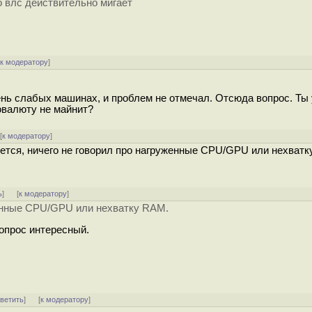
о влс действительно мигает
[
к модератору
]
ь слабых машинах, и проблем не отмечал. Отсюда вопрос. Ты 
товалюту не майнит?
[
к модератору
]
жется, ничего не говорил про нагруженные CPU/GPU или нехватк
ь
]
[
к модератору
]
уженные CPU/GPU или нехватку RAM.
вопрос интересный.
тветить
]
[
к модератору
]