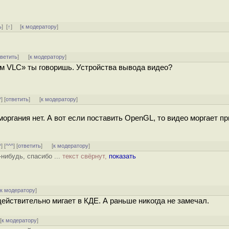
ь
]
[
↑
] [
к модератору
]
тветить
]
[
к модератору
]
ом VLC» ты говоришь. Устройства вывода видео?
^
] [
ответить
]
[
к модератору
]
органия нет. А вот если поставить OpenGL, то видео моргает пр
^
] [
^^^
] [
ответить
]
[
к модератору
]
-нибудь, спасибо ...
текст свёрнут,
показать
[
к модератору
]
действительно мигает в КДЕ. А раньше никогда не замечал.
[
к модератору
]