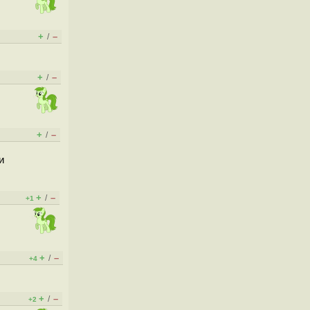
+
–
/
+
–
/
+
–
/
и
+
–
/
+1
+
–
/
+4
+
–
/
+2