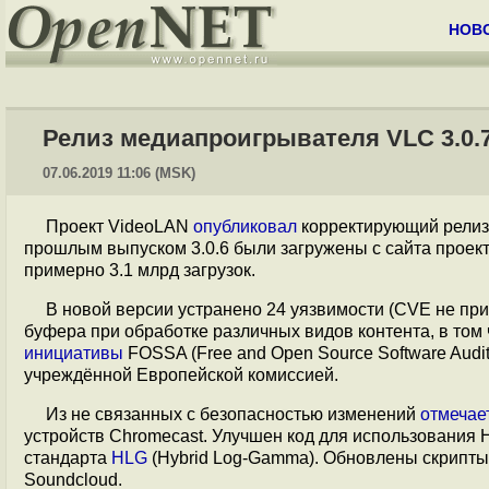
НОВ
Релиз медиапроигрывателя VLC 3.0.7.
07.06.2019 11:06 (MSK)
Проект VideoLAN
опубликовал
корректирующий рели
прошлым выпуском 3.0.6 были загружены с сайта проект
примерно 3.1 млрд загрузок.
В новой версии устранено 24 уязвимости (CVE не пр
буфера при обработке различных видов контента, в то
инициативы
FOSSA (Free and Open Source Software Audi
учреждённой Европейской комиссией.
Из не связанных с безопасностью изменений
отмечае
устройств Chromecast. Улучшен код для использования
стандарта
HLG
(Hybrid Log-Gamma). Обновлены скрипты 
Soundcloud.