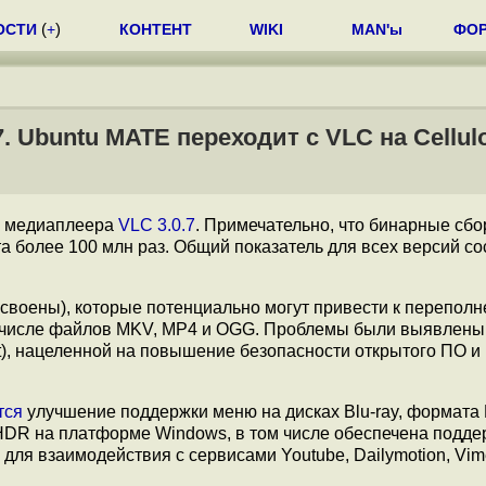
ОСТИ
(
+
)
КОНТЕНТ
WIKI
MAN'ы
ФО
 Ubuntu MATE переходит с VLC на Cellul
з медиаплеера
VLC 3.0.7
. Примечательно, что бинарные сбо
а более 100 млн раз. Общий показатель для всех версий со
исвоены), которые потенциально могут привести к перепол
м числе файлов MKV, MP4 и OGG. Проблемы были выявлены
t), нацеленной на повышение безопасности открытого ПО и
тся
улучшение поддержки меню на дисках Blu-ray, формата
 HDR на платформе Windows, в том числе обеспечена подде
для взаимодействия с сервисами Youtube, Dailymotion, Vim