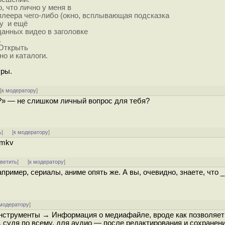
, что лично у меня в
плеера чего-либо (окно, всплывающая подсказка
Ну и ещё
данных видео в заголовке
.
«Открыть
о и каталоги.
уры.
[
к модератору
]
?» — не слишком личный вопрос для тебя?
ь
]
[
к модератору
]
 mkv
тветить
]
[
к модератору
]
ример, сериалы, аниме опять же. А вы, очевидно, знаете, что 
 модератору
]
 Инструменты → Информация о медиафайле, вроде как позволяет
, судя по всему, для аудио — после редактирования и сохранен