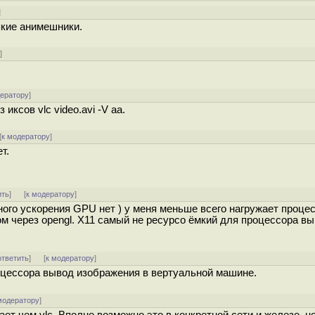
]
якие анимешники.
у
]
дератору
]
иксов vlc video.avi -V aa.
[
к модератору
]
т.
ить
]
[
к модератору
]
ого ускорения GPU нет ) у меня меньше всего нагружает процес
ом через opengl. X11 самый не ресурсо ёмкий для процессора в
ответить
]
[
к модератору
]
оцессора вывод изображения в вертуальной машине.
модератору
]