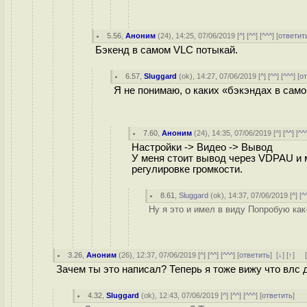
5.56
,
Аноним
(
24
), 14:25, 07/06/2019 [
^
] [
^^
] [
^^^
] [
ответит
Бэкенд в самом VLC потыкай.
6.57
,
Sluggard
(
ok
), 14:27, 07/06/2019 [
^
] [
^^
] [
^^^
] [
о
Я не понимаю, о каких «бэкэндах в сам
7.60
,
Аноним
(
24
), 14:35, 07/06/2019 [
^
] [
^^
] [
^^
Настройки -> Видео -> Вывод
У меня стоит вывод через VDPAU и м
регулировке громкости.
8.61
,
Sluggard
(
ok
), 14:37, 07/06/2019 [
^
] [
^
Ну я это и имел в виду Попробую как
3.26
,
Аноним
(
26
), 12:37, 07/06/2019 [
^
] [
^^
] [
^^^
] [
ответить
]
[
↓
] [
↑
] 
Зачем ты это написал? Теперь я тоже вижу что влс 
4.32
,
Sluggard
(
ok
), 12:43, 07/06/2019 [
^
] [
^^
] [
^^^
] [
ответить
]