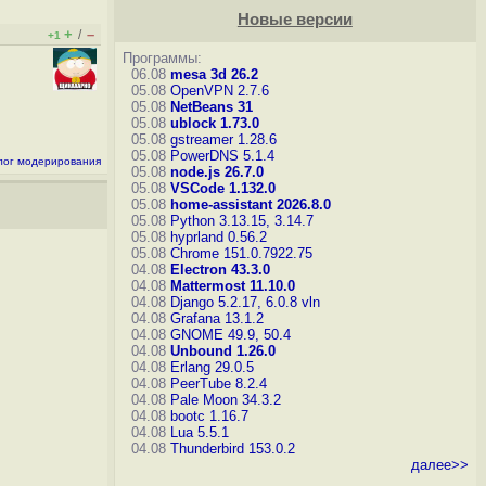
Новые версии
+
–
/
+1
Программы:
06.08
mesa 3d 26.2
05.08
OpenVPN 2.7.6
05.08
NetBeans 31
05.08
ublock 1.73.0
05.08
gstreamer 1.28.6
05.08
PowerDNS 5.1.4
лог модерирования
05.08
node.js 26.7.0
05.08
VSCode 1.132.0
05.08
home-assistant 2026.8.0
05.08
Python 3.13.15, 3.14.7
05.08
hyprland 0.56.2
05.08
Chrome 151.0.7922.75
04.08
Electron 43.3.0
04.08
Mattermost 11.10.0
04.08
Django 5.2.17, 6.0.8
vln
04.08
Grafana 13.1.2
04.08
GNOME 49.9, 50.4
04.08
Unbound 1.26.0
04.08
Erlang 29.0.5
04.08
PeerTube 8.2.4
04.08
Pale Moon 34.3.2
04.08
bootc 1.16.7
04.08
Lua 5.5.1
04.08
Thunderbird 153.0.2
далее>>