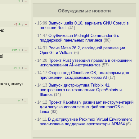
+
–
/
Обсуждаемые новости
-
15:09
Выпуск uutils 0.10, варианта GNU Coreutils
+
–
/
–9
на языке Rust
(41)
но
-
14:47
Опубликован Midnight Commander 6 c
поддержкой панельных плагинов
(80)
-
14:31
Релиз Mesa 26.2, свободной реализации
+
–
/
+12
OpenGL и Vulkan
(6)
е!
-
14:20
Проект Rust утвердил правила в отношении
использования AI-инструментов
(57)
+
–
/
+1
-
14:17
Открыт код Cloudflare OS, платформы для
приложений, создаваемых через AI
(17)
чего, живут
-
14:13
Выпуск дистрибутива Tribblix 41,
построенного на технологиях OpenSolaris и
Illumos
(14)
+
–
/
-
14:12
Проект Kakehashi развивает инструментарий
для запуска исполняемых файлов macOS в
Linux
(93)
-
14:11
В дистрибутиве Proxmox Virtual Environment
реализована поддержка архитектуры ARM64
(6)