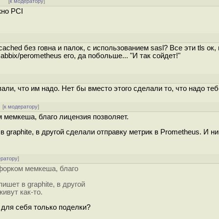
]
[
к модератору
]
жно PCI
ched без говна и палок, с использованием sasl? Все эти tls ок, 
abbix/perometheus его, да побольше... "И так сойдет!"
]
ли, что им надо. Нет бы вместо этого сделали то, что надо теб
[
к модератору
]
м мемкеша, благо лицензия позволяет.
 graphite, в другой сделали отправку метрик в Prometheus. И ни
ератору
]
 форком мемкеша, благо
ишет в graphite, в другой
живут как-то.
 для себя только поделки?