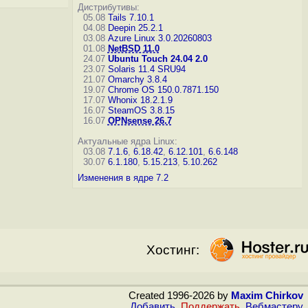
Дистрибутивы:
05.08
Tails 7.10.1
04.08
Deepin 25.2.1
03.08
Azure Linux 3.0.20260803
01.08
NetBSD 11.0
24.07
Ubuntu Touch 24.04 2.0
23.07
Solaris 11.4 SRU94
21.07
Omarchy 3.8.4
19.07
Chrome OS 150.0.7871.150
17.07
Whonix 18.2.1.9
16.07
SteamOS 3.8.15
16.07
OPNsense 26.7
Актуальные ядра Linux:
03.08
7.1.6
,
6.18.42
,
6.12.101
,
6.6.148
30.07
6.1.180
,
5.15.213
,
5.10.262
Изменения в ядре 7.2
Хостинг:
Created 1996-2026 by
Maxim Chirkov
Добавить
,
Поддержать
,
Вебмастеру