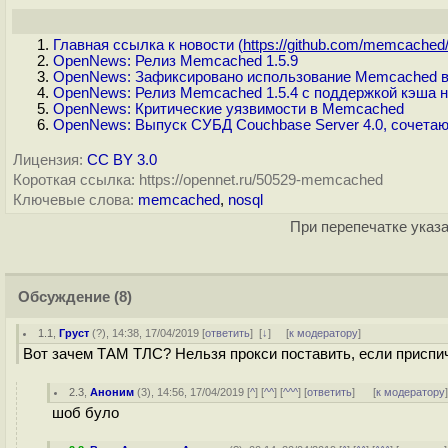
Главная ссылка к новости (
https://github.com/memcached/
OpenNews: Релиз Memcached 1.5.9
OpenNews: Зафиксировано использование Memcached в 
OpenNews: Релиз Memcached 1.5.4 с поддержкой кэша 
OpenNews: Критические уязвимости в Memcached
OpenNews: Выпуск СУБД Couchbase Server 4.0, сочет
Лицензия:
CC BY 3.0
Короткая ссылка: https://opennet.ru/50529-memcached
Ключевые слова:
memcached
,
nosql
При перепечатке указа
Обсуждение
(8)
1.1
,
Груст
(
?
), 14:38, 17/04/2019 [
ответить
]
[
↓
] [
к модератору
]
Вот зачем ТАМ ТЛС? Нельзя прокси поставить, если приспи
2.3
,
Аноним
(
3
), 14:56, 17/04/2019 [
^
] [
^^
] [
^^^
] [
ответить
]
[
к модератору
шоб було