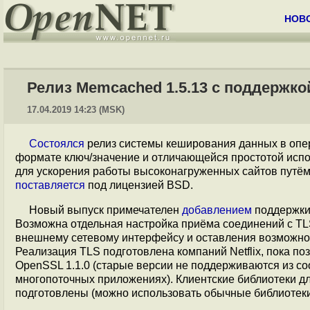
НОВ
Релиз Memcached 1.5.13 с поддержко
17.04.2019 14:23 (MSK)
Состоялся
релиз системы кеширования данных в оп
формате ключ/значение и отличающейся простотой исп
для ускорения работы высоконагруженных сайтов путё
поставляется
под лицензией BSD.
Новый выпуск примечателен
добавлением
поддержки
Возможна отдельная настройка приёма соединений с TLS
внешнему сетевому интерфейсу и оставления возможно
Реализация TLS подготовлена компаний Netflix, пока по
OpenSSL 1.1.0 (старые версии не поддерживаются из со
многопоточных приложениях). Клиентские библиотеки д
подготовлены (можно использовать обычные библиотеки 