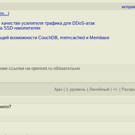
испра
m...
)
качестве усилителя трафика для DDoS-атак
на SSD-накопителях
ающей возможности CouchDB, memcached и Membase
ние ссылки на opennet.ru обязательно
Ajax
|
1 уровень
|
Линейный
|
+/-
|
Раскры
чило?
]