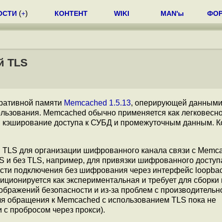
ОСТИ
(
+
)
КОНТЕНТ
WIKI
MAN'ы
ФО
й TLS
еративной памяти
Memcached 1.5.13
, оперирующей данными
ользования. Memcached обычно применяется как легковесн
м кэширование доступа к СУБД и промежуточным данным. К
 TLS для организации шифрованного канала связи с Memca
 и без TLS, например, для привязки шифрованного доступ
сти подключения без шифрования через интерфейс loopbac
зиционируется как экспериментальная и требует для сборки
ображений безопасности и из-за проблем с производительн
ля обращения к Memcached с использованием TLS пока не
с пробросом через прокси).