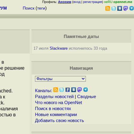
Профиль:
Аноним
(
вход
|
регистрация
)
неRU
opennet.me
РУМ
Поиск
(
теги
)
Памятные даты
17 июля
Slackware
исполнилось 33 года
 в
ое решение
Навигация
од
ched.
Каналы:
а к
Разделы новостей
|
Сводные
k.
Что нового на OpenNet
 наличия
Поиск в новостях
остью в
Новые комментарии
Добавить свою новость