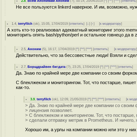
2.8
,
Всем Анонимам Аноним
(
?
), 00:14, 20/04/2019 [
^
] [
^^
] [
^^^
] [
ответить
Не все пользуются linkerd наверное. И им, возможно, ну
1.4
,
terryfilch
(
ok
), 15:05, 17/04/2019 [
ответить
]
[
↓
] [
↑
] [
к модератору
]
А хоть кто-то реализовал адекватный мониторинг этого memca
мониторить опять bash/python/perl и остальное говнецо да в z
2.5
,
Аноним
(
5
), 16:17, 17/04/2019 [
^
] [
^^
] [
^^^
] [
ответить
]
[
к модератору
Действительно, что за бессовестные люди! Взяли и сдела
2.7
,
Борщдрайвен бигдата
(
?
), 23:25, 17/04/2019 [
^
] [
^^
] [
^^^
] [
ответить
]
Да. Знаю по крайней мере две компании со своим форко
С блеклжеком и мониторингом. Тот, что постарше, пишет в
как-то.
3.9
,
terryfilch
(
ok
), 12:09, 21/05/2019 [
^
] [
^^
] [
^^^
] [
ответить
]
[
к мод
> Да. Знаю по крайней мере две компании со своим
> лицензия позволяет.
> С блеклжеком и мониторингом. Тот, что постарше, п
> сделали отправку метрик в Prometheus. И ничего, 
Хорошо им, а урлы на компании можно или это у них