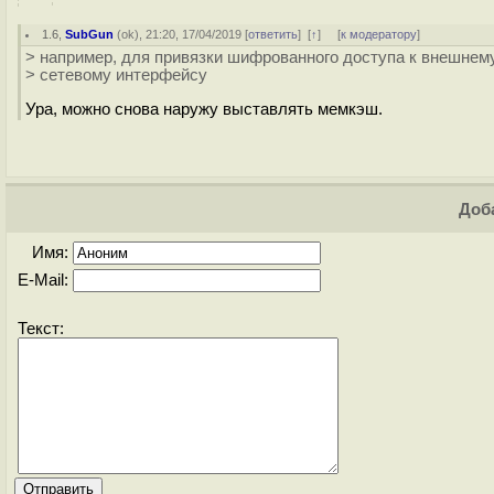
1.6
,
SubGun
(
ok
), 21:20, 17/04/2019 [
ответить
]
[
↑
] [
к модератору
]
> например, для привязки шифрованного доступа к внешнем
> сетевому интерфейсу
Ура, можно снова наружу выставлять мемкэш.
Доба
Имя:
E-Mail:
Текст: