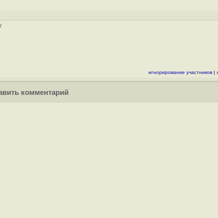
у
игнорирование участников
|
вить комментарий