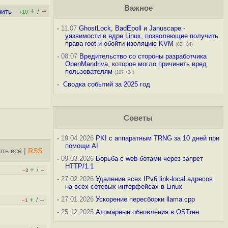
Важное
+
–
вить
/
+10
-
11.07
GhostLock, BadEpoll и Januscape -
уязвимости в ядре Linux, позволяющие получить
права root и обойти изоляцию KVM
(82 +34)
-
08.07
Вредительство со стороны разработчика
OpenMandriva, которое могло причинить вред
пользователям
(107 +34)
-
Сводка событий за 2025 год
Советы
-
19.04.2026
PKI с аппаратным TRNG за 10 дней при
помощи AI
ть всё
|
RSS
-
09.03.2026
Борьба с web-ботами через запрет
HTTP/1.1
+
–
/
–3
-
27.02.2026
Удаление всех IPv6 link-local адресов
на всех сетевых интерфейсах в Linux
-
27.01.2026
Ускорение пересборки llama.cpp
+
–
/
–1
-
25.12.2025
Атомарные обновления в OSTree