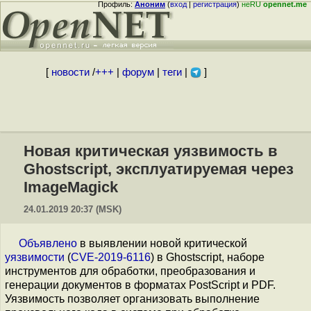
Профиль:
Аноним
(
вход
|
регистрация
)
неRU
opennet.me
[
новости
/
+++
|
форум
|
теги
|
]
Новая критическая уязвимость в
Ghostscript, эксплуатируемая через
ImageMagick
24.01.2019 20:37 (MSK)
Объявлено
в выявлении новой критической
уязвимости
(
CVE-2019-6116
) в Ghostscript, наборе
инструментов для обработки, преобразования и
генерации документов в форматах PostScript и PDF.
Уязвимость позволяет организовать выполнение