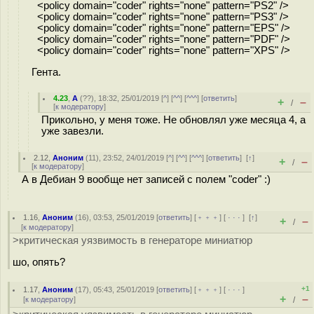
<policy domain="coder" rights="none" pattern="PS2" />
<policy domain="coder" rights="none" pattern="PS3" />
<policy domain="coder" rights="none" pattern="EPS" />
<policy domain="coder" rights="none" pattern="PDF" />
<policy domain="coder" rights="none" pattern="XPS" />
Гента.
4.23
,
А
(
??
), 18:32, 25/01/2019 [
^
] [
^^
] [
^^^
] [
ответить
]
+
–
/
[
к модератору
]
Прикольно, у меня тоже. Не обновлял уже месяца 4, а
уже завезли.
2.12
,
Аноним
(
11
), 23:52, 24/01/2019 [
^
] [
^^
] [
^^^
] [
ответить
]
[
↑
]
+
–
/
[
к модератору
]
А в Дебиан 9 вообще нет записей с полем "coder" :)
1.16
,
Аноним
(
16
), 03:53, 25/01/2019 [
ответить
] [
﹢﹢﹢
] [
· · ·
]
[
↑
]
+
–
/
[
к модератору
]
>критическая уязвимость в генераторе миниатюр
шо, опять?
+1
1.17
,
Аноним
(
17
), 05:43, 25/01/2019 [
ответить
] [
﹢﹢﹢
] [
· · ·
]
+
–
[
к модератору
]
/