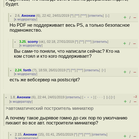
будет.
2.6
,
Аноним
(
6
), 22:42, 24/01/2019 [
^
] [
^^
] [
^^^
] [
ответить
]
[
↓
]
+
–
/
[
к модератору
]
Но PDF не поддерживает весь PS, а только безопасное
подмножество.
3.25
,
scorry
(
ok
), 02:18, 27/01/2019 [
^
] [
^^
] [
^^^
] [
ответить
]
+
–
/
[
к модератору
]
Вы сами-то поняли, что написали сейчас? Кто на
ком стоял и кто кого поддерживает?
2.24
,
forth
(
?
), 18:59, 26/01/2019 [
^
] [
^^
] [
^^^
] [
ответить
]
[
↑
]
+
–
/
[
к модератору
]
есть же вебсервер на postscript?
–2
1.8
,
Аноним
(
6
), 22:44, 24/01/2019 [
ответить
] [
﹢﹢﹢
] [
· · ·
]
[
↓
] [
↑
]
+
–
[
к модератору
]
/
>автоматический построитель миниатюр
А почему такое дырявое гoмно до сих пор по умолчанию
пихают во все авт. построители миниатюр?
2.15
,
Аноним
(
15
), 01:41, 25/01/2019 [
^
] [
^^
] [
^^^
] [
ответить
]
+
–
/
[
к модератору
]