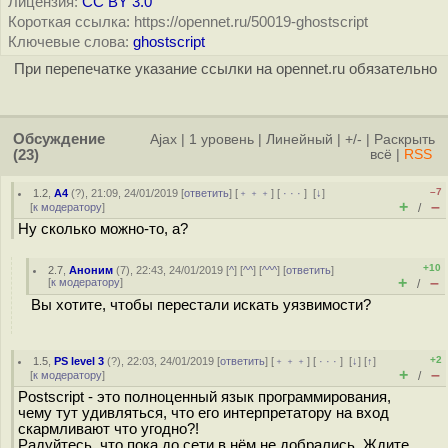
Лицензия:
CC BY 3.0
Короткая ссылка: https://opennet.ru/50019-ghostscript
Ключевые слова:
ghostscript
При перепечатке указание ссылки на opennet.ru обязательно
Обсуждение
Ajax
|
1 уровень
|
Линейный
|
+/-
|
Раскрыть
(23)
всё
|
RSS
–7
1.2
,
А4
(
?
), 21:09, 24/01/2019 [
ответить
] [
﹢﹢﹢
] [
· · ·
]
[
↓
]
+
–
[
к модератору
]
/
Ну сколько можно-то, а?
+10
2.7
,
Аноним
(
7
), 22:43, 24/01/2019 [
^
] [
^^
] [
^^^
] [
ответить
]
+
–
[
к модератору
]
/
Вы хотите, чтобы перестали искать уязвимости?
+2
1.5
,
PS level 3
(
?
), 22:03, 24/01/2019 [
ответить
] [
﹢﹢﹢
] [
· · ·
]
[
↓
] [
↑
]
+
–
[
к модератору
]
/
Postscript - это полноценный язык программирования,
чему тут удивляться, что его интерпретатору на вход
скармливают что угодно?!
Радуйтесь, что пока до сети в нём не добрались. Ждите,