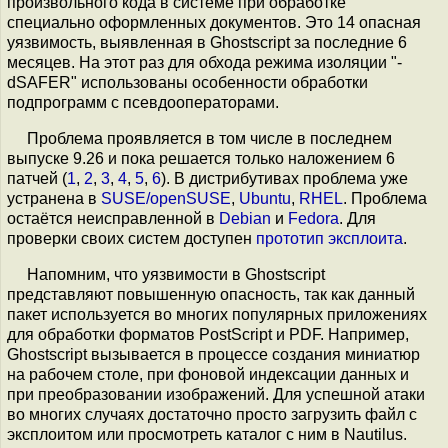
произвольного кода в системе при обработке
специально оформленных документов. Это 14 опасная
уязвимость, выявленная в Ghostscript за последние 6
месяцев. На этот раз для обхода режима изоляции "-
dSAFER" использованы особенности обработки
подпрограмм с псевдооператорами.
Проблема проявляется в том числе в последнем
выпуске 9.26 и пока решается только наложением 6
патчей (
1
,
2
,
3
,
4
,
5
,
6
). В дистрибутивах проблема уже
устранена в
SUSE/openSUSE
,
Ubuntu
,
RHEL
. Проблема
остаётся неисправленной в
Debian
и
Fedora
. Для
проверки своих систем доступен
прототип эксплоита
.
Напомним, что уязвимости в Ghostscript
представляют повышенную опасность, так как данный
пакет используется во многих популярных приложениях
для обработки форматов PostScript и PDF. Например,
Ghostscript вызывается в процессе создания миниатюр
на рабочем столе, при фоновой индексации данных и
при преобразовании изображений. Для успешной атаки
во многих случаях достаточно просто загрузить файл с
эксплоитом или просмотреть каталог с ним в Nautilus.