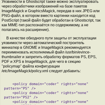
Уязвимости в Ghostscript также можно эксплуатировать
через обработчики изображений на базе пакетов
ImageMagick и GraphicsMagick, передав в них JPEG или
PNG-файл, в котором вместо картинки находится код
PostScript (такой файл будет обработан в Ghostscript, так
как MIME-тип распознаётся по содержимому, а не
полагаясь на расширение).
В качестве обходного пути защиты от эксплуатации
уязвимости через автоматический построитель
миниатюр в GNOME и ImageMagick рекомендуется
переименовать исполняемый файл /usr/bin/evince-
thumbnailer и запретить обработку форматов PS, EPS,
PDF и XPS в ImageMagick, для чего в секцию
"policymap" файла конфигурации
/etc/ImageMagick/policy.xml следует добавить:
    <policy domain="coder" rights="none" 
pattern="PS" />

    <policy domain="coder" rights="none" 
pattern="PS2" />

    <policy domain="coder" rights="none" 