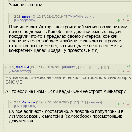
Заменить нечем
+1
2.21
,
рпво
(
?
), 12:57, 25/01/2019 [
^
] [
^^
] [
^^^
] [
ответить
]
+
–
[
к модератору
]
/
Причин много. Авторы построителей миниатюр же никому
ничего не должны. Как обычно, десятки разных людей
покодили что-то в пределах своего интереса, кое как
слепили что-то рабочее и забили. Никакого контроля и
ответственности же нет, зп никто даже не платит. Нет и
конкретных целей и задач у проектов. и т д
+1
1.9
,
Аноним
(
9
), 22:45, 24/01/2019 [
ответить
] [
﹢﹢﹢
] [
· · ·
]
[
↓
] [
↑
]
+
–
[
к модератору
]
/
> уязвимости через автоматический построитель миниатюр в
GNOME
А что если не Гном? Если Кеды? Они не строят миниатюр?
2.14
,
Аноним
(
14
), 00:31, 25/01/2019 [
^
] [
^^
] [
^^^
] [
ответить
]
+
–
/
[
к модератору
]
Evince если есть достаточно. А довольно популярный в
линуксах разных мастей и (само)сборок просмоторщик
документов.