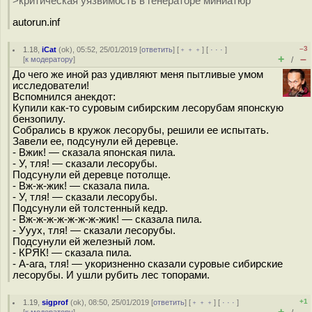
>критическая уязвимость в генераторе миниатюр
autorun.inf
–3
1.18
,
iCat
(
ok
), 05:52, 25/01/2019 [
ответить
] [
﹢﹢﹢
] [
· · ·
]
+
–
[
к модератору
]
/
До чего же иной раз удивляют меня пытливые умом
исследователи!
Вспомнился анекдот:
Купили как-то суровым сибирским лесорубам японскую
бензопилу.
Собрались в кружок лесорубы, решили ее испытать.
Завели ее, подсунули ей деревце.
- Вжик! — сказала японская пила.
- У, тля! — сказали лесорубы.
Подсунули ей деревце потолще.
- Вж-ж-жик! — сказала пила.
- У, тля! — сказали лесорубы.
Подсунули ей толстенный кедр.
- Вж-ж-ж-ж-ж-ж-ж-жик! — сказала пила.
- Ууух, тля! — сказали лесорубы.
Подсунули ей железный лом.
- КРЯК! — сказала пила.
- А-ага, тля! — укоризненно сказали суровые сибирские
лесорубы. И ушли рубить лес топорами.
+1
1.19
,
sigprof
(
ok
), 08:50, 25/01/2019 [
ответить
] [
﹢﹢﹢
] [
· · ·
]
+
–