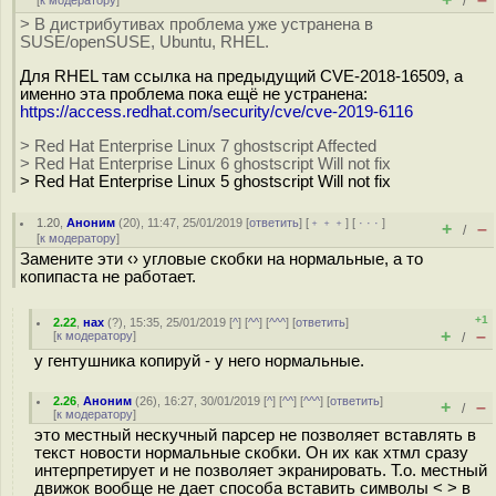
[
к модератору
]
/
> В дистрибутивах проблема уже устранена в
SUSE/openSUSE, Ubuntu, RHEL.
Для RHEL там ссылка на предыдущий CVE-2018-16509, а
именно эта проблема пока ещё не устранена:
https://access.redhat.com/security/cve/cve-2019-6116
> Red Hat Enterprise Linux 7 ghostscript Affected
> Red Hat Enterprise Linux 6 ghostscript Will not fix
> Red Hat Enterprise Linux 5 ghostscript Will not fix
1.20
,
Аноним
(
20
), 11:47, 25/01/2019 [
ответить
] [
﹢﹢﹢
] [
· · ·
]
+
–
/
[
к модератору
]
Замените эти ‹› угловые скобки на нормальные, а то
копипаста не работает.
+1
2.22
,
нах
(
?
), 15:35, 25/01/2019 [
^
] [
^^
] [
^^^
] [
ответить
]
+
–
[
к модератору
]
/
у гентушника копируй - у него нормальные.
2.26
,
Аноним
(
26
), 16:27, 30/01/2019 [
^
] [
^^
] [
^^^
] [
ответить
]
+
–
/
[
к модератору
]
это местный нескучный парсер не позволяет вставлять в
текст новости нормальные скобки. Он их как хтмл сразу
интерпретирует и не позволяет экранировать. Т.о. местный
движок вообще не дает способа вставить символы < > в