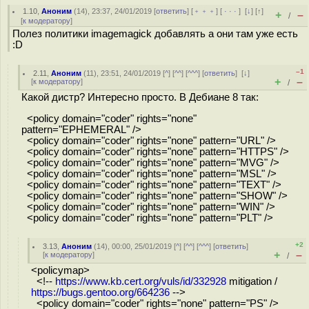
1.10
,
Аноним
(
14
), 23:37, 24/01/2019 [
ответить
] [
﹢﹢﹢
] [
· · ·
]
[
↓
] [
↑
]
+
–
/
[
к модератору
]
Полез политики imagemagick добавлять а они там уже есть
:D
–1
2.11
,
Аноним
(
11
), 23:51, 24/01/2019 [
^
] [
^^
] [
^^^
] [
ответить
]
[
↓
]
+
–
[
к модератору
]
/
Какой дистр? Интересно просто. В Дебиане 8 так:
<policy domain="coder" rights="none"
pattern="EPHEMERAL" />
<policy domain="coder" rights="none" pattern="URL" />
<policy domain="coder" rights="none" pattern="HTTPS" />
<policy domain="coder" rights="none" pattern="MVG" />
<policy domain="coder" rights="none" pattern="MSL" />
<policy domain="coder" rights="none" pattern="TEXT" />
<policy domain="coder" rights="none" pattern="SHOW" />
<policy domain="coder" rights="none" pattern="WIN" />
<policy domain="coder" rights="none" pattern="PLT" />
+2
3.13
,
Аноним
(
14
), 00:00, 25/01/2019 [
^
] [
^^
] [
^^^
] [
ответить
]
+
–
[
к модератору
]
/
<policymap>
<!--
https://www.kb.cert.org/vuls/id/332928
mitigation /
https://bugs.gentoo.org/664236
-->
<policy domain="coder" rights="none" pattern="PS" />