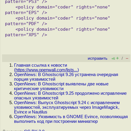
pattern="PS3" />

    <policy domain="coder" rights="none" 
pattern="EPS" />

    <policy domain="coder" rights="none" 
pattern="PDF" />

    <policy domain="coder" rights="none" 
+
–
исправить
/
+6
Главная ссылка к новости
(
https://www.openwall.com/lists...
)
OpenNews: В Ghostscript 9.26 устранена очередная
порция уязвимостей
OpenNews: В Ghostscript выявлены две новые
критические уязвимости
OpenNews: В Ghostscript 9.25 продолжено исправление
опасных уязвимостей
OpenNews: Выпуск Ghostscript 9.24 с исправлением
уязвимостей, эксплуатируемых через ImageMagick,
Evince и Nautilus
OpenNews: Уязвимость в GNOME Evince, позволяющая
выполнить код при построении миниатюр