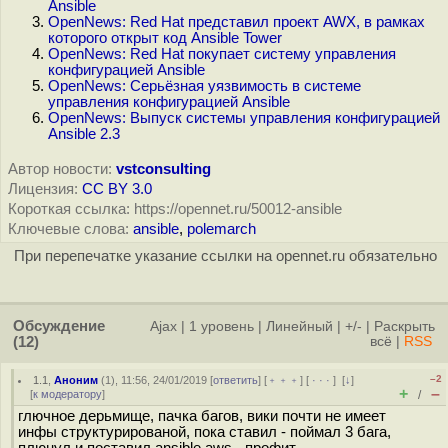
Ansible
OpenNews: Red Hat представил проект AWX, в рамках
которого открыт код Ansible Tower
OpenNews: Red Hat покупает систему управления
конфигурацией Ansible
OpenNews: Серьёзная уязвимость в системе
управления конфигурацией Ansible
OpenNews: Выпуск системы управления конфигурацией
Ansible 2.3
Автор новости:
vstconsulting
Лицензия:
CC BY 3.0
Короткая ссылка: https://opennet.ru/50012-ansible
Ключевые слова:
ansible
,
polemarch
При перепечатке указание ссылки на opennet.ru обязательно
Обсуждение
Ajax
|
1 уровень
|
Линейный
|
+/-
|
Раскрыть
(12)
всё
|
RSS
–2
1.1
,
Аноним
(
1
), 11:56, 24/01/2019 [
ответить
] [
﹢﹢﹢
] [
· · ·
]
[
↓
]
+
–
[
к модератору
]
/
глючное дерьмище, пачка багов, вики почти не имеет
инфы структурированой, пока ставил - поймал 3 бага,