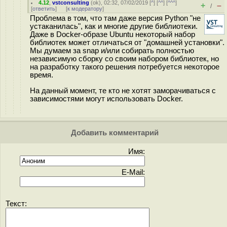
4.12
,
vstconsulting
(
ok
), 02:32, 07/02/2019 [
^
] [
^^
] [
^^^
]
+
–
/
[
ответить
]
[
к модератору
]
Проблема в том, что там даже версия Python "не
устаканилась", как и многие другие библиотеки.
Даже в Docker-образе Ubuntu некоторый набор
библиотек может отличаться от "домашней установки".
Мы думаем за snap и/или собирать полностью
независимую сборку со своим набором библиотек, но
на разработку такого решения потребуется некоторое
время.
На данный момент, те кто не хотят заморачиваться с
зависимостями могут использовать Docker.
Добавить комментарий
Имя:
E-Mail:
Текст: