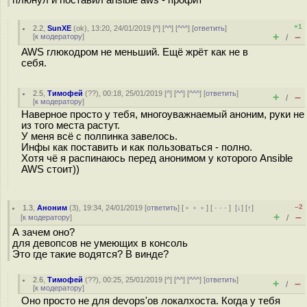
плюнул и поставил ansible aws - профит
+1
2.2
,
SunXE
(
ok
), 13:20, 24/01/2019 [
^
] [
^^
] [
^^^
] [
ответить
]
+
–
[
к модератору
]
/
AWS глюкодром не меньший. Ещё жрёт как не в
себя.
2.5
,
Тимофей
(
??
), 00:18, 25/01/2019 [
^
] [
^^
] [
^^^
] [
ответить
]
+
–
/
[
к модератору
]
Наверное просто у тебя, многоуважнаемый аноним, руки не
из того места растут.
У меня всё с полпинка завелось.
Инфы как поставить и как пользоваться - полно.
Хотя чё я распинаюсь перед анонимом у которого Ansible
AWS стоит))
–2
1.3
,
Аноним
(
3
), 19:34, 24/01/2019 [
ответить
] [
﹢﹢﹢
] [
· · ·
]
[
↓
] [
↑
]
+
–
[
к модератору
]
/
А зачем оно?
для девопсов не умеющих в консоль
Это где такие водятся? В винде?
2.6
,
Тимофей
(
??
), 00:25, 25/01/2019 [
^
] [
^^
] [
^^^
] [
ответить
]
+
–
/
[
к модератору
]
Оно просто не для devops'ов локалхоста. Когда у тебя