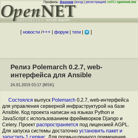
Профиль:
Аноним
(
вход
|
регистрация
)
неRU
opennet.me
[
новости
/
+++
|
форум
|
теги
|
]
Релиз Polemarch 0.2.7, web-
интерфейса для Ansible
24.01.2019 03:17 (MSK)
Состоялся
выпуск
Polemarch
0.2.7, web-интерфейса
для управления серверной инфраструктурой на базе
Ansible. Код проекта написан на языках Python и
JavaScript с использованием фреймворков Django и
Celery. Проект
распространяется
под лицензией AGPL.
Для запуска системы достаточно
установить пакет и
запустить 1 сервис
. Для промышленного применения