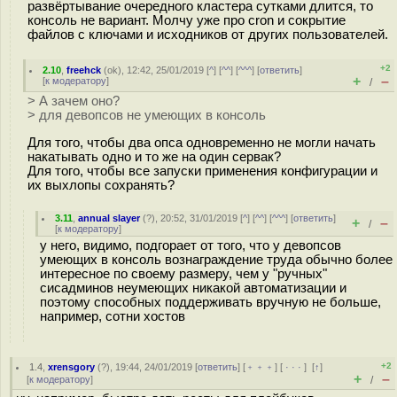
развёртывание очередного кластера сутками длится, то
консоль не вариант. Молчу уже про cron и сокрытие
файлов с ключами и исходников от других пользователей.
+2
2.10
,
freehck
(
ok
), 12:42, 25/01/2019 [
^
] [
^^
] [
^^^
] [
ответить
]
+
–
[
к модератору
]
/
> А зачем оно?
> для девопсов не умеющих в консоль
Для того, чтобы два опса одновременно не могли начать
накатывать одно и то же на один сервак?
Для того, чтобы все запуски применения конфигурации и
их выхлопы сохранять?
3.11
,
annual slayer
(
?
), 20:52, 31/01/2019 [
^
] [
^^
] [
^^^
] [
ответить
]
+
–
/
[
к модератору
]
у него, видимо, подгорает от того, что у девопсов
умеющих в консоль вознаграждение труда обычно более
интересное по своему размеру, чем у "ручных"
сисадминов неумеющих никакой автоматизации и
поэтому способных поддерживать вручную не больше,
например, сотни хостов
+2
1.4
,
xrensgory
(
?
), 19:44, 24/01/2019 [
ответить
] [
﹢﹢﹢
] [
· · ·
]
[
↑
]
+
–
[
к модератору
]
/