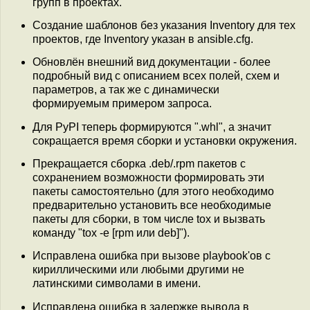
групп в проектах.
Создание шаблонов без указания Inventory для тех
проектов, где Inventory указан в ansible.cfg.
Обновлён внешний вид документации - более
подробный вид с описанием всех полей, схем и
параметров, а так же с динамически
формируемым примером запроса.
Для PyPI теперь формируются ".whl", а значит
сокращается время сборки и установки окружения.
Прекращается сборка .deb/.rpm пакетов с
сохранением возможности формировать эти
пакеты самостоятельно (для этого необходимо
предварительно установить все необходимые
пакеты для сборки, в том числе tox и вызвать
команду "tox -e [rpm или deb]").
Исправлена ошибка при вызове playbook'ов с
кириллическими или любыми другими не
латинскими символами в имени.
Исправлена ошибка в задержке вывода в