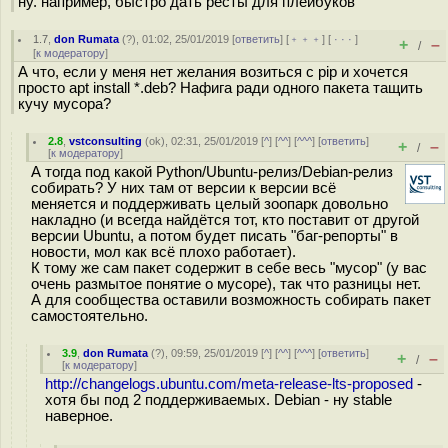
ну. например, быстро дать ресты для плейбуков
1.7
,
don Rumata
(
?
), 01:02, 25/01/2019 [
ответить
] [
﹢﹢﹢
] [
· · ·
]
+
–
/
[
к модератору
]
А что, если у меня нет желания возиться с pip и хочется
просто apt install *.deb? Нафига ради одного пакета тащить
кучу мусора?
2.8
,
vstconsulting
(
ok
), 02:31, 25/01/2019 [
^
] [
^^
] [
^^^
] [
ответить
]
+
–
/
[
к модератору
]
А тогда под какой Python/Ubuntu-релиз/Debian-релиз
собирать? У них там от версии к версии всё
меняется и поддерживать целый зоопарк довольно
накладно (и всегда найдётся тот, кто поставит от другой
версии Ubuntu, а потом будет писать "баг-репорты" в
новости, мол как всё плохо работает).
К тому же сам пакет содержит в себе весь "мусор" (у вас
очень размытое понятие о мусоре), так что разницы нет.
А для сообщества оставили возможность собирать пакет
самостоятельно.
3.9
,
don Rumata
(
?
), 09:59, 25/01/2019 [
^
] [
^^
] [
^^^
] [
ответить
]
+
–
/
[
к модератору
]
http://changelogs.ubuntu.com/meta-release-lts-proposed
-
хотя бы под 2 поддерживаемых. Debian - ну stable
наверное.