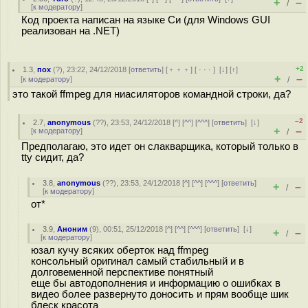
+
–
/
[
к модератору
]
Код проекта написан на языке Си (для Windows GUI
реализован на .NET)
+2
1.3
,
пох
(
?
), 23:22, 24/12/2018 [
ответить
] [
﹢﹢﹢
] [
· · ·
]
[
↓
] [
↑
]
+
–
[
к модератору
]
/
это такой ffmpeg для ниасиляторов командной строки, да?
–2
2.7
,
anonymous
(
??
), 23:53, 24/12/2018 [
^
] [
^^
] [
^^^
] [
ответить
]
[
↓
]
+
–
[
к модератору
]
/
Предполагаю, это идет он слакварщика, который только в
tty сидит, да?
3.8
,
anonymous
(
??
), 23:53, 24/12/2018 [
^
] [
^^
] [
^^^
] [
ответить
]
+
–
/
[
к модератору
]
от*
3.9
,
Аноним
(
9
), 00:51, 25/12/2018 [
^
] [
^^
] [
^^^
] [
ответить
]
[
↓
]
+
–
/
[
к модератору
]
юзал кучу всяких оберток над ffmpeg
консольный оригинал самый стабильный и в
долговеменной перспективе понятный
еще бы автодополнения и информацию о ошибках в
видео более развернуто доносить и прям вообще шик
блеск красота