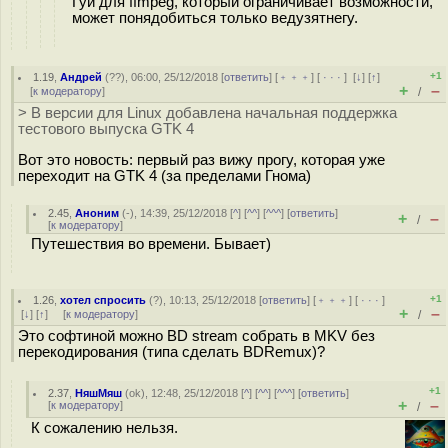
Гуй для ffmpeg, который ограничивает возможности,
может понядобиться только ведузятнегу.
+1
1.19
,
Андрей
(
??
), 06:00, 25/12/2018 [
ответить
] [
﹢﹢﹢
] [
· · ·
]
[
↓
] [
↑
]
+
–
[
к модератору
]
/
> В версии для Linux добавлена начальная поддержка
тестового выпуска GTK 4
Вот это новость: первый раз вижу прогу, которая уже
переходит на GTK 4 (за пределами Гнома)
2.45
,
Аноним
(
-
), 14:39, 25/12/2018 [
^
] [
^^
] [
^^^
] [
ответить
]
+
–
/
[
к модератору
]
Путешествия во времени. Бывает)
+1
1.26
,
хотел спросить
(
?
), 10:13, 25/12/2018 [
ответить
] [
﹢﹢﹢
] [
· · ·
]
+
–
[
↓
] [
↑
] [
к модератору
]
/
Это софтиной можно BD stream собрать в MKV без
перекодирования (типа сделать BDRemux)?
+1
2.37
,
НяшМяш
(
ok
), 12:48, 25/12/2018 [
^
] [
^^
] [
^^^
] [
ответить
]
+
–
[
к модератору
]
/
К сожалению нельзя.