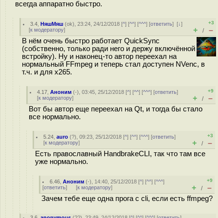
всегда аппаратно быстро.
+3
3.4
,
НяшМяш
(
ok
), 23:24, 24/12/2018 [
^
] [
^^
] [
^^^
] [
ответить
]
[
↓
]
+
–
[
к модератору
]
/
В нём очень быстро работает QuickSync
(собственно, только ради него и держу включённой
встройку). Ну и наконец-то автор переехал на
нормальный FFmpeg и теперь стал доступен NVenc, в
т.ч. и для x265.
+9
4.17
,
Аноним
(
-
), 03:45, 25/12/2018 [
^
] [
^^
] [
^^^
] [
ответить
]
+
–
[
к модератору
]
/
Вот бы автор еще переехал на Qt, и тогда бы стало
все нормально.
+3
5.24
,
auro
(
?
), 09:23, 25/12/2018 [
^
] [
^^
] [
^^^
] [
ответить
]
+
–
[
к модератору
]
/
Есть православный HandbrakeCLI, так что там все
уже нормально.
+9
6.46
,
Аноним
(
-
), 14:40, 25/12/2018 [
^
] [
^^
] [
^^^
]
+
–
[
ответить
]
[
к модератору
]
/
Зачем тебе еще одна прога с cli, если есть ffmpeg?
3.6
,
anonymous
(
??
), 23:49, 24/12/2018 [
^
] [
^^
] [
^^^
] [
ответить
]