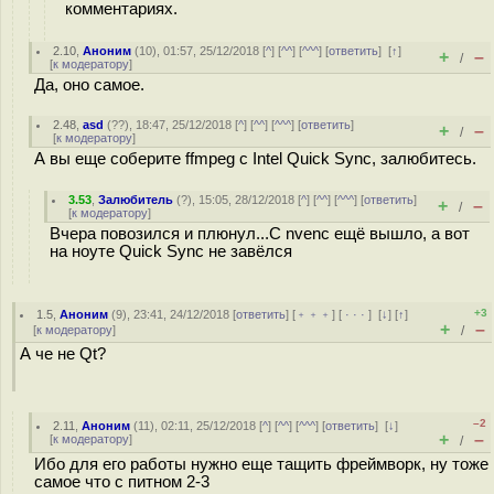
комментариях.
2.10
,
Аноним
(
10
), 01:57, 25/12/2018 [
^
] [
^^
] [
^^^
] [
ответить
]
[
↑
]
+
–
/
[
к модератору
]
Да, оно самое.
2.48
,
asd
(
??
), 18:47, 25/12/2018 [
^
] [
^^
] [
^^^
] [
ответить
]
+
–
/
[
к модератору
]
А вы еще соберите ffmpeg с Intel Quick Sync, залюбитесь.
3.53
,
Залюбитель
(
?
), 15:05, 28/12/2018 [
^
] [
^^
] [
^^^
] [
ответить
]
+
–
/
[
к модератору
]
Вчера повозился и плюнул...С nvenc ещё вышло, а вот
на ноуте Quick Sync не завёлся
+3
1.5
,
Аноним
(
9
), 23:41, 24/12/2018 [
ответить
] [
﹢﹢﹢
] [
· · ·
]
[
↓
] [
↑
]
+
–
[
к модератору
]
/
А че не Qt?
–2
2.11
,
Аноним
(
11
), 02:11, 25/12/2018 [
^
] [
^^
] [
^^^
] [
ответить
]
[
↓
]
+
–
[
к модератору
]
/
Ибо для его работы нужно еще тащить фреймворк, ну тоже
самое что с питном 2-3