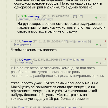
солидном трекере вообще. Но если надо сварганить
одноразовый рип в 2 клика, то видимо полезно.
5.50
,
анонимус
(
??
), 01:13, 26/12/2018 [
^
] [
^^
] [
^^^
]
+
–
/
[
ответить
]
[
к модератору
]
На рутрекере, в основном отморозки, задираюшие
параметры по максимуму, которые плют на профили
свместимости... в отличие от сабжа
–1
3.27
,
Аноним
(
27
), 11:15, 25/12/2018 [
^
] [
^^
] [
^^^
] [
ответить
]
[
↑
]
+
–
[
к модератору
]
/
Чтобы сэкономить полчаса.
–9
3.38
,
Qwerty
(
??
), 12:54, 25/12/2018 [
^
] [
^^
] [
^^^
] [
ответить
]
+
–
[
к модератору
]
/
> На сайте готовые экзамплы команд, за пол часа
разобрался как делать номральные рипы.
>за пол часа разобрался как делать номральные рипы.
Ужас, просто ужас. Тот же самый процесс у меня на
Макб[цензура] занимает от силы две минуты, а на
оффтопике - минут пять с учётом скачивания какой-
нибудь бесплатной тулзы. Жесть, тратить на
тривиальную задачу в 15 раз больше времени.
2.36
,
Ydro
(
?
), 12:45, 25/12/2018 [
^
] [
^^
] [
^^^
] [
ответить
]
[
↑
]