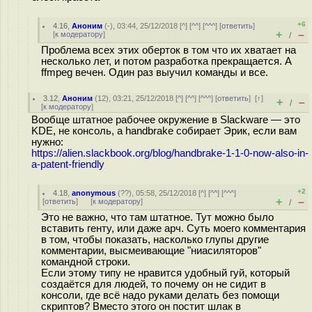
+6
4.16
,
Аноним
(
-
), 03:44, 25/12/2018 [
^
] [
^^
] [
^^^
] [
ответить
]
+
–
[
к модератору
]
/
Проблема всех этих оберток в том что их хватает на
несколько лет, и потом разработка прекращается. А
ffmpeg вечен. Один раз выучил команды и все.
3.12
,
Аноним
(
12
), 03:21, 25/12/2018 [
^
] [
^^
] [
^^^
] [
ответить
]
[
↑
]
+
–
/
[
к модератору
]
Вообще штатное рабочее окружение в Slackware — это
KDE, не консоль, а handbrake собирает Эрик, если вам
нужно:
https://alien.slackbook.org/blog/handbrake-1-1-0-now-also-in-
a-patent-friendly
+2
4.18
,
anonymous
(
??
), 05:58, 25/12/2018 [
^
] [
^^
] [
^^^
]
+
–
[
ответить
]
[
к модератору
]
/
Это не важно, что там штатное. Тут можно было
вставить генту, или даже арч. Суть моего комментария
в том, чтобы показать, насколько глупы другие
комментарии, высмеивающие "ниасиляторов"
командной строки.
Если этому типу не нравится удобный гуй, который
создаётся для людей, то почему он не сидит в
консоли, где всё надо руками делать без помощи
скриптов? Вместо этого он постит шлак в