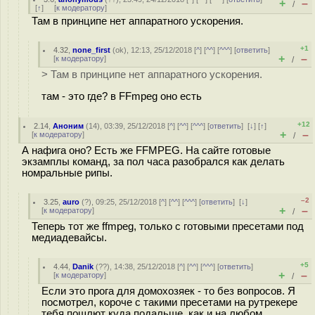
+
–
/
[
↑
] [
к модератору
]
Там в принципе нет аппаратного ускорения.
+1
4.32
,
none_first
(
ok
), 12:13, 25/12/2018 [
^
] [
^^
] [
^^^
] [
ответить
]
+
–
[
к модератору
]
/
> Там в принципе нет аппаратного ускорения.
там - это где? в FFmpeg оно есть
+12
2.14
,
Аноним
(
14
), 03:39, 25/12/2018 [
^
] [
^^
] [
^^^
] [
ответить
]
[
↓
] [
↑
]
+
–
[
к модератору
]
/
А нафига оно? Есть же FFMPEG. На сайте готовые
экзамплы команд, за пол часа разобрался как делать
номральные рипы.
–2
3.25
,
auro
(
?
), 09:25, 25/12/2018 [
^
] [
^^
] [
^^^
] [
ответить
]
[
↓
]
+
–
[
к модератору
]
/
Теперь тот же ffmpeg, только с готовыми пресетами под
медиадевайсы.
+5
4.44
,
Danik
(
??
), 14:38, 25/12/2018 [
^
] [
^^
] [
^^^
] [
ответить
]
+
–
[
к модератору
]
/
Если это прога для домохозяек - то без вопросов. Я
посмотрел, короче с такими пресетами на рутрекере
тебя пошлют куда подальше, как и на любом