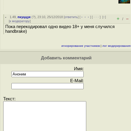
1.49
,
пкуццук
(
?
), 23:10, 25/12/2018 [
ответить
] [
﹢﹢﹢
] [
· · ·
]
[
↑
]
+
–
/
[
к модератору
]
Пока перекодировал одно видео 18+ у меня случился
handbrake)
игнорирование участников
|
лог модерирования
Добавить комментарий
Имя:
E-Mail:
Текст: