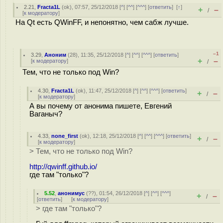
2.21
,
Fracta1L
(
ok
), 07:57, 25/12/2018 [
^
] [
^^
] [
^^^
] [
ответить
]
[
↑
]
+
–
/
[
к модератору
]
На Qt есть QWinFF, и непонятно, чем сабж лучше.
–1
3.29
,
Аноним
(
28
), 11:35, 25/12/2018 [
^
] [
^^
] [
^^^
] [
ответить
]
+
–
[
к модератору
]
/
Тем, что не только под Win?
4.30
,
Fracta1L
(
ok
), 11:47, 25/12/2018 [
^
] [
^^
] [
^^^
] [
ответить
]
+
–
/
[
к модератору
]
А вы почему от анонима пишете, Евгений
Ваганыч?
4.33
,
none_first
(
ok
), 12:18, 25/12/2018 [
^
] [
^^
] [
^^^
] [
ответить
]
+
–
/
[
к модератору
]
> Тем, что не только под Win?
http://qwinff.github.io/
где там "только"?
5.52
,
анонимус
(
??
), 01:54, 26/12/2018 [
^
] [
^^
] [
^^^
]
+
–
/
[
ответить
]
[
к модератору
]
> где там "только"?