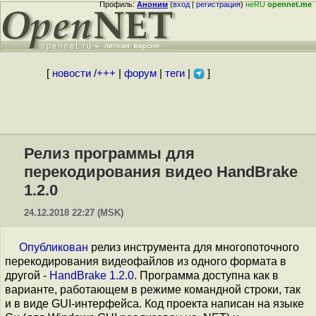
Профиль:
Аноним
(
вход
|
регистрация
)
неRU
opennet.me
[
новости
/
+++
|
форум
|
теги
|
]
Релиз программы для
перекодирования видео HandBrake
1.2.0
24.12.2018 22:27 (MSK)
Опубликован
релиз инструмента для многопоточного
перекодирования видеофайлов из одного формата в
другой -
HandBrake 1.2.0
. Программа доступна как в
варианте, работающем в режиме командной строки, так
и в виде GUI-интерфейса. Код проекта написан на языке