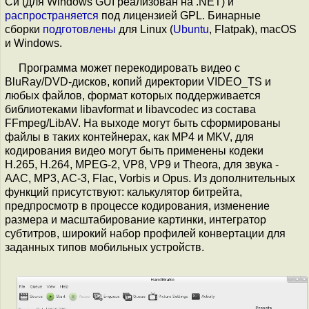
Си (для Windows GUI реализован на .NET) и
распространяется
под лицензией GPL. Бинарные
сборки
подготовлены
для Linux (
Ubuntu
, Flatpak), macOS
и Windows.
Программа может перекодировать видео с
BluRay/DVD-дисков, копий директории VIDEO_TS и
любых файлов, формат которых поддерживается
библиотеками libavformat и libavcodec из состава
FFmpeg/LibAV. На выходе могут быть сформированы
файлы в таких контейнерах, как MP4 и MKV, для
кодирования видео могут быть применены кодеки
H.265, H.264, MPEG-2, VP8, VP9 и Theora, для звука -
AAC, MP3, AC-3, Flac, Vorbis и Opus. Из дополнительных
функций присутствуют: калькулятор битрейта,
предпросмотр в процессе кодирования, изменение
размера и масштабирование картинки, интегратор
субтитров, широкий набор профилей конвертации для
заданных типов мобильных устройств.