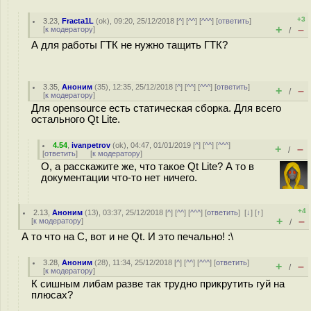
+3
3.23
,
Fracta1L
(
ok
), 09:20, 25/12/2018 [
^
] [
^^
] [
^^^
] [
ответить
]
+
–
[
к модератору
]
/
А для работы ГТК не нужно тащить ГТК?
3.35
,
Аноним
(
35
), 12:35, 25/12/2018 [
^
] [
^^
] [
^^^
] [
ответить
]
+
–
/
[
к модератору
]
Для opensource есть статическая сборка. Для всего
остального Qt Lite.
4.54
,
ivanpetrov
(
ok
), 04:47, 01/01/2019 [
^
] [
^^
] [
^^^
]
+
–
/
[
ответить
]
[
к модератору
]
О, а расскажите же, что такое Qt Lite? А то в
документации что-то нет ничего.
+4
2.13
,
Аноним
(
13
), 03:37, 25/12/2018 [
^
] [
^^
] [
^^^
] [
ответить
]
[
↓
] [
↑
]
+
–
[
к модератору
]
/
А то что на С, вот и не Qt. И это печально! :\
3.28
,
Аноним
(
28
), 11:34, 25/12/2018 [
^
] [
^^
] [
^^^
] [
ответить
]
+
–
/
[
к модератору
]
К сишным либам разве так трудно прикрутить гуй на
плюсах?