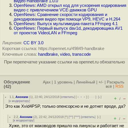
видео HandBrake 1.0.0
OpenNews: AMD открыл код для ускорения кодирования
видео с привлечением VCE-движков GPU
OpenNews: Сравнение скорости кодирования и
декодирования видео при помощи VP9, HEVC и H.264
OpenNews: Выпуск мультимедиа-пакета FFmpeg 4.1
OpenNews: Первый выпуск dav1d, декодировщика AV1
от проектов VideoLAN и FFmpeg
Лицензия:
CC BY 3.0
Короткая ссылка: https://opennet.ru/49849-handbrake
Ключевые слова:
handbrake
,
video
,
transcode
При перепечатке указание ссылки на opennet.ru обязательно
Обсуждение
Ajax
|
1 уровень
|
Линейный
|
+/-
|
Раскрыть
(42)
всё
|
RSS
1.1
,
Аноним
(
1
), 22:40, 24/12/2018 [
ответить
] [
﹢﹢﹢
] [
· · ·
]
[
↓
]
+
–
/
[
к модератору
]
Это как Xvid4PSP, только опенсорсно и не дотнет вроде, да?
2.2
,
Аноним
(
2
), 22:42, 24/12/2018 [
^
] [
^^
] [
^^^
] [
ответить
]
[
↓
]
+
–
/
[
к модератору
]
Хуже, это от маководов пришло на линуксы и работает не