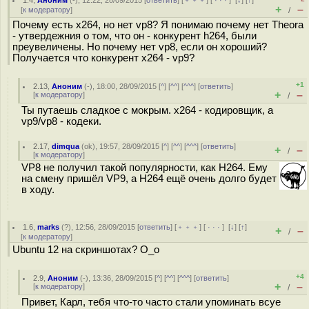
1.4
,
Аноним
(
-
), 12:22, 28/09/2015 [
ответить
] [
﹢﹢﹢
] [
· · ·
]
[
↓
] [
↑
]
+
–
[
к модератору
]
/
Почему есть x264, но нет vp8? Я понимаю почему нет Theora
- утвердежния о том, что он - конкурент h264, были
преувеличены. Но почему нет vp8, если он хороший?
Получается что конкурент x264 - vp9?
+1
2.13
,
Аноним
(
-
), 18:00, 28/09/2015 [
^
] [
^^
] [
^^^
] [
ответить
]
+
–
[
к модератору
]
/
Ты путаешь сладкое с мокрым. x264 - кодировщик, а
vp9/vp8 - кодеки.
2.17
,
dimqua
(
ok
), 19:57, 28/09/2015 [
^
] [
^^
] [
^^^
] [
ответить
]
+
–
/
[
к модератору
]
VP8 не получил такой популярности, как H264. Ему
на смену пришёл VP9, а H264 ещё очень долго будет
в ходу.
1.6
,
marks
(
?
), 12:56, 28/09/2015 [
ответить
] [
﹢﹢﹢
] [
· · ·
]
[
↓
] [
↑
]
+
–
/
[
к модератору
]
Ubuntu 12 на скриншотах? О_о
+4
2.9
,
Аноним
(
-
), 13:36, 28/09/2015 [
^
] [
^^
] [
^^^
] [
ответить
]
+
–
[
к модератору
]
/
Привет, Карл, тебя что-то часто стали упоминать всуе