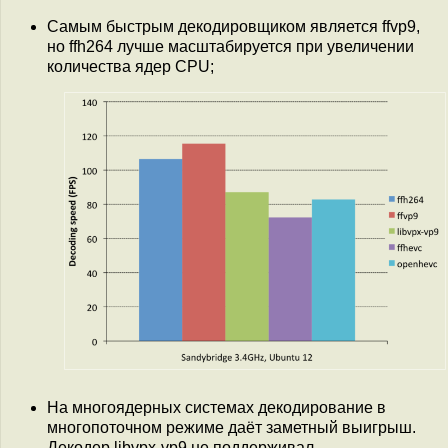
Самым быстрым декодировщиком является ffvp9,
но ffh264 лучше масштабируется при увеличении
количества ядер CPU;
На многоядерных системах декодирование в
многопоточном режиме даёт заметный выигрыш.
Декодер libvpx-vp9 не поддерживал