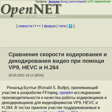
Профиль:
Аноним
(
вход
|
регистрация
)
неRU
opennet.me
[
новости
/
+++
|
форум
|
теги
|
]
Сравнение скорости кодирования и
декодирования видео при помощи
VP9, HEVC и H.264
28.09.2015 10:13 (MSK)
Рональд Бултье (Ronald S. Bultje), принимающий
участие в разработке FFmpeg,
провёл
исследование
производительности и качества работы кодировщиков и
декодировщиков для видеоформатов VP9, HEVC и
H.264. В тестах приняли участие поддерживаемые в