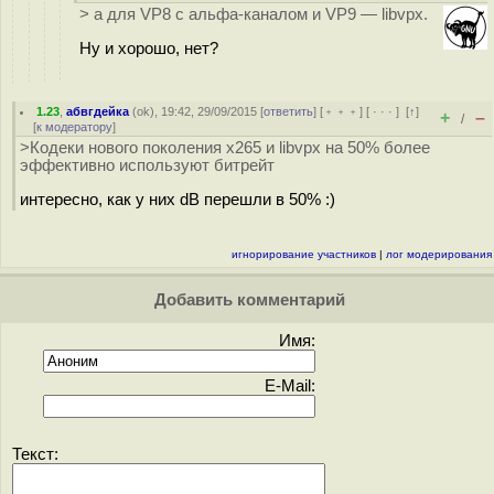
> а для VP8 с альфа-каналом и VP9 — libvpx.
Ну и хорошо, нет?
1.23
,
абвгдейка
(
ok
), 19:42, 29/09/2015 [
ответить
] [
﹢﹢﹢
] [
· · ·
]
[
↑
]
+
–
/
[
к модератору
]
>Кодеки нового поколения x265 и libvpx на 50% более
эффективно используют битрейт
интересно, как у них dB перешли в 50% :)
игнорирование участников
|
лог модерирования
Добавить комментарий
Имя:
E-Mail:
Текст: