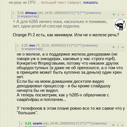
ни разу не CPU ...
большой текст свёрнут,
показать
3.16
,
dimqua
(
ok
), 19:54, 28/09/2015 [
^
] [
^^
] [
^^^
] [
ответить
]
+
–
/
[
к модератору
]
> А для h265 ничего пока, насколько я понимаю,
нет, одни proof-of-concept поделки.
Orange Pi 2 есть, как минимум. Или не о железе речь?
4.20
,
пох
(
?
), 23:22, 28/09/2015 [
^
] [
^^
] [
^^^
] [
ответить
]
+
–
/
[
к модератору
]
не о железе, а о поддержке железа декодерами (не
говоря уж о энкодерах, каковые у нас строго mp4).
Конкретно ffmpeg'овыми, потому что никаких других
общедоступных (я даже не об opensource, а о том что
в принципе может быть куплено за деньги) один хрен
нет.
Если бы на моем домашнем десктопе видео
декодировал процессор - я бы кроме слайдшоу
ничерта бы не видел.
А теперь посмотрим, как у h265-х образчиков с
vaapi/vdpau и поплачем...
У телефонов в этом плане ровно все то же самое что у
"больших".
5.21
,
soarin
(
ok
), 04:45, 29/09/2015 [
^
] [
^^
] [
^^^
] [
ответить
]
+
–
/
[
к модератору
]