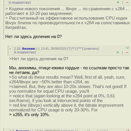
+
–
[
к модератору
]
/
> Кодеки нового поколения ... libvpx ... по сравнению с x264 ...
работают в 10-20 раз медленнее;
> Рассчитанный на эффективное использование CPU кодек
libvpx близок по производительности к x264 на сопоставимых
битрейтах.
Нет ли здесь деления на 0?
+2
2.10
,
Аноним
(
-
), 13:41, 28/09/2015 [
^
] [
^^
] [
^^^
] [
ответить
]
+
–
[
к модератору
]
/
>Нет ли здесь деления на 0?
Мы, анонимы, птице-ежики гордые - по ссылкам просто так
не летаем, да?
>So what do these results mean? Well, first of all, yeah, sure,
x264/libvpx are ~50% better than x264, as
>claimed. But, they are also 10-20x slower. That’s not good! If
you normalize for equal CPU usage, you’ll
> notice that (again looking at the x264 point at 0%, 0.61
sec/frame), if you look at intersected points of the
> red line (libvpx) vertically above it, the bitrate improvement
normalized for CPU usage is only 20-30%. For
> x265, it’s only 10%.
–2