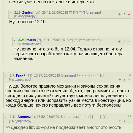
всякие умственно отсталые в интернетах.
2.19
,
Zenitur
(
ok
), 20:41, 28/09/2015 [
^
] [
^^
] [
^^^
] [
ответить
]
+
–
/
[
к модератору
]
Ну точно не 12.10
3.24
,
marks
(
?
), 00:41, 30/09/2015 [
^
] [
^^
] [
^^^
] [
ответить
]
+
–
/
[
к модератору
]
Ну логично, что это был 12.04. Только странно, что у
серьезного назработчика как у начинающего блоггера
название.
–5
1.7
,
Гений
(
??
), 13:27, 28/09/2015 [
ответить
] [
﹢﹢﹢
] [
· · ·
]
[
↑
]
+
–
[
к модератору
]
/
Ну, да. Золотое правило механики и законы сохранения
энергии еще никто не отменял. А, что, программисты только
сегодня о них узнали? сочувствую, можно лишь увеличить
расход энергии или исправить узкие места в конструкции, но
когда больше нечего исправлять все потуги бесполезны.
+1
1.11
,
Аноним
(
-
), 16:52, 28/09/2015 [
ответить
] [
﹢﹢﹢
] [
· · ·
]
[
↓
]
+
–
[
к модератору
]
/
>>Декодер libvpx-vp9 не поддерживает многопоточность