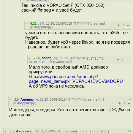
Так nvidia с VDPAU Set F (GTX 950, 960) +
свежий ffmpeg = и увсё будет
6.22
,
.
(
?
), 12:16, 29/09/2015 [
^
] [
^^
] [
^^^
] [
ответить
]
+
–
/
[
к модератору
]
у меня вот есть основания полагать, что h265 - не
будет.
Наверное, будет vp9 через libvpx, но я не проверял
- раньше не работало.
7.25
,
soarin
(
ok
), 21:08, 30/09/2015 [
^
] [
^^
] [
^^^
]
+
–
/
[
ответить
]
[
к модератору
]
Мало того, в свободный AMD драйвер
прикрутили
http://www.phoronix.com/scan.php?
page=news_item&px=VDPAU-HEVC-AMDGPU
А об VP9 пока не чесались.
–1
2.5
,
Аноним
(
-
), 12:23, 28/09/2015 [
^
] [
^^
] [
^^^
] [
ответить
]
[
↑
]
+
–
[
к модератору
]
/
И декодеры, и кодеры. Как в авторегистраторе :-) Ждём на
декстопах!
+1
1.2
,
Аноним
(
-
), 11:03, 28/09/2015 [
ответить
] [
﹢﹢﹢
] [
· · ·
]
[
↓
] [
↑
]