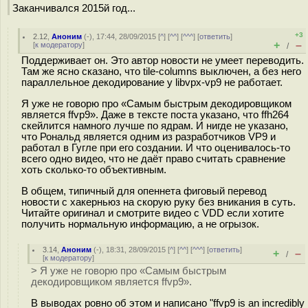
Заканчивался 2015й год...
+3
2.12
,
Аноним
(
-
), 17:44, 28/09/2015 [
^
] [
^^
] [
^^^
] [
ответить
]
+
–
[
к модератору
]
/
Поддерживает он. Это автор новости не умеет переводить.
Там же ясно сказано, что tile-columns выключен, а без него
параллельное декодирование у libvpx-vp9 не работает.
Я уже не говорю про «Самым быстрым декодировщиком
является ffvp9». Даже в тексте поста указано, что ffh264
скейлится намного лучше по ядрам. И нигде не указано,
что Рональд является одним из разработчиков VP9 и
работал в Гугле при его создании. И что оценивалось-то
всего одно видео, что не даёт право считать сравнение
хоть сколько-то объективным.
В общем, типичный для опеннета фиговый перевод
новости с хакерньюз на скорую руку без вникания в суть.
Читайте оригинал и смотрите видео с VDD если хотите
получить нормальную информацию, а не огрызок.
3.14
,
Аноним
(
-
), 18:31, 28/09/2015 [
^
] [
^^
] [
^^^
] [
ответить
]
+
–
/
[
к модератору
]
> Я уже не говорю про «Самым быстрым
декодировщиком является ffvp9».
В выводах ровно об этом и написано "ffvp9 is an incredibly