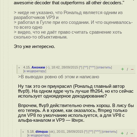
awesome decoder that outperforms all other decoders."
> нигде не указано, что Рональд является одним из
разработчиков VP9 и
> работал в Гугле при его создании. И что оценивалось-
то всего одно
> видео, что не даёт право считать сравнение хоть
сколько-то объективным.
Это уже интересно.
4.15
,
Аноним
(
-
), 18:42, 28/09/2015 [
^
] [
^^
] [
^^^
] [
ответить
]
+
–
/
[
к модератору
]
>В выводах ровно об этом и написано
Ну так это он приукрасил (Рональд главный автор
ffvp9). На одном ядре чуть лучше ffh264, но кто сейчас
использует одноядерное декодирование?
Впрочем, ffvp9 действительно очень хорош. В лису бы
его теперь. А в хроме, как оказалось, ffmpeg только
для VP8 по умолчанию используется, а для VP8 с
альфа-каналом и VP9 — libvpx.
5.18
,
dimqua
(
ok
), 20:01, 28/09/2015 [
^
] [
^^
] [
^^^
] [
ответить
]
+
–
/
[
к модератору
]