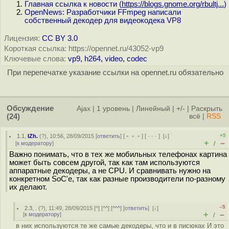
Главная ссылка к новости (
https://blogs.gnome.org/rbultj...
)
OpenNews: Разработчики FFmpeg написали
собственный декодер для видеокодека VP8
Лицензия:
CC BY 3.0
Короткая ссылка: https://opennet.ru/43052-vp9
Ключевые слова:
vp9
,
h264
,
video
,
codec
При перепечатке указание ссылки на opennet.ru обязательно
Обсуждение
Ajax
|
1 уровень
|
Линейный
|
+/-
|
Раскрыть
(24)
всё
|
RSS
+5
1.1
,
IZh.
(
?
), 10:56, 28/09/2015 [
ответить
] [
﹢﹢﹢
] [
· · ·
]
[
↓
]
+
–
[
к модератору
]
/
Важно понимать, что в тех же мобильных телефонах картина
может быть совсем другой, так как там используются
аппаратные декодеры, а не CPU. И сравнивать нужно на
конкретном SoC'е, так как разные производители по-разному
их делают.
–5
2.3
,
.
(
?
), 11:49, 28/09/2015 [
^
] [
^^
] [
^^^
] [
ответить
]
[
↓
]
+
–
[
к модератору
]
/
в них используются те же самые декодеры, что и в писюках И это