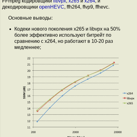
FFmpeg кодировщики
libvpx
,
x265
и
x264
, и
декодировщики
openHEVC
, ffh264, ffvp9, ffhevc.
Основные выводы:
Кодеки нового поколения x265 и libvpx на 50%
более эффективно используют битрейт по
сравнению с x264, но работают в 10-20 раз
медленнее;