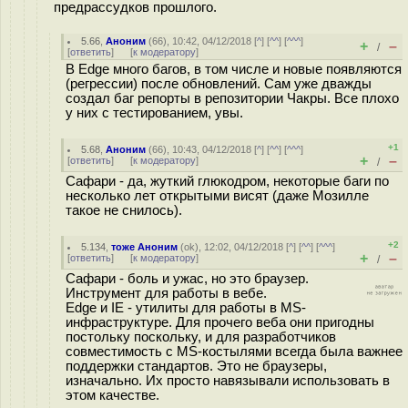
предрассудков прошлого.
5.66
,
Аноним
(
66
), 10:42, 04/12/2018 [
^
] [
^^
] [
^^^
]
+
–
/
[
ответить
]
[
к модератору
]
В Edge много багов, в том числе и новые появляются
(регрессии) после обновлений. Сам уже дважды
создал баг репорты в репозитории Чакры. Все плохо
у них с тестированием, увы.
+1
5.68
,
Аноним
(
66
), 10:43, 04/12/2018 [
^
] [
^^
] [
^^^
]
+
–
[
ответить
]
[
к модератору
]
/
Сафари - да, жуткий глюкодром, некоторые баги по
несколько лет открытыми висят (даже Мозилле
такое не снилось).
+2
5.134
,
тоже Аноним
(
ok
), 12:02, 04/12/2018 [
^
] [
^^
] [
^^^
]
+
–
[
ответить
]
[
к модератору
]
/
Сафари - боль и ужас, но это браузер.
Инструмент для работы в вебе.
Edge и IE - утилиты для работы в MS-
инфраструктуре. Для прочего веба они пригодны
постольку поскольку, и для разработчиков
совместимость с MS-костылями всегда была важнее
поддержки стандартов. Это не браузеры,
изначально. Их просто навязывали использовать в
этом качестве.