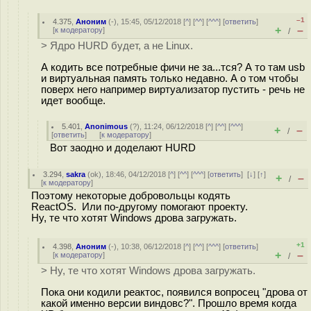
–1
4.375
,
Аноним
(
-
), 15:45, 05/12/2018 [
^
] [
^^
] [
^^^
] [
ответить
]
+
–
[
к модератору
]
/
> Ядро HURD будет, а не Linux.
А кодить все потребные фичи не за...тся? А то там usb
и виртуальная память только недавно. А о том чтобы
поверх него например виртуализатор пустить - речь не
идет вообще.
5.401
,
Anonimous
(
?
), 11:24, 06/12/2018 [
^
] [
^^
] [
^^^
]
+
–
/
[
ответить
]
[
к модератору
]
Вот заодно и доделают HURD
3.294
,
sakra
(
ok
), 18:46, 04/12/2018 [
^
] [
^^
] [
^^^
] [
ответить
]
[
↓
] [
↑
]
+
–
/
[
к модератору
]
Поэтому некоторые добровольцы кодять
ReactOS. Или по-другому помогают проекту.
Ну, те что хотят Windows дрова загружать.
+1
4.398
,
Аноним
(
-
), 10:38, 06/12/2018 [
^
] [
^^
] [
^^^
] [
ответить
]
+
–
[
к модератору
]
/
> Ну, те что хотят Windows дрова загружать.
Пока они кодили реактос, появился вопросец "дрова от
какой именно версии виндовс?". Прошло время когда