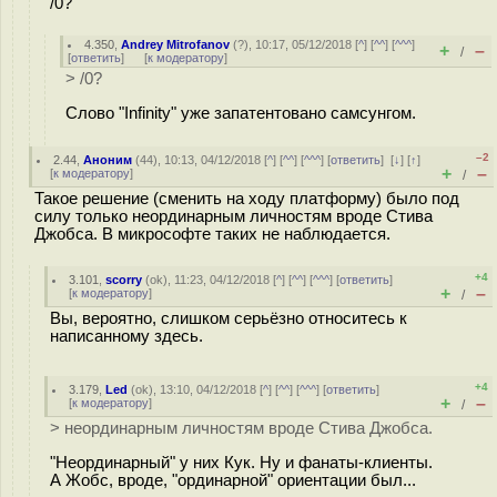
/0?
4.350
,
Andrey Mitrofanov
(
?
), 10:17, 05/12/2018 [
^
] [
^^
] [
^^^
]
+
–
/
[
ответить
]
[
к модератору
]
> /0?
Слово "Infinity" уже запатентовано самсунгом.
–2
2.44
,
Аноним
(
44
), 10:13, 04/12/2018 [
^
] [
^^
] [
^^^
] [
ответить
]
[
↓
] [
↑
]
+
–
[
к модератору
]
/
Такое решение (сменить на ходу платформу) было под
силу только неординарным личностям вроде Стива
Джобса. В микрософте таких не наблюдается.
+4
3.101
,
scorry
(
ok
), 11:23, 04/12/2018 [
^
] [
^^
] [
^^^
] [
ответить
]
+
–
[
к модератору
]
/
Вы, вероятно, слишком серьёзно относитесь к
написанному здесь.
+4
3.179
,
Led
(
ok
), 13:10, 04/12/2018 [
^
] [
^^
] [
^^^
] [
ответить
]
+
–
[
к модератору
]
/
> неординарным личностям вроде Стива Джобса.
"Неординарный" у них Кук. Ну и фанаты-клиенты.
А Жобс, вроде, "ординарной" ориентации был...