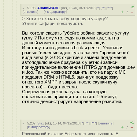
+2
5.198
,
Аноним84701
(
ok
), 13:40, 04/12/2018 [
^
] [
^^
] [
^^^
]
+
–
[
ответить
]
[
к модератору
]
/
> Хотите оказать вебу хорошую услугу?
Убейте сафари, пожалуйста.
Вы хотели сказать "убейте вебкит, окажите услугу
гуглу"? Потому что, судя по коммитам, эпл на
данный момент основная развивающая.
И останутся из движков blink и gecko. Учитывая
разные "веселые идеи" гугла насчет "правильного"
вида веба (в 2018: скрытие и замена поддоменов,
автоподключение браузера к учетной записи,
принудительное включение HTTPS для доменов .dev
и .foo. Так же можно вспомнить, кто на пару с MC
продавил DRM в HTML5, выкинул поддержку
открытого XMPP и закрыл после скупки кучу
проектов) -- будет весело.
Современная рекапча гугла, на которую
пользователю приходится тратить 1-5 минут,
отлично демонстрирует направление развития.
+1
5.237
,
Stax
(
ok
), 15:14, 04/12/2018 [
^
] [
^^
] [
^^^
] [
ответить
]
+
–
[
к модератору
]
/
Рассказывайте сказки Edge может использовать IE