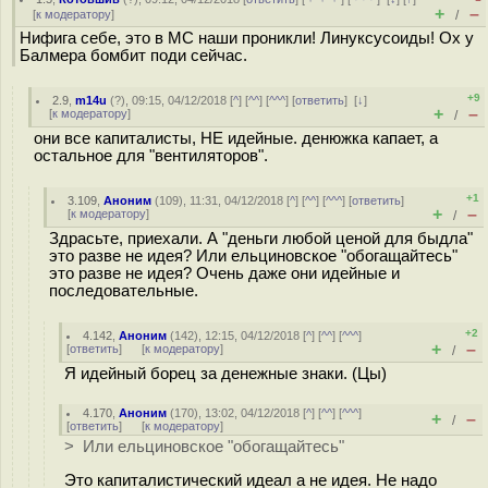
+
–
[
к модератору
]
/
Нифига себе, это в МС наши проникли! Линуксусоиды! Ох у
Балмера бомбит поди сейчас.
+9
2.9
,
m14u
(
?
), 09:15, 04/12/2018 [
^
] [
^^
] [
^^^
] [
ответить
]
[
↓
]
+
–
[
к модератору
]
/
они все капиталисты, НЕ идейные. денюжка капает, а
остальное для "вентиляторов".
+1
3.109
,
Аноним
(
109
), 11:31, 04/12/2018 [
^
] [
^^
] [
^^^
] [
ответить
]
+
–
[
к модератору
]
/
Здрасьте, приехали. А "деньги любой ценой для быдла"
это разве не идея? Или ельциновское "обогащайтесь"
это разве не идея? Очень даже они идейные и
последовательные.
+2
4.142
,
Аноним
(
142
), 12:15, 04/12/2018 [
^
] [
^^
] [
^^^
]
+
–
[
ответить
]
[
к модератору
]
/
Я идейный борец за денежные знаки. (Цы)
4.170
,
Аноним
(
170
), 13:02, 04/12/2018 [
^
] [
^^
] [
^^^
]
+
–
/
[
ответить
]
[
к модератору
]
> Или ельциновское "обогащайтесь"
Это капиталистический идеал а не идея. Не надо