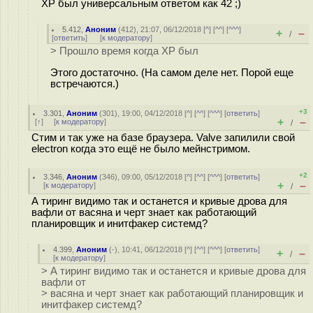
XP был универсальным ответом как 42 ;)
5.412
,
Аноним
(
412
), 21:07, 06/12/2018 [
^
] [
^^
] [
^^^
]
+
–
/
[
ответить
]
[
к модератору
]
> Прошло время когда XP был
Этого достаточно. (На самом деле нет. Порой еще
встречаются.)
+3
3.301
,
Аноним
(
301
), 19:00, 04/12/2018 [
^
] [
^^
] [
^^^
] [
ответить
]
+
–
[
↑
] [
к модератору
]
/
Стим и так уже на базе браузера. Valve запилили свой
electron когда это ещё не было мейнстримом.
+2
3.346
,
Аноним
(
346
), 09:00, 05/12/2018 [
^
] [
^^
] [
^^^
] [
ответить
]
+
–
[
к модератору
]
/
А тиринг видимо так и останется и кривые дрова для
вафли от васяна и черт знает как работающий
планировщик и инитфакер системд?
4.399
,
Аноним
(
-
), 10:41, 06/12/2018 [
^
] [
^^
] [
^^^
] [
ответить
]
+
–
/
[
к модератору
]
> А тиринг видимо так и останется и кривые дрова для
вафли от
> васяна и черт знает как работающий планировщик и
инитфакер системд?