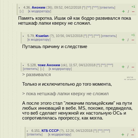
+1
4.36
,
Аноним
(
36
), 09:52, 04/12/2018 [
^
] [
^^
] [
^^^
] [
ответить
]
+
–
[
↓
] [
к модератору
]
/
Память коротка. Ишак ой как бодро развивался пока
нетшкаф лапки кверху не сложил.
+1
5.79
,
Ksaelan
(
?
), 10:56, 04/12/2018 [
^
] [
^^
] [
^^^
] [
ответить
]
+
–
[
к модератору
]
/
Путаешь причину и следствие
5.128
,
тоже Аноним
(
ok
), 11:57, 04/12/2018 [
^
] [
^^
] [
^^^
]
+
–
/
[
ответить
]
[
↓
] [
к модератору
]
> развивался
Только и исключительно до того момента,
> пока нетшкаф лапки кверху не сложил
А после этого стал "лежачим полицейским" на пути
любых инноваций в вебе. MS, похоже, предвидела,
что веб сделает ненужной их настольную ОСь и
сопротивлялась прогрессу, как могла.
–1
6.151
,
КГБ СССР
(
?
), 12:26, 04/12/2018 [
^
] [
^^
] [
^^^
]
+
–
[
ответить
]
[
к модератору
]
/