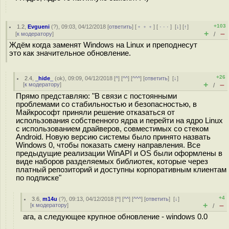
+103
1.2
,
Evgueni
(
?
), 09:03, 04/12/2018 [
ответить
] [
﹢﹢﹢
] [
· · ·
]
[
↓
] [
↑
]
+
–
[
к модератору
]
/
Ждём когда заменят Windows на Linux и преподнесут
это как значительное обновление.
+26
2.4
,
_hide_
(
ok
), 09:09, 04/12/2018 [
^
] [
^^
] [
^^^
] [
ответить
]
[
↓
]
+
–
[
к модератору
]
/
Прямо представляю: "В связи с постоянными
проблемами со стабильностью и безопасностью, в
Майкрософт приняли решение отказаться от
использования собственного ядра и перейти на ядро Linux
с использованием драйверов, совместимых со стеком
Android. Новую версию системы было принято назвать
Windows 0, чтобы показать смену направления. Все
предыдущие реализации WinAPI и OS были оформлены в
виде наборов разделяемых библиотек, которые через
платный репозиторий и доступны корпоративным клиентам
по подписке"
+4
3.6
,
m14u
(
?
), 09:13, 04/12/2018 [
^
] [
^^
] [
^^^
] [
ответить
]
[
↓
]
+
–
[
к модератору
]
/
ага, а следующее крупное обновление - windows 0.0