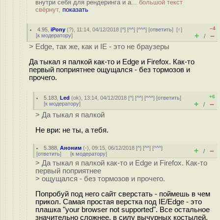
внутри себя для рендеринга и а...
большой текст
свёрнут,
показать
–4
4.95
,
iPony
(
?
), 11:14, 04/12/2018 [
^
] [
^^
] [
^^^
] [
ответить
]
[
↑
]
+
–
[
к модератору
]
/
> Edge, так же, как и IE - это не браузеры
Да тыкал я палкой как-то и Edge и Firefox. Как-то
первый поприятнее ощущался - без тормозов и
прочего.
+6
5.183
,
Led
(
ok
), 13:14, 04/12/2018 [
^
] [
^^
] [
^^^
] [
ответить
]
+
–
[
к модератору
]
/
> Да тыкал я палкой
Не ври: не ты, а тебя.
5.388
,
Аноним
(
-
), 09:15, 06/12/2018 [
^
] [
^^
] [
^^^
]
+
–
/
[
ответить
]
[
к модератору
]
> Да тыкал я палкой как-то и Edge и Firefox. Как-то
первый поприятнее
> ощущался - без тормозов и прочего.
Попробуй под него сайт сверстать - поймешь в чем
прикол. Самая простая верстка под IE/Edge - это
плашка "your browser not supported". Все остальное
значительно сложнее, в силу вычурных костылей,