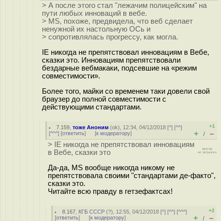
> А после этого стал "лежачим полицейским" на
пути любых инноваций в вебе.
> MS, похоже, предвидела, что веб сделает
ненужной их настольную ОСь и
> сопротивлялась прогрессу, как могла.
IE никогда не препятствовал инновациям в Вебе,
сказки это. Инновациям препятствовали
бездарные вебмакаки, подсевшие на «режим
совместимости».
Более того, майки со временем таки довели свой
браузер до полной совместимости с
действующими стандартами.
+1
7.159
,
тоже Аноним
(
ok
), 12:34, 04/12/2018 [
^
] [
^^
]
+
–
[
^^^
] [
ответить
]
[
к модератору
]
/
> IE никогда не препятствовал инновациям
в Вебе, сказки это
Да-да, MS вообще никогда никому не
препятствовала своими "стандартами де-факто",
сказки это.
Читайте всю правду в гетзефактсах!
+2
8.167
,
КГБ СССР
(
?
), 12:55, 04/12/2018 [
^
] [
^^
] [
^^^
]
+
–
[
ответить
]
[
к модератору
]
/