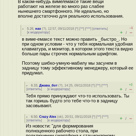
В каком-нибудь виме/емаксе такие вещи
работают на железе во много раз слабее
нынешнего смартфонного. Не идеально, но
вполне достаточно для реального использования.
–1
5.26
,
нах
(
?
), 12:57, 09/11/2018 [
^
] [
^^
] [
^^^
] [
ответить
]
+
–
[
к модератору
]
/
в виме-емаксе текст можно править _быстро_. Но
при одном условии - что у тебя нормальная удобная
клавиатура, и монитор, в котором этого текста видно
больше пары строчек нормальным шрифтом.
Поэтому шибко-умную-мабилу мы засунем в
задницу тому эффективному менеджеру, который ее
придумал.
+2
6.33
,
Джава_бот
(
?
), 14:25, 09/11/2018 [
^
] [
^^
] [
^^^
]
+
–
[
ответить
]
[
к модератору
]
/
Тебя прямо принуждают что-то использовать. Ты
так горишь будто это тебе что-то в задницу
засовывают.
6.50
,
Crazy Alex
(
ok
), 20:51, 09/11/2018 [
^
] [
^^
] [
^^^
]
+
–
/
[
ответить
]
[
к модератору
]
Из новости: "для формирования
полноценного рабочего стола, при
подключении смартфона к стационарному