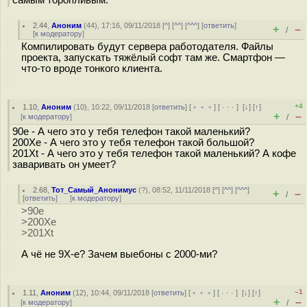
самым торопливым.
2.44
,
Аноним
(
44
), 17:16, 09/11/2018 [
^
] [
^^
] [
^^^
] [
ответить
]
+
–
/
[
к модератору
]
Компилировать будут сервера работодателя. Файлы
проекта, запускать тяжёлый софт там же. Смартфон —
что-то вроде тонкого клиента.
+4
1.10
,
Аноним
(
10
), 10:22, 09/11/2018 [
ответить
] [
﹢﹢﹢
] [
· · ·
]
[
↓
] [
↑
]
+
–
[
к модератору
]
/
90е - А чего это у тебя телефон такой маленький?
200Xе - А чего это у тебя телефон такой большой?
201Xt - А чего это у тебя телефон такой маленький? А кофе
заваривать он умеет?
2.68
,
Тот_Самый_Анонимус
(
?
), 08:52, 11/11/2018 [
^
] [
^^
] [
^^^
]
+
–
/
[
ответить
]
[
к модератору
]
>90е
>200Xе
>201Xt
А чё не 9X-е? Зачем выeбоны с 2000-ми?
–1
1.11
,
Аноним
(
12
), 10:44, 09/11/2018 [
ответить
] [
﹢﹢﹢
] [
· · ·
]
[
↓
] [
↑
]
+
–
[
к модератору
]
/