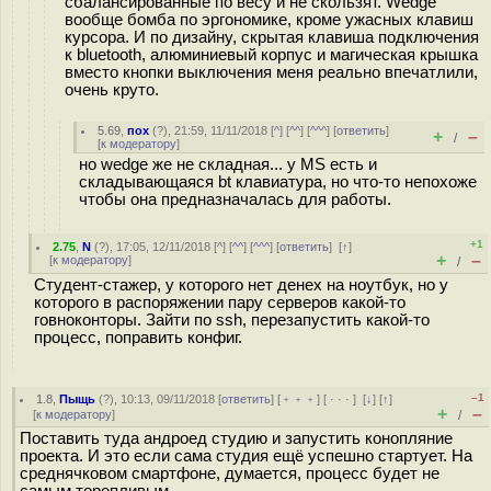
сбалансированные по весу и не скользят. Wedge
вообще бомба по эргономике, кроме ужасных клавиш
курсора. И по дизайну, скрытая клавиша подключения
к bluetooth, алюминиевый корпус и магическая крышка
вместо кнопки выключения меня реально впечатлили,
очень круто.
5.69
,
пох
(
?
), 21:59, 11/11/2018 [
^
] [
^^
] [
^^^
] [
ответить
]
+
–
/
[
к модератору
]
но wedge же не складная... у MS есть и
складывающаяся bt клавиатура, но что-то непохоже
чтобы она предназначалась для работы.
+1
2.75
,
N
(
?
), 17:05, 12/11/2018 [
^
] [
^^
] [
^^^
] [
ответить
]
[
↑
]
+
–
[
к модератору
]
/
Студент-стажер, у которого нет денех на ноутбук, но у
которого в распоряжении пару серверов какой-то
говноконторы. Зайти по ssh, перезапустить какой-то
процесс, поправить конфиг.
–1
1.8
,
Пыщь
(
?
), 10:13, 09/11/2018 [
ответить
] [
﹢﹢﹢
] [
· · ·
]
[
↓
] [
↑
]
+
–
[
к модератору
]
/
Поставить туда андроед студию и запустить конопляние
проекта. И это если сама студия ещё успешно стартует. На
среднячковом смартфоне, думается, процесс будет не