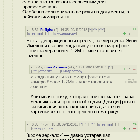
сложно что-то назвать серьезным для
профессионала.
Особенно если снимать не рожи на документы, а
пейзажики/макро и т.п.
+1
6.34
,
Pofigist
(
?
), 14:35, 09/11/2018 [
^
] [
^^
] [
^^^
]
+
–
[
ответить
]
[
↓
] [
к модератору
]
/
Есть - дифракционный предел, размер диска Эйри
Именно из-за них когда пишут что в смартфоне
стоит камера более 1-2Мп - мне становится
смешно
7.47
,
тоже Аноним
(
ok
), 18:21, 09/11/2018 [
^
] [
^^
]
+
–
/
[
^^^
] [
ответить
]
[
к модератору
]
> когда пишут что в смартфоне стоит
камера более 1-2Мп - мне становится
смешно
Учитывая оптику, которая стоит в смарте - запас
мегапикселей просто необходим. Для цифрового
вытягивания хоть сколько-нибудь четкой
картинки из того, что пришло на матрицу.
+1
6.36
,
fi
(
ok
), 15:19, 09/11/2018 [
^
] [
^^
] [
^^^
] [
ответить
]
[
↑
]
+
–
[
к модератору
]
/
"кроме зеркалок" — давно устаревшая