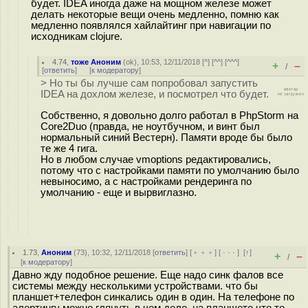
будет. IDEA иногда даже на мощном железе может
делать некоторые вещи очень медленно, помню как
медленно появлялся хайлайтинг при навигации по
исходникам clojure.
4.74
,
тоже Аноним
(
ok
), 10:53, 12/11/2018 [
^
] [
^^
] [
^^^
]
+
–
/
[
ответить
]
[
к модератору
]
> Но ты бы лучше сам попробовал запустить
IDEA на дохлом железе, и посмотрел что будет.
Собственно, я довольно долго работал в PhpStorm на
Core2Duo (правда, не ноутбучном, и винт был
нормальный синий Вестерн). Памяти вроде бы было
те же 4 гига.
Но в любом случае vmoptions редактировались,
потому что с настройками памяти по умолчанию было
невыносимо, а с настройками рендеринга по
умолчанию - еще и вырвиглазно.
1.73
,
Аноним
(
73
), 10:32, 12/11/2018 [
ответить
] [
﹢﹢﹢
] [
· · ·
]
[
↑
]
+
–
/
[
к модератору
]
Давно жду подобное решение. Еще надо синк фалов все
системы между несколькими устройствами. что бы
планшет+телефон синкались один в один. На телефоне по