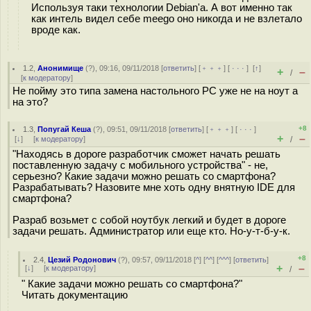
Используя таки технологии Debian'а. А вот именно так
как интель видел себе meego оно никогда и не взлетало
вроде как.
1.2
,
Анонимище
(
?
), 09:16, 09/11/2018 [
ответить
] [
﹢﹢﹢
] [
· · ·
]
[
↑
]
+
–
/
[
к модератору
]
Не пойму это типа замена настольного PC уже не на ноут а
на это?
+8
1.3
,
Попугай Кеша
(
?
), 09:51, 09/11/2018 [
ответить
] [
﹢﹢﹢
] [
· · ·
]
+
–
[
↓
] [
к модератору
]
/
"Находясь в дороге разработчик сможет начать решать
поставленную задачу с мобильного устройства" - не,
серьезно? Какие задачи можно решать со смартфона?
Разрабатывать? Назовите мне хоть одну внятную IDE для
смартфона?
Разраб возьмет с собой ноутбук легкий и будет в дороге
задачи решать. Администратор или еще кто. Но-у-т-б-у-к.
+8
2.4
,
Цезий Родонович
(
?
), 09:57, 09/11/2018 [
^
] [
^^
] [
^^^
] [
ответить
]
+
–
[
↓
] [
к модератору
]
/
" Какие задачи можно решать со смартфона?"
Читать документацию