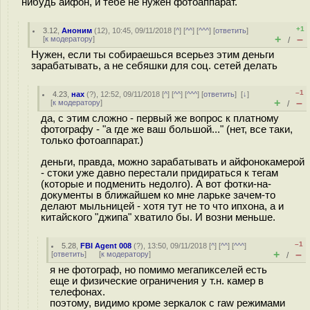
нибудь айфон, и тебе не нужен фотоаппарат.
+1
3.12
,
Аноним
(
12
), 10:45, 09/11/2018 [
^
] [
^^
] [
^^^
] [
ответить
]
+
–
[
к модератору
]
/
Нужен, если ты собираешься всерьез этим деньги
зарабатывать, а не себяшки для соц. сетей делать
–1
4.23
,
нах
(
?
), 12:52, 09/11/2018 [
^
] [
^^
] [
^^^
] [
ответить
]
[
↓
]
+
–
[
к модератору
]
/
да, с этим сложно - первый же вопрос к платному
фотографу - "а где же ваш большой..." (нет, все таки,
только фотоаппарат.)
деньги, правда, можно зарабатывать и айфонокамерой
- стоки уже давно перестали придираться к тегам
(которые и подменить недолго). А вот фотки-на-
документы в ближайшем ко мне ларьке зачем-то
делают мыльницей - хотя тут не то что ипхона, а и
китайского "джипа" хватило бы. И возни меньше.
–1
5.28
,
FBI Agent 008
(
?
), 13:50, 09/11/2018 [
^
] [
^^
] [
^^^
]
+
–
[
ответить
]
[
к модератору
]
/
я не фотограф, но помимо мегапикселей есть
еще и физические ограничения у т.н. камер в
телефонах.
поэтому, видимо кроме зеркалок с raw режимами