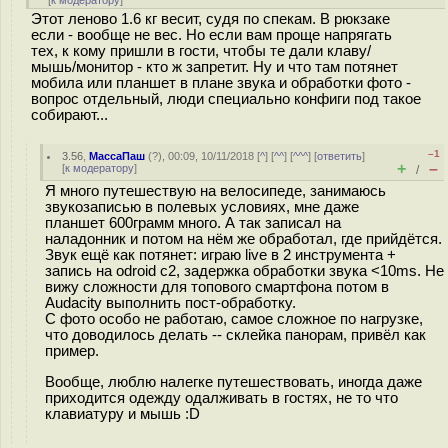
[
к модератору
]
Этот леново 1.6 кг весит, судя по спекам. В рюкзаке
если - вообще не вес. Но если вам проще напрягать
тех, к кому пришли в гости, чтобы те дали клаву/
мышь/монитор - кто ж запретит. Ну и что там потянет
мобила или планшет в плане звука и обработки фото -
вопрос отдельный, люди специально конфиги под такое
собирают...
–1
3.56
,
МассаПаш
(
?
), 00:09, 10/11/2018 [
^
] [
^^
] [
^^^
] [
ответить
]
+
–
[
к модератору
]
/
Я много путешествую на велосипеде, занимаюсь
звукозаписью в полевых условиях, мне даже
планшет 600грамм много. А так записал на
наладонник и потом на нём же обработал, где прийдётся.
Звук ещё как потянет: играю live в 2 инструмента +
запись на odroid c2, задержка обработки звука <10ms. Не
вижу сложности для топового смартфона потом в
Audacity выполнить пост-обработку.
С фото особо не работаю, самое сложное по нагрузке,
что доводилось делать -- склейка панорам, привёл как
пример.
Вообще, люблю налегке путешествовать, иногда даже
приходится одежду одалживать в гостях, не то что
клавиатуру и мышь :D