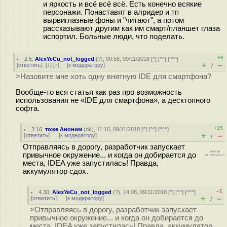
и яркость и всё всё всё. Есть конечно всякие
персонажи. Понаставят в алридер и тп
вырвиглазные фоны и "читают", а потом
рассказывают другим как им смарт/планшет глаза
испортил. Больные люди, что поделать.
+6
2.5
,
AlexYeCu_not_logged
(
?
), 09:58, 09/11/2018 [
^
] [
^^
] [
^^^
]
+
–
[
ответить
]
[
↓
] [
↑
] [
к модератору
]
/
>Назовите мне хоть одну внятную IDE для смартфона?
Вообще-то вся статья как раз про возможность
использования не «IDE для смартфона», а десктопного
софта.
+15
3.16
,
тоже Аноним
(
ok
), 11:16, 09/11/2018 [
^
] [
^^
] [
^^^
]
+
–
[
ответить
]
[
к модератору
]
/
Отправляясь в дорогу, разработчик запускает
привычное окружение... и когда он добирается до
места, IDEA уже запустилась! Правда,
аккумулятор сдох.
–1
4.30
,
AlexYeCu_not_logged
(
?
), 14:08, 09/11/2018 [
^
] [
^^
] [
^^^
]
+
–
[
ответить
]
[
к модератору
]
/
>Отправляясь в дорогу, разработчик запускает
привычное окружение... и когда он добирается до
места, IDEA уже запустилась! Правда, аккумулятор