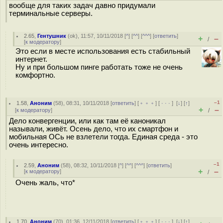
вообще для таких задач давно придумали
терминальные серверы.
2.65
,
Гентушник
(
ok
), 11:57, 10/11/2018 [
^
] [
^^
] [
^^^
] [
ответить
]
+
–
/
[
к модератору
]
Это если в месте использования есть стабильный
интернет.
Ну и при большом пинге работать тоже не очень
комфортно.
–1
1.58
,
Аноним
(
58
), 08:31, 10/11/2018 [
ответить
] [
﹢﹢﹢
] [
· · ·
]
[
↓
] [
↑
]
+
–
[
к модератору
]
/
Дело конвергенции, или как там её каноникал
называли, живёт. Осень дело, что их смартфон и
мобильная ОСь не взлетели тогда. Единая среда - это
очень интересно.
–1
2.59
,
Аноним
(
58
), 08:32, 10/11/2018 [
^
] [
^^
] [
^^^
] [
ответить
]
+
–
[
к модератору
]
/
Очень жаль, что*
1.70
,
Аноним
(
70
), 01:36, 12/11/2018 [
ответить
] [
﹢﹢﹢
] [
· · ·
]
[
↓
] [
↑
]