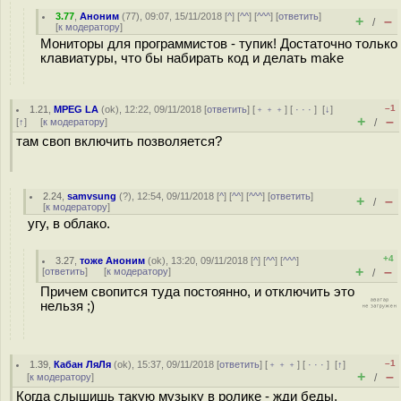
3.77
,
Аноним
(
77
), 09:07, 15/11/2018 [
^
] [
^^
] [
^^^
] [
ответить
]
+
–
/
[
к модератору
]
Мониторы для программистов - тупик! Достаточно только
клавиатуры, что бы набирать код и делать make
–1
1.21
,
MPEG LA
(
ok
), 12:22, 09/11/2018 [
ответить
] [
﹢﹢﹢
] [
· · ·
]
[
↓
]
+
–
[
↑
] [
к модератору
]
/
там своп включить позволяется?
2.24
,
samvsung
(
?
), 12:54, 09/11/2018 [
^
] [
^^
] [
^^^
] [
ответить
]
+
–
/
[
к модератору
]
угу, в облако.
+4
3.27
,
тоже Аноним
(
ok
), 13:20, 09/11/2018 [
^
] [
^^
] [
^^^
]
+
–
[
ответить
]
[
к модератору
]
/
Причем свопится туда постоянно, и отключить это
нельзя ;)
–1
1.39
,
Кабан ЛяЛя
(
ok
), 15:37, 09/11/2018 [
ответить
] [
﹢﹢﹢
] [
· · ·
]
[
↑
]
+
–
[
к модератору
]
/
Когда слышишь такую музыку в ролике - жди беды.