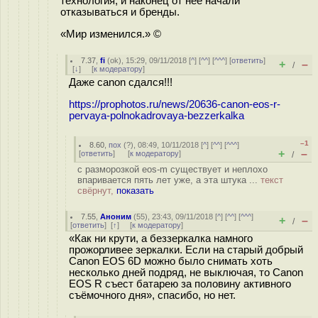
технология, и наконец от нее начали
отказываться и бренды.
«Мир изменился.» ©
7.37
,
fi
(
ok
), 15:29, 09/11/2018 [
^
] [
^^
] [
^^^
] [
ответить
]
+
–
/
[
↓
] [
к модератору
]
Даже canon сдался!!!
https://prophotos.ru/news/20636-canon-eos-r-
pervaya-polnokadrovaya-bezzerkalka
–1
8.60
,
пох
(
?
), 08:49, 10/11/2018 [
^
] [
^^
] [
^^^
]
+
–
[
ответить
]
[
к модератору
]
/
с разморозкой eos-m существует и неплохо
впаривается пять лет уже, а эта штука ...
текст
свёрнут,
показать
7.55
,
Аноним
(
55
), 23:43, 09/11/2018 [
^
] [
^^
] [
^^^
]
+
–
/
[
ответить
]
[
↑
] [
к модератору
]
«Как ни крути, а беззеркалка намного
прожорливее зеркалки. Если на старый добрый
Canon EOS 6D можно было снимать хоть
несколько дней подряд, не выключая, то Canon
EOS R съест батарею за половину активного
съёмочного дня», спасибо, но нет.