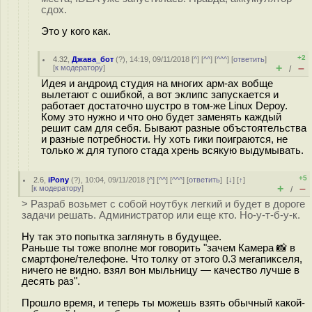
сдох.
Это у кого как.
+2
4.32
,
Джава_бот
(
?
), 14:19, 09/11/2018 [
^
] [
^^
] [
^^^
] [
ответить
]
+
–
[
к модератору
]
/
Идея и андроид студия на многих арм-ах вобще
вылетают с ошибкой, а вот эклипс запускается и
работает достаточно шустро в том-же Linux Depoy.
Кому это нужно и что оно будет заменять каждый
решит сам для себя. Бывают разные объстоятельства
и разные потребности. Ну хоть гики поиграются, не
только ж для тупого стада хрень всякую выдумывать.
+5
2.6
,
iPony
(
?
), 10:04, 09/11/2018 [
^
] [
^^
] [
^^^
] [
ответить
]
[
↓
] [
↑
]
+
–
[
к модератору
]
/
> Разраб возьмет с собой ноутбук легкий и будет в дороге
задачи решать. Администратор или еще кто. Но-у-т-б-у-к.
Ну так это попытка заглянуть в будущее.
Раньше ты тоже вполне мог говорить "зачем Камера 📸 в
смартфоне/телефоне. Что толку от этого 0.3 мегапикселя,
ничего не видно. взял вон мыльницу — качество лучше в
десять раз".
Прошло время, и теперь ты можешь взять обычный какой-