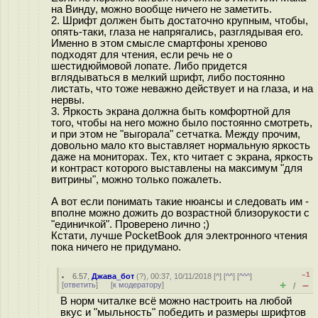
на Винду, можно вообще ничего не заметить.
2. Шрифт должен быть достаточно крупным, чтобы,
опять-таки, глаза не напрягались, разглядывая его.
Именно в этом смысле смартфоны хреново
подходят для чтения, если речь не о
шестидюймовой лопате. Либо придется
вглядываться в мелкий шрифт, либо постоянно
листать, что тоже неважно действует и на глаза, и на
нервы.
3. Яркость экрана должна быть комфортной для
того, чтобы на него можно было постоянно смотреть,
и при этом не "выгорала" сетчатка. Между прочим,
довольно мало кто выставляет нормальную яркость
даже на мониторах. Тех, кто читает с экрана, яркость
и контраст которого выставлены на максимум "для
витрины", можно только пожалеть.
А вот если понимать такие нюансы и следовать им -
вполне можно дожить до возрастной близорукости с
"единичкой". Проверено лично ;)
Кстати, лучше PocketBook для электронного чтения
пока ничего не придумано.
–1
6.57
,
Джава_бот
(
?
), 00:37, 10/11/2018 [
^
] [
^^
] [
^^^
]
+
–
[
ответить
]
[
к модератору
]
/
В норм читалке всё можно настроить на любой
вкус и "мыльность" победить и размеры шрифтов