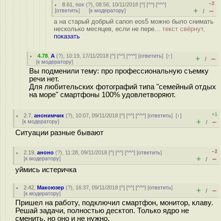
–2
8.61
,
пох
(
?
), 08:56, 10/11/2018 [
^
] [
^^
] [
^^^
]
+
–
[
ответить
]
[
к модератору
]
/
а на старый добрый canon eos5 можно было снимать
несколько месяцев, если не пере...
текст свёрнут,
показать
4.78
,
A
(
?
), 10:19, 17/11/2018 [
^
] [
^^
] [
^^^
] [
ответить
]
[
↑
]
+
–
/
[
к модератору
]
Вы подменили тему: про профессиональную съемку
речи нет.
Для любительских фотографий типа "семейный отдых
на море" смартфоны 100% удовлетворяют.
+1
2.7
,
анонимчик
(
?
), 10:07, 09/11/2018 [
^
] [
^^
] [
^^^
] [
ответить
]
[
↑
]
+
–
[
к модератору
]
/
Ситуации разные бывают
–2
2.19
,
аноно
(
?
), 11:28, 09/11/2018 [
^
] [
^^
] [
^^^
] [
ответить
]
+
–
[
к модератору
]
/
уймись истеричка
2.42
,
Макоюзер
(
?
), 16:37, 09/11/2018 [
^
] [
^^
] [
^^^
] [
ответить
]
+
–
/
[
к модератору
]
Пришел на работу, подключил смартфон, монитор, клаву.
Решай задачи, полностью десктоп. Только ядро не
сменить, но оно и не нужно.