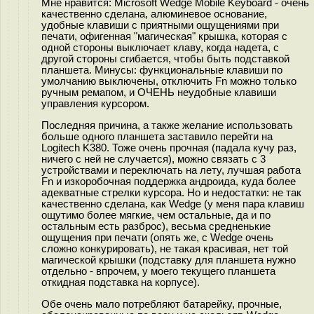
Мне нравится: Microsoft Wedge Mobile Keyboard - очень
качественно сделана, алюминевое основание,
удобные клавиши с приятными ощущениями при
печати, офигенная "магическая" крышка, которая с
одной стороны выключает клаву, когда надета, с
другой стороны сгибается, чтобы быть подставкой
планшета. Минусы: функциональные клавиши по
умолчанию выключены, отключить Fn можно только
ручным ремапом, и ОЧЕНЬ неудобные клавиши
управления курсором.
Последняя причина, а также желание использовать
больше одного планшета заставило перейти на
Logitech K380. Тоже очень прочная (падала кучу раз,
ничего с ней не случается), можно связать с 3
устройствами и переключать на лету, лучшая работа
Fn и изкоробочная поддержка андроида, куда более
адекватные стрелки курсора. Но и недостатки: не так
качественно сделана, как Wedge (у меня пара клавиш
ощутимо более мягкие, чем остальные, да и по
остальным есть разброс), весьма средненькие
ощущения при печати (опять же, с Wedge очень
сложно конкурировать), не такая красивая, нет той
магической крышки (подставку для планшета нужно
отдельно - впрочем, у моего текущего планшета
откидная подставка на корпусе).
Обе очень мало потребляют батарейку, прочные,