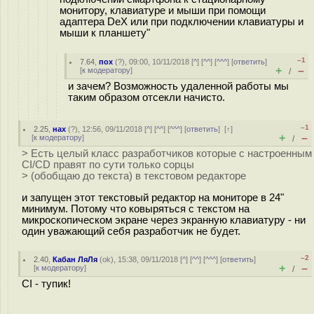
монитору, клавиатуре и мыши при помощи
адаптера DeX или при подключении клавиатуры и
мыши к планшету"
–1
7.64
,
пох
(
?
), 09:00, 10/11/2018 [
^
] [
^^
] [
^^^
] [
ответить
]
+
–
[
к модератору
]
/
и зачем? Возможность удаленной работы мы
таким образом отсекли начисто.
–1
2.25
,
нах
(
?
), 12:56, 09/11/2018 [
^
] [
^^
] [
^^^
] [
ответить
]
[
↑
]
+
–
[
к модератору
]
/
> Есть целый класс разработчиков которые с настроенным
CI/CD правят по сути только сорцы
> (обобщаю до текста) в текстовом редакторе
и запущен этот текстовый редактор на мониторе в 24"
минимум. Потому что ковыряться с текстом на
микроскопическом экране через экранную клавиатуру - ни
один уважающий себя разработчик не будет.
–2
2.40
,
Кабан ЛяЛя
(
ok
), 15:38, 09/11/2018 [
^
] [
^^
] [
^^^
] [
ответить
]
+
–
[
к модератору
]
/
CI - тупик!