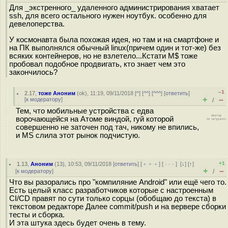
Для _экстренного_ удаленного администрирования хватает
ssh, для всего остального нужен ноутбук. особенно для
девелоперства.
У космонавта была похожая идея, но там и на смартфоне и
на ПК выполнялся обычный linux(причем один и тот-же) без
всяких контейнеров, но не взлетело...Кстати M$ тоже
пробовал подобное продвигать, кто знает чем это
закончилось?
–1
2.17
,
тоже Аноним
(
ok
), 11:19, 09/11/2018 [
^
] [
^^
] [
^^^
] [
ответить
]
+
–
[
к модератору
]
/
Тем, что мобильные устройства с едва
ворочающейся на Атоме виндой, гуй которой
совершенно не заточен под тач, никому не впились,
и MS слила этот рынок подчистую.
+1
1.13
,
Аноним
(
13
), 10:53, 09/11/2018 [
ответить
] [
﹢﹢﹢
] [
· · ·
]
[
↓
] [
↑
]
+
–
[
к модератору
]
/
Что вы разорались про "компиляние Android" или ещё чего то.
Есть целый класс разработчиков которые с настроенным
CI/CD правят по сути только сорцы (обобщаю до текста) в
текстовом редакторе Далее commit/push и на вервере сборки
тесты и сборка.
И эта штука здесь будет очень в тему.