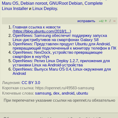
Maru OS
,
Debian noroot
,
GNURoot Debian
,
Complete
Linux Installer
и
Linux Deploy
.
+
–
исправить
/
+42
Главная ссылка к новости
(
https://blog.ubuntu.com/2018/1...
)
OpenNews: Samsung обеспечит поддержку запуска
Linux-дистрибутивов на смартфонах Galaxy S8
OpenNews: Представлен продукт Ubuntu для Android,
превращающий подключенный к монитору телефон в ПК
OpenNews: NexDock, устройство превращающее
смартфон в ноутбук
OpenNews: Релиз Linux Deploy 1.2.7, приложения для
установки Linux на Android-устройства
OpenNews: Выпуск Maru OS 0.4, Linux-окружения для
Android
Лицензия:
CC BY 3.0
Короткая ссылка: https://opennet.ru/49583-samsung
Ключевые слова:
samsung
,
dex
,
android
,
ubuntu
При перепечатке указание ссылки на opennet.ru обязательно