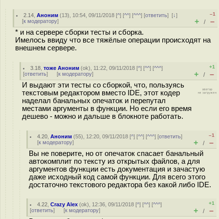
–1
2.14
,
Аноним
(
13
), 10:54, 09/11/2018 [
^
] [
^^
] [
^^^
] [
ответить
]
[
↓
]
+
–
[
к модератору
]
/
* и на cервере сборки тесты и сборка.
Имелось ввиду что все тяжёлые операции происходят на
внешнем сервере.
+1
3.18
,
тоже Аноним
(
ok
), 11:22, 09/11/2018 [
^
] [
^^
] [
^^^
]
+
–
[
ответить
]
[
к модератору
]
/
И выдают эти тесты со сборкой, что, пользуясь
текстовым редактором вместо IDE, этот кодер
наделал банальных опечаток и перепутал
местами аргументы в функции. Но если его время
дешево - можно и дальше в блокноте работать.
–1
4.20
,
Аноним
(
55
), 12:20, 09/11/2018 [
^
] [
^^
] [
^^^
] [
ответить
]
+
–
[
к модератору
]
/
Вы не поверите, но от опечаток спасает банальный
автокомплит по тексту из открытых файлов, а для
аргументов функции есть документация и зачастую
даже исходный код самой функции. Для всего этого
достаточно текстового редактора без какой либо IDE.
+1
4.22
,
Crazy Alex
(
ok
), 12:36, 09/11/2018 [
^
] [
^^
] [
^^^
]
+
–
[
ответить
]
[
к модератору
]
/