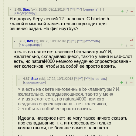
2.45
,
Stax
(
ok
), 18:05, 09/11/2018 [
^
] [
^^
] [
^^^
] [
ответить
]
[
↓
]
+
–
/
[
к модератору
]
Я в дорогу беру легкий 12" планшет. С bluetooth-
клавой и мышкой замечательно подходит для
решения задач. На фиг ноутбук?
–1
3.62
,
пох
(
?
), 08:58, 10/11/2018 [
^
] [
^^
] [
^^^
] [
ответить
]
+
–
[
к модератору
]
/
а есть на свете не-говенные bt-клавиатуры? И,
желательно, складывающиеся, так-то у меня и usb-слот
есть, но natural4000 немного неудачно спроектирована -
нет колесиков, чтобы за собой ее просто возить.
+1
4.67
,
Stax
(
ok
), 17:22, 10/11/2018 [
^
] [
^^
] [
^^^
] [
ответить
]
+
–
[
к модератору
]
/
> а есть на свете не-говенные bt-клавиатуры? И,
желательно, складывающиеся, так-то у меня
> и usb-слот есть, но natural4000 немного
неудачно спроектирована - нет колесиков,
> чтобы за собой ее просто возить.
Идеала, наверное нет; не могу также ничего сказать
про складывание, т.к. интересовался только
компактными, не больше самого планшета.