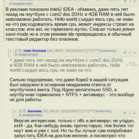
+
–
/
[
к модератору
]
В рекламе показали InteliJ IDEA - обманка, даже пять лет
назад на ноутбуке с core2 dou 2GHz и 4GB RAМ в ней было
невозможно работать. Hello world съедал весь cpu, не знаю
на что расходовалось время cpu, может индексы строил на
класспас или ast, но тормозило жутко. Спасал только power
save mode но в этом режиме ide превращалась в обычный
текстовый редактор без плагинов.
2.71
,
тоже Аноним
(
ok
), 09:07, 12/11/2018 [
^
] [
^^
] [
^^^
] [
ответить
]
+
–
/
[
к модератору
]
> даже пять лет назад на ноутбуке с core2 dou 2GHz
и 4GB RAМ в ней было невозможно работать. Hello
world съедал весь cpu, не знаю на что
Сильно подозреваю, что даже Коре2 в вашей ситуации
был нагружен в основном ожиданием ответа от
ноутбучного винта. Под Идею желательно SSD, а
ноутбучная тормозилка + NTFS + антивирус - это вообще
не для работы.
3.72
,
Аноним
(
72
), 09:20, 12/11/2018 [
^
] [
^^
] [
^^^
] [
ответить
]
+
–
/
[
к модератору
]
Версия интересная, только с ntfs и антивирус не угадал,
ext4 - да. Как-нибудь вновь протестирую, тем более тот
ноут жив и уже с ssd. Но ты бы лучше сам попробовал
запустить IDEA на дохлом железе, и посмотрел что