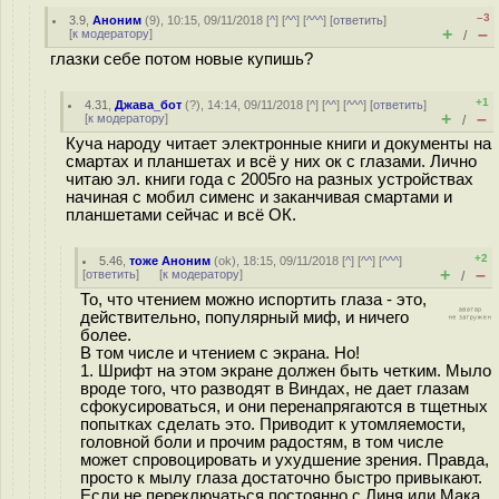
–3
3.9
,
Аноним
(
9
), 10:15, 09/11/2018 [
^
] [
^^
] [
^^^
] [
ответить
]
+
–
[
к модератору
]
/
глазки себе потом новые купишь?
+1
4.31
,
Джава_бот
(
?
), 14:14, 09/11/2018 [
^
] [
^^
] [
^^^
] [
ответить
]
+
–
[
к модератору
]
/
Куча народу читает электронные книги и документы на
смартах и планшетах и всё у них ок с глазами. Лично
читаю эл. книги года с 2005го на разных устройствах
начиная с мобил сименс и заканчивая смартами и
планшетами сейчас и всё ОК.
+2
5.46
,
тоже Аноним
(
ok
), 18:15, 09/11/2018 [
^
] [
^^
] [
^^^
]
+
–
[
ответить
]
[
к модератору
]
/
То, что чтением можно испортить глаза - это,
действительно, популярный миф, и ничего
более.
В том числе и чтением с экрана. Но!
1. Шрифт на этом экране должен быть четким. Мыло
вроде того, что разводят в Виндах, не дает глазам
сфокусироваться, и они перенапрягаются в тщетных
попытках сделать это. Приводит к утомляемости,
головной боли и прочим радостям, в том числе
может спровоцировать и ухудшение зрения. Правда,
просто к мылу глаза достаточно быстро привыкают.
Если не переключаться постоянно с Линя или Мака