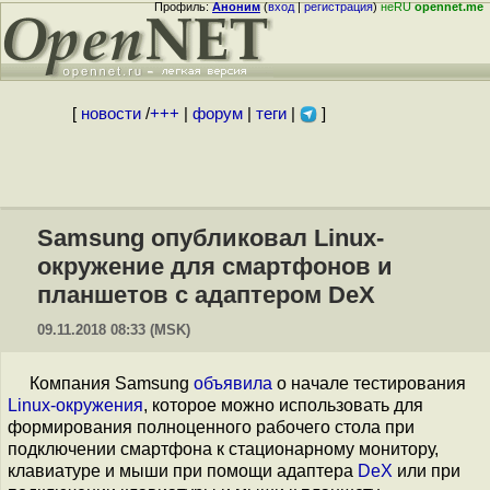
Профиль:
Аноним
(
вход
|
регистрация
)
неRU
opennet.me
[
новости
/
+++
|
форум
|
теги
|
]
Samsung опубликовал Linux-
окружение для смартфонов и
планшетов с адаптером DeX
09.11.2018 08:33 (MSK)
Компания Samsung
объявила
о начале тестирования
Linux-окружения
, которое можно использовать для
формирования полноценного рабочего стола при
подключении смартфона к стационарному монитору,
клавиатуре и мыши при помощи адаптера
DeX
или при