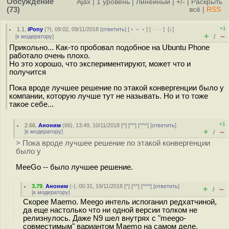
Обсуждение
Ajax
|
1 уровень
|
Линейный
|
+/-
|
Раскрыть
(73)
всё
|
RSS
+1
1.1
,
iPony
(
?
), 09:02, 09/11/2018 [
ответить
] [
﹢﹢﹢
] [
· · ·
]
[
↓
]
+
–
[
к модератору
]
/
Прикольно... Как-то пробовал подобное на Ubuntu Phone
работало очень плохо.
Но это хорошо, что экспериментируют, может что и
получится
Пока вроде лучшее решение по этакой конвергенции было у
компании, которую лучше тут не называть. Но и то тоже
такое себе...
+1
2.66
,
Аноним
(
66
), 13:49, 10/11/2018 [
^
] [
^^
] [
^^^
] [
ответить
]
+
–
[
к модератору
]
/
> Пока вроде лучшее решение по этакой конвергенции
было у
MeeGo -- было лучшее решение.
3.79
,
Аноним
(
-
), 00:31, 19/11/2018 [
^
] [
^^
] [
^^^
] [
ответить
]
+
–
/
[
к модератору
]
Скорее Maemo. Meego интель испоганил редхатчиной,
да еще настолько что ни одной версии толком не
релизнулось. Даже N9 шел внутрях с "meego-
совместимым" вариантом Maemo на самом деле.