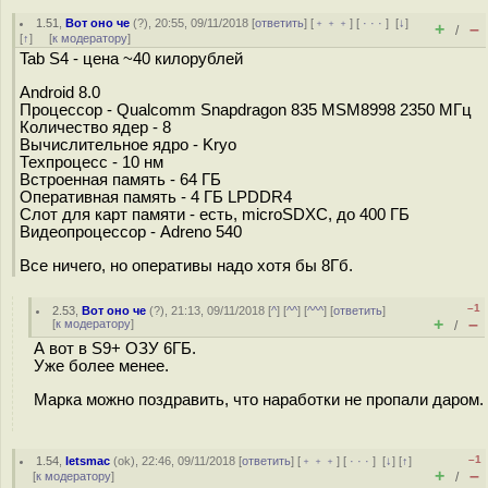
1.51
,
Вот оно че
(
?
), 20:55, 09/11/2018 [
ответить
] [
﹢﹢﹢
] [
· · ·
]
[
↓
]
+
–
/
[
↑
] [
к модератору
]
Tab S4 - цена ~40 килорублей
Android 8.0
Процессор - Qualcomm Snapdragon 835 MSM8998 2350 МГц
Количество ядер - 8
Вычислительное ядро - Kryo
Техпроцесс - 10 нм
Встроенная память - 64 ГБ
Оперативная память - 4 ГБ LPDDR4
Слот для карт памяти - есть, microSDXC, до 400 ГБ
Видеопроцессор - Adreno 540
Все ничего, но оперативы надо хотя бы 8Гб.
–1
2.53
,
Вот оно че
(
?
), 21:13, 09/11/2018 [
^
] [
^^
] [
^^^
] [
ответить
]
+
–
[
к модератору
]
/
А вот в S9+ ОЗУ 6ГБ.
Уже более менее.
Марка можно поздравить, что наработки не пропали даром.
–1
1.54
,
letsmac
(
ok
), 22:46, 09/11/2018 [
ответить
] [
﹢﹢﹢
] [
· · ·
]
[
↓
] [
↑
]
+
–
[
к модератору
]
/