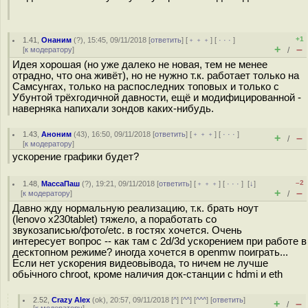
+1
1.41
,
Онаним
(
?
), 15:45, 09/11/2018 [
ответить
] [
﹢﹢﹢
] [
· · ·
]
+
–
[
к модератору
]
/
Идея хорошая (но уже далеко не новая, тем не менее
отрадно, что она живёт), но не нужно т.к. работает только на
Самсунгах, только на распоследних топовых и только с
Убунтой трёхгодичной давности, ещё и модифицированной -
наверняка напихали зондов каких-нибудь.
1.43
,
Аноним
(
43
), 16:50, 09/11/2018 [
ответить
] [
﹢﹢﹢
] [
· · ·
]
+
–
/
[
к модератору
]
ускорение графики будет?
–2
1.48
,
МассаПаш
(
?
), 19:21, 09/11/2018 [
ответить
] [
﹢﹢﹢
] [
· · ·
]
[
↓
]
+
–
[
к модератору
]
/
Давно жду нормальную реализацию, т.к. брать ноут
(lenovo x230tablet) тяжело, а поработать со
звукозаписью/фото/etc. в гостях хочется. Очень
интересует вопрос -- как там с 2d/3d ускорением при работе в
десктопном режиме? иногда хочется в openmw поиграть...
Если нет ускорения видеовьівода, то ничем не лучше
обьічного chroot, кроме наличия док-станции с hdmi и eth
2.52
,
Crazy Alex
(
ok
), 20:57, 09/11/2018 [
^
] [
^^
] [
^^^
] [
ответить
]
+
–
/