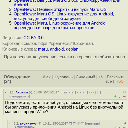
OpenNews: Выпуск Maru OS 0.3, Linux-окружения для
Android
OpenNews: Первый открытый выпуск Maru OS
OpenNews: Maru OS, Linux-окружение для Android,
доступно для свободной загрузки
OpenNews: Maru, Linux-окружение для Android,
переведено в разряд открытых проектов
Лицензия:
CC BY 3.0
Короткая ссылка: https://opennet.ru/46253-maru
Ключевые слова:
maru
,
android
,
debian
При перепечатке указание ссылки на opennet.ru обязательно
Обсуждение
Ajax
|
1 уровень
|
Линейный
|
+/-
|
Раскрыть
(24)
всё
|
RSS
+3
1.1
,
Аноним
(
-
), 10:06, 25/03/2017 [
ответить
] [
﹢﹢﹢
] [
· · ·
]
[
↓
]
+
–
[
к модератору
]
/
Подскажите, есть что-нибудь, с помощью чего можно было
бы запускать приложения Android на Linux без виртуальной
машины, вроде Wine?
–2
2.2
,
анонизмус
(
?
), 10:21, 25/03/2017 [
^
] [
^^
] [
^^^
] [
ответить
]
+
–
[
к модератору
]
/