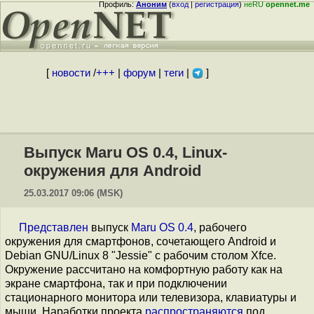
Профиль:
Аноним
(
вход
|
регистрация
)
неRU
opennet.me
[
новости
/
+++
|
форум
|
теги
|
]
Выпуск Maru OS 0.4, Linux-
окружения для Android
25.03.2017 09:06 (MSK)
Представлен
выпуск
Maru OS 0.4
, рабочего
окружения для смартфонов, сочетающего Android и
Debian GNU/Linux 8 "Jessie" с рабочим столом Xfce.
Окружение рассчитано на комфортную работу как на
экране смартфона, так и при подключении
стационарного монитора или телевизора, клавиатуры и
мыши. Наработки проекта
распространяются
под