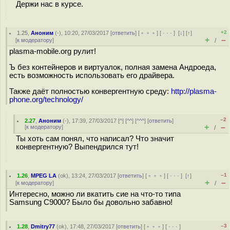
Держи нас в курсе.
+2
1.25
,
Аноним
(
-
), 10:20, 27/03/2017 [
ответить
] [
﹢﹢﹢
] [
· · ·
]
[
↓
] [
↑
]
+
–
[
к модератору
]
/
plasma-mobile.org рулит!
Ъ без контейнеров и виртуалок, полная замена Андроеда,
есть возможность использовать его драйвера.
Также даёт полностью конвергентную среду:
http://plasma-
phone.org/technology/
–2
2.27
,
Аноним
(
-
), 17:39, 27/03/2017 [
^
] [
^^
] [
^^^
] [
ответить
]
+
–
[
к модератору
]
/
Ты хоть сам понял, что написал? Что значит
конвергентную? Выпендрился тут!
–1
1.26
,
MPEG LA
(
ok
), 13:24, 27/03/2017 [
ответить
] [
﹢﹢﹢
] [
· · ·
]
[
↑
]
+
–
[
к модератору
]
/
Интересно, можно ли вкатить сие на что-то типа
Samsung C9000? Было бы довольно забавно!
–3
1.28
,
Dmitry77
(
ok
), 17:48, 27/03/2017 [
ответить
] [
﹢﹢﹢
] [
· · ·
]