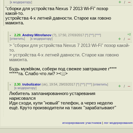
+
–
[
к модератору
]
/
"сборки для устройства Nexus 7 2013 Wi-Fi" позор
какой-то.
устройства 4-х летней давности. Старое как говоно
мамонта.
+2
2.29
,
Andrey Mitrofanov
(
?
), 17:50, 27/03/2017 [
^
] [
^^
] [
^^^
]
+
–
[
ответить
]
[
к модератору
]
/
> "сборки для устройства Nexus 7 2013 Wi-Fi" позор какой-
то.
> устройства 4-х летней давности. Старое как говоно
мамонта.
Будь мужblком, собери под свежее завтрашнее г****
*****та. Слабо что ли? ><;;;>
2.30
,
trubulizator
(
ok
), 19:54, 29/03/2017 [
^
] [
^^
] [
^^^
] [
ответить
]
+
–
/
[
к модератору
]
Любитель запланированного устаревания
нарисовался
Иди сходи, купи "новый" телефон, а через неделю
ещё. Круто производители на таких "зарабатывают"
игнорирование участников
|
лог модерирования