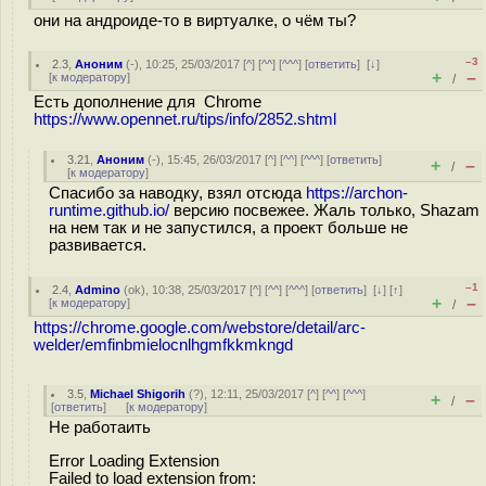
они на андроиде-то в виртуалке, о чём ты?
–3
2.3
,
Аноним
(
-
), 10:25, 25/03/2017 [
^
] [
^^
] [
^^^
] [
ответить
]
[
↓
]
+
–
[
к модератору
]
/
Есть дополнение для Chrome
https://www.opennet.ru/tips/info/2852.shtml
3.21
,
Аноним
(
-
), 15:45, 26/03/2017 [
^
] [
^^
] [
^^^
] [
ответить
]
+
–
/
[
к модератору
]
Спасибо за наводку, взял отсюда
https://archon-
runtime.github.io/
версию посвежее. Жаль только, Shazam
на нем так и не запустился, а проект больше не
развивается.
–1
2.4
,
Admino
(
ok
), 10:38, 25/03/2017 [
^
] [
^^
] [
^^^
] [
ответить
]
[
↓
] [
↑
]
+
–
[
к модератору
]
/
https://chrome.google.com/webstore/detail/arc-
welder/emfinbmielocnlhgmfkkmkngd
3.5
,
Michael Shigorih
(
?
), 12:11, 25/03/2017 [
^
] [
^^
] [
^^^
]
+
–
/
[
ответить
]
[
к модератору
]
Не работаить
Error Loading Extension
Failed to load extension from: