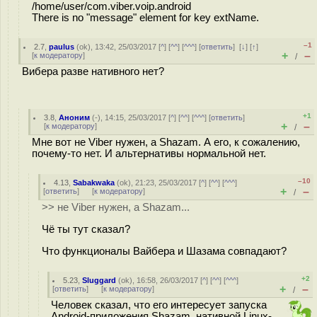
/home/user/com.viber.voip.android
There is no "message" element for key extName.
–1
2.7
,
paulus
(
ok
), 13:42, 25/03/2017 [
^
] [
^^
] [
^^^
] [
ответить
]
[
↓
] [
↑
]
+
–
[
к модератору
]
/
Вибера разве нативного нет?
+1
3.8
,
Аноним
(
-
), 14:15, 25/03/2017 [
^
] [
^^
] [
^^^
] [
ответить
]
+
–
[
к модератору
]
/
Мне вот не Viber нужен, а Shazam. А его, к сожалению,
почему-то нет. И альтернативы нормальной нет.
–10
4.13
,
Sabakwaka
(
ok
), 21:23, 25/03/2017 [
^
] [
^^
] [
^^^
]
+
–
[
ответить
]
[
к модератору
]
/
>> не Viber нужен, а Shazam...
Чё ты тут сказал?
Что функционалы Вайбера и Шазама совпадают?
+2
5.23
,
Sluggard
(
ok
), 16:58, 26/03/2017 [
^
] [
^^
] [
^^^
]
+
–
[
ответить
]
[
к модератору
]
/
Человек сказал, что его интересует запуска
Android-приложения Shazam, нативной Linux-