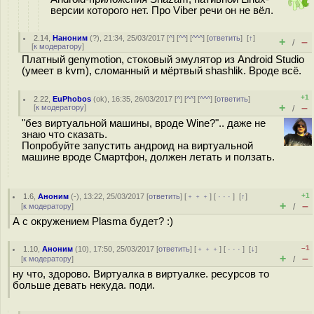
версии которого нет. Про Viber речи он не вёл.
2.14
,
Наноним
(
?
), 21:34, 25/03/2017 [
^
] [
^^
] [
^^^
] [
ответить
]
[
↑
]
+
–
/
[
к модератору
]
Платный genymotion, стоковый эмулятор из Android Studio
(умеет в kvm), сломанный и мёртвый shashlik. Вроде всё.
+1
2.22
,
EuPhobos
(
ok
), 16:35, 26/03/2017 [
^
] [
^^
] [
^^^
] [
ответить
]
+
–
[
к модератору
]
/
"без виртуальной машины, вроде Wine?".. даже не
знаю что сказать.
Попробуйте запустить андроид на виртуальной
машине вроде Смартфон, должен летать и ползать.
+1
1.6
,
Аноним
(
-
), 13:22, 25/03/2017 [
ответить
] [
﹢﹢﹢
] [
· · ·
]
[
↑
]
+
–
[
к модератору
]
/
А с окружением Plasma будет? :)
–1
1.10
,
Аноним
(
10
), 17:50, 25/03/2017 [
ответить
] [
﹢﹢﹢
] [
· · ·
]
[
↓
]
+
–
[
к модератору
]
/
ну что, здорово. Виртуалка в виртуалке. ресурсов то
больше девать некуда. поди.