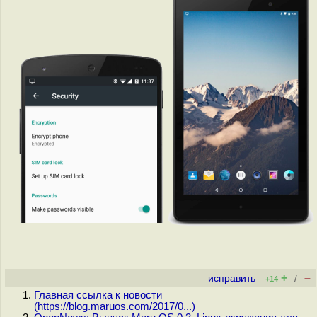
+
–
исправить
/
+14
Главная ссылка к новости
(
https://blog.maruos.com/2017/0...
)