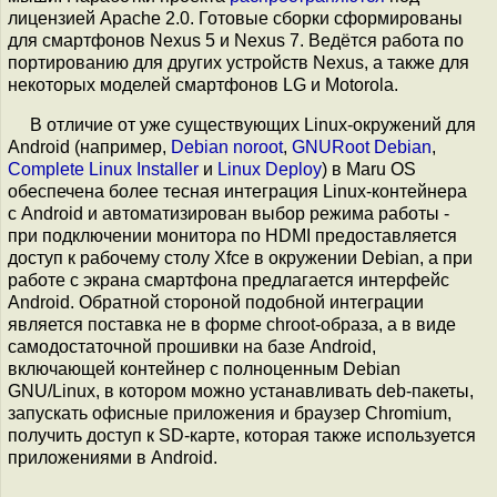
лицензией Apache 2.0. Готовые сборки сформированы
для смартфонов Nexus 5 и Nexus 7. Ведётся работа по
портированию для других устройств Nexus, а также для
некоторых моделей смартфонов LG и Motorola.
В отличие от уже существующих Linux-окружений для
Android (например,
Debian noroot
,
GNURoot Debian
,
Complete Linux Installer
и
Linux Deploy
) в Maru OS
обеспечена более тесная интеграция Linux-контейнера
с Android и автоматизирован выбор режима работы -
при подключении монитора по HDMI предоставляется
доступ к рабочему столу Xfce в окружении Debian, а при
работе с экрана смартфона предлагается интерфейс
Android. Обратной стороной подобной интеграции
является поставка не в форме chroot-образа, а в виде
самодостаточной прошивки на базе Android,
включающей контейнер с полноценным Debian
GNU/Linux, в котором можно устанавливать deb-пакеты,
запускать офисные приложения и браузер Chromium,
получить доступ к SD-карте, которая также используется
приложениями в Android.