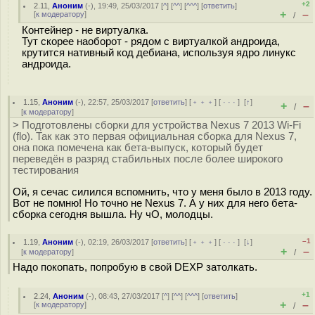
+2
2.11
,
Аноним
(
-
), 19:49, 25/03/2017 [
^
] [
^^
] [
^^^
] [
ответить
]
+
–
[
к модератору
]
/
Контейнер - не виртуалка.
Тут скорее наоборот - рядом с виртуалкой андроида,
крутится нативный код дебиана, используя ядро линукс
андроида.
1.15
,
Аноним
(
-
), 22:57, 25/03/2017 [
ответить
] [
﹢﹢﹢
] [
· · ·
]
[
↑
]
+
–
/
[
к модератору
]
> Подготовлены сборки для устройства Nexus 7 2013 Wi-Fi
(flo). Так как это первая официальная сборка для Nexus 7,
она пока помечена как бета-выпуск, который будет
переведён в разряд стабильных после более широкого
тестирования
Ой, я сечас силился вспомнить, что у меня было в 2013 году.
Вот не помню! Но точно не Nexus 7. А у них для него бета-
сборка сегодня вышла. Ну чО, молодцы.
–1
1.19
,
Аноним
(
-
), 02:19, 26/03/2017 [
ответить
] [
﹢﹢﹢
] [
· · ·
]
[
↓
]
+
–
[
к модератору
]
/
Надо покопать, попробую в свой DEXP затолкать.
+1
2.24
,
Аноним
(
-
), 08:43, 27/03/2017 [
^
] [
^^
] [
^^^
] [
ответить
]
+
–
[
к модератору
]
/